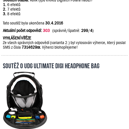
Soutěžní otázka:
Kolik typů efektů Digitech Polara nabízí?
1.
6 efektů
2.
7 efektů
3.
8 efektů
Tato soutěž byla ukončena
30.4.2016
Aktuální počet odpovědí:
303
(správně/špatně:
299
/
4
)
VYHLÁŠENÍ VÍTĚZE
Ze všech správných odpovědí (varianta 2.) byl vylosován výherce, který poslal
SMS z čísla
7314629xx
. Výherci blohopřejeme!
Soutěž o UDG Ultimate DIGI Headphone Bag