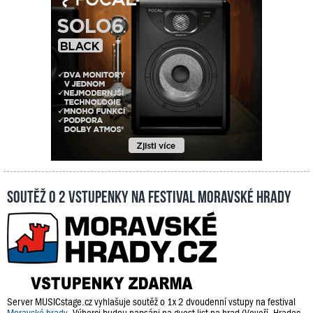
Soutěž o 2 vstupenky na festival Moravské hrady
Server MUSICstage.cz vyhlašuje soutěž o 1x 2 dvoudenní vstupy na festival