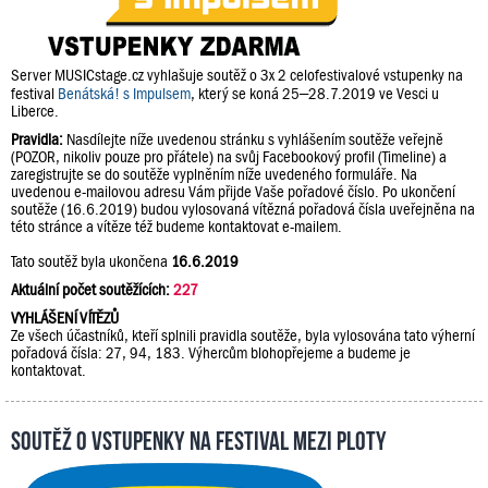
Server MUSICstage.cz vyhlašuje soutěž o 3x 2 celofestivalové vstupenky na
festival
Benátská! s Impulsem
, který se koná 25–28.7.2019 ve Vesci u
Liberce.
Pravidla:
Nasdílejte níže uvedenou stránku s vyhlášením soutěže veřejně
(POZOR, nikoliv pouze pro přátele) na svůj Facebookový profil (Timeline) a
zaregistrujte se do soutěže vyplněním níže uvedeného formuláře. Na
uvedenou e-mailovou adresu Vám přijde Vaše pořadové číslo. Po ukončení
soutěže (16.6.2019) budou vylosovaná vítězná pořadová čísla uveřejněna na
této stránce a vítěze též budeme kontaktovat e-mailem.
Tato soutěž byla ukončena
16.6.2019
Aktuální počet soutěžících:
227
VYHLÁŠENÍ VÍTĚZŮ
Ze všech účastníků, kteří splnili pravidla soutěže, byla vylosována tato výherní
pořadová čísla: 27, 94, 183. Výhercům blohopřejeme a budeme je
kontaktovat.
Soutěž o vstupenky na festival Mezi Ploty