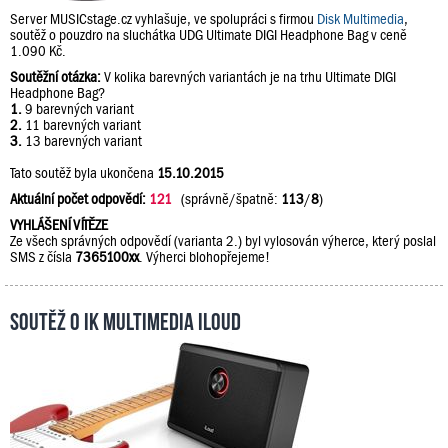
Server MUSICstage.cz vyhlašuje, ve spolupráci s firmou
Disk Multimedia
,
soutěž o pouzdro na sluchátka UDG Ultimate DIGI Headphone Bag v ceně
1.090 Kč.
Soutěžní otázka:
V kolika barevných variantách je na trhu Ultimate DIGI
Headphone Bag?
1.
9 barevných variant
2.
11 barevných variant
3.
13 barevných variant
Tato soutěž byla ukončena
15.10.2015
Aktuální počet odpovědí:
121
(správně/špatně:
113
/
8
)
VYHLÁŠENÍ VÍTĚZE
Ze všech správných odpovědí (varianta 2.) byl vylosován výherce, který poslal
SMS z čísla
7365100xx
. Výherci blohopřejeme!
Soutěž o IK Multimedia iLoud