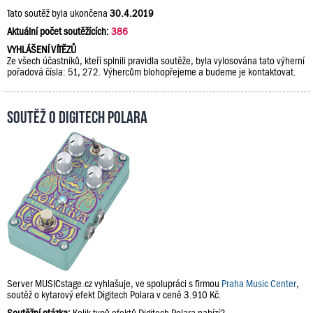
Tato soutěž byla ukončena
30.4.2019
Aktuální počet soutěžících:
386
VYHLÁŠENÍ VÍTĚZŮ
Ze všech účastníků, kteří splnili pravidla soutěže, byla vylosována tato výherní
pořadová čísla: 51, 272. Výhercům blohopřejeme a budeme je kontaktovat.
Soutěž o Digitech Polara
Server MUSICstage.cz vyhlašuje, ve spolupráci s firmou
Praha Music Center
,
soutěž o kytarový efekt Digitech Polara v ceně 3.910 Kč.