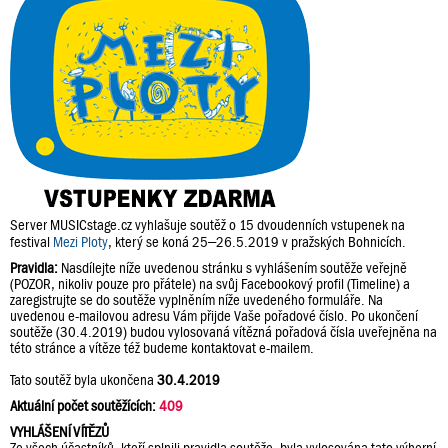
Server MUSICstage.cz vyhlašuje soutěž o 15 dvoudenních vstupenek na
festival
Mezi Ploty
, který se koná 25–26.5.2019 v pražských Bohnicích.
Pravidla:
Nasdílejte níže uvedenou stránku s vyhlášením soutěže veřejně
(POZOR, nikoliv pouze pro přátele) na svůj Facebookový profil (Timeline) a
zaregistrujte se do soutěže vyplněním níže uvedeného formuláře. Na
uvedenou e-mailovou adresu Vám přijde Vaše pořadové číslo. Po ukončení
soutěže (30.4.2019) budou vylosovaná vítězná pořadová čísla uveřejněna na
této stránce a vítěze též budeme kontaktovat e-mailem.
Tato soutěž byla ukončena
30.4.2019
Aktuální počet soutěžících:
409
VYHLÁŠENÍ VÍTĚZŮ
Ze všech účastníků, kteří splnili pravidla soutěže, byla vylosována tato výherní