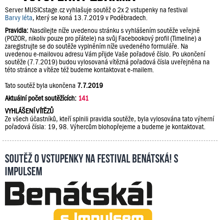
Server MUSICstage.cz vyhlašuje soutěž o 2x 2 vstupenky na festival
Barvy léta
, který se koná 13.7.2019 v Poděbradech.
Pravidla:
Nasdílejte níže uvedenou stránku s vyhlášením soutěže veřejně
(POZOR, nikoliv pouze pro přátele) na svůj Facebookový profil (Timeline) a
zaregistrujte se do soutěže vyplněním níže uvedeného formuláře. Na
uvedenou e-mailovou adresu Vám přijde Vaše pořadové číslo. Po ukončení
soutěže (7.7.2019) budou vylosovaná vítězná pořadová čísla uveřejněna na
této stránce a vítěze též budeme kontaktovat e-mailem.
Tato soutěž byla ukončena
7.7.2019
Aktuální počet soutěžících:
141
VYHLÁŠENÍ VÍTĚZŮ
Ze všech účastníků, kteří splnili pravidla soutěže, byla vylosována tato výherní
pořadová čísla: 19, 98. Výhercům blohopřejeme a budeme je kontaktovat.
Soutěž o vstupenky na festival Benátská! s
Impulsem