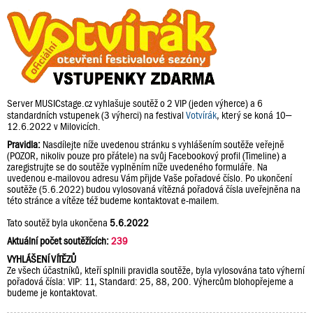
Server MUSICstage.cz vyhlašuje soutěž o 2 VIP (jeden výherce) a 6
standardních vstupenek (3 výherci) na festival
Votvírák
, který se koná 10–
12.6.2022 v Milovicích.
Pravidla:
Nasdílejte níže uvedenou stránku s vyhlášením soutěže veřejně
(POZOR, nikoliv pouze pro přátele) na svůj Facebookový profil (Timeline) a
zaregistrujte se do soutěže vyplněním níže uvedeného formuláře. Na
uvedenou e-mailovou adresu Vám přijde Vaše pořadové číslo. Po ukončení
soutěže (5.6.2022) budou vylosovaná vítězná pořadová čísla uveřejněna na
této stránce a vítěze též budeme kontaktovat e-mailem.
Tato soutěž byla ukončena
5.6.2022
Aktuální počet soutěžících:
239
VYHLÁŠENÍ VÍTĚZŮ
Ze všech účastníků, kteří splnili pravidla soutěže, byla vylosována tato výherní
pořadová čísla: VIP: 11, Standard: 25, 88, 200. Výhercům blohopřejeme a
budeme je kontaktovat.