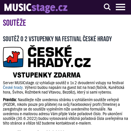
S muzikanty pro muzikanty
Soutěže
Soutěž o 2 vstupenky na festival České hrady
Server MUSICstage.cz vyhlašuje soutěž o 1x 2 dvoudenní vstupy na festival
České hrady
. Výherci budou napsáni na guest list na hrad (Točník, Kunětická
hora, Švihov, Rožmberk nad Vltavou, Bezděz), který si sami vyberou.
Pravidla:
Nasdílejte níže uvedenou stránku s vyhlášením soutěže veřejně
(POZOR, nikoliv pouze pro přátele) na svůj Facebookový profil (Timeline) a
zaregistrujte se do soutěže vyplněním níže uvedeného formuláře. Na
uvedenou e-mailovou adresu Vám přijde Vaše pořadové číslo. Po ukončení
soutěže (30.6.2022) budou vylosovaná vítězná pořadová čísla uveřejněna na
této stránce a vítěze též budeme kontaktovat e-mailem.