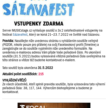
Server MUSICstage.cz vyhlašuje soutěž o 3x 2 celofestivalové vstupenky na
festival
Sázavafest
, který se koná 21–23.7.2022 ve Světlé nad Sázavou.
Pravidla:
Nasdílejte níže uvedenou stránku s vyhlášením soutěže veřejně
(POZOR, nikoliv pouze pro přátele) na svůj Facebookový profil (Timeline) a
zaregistrujte se do soutěže vyplněním níže uvedeného formuláře. Na
uvedenou e-mailovou adresu Vám přijde Vaše pořadové číslo. Po ukončení
soutěže (31.5.2022) budou vylosovaná vítězná pořadová čísla uveřejněna na
této stránce a vítěze též budeme kontaktovat e-mailem.
Tato soutěž byla ukončena
31.5.2022
Aktuální počet soutěžících:
215
VYHLÁŠENÍ VÍTĚZŮ
Ze všech účastníků, kteří splnili pravidla soutěže, byla vylosována tato výherní
pořadová čísla: 38, 117, 144. Výhercům blohopřejeme a budeme je
kontaktovat.