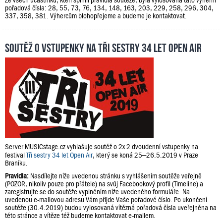
pořadová čísla: 28, 55, 73, 76, 134, 148, 163, 203, 229, 258, 296, 304,
337, 358, 381. Výhercům blohopřejeme a budeme je kontaktovat.
Soutěž o vstupenky na Tři sestry 34 let Open Air
Server MUSICstage.cz vyhlašuje soutěž o 2x 2 dvoudenní vstupenky na
festival
Tři sestry 34 let Open Air
, který se koná 25–26.5.2019 v Praze
Braníku.
Pravidla:
Nasdílejte níže uvedenou stránku s vyhlášením soutěže veřejně
(POZOR, nikoliv pouze pro přátele) na svůj Facebookový profil (Timeline) a
zaregistrujte se do soutěže vyplněním níže uvedeného formuláře. Na
uvedenou e-mailovou adresu Vám přijde Vaše pořadové číslo. Po ukončení
soutěže (30.4.2019) budou vylosovaná vítězná pořadová čísla uveřejněna na
této stránce a vítěze též budeme kontaktovat e-mailem.