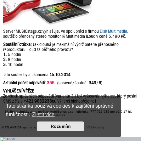
Server MUSICstage.cz vyhlašuje, ve spolupráci s firmou
Disk Multimedia
,
soutěž o přenosný stereo monitor IK Multimedia iLoud v ceně 5.490 Kč.
Soutěžní otázka:
Jak dlouhá je maximální výdrž baterie přenosného
reproduktoru iLoud za běžného provozu?
1.
5 hodin
2.
8 hodin
3.
10 hodin
Tato soutěž byla ukončena
15.10.2014
Aktuální počet odpovědí:
355
(správně/špatně:
349
/
6
)
VYHLÁŠENÍ VÍTĚZE
Ze všech správných odpovědí (varianta 3.) byl vylosován výherce, který poslal
SMS z čísla
+421 9032233xx
. Výherci blohopřejeme!
Tato stránka používá cookies k zajištění správné
Službu technicky zabezpečuje MobilBonus s.r.o., infolinka: 777 717 535 (po-pá 9-17 h),
funkčnosti.
Zjistit více
help@mobilbonus.cz, www.platmobilem.cz
Rozumím
© ATLANTIDA spol. s r.o. |
Kontaktní údaje
| Hosting:
Váš Hosting