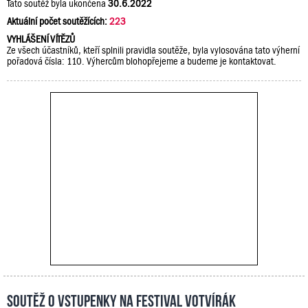
Tato soutěž byla ukončena
30.6.2022
Aktuální počet soutěžících:
223
VYHLÁŠENÍ VÍTĚZŮ
Ze všech účastníků, kteří splnili pravidla soutěže, byla vylosována tato výherní
pořadová čísla: 110. Výhercům blohopřejeme a budeme je kontaktovat.
Soutěž o vstupenky na festival Votvírák