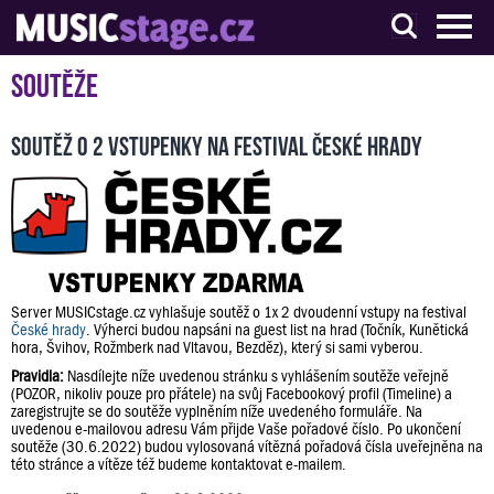
S muzikanty pro muzikanty
Soutěže
Soutěž o 2 vstupenky na festival České hrady
Server MUSICstage.cz vyhlašuje soutěž o 1x 2 dvoudenní vstupy na festival
České hrady
. Výherci budou napsáni na guest list na hrad (Točník, Kunětická
hora, Švihov, Rožmberk nad Vltavou, Bezděz), který si sami vyberou.
Pravidla:
Nasdílejte níže uvedenou stránku s vyhlášením soutěže veřejně
(POZOR, nikoliv pouze pro přátele) na svůj Facebookový profil (Timeline) a
zaregistrujte se do soutěže vyplněním níže uvedeného formuláře. Na
uvedenou e-mailovou adresu Vám přijde Vaše pořadové číslo. Po ukončení
soutěže (30.6.2022) budou vylosovaná vítězná pořadová čísla uveřejněna na
této stránce a vítěze též budeme kontaktovat e-mailem.