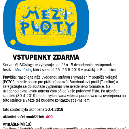
Server MUSICstage.cz vyhlašuje soutěž o 15 dvoudenních vstupenek na
festival
Mezi Ploty
, který se koná 25–26.5.2019 v pražských Bohnicích.
Pravidla:
Nasdílejte níže uvedenou stránku s vyhlášením soutěže veřejně
(POZOR, nikoliv pouze pro přátele) na svůj Facebookový profil (Timeline) a
zaregistrujte se do soutěže vyplněním níže uvedeného formuláře. Na
uvedenou e-mailovou adresu Vám přijde Vaše pořadové číslo. Po ukončení
soutěže (30.4.2019) budou vylosovaná vítězná pořadová čísla uveřejněna na
této stránce a vítěze též budeme kontaktovat e-mailem.
Tato soutěž byla ukončena
30.4.2019
Aktuální počet soutěžících:
409
VYHLÁŠENÍ VÍTĚZŮ
Ze všech účastníků, kteří splnili pravidla soutěže, byla vylosována tato výherní