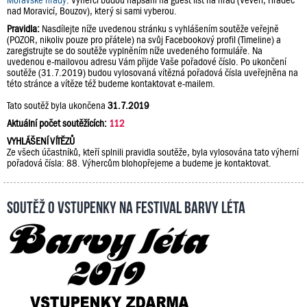
Moravské hrady
. Výherci budou napsáni na guest list na hrad (Veveří, Hradec
nad Moravicí, Bouzov), který si sami vyberou.
Pravidla:
Nasdílejte níže uvedenou stránku s vyhlášením soutěže veřejně
(POZOR, nikoliv pouze pro přátele) na svůj Facebookový profil (Timeline) a
zaregistrujte se do soutěže vyplněním níže uvedeného formuláře. Na
uvedenou e-mailovou adresu Vám přijde Vaše pořadové číslo. Po ukončení
soutěže (31.7.2019) budou vylosovaná vítězná pořadová čísla uveřejněna na
této stránce a vítěze též budeme kontaktovat e-mailem.
Tato soutěž byla ukončena
31.7.2019
Aktuální počet soutěžících:
112
VYHLÁŠENÍ VÍTĚZŮ
Ze všech účastníků, kteří splnili pravidla soutěže, byla vylosována tato výherní
pořadová čísla: 88. Výhercům blohopřejeme a budeme je kontaktovat.
Soutěž o vstupenky na festival Barvy léta