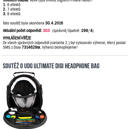
Soutěžní otázka:
Kolik typů efektů Digitech Polara nabízí?
1.
6 efektů
2.
7 efektů
3.
8 efektů
Tato soutěž byla ukončena
30.4.2016
Aktuální počet odpovědí:
303
(správně/špatně:
299
/
4
)
VYHLÁŠENÍ VÍTĚZE
Ze všech správných odpovědí (varianta 2.) byl vylosován výherce, který poslal
SMS z čísla
7314629xx
. Výherci blohopřejeme!
Soutěž o UDG Ultimate DIGI Headphone Bag