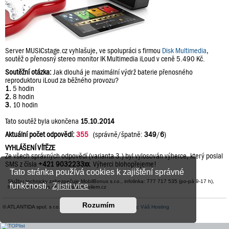
Server MUSICstage.cz vyhlašuje, ve spolupráci s firmou
Disk Multimedia
,
soutěž o přenosný stereo monitor IK Multimedia iLoud v ceně 5.490 Kč.
Soutěžní otázka:
Jak dlouhá je maximální výdrž baterie přenosného
reproduktoru iLoud za běžného provozu?
1.
5 hodin
2.
8 hodin
3.
10 hodin
Tato soutěž byla ukončena
15.10.2014
Aktuální počet odpovědí:
355
(správně/špatně:
349
/
6
)
VYHLÁŠENÍ VÍTĚZE
Ze všech správných odpovědí (varianta 3.) byl vylosován výherce, který poslal
SMS z čísla
+421 9032233xx
. Výherci blohopřejeme!
Tato stránka používá cookies k zajištění správné
Službu technicky zabezpečuje MobilBonus s.r.o., infolinka: 777 717 535 (po-pá 9-17 h),
funkčnosti.
Zjistit více
help@mobilbonus.cz, www.platmobilem.cz
Rozumím
© ATLANTIDA spol. s r.o. |
Kontaktní údaje
| Hosting:
Váš Hosting