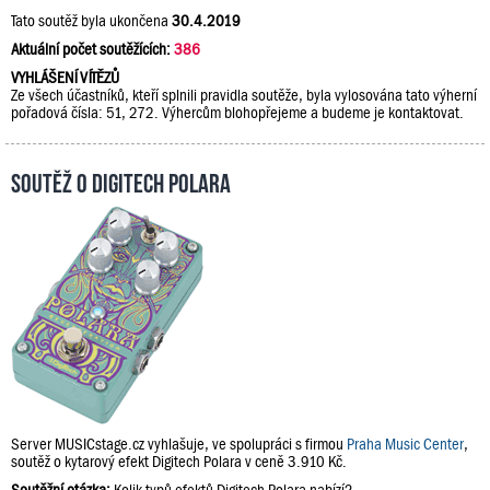
Tato soutěž byla ukončena
30.4.2019
Aktuální počet soutěžících:
386
VYHLÁŠENÍ VÍTĚZŮ
Ze všech účastníků, kteří splnili pravidla soutěže, byla vylosována tato výherní
pořadová čísla: 51, 272. Výhercům blohopřejeme a budeme je kontaktovat.
Soutěž o Digitech Polara
Server MUSICstage.cz vyhlašuje, ve spolupráci s firmou
Praha Music Center
,
soutěž o kytarový efekt Digitech Polara v ceně 3.910 Kč.