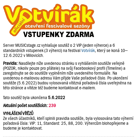
Server MUSICstage.cz vyhlašuje soutěž o 2 VIP (jeden výherce) a 6
standardních vstupenek (3 výherci) na festival
Votvírák
, který se koná 10–
12.6.2022 v Milovicích.
Pravidla:
Nasdílejte níže uvedenou stránku s vyhlášením soutěže veřejně
(POZOR, nikoliv pouze pro přátele) na svůj Facebookový profil (Timeline) a
zaregistrujte se do soutěže vyplněním níže uvedeného formuláře. Na
uvedenou e-mailovou adresu Vám přijde Vaše pořadové číslo. Po ukončení
soutěže (5.6.2022) budou vylosovaná vítězná pořadová čísla uveřejněna na
této stránce a vítěze též budeme kontaktovat e-mailem.
Tato soutěž byla ukončena
5.6.2022
Aktuální počet soutěžících:
239
VYHLÁŠENÍ VÍTĚZŮ
Ze všech účastníků, kteří splnili pravidla soutěže, byla vylosována tato výherní
pořadová čísla: VIP: 11, Standard: 25, 88, 200. Výhercům blohopřejeme a
budeme je kontaktovat.