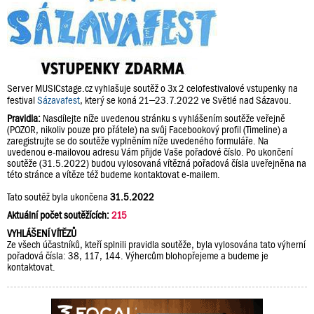
Server MUSICstage.cz vyhlašuje soutěž o 3x 2 celofestivalové vstupenky na
festival
Sázavafest
, který se koná 21–23.7.2022 ve Světlé nad Sázavou.
Pravidla:
Nasdílejte níže uvedenou stránku s vyhlášením soutěže veřejně
(POZOR, nikoliv pouze pro přátele) na svůj Facebookový profil (Timeline) a
zaregistrujte se do soutěže vyplněním níže uvedeného formuláře. Na
uvedenou e-mailovou adresu Vám přijde Vaše pořadové číslo. Po ukončení
soutěže (31.5.2022) budou vylosovaná vítězná pořadová čísla uveřejněna na
této stránce a vítěze též budeme kontaktovat e-mailem.
Tato soutěž byla ukončena
31.5.2022
Aktuální počet soutěžících:
215
VYHLÁŠENÍ VÍTĚZŮ
Ze všech účastníků, kteří splnili pravidla soutěže, byla vylosována tato výherní
pořadová čísla: 38, 117, 144. Výhercům blohopřejeme a budeme je
kontaktovat.