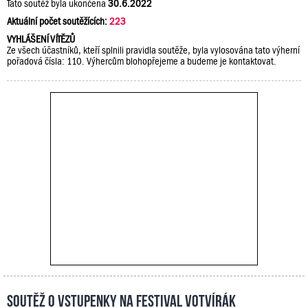
Tato soutěž byla ukončena
30.6.2022
Aktuální počet soutěžících:
223
VYHLÁŠENÍ VÍTĚZŮ
Ze všech účastníků, kteří splnili pravidla soutěže, byla vylosována tato výherní
pořadová čísla: 110. Výhercům blohopřejeme a budeme je kontaktovat.
Soutěž o vstupenky na festival Votvírák