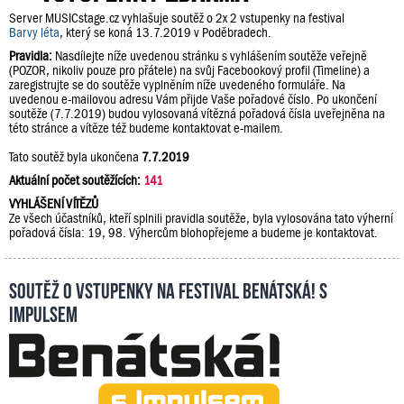
Server MUSICstage.cz vyhlašuje soutěž o 2x 2 vstupenky na festival
Barvy léta
, který se koná 13.7.2019 v Poděbradech.
Pravidla:
Nasdílejte níže uvedenou stránku s vyhlášením soutěže veřejně
(POZOR, nikoliv pouze pro přátele) na svůj Facebookový profil (Timeline) a
zaregistrujte se do soutěže vyplněním níže uvedeného formuláře. Na
uvedenou e-mailovou adresu Vám přijde Vaše pořadové číslo. Po ukončení
soutěže (7.7.2019) budou vylosovaná vítězná pořadová čísla uveřejněna na
této stránce a vítěze též budeme kontaktovat e-mailem.
Tato soutěž byla ukončena
7.7.2019
Aktuální počet soutěžících:
141
VYHLÁŠENÍ VÍTĚZŮ
Ze všech účastníků, kteří splnili pravidla soutěže, byla vylosována tato výherní
pořadová čísla: 19, 98. Výhercům blohopřejeme a budeme je kontaktovat.
Soutěž o vstupenky na festival Benátská! s
Impulsem