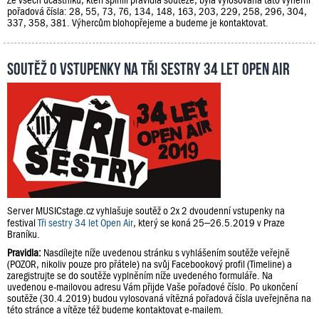
pořadová čísla: 28, 55, 73, 76, 134, 148, 163, 203, 229, 258, 296, 304,
337, 358, 381. Výhercům blohopřejeme a budeme je kontaktovat.
Soutěž o vstupenky na Tři sestry 34 let Open Air
Server MUSICstage.cz vyhlašuje soutěž o 2x 2 dvoudenní vstupenky na
festival
Tři sestry 34 let Open Air
, který se koná 25–26.5.2019 v Praze
Braníku.
Pravidla:
Nasdílejte níže uvedenou stránku s vyhlášením soutěže veřejně
(POZOR, nikoliv pouze pro přátele) na svůj Facebookový profil (Timeline) a
zaregistrujte se do soutěže vyplněním níže uvedeného formuláře. Na
uvedenou e-mailovou adresu Vám přijde Vaše pořadové číslo. Po ukončení
soutěže (30.4.2019) budou vylosovaná vítězná pořadová čísla uveřejněna na
této stránce a vítěze též budeme kontaktovat e-mailem.