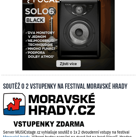
Soutěž o 2 vstupenky na festival Moravské hrady
Server MUSICstage.cz vyhlašuje soutěž o 1x 2 dvoudenní vstupy na festival