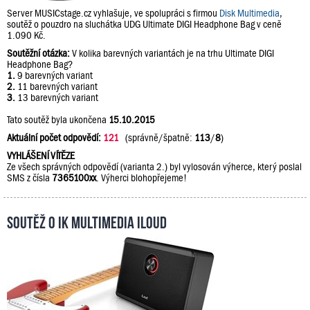
Server MUSICstage.cz vyhlašuje, ve spolupráci s firmou
Disk Multimedia
,
soutěž o pouzdro na sluchátka UDG Ultimate DIGI Headphone Bag v ceně
1.090 Kč.
Soutěžní otázka:
V kolika barevných variantách je na trhu Ultimate DIGI
Headphone Bag?
1.
9 barevných variant
2.
11 barevných variant
3.
13 barevných variant
Tato soutěž byla ukončena
15.10.2015
Aktuální počet odpovědí:
121
(správně/špatně:
113
/
8
)
VYHLÁŠENÍ VÍTĚZE
Ze všech správných odpovědí (varianta 2.) byl vylosován výherce, který poslal
SMS z čísla
7365100xx
. Výherci blohopřejeme!
Soutěž o IK Multimedia iLoud