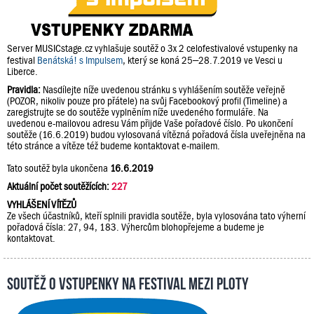
Server MUSICstage.cz vyhlašuje soutěž o 3x 2 celofestivalové vstupenky na
festival
Benátská! s Impulsem
, který se koná 25–28.7.2019 ve Vesci u
Liberce.
Pravidla:
Nasdílejte níže uvedenou stránku s vyhlášením soutěže veřejně
(POZOR, nikoliv pouze pro přátele) na svůj Facebookový profil (Timeline) a
zaregistrujte se do soutěže vyplněním níže uvedeného formuláře. Na
uvedenou e-mailovou adresu Vám přijde Vaše pořadové číslo. Po ukončení
soutěže (16.6.2019) budou vylosovaná vítězná pořadová čísla uveřejněna na
této stránce a vítěze též budeme kontaktovat e-mailem.
Tato soutěž byla ukončena
16.6.2019
Aktuální počet soutěžících:
227
VYHLÁŠENÍ VÍTĚZŮ
Ze všech účastníků, kteří splnili pravidla soutěže, byla vylosována tato výherní
pořadová čísla: 27, 94, 183. Výhercům blohopřejeme a budeme je
kontaktovat.
Soutěž o vstupenky na festival Mezi Ploty