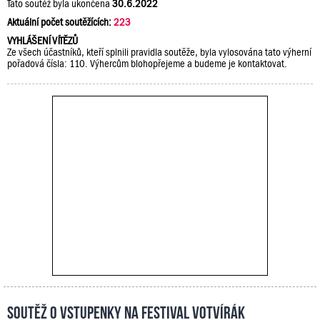
Tato soutěž byla ukončena
30.6.2022
Aktuální počet soutěžících:
223
VYHLÁŠENÍ VÍTĚZŮ
Ze všech účastníků, kteří splnili pravidla soutěže, byla vylosována tato výherní
pořadová čísla: 110. Výhercům blohopřejeme a budeme je kontaktovat.
Soutěž o vstupenky na festival Votvírák