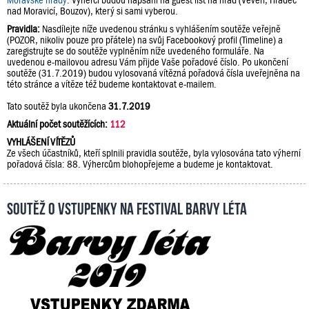
Moravské hrady
. Výherci budou napsáni na guest list na hrad (Veveří, Hradec
nad Moravicí, Bouzov), který si sami vyberou.
Pravidla:
Nasdílejte níže uvedenou stránku s vyhlášením soutěže veřejně
(POZOR, nikoliv pouze pro přátele) na svůj Facebookový profil (Timeline) a
zaregistrujte se do soutěže vyplněním níže uvedeného formuláře. Na
uvedenou e-mailovou adresu Vám přijde Vaše pořadové číslo. Po ukončení
soutěže (31.7.2019) budou vylosovaná vítězná pořadová čísla uveřejněna na
této stránce a vítěze též budeme kontaktovat e-mailem.
Tato soutěž byla ukončena
31.7.2019
Aktuální počet soutěžících:
112
VYHLÁŠENÍ VÍTĚZŮ
Ze všech účastníků, kteří splnili pravidla soutěže, byla vylosována tato výherní
pořadová čísla: 88. Výhercům blohopřejeme a budeme je kontaktovat.
Soutěž o vstupenky na festival Barvy léta