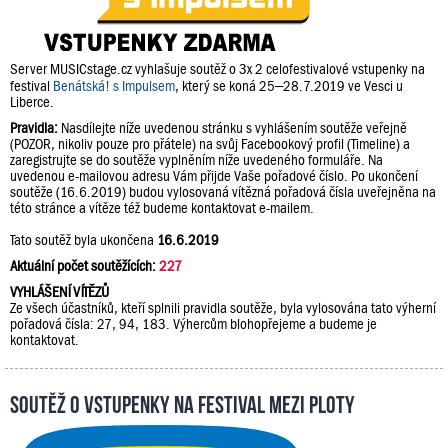
Server MUSICstage.cz vyhlašuje soutěž o 3x 2 celofestivalové vstupenky na
festival
Benátská! s Impulsem
, který se koná 25–28.7.2019 ve Vesci u
Liberce.
Pravidla:
Nasdílejte níže uvedenou stránku s vyhlášením soutěže veřejně
(POZOR, nikoliv pouze pro přátele) na svůj Facebookový profil (Timeline) a
zaregistrujte se do soutěže vyplněním níže uvedeného formuláře. Na
uvedenou e-mailovou adresu Vám přijde Vaše pořadové číslo. Po ukončení
soutěže (16.6.2019) budou vylosovaná vítězná pořadová čísla uveřejněna na
této stránce a vítěze též budeme kontaktovat e-mailem.
Tato soutěž byla ukončena
16.6.2019
Aktuální počet soutěžících:
227
VYHLÁŠENÍ VÍTĚZŮ
Ze všech účastníků, kteří splnili pravidla soutěže, byla vylosována tato výherní
pořadová čísla: 27, 94, 183. Výhercům blohopřejeme a budeme je
kontaktovat.
Soutěž o vstupenky na festival Mezi Ploty