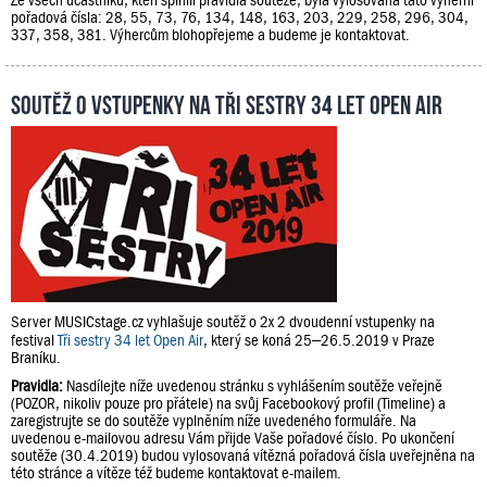
pořadová čísla: 28, 55, 73, 76, 134, 148, 163, 203, 229, 258, 296, 304,
337, 358, 381. Výhercům blohopřejeme a budeme je kontaktovat.
Soutěž o vstupenky na Tři sestry 34 let Open Air
Server MUSICstage.cz vyhlašuje soutěž o 2x 2 dvoudenní vstupenky na
festival
Tři sestry 34 let Open Air
, který se koná 25–26.5.2019 v Praze
Braníku.
Pravidla:
Nasdílejte níže uvedenou stránku s vyhlášením soutěže veřejně
(POZOR, nikoliv pouze pro přátele) na svůj Facebookový profil (Timeline) a
zaregistrujte se do soutěže vyplněním níže uvedeného formuláře. Na
uvedenou e-mailovou adresu Vám přijde Vaše pořadové číslo. Po ukončení
soutěže (30.4.2019) budou vylosovaná vítězná pořadová čísla uveřejněna na
této stránce a vítěze též budeme kontaktovat e-mailem.