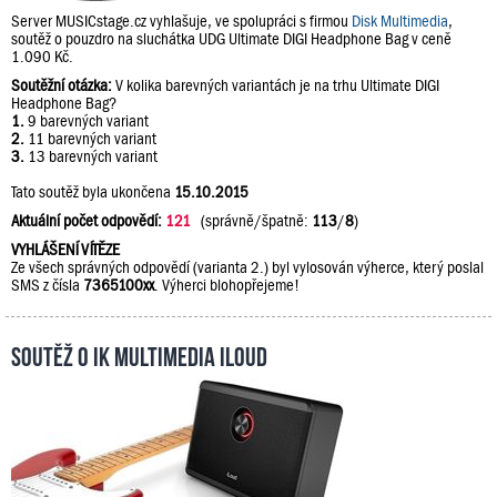
Server MUSICstage.cz vyhlašuje, ve spolupráci s firmou
Disk Multimedia
,
soutěž o pouzdro na sluchátka UDG Ultimate DIGI Headphone Bag v ceně
1.090 Kč.
Soutěžní otázka:
V kolika barevných variantách je na trhu Ultimate DIGI
Headphone Bag?
1.
9 barevných variant
2.
11 barevných variant
3.
13 barevných variant
Tato soutěž byla ukončena
15.10.2015
Aktuální počet odpovědí:
121
(správně/špatně:
113
/
8
)
VYHLÁŠENÍ VÍTĚZE
Ze všech správných odpovědí (varianta 2.) byl vylosován výherce, který poslal
SMS z čísla
7365100xx
. Výherci blohopřejeme!
Soutěž o IK Multimedia iLoud