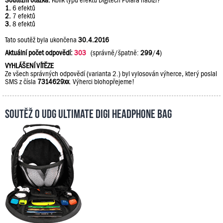
Soutěžní otázka:
Kolik typů efektů Digitech Polara nabízí?
1.
6 efektů
2.
7 efektů
3.
8 efektů
Tato soutěž byla ukončena
30.4.2016
Aktuální počet odpovědí:
303
(správně/špatně:
299
/
4
)
VYHLÁŠENÍ VÍTĚZE
Ze všech správných odpovědí (varianta 2.) byl vylosován výherce, který poslal
SMS z čísla
7314629xx
. Výherci blohopřejeme!
Soutěž o UDG Ultimate DIGI Headphone Bag