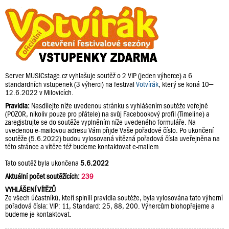
Server MUSICstage.cz vyhlašuje soutěž o 2 VIP (jeden výherce) a 6
standardních vstupenek (3 výherci) na festival
Votvírák
, který se koná 10–
12.6.2022 v Milovicích.
Pravidla:
Nasdílejte níže uvedenou stránku s vyhlášením soutěže veřejně
(POZOR, nikoliv pouze pro přátele) na svůj Facebookový profil (Timeline) a
zaregistrujte se do soutěže vyplněním níže uvedeného formuláře. Na
uvedenou e-mailovou adresu Vám přijde Vaše pořadové číslo. Po ukončení
soutěže (5.6.2022) budou vylosovaná vítězná pořadová čísla uveřejněna na
této stránce a vítěze též budeme kontaktovat e-mailem.
Tato soutěž byla ukončena
5.6.2022
Aktuální počet soutěžících:
239
VYHLÁŠENÍ VÍTĚZŮ
Ze všech účastníků, kteří splnili pravidla soutěže, byla vylosována tato výherní
pořadová čísla: VIP: 11, Standard: 25, 88, 200. Výhercům blohopřejeme a
budeme je kontaktovat.