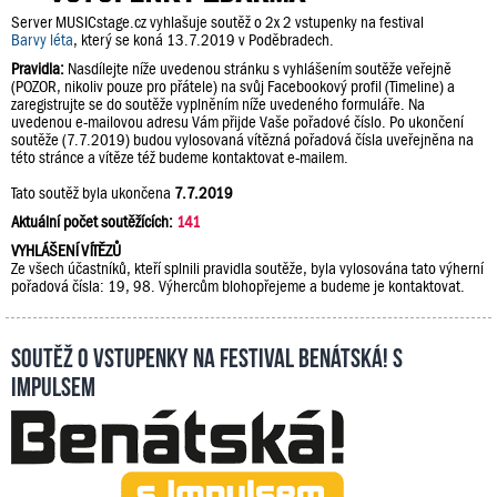
Server MUSICstage.cz vyhlašuje soutěž o 2x 2 vstupenky na festival
Barvy léta
, který se koná 13.7.2019 v Poděbradech.
Pravidla:
Nasdílejte níže uvedenou stránku s vyhlášením soutěže veřejně
(POZOR, nikoliv pouze pro přátele) na svůj Facebookový profil (Timeline) a
zaregistrujte se do soutěže vyplněním níže uvedeného formuláře. Na
uvedenou e-mailovou adresu Vám přijde Vaše pořadové číslo. Po ukončení
soutěže (7.7.2019) budou vylosovaná vítězná pořadová čísla uveřejněna na
této stránce a vítěze též budeme kontaktovat e-mailem.
Tato soutěž byla ukončena
7.7.2019
Aktuální počet soutěžících:
141
VYHLÁŠENÍ VÍTĚZŮ
Ze všech účastníků, kteří splnili pravidla soutěže, byla vylosována tato výherní
pořadová čísla: 19, 98. Výhercům blohopřejeme a budeme je kontaktovat.
Soutěž o vstupenky na festival Benátská! s
Impulsem