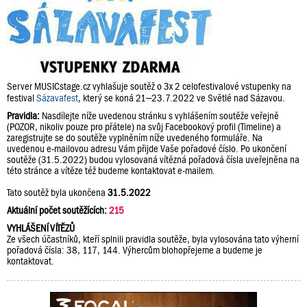
Server MUSICstage.cz vyhlašuje soutěž o 3x 2 celofestivalové vstupenky na
festival
Sázavafest
, který se koná 21–23.7.2022 ve Světlé nad Sázavou.
Pravidla:
Nasdílejte níže uvedenou stránku s vyhlášením soutěže veřejně
(POZOR, nikoliv pouze pro přátele) na svůj Facebookový profil (Timeline) a
zaregistrujte se do soutěže vyplněním níže uvedeného formuláře. Na
uvedenou e-mailovou adresu Vám přijde Vaše pořadové číslo. Po ukončení
soutěže (31.5.2022) budou vylosovaná vítězná pořadová čísla uveřejněna na
této stránce a vítěze též budeme kontaktovat e-mailem.
Tato soutěž byla ukončena
31.5.2022
Aktuální počet soutěžících:
215
VYHLÁŠENÍ VÍTĚZŮ
Ze všech účastníků, kteří splnili pravidla soutěže, byla vylosována tato výherní
pořadová čísla: 38, 117, 144. Výhercům blohopřejeme a budeme je
kontaktovat.