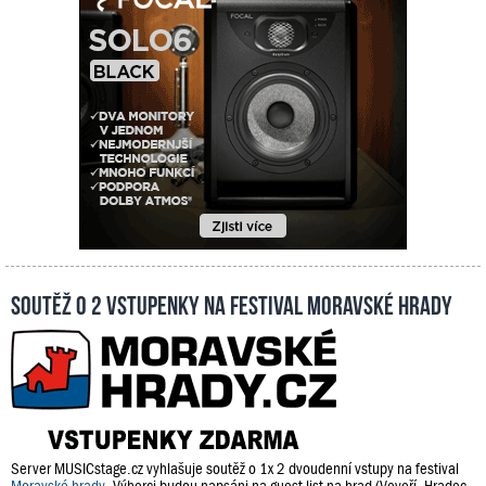
Soutěž o 2 vstupenky na festival Moravské hrady
Server MUSICstage.cz vyhlašuje soutěž o 1x 2 dvoudenní vstupy na festival