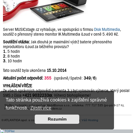
Server MUSICstage.cz vyhlašuje, ve spolupráci s firmou
Disk Multimedia
,
soutěž o přenosný stereo monitor IK Multimedia iLoud v ceně 5.490 Kč.
Soutěžní otázka:
Jak dlouhá je maximální výdrž baterie přenosného
reproduktoru iLoud za běžného provozu?
1.
5 hodin
2.
8 hodin
3.
10 hodin
Tato soutěž byla ukončena
15.10.2014
Aktuální počet odpovědí:
355
(správně/špatně:
349
/
6
)
VYHLÁŠENÍ VÍTĚZE
Ze všech správných odpovědí (varianta 3.) byl vylosován výherce, který poslal
SMS z čísla
+421 9032233xx
. Výherci blohopřejeme!
Tato stránka používá cookies k zajištění správné
Službu technicky zabezpečuje MobilBonus s.r.o., infolinka: 777 717 535 (po-pá 9-17 h),
funkčnosti.
Zjistit více
help@mobilbonus.cz, www.platmobilem.cz
Rozumím
© ATLANTIDA spol. s r.o. |
Kontaktní údaje
| Hosting:
Váš Hosting