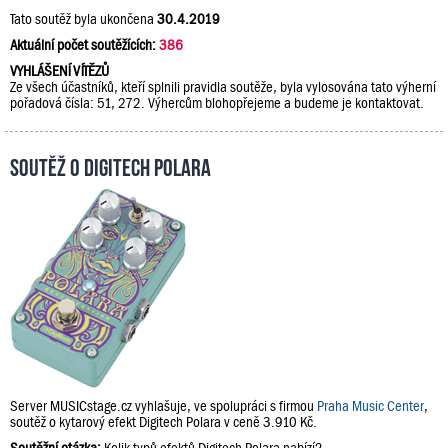
Tato soutěž byla ukončena
30.4.2019
Aktuální počet soutěžících:
386
VYHLÁŠENÍ VÍTĚZŮ
Ze všech účastníků, kteří splnili pravidla soutěže, byla vylosována tato výherní
pořadová čísla: 51, 272. Výhercům blohopřejeme a budeme je kontaktovat.
Soutěž o Digitech Polara
Server MUSICstage.cz vyhlašuje, ve spolupráci s firmou
Praha Music Center
,
soutěž o kytarový efekt Digitech Polara v ceně 3.910 Kč.