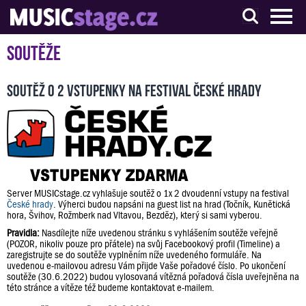
S muzikanty pro muzikanty
Soutěže
Soutěž o 2 vstupenky na festival České hrady
Server MUSICstage.cz vyhlašuje soutěž o 1x 2 dvoudenní vstupy na festival
České hrady
. Výherci budou napsáni na guest list na hrad (Točník, Kunětická
hora, Švihov, Rožmberk nad Vltavou, Bezděz), který si sami vyberou.
Pravidla:
Nasdílejte níže uvedenou stránku s vyhlášením soutěže veřejně
(POZOR, nikoliv pouze pro přátele) na svůj Facebookový profil (Timeline) a
zaregistrujte se do soutěže vyplněním níže uvedeného formuláře. Na
uvedenou e-mailovou adresu Vám přijde Vaše pořadové číslo. Po ukončení
soutěže (30.6.2022) budou vylosovaná vítězná pořadová čísla uveřejněna na
této stránce a vítěze též budeme kontaktovat e-mailem.