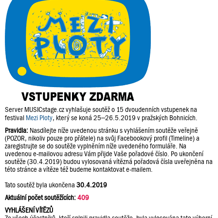
Server MUSICstage.cz vyhlašuje soutěž o 15 dvoudenních vstupenek na
festival
Mezi Ploty
, který se koná 25–26.5.2019 v pražských Bohnicích.
Pravidla:
Nasdílejte níže uvedenou stránku s vyhlášením soutěže veřejně
(POZOR, nikoliv pouze pro přátele) na svůj Facebookový profil (Timeline) a
zaregistrujte se do soutěže vyplněním níže uvedeného formuláře. Na
uvedenou e-mailovou adresu Vám přijde Vaše pořadové číslo. Po ukončení
soutěže (30.4.2019) budou vylosovaná vítězná pořadová čísla uveřejněna na
této stránce a vítěze též budeme kontaktovat e-mailem.
Tato soutěž byla ukončena
30.4.2019
Aktuální počet soutěžících:
409
VYHLÁŠENÍ VÍTĚZŮ
Ze všech účastníků, kteří splnili pravidla soutěže, byla vylosována tato výherní