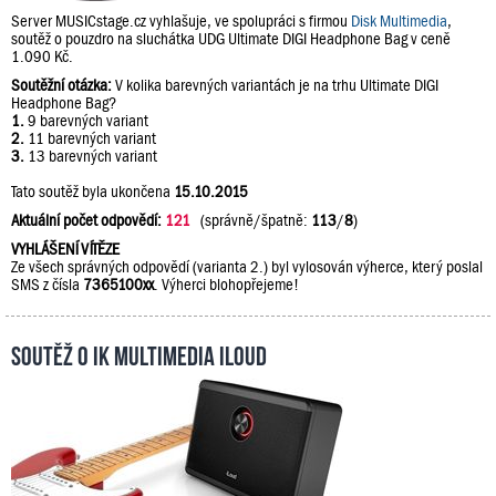
Server MUSICstage.cz vyhlašuje, ve spolupráci s firmou
Disk Multimedia
,
soutěž o pouzdro na sluchátka UDG Ultimate DIGI Headphone Bag v ceně
1.090 Kč.
Soutěžní otázka:
V kolika barevných variantách je na trhu Ultimate DIGI
Headphone Bag?
1.
9 barevných variant
2.
11 barevných variant
3.
13 barevných variant
Tato soutěž byla ukončena
15.10.2015
Aktuální počet odpovědí:
121
(správně/špatně:
113
/
8
)
VYHLÁŠENÍ VÍTĚZE
Ze všech správných odpovědí (varianta 2.) byl vylosován výherce, který poslal
SMS z čísla
7365100xx
. Výherci blohopřejeme!
Soutěž o IK Multimedia iLoud