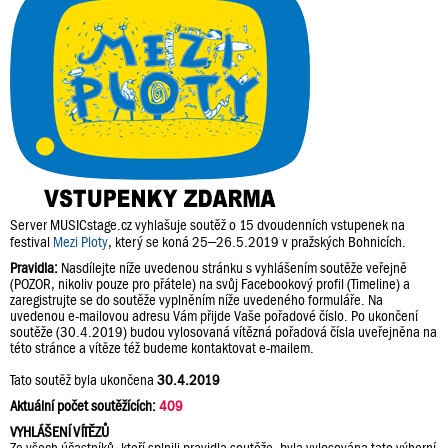
Server MUSICstage.cz vyhlašuje soutěž o 15 dvoudenních vstupenek na
festival
Mezi Ploty
, který se koná 25–26.5.2019 v pražských Bohnicích.
Pravidla:
Nasdílejte níže uvedenou stránku s vyhlášením soutěže veřejně
(POZOR, nikoliv pouze pro přátele) na svůj Facebookový profil (Timeline) a
zaregistrujte se do soutěže vyplněním níže uvedeného formuláře. Na
uvedenou e-mailovou adresu Vám přijde Vaše pořadové číslo. Po ukončení
soutěže (30.4.2019) budou vylosovaná vítězná pořadová čísla uveřejněna na
této stránce a vítěze též budeme kontaktovat e-mailem.
Tato soutěž byla ukončena
30.4.2019
Aktuální počet soutěžících:
409
VYHLÁŠENÍ VÍTĚZŮ
Ze všech účastníků, kteří splnili pravidla soutěže, byla vylosována tato výherní