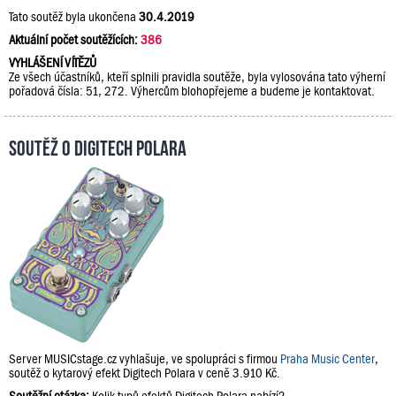
Tato soutěž byla ukončena
30.4.2019
Aktuální počet soutěžících:
386
VYHLÁŠENÍ VÍTĚZŮ
Ze všech účastníků, kteří splnili pravidla soutěže, byla vylosována tato výherní
pořadová čísla: 51, 272. Výhercům blohopřejeme a budeme je kontaktovat.
Soutěž o Digitech Polara
Server MUSICstage.cz vyhlašuje, ve spolupráci s firmou
Praha Music Center
,
soutěž o kytarový efekt Digitech Polara v ceně 3.910 Kč.