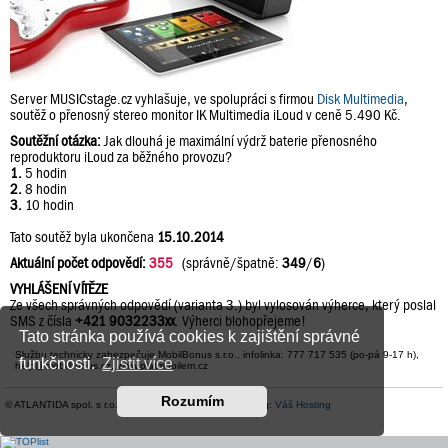
Server MUSICstage.cz vyhlašuje, ve spolupráci s firmou
Disk Multimedia
,
soutěž o přenosný stereo monitor IK Multimedia iLoud v ceně 5.490 Kč.
Soutěžní otázka:
Jak dlouhá je maximální výdrž baterie přenosného
reproduktoru iLoud za běžného provozu?
1.
5 hodin
2.
8 hodin
3.
10 hodin
Tato soutěž byla ukončena
15.10.2014
Aktuální počet odpovědí:
355
(správně/špatně:
349
/
6
)
VYHLÁŠENÍ VÍTĚZE
Ze všech správných odpovědí (varianta 3.) byl vylosován výherce, který poslal
SMS z čísla
+421 9032233xx
. Výherci blohopřejeme!
Tato stránka používá cookies k zajištění správné
Službu technicky zabezpečuje MobilBonus s.r.o., infolinka: 777 717 535 (po-pá 9-17 h),
funkčnosti.
Zjistit více
help@mobilbonus.cz, www.platmobilem.cz
Rozumím
© ATLANTIDA spol. s r.o. |
Kontaktní údaje
| Hosting:
Váš Hosting