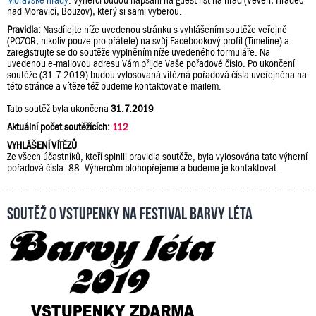
Moravské hrady
. Výherci budou napsáni na guest list na hrad (Veveří, Hradec
nad Moravicí, Bouzov), který si sami vyberou.
Pravidla:
Nasdílejte níže uvedenou stránku s vyhlášením soutěže veřejně
(POZOR, nikoliv pouze pro přátele) na svůj Facebookový profil (Timeline) a
zaregistrujte se do soutěže vyplněním níže uvedeného formuláře. Na
uvedenou e-mailovou adresu Vám přijde Vaše pořadové číslo. Po ukončení
soutěže (31.7.2019) budou vylosovaná vítězná pořadová čísla uveřejněna na
této stránce a vítěze též budeme kontaktovat e-mailem.
Tato soutěž byla ukončena
31.7.2019
Aktuální počet soutěžících:
112
VYHLÁŠENÍ VÍTĚZŮ
Ze všech účastníků, kteří splnili pravidla soutěže, byla vylosována tato výherní
pořadová čísla: 88. Výhercům blohopřejeme a budeme je kontaktovat.
Soutěž o vstupenky na festival Barvy léta