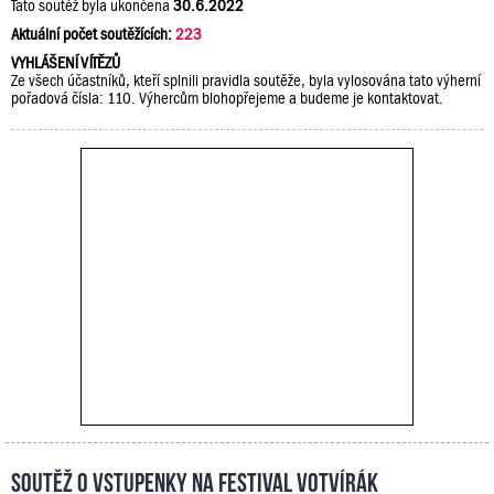
Tato soutěž byla ukončena
30.6.2022
Aktuální počet soutěžících:
223
VYHLÁŠENÍ VÍTĚZŮ
Ze všech účastníků, kteří splnili pravidla soutěže, byla vylosována tato výherní
pořadová čísla: 110. Výhercům blohopřejeme a budeme je kontaktovat.
Soutěž o vstupenky na festival Votvírák