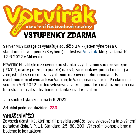
Server MUSICstage.cz vyhlašuje soutěž o 2 VIP (jeden výherce) a 6
standardních vstupenek (3 výherci) na festival
Votvírák
, který se koná 10–
12.6.2022 v Milovicích.
Pravidla:
Nasdílejte níže uvedenou stránku s vyhlášením soutěže veřejně
(POZOR, nikoliv pouze pro přátele) na svůj Facebookový profil (Timeline) a
zaregistrujte se do soutěže vyplněním níže uvedeného formuláře. Na
uvedenou e-mailovou adresu Vám přijde Vaše pořadové číslo. Po ukončení
soutěže (5.6.2022) budou vylosovaná vítězná pořadová čísla uveřejněna na
této stránce a vítěze též budeme kontaktovat e-mailem.
Tato soutěž byla ukončena
5.6.2022
Aktuální počet soutěžících:
239
VYHLÁŠENÍ VÍTĚZŮ
Ze všech účastníků, kteří splnili pravidla soutěže, byla vylosována tato výherní
pořadová čísla: VIP: 11, Standard: 25, 88, 200. Výhercům blohopřejeme a
budeme je kontaktovat.