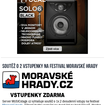
Soutěž o 2 vstupenky na festival Moravské hrady
Server MUSICstage.cz vyhlašuje soutěž o 1x 2 dvoudenní vstupy na festival