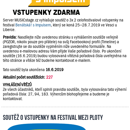
Server MUSICstage.cz vyhlašuje soutěž o 3x 2 celofestivalové vstupenky na
festival
Benátská! s Impulsem
, který se koná 25–28.7.2019 ve Vesci u
Liberce.
Pravidla:
Nasdílejte níže uvedenou stránku s vyhlášením soutěže veřejně
(POZOR, nikoliv pouze pro přátele) na svůj Facebookový profil (Timeline) a
zaregistrujte se do soutěže vyplněním níže uvedeného formuláře. Na
uvedenou e-mailovou adresu Vám přijde Vaše pořadové číslo. Po ukončení
soutěže (16.6.2019) budou vylosovaná vítězná pořadová čísla uveřejněna na
této stránce a vítěze též budeme kontaktovat e-mailem.
Tato soutěž byla ukončena
16.6.2019
Aktuální počet soutěžících:
227
VYHLÁŠENÍ VÍTĚZŮ
Ze všech účastníků, kteří splnili pravidla soutěže, byla vylosována tato výherní
pořadová čísla: 27, 94, 183. Výhercům blohopřejeme a budeme je
kontaktovat.
Soutěž o vstupenky na festival Mezi Ploty