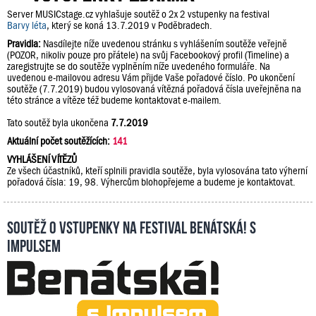
Server MUSICstage.cz vyhlašuje soutěž o 2x 2 vstupenky na festival
Barvy léta
, který se koná 13.7.2019 v Poděbradech.
Pravidla:
Nasdílejte níže uvedenou stránku s vyhlášením soutěže veřejně
(POZOR, nikoliv pouze pro přátele) na svůj Facebookový profil (Timeline) a
zaregistrujte se do soutěže vyplněním níže uvedeného formuláře. Na
uvedenou e-mailovou adresu Vám přijde Vaše pořadové číslo. Po ukončení
soutěže (7.7.2019) budou vylosovaná vítězná pořadová čísla uveřejněna na
této stránce a vítěze též budeme kontaktovat e-mailem.
Tato soutěž byla ukončena
7.7.2019
Aktuální počet soutěžících:
141
VYHLÁŠENÍ VÍTĚZŮ
Ze všech účastníků, kteří splnili pravidla soutěže, byla vylosována tato výherní
pořadová čísla: 19, 98. Výhercům blohopřejeme a budeme je kontaktovat.
Soutěž o vstupenky na festival Benátská! s
Impulsem