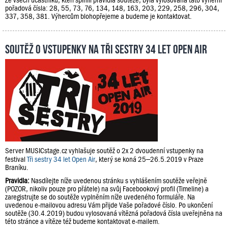
pořadová čísla: 28, 55, 73, 76, 134, 148, 163, 203, 229, 258, 296, 304,
337, 358, 381. Výhercům blohopřejeme a budeme je kontaktovat.
Soutěž o vstupenky na Tři sestry 34 let Open Air
Server MUSICstage.cz vyhlašuje soutěž o 2x 2 dvoudenní vstupenky na
festival
Tři sestry 34 let Open Air
, který se koná 25–26.5.2019 v Praze
Braníku.
Pravidla:
Nasdílejte níže uvedenou stránku s vyhlášením soutěže veřejně
(POZOR, nikoliv pouze pro přátele) na svůj Facebookový profil (Timeline) a
zaregistrujte se do soutěže vyplněním níže uvedeného formuláře. Na
uvedenou e-mailovou adresu Vám přijde Vaše pořadové číslo. Po ukončení
soutěže (30.4.2019) budou vylosovaná vítězná pořadová čísla uveřejněna na
této stránce a vítěze též budeme kontaktovat e-mailem.