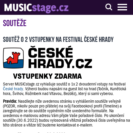
S muzikanty pro muzikanty
Soutěže
Soutěž o 2 vstupenky na festival České hrady
Server MUSICstage.cz vyhlašuje soutěž o 1x 2 dvoudenní vstupy na festival
České hrady
. Výherci budou napsáni na guest list na hrad (Točník, Kunětická
hora, Švihov, Rožmberk nad Vltavou, Bezděz), který si sami vyberou.
Pravidla:
Nasdílejte níže uvedenou stránku s vyhlášením soutěže veřejně
(POZOR, nikoliv pouze pro přátele) na svůj Facebookový profil (Timeline) a
zaregistrujte se do soutěže vyplněním níže uvedeného formuláře. Na
uvedenou e-mailovou adresu Vám přijde Vaše pořadové číslo. Po ukončení
soutěže (30.6.2022) budou vylosovaná vítězná pořadová čísla uveřejněna na
této stránce a vítěze též budeme kontaktovat e-mailem.