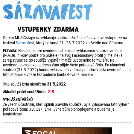
Server MUSICstage.cz vyhlašuje soutěž o 3x 2 celofestivalové vstupenky na
festival
Sázavafest
, který se koná 21–23.7.2022 ve Světlé nad Sázavou.
Pravidla:
Nasdílejte níže uvedenou stránku s vyhlášením soutěže veřejně
(POZOR, nikoliv pouze pro přátele) na svůj Facebookový profil (Timeline) a
zaregistrujte se do soutěže vyplněním níže uvedeného formuláře. Na
uvedenou e-mailovou adresu Vám přijde Vaše pořadové číslo. Po ukončení
soutěže (31.5.2022) budou vylosovaná vítězná pořadová čísla uveřejněna na
této stránce a vítěze též budeme kontaktovat e-mailem.
Tato soutěž byla ukončena
31.5.2022
Aktuální počet soutěžících:
215
VYHLÁŠENÍ VÍTĚZŮ
Ze všech účastníků, kteří splnili pravidla soutěže, byla vylosována tato výherní
pořadová čísla: 38, 117, 144. Výhercům blohopřejeme a budeme je
kontaktovat.