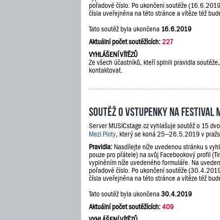
pořadové číslo. Po ukončení soutěže (16.6.201
čísla uveřejněna na této stránce a vítěze též b
Tato soutěž byla ukončena
16.6.2019
Aktuální počet soutěžících:
227
VYHLÁŠENÍ VÍTĚZŮ
Ze všech účastníků, kteří splnili pravidla sout
kontaktovat.
Soutěž o vstupenky na festival 
Server MUSICstage.cz vyhlašuje soutěž o 15 dvo
Mezi Ploty
, který se koná 25–26.5.2019 v pražs
Pravidla:
Nasdílejte níže uvedenou stránku s vyh
pouze pro přátele) na svůj Facebookový profil (Ti
vyplněním níže uvedeného formuláře. Na uveden
pořadové číslo. Po ukončení soutěže (30.4.201
čísla uveřejněna na této stránce a vítěze též b
Tato soutěž byla ukončena
30.4.2019
Aktuální počet soutěžících:
409
VYHLÁŠENÍ VÍTĚZŮ