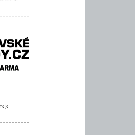
eme je