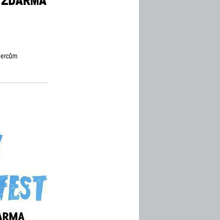
ýhercům