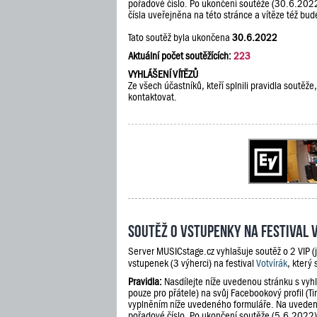
pořadové číslo. Po ukončení soutěže (30.6.202
čísla uveřejněna na této stránce a vítěze též b
Tato soutěž byla ukončena
30.6.2022
Aktuální počet soutěžících:
223
VYHLÁŠENÍ VÍTĚZŮ
Ze všech účastníků, kteří splnili pravidla soutě
kontaktovat.
Soutěž o vstupenky na festival 
Server MUSICstage.cz vyhlašuje soutěž o 2 VIP (
vstupenek (3 výherci) na festival
Votvírák
, který
Pravidla:
Nasdílejte níže uvedenou stránku s vyh
pouze pro přátele) na svůj Facebookový profil (Ti
vyplněním níže uvedeného formuláře. Na uveden
pořadové číslo. Po ukončení soutěže (5.6.2022