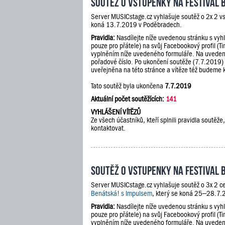
Soutěž o vstupenky na festival 
Server MUSICstage.cz vyhlašuje soutěž o 2x 2 v
koná 13.7.2019 v Poděbradech.
Pravidla:
Nasdílejte níže uvedenou stránku s vyh
pouze pro přátele) na svůj Facebookový profil (Ti
vyplněním níže uvedeného formuláře. Na uveden
pořadové číslo. Po ukončení soutěže (7.7.2019)
uveřejněna na této stránce a vítěze též budeme 
Tato soutěž byla ukončena
7.7.2019
Aktuální počet soutěžících:
141
VYHLÁŠENÍ VÍTĚZŮ
Ze všech účastníků, kteří splnili pravidla soutě
kontaktovat.
Soutěž o vstupenky na festival 
Server MUSICstage.cz vyhlašuje soutěž o 3x 2 ce
Benátská! s Impulsem
, který se koná 25–28.7.2
Pravidla:
Nasdílejte níže uvedenou stránku s vyh
pouze pro přátele) na svůj Facebookový profil (Ti
vyplněním níže uvedeného formuláře. Na uveden