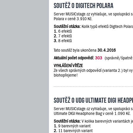
Soutěž o Digitech Polara
Server MUSICstage.cz vyhlašuje, ve spolupráci 
Polara v ceně 3.910 Kč.
Soutěžní otázka:
Kolik typů efektů Digitech Polar
1.
6 efektů
2.
7 efektů
3.
8 efektů
Tato soutěž byla ukončena
30.4.2016
Aktuální počet odpovědí:
303
(správně/špatně
VYHLÁŠENÍ VÍTĚZE
Ze všech správných odpovědí (varianta 2.) byl vy
blohopřejeme!
Soutěž o UDG Ultimate DIGI Head
Server MUSICstage.cz vyhlašuje, ve spolupráci 
Ultimate DIGI Headphone Bag v ceně 1.090 Kč.
Soutěžní otázka:
V kolika barevných variantách 
1.
9 barevných variant
2.
11 barevných variant