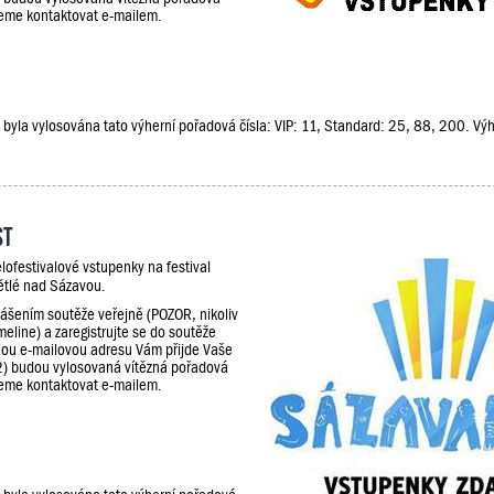
udeme kontaktovat e-mailem.
že, byla vylosována tato výherní pořadová čísla: VIP: 11, Standard: 25, 88, 200. V
st
lofestivalové vstupenky na festival
ětlé nad Sázavou.
lášením soutěže veřejně (POZOR, nikoliv
meline) a zaregistrujte se do soutěže
ou e-mailovou adresu Vám přijde Vaše
2) budou vylosovaná vítězná pořadová
udeme kontaktovat e-mailem.