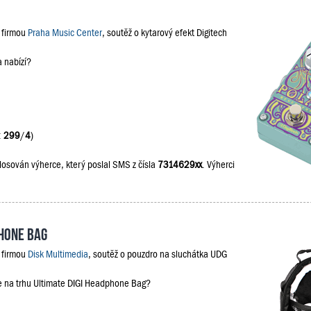
s firmou
Praha Music Center
, soutěž o kytarový efekt Digitech
a nabízí?
:
299
/
4
)
losován výherce, který poslal SMS z čísla
7314629xx
. Výherci
phone Bag
s firmou
Disk Multimedia
, soutěž o pouzdro na sluchátka UDG
je na trhu Ultimate DIGI Headphone Bag?