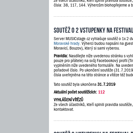
Ze všech účastníků, kteří splnili pravidla soutěž
čísla: 38, 117, 144. Výhercům blohopřejeme a 
Soutěž o 2 vstupenky na festiv
Server MUSICstage.cz vyhlašuje soutěž o 1x 2 dv
Moravské hrady
. Výherci budou napsáni na guest
Moravicí, Bouzov), který si sami vyberou.
Pravidla:
Nasdílejte níže uvedenou stránku s vyh
pouze pro přátele) na svůj Facebookový profil (Ti
vyplněním níže uvedeného formuláře. Na uveden
pořadové číslo. Po ukončení soutěže (31.7.201
čísla uveřejněna na této stránce a vítěze též b
Tato soutěž byla ukončena
31.7.2019
Aktuální počet soutěžících:
112
VYHLÁŠENÍ VÍTĚZŮ
Ze všech účastníků, kteří splnili pravidla soutě
kontaktovat.