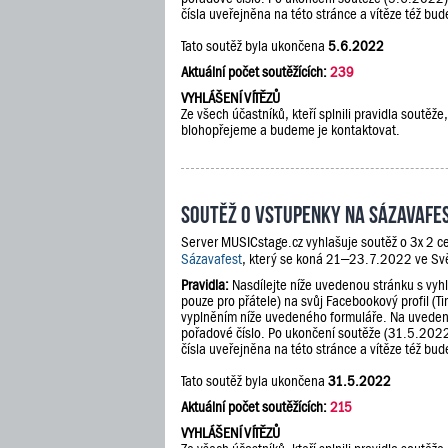
čísla uveřejněna na této stránce a vítěze též b
Tato soutěž byla ukončena
5.6.2022
Aktuální počet soutěžících:
239
VYHLÁŠENÍ VÍTĚZŮ
Ze všech účastníků, kteří splnili pravidla soutě
blohopřejeme a budeme je kontaktovat.
Soutěž o vstupenky na Sázavafe
Server MUSICstage.cz vyhlašuje soutěž o 3x 2 ce
Sázavafest
, který se koná 21–23.7.2022 ve Sv
Pravidla:
Nasdílejte níže uvedenou stránku s vyh
pouze pro přátele) na svůj Facebookový profil (Ti
vyplněním níže uvedeného formuláře. Na uveden
pořadové číslo. Po ukončení soutěže (31.5.202
čísla uveřejněna na této stránce a vítěze též b
Tato soutěž byla ukončena
31.5.2022
Aktuální počet soutěžících:
215
VYHLÁŠENÍ VÍTĚZŮ