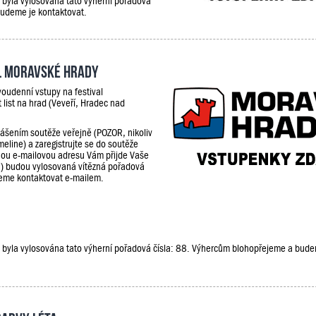
e, byla vylosována tato výherní pořadová
budeme je kontaktovat.
al Moravské hrady
oudenní vstupy na festival
 list na hrad (Veveří, Hradec nad
lášením soutěže veřejně (POZOR, nikoliv
meline) a zaregistrujte se do soutěže
ou e-mailovou adresu Vám přijde Vaše
9) budou vylosovaná vítězná pořadová
udeme kontaktovat e-mailem.
že, byla vylosována tato výherní pořadová čísla: 88. Výhercům blohopřejeme a bud