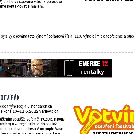
2) budou vylosovaná vítězná pořadová
udeme kontaktovat e-mailem.
že, byla vylosována tato výherní pořadová čísla: 110. Výhercům blohopřejeme a bu
Votvírák
jeden výherce) a 6 standardních
 se koná 10–12.6.2022 v Milovicích.
lášením soutěže veřejně (POZOR, nikoliv
meline) a zaregistrujte se do soutěže
ou e-mailovou adresu Vám přijde Vaše
) budou vylosovaná vítězná pořadová