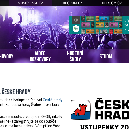
MUSICSTAGE.CZ
DJFORUM.CZ
HIFIROOM.CZ
VIDEO
HUDEBNÍ
HOVORY
STUDIA
ROZHOVORY
ŠKOLY
l České hrady
voudenní vstupy na festival
České hrady
.
ník, Kunětická hora, Švihov, Rožmberk
lášením soutěže veřejně (POZOR, nikoliv
meline) a zaregistrujte se do soutěže
ou e-mailovou adresu Vám přijde Vaše