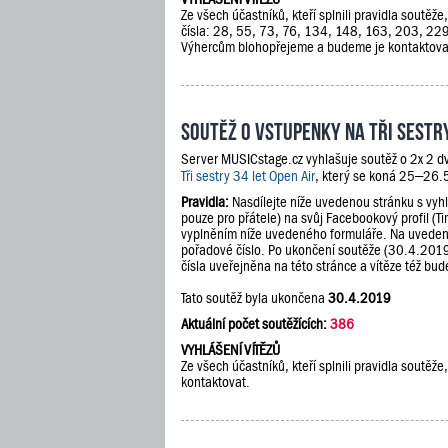
Ze všech účastníků, kteří splnili pravidla soutěž
čísla: 28, 55, 73, 76, 134, 148, 163, 203, 2
Výhercům blohopřejeme a budeme je kontaktova
Soutěž o vstupenky na Tři sestry
Server MUSICstage.cz vyhlašuje soutěž o 2x 2 d
Tři sestry 34 let Open Air
, který se koná 25–26.
Pravidla:
Nasdílejte níže uvedenou stránku s vyh
pouze pro přátele) na svůj Facebookový profil (Ti
vyplněním níže uvedeného formuláře. Na uveden
pořadové číslo. Po ukončení soutěže (30.4.201
čísla uveřejněna na této stránce a vítěze též b
Tato soutěž byla ukončena
30.4.2019
Aktuální počet soutěžících:
386
VYHLÁŠENÍ VÍTĚZŮ
Ze všech účastníků, kteří splnili pravidla soutě
kontaktovat.