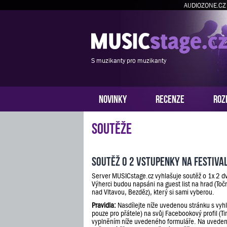
AUDIOZONE.CZ
S muzikanty pro muzikanty
NOVINKY
RECENZE
ROZ
Soutěže
Soutěž o 2 vstupenky na festiva
Server MUSICstage.cz vyhlašuje soutěž o 1x 2 d
Výherci budou napsáni na guest list na hrad (Toč
nad Vltavou, Bezděz), který si sami vyberou.
Pravidla:
Nasdílejte níže uvedenou stránku s vyh
pouze pro přátele) na svůj Facebookový profil (Ti
vyplněním níže uvedeného formuláře. Na uveden