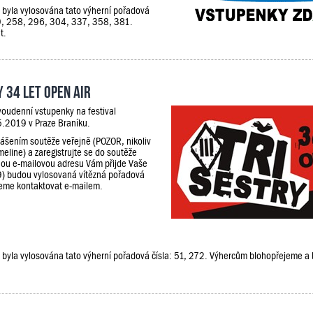
e, byla vylosována tato výherní pořadová
29, 258, 296, 304, 337, 358, 381.
t.
 34 let Open Air
voudenní vstupenky na festival
5.2019 v Praze Braníku.
lášením soutěže veřejně (POZOR, nikoliv
meline) a zaregistrujte se do soutěže
ou e-mailovou adresu Vám přijde Vaše
9) budou vylosovaná vítězná pořadová
udeme kontaktovat e-mailem.
že, byla vylosována tato výherní pořadová čísla: 51, 272. Výhercům blohopřejeme 