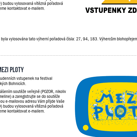
9) budou vylosovaná vítězná pořadová
udeme kontaktovat e-mailem.
ěže, byla vylosována tato výherní pořadová čísla: 27, 94, 183. Výhercům blohopřej
Mezi Ploty
udenních vstupenek na festival
kých Bohnicích.
lášením soutěže veřejně (POZOR, nikoliv
meline) a zaregistrujte se do soutěže
ou e-mailovou adresu Vám přijde Vaše
9) budou vylosovaná vítězná pořadová
udeme kontaktovat e-mailem.