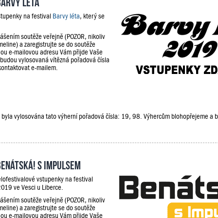
Barvy léta
stupenky na festival
Barvy léta
, který se
lášením soutěže veřejně (POZOR, nikoliv
meline) a zaregistrujte se do soutěže
ou e-mailovou adresu Vám přijde Vaše
 budou vylosovaná vítězná pořadová čísla
kontaktovat e-mailem.
že, byla vylosována tato výherní pořadová čísla: 19, 98. Výhercům blohopřejeme a
Benátská! s Impulsem
lofestivalové vstupenky na festival
019 ve Vesci u Liberce.
lášením soutěže veřejně (POZOR, nikoliv
meline) a zaregistrujte se do soutěže
ou e-mailovou adresu Vám přijde Vaše