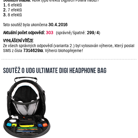
Soutěžní otázka:
Kolik typů efektů Digitech Polara nabízí?
1.
6 efektů
2.
7 efektů
3.
8 efektů
Tato soutěž byla ukončena
30.4.2016
Aktuální počet odpovědí:
303
(správně/špatně:
299
/
4
)
VYHLÁŠENÍ VÍTĚZE
Ze všech správných odpovědí (varianta 2.) byl vylosován výherce, který poslal
SMS z čísla
7314629xx
. Výherci blohopřejeme!
Soutěž o UDG Ultimate DIGI Headphone Bag