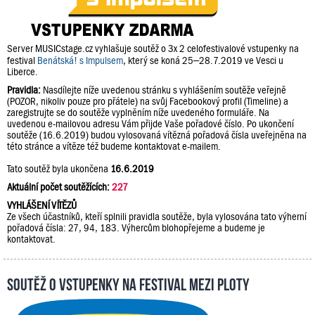
Server MUSICstage.cz vyhlašuje soutěž o 3x 2 celofestivalové vstupenky na
festival
Benátská! s Impulsem
, který se koná 25–28.7.2019 ve Vesci u
Liberce.
Pravidla:
Nasdílejte níže uvedenou stránku s vyhlášením soutěže veřejně
(POZOR, nikoliv pouze pro přátele) na svůj Facebookový profil (Timeline) a
zaregistrujte se do soutěže vyplněním níže uvedeného formuláře. Na
uvedenou e-mailovou adresu Vám přijde Vaše pořadové číslo. Po ukončení
soutěže (16.6.2019) budou vylosovaná vítězná pořadová čísla uveřejněna na
této stránce a vítěze též budeme kontaktovat e-mailem.
Tato soutěž byla ukončena
16.6.2019
Aktuální počet soutěžících:
227
VYHLÁŠENÍ VÍTĚZŮ
Ze všech účastníků, kteří splnili pravidla soutěže, byla vylosována tato výherní
pořadová čísla: 27, 94, 183. Výhercům blohopřejeme a budeme je
kontaktovat.
Soutěž o vstupenky na festival Mezi Ploty