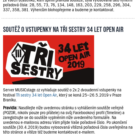
pořadová čísla: 28, 55, 73, 76, 134, 148, 163, 203, 229, 258, 296, 304,
337, 358, 381. Výhercům blohopřejeme a budeme je kontaktovat.
Soutěž o vstupenky na Tři sestry 34 let Open Air
Server MUSICstage.cz vyhlašuje soutěž o 2x 2 dvoudenní vstupenky na
festival
Tři sestry 34 let Open Air
, který se koná 25–26.5.2019 v Praze
Braníku.
Pravidla:
Nasdílejte níže uvedenou stránku s vyhlášením soutěže veřejně
(POZOR, nikoliv pouze pro přátele) na svůj Facebookový profil (Timeline) a
zaregistrujte se do soutěže vyplněním níže uvedeného formuláře. Na
uvedenou e-mailovou adresu Vám přijde Vaše pořadové číslo. Po ukončení
soutěže (30.4.2019) budou vylosovaná vítězná pořadová čísla uveřejněna na
této stránce a vítěze též budeme kontaktovat e-mailem.