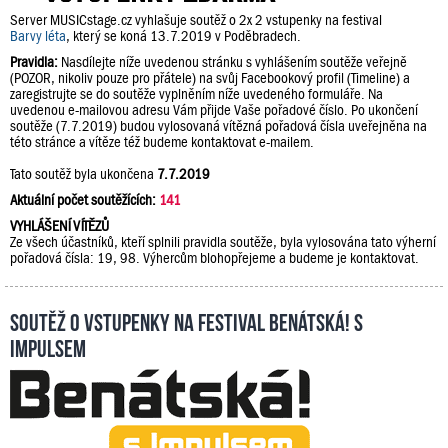
Server MUSICstage.cz vyhlašuje soutěž o 2x 2 vstupenky na festival
Barvy léta
, který se koná 13.7.2019 v Poděbradech.
Pravidla:
Nasdílejte níže uvedenou stránku s vyhlášením soutěže veřejně
(POZOR, nikoliv pouze pro přátele) na svůj Facebookový profil (Timeline) a
zaregistrujte se do soutěže vyplněním níže uvedeného formuláře. Na
uvedenou e-mailovou adresu Vám přijde Vaše pořadové číslo. Po ukončení
soutěže (7.7.2019) budou vylosovaná vítězná pořadová čísla uveřejněna na
této stránce a vítěze též budeme kontaktovat e-mailem.
Tato soutěž byla ukončena
7.7.2019
Aktuální počet soutěžících:
141
VYHLÁŠENÍ VÍTĚZŮ
Ze všech účastníků, kteří splnili pravidla soutěže, byla vylosována tato výherní
pořadová čísla: 19, 98. Výhercům blohopřejeme a budeme je kontaktovat.
Soutěž o vstupenky na festival Benátská! s
Impulsem