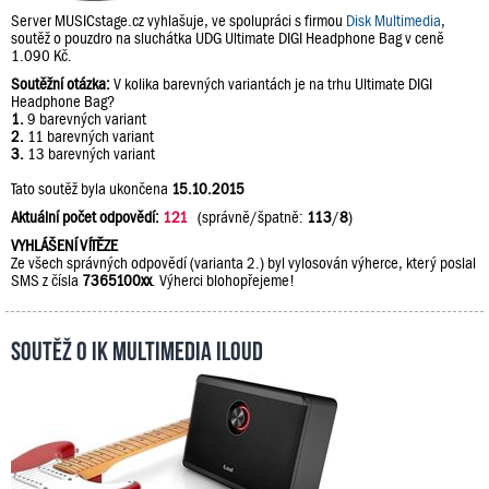
Server MUSICstage.cz vyhlašuje, ve spolupráci s firmou
Disk Multimedia
,
soutěž o pouzdro na sluchátka UDG Ultimate DIGI Headphone Bag v ceně
1.090 Kč.
Soutěžní otázka:
V kolika barevných variantách je na trhu Ultimate DIGI
Headphone Bag?
1.
9 barevných variant
2.
11 barevných variant
3.
13 barevných variant
Tato soutěž byla ukončena
15.10.2015
Aktuální počet odpovědí:
121
(správně/špatně:
113
/
8
)
VYHLÁŠENÍ VÍTĚZE
Ze všech správných odpovědí (varianta 2.) byl vylosován výherce, který poslal
SMS z čísla
7365100xx
. Výherci blohopřejeme!
Soutěž o IK Multimedia iLoud