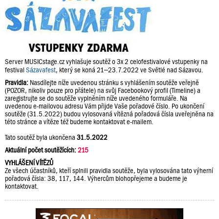
Server MUSICstage.cz vyhlašuje soutěž o 3x 2 celofestivalové vstupenky na
festival
Sázavafest
, který se koná 21–23.7.2022 ve Světlé nad Sázavou.
Pravidla:
Nasdílejte níže uvedenou stránku s vyhlášením soutěže veřejně
(POZOR, nikoliv pouze pro přátele) na svůj Facebookový profil (Timeline) a
zaregistrujte se do soutěže vyplněním níže uvedeného formuláře. Na
uvedenou e-mailovou adresu Vám přijde Vaše pořadové číslo. Po ukončení
soutěže (31.5.2022) budou vylosovaná vítězná pořadová čísla uveřejněna na
této stránce a vítěze též budeme kontaktovat e-mailem.
Tato soutěž byla ukončena
31.5.2022
Aktuální počet soutěžících:
215
VYHLÁŠENÍ VÍTĚZŮ
Ze všech účastníků, kteří splnili pravidla soutěže, byla vylosována tato výherní
pořadová čísla: 38, 117, 144. Výhercům blohopřejeme a budeme je
kontaktovat.