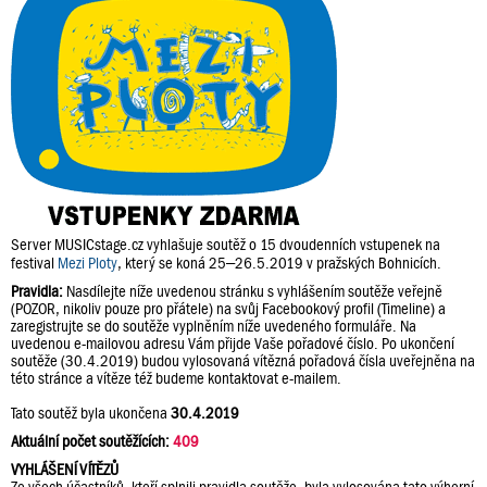
Server MUSICstage.cz vyhlašuje soutěž o 15 dvoudenních vstupenek na
festival
Mezi Ploty
, který se koná 25–26.5.2019 v pražských Bohnicích.
Pravidla:
Nasdílejte níže uvedenou stránku s vyhlášením soutěže veřejně
(POZOR, nikoliv pouze pro přátele) na svůj Facebookový profil (Timeline) a
zaregistrujte se do soutěže vyplněním níže uvedeného formuláře. Na
uvedenou e-mailovou adresu Vám přijde Vaše pořadové číslo. Po ukončení
soutěže (30.4.2019) budou vylosovaná vítězná pořadová čísla uveřejněna na
této stránce a vítěze též budeme kontaktovat e-mailem.
Tato soutěž byla ukončena
30.4.2019
Aktuální počet soutěžících:
409
VYHLÁŠENÍ VÍTĚZŮ
Ze všech účastníků, kteří splnili pravidla soutěže, byla vylosována tato výherní