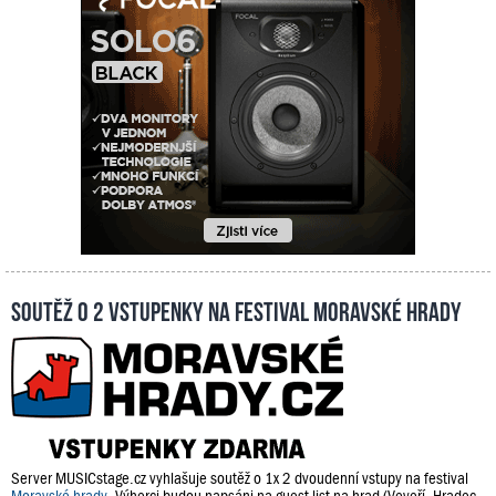
Soutěž o 2 vstupenky na festival Moravské hrady
Server MUSICstage.cz vyhlašuje soutěž o 1x 2 dvoudenní vstupy na festival