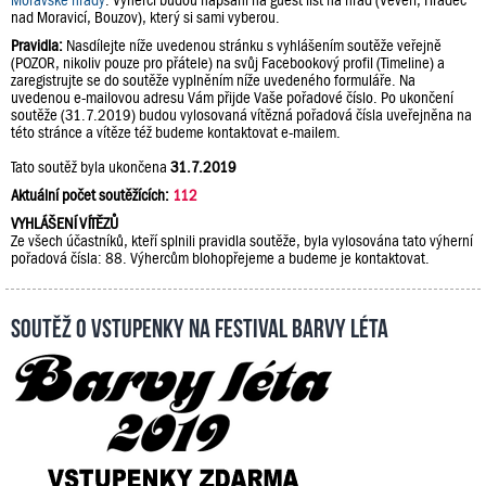
Moravské hrady
. Výherci budou napsáni na guest list na hrad (Veveří, Hradec
nad Moravicí, Bouzov), který si sami vyberou.
Pravidla:
Nasdílejte níže uvedenou stránku s vyhlášením soutěže veřejně
(POZOR, nikoliv pouze pro přátele) na svůj Facebookový profil (Timeline) a
zaregistrujte se do soutěže vyplněním níže uvedeného formuláře. Na
uvedenou e-mailovou adresu Vám přijde Vaše pořadové číslo. Po ukončení
soutěže (31.7.2019) budou vylosovaná vítězná pořadová čísla uveřejněna na
této stránce a vítěze též budeme kontaktovat e-mailem.
Tato soutěž byla ukončena
31.7.2019
Aktuální počet soutěžících:
112
VYHLÁŠENÍ VÍTĚZŮ
Ze všech účastníků, kteří splnili pravidla soutěže, byla vylosována tato výherní
pořadová čísla: 88. Výhercům blohopřejeme a budeme je kontaktovat.
Soutěž o vstupenky na festival Barvy léta