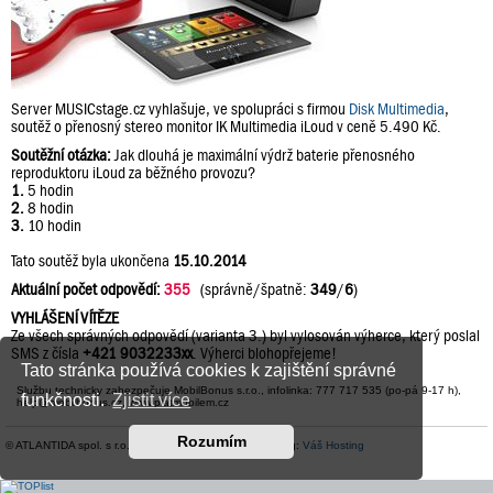
Server MUSICstage.cz vyhlašuje, ve spolupráci s firmou
Disk Multimedia
,
soutěž o přenosný stereo monitor IK Multimedia iLoud v ceně 5.490 Kč.
Soutěžní otázka:
Jak dlouhá je maximální výdrž baterie přenosného
reproduktoru iLoud za běžného provozu?
1.
5 hodin
2.
8 hodin
3.
10 hodin
Tato soutěž byla ukončena
15.10.2014
Aktuální počet odpovědí:
355
(správně/špatně:
349
/
6
)
VYHLÁŠENÍ VÍTĚZE
Ze všech správných odpovědí (varianta 3.) byl vylosován výherce, který poslal
SMS z čísla
+421 9032233xx
. Výherci blohopřejeme!
Tato stránka používá cookies k zajištění správné
Službu technicky zabezpečuje MobilBonus s.r.o., infolinka: 777 717 535 (po-pá 9-17 h),
funkčnosti.
Zjistit více
help@mobilbonus.cz, www.platmobilem.cz
Rozumím
© ATLANTIDA spol. s r.o. |
Kontaktní údaje
| Hosting:
Váš Hosting