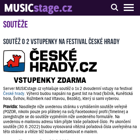
S muzikanty pro muzikanty
Soutěže
Soutěž o 2 vstupenky na festival České hrady
Server MUSICstage.cz vyhlašuje soutěž o 1x 2 dvoudenní vstupy na festival
České hrady
. Výherci budou napsáni na guest list na hrad (Točník, Kunětická
hora, Švihov, Rožmberk nad Vltavou, Bezděz), který si sami vyberou.
Pravidla:
Nasdílejte níže uvedenou stránku s vyhlášením soutěže veřejně
(POZOR, nikoliv pouze pro přátele) na svůj Facebookový profil (Timeline) a
zaregistrujte se do soutěže vyplněním níže uvedeného formuláře. Na
uvedenou e-mailovou adresu Vám přijde Vaše pořadové číslo. Po ukončení
soutěže (30.6.2022) budou vylosovaná vítězná pořadová čísla uveřejněna na
této stránce a vítěze též budeme kontaktovat e-mailem.