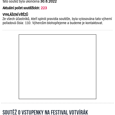
Tato soutěž byla ukončena
30.6.2022
Aktuální počet soutěžících:
223
VYHLÁŠENÍ VÍTĚZŮ
Ze všech účastníků, kteří splnili pravidla soutěže, byla vylosována tato výherní
pořadová čísla: 110. Výhercům blohopřejeme a budeme je kontaktovat.
Soutěž o vstupenky na festival Votvírák