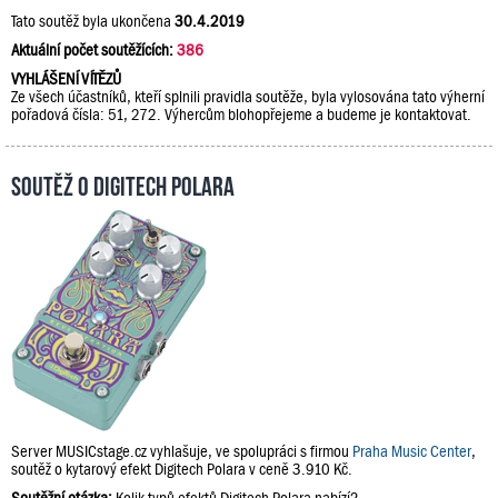
Tato soutěž byla ukončena
30.4.2019
Aktuální počet soutěžících:
386
VYHLÁŠENÍ VÍTĚZŮ
Ze všech účastníků, kteří splnili pravidla soutěže, byla vylosována tato výherní
pořadová čísla: 51, 272. Výhercům blohopřejeme a budeme je kontaktovat.
Soutěž o Digitech Polara
Server MUSICstage.cz vyhlašuje, ve spolupráci s firmou
Praha Music Center
,
soutěž o kytarový efekt Digitech Polara v ceně 3.910 Kč.