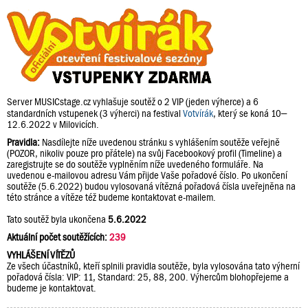
Server MUSICstage.cz vyhlašuje soutěž o 2 VIP (jeden výherce) a 6
standardních vstupenek (3 výherci) na festival
Votvírák
, který se koná 10–
12.6.2022 v Milovicích.
Pravidla:
Nasdílejte níže uvedenou stránku s vyhlášením soutěže veřejně
(POZOR, nikoliv pouze pro přátele) na svůj Facebookový profil (Timeline) a
zaregistrujte se do soutěže vyplněním níže uvedeného formuláře. Na
uvedenou e-mailovou adresu Vám přijde Vaše pořadové číslo. Po ukončení
soutěže (5.6.2022) budou vylosovaná vítězná pořadová čísla uveřejněna na
této stránce a vítěze též budeme kontaktovat e-mailem.
Tato soutěž byla ukončena
5.6.2022
Aktuální počet soutěžících:
239
VYHLÁŠENÍ VÍTĚZŮ
Ze všech účastníků, kteří splnili pravidla soutěže, byla vylosována tato výherní
pořadová čísla: VIP: 11, Standard: 25, 88, 200. Výhercům blohopřejeme a
budeme je kontaktovat.