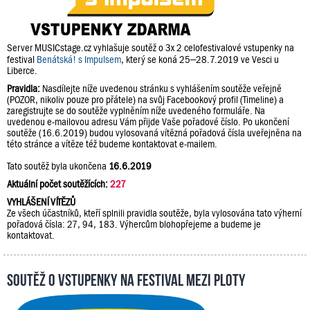
Server MUSICstage.cz vyhlašuje soutěž o 3x 2 celofestivalové vstupenky na
festival
Benátská! s Impulsem
, který se koná 25–28.7.2019 ve Vesci u
Liberce.
Pravidla:
Nasdílejte níže uvedenou stránku s vyhlášením soutěže veřejně
(POZOR, nikoliv pouze pro přátele) na svůj Facebookový profil (Timeline) a
zaregistrujte se do soutěže vyplněním níže uvedeného formuláře. Na
uvedenou e-mailovou adresu Vám přijde Vaše pořadové číslo. Po ukončení
soutěže (16.6.2019) budou vylosovaná vítězná pořadová čísla uveřejněna na
této stránce a vítěze též budeme kontaktovat e-mailem.
Tato soutěž byla ukončena
16.6.2019
Aktuální počet soutěžících:
227
VYHLÁŠENÍ VÍTĚZŮ
Ze všech účastníků, kteří splnili pravidla soutěže, byla vylosována tato výherní
pořadová čísla: 27, 94, 183. Výhercům blohopřejeme a budeme je
kontaktovat.
Soutěž o vstupenky na festival Mezi Ploty