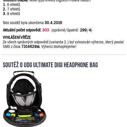
Soutěžní otázka:
Kolik typů efektů Digitech Polara nabízí?
1.
6 efektů
2.
7 efektů
3.
8 efektů
Tato soutěž byla ukončena
30.4.2016
Aktuální počet odpovědí:
303
(správně/špatně:
299
/
4
)
VYHLÁŠENÍ VÍTĚZE
Ze všech správných odpovědí (varianta 2.) byl vylosován výherce, který poslal
SMS z čísla
7314629xx
. Výherci blohopřejeme!
Soutěž o UDG Ultimate DIGI Headphone Bag