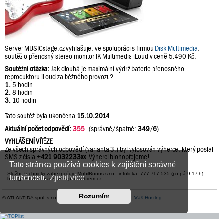
Server MUSICstage.cz vyhlašuje, ve spolupráci s firmou
Disk Multimedia
,
soutěž o přenosný stereo monitor IK Multimedia iLoud v ceně 5.490 Kč.
Soutěžní otázka:
Jak dlouhá je maximální výdrž baterie přenosného
reproduktoru iLoud za běžného provozu?
1.
5 hodin
2.
8 hodin
3.
10 hodin
Tato soutěž byla ukončena
15.10.2014
Aktuální počet odpovědí:
355
(správně/špatně:
349
/
6
)
VYHLÁŠENÍ VÍTĚZE
Ze všech správných odpovědí (varianta 3.) byl vylosován výherce, který poslal
SMS z čísla
+421 9032233xx
. Výherci blohopřejeme!
Tato stránka používá cookies k zajištění správné
Službu technicky zabezpečuje MobilBonus s.r.o., infolinka: 777 717 535 (po-pá 9-17 h),
funkčnosti.
Zjistit více
help@mobilbonus.cz, www.platmobilem.cz
Rozumím
© ATLANTIDA spol. s r.o. |
Kontaktní údaje
| Hosting:
Váš Hosting