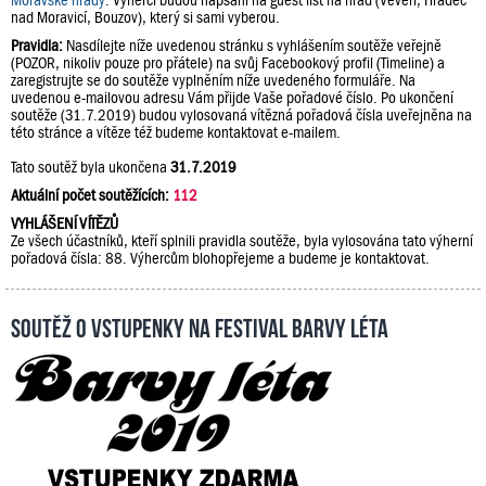
Moravské hrady
. Výherci budou napsáni na guest list na hrad (Veveří, Hradec
nad Moravicí, Bouzov), který si sami vyberou.
Pravidla:
Nasdílejte níže uvedenou stránku s vyhlášením soutěže veřejně
(POZOR, nikoliv pouze pro přátele) na svůj Facebookový profil (Timeline) a
zaregistrujte se do soutěže vyplněním níže uvedeného formuláře. Na
uvedenou e-mailovou adresu Vám přijde Vaše pořadové číslo. Po ukončení
soutěže (31.7.2019) budou vylosovaná vítězná pořadová čísla uveřejněna na
této stránce a vítěze též budeme kontaktovat e-mailem.
Tato soutěž byla ukončena
31.7.2019
Aktuální počet soutěžících:
112
VYHLÁŠENÍ VÍTĚZŮ
Ze všech účastníků, kteří splnili pravidla soutěže, byla vylosována tato výherní
pořadová čísla: 88. Výhercům blohopřejeme a budeme je kontaktovat.
Soutěž o vstupenky na festival Barvy léta