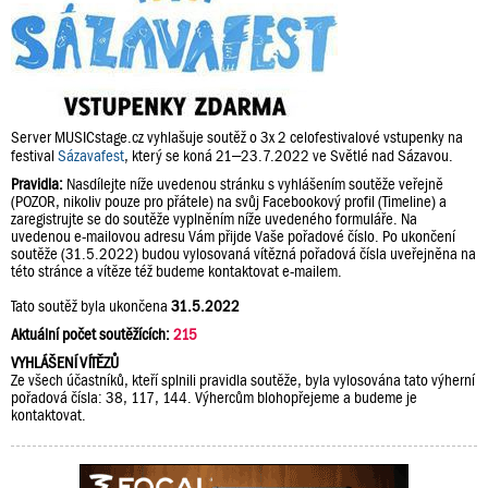
Server MUSICstage.cz vyhlašuje soutěž o 3x 2 celofestivalové vstupenky na
festival
Sázavafest
, který se koná 21–23.7.2022 ve Světlé nad Sázavou.
Pravidla:
Nasdílejte níže uvedenou stránku s vyhlášením soutěže veřejně
(POZOR, nikoliv pouze pro přátele) na svůj Facebookový profil (Timeline) a
zaregistrujte se do soutěže vyplněním níže uvedeného formuláře. Na
uvedenou e-mailovou adresu Vám přijde Vaše pořadové číslo. Po ukončení
soutěže (31.5.2022) budou vylosovaná vítězná pořadová čísla uveřejněna na
této stránce a vítěze též budeme kontaktovat e-mailem.
Tato soutěž byla ukončena
31.5.2022
Aktuální počet soutěžících:
215
VYHLÁŠENÍ VÍTĚZŮ
Ze všech účastníků, kteří splnili pravidla soutěže, byla vylosována tato výherní
pořadová čísla: 38, 117, 144. Výhercům blohopřejeme a budeme je
kontaktovat.