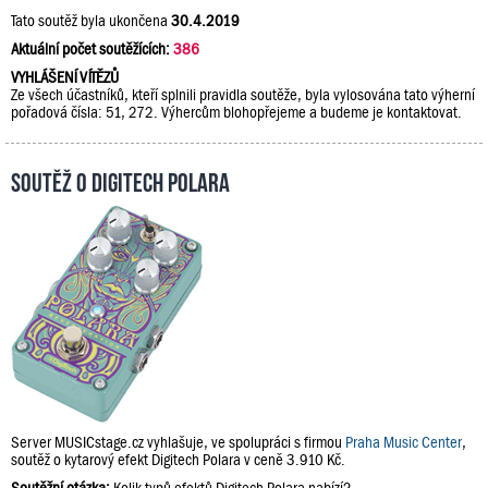
Tato soutěž byla ukončena
30.4.2019
Aktuální počet soutěžících:
386
VYHLÁŠENÍ VÍTĚZŮ
Ze všech účastníků, kteří splnili pravidla soutěže, byla vylosována tato výherní
pořadová čísla: 51, 272. Výhercům blohopřejeme a budeme je kontaktovat.
Soutěž o Digitech Polara
Server MUSICstage.cz vyhlašuje, ve spolupráci s firmou
Praha Music Center
,
soutěž o kytarový efekt Digitech Polara v ceně 3.910 Kč.