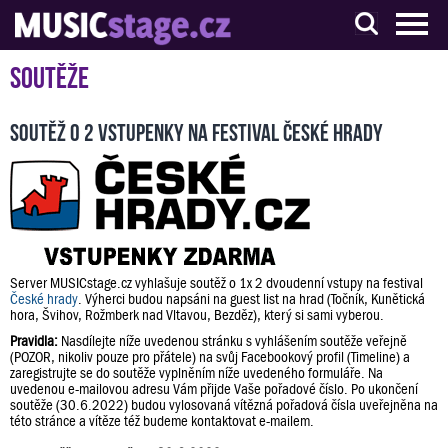
S muzikanty pro muzikanty
Soutěže
Soutěž o 2 vstupenky na festival České hrady
Server MUSICstage.cz vyhlašuje soutěž o 1x 2 dvoudenní vstupy na festival
České hrady
. Výherci budou napsáni na guest list na hrad (Točník, Kunětická
hora, Švihov, Rožmberk nad Vltavou, Bezděz), který si sami vyberou.
Pravidla:
Nasdílejte níže uvedenou stránku s vyhlášením soutěže veřejně
(POZOR, nikoliv pouze pro přátele) na svůj Facebookový profil (Timeline) a
zaregistrujte se do soutěže vyplněním níže uvedeného formuláře. Na
uvedenou e-mailovou adresu Vám přijde Vaše pořadové číslo. Po ukončení
soutěže (30.6.2022) budou vylosovaná vítězná pořadová čísla uveřejněna na
této stránce a vítěze též budeme kontaktovat e-mailem.