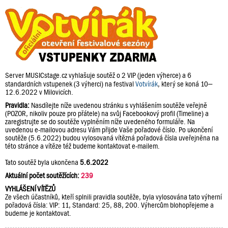
Server MUSICstage.cz vyhlašuje soutěž o 2 VIP (jeden výherce) a 6
standardních vstupenek (3 výherci) na festival
Votvírák
, který se koná 10–
12.6.2022 v Milovicích.
Pravidla:
Nasdílejte níže uvedenou stránku s vyhlášením soutěže veřejně
(POZOR, nikoliv pouze pro přátele) na svůj Facebookový profil (Timeline) a
zaregistrujte se do soutěže vyplněním níže uvedeného formuláře. Na
uvedenou e-mailovou adresu Vám přijde Vaše pořadové číslo. Po ukončení
soutěže (5.6.2022) budou vylosovaná vítězná pořadová čísla uveřejněna na
této stránce a vítěze též budeme kontaktovat e-mailem.
Tato soutěž byla ukončena
5.6.2022
Aktuální počet soutěžících:
239
VYHLÁŠENÍ VÍTĚZŮ
Ze všech účastníků, kteří splnili pravidla soutěže, byla vylosována tato výherní
pořadová čísla: VIP: 11, Standard: 25, 88, 200. Výhercům blohopřejeme a
budeme je kontaktovat.