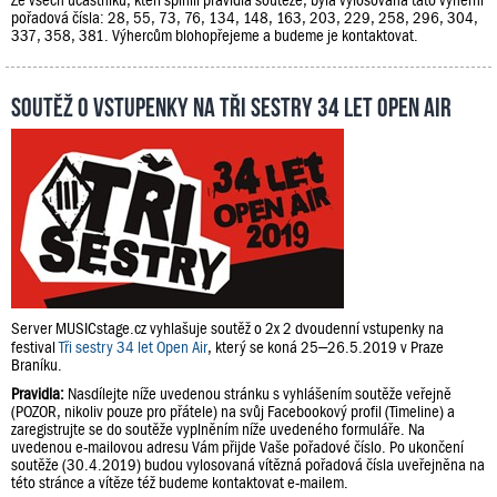
pořadová čísla: 28, 55, 73, 76, 134, 148, 163, 203, 229, 258, 296, 304,
337, 358, 381. Výhercům blohopřejeme a budeme je kontaktovat.
Soutěž o vstupenky na Tři sestry 34 let Open Air
Server MUSICstage.cz vyhlašuje soutěž o 2x 2 dvoudenní vstupenky na
festival
Tři sestry 34 let Open Air
, který se koná 25–26.5.2019 v Praze
Braníku.
Pravidla:
Nasdílejte níže uvedenou stránku s vyhlášením soutěže veřejně
(POZOR, nikoliv pouze pro přátele) na svůj Facebookový profil (Timeline) a
zaregistrujte se do soutěže vyplněním níže uvedeného formuláře. Na
uvedenou e-mailovou adresu Vám přijde Vaše pořadové číslo. Po ukončení
soutěže (30.4.2019) budou vylosovaná vítězná pořadová čísla uveřejněna na
této stránce a vítěze též budeme kontaktovat e-mailem.