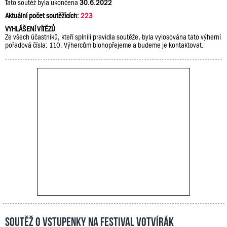
Tato soutěž byla ukončena
30.6.2022
Aktuální počet soutěžících:
223
VYHLÁŠENÍ VÍTĚZŮ
Ze všech účastníků, kteří splnili pravidla soutěže, byla vylosována tato výherní
pořadová čísla: 110. Výhercům blohopřejeme a budeme je kontaktovat.
Soutěž o vstupenky na festival Votvírák