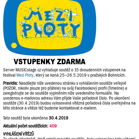
Server MUSICstage.cz vyhlašuje soutěž o 15 dvoudenních vstupenek na
festival
Mezi Ploty
, který se koná 25–26.5.2019 v pražských Bohnicích.
Pravidla:
Nasdílejte níže uvedenou stránku s vyhlášením soutěže veřejně
(POZOR, nikoliv pouze pro přátele) na svůj Facebookový profil (Timeline) a
zaregistrujte se do soutěže vyplněním níže uvedeného formuláře. Na
uvedenou e-mailovou adresu Vám přijde Vaše pořadové číslo. Po ukončení
soutěže (30.4.2019) budou vylosovaná vítězná pořadová čísla uveřejněna na
této stránce a vítěze též budeme kontaktovat e-mailem.
Tato soutěž byla ukončena
30.4.2019
Aktuální počet soutěžících:
409
VYHLÁŠENÍ VÍTĚZŮ
Ze všech účastníků, kteří splnili pravidla soutěže, byla vylosována tato výherní