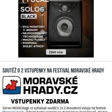
Soutěž o 2 vstupenky na festival Moravské hrady
Server MUSICstage.cz vyhlašuje soutěž o 1x 2 dvoudenní vstupy na festival