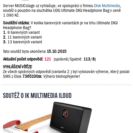
Server MUSICstage.cz vyhlašuje, ve spolupráci s firmou
Disk Multimedia
,
soutěž o pouzdro na sluchátka UDG Ultimate DIGI Headphone Bag v ceně
1.090 Kč.
Soutěžní otázka:
V kolika barevných variantách je na trhu Ultimate DIGI
Headphone Bag?
1.
9 barevných variant
2.
11 barevných variant
3.
13 barevných variant
Tato soutěž byla ukončena
15.10.2015
Aktuální počet odpovědí:
121
(správně/špatně:
113
/
8
)
VYHLÁŠENÍ VÍTĚZE
Ze všech správných odpovědí (varianta 2.) byl vylosován výherce, který poslal
SMS z čísla
7365100xx
. Výherci blohopřejeme!
Soutěž o IK Multimedia iLoud