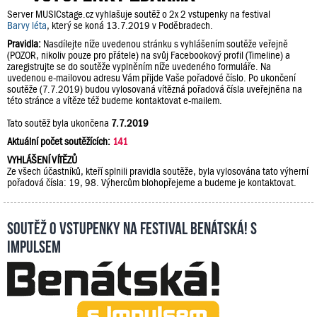
Server MUSICstage.cz vyhlašuje soutěž o 2x 2 vstupenky na festival
Barvy léta
, který se koná 13.7.2019 v Poděbradech.
Pravidla:
Nasdílejte níže uvedenou stránku s vyhlášením soutěže veřejně
(POZOR, nikoliv pouze pro přátele) na svůj Facebookový profil (Timeline) a
zaregistrujte se do soutěže vyplněním níže uvedeného formuláře. Na
uvedenou e-mailovou adresu Vám přijde Vaše pořadové číslo. Po ukončení
soutěže (7.7.2019) budou vylosovaná vítězná pořadová čísla uveřejněna na
této stránce a vítěze též budeme kontaktovat e-mailem.
Tato soutěž byla ukončena
7.7.2019
Aktuální počet soutěžících:
141
VYHLÁŠENÍ VÍTĚZŮ
Ze všech účastníků, kteří splnili pravidla soutěže, byla vylosována tato výherní
pořadová čísla: 19, 98. Výhercům blohopřejeme a budeme je kontaktovat.
Soutěž o vstupenky na festival Benátská! s
Impulsem