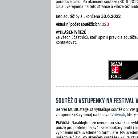
pořadové číslo. Po ukončení soutěže (30.6.202
čísla uveřejněna na této stránce a vítěze též b
Tato soutěž byla ukončena
30.6.2022
Aktuální počet soutěžících:
223
VYHLÁŠENÍ VÍTĚZŮ
Ze všech účastníků, kteří splnili pravidla soutě
kontaktovat.
Soutěž o vstupenky na festival 
Server MUSICstage.cz vyhlašuje soutěž o 2 VIP (
vstupenek (3 výherci) na festival
Votvírák
, který
Pravidla:
Nasdílejte níže uvedenou stránku s vyh
pouze pro přátele) na svůj Facebookový profil (Ti
vyplněním níže uvedeného formuláře. Na uveden
pořadové číslo. Po ukončení soutěže (5.6.2022