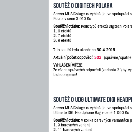
Soutěž o Digitech Polara
Server MUSICstage.cz vyhlašuje, ve spolupráci 
Polara v ceně 3.910 Kč.
Soutěžní otázka:
Kolik typů efektů Digitech Polar
1.
6 efektů
2.
7 efektů
3.
8 efektů
Tato soutěž byla ukončena
30.4.2016
Aktuální počet odpovědí:
303
(správně/špatně
VYHLÁŠENÍ VÍTĚZE
Ze všech správných odpovědí (varianta 2.) byl vy
blohopřejeme!
Soutěž o UDG Ultimate DIGI Head
Server MUSICstage.cz vyhlašuje, ve spolupráci 
Ultimate DIGI Headphone Bag v ceně 1.090 Kč.
Soutěžní otázka:
V kolika barevných variantách 
1.
9 barevných variant
2.
11 barevných variant