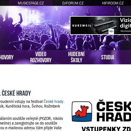
MUSICSTAGE.CZ
DJFORUM.CZ
HIFIROOM.CZ
VIDEO
HUDEBNÍ
HOVORY
STUDIA
ROZHOVORY
ŠKOLY
l České hrady
voudenní vstupy na festival
České hrady
.
ník, Kunětická hora, Švihov, Rožmberk
lášením soutěže veřejně (POZOR, nikoliv
meline) a zaregistrujte se do soutěže
ou e-mailovou adresu Vám přijde Vaše