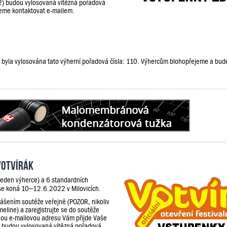
2) budou vylosovaná vítězná pořadová
udeme kontaktovat e-mailem.
že, byla vylosována tato výherní pořadová čísla: 110. Výhercům blohopřejeme a bu
Votvírák
jeden výherce) a 6 standardních
 se koná 10–12.6.2022 v Milovicích.
lášením soutěže veřejně (POZOR, nikoliv
meline) a zaregistrujte se do soutěže
ou e-mailovou adresu Vám přijde Vaše
) budou vylosovaná vítězná pořadová