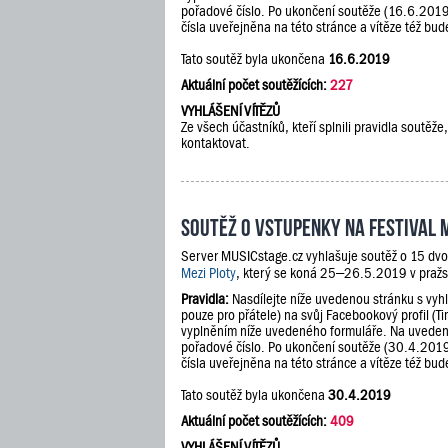
pořadové číslo. Po ukončení soutěže (16.6.201
čísla uveřejněna na této stránce a vítěze též b
Tato soutěž byla ukončena
16.6.2019
Aktuální počet soutěžících:
227
VYHLÁŠENÍ VÍTĚZŮ
Ze všech účastníků, kteří splnili pravidla sout
kontaktovat.
Soutěž o vstupenky na festival 
Server MUSICstage.cz vyhlašuje soutěž o 15 dvo
Mezi Ploty
, který se koná 25–26.5.2019 v pražs
Pravidla:
Nasdílejte níže uvedenou stránku s vyh
pouze pro přátele) na svůj Facebookový profil (Ti
vyplněním níže uvedeného formuláře. Na uveden
pořadové číslo. Po ukončení soutěže (30.4.201
čísla uveřejněna na této stránce a vítěze též b
Tato soutěž byla ukončena
30.4.2019
Aktuální počet soutěžících:
409
VYHLÁŠENÍ VÍTĚZŮ