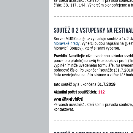
Ze všech účastníků, kteří splnili pravidla soutěž
čísla: 38, 117, 144. Výhercům blohopřejeme a 
Soutěž o 2 vstupenky na festiv
Server MUSICstage.cz vyhlašuje soutěž o 1x 2 dv
Moravské hrady
. Výherci budou napsáni na guest
Moravicí, Bouzov), který si sami vyberou.
Pravidla:
Nasdílejte níže uvedenou stránku s vyh
pouze pro přátele) na svůj Facebookový profil (Ti
vyplněním níže uvedeného formuláře. Na uveden
pořadové číslo. Po ukončení soutěže (31.7.201
čísla uveřejněna na této stránce a vítěze též b
Tato soutěž byla ukončena
31.7.2019
Aktuální počet soutěžících:
112
VYHLÁŠENÍ VÍTĚZŮ
Ze všech účastníků, kteří splnili pravidla soutě
kontaktovat.