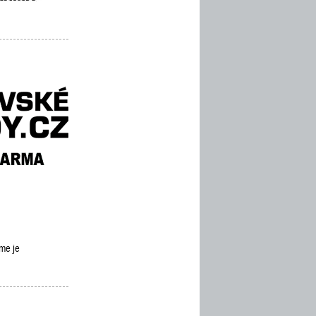
eme je