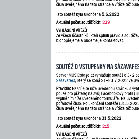
čísla uveřejněna na této stránce a vítěze též b
Tato soutěž byla ukončena
5.6.2022
Aktuální počet soutěžících:
239
VYHLÁŠENÍ VÍTĚZŮ
Ze všech účastníků, kteří splnili pravidla soutě
blohopřejeme a budeme je kontaktovat.
Soutěž o vstupenky na Sázavafe
Server MUSICstage.cz vyhlašuje soutěž o 3x 2 ce
Sázavafest
, který se koná 21–23.7.2022 ve Sv
Pravidla:
Nasdílejte níže uvedenou stránku s vyh
pouze pro přátele) na svůj Facebookový profil (Ti
vyplněním níže uvedeného formuláře. Na uveden
pořadové číslo. Po ukončení soutěže (31.5.202
čísla uveřejněna na této stránce a vítěze též b
Tato soutěž byla ukončena
31.5.2022
Aktuální počet soutěžících:
215
VYHLÁŠENÍ VÍTĚZŮ