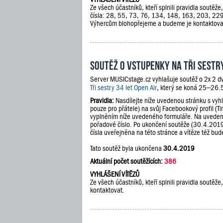
Ze všech účastníků, kteří splnili pravidla soutěž
čísla: 28, 55, 73, 76, 134, 148, 163, 203, 2
Výhercům blohopřejeme a budeme je kontaktova
Soutěž o vstupenky na Tři sestry
Server MUSICstage.cz vyhlašuje soutěž o 2x 2 d
Tři sestry 34 let Open Air
, který se koná 25–26.
Pravidla:
Nasdílejte níže uvedenou stránku s vyh
pouze pro přátele) na svůj Facebookový profil (Ti
vyplněním níže uvedeného formuláře. Na uveden
pořadové číslo. Po ukončení soutěže (30.4.201
čísla uveřejněna na této stránce a vítěze též b
Tato soutěž byla ukončena
30.4.2019
Aktuální počet soutěžících:
386
VYHLÁŠENÍ VÍTĚZŮ
Ze všech účastníků, kteří splnili pravidla soutě
kontaktovat.