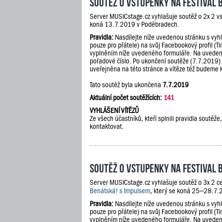
Soutěž o vstupenky na festival 
Server MUSICstage.cz vyhlašuje soutěž o 2x 2 v
koná 13.7.2019 v Poděbradech.
Pravidla:
Nasdílejte níže uvedenou stránku s vyh
pouze pro přátele) na svůj Facebookový profil (Ti
vyplněním níže uvedeného formuláře. Na uveden
pořadové číslo. Po ukončení soutěže (7.7.2019)
uveřejněna na této stránce a vítěze též budeme 
Tato soutěž byla ukončena
7.7.2019
Aktuální počet soutěžících:
141
VYHLÁŠENÍ VÍTĚZŮ
Ze všech účastníků, kteří splnili pravidla soutě
kontaktovat.
Soutěž o vstupenky na festival 
Server MUSICstage.cz vyhlašuje soutěž o 3x 2 ce
Benátská! s Impulsem
, který se koná 25–28.7.2
Pravidla:
Nasdílejte níže uvedenou stránku s vyh
pouze pro přátele) na svůj Facebookový profil (Ti
vyplněním níže uvedeného formuláře. Na uveden