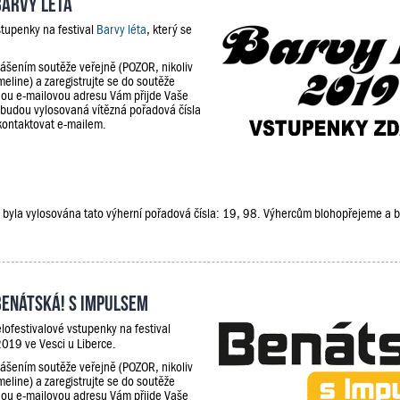
Barvy léta
stupenky na festival
Barvy léta
, který se
lášením soutěže veřejně (POZOR, nikoliv
meline) a zaregistrujte se do soutěže
ou e-mailovou adresu Vám přijde Vaše
 budou vylosovaná vítězná pořadová čísla
kontaktovat e-mailem.
že, byla vylosována tato výherní pořadová čísla: 19, 98. Výhercům blohopřejeme a
Benátská! s Impulsem
lofestivalové vstupenky na festival
019 ve Vesci u Liberce.
lášením soutěže veřejně (POZOR, nikoliv
meline) a zaregistrujte se do soutěže
ou e-mailovou adresu Vám přijde Vaše