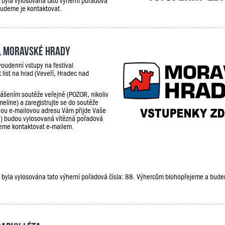
e, byla vylosována tato výherní pořadová
budeme je kontaktovat.
al Moravské hrady
oudenní vstupy na festival
 list na hrad (Veveří, Hradec nad
lášením soutěže veřejně (POZOR, nikoliv
meline) a zaregistrujte se do soutěže
ou e-mailovou adresu Vám přijde Vaše
9) budou vylosovaná vítězná pořadová
udeme kontaktovat e-mailem.
že, byla vylosována tato výherní pořadová čísla: 88. Výhercům blohopřejeme a bud