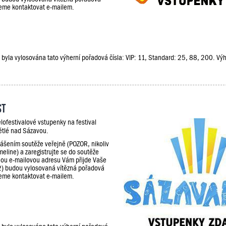
udeme kontaktovat e-mailem.
že, byla vylosována tato výherní pořadová čísla: VIP: 11, Standard: 25, 88, 200. V
st
lofestivalové vstupenky na festival
ětlé nad Sázavou.
lášením soutěže veřejně (POZOR, nikoliv
meline) a zaregistrujte se do soutěže
ou e-mailovou adresu Vám přijde Vaše
2) budou vylosovaná vítězná pořadová
udeme kontaktovat e-mailem.