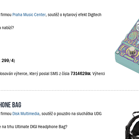
s firmou
Praha Music Center
, soutěž o kytarový efekt Digitech
a nabízí?
:
299
/
4
)
losován výherce, který poslal SMS z čísla
7314629xx
. Výherci
phone Bag
s firmou
Disk Multimedia
, soutěž o pouzdro na sluchátka UDG
je na trhu Ultimate DIGI Headphone Bag?