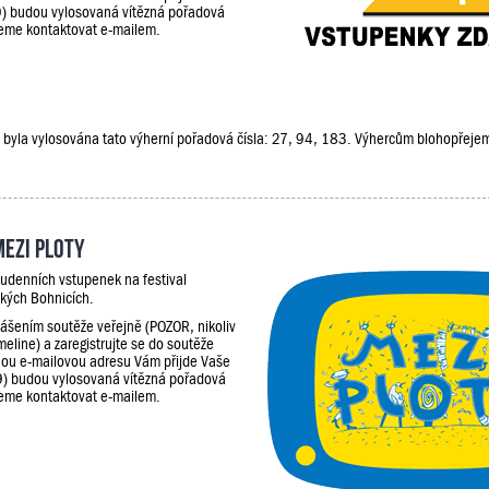
9) budou vylosovaná vítězná pořadová
udeme kontaktovat e-mailem.
ěže, byla vylosována tato výherní pořadová čísla: 27, 94, 183. Výhercům blohopřej
Mezi Ploty
udenních vstupenek na festival
kých Bohnicích.
lášením soutěže veřejně (POZOR, nikoliv
meline) a zaregistrujte se do soutěže
ou e-mailovou adresu Vám přijde Vaše
9) budou vylosovaná vítězná pořadová
udeme kontaktovat e-mailem.