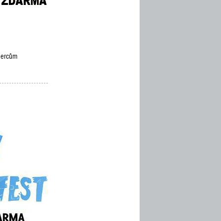
ýhercům