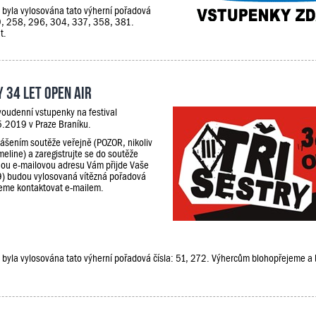
e, byla vylosována tato výherní pořadová
29, 258, 296, 304, 337, 358, 381.
t.
 34 let Open Air
voudenní vstupenky na festival
5.2019 v Praze Braníku.
lášením soutěže veřejně (POZOR, nikoliv
meline) a zaregistrujte se do soutěže
ou e-mailovou adresu Vám přijde Vaše
9) budou vylosovaná vítězná pořadová
udeme kontaktovat e-mailem.
že, byla vylosována tato výherní pořadová čísla: 51, 272. Výhercům blohopřejeme 