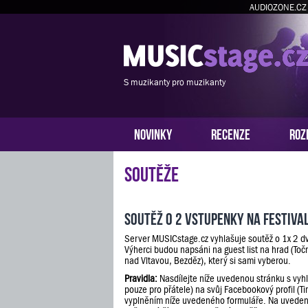
AUDIOZONE.CZ
S muzikanty pro muzikanty
NOVINKY
RECENZE
ROZ
Soutěže
Soutěž o 2 vstupenky na festiva
Server MUSICstage.cz vyhlašuje soutěž o 1x 2 d
Výherci budou napsáni na guest list na hrad (Toč
nad Vltavou, Bezděz), který si sami vyberou.
Pravidla:
Nasdílejte níže uvedenou stránku s vyh
pouze pro přátele) na svůj Facebookový profil (Ti
vyplněním níže uvedeného formuláře. Na uveden