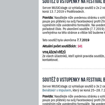
Soutěž o vstupenky na festival 
Server MUSICstage.cz vyhlašuje soutěž o 2x 2 v
koná 13.7.2019 v Poděbradech.
Pravidla:
Nasdílejte níže uvedenou stránku s vyh
pouze pro přátele) na svůj Facebookový profil (Ti
vyplněním níže uvedeného formuláře. Na uveden
pořadové číslo. Po ukončení soutěže (7.7.2019)
uveřejněna na této stránce a vítěze též budeme 
Tato soutěž byla ukončena
7.7.2019
Aktuální počet soutěžících:
141
VYHLÁŠENÍ VÍTĚZŮ
Ze všech účastníků, kteří splnili pravidla soutě
kontaktovat.
Soutěž o vstupenky na festival 
Server MUSICstage.cz vyhlašuje soutěž o 3x 2 ce
Benátská! s Impulsem
, který se koná 25–28.7.2
Pravidla:
Nasdílejte níže uvedenou stránku s vyh
pouze pro přátele) na svůj Facebookový profil (Ti
vyplněním níže uvedeného formuláře. Na uveden