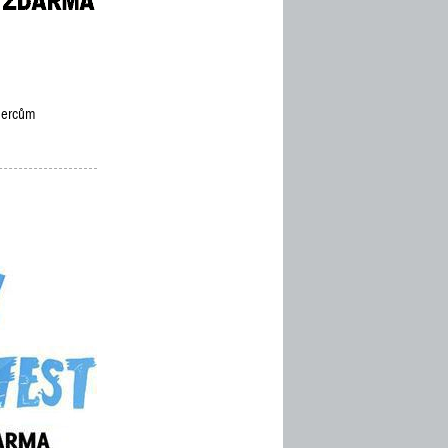
ýhercům