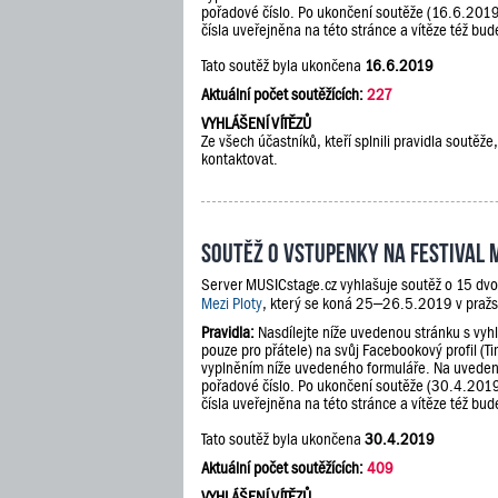
pořadové číslo. Po ukončení soutěže (16.6.201
čísla uveřejněna na této stránce a vítěze též b
Tato soutěž byla ukončena
16.6.2019
Aktuální počet soutěžících:
227
VYHLÁŠENÍ VÍTĚZŮ
Ze všech účastníků, kteří splnili pravidla sout
kontaktovat.
Soutěž o vstupenky na festival 
Server MUSICstage.cz vyhlašuje soutěž o 15 dvo
Mezi Ploty
, který se koná 25–26.5.2019 v pražs
Pravidla:
Nasdílejte níže uvedenou stránku s vyh
pouze pro přátele) na svůj Facebookový profil (Ti
vyplněním níže uvedeného formuláře. Na uveden
pořadové číslo. Po ukončení soutěže (30.4.201
čísla uveřejněna na této stránce a vítěze též b
Tato soutěž byla ukončena
30.4.2019
Aktuální počet soutěžících:
409
VYHLÁŠENÍ VÍTĚZŮ