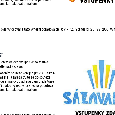
udeme kontaktovat e-mailem.
že, byla vylosována tato výherní pořadová čísla: VIP: 11, Standard: 25, 88, 200. V
st
lofestivalové vstupenky na festival
ětlé nad Sázavou.
lášením soutěže veřejně (POZOR, nikoliv
meline) a zaregistrujte se do soutěže
ou e-mailovou adresu Vám přijde Vaše
2) budou vylosovaná vítězná pořadová
udeme kontaktovat e-mailem.