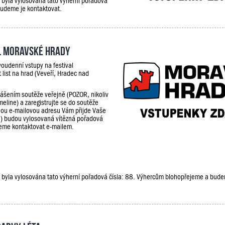
e, byla vylosována tato výherní pořadová
budeme je kontaktovat.
al Moravské hrady
oudenní vstupy na festival
 list na hrad (Veveří, Hradec nad
lášením soutěže veřejně (POZOR, nikoliv
meline) a zaregistrujte se do soutěže
ou e-mailovou adresu Vám přijde Vaše
9) budou vylosovaná vítězná pořadová
udeme kontaktovat e-mailem.
že, byla vylosována tato výherní pořadová čísla: 88. Výhercům blohopřejeme a bud