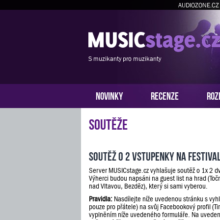
AUDIOZONE.CZ
S muzikanty pro muzikanty
NOVINKY
RECENZE
ROZ
Soutěže
Soutěž o 2 vstupenky na festiva
Server MUSICstage.cz vyhlašuje soutěž o 1x 2 d
Výherci budou napsáni na guest list na hrad (Toč
nad Vltavou, Bezděz), který si sami vyberou.
Pravidla:
Nasdílejte níže uvedenou stránku s vyh
pouze pro přátele) na svůj Facebookový profil (Ti
vyplněním níže uvedeného formuláře. Na uveden