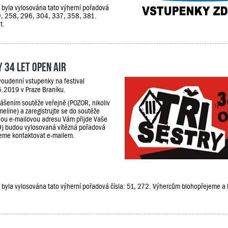
e, byla vylosována tato výherní pořadová
29, 258, 296, 304, 337, 358, 381.
t.
 34 let Open Air
voudenní vstupenky na festival
5.2019 v Praze Braníku.
lášením soutěže veřejně (POZOR, nikoliv
meline) a zaregistrujte se do soutěže
ou e-mailovou adresu Vám přijde Vaše
9) budou vylosovaná vítězná pořadová
udeme kontaktovat e-mailem.
že, byla vylosována tato výherní pořadová čísla: 51, 272. Výhercům blohopřejeme 