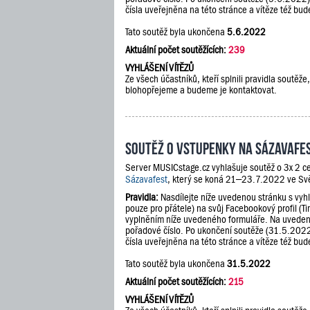
čísla uveřejněna na této stránce a vítěze též b
Tato soutěž byla ukončena
5.6.2022
Aktuální počet soutěžících:
239
VYHLÁŠENÍ VÍTĚZŮ
Ze všech účastníků, kteří splnili pravidla soutě
blohopřejeme a budeme je kontaktovat.
Soutěž o vstupenky na Sázavafe
Server MUSICstage.cz vyhlašuje soutěž o 3x 2 ce
Sázavafest
, který se koná 21–23.7.2022 ve Sv
Pravidla:
Nasdílejte níže uvedenou stránku s vyh
pouze pro přátele) na svůj Facebookový profil (Ti
vyplněním níže uvedeného formuláře. Na uveden
pořadové číslo. Po ukončení soutěže (31.5.202
čísla uveřejněna na této stránce a vítěze též b
Tato soutěž byla ukončena
31.5.2022
Aktuální počet soutěžících:
215
VYHLÁŠENÍ VÍTĚZŮ