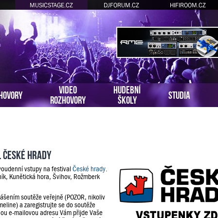
MUSICSTAGE.CZ
DJFORUM.CZ
HIFIROOM.CZ
VIDEO
HUDEBNÍ
HOVORY
STUDIA
ROZHOVORY
ŠKOLY
l České hrady
voudenní vstupy na festival
České hrady
.
ník, Kunětická hora, Švihov, Rožmberk
lášením soutěže veřejně (POZOR, nikoliv
meline) a zaregistrujte se do soutěže
ou e-mailovou adresu Vám přijde Vaše