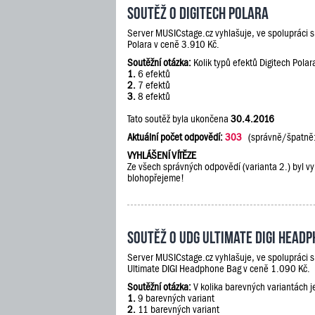
Soutěž o Digitech Polara
Server MUSICstage.cz vyhlašuje, ve spolupráci 
Polara v ceně 3.910 Kč.
Soutěžní otázka:
Kolik typů efektů Digitech Polar
1.
6 efektů
2.
7 efektů
3.
8 efektů
Tato soutěž byla ukončena
30.4.2016
Aktuální počet odpovědí:
303
(správně/špatně
VYHLÁŠENÍ VÍTĚZE
Ze všech správných odpovědí (varianta 2.) byl vy
blohopřejeme!
Soutěž o UDG Ultimate DIGI Head
Server MUSICstage.cz vyhlašuje, ve spolupráci 
Ultimate DIGI Headphone Bag v ceně 1.090 Kč.
Soutěžní otázka:
V kolika barevných variantách 
1.
9 barevných variant
2.
11 barevných variant