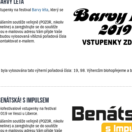
Barvy léta
stupenky na festival
Barvy léta
, který se
lášením soutěže veřejně (POZOR, nikoliv
meline) a zaregistrujte se do soutěže
ou e-mailovou adresu Vám přijde Vaše
 budou vylosovaná vítězná pořadová čísla
kontaktovat e-mailem.
že, byla vylosována tato výherní pořadová čísla: 19, 98. Výhercům blohopřejeme a
Benátská! s Impulsem
lofestivalové vstupenky na festival
019 ve Vesci u Liberce.
lášením soutěže veřejně (POZOR, nikoliv
meline) a zaregistrujte se do soutěže
ou e-mailovou adresu Vám přijde Vaše