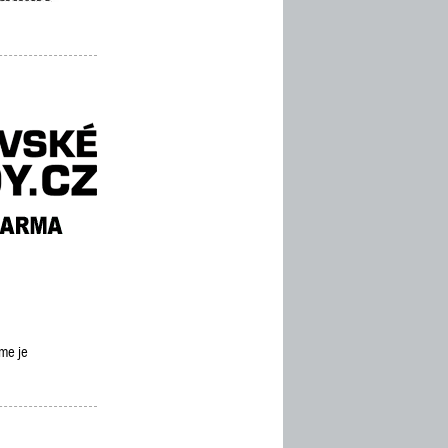
eme je