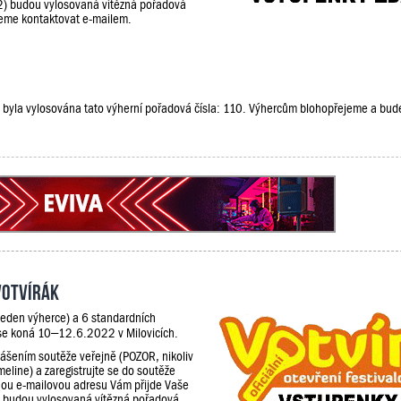
2) budou vylosovaná vítězná pořadová
udeme kontaktovat e-mailem.
že, byla vylosována tato výherní pořadová čísla: 110. Výhercům blohopřejeme a bu
Votvírák
jeden výherce) a 6 standardních
 se koná 10–12.6.2022 v Milovicích.
lášením soutěže veřejně (POZOR, nikoliv
meline) a zaregistrujte se do soutěže
ou e-mailovou adresu Vám přijde Vaše
) budou vylosovaná vítězná pořadová