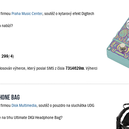
s firmou
Praha Music Center
, soutěž o kytarový efekt Digitech
a nabízí?
:
299
/
4
)
losován výherce, který poslal SMS z čísla
7314629xx
. Výherci
phone Bag
s firmou
Disk Multimedia
, soutěž o pouzdro na sluchátka UDG
je na trhu Ultimate DIGI Headphone Bag?