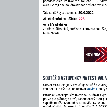
pořadové číslo. Po ukončení soutěže (30.6.202
čísla uveřejněna na této stránce a vítěze též b
Tato soutěž byla ukončena
30.6.2022
Aktuální počet soutěžících:
223
VYHLÁŠENÍ VÍTĚZŮ
Ze všech účastníků, kteří splnili pravidla soutě
kontaktovat.
Soutěž o vstupenky na festival 
Server MUSICstage.cz vyhlašuje soutěž o 2 VIP (
vstupenek (3 výherci) na festival
Votvírák
, který
Pravidla:
Nasdílejte níže uvedenou stránku s vyh
pouze pro přátele) na svůj Facebookový profil (Ti
vyplněním níže uvedeného formuláře. Na uveden
pořadové číslo. Po ukončení soutěže (5.6.2022