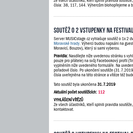
Ze všech účastníků, kteří splnili pravidla soutěž
čísla: 38, 117, 144. Výhercům blohopřejeme a 
Soutěž o 2 vstupenky na festiv
Server MUSICstage.cz vyhlašuje soutěž o 1x 2 dv
Moravské hrady
. Výherci budou napsáni na guest
Moravicí, Bouzov), který si sami vyberou.
Pravidla:
Nasdílejte níže uvedenou stránku s vyh
pouze pro přátele) na svůj Facebookový profil (Ti
vyplněním níže uvedeného formuláře. Na uveden
pořadové číslo. Po ukončení soutěže (31.7.201
čísla uveřejněna na této stránce a vítěze též b
Tato soutěž byla ukončena
31.7.2019
Aktuální počet soutěžících:
112
VYHLÁŠENÍ VÍTĚZŮ
Ze všech účastníků, kteří splnili pravidla soutě
kontaktovat.