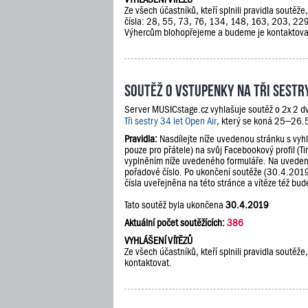
Ze všech účastníků, kteří splnili pravidla soutěž
čísla: 28, 55, 73, 76, 134, 148, 163, 203, 2
Výhercům blohopřejeme a budeme je kontaktova
Soutěž o vstupenky na Tři sestry
Server MUSICstage.cz vyhlašuje soutěž o 2x 2 d
Tři sestry 34 let Open Air
, který se koná 25–26.
Pravidla:
Nasdílejte níže uvedenou stránku s vyh
pouze pro přátele) na svůj Facebookový profil (Ti
vyplněním níže uvedeného formuláře. Na uveden
pořadové číslo. Po ukončení soutěže (30.4.201
čísla uveřejněna na této stránce a vítěze též b
Tato soutěž byla ukončena
30.4.2019
Aktuální počet soutěžících:
386
VYHLÁŠENÍ VÍTĚZŮ
Ze všech účastníků, kteří splnili pravidla soutě
kontaktovat.