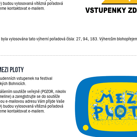
9) budou vylosovaná vítězná pořadová
udeme kontaktovat e-mailem.
ěže, byla vylosována tato výherní pořadová čísla: 27, 94, 183. Výhercům blohopřej
Mezi Ploty
udenních vstupenek na festival
kých Bohnicích.
lášením soutěže veřejně (POZOR, nikoliv
meline) a zaregistrujte se do soutěže
ou e-mailovou adresu Vám přijde Vaše
9) budou vylosovaná vítězná pořadová
udeme kontaktovat e-mailem.