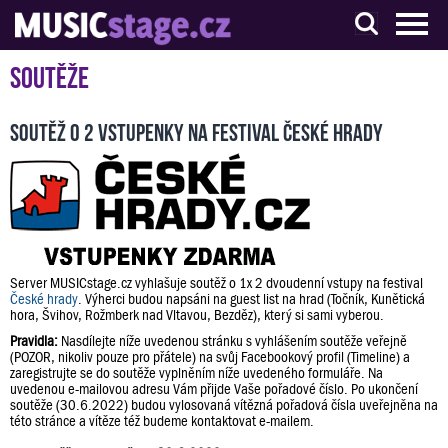
S muzikanty pro muzikanty
Soutěže
Soutěž o 2 vstupenky na festival České hrady
Server MUSICstage.cz vyhlašuje soutěž o 1x 2 dvoudenní vstupy na festival
České hrady
. Výherci budou napsáni na guest list na hrad (Točník, Kunětická
hora, Švihov, Rožmberk nad Vltavou, Bezděz), který si sami vyberou.
Pravidla:
Nasdílejte níže uvedenou stránku s vyhlášením soutěže veřejně
(POZOR, nikoliv pouze pro přátele) na svůj Facebookový profil (Timeline) a
zaregistrujte se do soutěže vyplněním níže uvedeného formuláře. Na
uvedenou e-mailovou adresu Vám přijde Vaše pořadové číslo. Po ukončení
soutěže (30.6.2022) budou vylosovaná vítězná pořadová čísla uveřejněna na
této stránce a vítěze též budeme kontaktovat e-mailem.