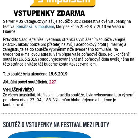
Server MUSICstage.cz vyhlašuje soutěž o 3x 2 celofestivalové vstupenky na
festival
Benátská! s Impulsem
, který se koná 25–28.7.2019 ve Vesci u
Liberce.
Pravidla:
Nasdílejte níže uvedenou stránku s vyhlášením soutěže veřejně
(POZOR, nikoliv pouze pro přátele) na svůj Facebookový profil (Timeline) a
zaregistrujte se do soutěže vyplněním níže uvedeného formuláře. Na
uvedenou e-mailovou adresu Vám přijde Vaše pořadové číslo. Po ukončení
soutěže (16.6.2019) budou vylosovaná vítězná pořadová čísla uveřejněna na
této stránce a vítěze též budeme kontaktovat e-mailem.
Tato soutěž byla ukončena
16.6.2019
Aktuální počet soutěžících:
227
VYHLÁŠENÍ VÍTĚZŮ
Ze všech účastníků, kteří splnili pravidla soutěže, byla vylosována tato výherní
pořadová čísla: 27, 94, 183. Výhercům blohopřejeme a budeme je
kontaktovat.
Soutěž o vstupenky na festival Mezi Ploty