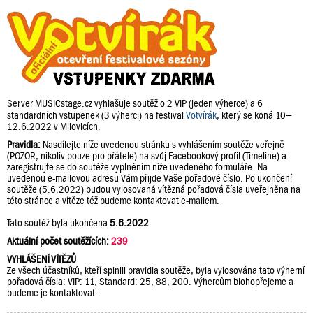
Server MUSICstage.cz vyhlašuje soutěž o 2 VIP (jeden výherce) a 6
standardních vstupenek (3 výherci) na festival
Votvírák
, který se koná 10–
12.6.2022 v Milovicích.
Pravidla:
Nasdílejte níže uvedenou stránku s vyhlášením soutěže veřejně
(POZOR, nikoliv pouze pro přátele) na svůj Facebookový profil (Timeline) a
zaregistrujte se do soutěže vyplněním níže uvedeného formuláře. Na
uvedenou e-mailovou adresu Vám přijde Vaše pořadové číslo. Po ukončení
soutěže (5.6.2022) budou vylosovaná vítězná pořadová čísla uveřejněna na
této stránce a vítěze též budeme kontaktovat e-mailem.
Tato soutěž byla ukončena
5.6.2022
Aktuální počet soutěžících:
239
VYHLÁŠENÍ VÍTĚZŮ
Ze všech účastníků, kteří splnili pravidla soutěže, byla vylosována tato výherní
pořadová čísla: VIP: 11, Standard: 25, 88, 200. Výhercům blohopřejeme a
budeme je kontaktovat.