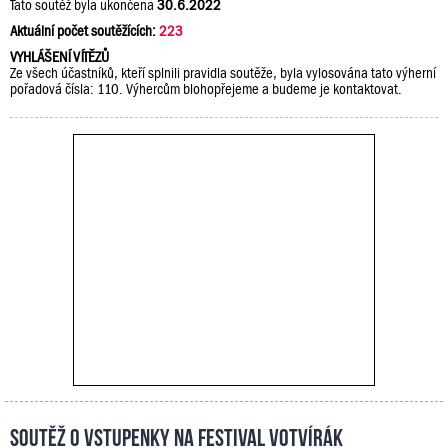
Tato soutěž byla ukončena
30.6.2022
Aktuální počet soutěžících:
223
VYHLÁŠENÍ VÍTĚZŮ
Ze všech účastníků, kteří splnili pravidla soutěže, byla vylosována tato výherní
pořadová čísla: 110. Výhercům blohopřejeme a budeme je kontaktovat.
Soutěž o vstupenky na festival Votvírák