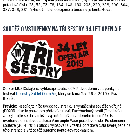
pořadová čísla: 28, 55, 73, 76, 134, 148, 163, 203, 229, 258, 296, 304,
337, 358, 381. Výhercům blohopřejeme a budeme je kontaktovat.
Soutěž o vstupenky na Tři sestry 34 let Open Air
Server MUSICstage.cz vyhlašuje soutěž o 2x 2 dvoudenní vstupenky na
festival
Tři sestry 34 let Open Air
, který se koná 25–26.5.2019 v Praze
Braníku.
Pravidla:
Nasdílejte níže uvedenou stránku s vyhlášením soutěže veřejně
(POZOR, nikoliv pouze pro přátele) na svůj Facebookový profil (Timeline) a
zaregistrujte se do soutěže vyplněním níže uvedeného formuláře. Na
uvedenou e-mailovou adresu Vám přijde Vaše pořadové číslo. Po ukončení
soutěže (30.4.2019) budou vylosovaná vítězná pořadová čísla uveřejněna na
této stránce a vítěze též budeme kontaktovat e-mailem.