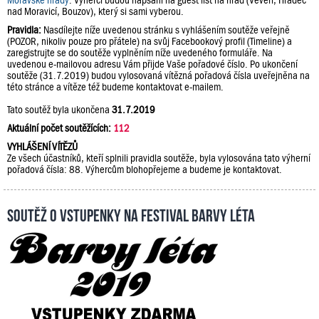
Moravské hrady
. Výherci budou napsáni na guest list na hrad (Veveří, Hradec
nad Moravicí, Bouzov), který si sami vyberou.
Pravidla:
Nasdílejte níže uvedenou stránku s vyhlášením soutěže veřejně
(POZOR, nikoliv pouze pro přátele) na svůj Facebookový profil (Timeline) a
zaregistrujte se do soutěže vyplněním níže uvedeného formuláře. Na
uvedenou e-mailovou adresu Vám přijde Vaše pořadové číslo. Po ukončení
soutěže (31.7.2019) budou vylosovaná vítězná pořadová čísla uveřejněna na
této stránce a vítěze též budeme kontaktovat e-mailem.
Tato soutěž byla ukončena
31.7.2019
Aktuální počet soutěžících:
112
VYHLÁŠENÍ VÍTĚZŮ
Ze všech účastníků, kteří splnili pravidla soutěže, byla vylosována tato výherní
pořadová čísla: 88. Výhercům blohopřejeme a budeme je kontaktovat.
Soutěž o vstupenky na festival Barvy léta