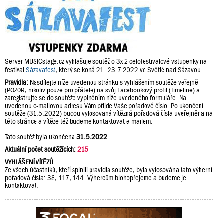
Server MUSICstage.cz vyhlašuje soutěž o 3x 2 celofestivalové vstupenky na
festival
Sázavafest
, který se koná 21–23.7.2022 ve Světlé nad Sázavou.
Pravidla:
Nasdílejte níže uvedenou stránku s vyhlášením soutěže veřejně
(POZOR, nikoliv pouze pro přátele) na svůj Facebookový profil (Timeline) a
zaregistrujte se do soutěže vyplněním níže uvedeného formuláře. Na
uvedenou e-mailovou adresu Vám přijde Vaše pořadové číslo. Po ukončení
soutěže (31.5.2022) budou vylosovaná vítězná pořadová čísla uveřejněna na
této stránce a vítěze též budeme kontaktovat e-mailem.
Tato soutěž byla ukončena
31.5.2022
Aktuální počet soutěžících:
215
VYHLÁŠENÍ VÍTĚZŮ
Ze všech účastníků, kteří splnili pravidla soutěže, byla vylosována tato výherní
pořadová čísla: 38, 117, 144. Výhercům blohopřejeme a budeme je
kontaktovat.