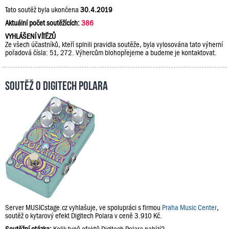
Tato soutěž byla ukončena
30.4.2019
Aktuální počet soutěžících:
386
VYHLÁŠENÍ VÍTĚZŮ
Ze všech účastníků, kteří splnili pravidla soutěže, byla vylosována tato výherní
pořadová čísla: 51, 272. Výhercům blohopřejeme a budeme je kontaktovat.
Soutěž o Digitech Polara
Server MUSICstage.cz vyhlašuje, ve spolupráci s firmou
Praha Music Center
,
soutěž o kytarový efekt Digitech Polara v ceně 3.910 Kč.