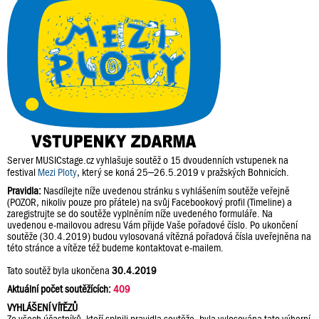
Server MUSICstage.cz vyhlašuje soutěž o 15 dvoudenních vstupenek na
festival
Mezi Ploty
, který se koná 25–26.5.2019 v pražských Bohnicích.
Pravidla:
Nasdílejte níže uvedenou stránku s vyhlášením soutěže veřejně
(POZOR, nikoliv pouze pro přátele) na svůj Facebookový profil (Timeline) a
zaregistrujte se do soutěže vyplněním níže uvedeného formuláře. Na
uvedenou e-mailovou adresu Vám přijde Vaše pořadové číslo. Po ukončení
soutěže (30.4.2019) budou vylosovaná vítězná pořadová čísla uveřejněna na
této stránce a vítěze též budeme kontaktovat e-mailem.
Tato soutěž byla ukončena
30.4.2019
Aktuální počet soutěžících:
409
VYHLÁŠENÍ VÍTĚZŮ
Ze všech účastníků, kteří splnili pravidla soutěže, byla vylosována tato výherní