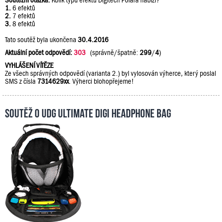
Soutěžní otázka:
Kolik typů efektů Digitech Polara nabízí?
1.
6 efektů
2.
7 efektů
3.
8 efektů
Tato soutěž byla ukončena
30.4.2016
Aktuální počet odpovědí:
303
(správně/špatně:
299
/
4
)
VYHLÁŠENÍ VÍTĚZE
Ze všech správných odpovědí (varianta 2.) byl vylosován výherce, který poslal
SMS z čísla
7314629xx
. Výherci blohopřejeme!
Soutěž o UDG Ultimate DIGI Headphone Bag