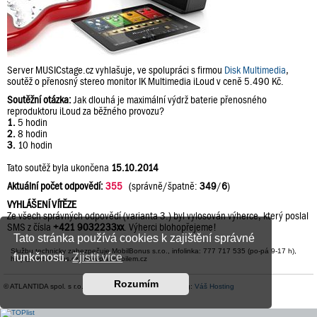
Server MUSICstage.cz vyhlašuje, ve spolupráci s firmou
Disk Multimedia
,
soutěž o přenosný stereo monitor IK Multimedia iLoud v ceně 5.490 Kč.
Soutěžní otázka:
Jak dlouhá je maximální výdrž baterie přenosného
reproduktoru iLoud za běžného provozu?
1.
5 hodin
2.
8 hodin
3.
10 hodin
Tato soutěž byla ukončena
15.10.2014
Aktuální počet odpovědí:
355
(správně/špatně:
349
/
6
)
VYHLÁŠENÍ VÍTĚZE
Ze všech správných odpovědí (varianta 3.) byl vylosován výherce, který poslal
SMS z čísla
+421 9032233xx
. Výherci blohopřejeme!
Tato stránka používá cookies k zajištění správné
Službu technicky zabezpečuje MobilBonus s.r.o., infolinka: 777 717 535 (po-pá 9-17 h),
funkčnosti.
Zjistit více
help@mobilbonus.cz, www.platmobilem.cz
Rozumím
© ATLANTIDA spol. s r.o. |
Kontaktní údaje
| Hosting:
Váš Hosting