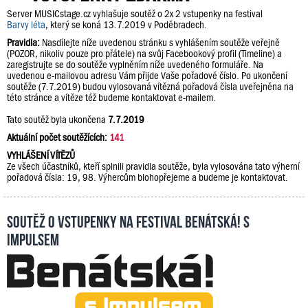
Server MUSICstage.cz vyhlašuje soutěž o 2x 2 vstupenky na festival
Barvy léta
, který se koná 13.7.2019 v Poděbradech.
Pravidla:
Nasdílejte níže uvedenou stránku s vyhlášením soutěže veřejně
(POZOR, nikoliv pouze pro přátele) na svůj Facebookový profil (Timeline) a
zaregistrujte se do soutěže vyplněním níže uvedeného formuláře. Na
uvedenou e-mailovou adresu Vám přijde Vaše pořadové číslo. Po ukončení
soutěže (7.7.2019) budou vylosovaná vítězná pořadová čísla uveřejněna na
této stránce a vítěze též budeme kontaktovat e-mailem.
Tato soutěž byla ukončena
7.7.2019
Aktuální počet soutěžících:
141
VYHLÁŠENÍ VÍTĚZŮ
Ze všech účastníků, kteří splnili pravidla soutěže, byla vylosována tato výherní
pořadová čísla: 19, 98. Výhercům blohopřejeme a budeme je kontaktovat.
Soutěž o vstupenky na festival Benátská! s
Impulsem