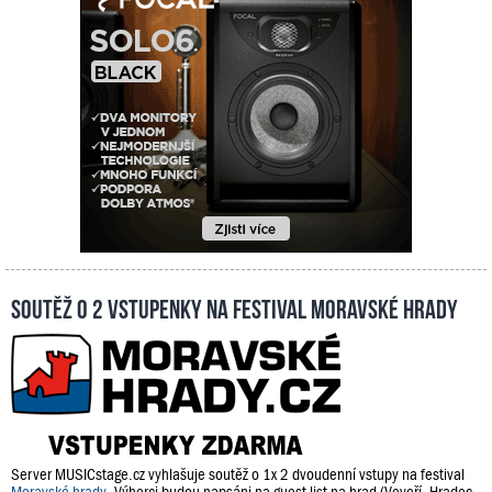
Soutěž o 2 vstupenky na festival Moravské hrady
Server MUSICstage.cz vyhlašuje soutěž o 1x 2 dvoudenní vstupy na festival