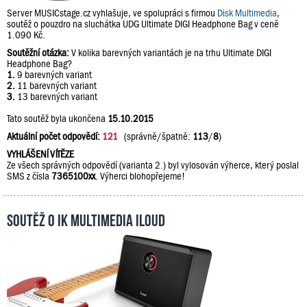
Server MUSICstage.cz vyhlašuje, ve spolupráci s firmou
Disk Multimedia
,
soutěž o pouzdro na sluchátka UDG Ultimate DIGI Headphone Bag v ceně
1.090 Kč.
Soutěžní otázka:
V kolika barevných variantách je na trhu Ultimate DIGI
Headphone Bag?
1.
9 barevných variant
2.
11 barevných variant
3.
13 barevných variant
Tato soutěž byla ukončena
15.10.2015
Aktuální počet odpovědí:
121
(správně/špatně:
113
/
8
)
VYHLÁŠENÍ VÍTĚZE
Ze všech správných odpovědí (varianta 2.) byl vylosován výherce, který poslal
SMS z čísla
7365100xx
. Výherci blohopřejeme!
Soutěž o IK Multimedia iLoud