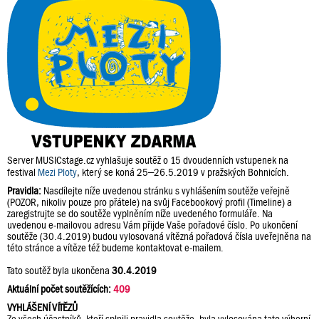
Server MUSICstage.cz vyhlašuje soutěž o 15 dvoudenních vstupenek na
festival
Mezi Ploty
, který se koná 25–26.5.2019 v pražských Bohnicích.
Pravidla:
Nasdílejte níže uvedenou stránku s vyhlášením soutěže veřejně
(POZOR, nikoliv pouze pro přátele) na svůj Facebookový profil (Timeline) a
zaregistrujte se do soutěže vyplněním níže uvedeného formuláře. Na
uvedenou e-mailovou adresu Vám přijde Vaše pořadové číslo. Po ukončení
soutěže (30.4.2019) budou vylosovaná vítězná pořadová čísla uveřejněna na
této stránce a vítěze též budeme kontaktovat e-mailem.
Tato soutěž byla ukončena
30.4.2019
Aktuální počet soutěžících:
409
VYHLÁŠENÍ VÍTĚZŮ
Ze všech účastníků, kteří splnili pravidla soutěže, byla vylosována tato výherní