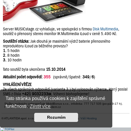
Server MUSICstage.cz vyhlašuje, ve spolupráci s firmou
Disk Multimedia
,
soutěž o přenosný stereo monitor IK Multimedia iLoud v ceně 5.490 Kč.
Soutěžní otázka:
Jak dlouhá je maximální výdrž baterie přenosného
reproduktoru iLoud za běžného provozu?
1.
5 hodin
2.
8 hodin
3.
10 hodin
Tato soutěž byla ukončena
15.10.2014
Aktuální počet odpovědí:
355
(správně/špatně:
349
/
6
)
VYHLÁŠENÍ VÍTĚZE
Ze všech správných odpovědí (varianta 3.) byl vylosován výherce, který poslal
SMS z čísla
+421 9032233xx
. Výherci blohopřejeme!
Tato stránka používá cookies k zajištění správné
Službu technicky zabezpečuje MobilBonus s.r.o., infolinka: 777 717 535 (po-pá 9-17 h),
funkčnosti.
Zjistit více
help@mobilbonus.cz, www.platmobilem.cz
Rozumím
© ATLANTIDA spol. s r.o. |
Kontaktní údaje
| Hosting:
Váš Hosting