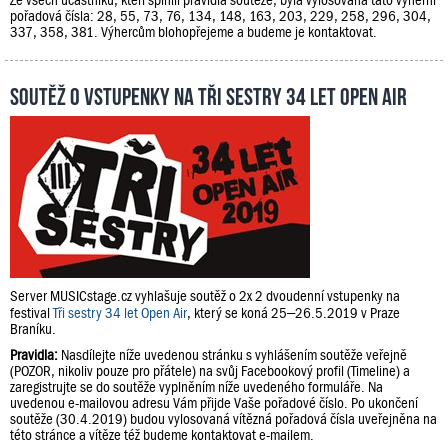
pořadová čísla: 28, 55, 73, 76, 134, 148, 163, 203, 229, 258, 296, 304,
337, 358, 381. Výhercům blohopřejeme a budeme je kontaktovat.
Soutěž o vstupenky na Tři sestry 34 let Open Air
Server MUSICstage.cz vyhlašuje soutěž o 2x 2 dvoudenní vstupenky na
festival
Tři sestry 34 let Open Air
, který se koná 25–26.5.2019 v Praze
Braníku.
Pravidla:
Nasdílejte níže uvedenou stránku s vyhlášením soutěže veřejně
(POZOR, nikoliv pouze pro přátele) na svůj Facebookový profil (Timeline) a
zaregistrujte se do soutěže vyplněním níže uvedeného formuláře. Na
uvedenou e-mailovou adresu Vám přijde Vaše pořadové číslo. Po ukončení
soutěže (30.4.2019) budou vylosovaná vítězná pořadová čísla uveřejněna na
této stránce a vítěze též budeme kontaktovat e-mailem.