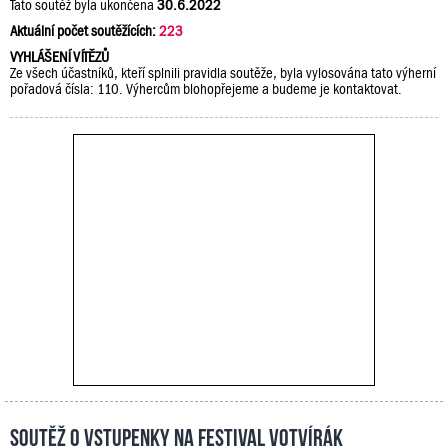
Tato soutěž byla ukončena
30.6.2022
Aktuální počet soutěžících:
223
VYHLÁŠENÍ VÍTĚZŮ
Ze všech účastníků, kteří splnili pravidla soutěže, byla vylosována tato výherní
pořadová čísla: 110. Výhercům blohopřejeme a budeme je kontaktovat.
Soutěž o vstupenky na festival Votvírák