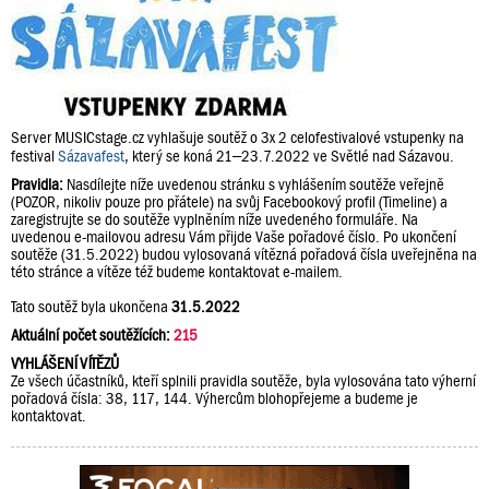
Server MUSICstage.cz vyhlašuje soutěž o 3x 2 celofestivalové vstupenky na
festival
Sázavafest
, který se koná 21–23.7.2022 ve Světlé nad Sázavou.
Pravidla:
Nasdílejte níže uvedenou stránku s vyhlášením soutěže veřejně
(POZOR, nikoliv pouze pro přátele) na svůj Facebookový profil (Timeline) a
zaregistrujte se do soutěže vyplněním níže uvedeného formuláře. Na
uvedenou e-mailovou adresu Vám přijde Vaše pořadové číslo. Po ukončení
soutěže (31.5.2022) budou vylosovaná vítězná pořadová čísla uveřejněna na
této stránce a vítěze též budeme kontaktovat e-mailem.
Tato soutěž byla ukončena
31.5.2022
Aktuální počet soutěžících:
215
VYHLÁŠENÍ VÍTĚZŮ
Ze všech účastníků, kteří splnili pravidla soutěže, byla vylosována tato výherní
pořadová čísla: 38, 117, 144. Výhercům blohopřejeme a budeme je
kontaktovat.