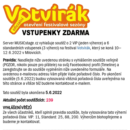
Server MUSICstage.cz vyhlašuje soutěž o 2 VIP (jeden výherce) a 6
standardních vstupenek (3 výherci) na festival
Votvírák
, který se koná 10–
12.6.2022 v Milovicích.
Pravidla:
Nasdílejte níže uvedenou stránku s vyhlášením soutěže veřejně
(POZOR, nikoliv pouze pro přátele) na svůj Facebookový profil (Timeline) a
zaregistrujte se do soutěže vyplněním níže uvedeného formuláře. Na
uvedenou e-mailovou adresu Vám přijde Vaše pořadové číslo. Po ukončení
soutěže (5.6.2022) budou vylosovaná vítězná pořadová čísla uveřejněna na
této stránce a vítěze též budeme kontaktovat e-mailem.
Tato soutěž byla ukončena
5.6.2022
Aktuální počet soutěžících:
239
VYHLÁŠENÍ VÍTĚZŮ
Ze všech účastníků, kteří splnili pravidla soutěže, byla vylosována tato výherní
pořadová čísla: VIP: 11, Standard: 25, 88, 200. Výhercům blohopřejeme a
budeme je kontaktovat.