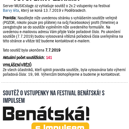
Server MUSICstage.cz vyhlašuje soutěž o 2x 2 vstupenky na festival
Barvy léta
, který se koná 13.7.2019 v Poděbradech.
Pravidla:
Nasdílejte níže uvedenou stránku s vyhlášením soutěže veřejně
(POZOR, nikoliv pouze pro přátele) na svůj Facebookový profil (Timeline) a
zaregistrujte se do soutěže vyplněním níže uvedeného formuláře. Na
uvedenou e-mailovou adresu Vám přijde Vaše pořadové číslo. Po ukončení
soutěže (7.7.2019) budou vylosovaná vítězná pořadová čísla uveřejněna na
této stránce a vítěze též budeme kontaktovat e-mailem.
Tato soutěž byla ukončena
7.7.2019
Aktuální počet soutěžících:
141
VYHLÁŠENÍ VÍTĚZŮ
Ze všech účastníků, kteří splnili pravidla soutěže, byla vylosována tato výherní
pořadová čísla: 19, 98. Výhercům blohopřejeme a budeme je kontaktovat.
Soutěž o vstupenky na festival Benátská! s
Impulsem