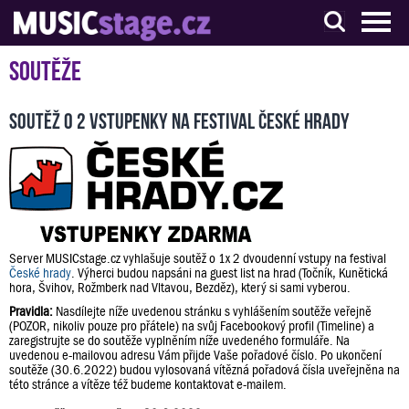
S muzikanty pro muzikanty
Soutěže
Soutěž o 2 vstupenky na festival České hrady
Server MUSICstage.cz vyhlašuje soutěž o 1x 2 dvoudenní vstupy na festival
České hrady
. Výherci budou napsáni na guest list na hrad (Točník, Kunětická
hora, Švihov, Rožmberk nad Vltavou, Bezděz), který si sami vyberou.
Pravidla:
Nasdílejte níže uvedenou stránku s vyhlášením soutěže veřejně
(POZOR, nikoliv pouze pro přátele) na svůj Facebookový profil (Timeline) a
zaregistrujte se do soutěže vyplněním níže uvedeného formuláře. Na
uvedenou e-mailovou adresu Vám přijde Vaše pořadové číslo. Po ukončení
soutěže (30.6.2022) budou vylosovaná vítězná pořadová čísla uveřejněna na
této stránce a vítěze též budeme kontaktovat e-mailem.