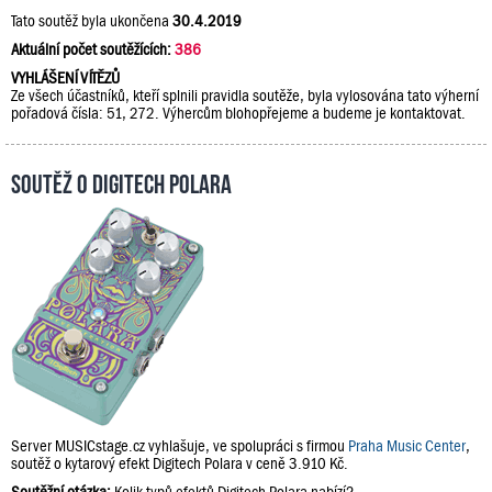
Tato soutěž byla ukončena
30.4.2019
Aktuální počet soutěžících:
386
VYHLÁŠENÍ VÍTĚZŮ
Ze všech účastníků, kteří splnili pravidla soutěže, byla vylosována tato výherní
pořadová čísla: 51, 272. Výhercům blohopřejeme a budeme je kontaktovat.
Soutěž o Digitech Polara
Server MUSICstage.cz vyhlašuje, ve spolupráci s firmou
Praha Music Center
,
soutěž o kytarový efekt Digitech Polara v ceně 3.910 Kč.