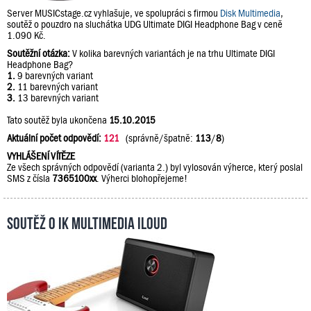
Server MUSICstage.cz vyhlašuje, ve spolupráci s firmou
Disk Multimedia
,
soutěž o pouzdro na sluchátka UDG Ultimate DIGI Headphone Bag v ceně
1.090 Kč.
Soutěžní otázka:
V kolika barevných variantách je na trhu Ultimate DIGI
Headphone Bag?
1.
9 barevných variant
2.
11 barevných variant
3.
13 barevných variant
Tato soutěž byla ukončena
15.10.2015
Aktuální počet odpovědí:
121
(správně/špatně:
113
/
8
)
VYHLÁŠENÍ VÍTĚZE
Ze všech správných odpovědí (varianta 2.) byl vylosován výherce, který poslal
SMS z čísla
7365100xx
. Výherci blohopřejeme!
Soutěž o IK Multimedia iLoud