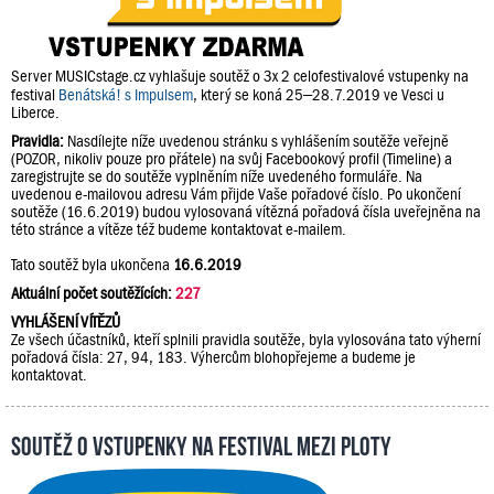
Server MUSICstage.cz vyhlašuje soutěž o 3x 2 celofestivalové vstupenky na
festival
Benátská! s Impulsem
, který se koná 25–28.7.2019 ve Vesci u
Liberce.
Pravidla:
Nasdílejte níže uvedenou stránku s vyhlášením soutěže veřejně
(POZOR, nikoliv pouze pro přátele) na svůj Facebookový profil (Timeline) a
zaregistrujte se do soutěže vyplněním níže uvedeného formuláře. Na
uvedenou e-mailovou adresu Vám přijde Vaše pořadové číslo. Po ukončení
soutěže (16.6.2019) budou vylosovaná vítězná pořadová čísla uveřejněna na
této stránce a vítěze též budeme kontaktovat e-mailem.
Tato soutěž byla ukončena
16.6.2019
Aktuální počet soutěžících:
227
VYHLÁŠENÍ VÍTĚZŮ
Ze všech účastníků, kteří splnili pravidla soutěže, byla vylosována tato výherní
pořadová čísla: 27, 94, 183. Výhercům blohopřejeme a budeme je
kontaktovat.
Soutěž o vstupenky na festival Mezi Ploty