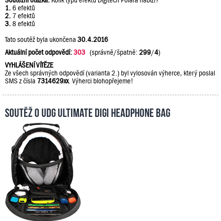
Soutěžní otázka:
Kolik typů efektů Digitech Polara nabízí?
1.
6 efektů
2.
7 efektů
3.
8 efektů
Tato soutěž byla ukončena
30.4.2016
Aktuální počet odpovědí:
303
(správně/špatně:
299
/
4
)
VYHLÁŠENÍ VÍTĚZE
Ze všech správných odpovědí (varianta 2.) byl vylosován výherce, který poslal
SMS z čísla
7314629xx
. Výherci blohopřejeme!
Soutěž o UDG Ultimate DIGI Headphone Bag