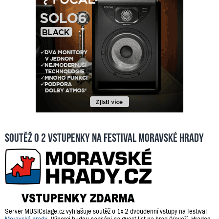
Soutěž o 2 vstupenky na festival Moravské hrady
Server MUSICstage.cz vyhlašuje soutěž o 1x 2 dvoudenní vstupy na festival