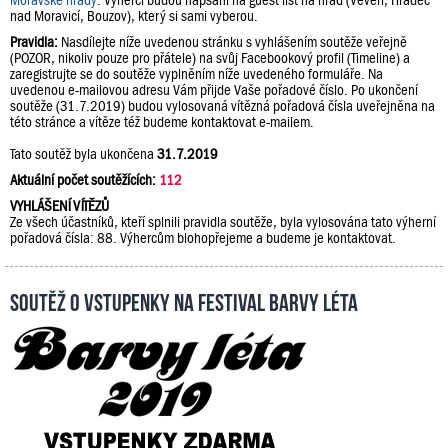
Moravské hrady
. Výherci budou napsáni na guest list na hrad (Veveří, Hradec
nad Moravicí, Bouzov), který si sami vyberou.
Pravidla:
Nasdílejte níže uvedenou stránku s vyhlášením soutěže veřejně
(POZOR, nikoliv pouze pro přátele) na svůj Facebookový profil (Timeline) a
zaregistrujte se do soutěže vyplněním níže uvedeného formuláře. Na
uvedenou e-mailovou adresu Vám přijde Vaše pořadové číslo. Po ukončení
soutěže (31.7.2019) budou vylosovaná vítězná pořadová čísla uveřejněna na
této stránce a vítěze též budeme kontaktovat e-mailem.
Tato soutěž byla ukončena
31.7.2019
Aktuální počet soutěžících:
112
VYHLÁŠENÍ VÍTĚZŮ
Ze všech účastníků, kteří splnili pravidla soutěže, byla vylosována tato výherní
pořadová čísla: 88. Výhercům blohopřejeme a budeme je kontaktovat.
Soutěž o vstupenky na festival Barvy léta