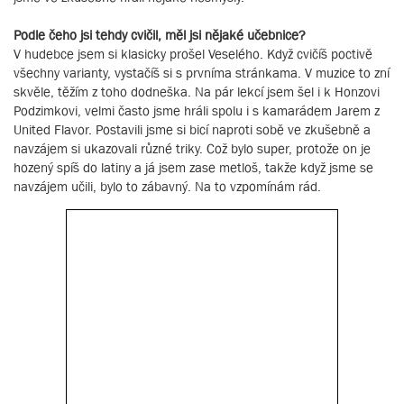
Podle čeho jsi tehdy cvičil, měl jsi nějaké učebnice?
V hudebce jsem si klasicky prošel Veselého. Když cvičíš poctivě
všechny varianty, vystačíš si s prvníma stránkama. V muzice to zní
skvěle, těžím z toho dodneška. Na pár lekcí jsem šel i k Honzovi
Podzimkovi, velmi často jsme hráli spolu i s kamarádem Jarem z
United Flavor. Postavili jsme si bicí naproti sobě ve zkušebně a
navzájem si ukazovali různé triky. Což bylo super, protože on je
hozený spíš do latiny a já jsem zase metloš, takže když jsme se
navzájem učili, bylo to zábavný. Na to vzpomínám rád.