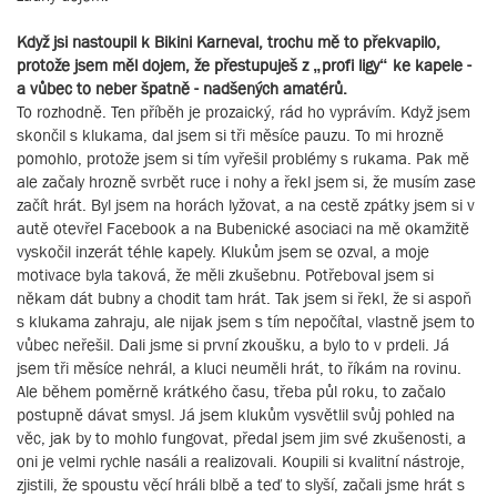
Když jsi nastoupil k Bikini Karneval, trochu mě to překvapilo,
protože jsem měl dojem, že přestupuješ z „profi ligy“ ke kapele -
a vůbec to neber špatně - nadšených amatérů.
To rozhodně. Ten příběh je prozaický, rád ho vyprávím. Když jsem
skončil s klukama, dal jsem si tři měsíce pauzu. To mi hrozně
pomohlo, protože jsem si tím vyřešil problémy s rukama. Pak mě
ale začaly hrozně svrbět ruce i nohy a řekl jsem si, že musím zase
začít hrát. Byl jsem na horách lyžovat, a na cestě zpátky jsem si v
autě otevřel Facebook a na Bubenické asociaci na mě okamžitě
vyskočil inzerát téhle kapely. Klukům jsem se ozval, a moje
motivace byla taková, že měli zkušebnu. Potřeboval jsem si
někam dát bubny a chodit tam hrát. Tak jsem si řekl, že si aspoň
s klukama zahraju, ale nijak jsem s tím nepočítal, vlastně jsem to
vůbec neřešil. Dali jsme si první zkoušku, a bylo to v prdeli. Já
jsem tři měsíce nehrál, a kluci neuměli hrát, to říkám na rovinu.
Ale během poměrně krátkého času, třeba půl roku, to začalo
postupně dávat smysl. Já jsem klukům vysvětlil svůj pohled na
věc, jak by to mohlo fungovat, předal jsem jim své zkušenosti, a
oni je velmi rychle nasáli a realizovali. Koupili si kvalitní nástroje,
zjistili, že spoustu věcí hráli blbě a teď to slyší, začali jsme hrát s