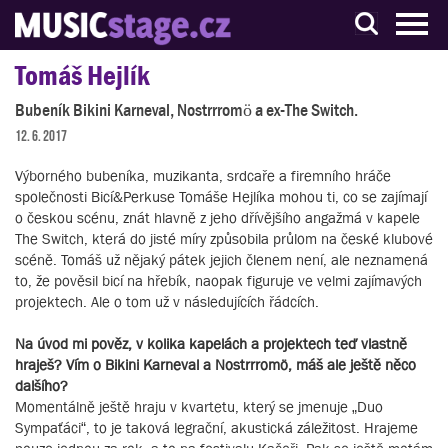
S muzikanty pro muzikanty
Tomáš Hejlík
Bubeník Bikini Karneval, Nostrrromö a ex-The Switch.
12. 6. 2017
Výborného bubeníka, muzikanta, srdcaře a firemního hráče
společnosti Bicí&Perkuse Tomáše Hejlíka mohou ti, co se zajímají
o českou scénu, znát hlavně z jeho dřívějšího angažmá v kapele
The Switch, která do jisté míry způsobila průlom na české klubové
scéně. Tomáš už nějaký pátek jejich členem není, ale neznamená
to, že pověsil bicí na hřebík, naopak figuruje ve velmi zajímavých
projektech. Ale o tom už v následujících řádcích.
Na úvod mi pověz, v kolika kapelách a projektech teď vlastně
hraješ? Vím o Bikini Karneval a Nostrrromö, máš ale ještě něco
dalšího?
Momentálně ještě hraju v kvartetu, který se jmenuje „Duo
Sympaťáci“, to je taková legrační, akustická záležitost. Hrajeme