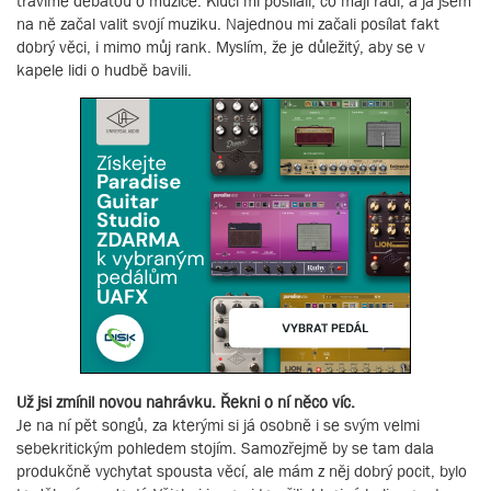
trávíme debatou o muzice. Kluci mi posílali, co mají rádi, a já jsem
na ně začal valit svojí muziku. Najednou mi začali posílat fakt
dobrý věci, i mimo můj rank. Myslím, že je důležitý, aby se v
kapele lidi o hudbě bavili.
Už jsi zmínil novou nahrávku. Řekni o ní něco víc.
Je na ní pět songů, za kterými si já osobně i se svým velmi
sebekritickým pohledem stojím. Samozřejmě by se tam dala
produkčně vychytat spousta věcí, ale mám z něj dobrý pocit, bylo