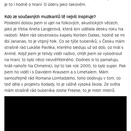
je to i hodně o hraní. O úderu jako takovém.
Kdo ze současných muzikantů tě nejvíc inspiruje?
Poslední dobou jsem si ujel na folkových, akustických věcech,
jako je třeba Aneta Langerová, která loni udělala desku roku Na
radosti. Mám rád slovenskou kapelu Korben Dallas, hodně se mi
líbí Jananas, to je vtipný folk. Co se týče bubeníků, v Česku mám
strašně rád Lukáše Pavlíka, kterého sleduju už od dob, co hrál s
Animé. Když jsem je tehdy viděl naživo, chtěl jsem se vybodnout
na hraní, to bylo něco neuvěřitelného. Dodnes si to pamatuju,
hráli nahoře Na Chmelnici, byl to tak rok 2000, to bylo super. Pak
jsem ho viděl i s Davidem Krausem a s Limetalem. Mám
samozřejmě rád Romana Lomtadzeho, toho obdivuju v tom, co
teď dělá v projektu Xodady, to je vážně vysoká škola. Ze světa
mám strašně rád bubeníka Joshe Freese, to je mistr mistrů.