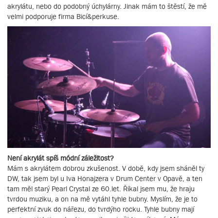
akrylátu, nebo do podobný úchylárny. Jinak mám to štěstí, že mě
velmi podporuje firma Bicí&perkuse.
Není akrylát spíš módní záležitost?
Mám s akrylátem dobrou zkušenost. V době, kdy jsem sháněl ty
DW, tak jsem byl u Iva Honajzera v Drum Center v Opavě, a ten
tam měl starý Pearl Crystal ze 60.let. Říkal jsem mu, že hraju
tvrdou muziku, a on na mě vytáhl tyhle bubny. Myslím, že je to
perfektní zvuk do nářezu, do tvrdýho rocku. Tyhle bubny mají