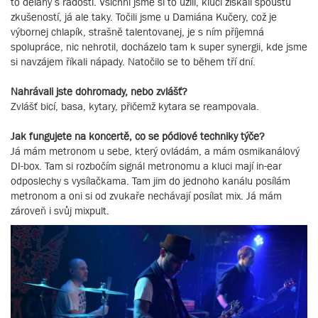
to dělaný s radostí. Všichni jsme si to užili, kluci získali spoustu
zkušeností, já ale taky. Točili jsme u Damiána Kučery, což je
výbornej chlapík, strašně talentovanej, je s ním příjemná
spolupráce, nic nehrotil, docházelo tam k super synergii, kde jsme
si navzájem říkali nápady. Natočilo se to během tří dní.
Nahrávali jste dohromady, nebo zvlášť?
Zvlášť bicí, basa, kytary, přičemž kytara se reampovala.
Jak fungujete na koncertě, co se pódiové techniky týče?
Já mám metronom u sebe, který ovládám, a mám osmikanálový
DI-box. Tam si rozbočím signál metronomu a kluci mají in-ear
odposlechy s vysílačkama. Tam jim do jednoho kanálu posílám
metronom a oni si od zvukaře nechávají posílat mix. Já mám
zároveň i svůj mixpult.