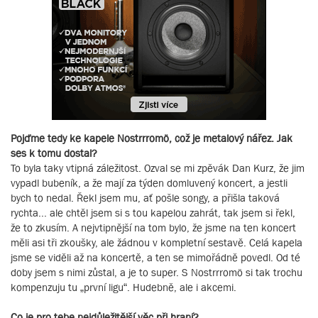
Pojďme tedy ke kapele Nostrrromö, což je metalový nářez. Jak
ses k tomu dostal?
To byla taky vtipná záležitost. Ozval se mi zpěvák Dan Kurz, že jim
vypadl bubeník, a že mají za týden domluvený koncert, a jestli
bych to nedal. Řekl jsem mu, ať pošle songy, a přišla taková
rychta... ale chtěl jsem si s tou kapelou zahrát, tak jsem si řekl,
že to zkusím. A nejvtipnější na tom bylo, že jsme na ten koncert
měli asi tři zkoušky, ale žádnou v kompletní sestavě. Celá kapela
jsme se viděli až na koncertě, a ten se mimořádně povedl. Od té
doby jsem s nimi zůstal, a je to super. S Nostrrromö si tak trochu
kompenzuju tu „první ligu“. Hudebně, ale i akcemi.
Co je pro tebe nejdůležitější věc při hraní?