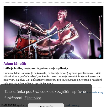
Adam Jánošík
LABe je hudba, moje poezie, próza, moje myšlenky.
Bubeník Adam Jánošík (The Atavists, ex Ready Kirken) vydává pod hlavičkou LABe
sólové album „Noční směny“, na kterém nejen bubnuje, ale také hraje na kytaru, na
baskytaru a zpívá. Jak zdůraznil v rozhovoru pro MUSICstage.cz, tvorba a natáčení
byly pro něj jedna velká terapeutická seance.
Tato stránka používá cookies k zajištění správné
...všechny rozhovory
funkčnosti.
Zjistit více
© ATLANTIDA spol. s r.o. |
Kontaktní údaje
| Hosting:
Váš Hosting