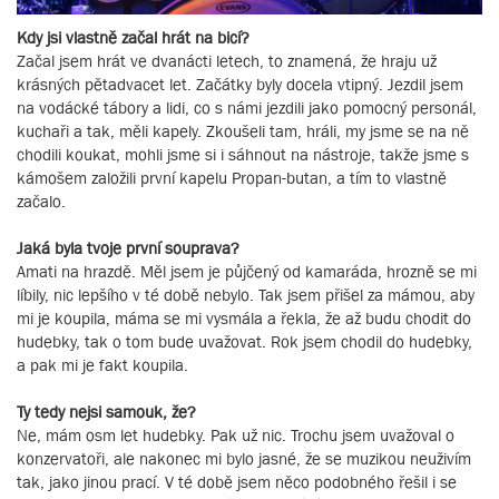
Kdy jsi vlastně začal hrát na bicí?
Začal jsem hrát ve dvanácti letech, to znamená, že hraju už
krásných pětadvacet let. Začátky byly docela vtipný. Jezdil jsem
na vodácké tábory a lidi, co s námi jezdili jako pomocný personál,
kuchaři a tak, měli kapely. Zkoušeli tam, hráli, my jsme se na ně
chodili koukat, mohli jsme si i sáhnout na nástroje, takže jsme s
kámošem založili první kapelu Propan-butan, a tím to vlastně
začalo.
Jaká byla tvoje první souprava?
Amati na hrazdě. Měl jsem je půjčený od kamaráda, hrozně se mi
líbily, nic lepšího v té době nebylo. Tak jsem přišel za mámou, aby
mi je koupila, máma se mi vysmála a řekla, že až budu chodit do
hudebky, tak o tom bude uvažovat. Rok jsem chodil do hudebky,
a pak mi je fakt koupila.
Ty tedy nejsi samouk, že?
Ne, mám osm let hudebky. Pak už nic. Trochu jsem uvažoval o
konzervatoři, ale nakonec mi bylo jasné, že se muzikou neuživím
tak, jako jinou prací. V té době jsem něco podobného řešil i se