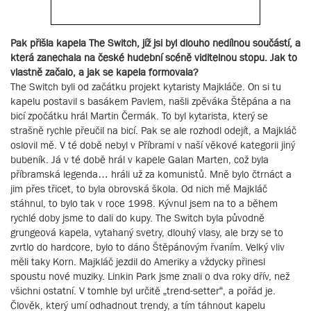
Pak přišla kapela The Switch, jíž jsi byl dlouho nedílnou součástí, a
která zanechala na české hudební scéně viditelnou stopu. Jak to
vlastně začalo, a jak se kapela formovala?
The Switch byli od začátku projekt kytaristy Majkláče. On si tu
kapelu postavil s basákem Pavlem, našli zpěváka Štěpána a na
bicí zpočátku hrál Martin Čermák. To byl kytarista, který se
strašně rychle přeučil na bicí. Pak se ale rozhodl odejít, a Majkláč
oslovil mě. V té době nebyl v Příbrami v naší věkové kategorii jiný
bubeník. Já v té době hrál v kapele Galan Marten, což byla
příbramská legenda… hráli už za komunistů. Mně bylo čtrnáct a
jim přes třicet, to byla obrovská škola. Od nich mě Majkláč
stáhnul, to bylo tak v roce 1998. Kývnul jsem na to a během
rychlé doby jsme to dali do kupy. The Switch byla původně
grungeová kapela, vytahaný svetry, dlouhý vlasy, ale brzy se to
zvrtlo do hardcore, bylo to dáno Štěpánovým řvaním. Velký vliv
měli taky Korn. Majkláč jezdil do Ameriky a vždycky přinesl
spoustu nové muziky. Linkin Park jsme znali o dva roky dřív, než
všichni ostatní. V tomhle byl určitě „trend-setter“, a pořád je.
Člověk, který umí odhadnout trendy, a tím táhnout kapelu