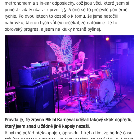
metronomem a s in-ear odposlechy, což jsou věci, které jsem si
přinesl - jak ty říkáš - z první ligy. A ono se to projevilo poměrně
rychle. Po dvou letech to dospělo k tomu, že jsme natočili
nahrávku, kterou bych vůbec nečekal, že natočíme. Je to
obrovský progres, a jsem na kluky hrozně pyšnej.
Pravda je, že zrovna Bikini Karneval udělali takový skok dopředu,
který jsem snad u žádné jiné kapely nezažil.
Kluci mě pořád překvapujou, opravdu. I třeba tím, že hodně času