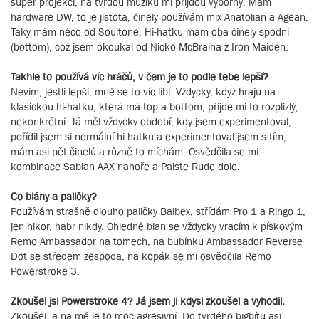
super projekci, na tvrdou muziku mi přijdou výborný. Mám
hardware DW, to je jistota, činely používám mix Anatolian a Agean.
Taky mám něco od Soultone. Hi-hatku mám oba činely spodní
(bottom), což jsem okoukal od Nicko McBraina z Iron Maiden.
Takhle to používá víc hráčů, v čem je to podle tebe lepší?
Nevím, jestli lepší, mně se to víc líbí. Vždycky, když hraju na
klasickou hi-hatku, která má top a bottom, přijde mi to rozplizlý,
nekonkrétní. Já měl vždycky období, kdy jsem experimentoval,
pořídil jsem si normální hi-hatku a experimentoval jsem s tím,
mám asi pět činelů a různě to míchám. Osvědčila se mi
kombinace Sabian AAX nahoře a Paiste Rude dole.
Co blány a paličky?
Používám strašně dlouho paličky Balbex, střídám Pro 1 a Ringo 1,
jen hikor, habr nikdy. Ohledně blan se vždycky vracím k pískovým
Remo Ambassador na tomech, na bubínku Ambassador Reverse
Dot se středem zespoda, na kopák se mi osvědčila Remo
Powerstroke 3.
Zkoušel jsi Powerstroke 4? Já jsem ji kdysi zkoušel a vyhodil.
Zkoušel, a na mě je to moc agresivní. Do tvrdého bigbítu asi