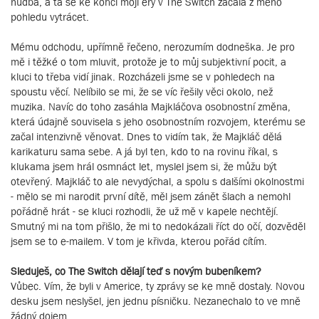
hudba, a ta se ke konci mojí éry v The Switch začala z mého
pohledu vytrácet.
Mému odchodu, upřímně řečeno, nerozumím dodneška. Je pro
mě i těžké o tom mluvit, protože je to můj subjektivní pocit, a
kluci to třeba vidí jinak. Rozcházeli jsme se v pohledech na
spoustu věcí. Nelíbilo se mi, že se víc řešily věci okolo, než
muzika. Navíc do toho zasáhla Majkláčova osobnostní změna,
která údajně souvisela s jeho osobnostním rozvojem, kterému se
začal intenzivně věnovat. Dnes to vidím tak, že Majkláč dělá
karikaturu sama sebe. A já byl ten, kdo to na rovinu říkal, s
klukama jsem hrál osmnáct let, myslel jsem si, že můžu být
otevřený. Majkláč to ale nevydýchal, a spolu s dalšími okolnostmi
- mělo se mi narodit první dítě, měl jsem zánět šlach a nemohl
pořádně hrát - se kluci rozhodli, že už mě v kapele nechtějí.
Smutný mi na tom přišlo, že mi to nedokázali říct do očí, dozvěděl
jsem se to e-mailem. V tom je křivda, kterou pořád cítím.
Sleduješ, co The Switch dělají teď s novým bubeníkem?
Vůbec. Vím, že byli v Americe, ty zprávy se ke mně dostaly. Novou
desku jsem neslyšel, jen jednu písničku. Nezanechalo to ve mně
žádný dojem.