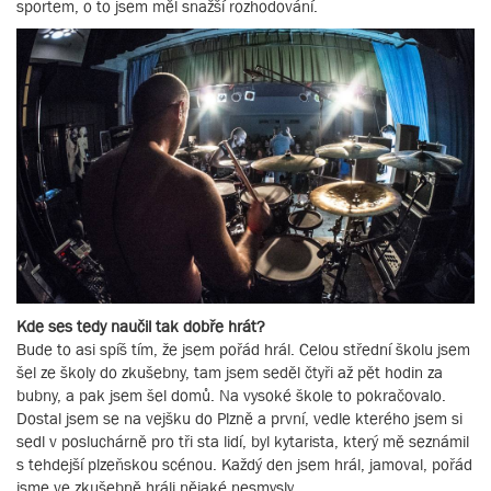
sportem, o to jsem měl snažší rozhodování.
Kde ses tedy naučil tak dobře hrát?
Bude to asi spíš tím, že jsem pořád hrál. Celou střední školu jsem
šel ze školy do zkušebny, tam jsem seděl čtyři až pět hodin za
bubny, a pak jsem šel domů. Na vysoké škole to pokračovalo.
Dostal jsem se na vejšku do Plzně a první, vedle kterého jsem si
sedl v posluchárně pro tři sta lidí, byl kytarista, který mě seznámil
s tehdejší plzeňskou scénou. Každý den jsem hrál, jamoval, pořád
jsme ve zkušebně hráli nějaké nesmysly.