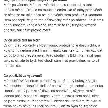
Mráz po zádech. Mám hrozně rád kapelu Goodfoul, a tahle
kapela mě naučila, co na muzice hledám. Do té doby jsem věděl,
že něco se mi líbí a něco ne, a nevěděl jsem proč. Až u Goodfoul
jsem pochopil, že je to ten příslovečný mráz po zádech. Když hraju
dobrý koncert, kapela šlape, lidem se to líbí, funguje výměna
energie, tak cítím přesně totéž.
Cvičíš ještě teď na bicí?
Cvičím před koncerty s Nostrrromö, protože to je dost rychta, a
když tomu nedám před hraním nějaký čas, tak tomu nemůžu dát
to, co bych si představoval. Před studiem s Bikini Karneval jsem
taky cvičil, ale že bych teď chodil sám hrát pravidelně, na to už
nemám čas.
Co používáš za vybavení?
Mám bicí DW Collector, parádní, vyhraný, starý bubny z Anglie.
Mám bubínek Hanuš & Heřt 8“ na 14“. To byl osobní buben Erika
Hanuše, který jsem si půjčoval na nahrávání, až jsem za ním
jednou přišel s penězi v kapse. V tom bubínku jsem našel něco,
co jsem hledal, a už nepotřebuju hledat dál. Neříkám, že bych si
třeba někdy nekoupil jinou soupravu, ale to bych šel třeba do