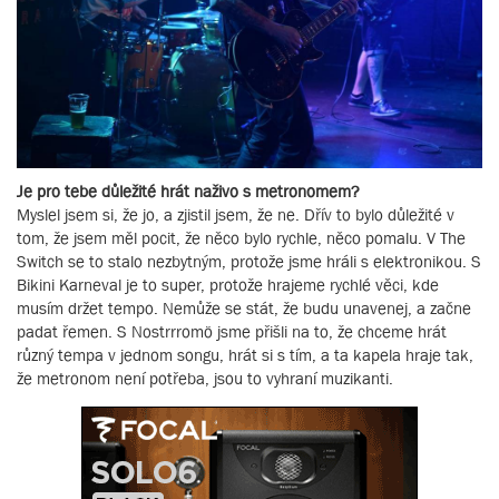
Je pro tebe důležité hrát naživo s metronomem?
Myslel jsem si, že jo, a zjistil jsem, že ne. Dřív to bylo důležité v
tom, že jsem měl pocit, že něco bylo rychle, něco pomalu. V The
Switch se to stalo nezbytným, protože jsme hráli s elektronikou. S
Bikini Karneval je to super, protože hrajeme rychlé věci, kde
musím držet tempo. Nemůže se stát, že budu unavenej, a začne
padat řemen. S Nostrrromö jsme přišli na to, že chceme hrát
různý tempa v jednom songu, hrát si s tím, a ta kapela hraje tak,
že metronom není potřeba, jsou to vyhraní muzikanti.