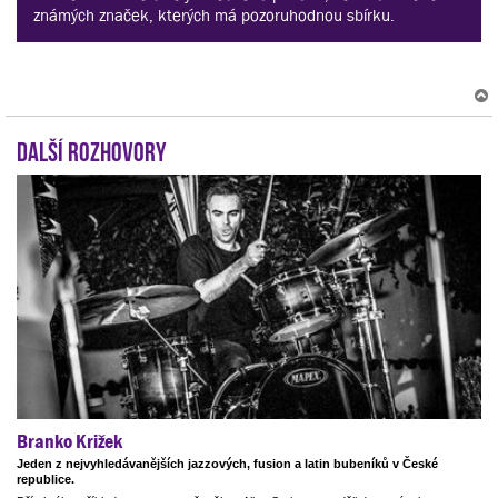
známých značek, kterých má pozoruhodnou sbírku.
Další rozhovory
r
Branko Križek
Jeden z nejvyhledávanějších jazzových, fusion a latin bubeníků v České
republice.