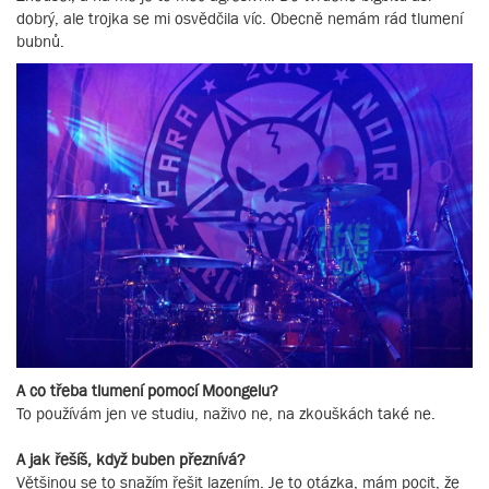
dobrý, ale trojka se mi osvědčila víc. Obecně nemám rád tlumení
bubnů.
A co třeba tlumení pomocí Moongelu?
To používám jen ve studiu, naživo ne, na zkouškách také ne.
A jak řešíš, když buben přeznívá?
Většinou se to snažím řešit lazením. Je to otázka, mám pocit, že