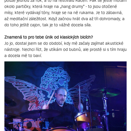
pouze jednou za rok, a to na festivalu Kačeři. Pak se ještě motám
okolo partičky, která hraje na „hang drumy“ - to jsou otočené
mísy, které vydávají tóny, hraje se na ně rukama. Je to zábavná,
až meditační záležitost. Když začnou hrát dva až tři dohromady, a
do toho ještě cajon, tak je to vážně docela síla.
Znamená to pro tebe únik od klasických bicích?
Jo jo, dostal jsem se do období, kdy mě začaly zajímat akustické
nástroje. Nechci říct, že utíkám od bubnů, ale prostě si s tím hraju
a docela mě to baví.