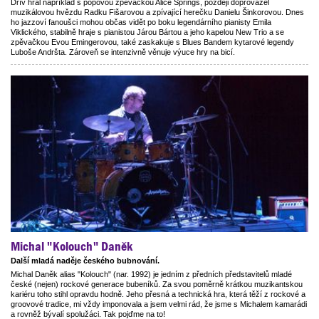
Dřív hrál například s popovou zpěvačkou Alice Springs, později doprovázel
muzikálovou hvězdu Radku Fišarovou a zpívající herečku Danielu Šinkorovou. Dnes
ho jazzoví fanoušci mohou občas vidět po boku legendárního pianisty Emila
Viklického, stabilně hraje s pianistou Járou Bártou a jeho kapelou New Trio a se
zpěvačkou Evou Emingerovou, také zaskakuje s Blues Bandem kytarové legendy
Luboše Andršta. Zároveň se intenzivně věnuje výuce hry na bicí.
Michal "Kolouch" Daněk
Další mladá naděje českého bubnování.
Michal Daněk alias "Kolouch" (nar. 1992) je jedním z předních představitelů mladé
české (nejen) rockové generace bubeníků. Za svou poměrně krátkou muzikantskou
kariéru toho stihl opravdu hodně. Jeho přesná a technická hra, která těží z rockové a
groovové tradice, mi vždy imponovala a jsem velmi rád, že jsme s Michalem kamarádi
a rovněž bývalí spolužáci. Tak pojďme na to!