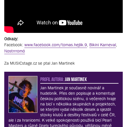
Odkazy:
Facebook:
www.facebook.com/tomas.hejlik.9
,
Bikini Karneval
,
Nostrrromö
Za MUSICstage.cz se ptal Jan Martinek
PROFIL AUTORA:
Jan Martinek
Jan Martinek je současně novinář a
hudebník. Přes den popisuje a komentuje
českou politickou scénu, o večerech hraje
na bicí v několika skupinách a projektech,
se kterými vydal několik desek a sjezdil
stovky klubů a desítky festivalů v celé ČR,
ale i za hranicemi. K velké spokojenosti používá bicí Pearl
Masters a různé činely tureckého původu, většinou méně