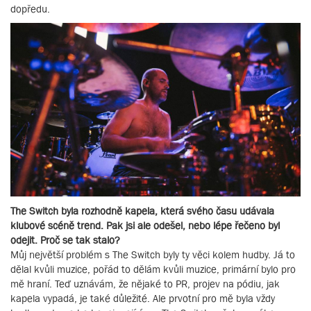
dopředu.
The Switch byla rozhodně kapela, která svého času udávala
klubové scéně trend. Pak jsi ale odešel, nebo lépe řečeno byl
odejit. Proč se tak stalo?
Můj největší problém s The Switch byly ty věci kolem hudby. Já to
dělal kvůli muzice, pořád to dělám kvůli muzice, primární bylo pro
mě hraní. Teď uznávám, že nějaké to PR, projev na pódiu, jak
kapela vypadá, je také důležité. Ale prvotní pro mě byla vždy