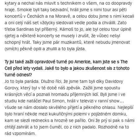
kytary a nechal nás mluvit s technikem o všem, na co doopravdy
hraje. Smokie byli taky bezvadní, hráli jsme s nimi tour asi pěti
koncertů v Čechách a na Moravě, a celou dobu jsme s nimi kecali
a oni celý náš set vždycky sledovali vedle podia a chválili. Zato
třeba Sardinas byl příšerný. Kámoš to jo, ale byl celou tour úplně
sjetej a některé koncerty se musely i zrušit, že vůbec nebyl
schopný hrát. Taky jsme pár muzikantů, které nebudu jmenovat
(smích) pěkně opili a zhulili a to byla jízda.
Ty jsi také zažil opravdové turné po Americe, kam jste se s The
Cell před lety vydali. Jaké to bylo a jakou zkušenost sis z tohoto
turné odnesl?
Jo to byla paráda. Dlužno říci, že jsme tam byli díky Davidovy
Gorovy, který byl v té době náš zpěvák. Zažili jsme spoustu
krásných věcí a poznali hromadu příjemných lidí. Byli jsme i ve
studiu kde natáčel Paul Simon, hráli v televizi v ranní show…
všude se nám doslalo skvělého přijetí a pěkného ohlasu. Nejlepší
bylo hraní někde mezi kukuřičnými polemi v pojízdném domku,
kam se slezli rednecks a hrozně se pařilo. Oni že prý si pak s námi
chtějí zahrát a to jsem čuměl, co z nich padalo. Rozhodně na to
rád vzpomínám.