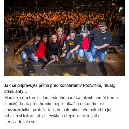
Jak se připravuješ přímo před koncertem? Rozcvička, rituály,
stimulanty…
Moc ne, sem tam si dám jednoho panáka, abych neměl trému
(smích). Jinak před hraním nepiju alkáč a nekouřím nic
povzbuzujícího, protože to jsem pak mimo. Ale pokud to jde,
vybalím si kytaru, aby si zvykla na teplotu místnosti a
nerozlaďovala se.