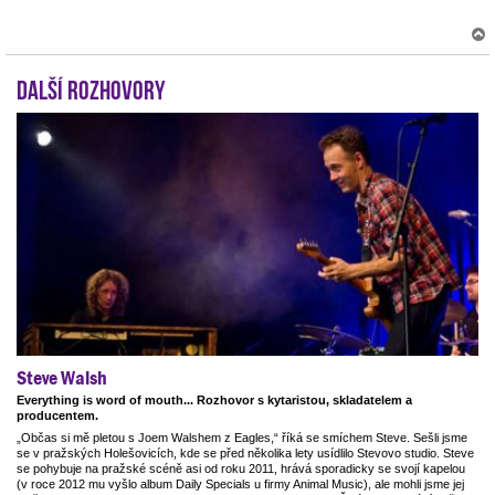
Další rozhovory
r
Steve Walsh
Everything is word of mouth... Rozhovor s kytaristou, skladatelem a
producentem.
„Občas si mě pletou s Joem Walshem z Eagles,“ říká se smíchem Steve. Sešli jsme
se v pražských Holešovicích, kde se před několika lety usídlilo Stevovo studio. Steve
se pohybuje na pražské scéně asi od roku 2011, hrává sporadicky se svojí kapelou
(v roce 2012 mu vyšlo album Daily Specials u firmy Animal Music), ale mohli jsme jej