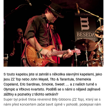
S touto kapelou jste si zahráli s několika slavnými kapelami, jako
jsou ZZ Top nebo John Mayall, Tito & Tarantula, Shemekia
Copeland, Eric Sardinas, Smokie, Sweet … a z našich turné s
Olympic a Vítkovo kvarteto. Podělíš se s námi o nějaké zajímavé
zážitky a poznatky z těchto setkání?
Super byl právě třeba reverend Billy Gibbons (ZZ Top), který se s
námi před koncertem začal bavit úplně v pohodě, podepsal nám