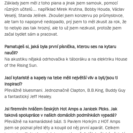
Základy jsem měl z toho piana a jinak jsem samouk, pomocí
různých učitelů… například Mirek Krutina, Bobby Houda, Václav
Veselý, Standa Jelínek. Zkoušel jsem konzervu po průmyslovce,
ale tam to napoprvé nedopadlo, prý jsem to měl zkusit za rok, že
to nebylo zas tak hrozný, ale to už jsem nezkusil, protože jsem
začal bydlet sám a pracovat.
Pamatuješ si, jaká byla první písnička, kterou ses na kytaru
naučil?
Na akustiku nějaká odrhovačka k táboráku a na elektriku House
of the Rising Sun.
Jací kytaristé a kapely na tebe měli největší vliv a byli/jsou ti
inspirací?
Převážně bluesmani. Jednoznačně Clapton, B.B.King, Buddy Guy
a fantastický Jeff Healey.
Jsi firemním hráčem českých Hot Amps a Janicek Picks. Jak
taková spolupráce v našich domácích podmínkách vypadá?
Převážně na kamarádské bázi. S Pavlem Horkým z HOT Amps
jsem se poznal před léty a koupil od něj první aparát. Celkem