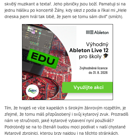
skvělý muzikant a textař. Jeho písničky jsou boží. Pamatuji si na
jednu hlášku po koncertě Žáhy, kdy slezl z podia a říkal mi „Hele
dneska jsem hrál tak blbě, že jsem se tomu sám divil“ (smích).
Tím, že hraješ ve více kapelách s širokým žánrovým rozpětím, je
zřejmé, že tomu máš přizpůsobený i svůj kytarový zvuk. Prozradíš
nám ve stručnosti, jaké kytarové vybavení nyní používáš?
Podrobněji se na to čtenáři budou moci podívat v naší chystané
Kytarové zbrojnici, kterou brzy najdou i na těchto stránkách.