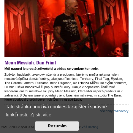
Mean Messiah: Dan Friml
Můj naturel je prostě zdivočelej a občas se vymkne kontrole.
Zpěvák, hudebník, zvukový inženýr a producent, kterému prošla rukama nejen
metalová špička domácí scény, jako jsou Fleshless, Tortharry, Final Flag, Elysium,
The Corona Lantern, Purnama, nebo Diligence, ale i Honza Křížek se svým debutem,
Lili Vilit, Eliška Buociková či pop-punkeři Louty. Dan je v neposlední řadě také
leaderem vlastní metalové skupiny Mean Messiah, která klidí úspěch především v
zahraničí. S Danem jsme si povídali v jeho krásném nahrávacím studiu The Barn,
které zbudoval v srdci severních Čech v osadě Lada.
Tato stránka používá cookies k zajištění správné
...všechny rozhovory
funkčnosti.
Zjistit více
Rozumím
© ATLANTIDA spol. s r.o. |
Kontaktní údaje
| Hosting:
Váš Hosting