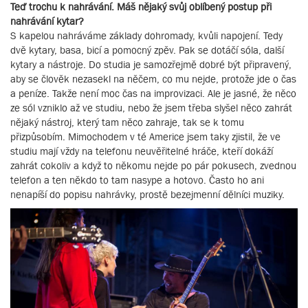
Teď trochu k nahrávání. Máš nějaký svůj oblíbený postup při
nahrávání kytar?
S kapelou nahráváme základy dohromady, kvůli napojení. Tedy
dvě kytary, basa, bicí a pomocný zpěv. Pak se dotáčí sóla, další
kytary a nástroje. Do studia je samozřejmě dobré být připravený,
aby se člověk nezasekl na něčem, co mu nejde, protože jde o čas
a peníze. Takže není moc čas na improvizaci. Ale je jasné, že něco
ze sól vzniklo až ve studiu, nebo že jsem třeba slyšel něco zahrát
nějaký nástroj, který tam něco zahraje, tak se k tomu
přizpůsobím. Mimochodem v té Americe jsem taky zjistil, že ve
studiu mají vždy na telefonu neuvěřitelné hráče, kteří dokáží
zahrát cokoliv a když to někomu nejde po pár pokusech, zvednou
telefon a ten někdo to tam nasype a hotovo. Často ho ani
nenapíší do popisu nahrávky, prostě bezejmenní dělníci muziky.