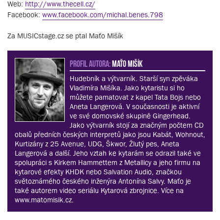
Web:
http://www.thecell.cz/
Facebook:
www.facebook.com/michal.benes.798
Za MUSICstage.cz se ptal Maťo Mišík
PROFIL AUTORA:
Maťo Mišík
Hudebník a výtvarník. Starší syn zpěváka
Vladimíra Mišíka. Jako kytaristu si ho
můžete pamatovat z kapel Tata Bojs nebo
Aneta Langerová. V současnosti je aktivní
ve své domovské skupině Gingerhead.
Jako výtvarník stojí za značným počtem CD
obalů předních českých interpretů jako jsou Kabát, Wohnout,
Kurtizány z 25 Avenue, UDG, Škwor, Žlutý pes, Aneta
Langerová a další. Jeho vztah ke kytarám se odrazil také ve
spolupráci s Kirkem Hammettem z Metallicy a jeho firmu na
kytarové efekty KHDK nebo Salvation Audio, značkou
světoznámého českého inženýra Antonína Salvy. Maťo je
také autorem video seriálu Kytarová zbrojnice. Více na
www.matomisik.cz.