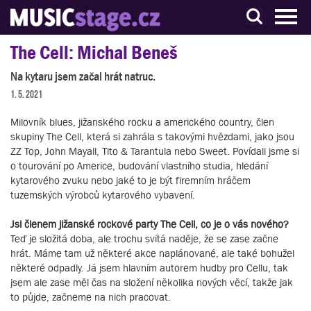
S muzikanty pro muzikanty
The Cell: Michal Beneš
Na kytaru jsem začal hrát natruc.
1. 5. 2021
Milovník blues, jižanského rocku a amerického country, člen
skupiny The Cell, která si zahrála s takovými hvězdami, jako jsou
ZZ Top, John Mayall, Tito & Tarantula nebo Sweet. Povídali jsme si
o tourování po Americe, budování vlastního studia, hledání
kytarového zvuku nebo jaké to je být firemním hráčem
tuzemských výrobců kytarového vybavení.
Jsi členem jižanské rockové party The Cell, co je o vás nového?
Teď je složitá doba, ale trochu svítá naděje, že se zase začne
hrát. Máme tam už některé akce naplánované, ale také bohužel
některé odpadly. Já jsem hlavním autorem hudby pro Cellu, tak
jsem ale zase měl čas na složení několika nových věcí, takže jak
to půjde, začneme na nich pracovat.