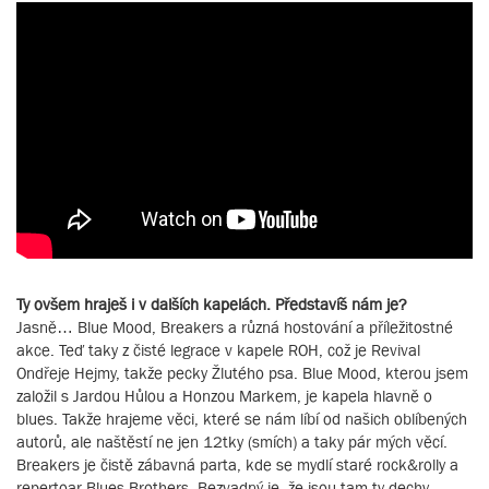
Ty ovšem hraješ i v dalších kapelách. Představíš nám je?
Jasně… Blue Mood, Breakers a různá hostování a příležitostné
akce. Teď taky z čisté legrace v kapele ROH, což je Revival
Ondřeje Hejmy, takže pecky Žlutého psa. Blue Mood, kterou jsem
založil s Jardou Hůlou a Honzou Markem, je kapela hlavně o
blues. Takže hrajeme věci, které se nám líbí od našich oblíbených
autorů, ale naštěstí ne jen 12tky (smích) a taky pár mých věcí.
Breakers je čistě zábavná parta, kde se mydlí staré rock&rolly a
repertoar Blues Brothers. Bezvadný je, že jsou tam ty dechy,