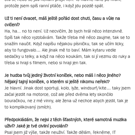
protože jsem spíš ranní ptáče, i když jdu pozdě spát.
Už ti není dvacet, máš ještě pořád dost chuti, času a vůle na
cvičení?
Ha, ha... no to není. Už necvičím, že bych hrál něco intenzivně.
Spíš tak něco vyzobávám. Takže třeba mě něco zaujme, tak se to
snažím naučit. Když napíšu nějakou písničku, tak se učím licky,
aby to fungovalo… Ale jinak mě to baví. Mám kytaru vedle
sedačky u telky, a když na něco koukám, tak si jí vezmu do ruky a
třeba si hraji s filmem, nebo si hraji jen tak.
Je hudba tvůj jediný životní koníček, nebo máš i něco jiného?
Nějaký tajný koníček, o kterém si ještě nikomu neřekl?
Je hlavní. Jinak dost sportuji, kolo, lyže, windsurf/kite… taky jsem
začal jezdit na motorce, což ale před dvěma lety skončilo
bouračkou, ne z mé vinny, ale žena už nechce abych jezdil, tak je
to komplikovaný (smích).
Předpokládám, že nejsi z těch šťastných, které samotná muzika
uživí? Jaké je tvé civilní povolání?
Psal jsem již výše, takže neuživí. Takže dělám, řekněme, IT