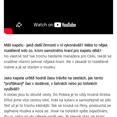
Máš kapelu - jaké další činnosti v ní vykonáváš? Máte to nějak
rozdělené kdo co, krom samotného hraní pro kapelu dělá?
No vlastně teď tak trochu hledáme manažera pro Cellu, takže se
snažíme všichni sehnat nějaká hraní. Ale v zásadě to rozdělené
máme a já se starám o muziku.
Jako kapela určitě hodně času trávíte na cestách, jak tento
"proflákaný" čas v dodávce, v šatnách nebo po hotelech
využíváš?
A občas jsou to dlouhé cesty. Do Polska je to vždy hrozná štreka.
Dříve jsme více cestou blbli, hráli na kytaru a samozřejmě se pilo.
Teď už je to trochu klidnější. Tak se kouká na filmy, poslouchá se
zajímavá muzika a kecá se. Jinak na hotelích spíše odpočívám,
čtu si, nebo se jdu někam projít ven. To hlavně ráno po hraní,