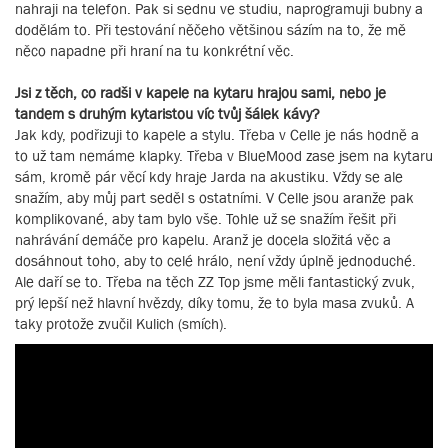
nahraji na telefon. Pak si sednu ve studiu, naprogramuji bubny a
dodělám to. Při testování něčeho většinou sázím na to, že mě
něco napadne při hraní na tu konkrétní věc.
Jsi z těch, co radši v kapele na kytaru hrajou sami, nebo je
tandem s druhým kytaristou víc tvůj šálek kávy?
Jak kdy, podřizuji to kapele a stylu. Třeba v Celle je nás hodně a
to už tam nemáme klapky. Třeba v BlueMood zase jsem na kytaru
sám, kromě pár věcí kdy hraje Jarda na akustiku. Vždy se ale
snažím, aby můj part seděl s ostatními. V Celle jsou aranže pak
komplikované, aby tam bylo vše. Tohle už se snažím řešit při
nahrávání demáče pro kapelu. Aranž je docela složitá věc a
dosáhnout toho, aby to celé hrálo, není vždy úplně jednoduché.
Ale daří se to. Třeba na těch ZZ Top jsme měli fantastický zvuk,
prý lepší než hlavní hvězdy, díky tomu, že to byla masa zvuků. A
taky protože zvučil Kulich (smích).