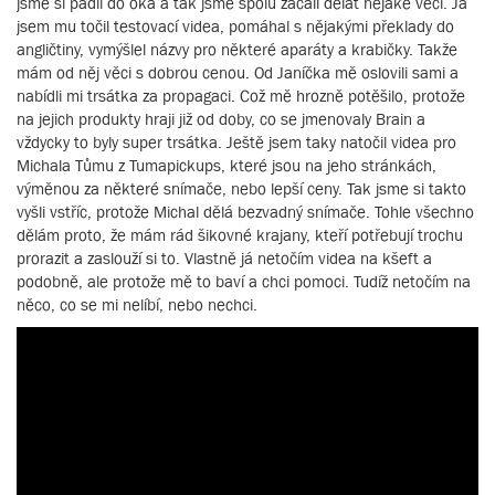
jsme si padli do oka a tak jsme spolu začali dělat nějaké věci. Já
jsem mu točil testovací videa, pomáhal s nějakými překlady do
angličtiny, vymýšlel názvy pro některé aparáty a krabičky. Takže
mám od něj věci s dobrou cenou. Od Janíčka mě oslovili sami a
nabídli mi trsátka za propagaci. Což mě hrozně potěšilo, protože
na jejich produkty hraji již od doby, co se jmenovaly Brain a
vždycky to byly super trsátka. Ještě jsem taky natočil videa pro
Michala Tůmu z Tumapickups, které jsou na jeho stránkách,
výměnou za některé snímače, nebo lepší ceny. Tak jsme si takto
vyšli vstříc, protože Michal dělá bezvadný snímače. Tohle všechno
dělám proto, že mám rád šikovné krajany, kteří potřebují trochu
prorazit a zaslouží si to. Vlastně já netočím videa na kšeft a
podobně, ale protože mě to baví a chci pomoci. Tudíž netočím na
něco, co se mi nelíbí, nebo nechci.