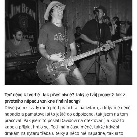
Teď něco k tvorbě. Jak píšeš písně? Jaký je tvůj proces? Jak z
prvotního nápadu vznikne finální song?
Dříve jsem si vždy ráno před prací hrál na kytaru, a když mě něco
napadlo a pamatoval si to ještě do odpoledne, tak jsem na tom
pracoval. Pak jsem to poslal Davidovi na otextování, a když to
kapela přijala, hrálo se. Teď mám času méně, takže když si
drnkám na kytaru třeba u telky a něco mě napadne, tak si to