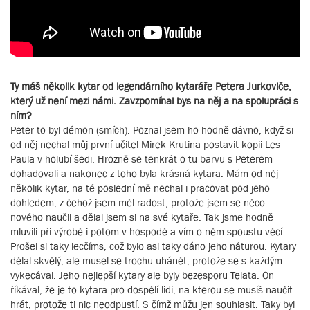
Ty máš několik kytar od legendárního kytaráře Petera Jurkoviče,
který už není mezi námi. Zavzpomínal bys na něj a na spolupráci s
ním?
Peter to byl démon (smích). Poznal jsem ho hodně dávno, když si
od něj nechal můj první učitel Mirek Krutina postavit kopii Les
Paula v holubí šedi. Hrozně se tenkrát o tu barvu s Peterem
dohadovali a nakonec z toho byla krásná kytara. Mám od něj
několik kytar, na té poslední mě nechal i pracovat pod jeho
dohledem, z čehož jsem měl radost, protože jsem se něco
nového naučil a dělal jsem si na své kytaře. Tak jsme hodně
mluvili při výrobě i potom v hospodě a vím o něm spoustu věcí.
Prošel si taky lecčíms, což bylo asi taky dáno jeho náturou. Kytary
dělal skvělý, ale musel se trochu uhánět, protože se s každým
vykecával. Jeho nejlepší kytary ale byly bezesporu Telata. On
říkával, že je to kytara pro dospělí lidi, na kterou se musíš naučit
hrát, protože ti nic neodpustí. S čímž můžu jen souhlasit. Taky byl