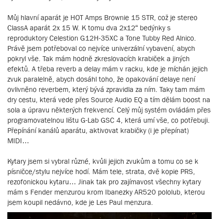
Můj hlavní aparát je HOT Amps Brownie 15 STR, což je stereo
ClassA aparát 2x 15 W. K tomu dva 2x12“ bedýnky s
reproduktory Celestion G12H-35XC a Tone Tubby Red Alnico.
Právě jsem potřeboval co nejvíce univerzální vybavení, abych
pokryl vše. Tak mám hodně zkreslovacích krabiček a jiných
efektů. A třeba reverb a delay mám v racku, kde je míchán jejich
zvuk paralelně, abych dosáhl toho, že opakování delaye není
ovlivněno reverbem, který bývá zpravidla za ním. Taky tam mám
dry cestu, která vede přes Source Audio EQ a tím dělám boost na
sola a úpravu některých frekvencí. Celý můj systém ovládám přes
programovatelnou lištu G-Lab GSC 4, která umí vše, co potřebuji.
Přepínání kanálů aparátu, aktivovat krabičky (i je přepínat)
MIDI…
Kytary jsem si vybral různé, kvůli jejich zvukům a tomu co se k
písničce/stylu nejvíce hodí. Mám tele, strata, dvě kopie PRS,
rezofonickou kytaru… Jinak tak pro zajímavost všechny kytary
mám s Fender menzurou krom Ibanezky AR520 pololub, kterou
jsem koupil nedávno, kde je Les Paul menzura.