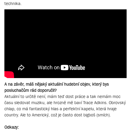
technika.
A na závěr, máš nějaký aktuální hudební objev, který bys
posluchačům rád doporučil?
Aktuální to určitě není, mám teď dost práce a tak nemám moc
času sledovat muziku, ale hrozně mě baví Trace Adkins. Obrovský
chlap, co má fantastický hlas a perfektní kapelu, která hraje
country. Ale to Americký, což je často dost bigboš (smích).
Odkazy: