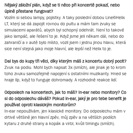
Nějaký záložní plán, když se ti něco při koncertě pokazí, nebo
úplně přestane fungovat?
Vozím si sebou lampy, pojistky. A taky poslední dobou Line6Helix
LT, který se dá zapojit rovnou do pultu a mám tam zvuky se
simulacemi aparátů, abych byl schopný odehrát. Není to takové
jako lampáč, ale řešení to je. Když jsme jeli někam dál, nebo do
zahraničí a v autě bylo místo, vozil jsem i jednu jinou hlavu, která
sice není stejná jako moje hlavní, ale lepší než Helix to je.
Dal bys do kupy tři věci, díky kterým máš z koncertu dobrý pocit?
Zvuk na podiu. Mohl bych napsat 3x (smích), ale jinak je to krom
toho zvuku samozřejmě napojení s ostatními muzikanty. Hned se
hraje líp, když to funguje dohromady. A rozhodně reakce lidí.
Odposlech na koncertech, jak to máš? In-ear nebo monitory? Co
si do odposlechu dáváš? Pokud in-ear, jaký je pro tebe benefit je
používat oproti klasickým monitorům?
In-ear nepoužívám, jen klasické monitory. Do odposlechu mám v
drtivé většině jen hlavní zpěv, můj zpěv a na větších podiích
kytaru z druhé strany a kopák a virbl, kvůli timingu (smích).