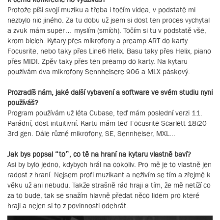
Protože píši svojí muziku a třeba i točím videa, v podstatě mi
nezbylo nic jiného. Za tu dobu už jsem si dost ten proces vychytal
a zvuk mám super… myslím (smích). Točím si tu v podstatě vše,
krom bicích. Kytary přes mikrofony a preamp ART do karty
Focusrite, nebo taky přes Line6 Helix. Basu taky přes Helix, piano
přes MIDI. Zpěv taky přes ten preamp do karty. Na kytaru
používám dva mikrofony Sennheisere 906 a MLX páskový.
Prozradíš nám, jaké další vybavení a software ve svém studiu nyní
používáš?
Program používám už léta Cubase, teď mám poslední verzi 11.
Parádní, dost intuitivní. Kartu mám teď Focusrite Scarlett 18i20
3rd gen. Dále různé mikrofony, SE, Sennheiser, MXL...
Jak bys popsal “to”, co tě na hraní na kytaru vlastně baví?
Asi by bylo jedno, kdybych hrál na cokoliv. Pro mě je to vlastně jen
radost z hraní. Nejsem profi muzikant a neživím se tím a zřejmě k
věku už ani nebudu. Takže strašně rád hraji a tím, že mě netíží co
za to bude, tak se snažím hlavně předat něco lidem pro které
hraji a nejen si to z povinnosti odehrát.