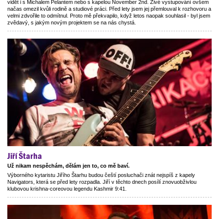
vidět i s Michalem Pelantem nebo s kapelou November 2nd. Živé vystupování ovšem
načas omezil kvůli rodině a studiové práci. Před lety jsem jej přemlouval k rozhovoru a
velmi zdvořile to odmítnul. Proto mě překvapilo, když letos naopak souhlasil - byl jsem
zvědavý, s jakým novým projektem se na nás chystá.
Jiří Štarha
Už nikam nespěchám, dělám jen to, co mě baví.
Výborného kytaristu Jiřího Štarhu budou čeští posluchači znát nejspíš z kapely
Navigators, která se před lety rozpadla. Jiří v těchto dnech posílí znovuobživlou
klubovou krishna-coreovou legendu Kashmir 9:41.