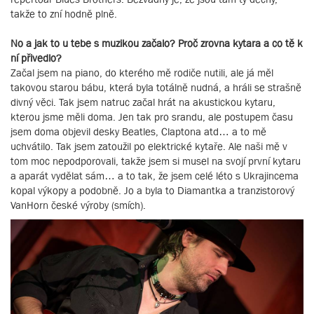
takže to zní hodně plně.
No a jak to u tebe s muzikou začalo? Proč zrovna kytara a co tě k
ní přivedlo?
Začal jsem na piano, do kterého mě rodiče nutili, ale já měl
takovou starou bábu, která byla totálně nudná, a hráli se strašně
divný věci. Tak jsem natruc začal hrát na akustickou kytaru,
kterou jsme měli doma. Jen tak pro srandu, ale postupem času
jsem doma objevil desky Beatles, Claptona atd… a to mě
uchvátilo. Tak jsem zatoužil po elektrické kytaře. Ale naši mě v
tom moc nepodporovali, takže jsem si musel na svojí první kytaru
a aparát vydělat sám… a to tak, že jsem celé léto s Ukrajincema
kopal výkopy a podobně. Jo a byla to Diamantka a tranzistorový
VanHorn české výroby (smích).