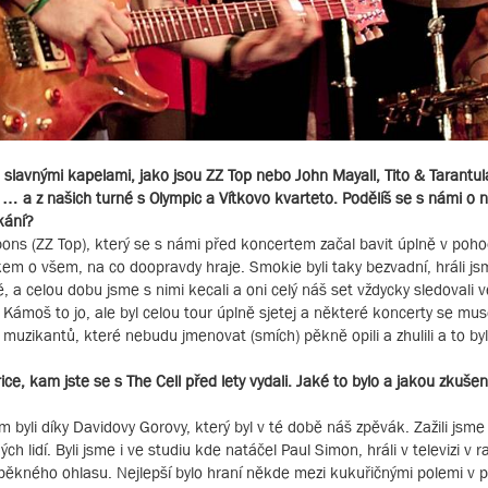
ka slavnými kapelami, jako jsou ZZ Top nebo John Mayall, Tito & Tarant
… a z našich turné s Olympic a Vítkovo kvarteto. Podělíš se s námi o 
kání?
bbons (ZZ Top), který se s námi před koncertem začal bavit úplně v poh
em o všem, na co doopravdy hraje. Smokie byli taky bezvadní, hráli js
 a celou dobu jsme s nimi kecali a oni celý náš set vždycky sledovali v
. Kámoš to jo, ale byl celou tour úplně sjetej a některé koncerty se musel
muzikantů, které nebudu jmenovat (smích) pěkně opili a zhulili a to byla
ice, kam jste se s The Cell před lety vydali. Jaké to bylo a jakou zkušen
am byli díky Davidovy Gorovy, který byl v té době náš zpěvák. Zažili jsm
h lidí. Byli jsme i ve studiu kde natáčel Paul Simon, hráli v televizi v
 pěkného ohlasu. Nejlepší bylo hraní někde mezi kukuřičnými polemi v 