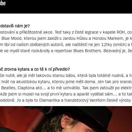
edstavíš nám je?
ování a příležitostné akce. Teď taky z čisté legrace v kapele ROH, což
. Blue Mood, kterou jsem založil s Jardou Hůlou a Honzou Markem, je 
m líbí od našich oblíbených autorů, ale naštěstí ne jen 12tky (smích) a
de se mydlí staré rock&rolly a repertoar Blues Brothers. Bezvadný je, že
č zrovna kytara a co tě k ní přivedlo?
e nutili, ale já měl takovou starou bábu, která byla totálně nudná, a hr
l hrát na akustickou kytaru, kterou jsme měli doma. Jen tak pro srandu
eatles, Claptona atd… a to mě uchvátilo. Tak jsem zatoužil po elektr
kže jsem si musel na svojí první kytaru a aparát vydělat sám… a to ta
podobně. Jo a byla to Diamantka a tranzistorový VanHorn české výroby 