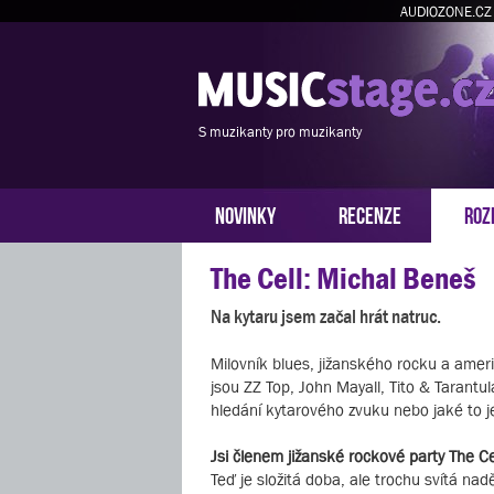
AUDIOZONE.CZ
S muzikanty pro muzikanty
NOVINKY
RECENZE
ROZ
The Cell: Michal Beneš
Na kytaru jsem začal hrát natruc.
Milovník blues, jižanského rocku a ameri
jsou ZZ Top, John Mayall, Tito & Tarantu
hledání kytarového zvuku nebo jaké to 
Jsi členem jižanské rockové party The Ce
Teď je složitá doba, ale trochu svítá n