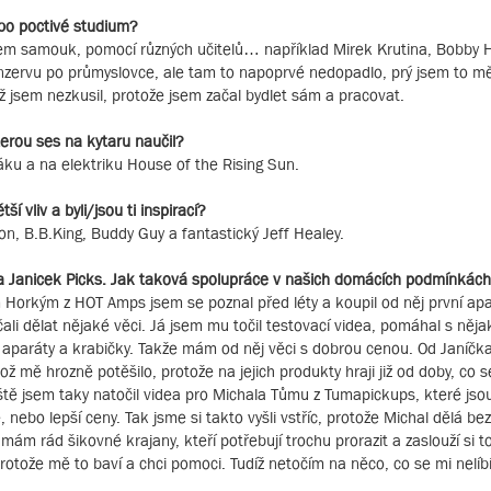
bo poctivé studium?
jsem samouk, pomocí různých učitelů… například Mirek Krutina, Bobby 
nzervu po průmyslovce, ale tam to napoprvé nedopadlo, prý jsem to měl
už jsem nezkusil, protože jsem začal bydlet sám a pracovat.
terou ses na kytaru naučil?
ku a na elektriku House of the Rising Sun.
ší vliv a byli/jsou ti inspirací?
, B.B.King, Buddy Guy a fantastický Jeff Healey.
a Janicek Picks. Jak taková spolupráce v našich domácích podmínkác
Horkým z HOT Amps jsem se poznal před léty a koupil od něj první ap
čali dělat nějaké věci. Já jsem mu točil testovací videa, pomáhal s něj
é aparáty a krabičky. Takže mám od něj věci s dobrou cenou. Od Janíčka
ož mě hrozně potěšilo, protože na jejich produkty hraji již od doby, co 
eště jsem taky natočil videa pro Michala Tůmu z Tumapickups, které jso
ebo lepší ceny. Tak jsme si takto vyšli vstříc, protože Michal dělá be
m rád šikovné krajany, kteří potřebují trochu prorazit a zaslouží si to
rotože mě to baví a chci pomoci. Tudíž netočím na něco, co se mi nelíb