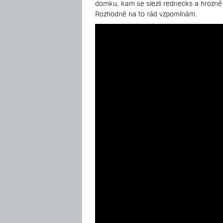
domku, kam se slezli rednecks a hrozně se
Rozhodně na to rád vzpomínám.