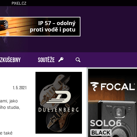
PIXEL.CZ
ZKUŠEBNY
SOUTĚŽE
1. 5. 2021
dami, jako
ího studia,
le také