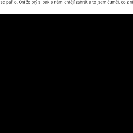
 pařilo. Oni že prý si pak s námi chtějí zahrát a to jsem čuměl, co z n