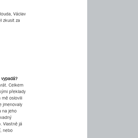
Houda, Václav
 zkusit za
h vypadá?
arát. Celkem
akými překlady
 mě oslovili
se jmenovaly
u na jeho
zvadný
. Vlastně já
í, nebo