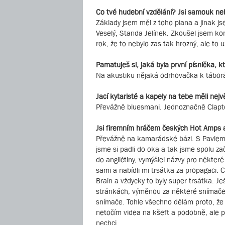
Co tvé hudební vzdělání? Jsi samouk ne
Základy jsem měl z toho piana a jinak 
Veselý, Standa Jelínek. Zkoušel jsem ko
rok, že to nebylo zas tak hrozný, ale to 
Pamatuješ si, jaká byla první písnička, k
Na akustiku nějaká odrhovačka k táborá
Jací kytaristé a kapely na tebe měli největ
Převážně bluesmani. Jednoznačně Clapton
Jsi firemním hráčem českých Hot Amps 
Převážně na kamarádské bázi. S Pavlem 
jsme si padli do oka a tak jsme spolu za
do angličtiny, vymýšlel názvy pro někter
sami a nabídli mi trsátka za propagaci. C
Brain a vždycky to byly super trsátka. J
stránkách, výměnou za některé snímače, n
snímače. Tohle všechno dělám proto, že má
netočím videa na kšeft a podobně, ale p
nechci.