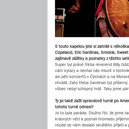
S touto kapelou jste si zahráli s několi
Copeland, Eric Sardinas, Smokie, Sweet 
zajímavé zážitky a poznatky z těchto set
Super byl právě třeba reverend Billy Gi
nám kytary a nechal nás mluvit s technik
asi pěti koncertů v Čechách a na Moravě,
chválili. Zato třeba Sardinas byl příšerný
vůbec nebyl schopný hrát. Taky jsme pár 
Ty jsi také zažil opravdové turné po Amer
tohoto turné odnesl?
Jo to byla paráda. Dlužno říci, že jsme t
krásných věcí a poznali hromadu příjemnýc
všude se nám doslalo skvělého přijetí a