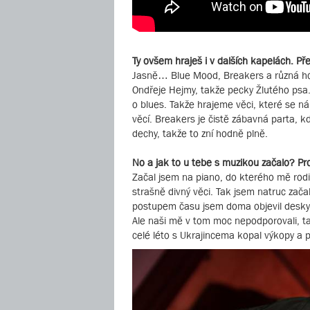
Ty ovšem hraješ i v dalších kapelách. Př
Jasně… Blue Mood, Breakers a různá host
Ondřeje Hejmy, takže pecky Žlutého psa
o blues. Takže hrajeme věci, které se ná
věcí. Breakers je čistě zábavná parta, k
dechy, takže to zní hodně plně.
No a jak to u tebe s muzikou začalo? Pro
Začal jsem na piano, do kterého mě rodič
strašně divný věci. Tak jsem natruc zača
postupem času jsem doma objevil desky B
Ale naši mě v tom moc nepodporovali, ta
celé léto s Ukrajincema kopal výkopy a 