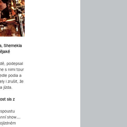
ula, Shemekia
nějaké
odě, podepsal
me s nimi tour
edle podia a
y i zrušit, že
 jízda.
ost sis z
e spoustu
 ranní show…
pojízdném