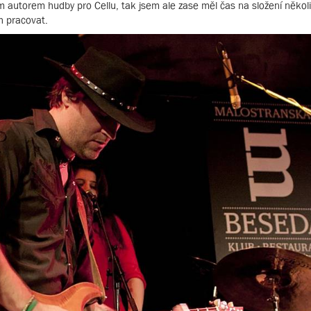
m autorem hudby pro Cellu, tak jsem ale zase měl čas na složení někol
h pracovat.