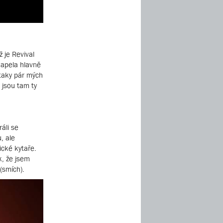
 je Revival
kapela hlavně
 taky pár mých
 jsou tam ty
áli se
, ale
ické kytaře.
k, že jsem
(smích).