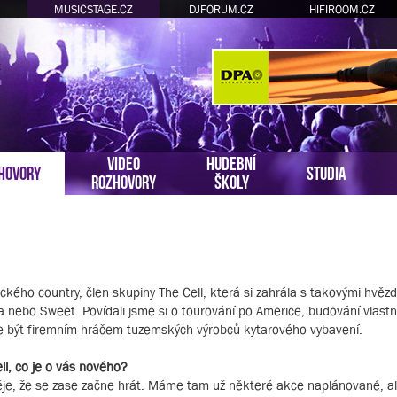
MUSICSTAGE.CZ
DJFORUM.CZ
HIFIROOM.CZ
VIDEO
HUDEBNÍ
HOVORY
STUDIA
ROZHOVORY
ŠKOLY
ckého country, člen skupiny The Cell, která si zahrála s takovými hvěz
la nebo Sweet. Povídali jsme si o tourování po Americe, budování vlastn
je být firemním hráčem tuzemských výrobců kytarového vybavení.
ll, co je o vás nového?
aděje, že se zase začne hrát. Máme tam už některé akce naplánované, a