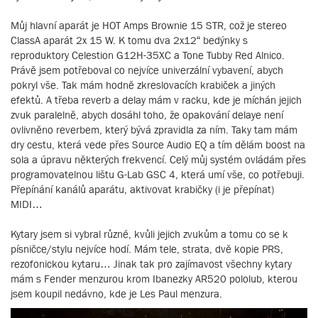
Můj hlavní aparát je HOT Amps Brownie 15 STR, což je stereo
ClassA aparát 2x 15 W. K tomu dva 2x12“ bedýnky s
reproduktory Celestion G12H-35XC a Tone Tubby Red Alnico.
Právě jsem potřeboval co nejvíce univerzální vybavení, abych
pokryl vše. Tak mám hodně zkreslovacích krabiček a jiných
efektů. A třeba reverb a delay mám v racku, kde je míchán jejich
zvuk paralelně, abych dosáhl toho, že opakování delaye není
ovlivněno reverbem, který bývá zpravidla za ním. Taky tam mám
dry cestu, která vede přes Source Audio EQ a tím dělám boost na
sola a úpravu některých frekvencí. Celý můj systém ovládám přes
programovatelnou lištu G-Lab GSC 4, která umí vše, co potřebuji.
Přepínání kanálů aparátu, aktivovat krabičky (i je přepínat)
MIDI…
Kytary jsem si vybral různé, kvůli jejich zvukům a tomu co se k
písničce/stylu nejvíce hodí. Mám tele, strata, dvě kopie PRS,
rezofonickou kytaru… Jinak tak pro zajímavost všechny kytary
mám s Fender menzurou krom Ibanezky AR520 pololub, kterou
jsem koupil nedávno, kde je Les Paul menzura.