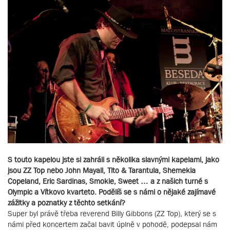
S touto kapelou jste si zahráli s několika slavnými kapelami, jako
jsou ZZ Top nebo John Mayall, Tito & Tarantula, Shemekia
Copeland, Eric Sardinas, Smokie, Sweet … a z našich turné s
Olympic a Vítkovo kvarteto. Podělíš se s námi o nějaké zajímavé
zážitky a poznatky z těchto setkání?
Super byl právě třeba reverend Billy Gibbons (ZZ Top), který se s
námi před koncertem začal bavit úplně v pohodě, podepsal nám