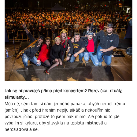
Jak se připravuješ přímo před koncertem? Rozcvička, rituály,
stimulanty…
Moc ne, sem tam si dám jednoho panáka, abych neměl trému
(smích). Jinak před hraním nepiju alkáč a nekouřím nic
povzbuzujícího, protože to jsem pak mimo. Ale pokud to jde,
vybalím si kytaru, aby si zvykla na teplotu místnosti a
nerozlaďovala se.