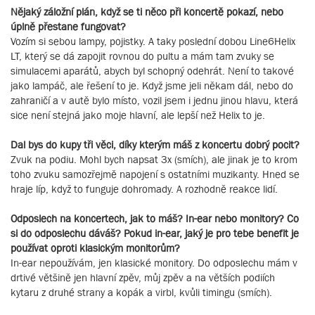
Nějaký záložní plán, když se ti něco při koncertě pokazí, nebo
úplně přestane fungovat?
Vozím si sebou lampy, pojistky. A taky poslední dobou Line6Helix
LT, který se dá zapojit rovnou do pultu a mám tam zvuky se
simulacemi aparátů, abych byl schopný odehrát. Není to takové
jako lampáč, ale řešení to je. Když jsme jeli někam dál, nebo do
zahraničí a v autě bylo místo, vozil jsem i jednu jinou hlavu, která
sice není stejná jako moje hlavní, ale lepší než Helix to je.
Dal bys do kupy tři věci, díky kterým máš z koncertu dobrý pocit?
Zvuk na podiu. Mohl bych napsat 3x (smích), ale jinak je to krom
toho zvuku samozřejmě napojení s ostatními muzikanty. Hned se
hraje líp, když to funguje dohromady. A rozhodně reakce lidí.
Odposlech na koncertech, jak to máš? In-ear nebo monitory? Co
si do odposlechu dáváš? Pokud in-ear, jaký je pro tebe benefit je
používat oproti klasickým monitorům?
In-ear nepoužívám, jen klasické monitory. Do odposlechu mám v
drtivé většině jen hlavní zpěv, můj zpěv a na větších podiích
kytaru z druhé strany a kopák a virbl, kvůli timingu (smích).