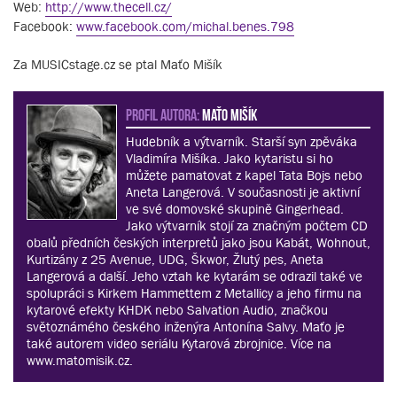
Web:
http://www.thecell.cz/
Facebook:
www.facebook.com/michal.benes.798
Za MUSICstage.cz se ptal Maťo Mišík
PROFIL AUTORA:
Maťo Mišík
Hudebník a výtvarník. Starší syn zpěváka
Vladimíra Mišíka. Jako kytaristu si ho
můžete pamatovat z kapel Tata Bojs nebo
Aneta Langerová. V současnosti je aktivní
ve své domovské skupině Gingerhead.
Jako výtvarník stojí za značným počtem CD
obalů předních českých interpretů jako jsou Kabát, Wohnout,
Kurtizány z 25 Avenue, UDG, Škwor, Žlutý pes, Aneta
Langerová a další. Jeho vztah ke kytarám se odrazil také ve
spolupráci s Kirkem Hammettem z Metallicy a jeho firmu na
kytarové efekty KHDK nebo Salvation Audio, značkou
světoznámého českého inženýra Antonína Salvy. Maťo je
také autorem video seriálu Kytarová zbrojnice. Více na
www.matomisik.cz.