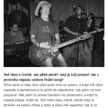
Teď něco k tvorbě. Jak píšeš písně? Jaký je tvůj proces? Jak z
prvotního nápadu vznikne finální song?
Dříve jsem si vždy ráno před prací hrál na kytaru, a když mě něco
napadlo a pamatoval si to ještě do odpoledne, tak jsem na tom
pracoval. Pak jsem to poslal Davidovi na otextování, a když to
kapela přijala, hrálo se. Teď mám času méně, takže když si
drnkám na kytaru třeba u telky a něco mě napadne, tak si to