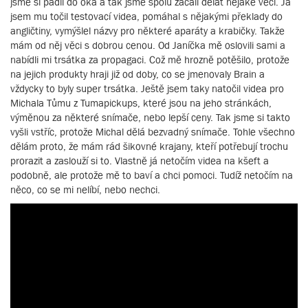
jsme si padli do oka a tak jsme spolu začali dělat nějaké věci. Já
jsem mu točil testovací videa, pomáhal s nějakými překlady do
angličtiny, vymýšlel názvy pro některé aparáty a krabičky. Takže
mám od něj věci s dobrou cenou. Od Janíčka mě oslovili sami a
nabídli mi trsátka za propagaci. Což mě hrozně potěšilo, protože
na jejich produkty hraji již od doby, co se jmenovaly Brain a
vždycky to byly super trsátka. Ještě jsem taky natočil videa pro
Michala Tůmu z Tumapickups, které jsou na jeho stránkách,
výměnou za některé snímače, nebo lepší ceny. Tak jsme si takto
vyšli vstříc, protože Michal dělá bezvadný snímače. Tohle všechno
dělám proto, že mám rád šikovné krajany, kteří potřebují trochu
prorazit a zaslouží si to. Vlastně já netočím videa na kšeft a
podobně, ale protože mě to baví a chci pomoci. Tudíž netočím na
něco, co se mi nelíbí, nebo nechci.