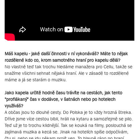
Máš kapelu - jaké další činnosti v ní vykonáváš? Máte to nějak
rozdělené kdo co, krom samotného hraní pro kapelu dělá?
No vlastně teď tak trochu hledáme manažera pro Cellu, takže se
snažíme všichni sehnat nějaká hraní. Ale v zásadě to rozdělené
máme a já se starám o muziku.
Jako kapela určitě hodně času trávíte na cestách, jak tento
"proflákaný" čas v dodávce, v šatnách nebo po hotelech
využíváš?
A občas jsou to dlouhé cesty. Do Polska je to vždy hrozná štreka.
Dříve jsme více cestou blbli, hráli na kytaru a samozřejmě se pilo.
Teď už je to trochu klidnější. Tak se kouká na filmy, poslouchá se
zajímavá muzika a kecá se. Jinak na hotelích spíše odpočívám,
čtu si, nebo se jdu někam projít ven. To hlavně ráno po hraní,