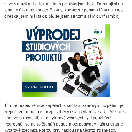
skvělý muzikant a textař. Jeho písničky jsou boží. Pamatuji si na
jednu hlášku po koncertě Žáhy, kdy slezl z podia a říkal mi „Hele
dneska jsem hrál tak blbě, že jsem se tomu sám divil“ (smích).
Tím, že hraješ ve více kapelách s širokým žánrovým rozpětím, je
zřejmé, že tomu máš přizpůsobený i svůj kytarový zvuk. Prozradíš
nám ve stručnosti, jaké kytarové vybavení nyní používáš?
Podrobněji se na to čtenáři budou moci podívat v naší chystané
Kytarové zbrojnici, kterou brzy najdou i na těchto stránkách.