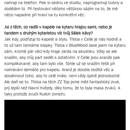
nahraji na telefon. Pak si sednu ve studiu, naprogramuji bubny a
dodělám to. Při testování něčeho většinou sázím na to, že mě
něco napadne při hraní na tu konkrétní věc.
Jsi z těch, co radši v kapele na kytaru hrajou sami, nebo je
tandem s druhým kytaristou víc tvůj šálek kávy?
Jak kdy, podřizuji to kapele a stylu. Třeba v Celle je nás hodně a
to už tam nemáme klapky. Třeba v BlueMood zase jsem na kytaru
sám, kromě pár věcí kdy hraje Jarda na akustiku. Vždy se ale
snažím, aby můj part seděl s ostatními. V Celle jsou aranže pak
komplikované, aby tam bylo vše. Tohle už se snažím řešit při
nahrávání demáče pro kapelu. Aranž je docela složitá věc a
dosáhnout toho, aby to celé hrálo, není vždy úplně jednoduché.
Ale daří se to. Třeba na těch ZZ Top jsme měli fantastický zvuk,
prý lepší než hlavní hvězdy, díky tomu, že to byla masa zvuků. A
taky protože zvučil Kulich (smích).