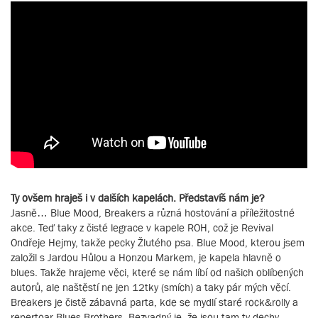
Ty ovšem hraješ i v dalších kapelách. Představíš nám je?
Jasně… Blue Mood, Breakers a různá hostování a příležitostné
akce. Teď taky z čisté legrace v kapele ROH, což je Revival
Ondřeje Hejmy, takže pecky Žlutého psa. Blue Mood, kterou jsem
založil s Jardou Hůlou a Honzou Markem, je kapela hlavně o
blues. Takže hrajeme věci, které se nám líbí od našich oblíbených
autorů, ale naštěstí ne jen 12tky (smích) a taky pár mých věcí.
Breakers je čistě zábavná parta, kde se mydlí staré rock&rolly a
repertoar Blues Brothers. Bezvadný je, že jsou tam ty dechy,