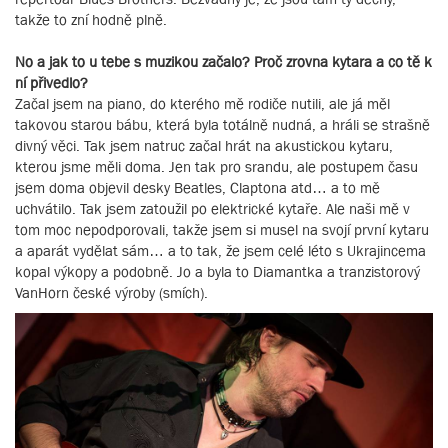
takže to zní hodně plně.
No a jak to u tebe s muzikou začalo? Proč zrovna kytara a co tě k
ní přivedlo?
Začal jsem na piano, do kterého mě rodiče nutili, ale já měl
takovou starou bábu, která byla totálně nudná, a hráli se strašně
divný věci. Tak jsem natruc začal hrát na akustickou kytaru,
kterou jsme měli doma. Jen tak pro srandu, ale postupem času
jsem doma objevil desky Beatles, Claptona atd… a to mě
uchvátilo. Tak jsem zatoužil po elektrické kytaře. Ale naši mě v
tom moc nepodporovali, takže jsem si musel na svojí první kytaru
a aparát vydělat sám… a to tak, že jsem celé léto s Ukrajincema
kopal výkopy a podobně. Jo a byla to Diamantka a tranzistorový
VanHorn české výroby (smích).