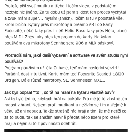
Protože píši svojí muziku a třeba i točím videa, v podstatě mi
nezbylo nic jiného. Za tu dobu už jsem si dost ten proces vychytal
a zvuk mám super… myslím (smích). Točím si tu v podstatě vše,
krom bicích. Kytary přes mikrofony a preamp ART do karty
Focusrite, nebo taky přes Line6 Helix. Basu taky přes Helix, piano
přes MIDI. Zpěv taky přes ten preamp do karty. Na kytaru
používám dva mikrofony Sennheisere 906 a MLX páskový.
Prozradíš nám, jaké další vybavení a software ve svém studiu nyní
používáš?
Program používám už léta Cubase, teď mám poslední verzi 11.
Parádní, dost intuitivní. Kartu mám teď Focusrite Scarlett 18i20
3rd gen. Dále různé mikrofony, SE, Sennheiser, MXL...
Jak bys popsal “to”, co tě na hraní na kytaru vlastně baví?
Asi by bylo jedno, kdybych hrál na cokoliv. Pro mě je to vlastně jen
radost z hraní. Nejsem profi muzikant a neživím se tím a zřejmě k
věku už ani nebudu. Takže strašně rád hraji a tím, že mě netíží co
za to bude, tak se snažím hlavně předat něco lidem pro které
hraji a nejen si to z povinnosti odehrát.