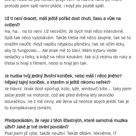
protože jsem spíš ranní ptáče, i když jdu pozdě spát.
Už ti není dvacet, máš ještě pořád dost chuti, času a vůle na
cvičení?
Ha, ha... no to není. Už necvičím, že bych hrál něco intenzivně.
Spíš tak něco vyzobávám. Takže třeba mě něco zaujme, tak se to
snažím naučit. Když napíšu nějakou písničku, tak se učím licky,
aby to fungovalo… Ale jinak mě to baví. Mám kytaru vedle
sedačky u telky, a když na něco koukám, tak si jí vezmu do ruky a
třeba si hraji s filmem, nebo si hraji jen tak.
Je hudba tvůj jediný životní koníček, nebo máš i něco jiného?
Nějaký tajný koníček, o kterém si ještě nikomu neřekl?
Je hlavní. Jinak dost sportuji, kolo, lyže, windsurf/kite… taky jsem
začal jezdit na motorce, což ale před dvěma lety skončilo
bouračkou, ne z mé vinny, ale žena už nechce abych jezdil, tak je
to komplikovaný (smích).
Předpokládám, že nejsi z těch šťastných, které samotná muzika
uživí? Jaké je tvé civilní povolání?
Psal jsem již výše, takže neuživí. Takže dělám, řekněme, IT