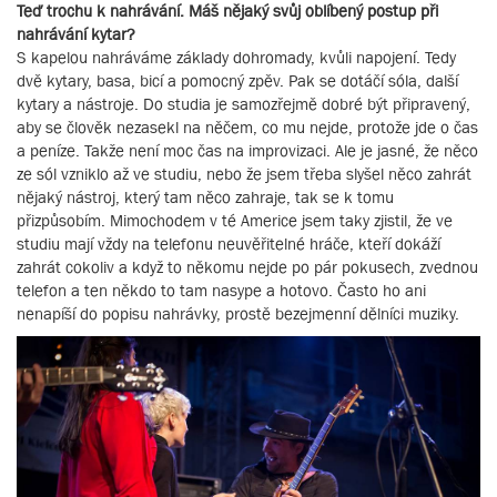
Teď trochu k nahrávání. Máš nějaký svůj oblíbený postup při
nahrávání kytar?
S kapelou nahráváme základy dohromady, kvůli napojení. Tedy
dvě kytary, basa, bicí a pomocný zpěv. Pak se dotáčí sóla, další
kytary a nástroje. Do studia je samozřejmě dobré být připravený,
aby se člověk nezasekl na něčem, co mu nejde, protože jde o čas
a peníze. Takže není moc čas na improvizaci. Ale je jasné, že něco
ze sól vzniklo až ve studiu, nebo že jsem třeba slyšel něco zahrát
nějaký nástroj, který tam něco zahraje, tak se k tomu
přizpůsobím. Mimochodem v té Americe jsem taky zjistil, že ve
studiu mají vždy na telefonu neuvěřitelné hráče, kteří dokáží
zahrát cokoliv a když to někomu nejde po pár pokusech, zvednou
telefon a ten někdo to tam nasype a hotovo. Často ho ani
nenapíší do popisu nahrávky, prostě bezejmenní dělníci muziky.