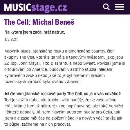
S muzikanty pro muzikanty
The Cell: Michal Beneš
Na kytaru jsem začal hrát natruc.
1. 5. 2021
Milovník blues, jižanského rocku a amerického country, člen
skupiny The Cell, která si zahrála s takovými hvězdami, jako jsou
ZZ Top, John Mayall, Tito & Tarantula nebo Sweet. Povídali jsme si
o tourování po Americe, budování vlastního studia, hledání
kytarového zvuku nebo jaké to je být firemním hráčem
tuzemských výrobců kytarového vybavení.
Jsi členem jižanské rockové party The Cell, co je o vás nového?
Teď je složitá doba, ale trochu svítá naděje, že se zase začne
hrát. Máme tam už některé akce naplánované, ale také bohužel
některé odpadly. Já jsem hlavním autorem hudby pro Cellu, tak
jsem ale zase měl čas na složení několika nových věcí, takže jak
to půjde, začneme na nich pracovat.