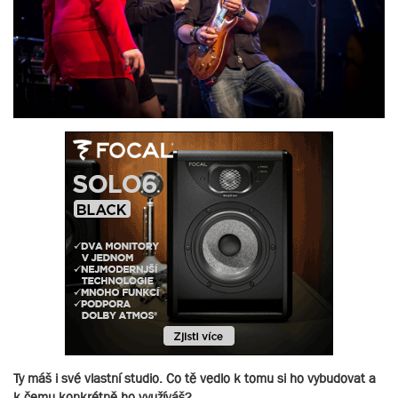
Ty máš i své vlastní studio. Co tě vedlo k tomu si ho vybudovat a
k čemu konkrétně ho využíváš?