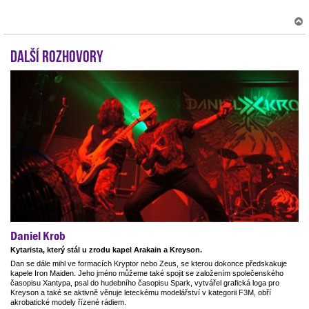
Další rozhovory
r
Daniel Krob
Kytarista, který stál u zrodu kapel Arakain a Kreyson.
Dan se dále mihl ve formacích Kryptor nebo Zeus, se kterou dokonce předskakuje
kapele Iron Maiden. Jeho jméno můžeme také spojit se založením společenského
časopisu Xantypa, psal do hudebního časopisu Spark, vytvářel grafická loga pro
Kreyson a také se aktivně věnuje leteckému modelářství v kategorii F3M, obří
akrobatické modely řízené rádiem.