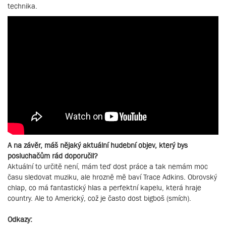
technika.
A na závěr, máš nějaký aktuální hudební objev, který bys
posluchačům rád doporučil?
Aktuální to určitě není, mám teď dost práce a tak nemám moc
času sledovat muziku, ale hrozně mě baví Trace Adkins. Obrovský
chlap, co má fantastický hlas a perfektní kapelu, která hraje
country. Ale to Americký, což je často dost bigboš (smích).
Odkazy: