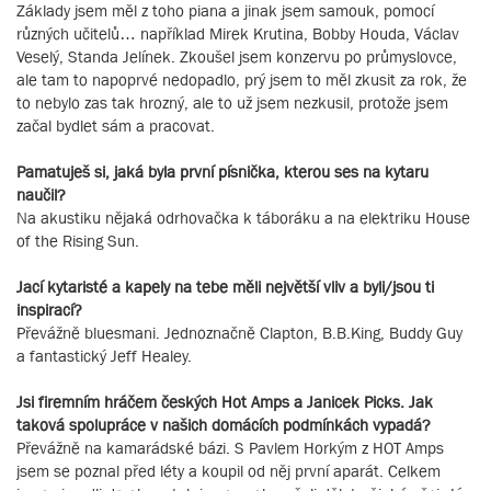
Základy jsem měl z toho piana a jinak jsem samouk, pomocí
různých učitelů… například Mirek Krutina, Bobby Houda, Václav
Veselý, Standa Jelínek. Zkoušel jsem konzervu po průmyslovce,
ale tam to napoprvé nedopadlo, prý jsem to měl zkusit za rok, že
to nebylo zas tak hrozný, ale to už jsem nezkusil, protože jsem
začal bydlet sám a pracovat.
Pamatuješ si, jaká byla první písnička, kterou ses na kytaru
naučil?
Na akustiku nějaká odrhovačka k táboráku a na elektriku House
of the Rising Sun.
Jací kytaristé a kapely na tebe měli největší vliv a byli/jsou ti
inspirací?
Převážně bluesmani. Jednoznačně Clapton, B.B.King, Buddy Guy
a fantastický Jeff Healey.
Jsi firemním hráčem českých Hot Amps a Janicek Picks. Jak
taková spolupráce v našich domácích podmínkách vypadá?
Převážně na kamarádské bázi. S Pavlem Horkým z HOT Amps
jsem se poznal před léty a koupil od něj první aparát. Celkem