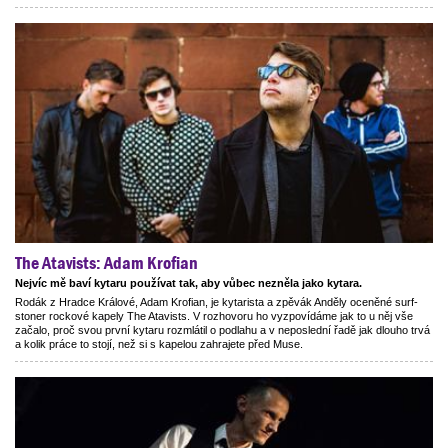
The Atavists: Adam Krofian
Nejvíc mě baví kytaru používat tak, aby vůbec nezněla jako kytara.
Rodák z Hradce Králové, Adam Krofian, je kytarista a zpěvák Anděly oceněné surf-
stoner rockové kapely The Atavists. V rozhovoru ho vyzpovídáme jak to u něj vše
začalo, proč svou první kytaru rozmlátil o podlahu a v neposlední řadě jak dlouho trvá
a kolik práce to stojí, než si s kapelou zahrajete před Muse.