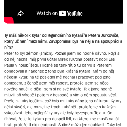
Ty máš několik kytar od legendárního kytaráře Petera Jurkoviče,
který už není mezi námi. Zavzpomínal bys na něj a na spolupráci s
ním?
Peter to byl démon (smích). Poznal jsem ho hodně dávno, když si
od něj nechal můj první učitel Mirek Krutina postavit kopii Les
Paula v holubí šedi. Hrozně se tenkrát o tu barvu s Peterem
dohadovali a nakonec z toho byla krásná kytara. Mám od něj
několik kytar, na té poslední mě nechal i pracovat pod jeho
dohledem, z čehož jsem měl radost, protože jsem se něco
nového naučil a dělal jsem si na své kytaře. Tak jsme hodně
mluvili při výrobě i potom v hospodě a vím o něm spoustu věcí.
Prošel si taky lecčíms, což bylo asi taky dáno jeho náturou. Kytary
dělal skvělý, ale musel se trochu uhánět, protože se s každým
vykecával. Jeho nejlepší kytary ale byly bezesporu Telata. On
říkával, že je to kytara pro dospělí lidi, na kterou se musíš naučit
hrát, protože ti nic neodpustí. S čímž můžu jen souhlasit. Taky byl