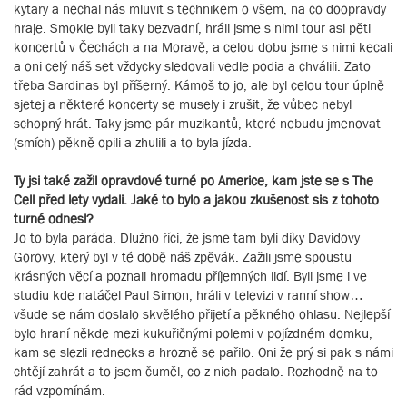
kytary a nechal nás mluvit s technikem o všem, na co doopravdy
hraje. Smokie byli taky bezvadní, hráli jsme s nimi tour asi pěti
koncertů v Čechách a na Moravě, a celou dobu jsme s nimi kecali
a oni celý náš set vždycky sledovali vedle podia a chválili. Zato
třeba Sardinas byl příšerný. Kámoš to jo, ale byl celou tour úplně
sjetej a některé koncerty se musely i zrušit, že vůbec nebyl
schopný hrát. Taky jsme pár muzikantů, které nebudu jmenovat
(smích) pěkně opili a zhulili a to byla jízda.
Ty jsi také zažil opravdové turné po Americe, kam jste se s The
Cell před lety vydali. Jaké to bylo a jakou zkušenost sis z tohoto
turné odnesl?
Jo to byla paráda. Dlužno říci, že jsme tam byli díky Davidovy
Gorovy, který byl v té době náš zpěvák. Zažili jsme spoustu
krásných věcí a poznali hromadu příjemných lidí. Byli jsme i ve
studiu kde natáčel Paul Simon, hráli v televizi v ranní show…
všude se nám doslalo skvělého přijetí a pěkného ohlasu. Nejlepší
bylo hraní někde mezi kukuřičnými polemi v pojízdném domku,
kam se slezli rednecks a hrozně se pařilo. Oni že prý si pak s námi
chtějí zahrát a to jsem čuměl, co z nich padalo. Rozhodně na to
rád vzpomínám.