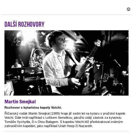
Další rozhovory
r
Martin Smejkal
Rozhovor s kytaristou kapely Votchi.
Říčanský rodák Martin Smejkal (1989) hraje již sedm let na kytaru v pražské kapele
Votchi. Dále hrál například s Leškem Semelkou, jakožto stálý záskok za kytaristu
Tomáše Vychytila, či s Otou Balagem. S kapelou Votchi též předskakoval známým
zahraničním kapelám, jako například Uriah Heep či Nazareth.