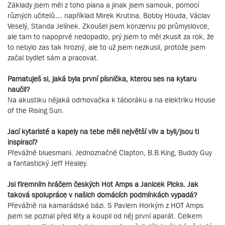
Základy jsem měl z toho piana a jinak jsem samouk, pomocí
různých učitelů… například Mirek Krutina, Bobby Houda, Václav
Veselý, Standa Jelínek. Zkoušel jsem konzervu po průmyslovce,
ale tam to napoprvé nedopadlo, prý jsem to měl zkusit za rok, že
to nebylo zas tak hrozný, ale to už jsem nezkusil, protože jsem
začal bydlet sám a pracovat.
Pamatuješ si, jaká byla první písnička, kterou ses na kytaru
naučil?
Na akustiku nějaká odrhovačka k táboráku a na elektriku House
of the Rising Sun.
Jací kytaristé a kapely na tebe měli největší vliv a byli/jsou ti
inspirací?
Převážně bluesmani. Jednoznačně Clapton, B.B.King, Buddy Guy
a fantastický Jeff Healey.
Jsi firemním hráčem českých Hot Amps a Janicek Picks. Jak
taková spolupráce v našich domácích podmínkách vypadá?
Převážně na kamarádské bázi. S Pavlem Horkým z HOT Amps
jsem se poznal před léty a koupil od něj první aparát. Celkem