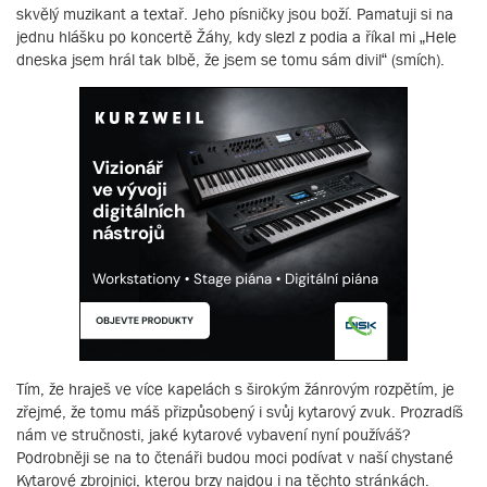
skvělý muzikant a textař. Jeho písničky jsou boží. Pamatuji si na
jednu hlášku po koncertě Žáhy, kdy slezl z podia a říkal mi „Hele
dneska jsem hrál tak blbě, že jsem se tomu sám divil“ (smích).
Tím, že hraješ ve více kapelách s širokým žánrovým rozpětím, je
zřejmé, že tomu máš přizpůsobený i svůj kytarový zvuk. Prozradíš
nám ve stručnosti, jaké kytarové vybavení nyní používáš?
Podrobněji se na to čtenáři budou moci podívat v naší chystané
Kytarové zbrojnici, kterou brzy najdou i na těchto stránkách.