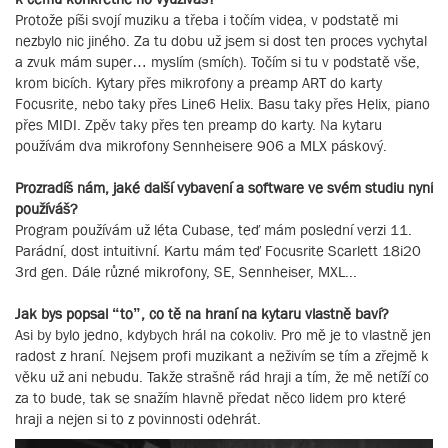
Protože píši svojí muziku a třeba i točím videa, v podstatě mi
nezbylo nic jiného. Za tu dobu už jsem si dost ten proces vychytal
a zvuk mám super… myslím (smích). Točím si tu v podstatě vše,
krom bicích. Kytary přes mikrofony a preamp ART do karty
Focusrite, nebo taky přes Line6 Helix. Basu taky přes Helix, piano
přes MIDI. Zpěv taky přes ten preamp do karty. Na kytaru
používám dva mikrofony Sennheisere 906 a MLX páskový.
Prozradíš nám, jaké další vybavení a software ve svém studiu nyní
používáš?
Program používám už léta Cubase, teď mám poslední verzi 11.
Parádní, dost intuitivní. Kartu mám teď Focusrite Scarlett 18i20
3rd gen. Dále různé mikrofony, SE, Sennheiser, MXL...
Jak bys popsal “to”, co tě na hraní na kytaru vlastně baví?
Asi by bylo jedno, kdybych hrál na cokoliv. Pro mě je to vlastně jen
radost z hraní. Nejsem profi muzikant a neživím se tím a zřejmě k
věku už ani nebudu. Takže strašně rád hraji a tím, že mě netíží co
za to bude, tak se snažím hlavně předat něco lidem pro které
hraji a nejen si to z povinnosti odehrát.