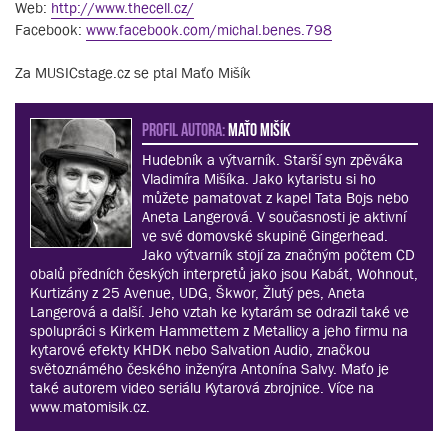
Web:
http://www.thecell.cz/
Facebook:
www.facebook.com/michal.benes.798
Za MUSICstage.cz se ptal Maťo Mišík
PROFIL AUTORA:
Maťo Mišík
Hudebník a výtvarník. Starší syn zpěváka
Vladimíra Mišíka. Jako kytaristu si ho
můžete pamatovat z kapel Tata Bojs nebo
Aneta Langerová. V současnosti je aktivní
ve své domovské skupině Gingerhead.
Jako výtvarník stojí za značným počtem CD
obalů předních českých interpretů jako jsou Kabát, Wohnout,
Kurtizány z 25 Avenue, UDG, Škwor, Žlutý pes, Aneta
Langerová a další. Jeho vztah ke kytarám se odrazil také ve
spolupráci s Kirkem Hammettem z Metallicy a jeho firmu na
kytarové efekty KHDK nebo Salvation Audio, značkou
světoznámého českého inženýra Antonína Salvy. Maťo je
také autorem video seriálu Kytarová zbrojnice. Více na
www.matomisik.cz.