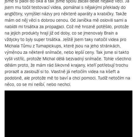
jsme si padli do oka a tak jsme spolu začali dělat nějaké věci. Já
jsem mu točil testovací videa, pomáhal s nějakými překlady do
angličtiny, vymýšlel názvy pro některé aparáty a krabičky. Takže
mám od něj věci s dobrou cenou. Od Janíčka mě oslovili sami a
nabídli mi trsátka za propagaci. Což mě hrozně potěšilo, protože
na jejich produkty hraji již od doby, co se jmenovaly Brain a
vždycky to byly super trsátka. Ještě jsem taky natočil videa pro
Michala Tůmu z Tumapickups, které jsou na jeho stránkách,
výměnou za některé snímače, nebo lepší ceny. Tak jsme si takto
vyšli vstříc, protože Michal dělá bezvadný snímače. Tohle všechno
dělám proto, že mám rád šikovné krajany, kteří potřebují trochu
prorazit a zaslouží si to. Vlastně já netočím videa na kšeft a
podobně, ale protože mě to baví a chci pomoci. Tudíž netočím na
něco, co se mi nelíbí, nebo nechci.