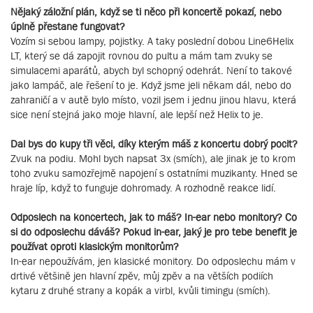
Nějaký záložní plán, když se ti něco při koncertě pokazí, nebo
úplně přestane fungovat?
Vozím si sebou lampy, pojistky. A taky poslední dobou Line6Helix
LT, který se dá zapojit rovnou do pultu a mám tam zvuky se
simulacemi aparátů, abych byl schopný odehrát. Není to takové
jako lampáč, ale řešení to je. Když jsme jeli někam dál, nebo do
zahraničí a v autě bylo místo, vozil jsem i jednu jinou hlavu, která
sice není stejná jako moje hlavní, ale lepší než Helix to je.
Dal bys do kupy tři věci, díky kterým máš z koncertu dobrý pocit?
Zvuk na podiu. Mohl bych napsat 3x (smích), ale jinak je to krom
toho zvuku samozřejmě napojení s ostatními muzikanty. Hned se
hraje líp, když to funguje dohromady. A rozhodně reakce lidí.
Odposlech na koncertech, jak to máš? In-ear nebo monitory? Co
si do odposlechu dáváš? Pokud in-ear, jaký je pro tebe benefit je
používat oproti klasickým monitorům?
In-ear nepoužívám, jen klasické monitory. Do odposlechu mám v
drtivé většině jen hlavní zpěv, můj zpěv a na větších podiích
kytaru z druhé strany a kopák a virbl, kvůli timingu (smích).