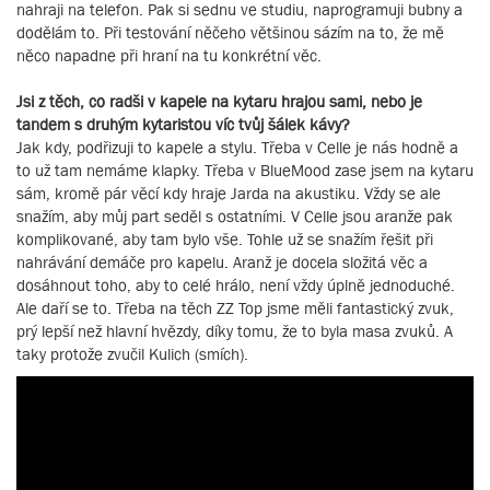
nahraji na telefon. Pak si sednu ve studiu, naprogramuji bubny a
dodělám to. Při testování něčeho většinou sázím na to, že mě
něco napadne při hraní na tu konkrétní věc.
Jsi z těch, co radši v kapele na kytaru hrajou sami, nebo je
tandem s druhým kytaristou víc tvůj šálek kávy?
Jak kdy, podřizuji to kapele a stylu. Třeba v Celle je nás hodně a
to už tam nemáme klapky. Třeba v BlueMood zase jsem na kytaru
sám, kromě pár věcí kdy hraje Jarda na akustiku. Vždy se ale
snažím, aby můj part seděl s ostatními. V Celle jsou aranže pak
komplikované, aby tam bylo vše. Tohle už se snažím řešit při
nahrávání demáče pro kapelu. Aranž je docela složitá věc a
dosáhnout toho, aby to celé hrálo, není vždy úplně jednoduché.
Ale daří se to. Třeba na těch ZZ Top jsme měli fantastický zvuk,
prý lepší než hlavní hvězdy, díky tomu, že to byla masa zvuků. A
taky protože zvučil Kulich (smích).