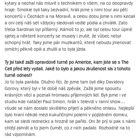
kytary a nechal nás mluvit s technikem o všem, na co doopravdy
hraje. Smokie byli taky bezvadní, hráli jsme s nimi tour asi pěti
koncertů v Čechách a na Moravě, a celou dobu jsme s nimi kecali
a oni celý náš set vždycky sledovali vedle podia a chválili. Zato
třeba Sardinas byl příšerný. Kámoš to jo, ale byl celou tour úplně
sjetej a některé koncerty se musely i zrušit, že vůbec nebyl
schopný hrát. Taky jsme pár muzikantů, které nebudu jmenovat
(smích) pěkně opili a zhulili a to byla jízda.
Ty jsi také zažil opravdové turné po Americe, kam jste se s The
Cell před lety vydali. Jaké to bylo a jakou zkušenost sis z tohoto
turné odnesl?
Jo to byla paráda. Dlužno říci, že jsme tam byli díky Davidovy
Gorovy, který byl v té době náš zpěvák. Zažili jsme spoustu
krásných věcí a poznali hromadu příjemných lidí. Byli jsme i ve
studiu kde natáčel Paul Simon, hráli v televizi v ranní show…
všude se nám doslalo skvělého přijetí a pěkného ohlasu. Nejlepší
bylo hraní někde mezi kukuřičnými polemi v pojízdném domku,
kam se slezli rednecks a hrozně se pařilo. Oni že prý si pak s námi
chtějí zahrát a to jsem čuměl, co z nich padalo. Rozhodně na to
rád vzpomínám.