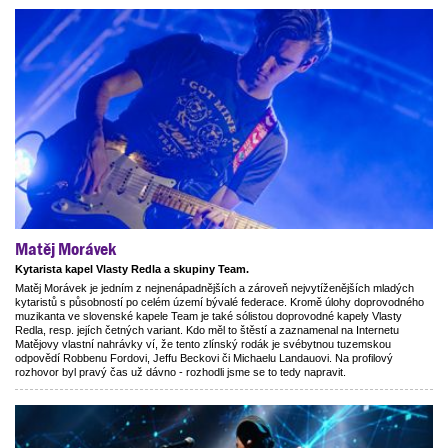
Matěj Morávek
Kytarista kapel Vlasty Redla a skupiny Team.
Matěj Morávek je jedním z nejnenápadnějších a zároveň nejvytíženějších mladých
kytaristů s působností po celém území bývalé federace. Kromě úlohy doprovodného
muzikanta ve slovenské kapele Team je také sólistou doprovodné kapely Vlasty
Redla, resp. jejích četných variant. Kdo měl to štěstí a zaznamenal na Internetu
Matějovy vlastní nahrávky ví, že tento zlínský rodák je svébytnou tuzemskou
odpovědí Robbenu Fordovi, Jeffu Beckovi či Michaelu Landauovi. Na profilový
rozhovor byl pravý čas už dávno - rozhodli jsme se to tedy napravit.