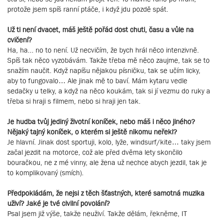
protože jsem spíš ranní ptáče, i když jdu pozdě spát.
Už ti není dvacet, máš ještě pořád dost chuti, času a vůle na
cvičení?
Ha, ha... no to není. Už necvičím, že bych hrál něco intenzivně.
Spíš tak něco vyzobávám. Takže třeba mě něco zaujme, tak se to
snažím naučit. Když napíšu nějakou písničku, tak se učím licky,
aby to fungovalo… Ale jinak mě to baví. Mám kytaru vedle
sedačky u telky, a když na něco koukám, tak si jí vezmu do ruky a
třeba si hraji s filmem, nebo si hraji jen tak.
Je hudba tvůj jediný životní koníček, nebo máš i něco jiného?
Nějaký tajný koníček, o kterém si ještě nikomu neřekl?
Je hlavní. Jinak dost sportuji, kolo, lyže, windsurf/kite… taky jsem
začal jezdit na motorce, což ale před dvěma lety skončilo
bouračkou, ne z mé vinny, ale žena už nechce abych jezdil, tak je
to komplikovaný (smích).
Předpokládám, že nejsi z těch šťastných, které samotná muzika
uživí? Jaké je tvé civilní povolání?
Psal jsem již výše, takže neuživí. Takže dělám, řekněme, IT