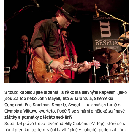
S touto kapelou jste si zahráli s několika slavnými kapelami, jako
jsou ZZ Top nebo John Mayall, Tito & Tarantula, Shemekia
Copeland, Eric Sardinas, Smokie, Sweet … a z našich turné s
Olympic a Vítkovo kvarteto. Podělíš se s námi o nějaké zajímavé
zážitky a poznatky z těchto setkání?
Super byl právě třeba reverend Billy Gibbons (ZZ Top), který se s
námi před koncertem začal bavit úplně v pohodě, podepsal nám