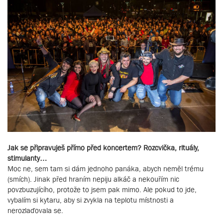
Jak se připravuješ přímo před koncertem? Rozcvička, rituály,
stimulanty…
Moc ne, sem tam si dám jednoho panáka, abych neměl trému
(smích). Jinak před hraním nepiju alkáč a nekouřím nic
povzbuzujícího, protože to jsem pak mimo. Ale pokud to jde,
vybalím si kytaru, aby si zvykla na teplotu místnosti a
nerozlaďovala se.