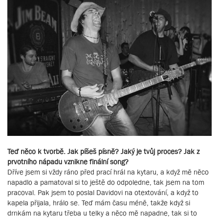
Teď něco k tvorbě. Jak píšeš písně? Jaký je tvůj proces? Jak z
prvotního nápadu vznikne finální song?
Dříve jsem si vždy ráno před prací hrál na kytaru, a když mě něco
napadlo a pamatoval si to ještě do odpoledne, tak jsem na tom
pracoval. Pak jsem to poslal Davidovi na otextování, a když to
kapela přijala, hrálo se. Teď mám času méně, takže když si
drnkám na kytaru třeba u telky a něco mě napadne, tak si to