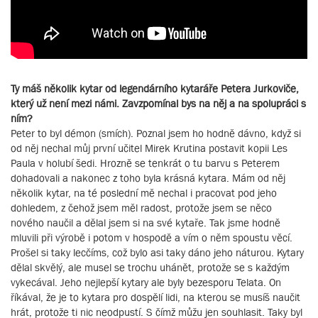
Ty máš několik kytar od legendárního kytaráře Petera Jurkoviče,
který už není mezi námi. Zavzpomínal bys na něj a na spolupráci s
ním?
Peter to byl démon (smích). Poznal jsem ho hodně dávno, když si
od něj nechal můj první učitel Mirek Krutina postavit kopii Les
Paula v holubí šedi. Hrozně se tenkrát o tu barvu s Peterem
dohadovali a nakonec z toho byla krásná kytara. Mám od něj
několik kytar, na té poslední mě nechal i pracovat pod jeho
dohledem, z čehož jsem měl radost, protože jsem se něco
nového naučil a dělal jsem si na své kytaře. Tak jsme hodně
mluvili při výrobě i potom v hospodě a vím o něm spoustu věcí.
Prošel si taky lecčíms, což bylo asi taky dáno jeho náturou. Kytary
dělal skvělý, ale musel se trochu uhánět, protože se s každým
vykecával. Jeho nejlepší kytary ale byly bezesporu Telata. On
říkával, že je to kytara pro dospělí lidi, na kterou se musíš naučit
hrát, protože ti nic neodpustí. S čímž můžu jen souhlasit. Taky byl