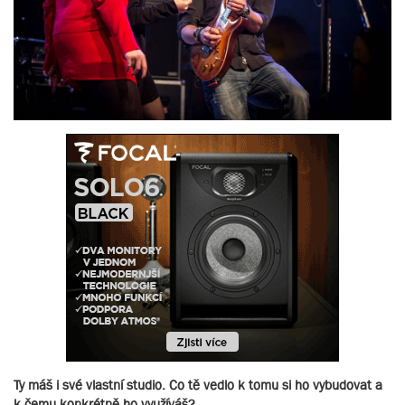
Ty máš i své vlastní studio. Co tě vedlo k tomu si ho vybudovat a
k čemu konkrétně ho využíváš?