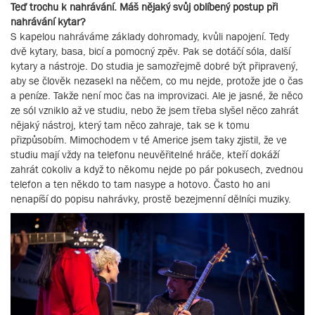
Teď trochu k nahrávání. Máš nějaký svůj oblíbený postup při
nahrávání kytar?
S kapelou nahráváme základy dohromady, kvůli napojení. Tedy
dvě kytary, basa, bicí a pomocný zpěv. Pak se dotáčí sóla, další
kytary a nástroje. Do studia je samozřejmě dobré být připravený,
aby se člověk nezasekl na něčem, co mu nejde, protože jde o čas
a peníze. Takže není moc čas na improvizaci. Ale je jasné, že něco
ze sól vzniklo až ve studiu, nebo že jsem třeba slyšel něco zahrát
nějaký nástroj, který tam něco zahraje, tak se k tomu
přizpůsobím. Mimochodem v té Americe jsem taky zjistil, že ve
studiu mají vždy na telefonu neuvěřitelné hráče, kteří dokáží
zahrát cokoliv a když to někomu nejde po pár pokusech, zvednou
telefon a ten někdo to tam nasype a hotovo. Často ho ani
nenapíší do popisu nahrávky, prostě bezejmenní dělníci muziky.