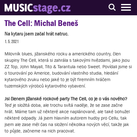
S muzikanty pro muzikanty
The Cell: Michal Beneš
Na kytaru jsem začal hrát natruc.
1. 5. 2021
Milovník blues, jižanského rocku a amerického country, člen
skupiny The Cell, která si zahrála s takovými hvězdami, jako jsou
ZZ Top, John Mayall, Tito & Tarantula nebo Sweet. Povídali jsme si
o tourování po Americe, budování vlastního studia, hledání
kytarového zvuku nebo jaké to je být firemním hráčem
tuzemských výrobců kytarového vybavení.
Jsi členem jižanské rockové party The Cell, co je o vás nového?
Teď je složitá doba, ale trochu svítá naděje, že se zase začne
hrát. Máme tam už některé akce naplánované, ale také bohužel
některé odpadly. Já jsem hlavním autorem hudby pro Cellu, tak
jsem ale zase měl čas na složení několika nových věcí, takže jak
to půjde, začneme na nich pracovat.