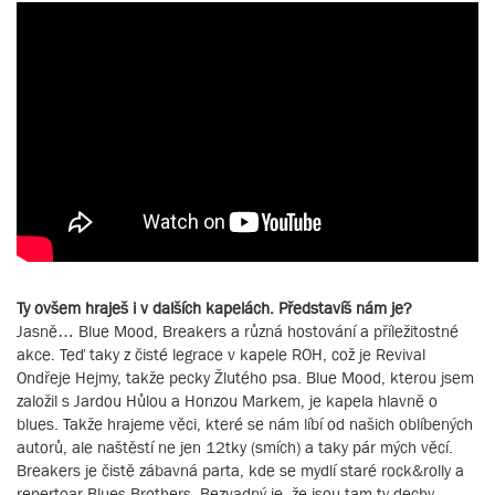
Ty ovšem hraješ i v dalších kapelách. Představíš nám je?
Jasně… Blue Mood, Breakers a různá hostování a příležitostné
akce. Teď taky z čisté legrace v kapele ROH, což je Revival
Ondřeje Hejmy, takže pecky Žlutého psa. Blue Mood, kterou jsem
založil s Jardou Hůlou a Honzou Markem, je kapela hlavně o
blues. Takže hrajeme věci, které se nám líbí od našich oblíbených
autorů, ale naštěstí ne jen 12tky (smích) a taky pár mých věcí.
Breakers je čistě zábavná parta, kde se mydlí staré rock&rolly a
repertoar Blues Brothers. Bezvadný je, že jsou tam ty dechy,