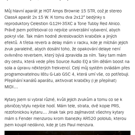
Můj hlavní aparát je HOT Amps Brownie 15 STR, což je stereo
ClassA aparát 2x 15 W. K tomu dva 2x12“ bedýnky s
reproduktory Celestion G12H-35XC a Tone Tubby Red Alnico.
Právě jsem potřeboval co nejvíce univerzální vybavení, abych
pokryl vše. Tak mám hodně zkreslovacích krabiček a jiných
efektů. A třeba reverb a delay mám v racku, kde je míchán jejich
zvuk paralelně, abych dosáhl toho, že opakování delaye není
ovlivněno reverbem, který bývá zpravidla za ním. Taky tam mám
dry cestu, která vede přes Source Audio EQ a tím dělám boost na
sola a úpravu některých frekvencí. Celý můj systém ovládám přes
programovatelnou lištu G-Lab GSC 4, která umí vše, co potřebuji.
Přepínání kanálů aparátu, aktivovat krabičky (i je přepínat)
MIDI…
Kytary jsem si vybral různé, kvůli jejich zvukům a tomu co se k
písničce/stylu nejvíce hodí. Mám tele, strata, dvě kopie PRS,
rezofonickou kytaru… Jinak tak pro zajímavost všechny kytary
mám s Fender menzurou krom Ibanezky AR520 pololub, kterou
jsem koupil nedávno, kde je Les Paul menzura.