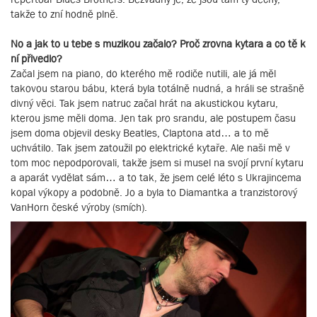
takže to zní hodně plně.
No a jak to u tebe s muzikou začalo? Proč zrovna kytara a co tě k
ní přivedlo?
Začal jsem na piano, do kterého mě rodiče nutili, ale já měl
takovou starou bábu, která byla totálně nudná, a hráli se strašně
divný věci. Tak jsem natruc začal hrát na akustickou kytaru,
kterou jsme měli doma. Jen tak pro srandu, ale postupem času
jsem doma objevil desky Beatles, Claptona atd… a to mě
uchvátilo. Tak jsem zatoužil po elektrické kytaře. Ale naši mě v
tom moc nepodporovali, takže jsem si musel na svojí první kytaru
a aparát vydělat sám… a to tak, že jsem celé léto s Ukrajincema
kopal výkopy a podobně. Jo a byla to Diamantka a tranzistorový
VanHorn české výroby (smích).