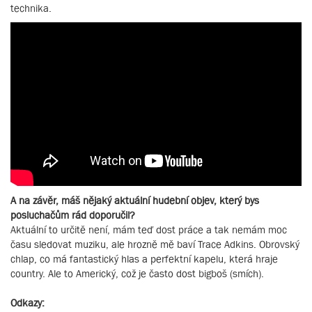
technika.
A na závěr, máš nějaký aktuální hudební objev, který bys
posluchačům rád doporučil?
Aktuální to určitě není, mám teď dost práce a tak nemám moc
času sledovat muziku, ale hrozně mě baví Trace Adkins. Obrovský
chlap, co má fantastický hlas a perfektní kapelu, která hraje
country. Ale to Americký, což je často dost bigboš (smích).
Odkazy: