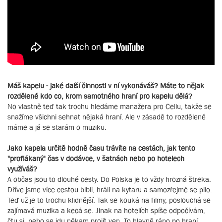
Máš kapelu - jaké další činnosti v ní vykonáváš? Máte to nějak
rozdělené kdo co, krom samotného hraní pro kapelu dělá?
No vlastně teď tak trochu hledáme manažera pro Cellu, takže se
snažíme všichni sehnat nějaká hraní. Ale v zásadě to rozdělené
máme a já se starám o muziku.
Jako kapela určitě hodně času trávíte na cestách, jak tento
"proflákaný" čas v dodávce, v šatnách nebo po hotelech
využíváš?
A občas jsou to dlouhé cesty. Do Polska je to vždy hrozná štreka.
Dříve jsme více cestou blbli, hráli na kytaru a samozřejmě se pilo.
Teď už je to trochu klidnější. Tak se kouká na filmy, poslouchá se
zajímavá muzika a kecá se. Jinak na hotelích spíše odpočívám,
čtu si, nebo se jdu někam projít ven. To hlavně ráno po hraní,