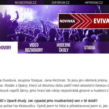
MUSICSTAGE.CZ
DJFORUM.CZ
HIFIROOM.CZ
VIDEO
HUDEBNÍ
HOVORY
STUDIA
ROZHOVORY
ŠKOLY
 Dusilová, skupina Toxique, Jana Kirchner. To jsou jen některá jména,
a. Rodák z Opavy, který už dlouhou dobu patří mezi absolutní českou
uvá napříč žánry, jeho hraní ale nikdy nepostrádá groove a hudební ci
čí v Opavě etudy. Jak vypadal jeho muzikantský sen v té době?
zi pořad Na Kloboučku. Úplně jsem to hltal a představoval jsem si, jak 