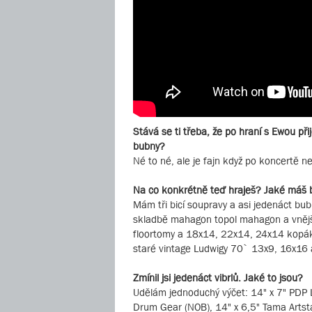
Stává se ti třeba, že po hraní s Ewou při
bubny?
Né to né, ale je fajn když po koncertě n
Na co konkrétně teď hraješ? Jaké máš b
Mám tři bicí soupravy a asi jedenáct bu
skladbě mahagon topol mahagon a vnější
floortomy a 18x14, 22x14, 24x14 kopák
staré vintage Ludwigy 70` 13x9, 16x16
Zmínil jsi jedenáct vibrlů. Jaké to jsou?
Udělám jednoduchý výčet: 14" x 7" PDP 
Drum Gear (NOB), 14" x 6,5" Tama Artsta