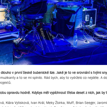
už dlouho v první české bubenické lize. Jaké je to ve srovnání s tvými sn
mi muzikanty a to se mi splnilo. Rád bych, aby to vydrželo co nejdéle. A 
rojektů.
obu opravdu hodně. Kdybys měl vypíchnout třeba deset z nich, jak by 
vá, Klára Vytisková, Ivan Král, Meky Žbirka, Muff, Brian Seeger, Jarom