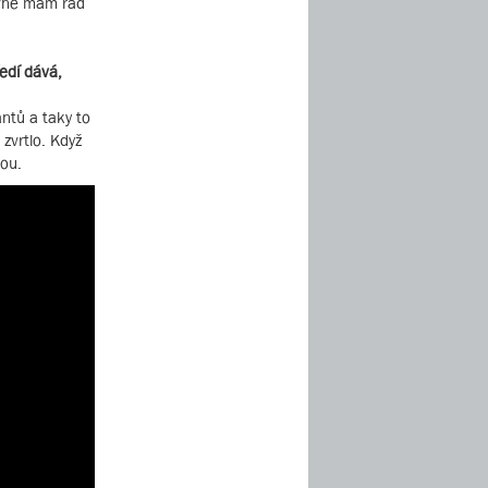
avně mám rád
edí dává,
antů a taky to
zvrtlo. Když
lou.