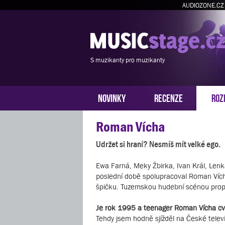
AUDIOZONE.CZ
S muzikanty pro muzikanty
NOVINKY
RECENZE
ROZ
Roman Vícha
Udržet si hraní? Nesmíš mít velké ego.
Ewa Farná, Meky Žbirka, Ivan Král, Lenka
poslední době spolupracoval Roman Vích
špičku. Tuzemskou hudební scénou proplo
Je rok 1995 a teenager Roman Vícha cvi
Tehdy jsem hodně sjížděl na České televi