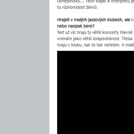
Ochepovsky… Těch kapel a interpretů je 
tu různorodost žánrů.
Hraješ v malých jazzových klubech, ale i
nebo naopak bere?
Teď už víc hraju ty větší koncerty hlavně
vnímám jako větší zodpovědnost. Třeba 
hraju v klubu, tak to tak neřeším. V mal