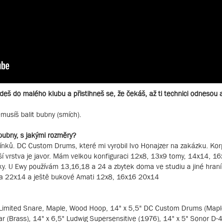
jdeš do malého klubu a přistihneš se, že čekáš, až ti technici odnesou 
emusíš balit bubny (smích).
ubny, s jakými rozměry?
bínků. DC Custom Drums, které mi vyrobil Ivo Honajzer na zakázku. Kor
 vrstva je javor. Mám velkou konfiguraci 12x8, 13x9 tomy, 14x14, 1
y. U Ewy používám 13,16,18 a 24 a zbytek doma ve studiu a jiné hran
 a 22x14 a ještě bukové Amati 12x8, 16x16 20x14
Limited Snare, Maple, Wood Hoop, 14" x 5,5" DC Custom Drums (Maple
r (Brass), 14" x 6,5" Ludwig Supersensitive (1976), 14" x 5" Sonor D-