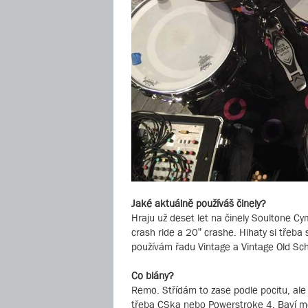
Jaké aktuálně používáš činely?
Hraju už deset let na činely Soultone Cy
crash ride a 20” crashe. Hihaty si třeb
používám řadu Vintage a Vintage Old Sch
Co blány?
Remo. Střídám to zase podle pocitu, al
třeba CSka nebo Powerstroke 4. Baví m