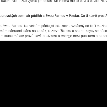
daleko víc, těžko vybrat jen deset. Se všema mě to baví a bavilo. Hl
 obrovských open air pódiích s Ewou Farnou v Polsku. Co ti které prostř
 s Ewou Farnou. Na velkém pódiu jsi tak trochu vzdálený od lidí i muzik
mám náhradní blánu na kopák, rezervní šlapku a snare, kdyby se něco 
ém klubu mě ale právě baví ta blízkost a energie mezi publikem a kape