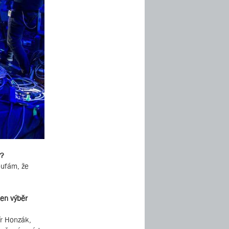
y?
doufám, že
ten výběr
ír Honzák,