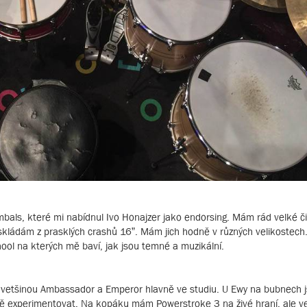
mbals, které mi nabídnul Ivo Honajzer jako endorsing. Mám rád velké či
a skládám z prasklých crashů 16”. Mám jich hodně v různých velikostech
ool na kterých mě baví, jak jsou temné a muzikální.
e vetšinou Ambassador a Emperor hlavně ve studiu. U Ewy na bubnech 
ě experimentovat. Na kopáku mám Powerstroke 3 na živé hraní, ale v