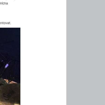
 Vícha
entovat.