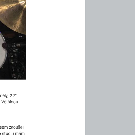
nely, 22”
. Většinou
jsem zkoušel
e studiu mám