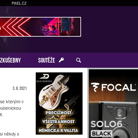
PIXEL.CZ
ZKUŠEBNY
SOUTĚŽE
3. 8. 2021
 se kterými v
 bubenickou
t.
si někdy s