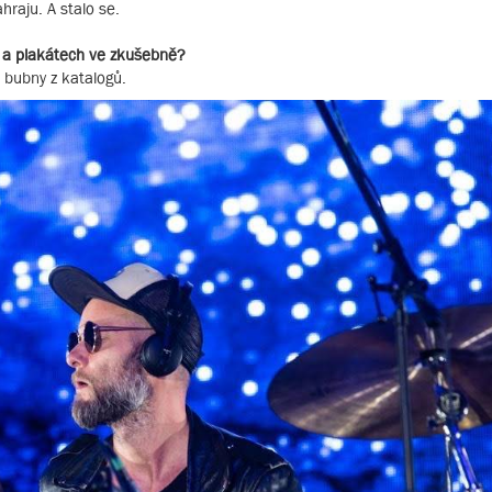
raju. A stalo se.
h a plakátech ve zkušebně?
 bubny z katalogů.