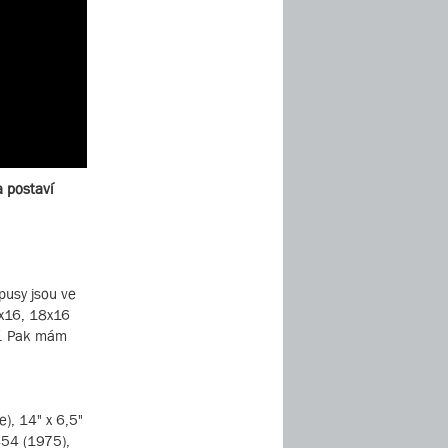
a postaví
pusy jsou ve
6x16, 18x16
í. Pak mám
), 14" x 6,5"
454 (1975),