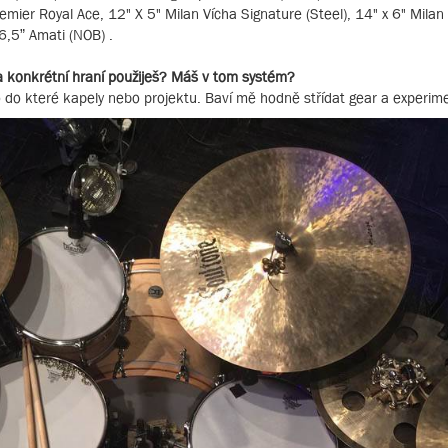
remier Royal Ace, 12" X 5" Milan Vícha Signature (Steel), 14" x 6" Milan
 6,5” Amati (NOB) .
a konkrétní hraní použiješ? Máš v tom systém?
lo do které kapely nebo projektu. Baví mě hodně střídat gear a experim