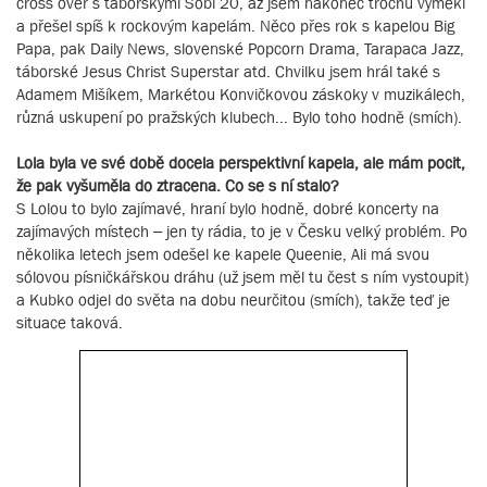
cross over s táborskými Sobi 20, až jsem nakonec trochu vyměkl
a přešel spíš k rockovým kapelám. Něco přes rok s kapelou Big
Papa, pak Daily News, slovenské Popcorn Drama, Tarapaca Jazz,
táborské Jesus Christ Superstar atd. Chvilku jsem hrál také s
Adamem Mišíkem, Markétou Konvičkovou záskoky v muzikálech,
různá uskupení po pražských klubech... Bylo toho hodně (smích).
Lola byla ve své době docela perspektivní kapela, ale mám pocit,
že pak vyšuměla do ztracena. Co se s ní stalo?
S Lolou to bylo zajímavé, hraní bylo hodně, dobré koncerty na
zajímavých místech – jen ty rádia, to je v Česku velký problém. Po
několika letech jsem odešel ke kapele Queenie, Ali má svou
sólovou písničkářskou dráhu (už jsem měl tu čest s ním vystoupit)
a Kubko odjel do světa na dobu neurčitou (smích), takže teď je
situace taková.