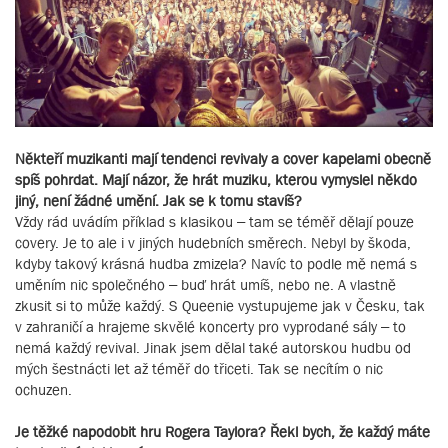
Někteří muzikanti mají tendenci revivaly a cover kapelami obecně
spíš pohrdat. Mají názor, že hrát muziku, kterou vymyslel někdo
jiný, není žádné umění. Jak se k tomu stavíš?
Vždy rád uvádím příklad s klasikou – tam se téměř dělají pouze
covery. Je to ale i v jiných hudebních směrech. Nebyl by škoda,
kdyby takový krásná hudba zmizela? Navíc to podle mě nemá s
uměním nic společného – buď hrát umíš, nebo ne. A vlastně
zkusit si to může každý. S Queenie vystupujeme jak v Česku, tak
v zahraničí a hrajeme skvělé koncerty pro vyprodané sály – to
nemá každý revival. Jinak jsem dělal také autorskou hudbu od
mých šestnácti let až téměř do třiceti. Tak se necítím o nic
ochuzen.
Je těžké napodobit hru Rogera Taylora? Řekl bych, že každý máte