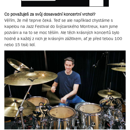
Co považuješ za svůj dosavadní koncertní vrchol?
Věřím, že mě teprve čeká. Teď se ale například chystáme s
kapelou na Jazz Festival do švýcarského Montreux, kam jsme
pozváni a na to se moc těším. Ale těch krásných koncertů bylo
hodně a každý z nich je krásným zážitkem, ať je před tebou 100
nebo 15 tisíc lidí.