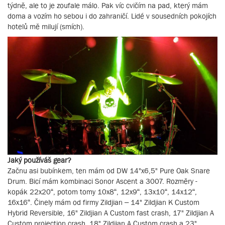
týdně, ale to je zoufale málo. Pak víc cvičím na pad, který mám
doma a vozím ho sebou i do zahraničí. Lidé v sousedních pokojích
hotelů mě milují (smích).
Jaký používáš gear?
Začnu asi bubínkem, ten mám od DW 14"x6,5" Pure Oak Snare
Drum. Bicí mám kombinaci Sonor Ascent a 3007. Rozměry -
kopák 22x20“, potom tomy 10x8“, 12x9“, 13x10“, 14x12“,
16x16“. Činely mám od firmy Zildjian – 14" Zildjian K Custom
Hybrid Reversible, 16" Zildjian A Custom fast crash, 17" Zildjian A
Custom projection crash, 18" Zildjian A Custom crash a 23"