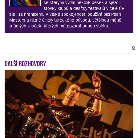
se kterými vydal několik desek a sjezdil
stovky klubů a desítky festivalů v celé ČR,
ale i za hranicemi. K velké spokojenosti používá bicí Pearl
Masters a různé činely tureckého původu, většinou méně
známých značek, kterých má pozoruhodnou sbírku.
Další rozhovory
r