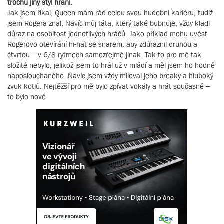
trochu jiný styl hraní.
Jak jsem říkal, Queen mám rád celou svou hudební kariéru, tudíž
jsem Rogera znal. Navíc můj táta, který také bubnuje, vždy kladl
důraz na osobitost jednotlivých hráčů. Jako příklad mohu uvést
Rogerovo otevírání hi-hat se snarem, aby zdůraznil druhou a
čtvrtou – v 6/8 rytmech samozřejmě jinak. Tak to pro mě tak
složité nebylo, jelikož jsem to hrál už v mládí a měl jsem ho hodně
naposlouchaného. Navíc jsem vždy miloval jeho breaky a hluboký
zvuk kotlů. Nejtěžší pro mě bylo zpívat vokály a hrát současně –
to bylo nové.