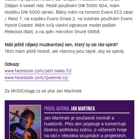
Zildjian A sweet ride. Pedál používám DW 5000 AD4, mám
stoličku DW 5000 series. Blány mám na tomech Evans EC2 clear
/ Reso 7, na kopáku Evans Emad 2, na bubínek používám Evans
Hybrid Coated. Mám svůj vlastní signature model paliček
Pellwood (Bali), a na zpěv mikrofon Shure SM58.
Máš ještě nějaký muzikantský sen, který by sis rád splnil?
Těch mám ještě hodně, ale všechny jsou tajné, aby se splnily.
Odkazy:
www.facebook.com/petr.balas.52
www.facebook.com/Queenie.cz/
Za MUSICstage.cz se ptal Jan Martinek
PROFIL AUTORA:
Jan Martinek
Jan Martinek je současně novinář a
hudebník. Přes den popisuje a komentuje
českou politickou scénu, o večerech hraje
na bicí v několika skupinách a projektech,