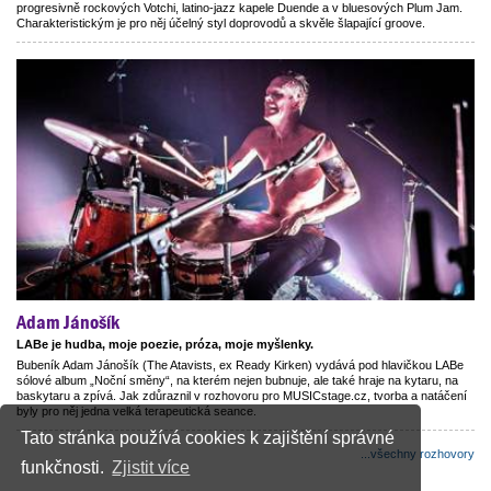
progresivně rockových Votchi, latino-jazz kapele Duende a v bluesových Plum Jam.
Charakteristickým je pro něj účelný styl doprovodů a skvěle šlapající groove.
Adam Jánošík
LABe je hudba, moje poezie, próza, moje myšlenky.
Bubeník Adam Jánošík (The Atavists, ex Ready Kirken) vydává pod hlavičkou LABe
sólové album „Noční směny“, na kterém nejen bubnuje, ale také hraje na kytaru, na
baskytaru a zpívá. Jak zdůraznil v rozhovoru pro MUSICstage.cz, tvorba a natáčení
byly pro něj jedna velká terapeutická seance.
Tato stránka používá cookies k zajištění správné
...všechny rozhovory
funkčnosti.
Zjistit více