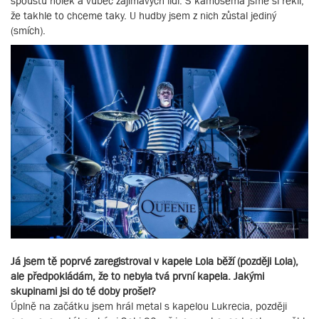
spoustu holek a vůbec zajímavých lidí. S kámošema jsme si řekli,
že takhle to chceme taky. U hudby jsem z nich zůstal jediný
(smích).
Já jsem tě poprvé zaregistroval v kapele Lola běží (později Lola),
ale předpokládám, že to nebyla tvá první kapela. Jakými
skupinami jsi do té doby prošel?
Úplně na začátku jsem hrál metal s kapelou Lukrecia, později