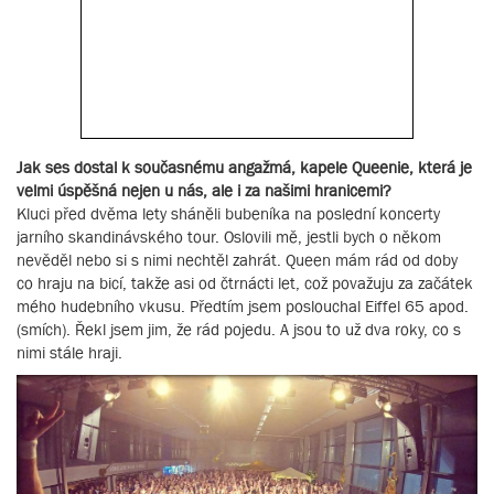
Jak ses dostal k současnému angažmá, kapele Queenie, která je
velmi úspěšná nejen u nás, ale i za našimi hranicemi?
Kluci před dvěma lety sháněli bubeníka na poslední koncerty
jarního skandinávského tour. Oslovili mě, jestli bych o někom
nevěděl nebo si s nimi nechtěl zahrát. Queen mám rád od doby
co hraju na bicí, takže asi od čtrnácti let, což považuju za začátek
mého hudebního vkusu. Předtím jsem poslouchal Eiffel 65 apod.
(smích). Řekl jsem jim, že rád pojedu. A jsou to už dva roky, co s
nimi stále hraji.