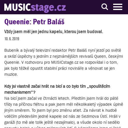
S muzikanty pro muzikanty
Queenie: Petr Baláš
Vždy jsem měl jen jednu kapelu, kterou jsem budoval.
10. 6. 2019
Bubeník a bývalý televizní redaktor Petr Baláš nyní jezdí po světě
a sklízí úspěchy s jedním z nejznámějších revivalů Queen, českými
Queenie. V rozhovoru pro MUSICstage.cz se rozpovídal i o tom,
jak bylo těžké opustit stabilní práci novináře a věnovat se jen
muzice.
Kdy jsi vlastně začal hrát na bicí a co bylo tím „spouštěcím
mechanismem“?
Na bicí jsem začal ve čtrnácti letech. Předtím jsem hrál do páté
třídy na příčnou flétnu a pak jsem měl několikaletý výpadek úplně
jiným směrem. To jsem byl pro změnu atlet. Za návrat k hudbě
vděčím především jedné kapele od nás ze Sezimova Ústí. Hráli v
garáži (to mě ale tolik ještě nezajímalo), a všude okolo ní sedělo