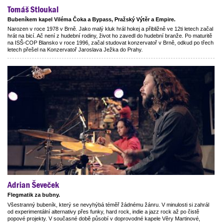
Tomáš Stloukal
Bubeníkem kapel Viléma Čoka a Bypass, Pražský Výtěr a Empire.
Narozen v roce 1978 v Brně. Jako malý kluk hrál hokej a přibližně ve 12ti letech začal
hrát na bicí. Ač není z hudební rodiny, život ho zavedl do hudební branže. Po maturitě
na ISŠ-COP Blansko v roce 1996, začal studovat konzervatoř v Brně, odkud po třech
letech přešel na Konzervatoř Jaroslava Ježka do Prahy.
Adrian Ševeček
Flegmatik za bubny.
Všestranný bubeník, který se nevyhýbá téměř žádnému žánru. V minulosti si zahrál
od experimentální alternativy přes funky, hard rock, indie a jazz rock až po čistě
popové projekty. V současné době působí v doprovodné kapele Věry Martinové,