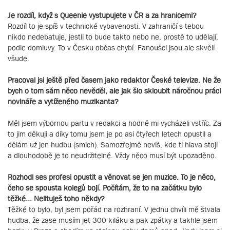
Je rozdíl, když s Queenie vystupujete v ČR a za hranicemi?
Rozdíl to je spíš v technické vybavenosti. V zahraničí s tebou
nikdo nedebatuje, jestli to bude takto nebo ne, prostě to udělají,
podle domluvy. To v Česku občas chybí. Fanoušci jsou ale skvělí
všude.
Pracoval jsi ještě před časem jako redaktor České televize. Ne že
bych o tom sám něco nevěděl, ale jak šlo skloubit náročnou práci
novináře a vytíženého muzikanta?
Měl jsem výbornou partu v redakci a hodně mi vycházeli vstříc. Za
to jim děkuji a díky tomu jsem je po asi čtyřech letech opustil a
dělám už jen hudbu (smích). Samozřejmě nevíš, kde ti hlava stojí
a dlouhodobě je to neudržitelné. Vždy něco musí být upozaděno.
Rozhodl ses profesi opustit a věnovat se jen muzice. To je něco,
čeho se spousta kolegů bojí. Počítám, že to na začátku bylo
těžké... Nelituješ toho někdy?
Těžké to bylo, byl jsem pořád na rozhraní. V jednu chvíli mě štvala
hudba, že zase musím jet 300 kiláku a pak zpátky a takhle jsem