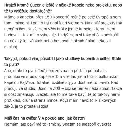
Hraješ kromě Queenie ještě v nějaké kapele nebo projektu, nebo
tě to vytěžuje dostatečně?
Máme s kapelou přes 150 koncertů ročně po celé Evropě a sem
tam i mimo ni. Loni to byl například Vietnam. Na další projekty tak
nemám čas. Navíc jsem vždy hrál v jedné kapele, kterou jsem
budoval – tak mi to vyhovuje. I když jsem si taky občas odskočil
na nějaký ten záskok nebo hostování, abych úplně nekecal
(smích).
Taky jsi, pokud vím, působil i jako studiový bubeník a učitel. Stále
to platí?
Ano, stále to platí. Teď jsem zrovna na podzim pomáhal s
produkcí ve studiu kapele ATD a v lednu jsem točil s balkánskou
kapelou RajVosa. Totálně rozdílné styly a dost mě to bavilo. Rád
pracuju ve studiu. Učím na ZUŠ – což se téměř nedá stíhat, takže
si dost zmenšuju úvazek, ale to mě také baví. Je to takový herní
protiklad, druhá strana mince. Když mám navíc tolik šikovných
žáků, je to prostě radost.
Máš čas na cvičení? A pokud ano, jak často?
Nemám, ale baví mě to (smích). Snažím se alespoň dvakrát