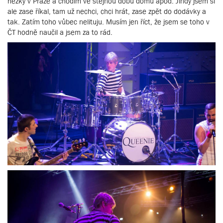
hezky v Praze a chodím ve stejnou dobu domů apod. Jindy jsem si
ale zase říkal, tam už nechci, chci hrát, zase zpět do dodávky a
tak. Zatím toho vůbec nelituju. Musím jen říct, že jsem se toho v
ČT hodně naučil a jsem za to rád.