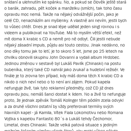
snídaní a ulehnutím ke spánku. No, a pokud se člověk ještě stará
o barák, zahradu, pět koček a manželku (smích), tak toho času
opravdu moc nemá. Takže na nějaký odvážnější počin, jako je
celé CD, nenacházím ani myšlenky. A vlastně ani nevím, jestli bych
to vůbec chtěl. Dnes je snad lépe udělat jeden singl rovnou i s
videem a publikovat na YouTube. Má to myslím větší efekt, než
mít doma X krabic s CD a nemít pro ně odbyt. Čili jestli nebude
nějaký zásadní impuls, půjdu asi touto cestou. Jinak nedávno, no
ono díky tomu jak to letí, je to skoro 5 let, jsme po 25 letech na
chvilku obnovili skupinu John Dovanni a vydali album Hrdobec.
Jedinou změnou v sestavě byl Lukáš Pavlík (Chinaski) na postu
bubeníka, který také CD nahrál jako zvukař a hudební režisér. Ve
finále je to zrovna ten případ, kdy máš doma těch X krabic CD a
nikdo o nich neví nebo o to není ani zájem. Pokud kapela
nefunguje živě, tak tyto reklamní předměty, což CD již dnes
opravdu jsou, nemáš šanci dostat k lidem. No a živě to nefunguje
proto, že jednak zpěvák Tomáš Kolinger těm pódiím zcela odvykl
a za druhé všichni ostatní by vždy preferovali termíny svých
hlavních kapel - já Kamila, Vítek Fiala Lokomotivu nebo Romana
Vojtka s kapelou Fantastic 80´s a Lukáš tehdy Čechomor,
Limetal, dnes Chinaski. Takže velká patová situace s jediným
možným řešením výměny všech členů, aby mohl vůbec někdo