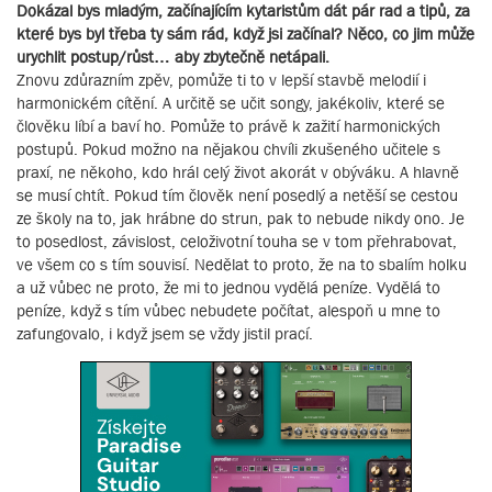
Dokázal bys mladým, začínajícím kytaristům dát pár rad a tipů, za
které bys byl třeba ty sám rád, když jsi začínal? Něco, co jim může
urychlit postup/růst… aby zbytečně netápali.
Znovu zdůrazním zpěv, pomůže ti to v lepší stavbě melodií i
harmonickém cítění. A určitě se učit songy, jakékoliv, které se
člověku líbí a baví ho. Pomůže to právě k zažití harmonických
postupů. Pokud možno na nějakou chvíli zkušeného učitele s
praxí, ne někoho, kdo hrál celý život akorát v obýváku. A hlavně
se musí chtít. Pokud tím člověk není posedlý a netěší se cestou
ze školy na to, jak hrábne do strun, pak to nebude nikdy ono. Je
to posedlost, závislost, celoživotní touha se v tom přehrabovat,
ve všem co s tím souvisí. Nedělat to proto, že na to sbalím holku
a už vůbec ne proto, že mi to jednou vydělá peníze. Vydělá to
peníze, když s tím vůbec nebudete počítat, alespoň u mne to
zafungovalo, i když jsem se vždy jistil prací.