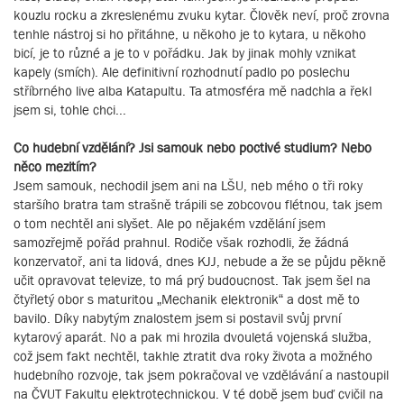
kouzlu rocku a zkreslenému zvuku kytar. Člověk neví, proč zrovna
tenhle nástroj si ho přitáhne, u někoho je to kytara, u někoho
bicí, je to různé a je to v pořádku. Jak by jinak mohly vznikat
kapely (smích). Ale definitivní rozhodnutí padlo po poslechu
stříbrného live alba Katapultu. Ta atmosféra mě nadchla a řekl
jsem si, tohle chci...
Co hudební vzdělání? Jsi samouk nebo poctivé studium? Nebo
něco mezitím?
Jsem samouk, nechodil jsem ani na LŠU, neb mého o tři roky
staršího bratra tam strašně trápili se zobcovou flétnou, tak jsem
o tom nechtěl ani slyšet. Ale po nějakém vzdělání jsem
samozřejmě pořád prahnul. Rodiče však rozhodli, že žádná
konzervatoř, ani ta lidová, dnes KJJ, nebude a že se půjdu pěkně
učit opravovat televize, to má prý budoucnost. Tak jsem šel na
čtyřletý obor s maturitou „Mechanik elektronik“ a dost mě to
bavilo. Díky nabytým znalostem jsem si postavil svůj první
kytarový aparát. No a pak mi hrozila dvouletá vojenská služba,
což jsem fakt nechtěl, takhle ztratit dva roky života a možného
hudebního rozvoje, tak jsem pokračoval ve vzdělávání a nastoupil
na ČVUT Fakultu elektrotechnickou. V té době jsem buď cvičil na