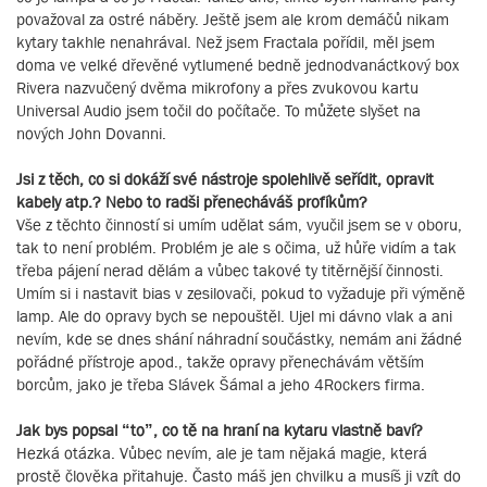
považoval za ostré náběry. Ještě jsem ale krom demáčů nikam
kytary takhle nenahrával. Než jsem Fractala pořídil, měl jsem
doma ve velké dřevěné vytlumené bedně jednodvanáctkový box
Rivera nazvučený dvěma mikrofony a přes zvukovou kartu
Universal Audio jsem točil do počítače. To můžete slyšet na
nových John Dovanni.
Jsi z těch, co si dokáží své nástroje spolehlivě seřídit, opravit
kabely atp.? Nebo to radši přenecháváš profíkům?
Vše z těchto činností si umím udělat sám, vyučil jsem se v oboru,
tak to není problém. Problém je ale s očima, už hůře vidím a tak
třeba pájení nerad dělám a vůbec takové ty titěrnější činnosti.
Umím si i nastavit bias v zesilovači, pokud to vyžaduje při výměně
lamp. Ale do opravy bych se nepouštěl. Ujel mi dávno vlak a ani
nevím, kde se dnes shání náhradní součástky, nemám ani žádné
pořádné přístroje apod., takže opravy přenechávám větším
borcům, jako je třeba Slávek Šámal a jeho 4Rockers firma.
Jak bys popsal “to”, co tě na hraní na kytaru vlastně baví?
Hezká otázka. Vůbec nevím, ale je tam nějaká magie, která
prostě člověka přitahuje. Často máš jen chvilku a musíš ji vzít do