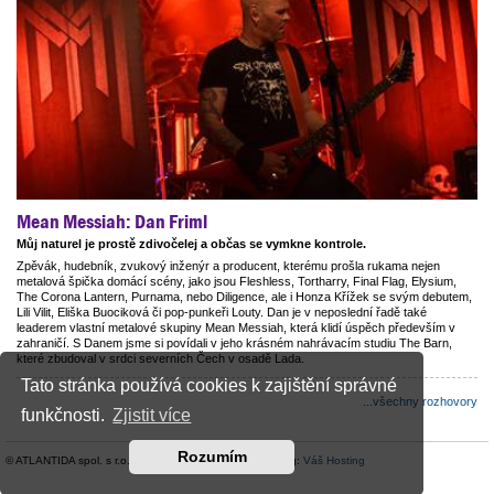
Mean Messiah: Dan Friml
Můj naturel je prostě zdivočelej a občas se vymkne kontrole.
Zpěvák, hudebník, zvukový inženýr a producent, kterému prošla rukama nejen
metalová špička domácí scény, jako jsou Fleshless, Tortharry, Final Flag, Elysium,
The Corona Lantern, Purnama, nebo Diligence, ale i Honza Křížek se svým debutem,
Lili Vilit, Eliška Buociková či pop-punkeři Louty. Dan je v neposlední řadě také
leaderem vlastní metalové skupiny Mean Messiah, která klidí úspěch především v
zahraničí. S Danem jsme si povídali v jeho krásném nahrávacím studiu The Barn,
které zbudoval v srdci severních Čech v osadě Lada.
Tato stránka používá cookies k zajištění správné
...všechny rozhovory
funkčnosti.
Zjistit více
Rozumím
© ATLANTIDA spol. s r.o. |
Kontaktní údaje
| Hosting:
Váš Hosting