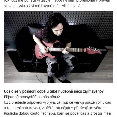
rok, což mě bohatě vytěžuje, neboť nejsem profesionál v pravém
slova smyslu a živí mě hlavně mé civilní povolání.
Událo se v poslední době u tebe hudebně něco zajímavého?
Případně nechystáš na nás něco?
Už z předešlé odpovědi vyplývá, že muzice věnuji pouze volný čas
a ten není nafukovací, zvláště tak nějak s přibývajícím věkem.
Poslední dobou často nechápu, kam se poděl čas a prostor mezi