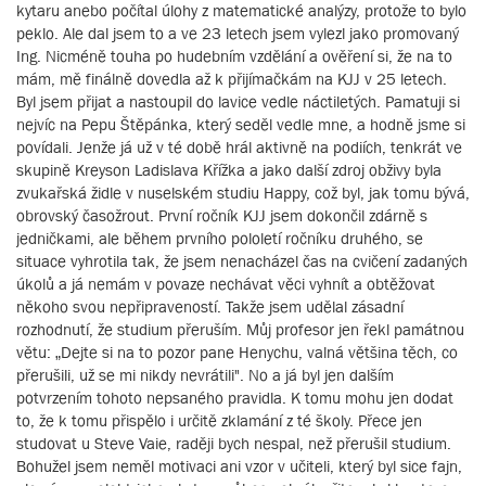
kytaru anebo počítal úlohy z matematické analýzy, protože to bylo
peklo. Ale dal jsem to a ve 23 letech jsem vylezl jako promovaný
Ing. Nicméně touha po hudebním vzdělání a ověření si, že na to
mám, mě finálně dovedla až k přijímačkám na KJJ v 25 letech.
Byl jsem přijat a nastoupil do lavice vedle náctiletých. Pamatuji si
nejvíc na Pepu Štěpánka, který seděl vedle mne, a hodně jsme si
povídali. Jenže já už v té době hrál aktivně na podiích, tenkrát ve
skupině Kreyson Ladislava Křížka a jako další zdroj obživy byla
zvukařská židle v nuselském studiu Happy, což byl, jak tomu bývá,
obrovský časožrout. První ročník KJJ jsem dokončil zdárně s
jedničkami, ale během prvního pololetí ročníku druhého, se
situace vyhrotila tak, že jsem nenacházel čas na cvičení zadaných
úkolů a já nemám v povaze nechávat věci vyhnít a obtěžovat
někoho svou nepřipraveností. Takže jsem udělal zásadní
rozhodnutí, že studium přeruším. Můj profesor jen řekl památnou
větu: „Dejte si na to pozor pane Henychu, valná většina těch, co
přerušili, už se mi nikdy nevrátili". No a já byl jen dalším
potvrzením tohoto nepsaného pravidla. K tomu mohu jen dodat
to, že k tomu přispělo i určitě zklamání z té školy. Přece jen
studovat u Steve Vaie, raději bych nespal, než přerušil studium.
Bohužel jsem neměl motivaci ani vzor v učiteli, který byl sice fajn,