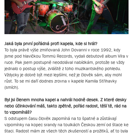
Jaká byla první pořádná profi kapela, kde si hrál?
To byla právě výše zmiňovaná John Dovanni v roce 1992, kdy
jsme pod hlavičkou Tommü Records, vydali debutové album Víra v
ruce. Pak jsem postupně neodolával nabídkám, protože se vždy
jednalo o postup výše, zvláště z toho muzikantského pohledu.
Vždycky je dobré být mezi lepšími, než je člověk sám, aby mohl
růst. To se mi daří dodnes zrovna v kapele Kamila Střihavky
(smích).
Byl jsi členem mnoha kapel a nahrál hodně desek. Z které desky
nebo účinkování máš, takto zpětně, pořád radost, těší tě, rád na
to vzpomínáš?
S odstupem času člověk zapomíná na to špatné a zůstávají
vzpomínky na kopec srandy na toulkách Českou zemí od štace ke
štaci. Radost mám ze všech těch zkušeností a prožitků, ať to byla