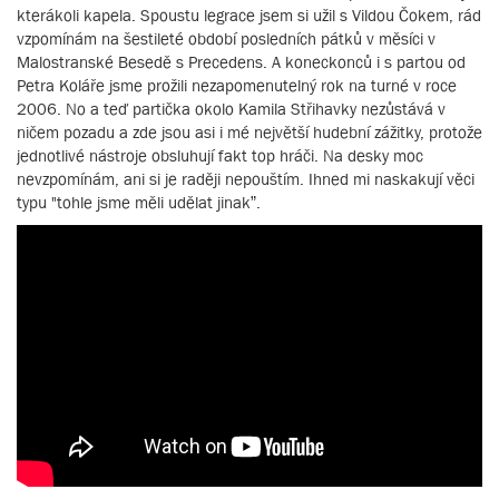
kterákoli kapela. Spoustu legrace jsem si užil s Vildou Čokem, rád
vzpomínám na šestileté období posledních pátků v měsíci v
Malostranské Besedě s Precedens. A koneckonců i s partou od
Petra Koláře jsme prožili nezapomenutelný rok na turné v roce
2006. No a teď partička okolo Kamila Střihavky nezůstává v
ničem pozadu a zde jsou asi i mé největší hudební zážitky, protože
jednotlivé nástroje obsluhují fakt top hráči. Na desky moc
nevzpomínám, ani si je raději nepouštím. Ihned mi naskakují věci
typu "tohle jsme měli udělat jinak”.