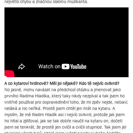
největší chybu a značnou slabinu muzikanta.
A co kytaroví hrdinové? Měl jsi nějaké? Kdo tě nejvíc ovlivnil?
No jasně, mohu navázat na předchozí otázku a jmenovat jako
prvního Radima Hladíka, který taky nikdy nezpíval a tak jsem ho
vnitřně používal pro ospravedlnění toho, že mi zpěv nejde, nebaví,
neláká a nic neříká. Prostě jsem chtěl jen hrát na kytaru. A
myslím, že mě Radim Hladík asi i nejvíc ovlivnil, protože jak jsem
ho hltal a zjišťoval, jak se tak dobře naučil na kytaru on, dočetl
jsem se tenkrát, že prostě jen cvičil a cvičil stupnice. Tak jsem jel