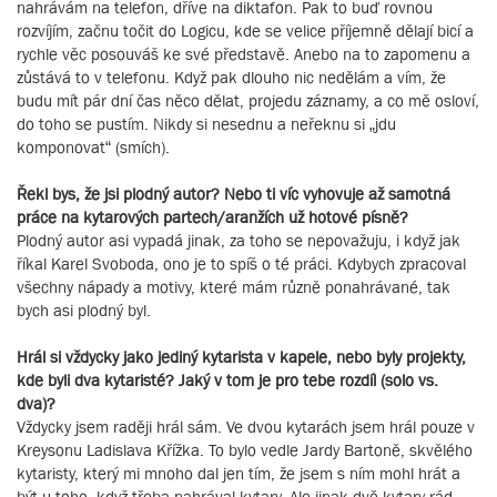
nahrávám na telefon, dříve na diktafon. Pak to buď rovnou
rozvíjím, začnu točit do Logicu, kde se velice příjemně dělají bicí a
rychle věc posouváš ke své představě. Anebo na to zapomenu a
zůstává to v telefonu. Když pak dlouho nic nedělám a vím, že
budu mít pár dní čas něco dělat, projedu záznamy, a co mě osloví,
do toho se pustím. Nikdy si nesednu a neřeknu si „jdu
komponovat“ (smích).
Řekl bys, že jsi plodný autor? Nebo ti víc vyhovuje až samotná
práce na kytarových partech/aranžích už hotové písně?
Plodný autor asi vypadá jinak, za toho se nepovažuju, i když jak
říkal Karel Svoboda, ono je to spíš o té práci. Kdybych zpracoval
všechny nápady a motivy, které mám různě ponahrávané, tak
bych asi plodný byl.
Hrál si vždycky jako jediný kytarista v kapele, nebo byly projekty,
kde byli dva kytaristé? Jaký v tom je pro tebe rozdíl (solo vs.
dva)?
Vždycky jsem raději hrál sám. Ve dvou kytarách jsem hrál pouze v
Kreysonu Ladislava Křížka. To bylo vedle Jardy Bartoně, skvělého
kytaristy, který mi mnoho dal jen tím, že jsem s ním mohl hrát a
být u toho, když třeba nahrával kytary. Ale jinak dvě kytary rád