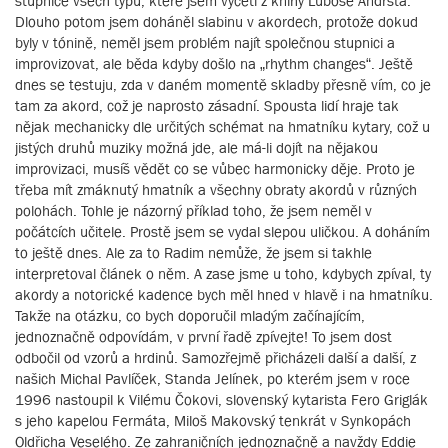
stupnice všech typů, které jsem vyčetl z knihy Luboše Andršta.
Dlouho potom jsem doháněl slabinu v akordech, protože dokud
byly v tónině, neměl jsem problém najít společnou stupnici a
improvizovat, ale běda kdyby došlo na „rhythm changes“. Ještě
dnes se testuju, zda v daném momentě skladby přesně vím, co je
tam za akord, což je naprosto zásadní. Spousta lidí hraje tak
nějak mechanicky dle určitých schémat na hmatníku kytary, což u
jistých druhů muziky možná jde, ale má-li dojít na nějakou
improvizaci, musíš vědět co se vůbec harmonicky děje. Proto je
třeba mít zmáknutý hmatník a všechny obraty akordů v různých
polohách. Tohle je názorný příklad toho, že jsem neměl v
počátcích učitele. Prostě jsem se vydal slepou uličkou. A doháním
to ještě dnes. Ale za to Radim nemůže, že jsem si takhle
interpretoval článek o něm. A zase jsme u toho, kdybych zpíval, ty
akordy a notorické kadence bych měl hned v hlavě i na hmatníku.
Takže na otázku, co bych doporučil mladým začínajícím,
jednoznačně odpovídám, v první řadě zpívejte! To jsem dost
odbočil od vzorů a hrdinů. Samozřejmě přicházeli další a další, z
našich Michal Pavlíček, Standa Jelínek, po kterém jsem v roce
1996 nastoupil k Vilému Čokovi, slovenský kytarista Fero Griglák
s jeho kapelou Fermáta, Miloš Makovský tenkrát v Synkopách
Oldřicha Veselého. Ze zahraničních jednoznačně a navždy Eddie