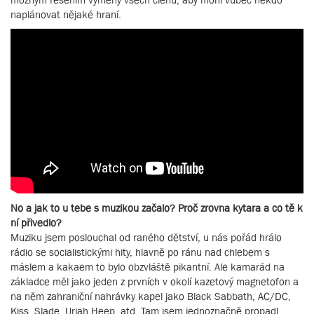
naplánovat nějaké hraní.
No a jak to u tebe s muzikou začalo? Proč zrovna kytara a co tě k
ní přivedlo?
Muziku jsem poslouchal od raného dětství, u nás pořád hrálo
rádio se socialistickými hity, hlavně po ránu nad chlebem s
máslem a kakaem to bylo obzvláště pikantní. Ale kamarád na
základce měl jako jeden z prvních v okolí kazetový magnetofon a
na něm zahraniční nahrávky kapel jako Black Sabbath, AC/DC,
Kiss, Slade, Uriah Heep, atd. Tam jsem jednoznačně propadl