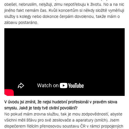
obešel, nebruslím, nelyžuji, zimu nepotřebuju k životu. No a na nic
jiného fakt nemám čas. Kvůli koncertům si někdy složitě vyměňuji
služby s kolegy nebo dokonce čerpám dovolenou, takže mám o
zábavu postaráno.
V úvodu jsi zmínil, že nejsi hudební profesionál v pravém slova
smyslu. Jaké je tedy tvé civilní povolání?
No pokud mám zrovna službu, tak je mou zodpovědností, abyste
všichni měli šťávu pro své zesilovače a aparatury (smích). Jsem
dispečerem řídícím přenosovou soustavu ČR v rámci propojených