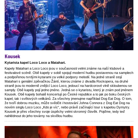
Kousek
Kytarista kapel Loco Loco a Matahari.
Kapely Matahari a Loco Loco jsou v současnosti velmi známe na naší klubové a
festivalové scéně. Obě kapely v sobě spojují moderní hudbu postavenou na samplech
a podpořenou tvrdými kytarami za velké podpory melodií. Na jedné straně stojí
Matahari s geniální zpěvačkou Žántí, kterou známe z divadla Rockopera, na druhé
straně jsou to moderně znějící Loco Loco, jedoucí na hardcorové vlně skloubenou se
samply. Obě kapely pojí jedno jméno. Jedná se o kytaristu, který je znám pod jménem
Kousek. Obě kapely bohatě koncertují po České republice a to jak po boku českých
kapel, tak i světových velikánů. Za všechny jmenujme například Dog Eat Dog. O tom,
že tvoří dobrou muziku, může svědčit i hostování Johna Connora z Dog Eat Dog na
novém singlu Loco Loco „Kdo je víc“, nebo právě začínající tour s kapelou Dymytry.
Kousek je přes všechny svoje úspěchy velmi skromný člověk. Pojďme, tedy teď
nahlédnout do jeho továrny na skvělou hudbu.