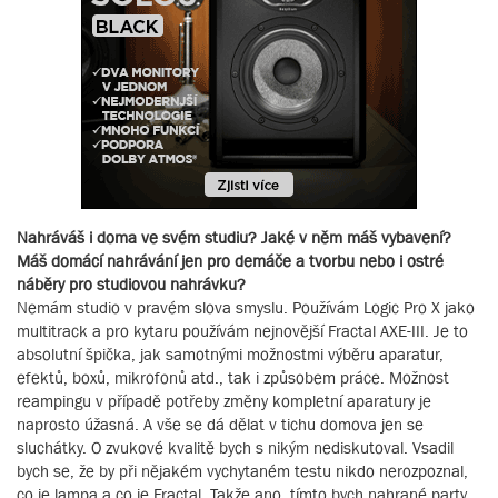
Nahráváš i doma ve svém studiu? Jaké v něm máš vybavení?
Máš domácí nahrávání jen pro demáče a tvorbu nebo i ostré
náběry pro studiovou nahrávku?
Nemám studio v pravém slova smyslu. Používám Logic Pro X jako
multitrack a pro kytaru používám nejnovější Fractal AXE-III. Je to
absolutní špička, jak samotnými možnostmi výběru aparatur,
efektů, boxů, mikrofonů atd., tak i způsobem práce. Možnost
reampingu v případě potřeby změny kompletní aparatury je
naprosto úžasná. A vše se dá dělat v tichu domova jen se
sluchátky. O zvukové kvalitě bych s nikým nediskutoval. Vsadil
bych se, že by při nějakém vychytaném testu nikdo nerozpoznal,
co je lampa a co je Fractal. Takže ano, tímto bych nahrané party