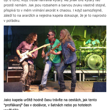
prostě nemám. Jak jsou rozsahem a barvou zvuku vlastně stejné,
přispívá to v mém vnímání akorát k chaosu. I když samozřejmě,
záleží to na aranžích a nejedna kapela dokazuje, že je to naprosto
v pořádku.
Jako kapela určitě hodně času trávíte na cestách, jak tento
"proflákaný" čas v dodávce, v šatnách nebo po hotelech