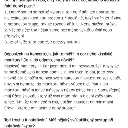
fakt dobrý pocit?
1. Dobrý sound samotné kytary a ten není dán jen aparaturou,
ale celkovou akustikou prostoru. Speciálně, když vidím letní kino
a betonovou stage, tak se rovnou křižuju. Nebo dlažba, hrůza.
2. Vše se děje tak nějak samo bez mého velkého úsilí nebo
přemýšlení.
3. Je cítit, že je to dobré, z odezvy publika.
Odposlech na koncertech, jak to máš? In-ear nebo klasické
monitory? Co si do odposlechu dáváš?
Klasické monitory. In-Ear jsem dosud ani nevyzkoušel. Kdyby se
samozřejmě celá kapela domluvila, asi bych to dal, je to zvyk
hlavně asi. Snažím se nastavit si takovou hlasitost na zesilovači,
abych si nemusel do monitoru dávat vůbec bicí. Pak si do
monitoru dávám lehce klávesy a někdy lehce basu. Samozřejmě
můj úžasný vokál, který už nyní mám rád, a hlavní zpěv taky
lehce. Tím, že tam nedám bicí, udržím hlasitost na minimální
úrovni, kterou mi nabídne daný prostor.
Teď trochu k nahrávání. Máš nějaký svůj oblíbený postup při
nahrávání kytar?