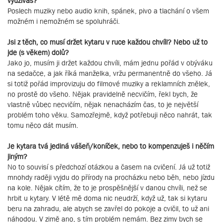
využíváš?
Poslech muziky nebo audio knih, spánek, pivo a tlachání o všem
možném i nemožném se spoluhráči.
Jsi z těch, co musí držet kytaru v ruce každou chvíli? Nebo už to
jde (s věkem) dolů?
Jako jo, musím ji držet každou chvíli, mám jednu pořád v obýváku
na sedačce, a jak říká manželka, vržu permanentně do všeho. Já
si totiž pořád improvizuju do filmové muziky a reklamních znělek,
no prostě do všeho. Nějak pravidelně necvičím, řekl bych, že
vlastně vůbec necvičím, nějak nenacházím čas, to je největší
problém toho věku. Samozřejmě, když potřebuji něco nahrát, tak
tomu něco dát musím.
Je kytara tvá jediná vášeň/koníček, nebo to kompenzuješ i něčím
jiným?
No to souvisí s předchozí otázkou a časem na cvičení. Já už totiž
mnohdy raději vyjdu do přírody na procházku nebo běh, nebo jízdu
na kole. Nějak cítím, že to je prospěšnější v danou chvíli, než se
hrbit u kytary. V létě mě doma nic neudrží, když už, tak si kytaru
beru na zahradu, ale abych se zavřel do pokoje a cvičil, to už ani
náhodou. V zimě ano, s tím problém nemám. Bez zimy bych se