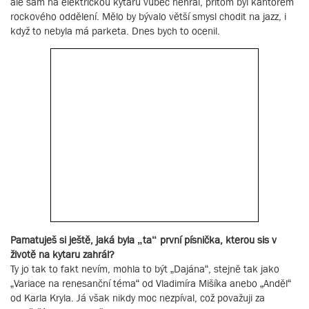
ale sám na elektrickou kytaru vůbec nehrál, přitom byl kantorem
rockového oddělení. Mělo by bývalo větší smysl chodit na jazz, i
když to nebyla má parketa. Dnes bych to ocenil.
Pamatuješ si ještě, jaká byla „ta“ první písnička, kterou sis v
životě na kytaru zahrál?
Ty jo tak to fakt nevím, mohla to být „Dajána“, stejně tak jako
„Variace na renesanční téma“ od Vladimíra Mišíka anebo „Anděl“
od Karla Kryla. Já však nikdy moc nezpíval, což považuji za