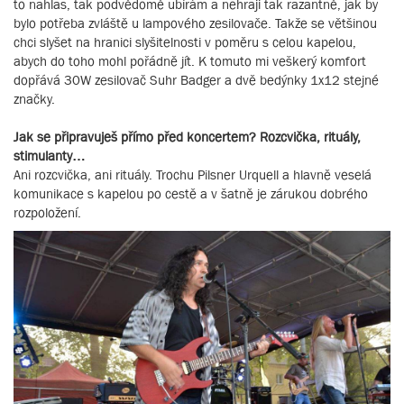
to nahlas, tak podvědomě ubírám a nehraji tak razantně, jak by
bylo potřeba zvláště u lampového zesilovače. Takže se většinou
chci slyšet na hranici slyšitelnosti v poměru s celou kapelou,
abych do toho mohl pořádně jít. K tomuto mi veškerý komfort
dopřává 30W zesilovač Suhr Badger a dvě bedýnky 1x12 stejné
značky.
Jak se připravuješ přímo před koncertem? Rozcvička, rituály,
stimulanty…
Ani rozcvička, ani rituály. Trochu Pilsner Urquell a hlavně veselá
komunikace s kapelou po cestě a v šatně je zárukou dobrého
rozpoložení.