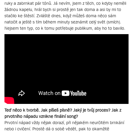
ruky a zabrnkat pár tónů. Já nevím, jsem z těch, co kdyby neměli
žádnou kapelu, hrál bych si prostě jen tak doma a asi by mi to
stačilo ke štěstí. Zvláště dnes, když můžeš doma něco sám
natočit a ještě s tím během minuty seznámit celý svět (smích).
Nejsem ten typ, co k tomu potřebuje publikum, aby ho to bavilo.
Teď něco k tvorbě. Jak píšeš písně? Jaký je tvůj proces? Jak z
prvotního nápadu vznikne finální song?
Prvotní nápad vždy nějak dorazí, při nějakém neurčitém brnkání
nebo i cvičení. Prostě dá o sobě vědět, pak to okamžitě