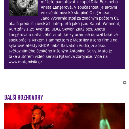
můžete pamatovat z kapel Tata Bojs nebo
Aneta Langerová. V současnosti je aktivní
ve své domovské skupině Gingerhead.
Jako výtvarník stojí za značným počtem CD
obalů předních českých interpretů jako jsou Kabát, Wohnout,
Kurtizány z 25 Avenue, UDG, Škwor, Žlutý pes, Aneta
Langerová a další. Jeho vztah ke kytarám se odrazil také ve
spolupráci s Kirkem Hammettem z Metallicy a jeho firmu na
kytarové efekty KHDK nebo Salvation Audio, značkou
světoznámého českého inženýra Antonína Salvy. Maťo je
také autorem video seriálu Kytarová zbrojnice. Více na
www.matomisik.cz.
Další rozhovory
r