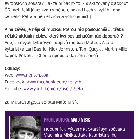
evropských soustav. Takže případný tolik diskutovaný blackout
ČR bych řešil já se svou směnou, pokud bych si vytáhl toho
černého Petra a neměl zrovna volno (smích).
A na závěr, je nějaká muzika, kterou rád posloucháš… třeba
nějaký aktuální objev, který bys posluchačům rád doporučil?
Ano, z nových kytarových objevů mě baví Mateus Asato,
kytaristka Lari Basilio, Nick Johnston, Tom Quayle, Martin Miller,
kapely Polyphia, Chon a spousta dalších šílenců...
Odkazy:
Web:
www.henych.com
Facebook:
www.facebook.com/henych
YouTube:
www.youtube.com/user/PeHa
Za MUSICstage.cz se ptal Maťo Mišík
PROFIL AUTORA:
Maťo Mišík
Hudebník a výtvarník. Starší syn zpěváka
Vladimíra Mišíka. Jako kytaristu si ho