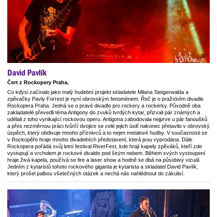
David Pavlík
Čert z Rockopery Praha.
Co kdysi začínalo jako malý hudební projekt skladatele Milana Steigerwalda a
zpěvačky Pavly Forrest je nyní obrovským fenoménem. Řeč je o pražském divadle
Rockopera Praha. Jedná se o pravé divadlo pro rockery a rockerky. Původně oba
zakladatelé převedli téma Antigony do zvuků tvrdých kytar, přizvali pár známých a
udělali z toho vynikající rockovou operu. Antigona zabodovala nejprve u pár fanoušků
a přes nezměrnou práci tvůrčí dvojice se celé jejich úsilí nakonec přetavilo v obrovský
úspěch, který obdivuje mnoho příznivců a to nejen metalové hudby. V současnosti se
v Rockopěře hraje mnoho divadelních představení, která jsou vyprodána. Dále
Rockopera pořádá svůj letní festival RiverFest, kde hrají kapely zpěváků, kteří zde
vystupují a vrcholem je rockové divaldo pod širým nebem. Během svých vystoupení
hraje živá kapela, používá se fire a laser show a hodně se dbá na působivý vizuál.
Jedním z kytaristů tohoto rockového giganta je kytarista a skladatel David Pavlík,
který prošel palbou všetečných otázek a nechá nás nahlédnout do zákulisí.