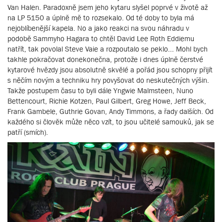
Van Halen. Paradoxně jsem jeho kytaru slyšel poprvé v životě až
na LP 5150 a úplně mě to rozsekalo. Od té doby to byla má
nejoblíbenější kapela. No a jako reakci na svou náhradu v
podobě Sammyho Hagara to chtěl David Lee Roth Eddiemu
natřít, tak povolal Steve Vaie a rozpoutalo se peklo... Mohl bych
takhle pokračovat donekonečna, protože i dnes úplně čerstvé
kytarové hvězdy jsou absolutně skvělé a pořád jsou schopny přijít
s něčím novým a techniku hry povyšovat do neskutečných výšin.
Takže postupem času to byli dále Yngwie Malmsteen, Nuno
Bettencourt, Richie Kotzen, Paul Gilbert, Greg Howe, Jeff Beck,
Frank Gambele, Guthrie Govan, Andy Timmons, a řady dalších. Od
každého si člověk může něco vzít, to jsou učitelé samouků, jak se
patří (smích).