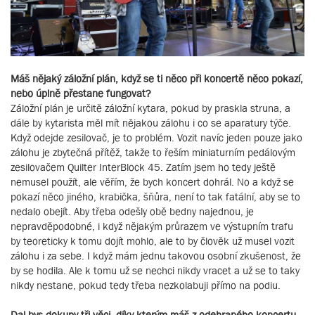
Máš nějaký záložní plán, když se ti něco při koncertě něco pokazí,
nebo úplně přestane fungovat?
Záložní plán je určitě záložní kytara, pokud by praskla struna, a
dále by kytarista měl mít nějakou zálohu i co se aparatury týče.
Když odejde zesilovač, je to problém. Vozit navíc jeden pouze jako
zálohu je zbytečná přítěž, takže to řeším miniaturním pedálovým
zesilovačem Quilter InterBlock 45. Zatím jsem ho tedy ještě
nemusel použít, ale věřím, že bych koncert dohrál. No a když se
pokazí něco jiného, krabička, šňůra, není to tak fatální, aby se to
nedalo obejít. Aby třeba odešly obě bedny najednou, je
nepravděpodobné, i když nějakým průrazem ve výstupním trafu
by teoreticky k tomu dojít mohlo, ale to by člověk už musel vozit
zálohu i za sebe. I když mám jednu takovou osobní zkušenost, že
by se hodila. Ale k tomu už se nechci nikdy vracet a už se to taky
nikdy nestane, pokud tedy třeba nezkolabuji přímo na podiu.
Dal bys dokupy tři věci, díky kterým máš z odehraného koncertu