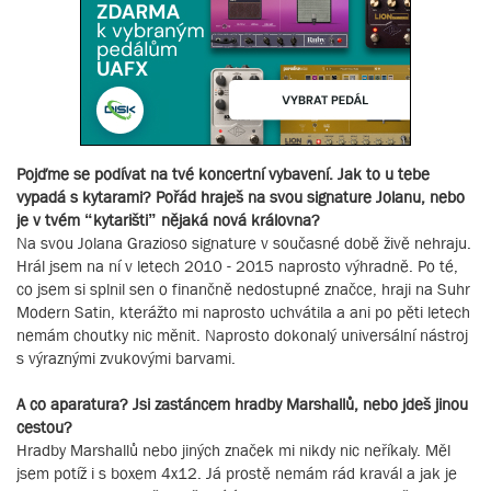
Pojďme se podívat na tvé koncertní vybavení. Jak to u tebe
vypadá s kytarami? Pořád hraješ na svou signature Jolanu, nebo
je v tvém “kytarišti” nějaká nová královna?
Na svou Jolana Grazioso signature v současné době živě nehraju.
Hrál jsem na ní v letech 2010 - 2015 naprosto výhradně. Po té,
co jsem si splnil sen o finančně nedostupné značce, hraji na Suhr
Modern Satin, kterážto mi naprosto uchvátila a ani po pěti letech
nemám choutky nic měnit. Naprosto dokonalý universální nástroj
s výraznými zvukovými barvami.
A co aparatura? Jsi zastáncem hradby Marshallů, nebo jdeš jinou
cestou?
Hradby Marshallů nebo jiných značek mi nikdy nic neříkaly. Měl
jsem potíž i s boxem 4x12. Já prostě nemám rád kravál a jak je