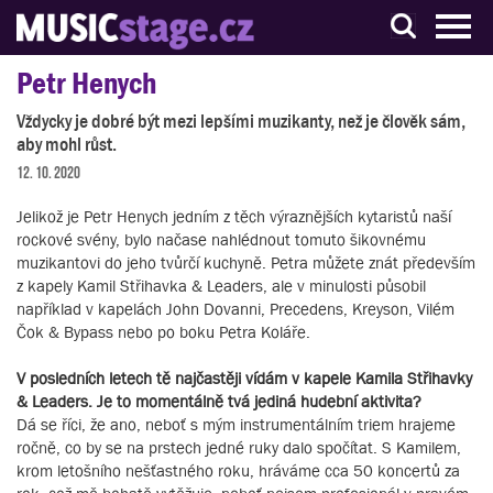
S muzikanty pro muzikanty
Petr Henych
Vždycky je dobré být mezi lepšími muzikanty, než je člověk sám,
aby mohl růst.
12. 10. 2020
Jelikož je Petr Henych jedním z těch výraznějších kytaristů naší
rockové svény, bylo načase nahlédnout tomuto šikovnému
muzikantovi do jeho tvůrčí kuchyně. Petra můžete znát především
z kapely Kamil Střihavka & Leaders, ale v minulosti působil
například v kapelách John Dovanni, Precedens, Kreyson, Vilém
Čok & Bypass nebo po boku Petra Koláře.
V posledních letech tě najčastěji vídám v kapele Kamila Střihavky
& Leaders. Je to momentálně tvá jediná hudební aktivita?
Dá se říci, že ano, neboť s mým instrumentálním triem hrajeme
ročně, co by se na prstech jedné ruky dalo spočítat. S Kamilem,
krom letošního nešťastného roku, hráváme cca 50 koncertů za