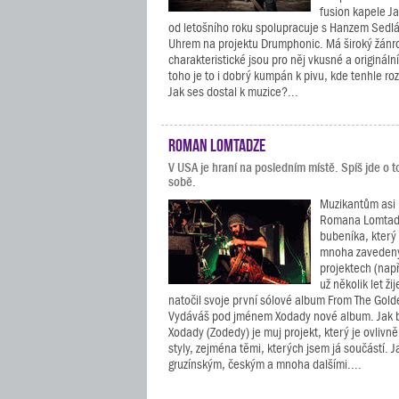
fusion kapele J
od letošního roku spolupracuje s Hanzem Sed
Uhrem na projektu Drumphonic. Má široký žánro
charakteristické jsou pro něj vkusné a origináln
toho je to i dobrý kumpán k pivu, kde tenhle roz
Jak ses dostal k muzice?...
Roman Lomtadze
V USA je hraní na posledním místě. Spíš jde o t
sobě.
Muzikantům asi 
Romana Lomtadz
bubeníka, který
mnoha zavedený
projektech (na
už několik let ž
natočil svoje první sólové album From The Gol
Vydáváš pod jménem Xodady nové album. Jak b
Xodady (Zodedy) je muj projekt, který je ovlivn
styly, zejména těmi, kterých jsem já součástí. J
gruzínským, českým a mnoha dalšími....