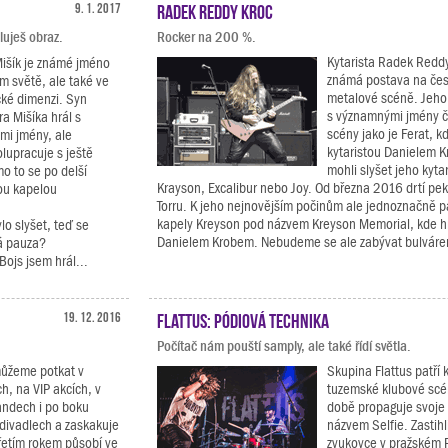
9. 1. 2017
Radek Reddy Kroc
luješ obraz.
Rocker na 200 %.
Kytarista Radek Reddy
Mišík je známé jméno
známá postava na čes
m světě, ale také ve
metalové scéně. Jeho 
cké dimenzi. Syn
s významnými jmény č
a Mišíka hrál s
scény jako je Ferat, k
mi jmény, ale
kytaristou Danielem K
upracuje s ještě
mohli slyšet jeho kyta
o to se po delší
Krayson, Excalibur nebo Joy. Od března 2016 drtí peke
nou kapelou
Torru. K jeho nejnovějším počinům ale jednoznačně pa
kapely Kreyson pod názvem Kreyson Memorial, kde h
lo slyšet, teď se
Danielem Krobem. Nebudeme se ale zabývat bulváre
á pauza?
Bojs jsem hrál...
19. 12. 2016
Flattus: pódiová technika
Počítač nám pouští samply, ale také řídí světla.
můžeme potkat v
Skupina Flattus patří 
h, na VIP akcích, v
tuzemské klubové scé
andech i po boku
době propaguje svoje
 divadlech a zaskakuje
názvem Selfie. Zastihli
třetím rokem působí ve
zvukovce v pražském 