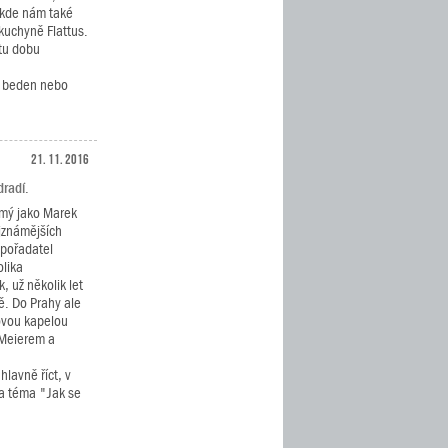
 kde nám také
 kuchyně Flattus.
 tu dobu
 beden nebo
21. 11. 2016
dradí.
ámý jako Marek
ejznámějších
 pořadatel
lika
, už několik let
ě. Do Prahy ale
covou kapelou
 Meierem a
 hlavně říct, v
na téma "Jak se