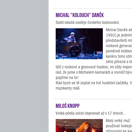
Michal "Kolouch" Daněk
Další mladá naděje českého bubnování.
Michal Daněk al
1992) je jedním
představitelů m
rockové generac
poměrně krátko
kariéru toho sti
Jeho přesná a te
těží z rockové a groovové tradice, mi vždy impo
rád, že jsme s Michalem kamarádi a rovněž býval
pojďme na to!
Rád bych se tě zeptal na tvé hudební začátky. V
muzikanty máš.
Miloš Knopp
Velká pódia začal objevovat už v 17 letech...
Malý velký muž. 
používali hokejo
přirovnání ke 