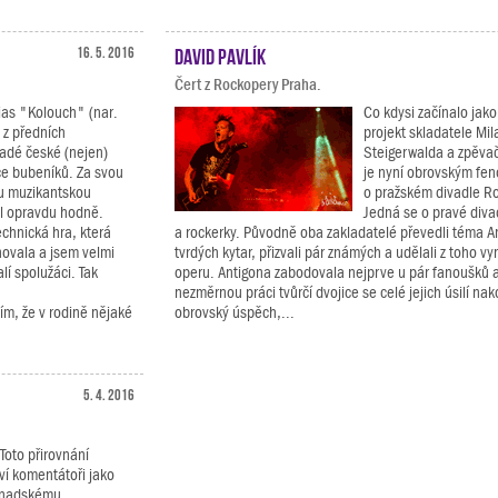
16. 5. 2016
David Pavlík
Čert z Rockopery Praha.
ias "Kolouch" (nar.
Co kdysi začínalo jak
 z předních
projekt skladatele Mi
ladé české (nejen)
Steigerwalda a zpěvač
e bubeníků. Za svou
je nyní obrovským fe
u muzikantskou
o pražském divadle R
hl opravdu hodně.
Jedná se o pravé diva
chnická hra, která
a rockerky. Původně oba zakladatelé převedli téma A
novala a jsem velmi
tvrdých kytar, přizvali pár známých a udělali z toho vy
í spolužáci. Tak
operu. Antigona zabodovala nejprve u pár fanoušků 
nezměrnou práci tvůrčí dvojice se celé jejich úsilí nak
ím, že v rodině nějaké
obrovský úspěch,...
5. 4. 2016
Toto přirovnání
ví komentátoři jako
kanadskému