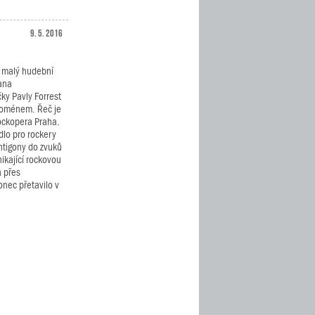
9. 5. 2016
o malý hudební
lana
ky Pavly Forrest
noménem. Řeč je
ockopera Praha.
dlo pro rockery
ntigony do zvuků
nikající rockovou
a přes
onec přetavilo v