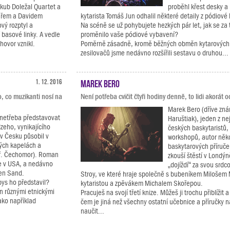
akub Doležal Quartet a
proběhl křest desky a
lářem a Davidem
kytarista Tomáš Jun odhalil některé detaily z pódiové
vý rozptyl a
Na scéně se už pohybujete hezkých pár let, jak se za
í basové linky. A vedle
proměnilo vaše pódiové vybavení?
hovor vznikl.
Poměrně zásadně, kromě běžných obměn kytarových
zesilovačů jsme nedávno rozšířili sestavu o druhou...
1. 12. 2016
Marek Bero
o, co muzikanti nosí na
Není potřeba cvičit čtyři hodiny denně, to lidi akorát o
Marek Bero (dříve zn
netřeba představovat
Haruštiak), jeden z n
eho, vynikajícího
českých baskytaristů,
 v Česku působil v
workshopů, autor něko
ch kapelách a
baskytarových příruček
př. Čechomor). Roman
zkouší štěstí v Londýn
ije v USA, a nedávno
„dojíždí“ za svou srd
den Sand.
Stroy, ve které hraje společně s bubeníkem Milošem
ys ho představil?
kytaristou a zpěvákem Michalem Skořepou.
ěn různými etnickými
Pracuješ na svojí třetí knize. Můžeš ji trochu přiblížit a
ako například
čem je jiná než všechny ostatní učebnice a příručky 
naučit...