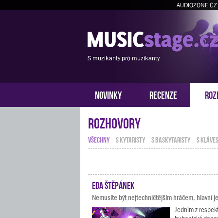
AUDIOZONE.CZ
S muzikanty pro muzikanty
NOVINKY
RECENZE
ROZ
Rozhovory
VŠECHNY
S KYTARISTY
S BASKYTARISTY
S KLÁVES
Eda Štěpánek
Nemusíte být nejtechničtějším hráčem, hlavní je
Jedním z respe