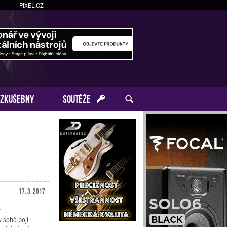
PIXEL.CZ
ZKUŠEBNY
SOUTĚŽE
17. 3. 2017
.
v sobě pojí