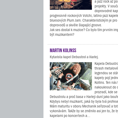
a jazz rock až p
projekty. V sou
doprovodné kap
progresivně rockových Votchi, latino-jazz kape
bluesových Plum Jam. Charakteristickým je pro 
doprovodů a skvěle šlapající groove.
Jak ses dostal k muzice? Co bylo tím prvním im
být muzikantem?
Martin Kolinss
Kytarista kapel Debustrol a Harlej.
Kapela Debustro
thrash metalov
legendou se stáv
kapely pojí jedn
Kollins. Ten nás
nakouknout do 
prozradí, kde se
Debustrolu a proč basa v Harleji duní jako bouř
Kdybys nebyl muzikant, jaká by byla tvá profes
Mám maturitu v oboru Mechanik seřizovač a tot
vykonávám. Takže by se změnilo asi jen to, že b
kapelami po koncertech a...