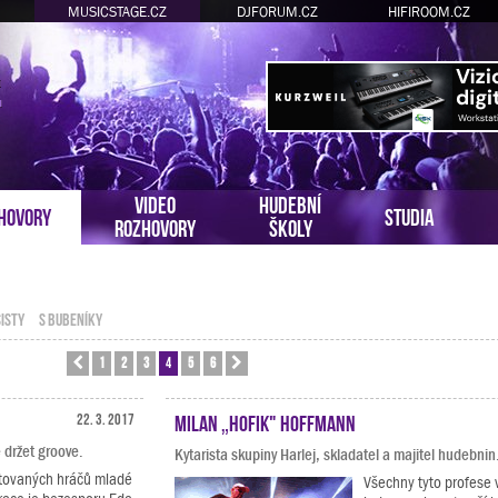
MUSICSTAGE.CZ
DJFORUM.CZ
HIFIROOM.CZ
VIDEO
HUDEBNÍ
HOVORY
STUDIA
ROZHOVORY
ŠKOLY
ISTY
S BUBENÍKY
1
2
3
4
5
6
Předchozí
Další
22. 3. 2017
Milan „Hofik" Hoffmann
 držet groove.
Kytarista skupiny Harlej, skladatel a majitel hudebnin
ktovaných hráčů mladé
Všechny tyto profese 