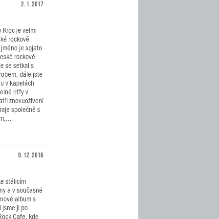
2. 1. 2017
 Kroc je velmi
ké rockově
jméno je spjato
eské rockové
de se setkal s
robem, dále jste
ru v kapelách
lné riffy v
tří znovuoživení
raje společně s
m,...
9. 12. 2016
ke stálicím
ny a v současné
 nové album s
 jsme ji po
Rock Cafe, kde