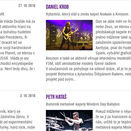
27. 10. 2016
Daniel Krob
řít.
Kytarista, který stál u zrodu kapel Arakain a Kreyson.
vák Vláďa Dvořák má za
Dan se dále mihl ve f
t aktivního hraní na
nebo Zeus, se kterou
 a bohatou hudební
předskakuje kapele I
klad Precedens, R-
jméno můžeme také sp
ž dvacet let se
založením společensk
e svojí hardrockové
Xantypa, psal do hud
va Planet, se kterou v
Spark, vytvářel grafic
USSR. Vláďa je asi
Kreyson a také se aktivně věnuje leteckému modelářst
chodící encyklopedie
F3M, obří akrobatické modely řízené rádiem.
. Není tedy divu, že i
V současnosti se pohybuje na sólové dráze, ať je to j
projekt Bohemica s kytaristou Štěpánem Rakem, neb
projekt pod svým...
3. 10. 2016
Petr Hataš
Bubeník metalové kapely Modern Day Babylon.
ník, který se
Pokud můžeme o nějak
 žádnému žánru. V
že se jí za hranicemi d
rál od experimentální
nás, určitě to je tepli
funky, hard rock, indie
metalová kapela Mod