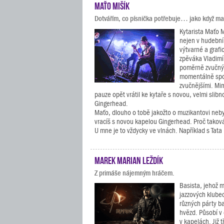
Maťo Mišík
Dotvářím, co písnička potřebuje… jako když ma
Kytarista Maťo 
nejen v hudební
výtvarné a grafi
zpěváka Vladimír
poměrně zvučný
momentálně spol
zvučnějšími. Mim
pauze opět vrátil ke kytaře s novou, velmi slib
Gingerhead.
Maťo, dlouho o tobě jakožto o muzikantovi neby
vracíš s novou kapelou Gingerhead. Proč takov
U mne je to vždycky ve vlnách. Například s Tata 
Marek Marian Leždík
Z primáše nájemným hráčem.
Basista, jehož 
jazzových klubec
různých párty b
hvězd. Působí v
v kapelách. Již 