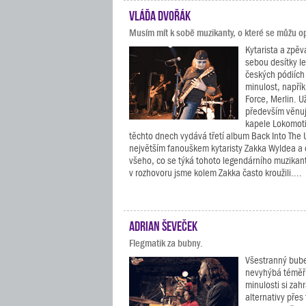
Vláďa Dvořák
Musím mít k sobě muzikanty, o které se můžu op
Kytarista a zpě
sebou desítky le
českých pódiích
minulost, napří
Force, Merlin. U
především věnuj
kapele Lokomoti
těchto dnech vydává třetí album Back Into The 
největším fanouškem kytaristy Zakka Wyldea a 
všeho, co se týká tohoto legendárního muzikanta
v rozhovoru jsme kolem Zakka často kroužili....
Adrian Ševeček
Flegmatik za bubny.
Všestranný bube
nevyhýbá téměř
minulosti si zah
alternativy přes 