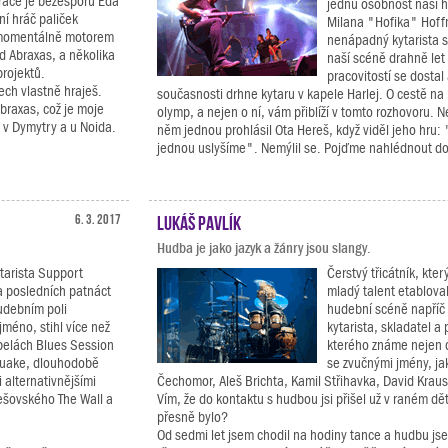
race je bezesporu Eda
jednu osobnost naší 
ní hráč paliček
Milana "Hofika" Hoff
e momentálně motorem
nenápadný kytarista 
d Abraxas, a několika
naší scéně drahně let a
projektů.
pracovitostí se dostal
ech vlastně hraješ.
současnosti drhne kytaru v kapele Harlej. O cestě na
 Abraxas, což je moje
olymp, a nejen o ní, vám přiblíží v tomto rozhovoru.
y v Dymytry a u Noida.
něm jednou prohlásil Ota Hereš, když viděl jeho hru: 
jednou uslyšíme". Nemýlil se. Pojďme nahlédnout do
6. 3. 2017
Lukáš Pavlík
Hudba je jako jazyk a žánry jsou slangy.
arista Support
Čerstvý třicátník, který
a posledních patnáct
mladý talent etablova
hudebním poli
hudební scéně napříč 
 jméno, stihl více než
kytarista, skladatel a
apelách Blues Session
kterého známe nejen d
quake, dlouhodobě
se zvučnými jmény, jak
i alternativnějšími
Čechomor, Aleš Brichta, Kamil Střihavka, David Kraus
nešovského The Wall a
Vím, že do kontaktu s hudbou jsi přišel už v raném dět
přesně bylo?
Od sedmi let jsem chodil na hodiny tance a hudbu js