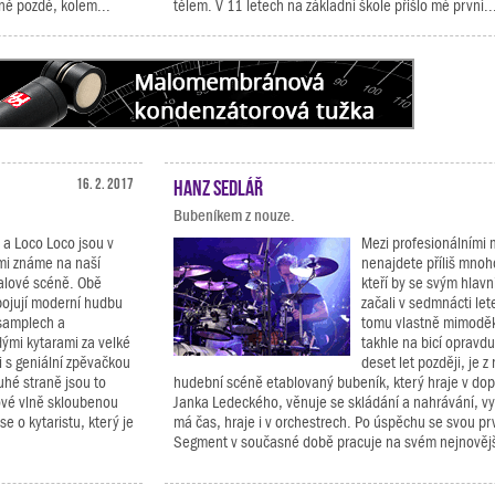
vně pozdě, kolem...
tělem. V 11 letech na základní škole přišlo mé první..
16. 2. 2017
Hanz Sedlář
Bubeníkem z nouze.
 a Loco Loco jsou v
Mezi profesionálními 
mi známe na naší
nenajdete příliš mno
valové scéně. Obě
kteří by se svým hlav
pojují moderní hudbu
začali v sedmnácti let
samplech a
tomu vlastně mimoděk
ými kytarami za velké
takhle na bicí opravdu
i s geniální zpěvačkou
deset let později, je z 
uhé straně jsou to
hudební scéně etablovaný bubeník, který hraje v do
ové vlně skloubenou
Janka Ledeckého, věnuje se skládání a nahrávání, vy
e o kytaristu, který je
má čas, hraje i v orchestrech. Po úspěchu se svou pr
Segment v současné době pracuje na svém nejnovějš