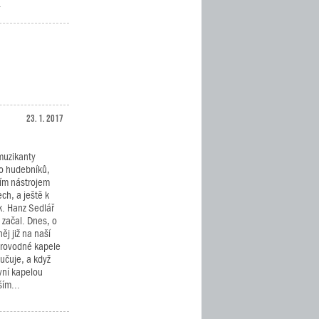
.
23. 1. 2017
muzikanty
ho hudebníků,
ním nástrojem
ech, a ještě k
. Hanz Sedlář
 začal. Dnes, o
něj již na naší
provodné kapele
učuje, a když
vní kapelou
ím...