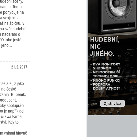
hudební scény,
manna. Tento
se pohybuje na
 svojí pílí a
 až na špičku. V
 na svůj hudební
 Ne nadarmo o
"O tobě ještě
 jeho...
21. 2. 2017
 se ale již jako
l na české
žánry. Bubeník,
 producent,
íky spolupráci
o je například
 či Ewa Farna.
ství. Kdy to
em vnímal hlavně