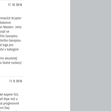
17. 10. 2016
ormacích Kryptor
 dokonce
ron Maiden. Jeho
ojit se
ého časopisu
ebního časopisu
ká loga pro
ví v kategorii
eho akustický
o řádně rockový
11. 8. 2016
é kapele říct,
aří lépe než u
cká progresivně
ern Day