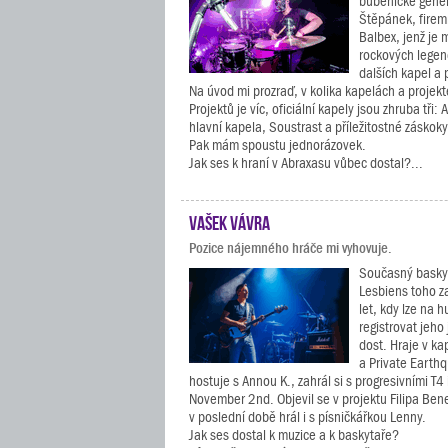
bubenické gene
Štěpánek, firem
Balbex, jenž j
rockových legen
dalších kapel a 
Na úvod mi prozraď, v kolika kapelách a projekt
Projektů je víc, oficiální kapely jsou zhruba tři:
hlavní kapela, Soustrast a příležitostné záskok
Pak mám spoustu jednorázovek.
Jak ses k hraní v Abraxasu vůbec dostal?...
Vašek Vávra
Pozice nájemného hráče mi vyhovuje.
Současný baskyt
Lesbiens toho z
let, kdy lze na 
registrovat jeho
dost. Hraje v k
a Private Earth
hostuje s Annou K., zahrál si s progresivními T4 
November 2nd. Objevil se v projektu Filipa Be
v poslední době hrál i s písničkářkou Lenny.
Jak ses dostal k muzice a k baskytaře?