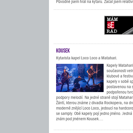
Původně jsem hrál na kytaru. Začal jsem relati
Kousek
Kytarista kapel Loco Loco a Matahari.
Kapely Matahari
současnosti vel
klubové a festi
kapely v sobě s
postavenou na 
podpořenou tvrd
podpory melodií. Na jedné straně stojí Matahar
Žántí, kterou známe z divadla Rockopera, na dr
moderně znějící Loco Loco, jedoucí na hardcor
se samply. Obě kapely pojí jedno jméno. Jedná s
znám pod jménem Kousek....