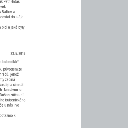
ík Petr Hataš
 věk
 Balbex a
 dostal do stáje
bicí a jaké byly
23. 5. 2016
h bubeníků“.
k, původem ze
hráčů, jehož
nty začíná
častěji a čím dál
ech. Nedávno se
 Dušan zúčastní
ního bubenického
če u nás i ve
 potažmo k