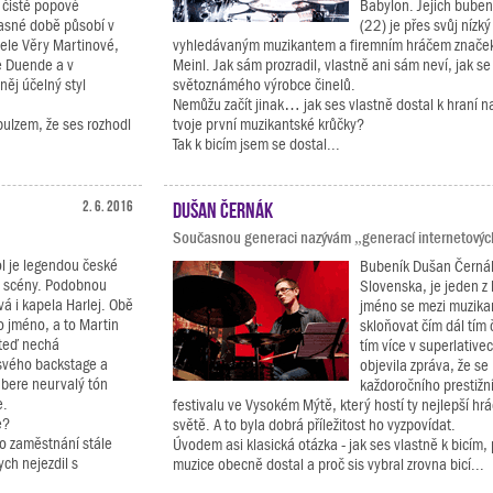
o čistě popové
Babylon. Jejich buben
časné době působí v
(22) je přes svůj nízký
ele Věry Martinové,
vyhledávaným muzikantem a firemním hráčem značek
le Duende a v
Meinl. Jak sám prozradil, vlastně ani sám neví, jak se
něj účelný styl
světoznámého výrobce činelů.
Nemůžu začít jinak… jak ses vlastně dostal k hraní na 
pulzem, že ses rozhodl
tvoje první muzikantské krůčky?
Tak k bicím jsem se dostal...
2. 6. 2016
Dušan Černák
Současnou generaci nazývám „generací internetovýc
l je legendou české
Bubeník Dušan Černá
é scény. Podobnou
Slovenska, je jeden z 
á i kapela Harlej. Obě
jméno se mezi muzika
o jméno, a to Martin
skloňovat čím dál tím 
 teď nechá
tím více v superlativ
svého backstage a
objevila zpráva, že se
 bere neurvalý tón
každoročního prestiž
e.
festivalu ve Vysokém Mýtě, který hostí ty nejlepší hrá
e?
světě. A to byla dobrá příležitost ho vyzpovídat.
o zaměstnání stále
Úvodem asi klasická otázka - jak ses vlastně k bicím,
ych nejezdil s
muzice obecně dostal a proč sis vybral zrovna bicí...