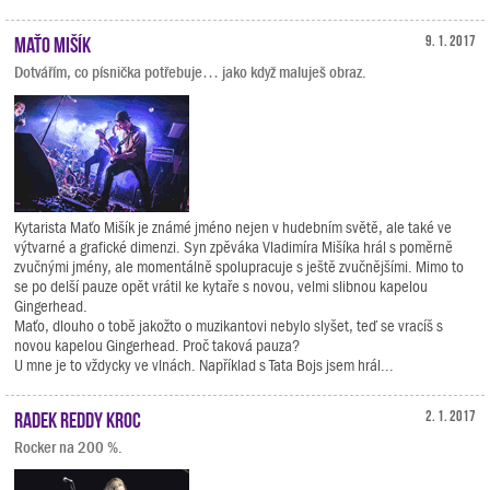
Maťo Mišík
9. 1. 2017
Dotvářím, co písnička potřebuje… jako když maluješ obraz.
Kytarista Maťo Mišík je známé jméno nejen v hudebním světě, ale také ve
výtvarné a grafické dimenzi. Syn zpěváka Vladimíra Mišíka hrál s poměrně
zvučnými jmény, ale momentálně spolupracuje s ještě zvučnějšími. Mimo to
se po delší pauze opět vrátil ke kytaře s novou, velmi slibnou kapelou
Gingerhead.
Maťo, dlouho o tobě jakožto o muzikantovi nebylo slyšet, teď se vracíš s
novou kapelou Gingerhead. Proč taková pauza?
U mne je to vždycky ve vlnách. Například s Tata Bojs jsem hrál...
Radek Reddy Kroc
2. 1. 2017
Rocker na 200 %.