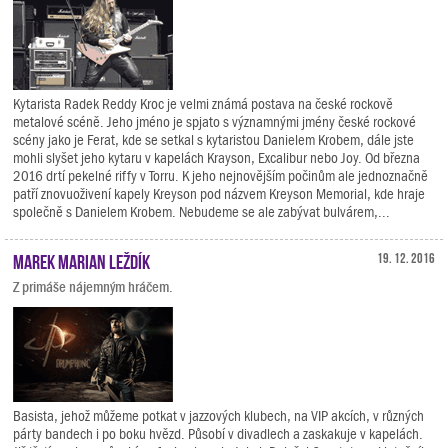
Kytarista Radek Reddy Kroc je velmi známá postava na české rockově
metalové scéně. Jeho jméno je spjato s významnými jmény české rockové
scény jako je Ferat, kde se setkal s kytaristou Danielem Krobem, dále jste
mohli slyšet jeho kytaru v kapelách Krayson, Excalibur nebo Joy. Od března
2016 drtí pekelné riffy v Torru. K jeho nejnovějším počinům ale jednoznačně
patří znovuoživení kapely Kreyson pod názvem Kreyson Memorial, kde hraje
společně s Danielem Krobem. Nebudeme se ale zabývat bulvárem,...
Marek Marian Leždík
19. 12. 2016
Z primáše nájemným hráčem.
Basista, jehož můžeme potkat v jazzových klubech, na VIP akcích, v různých
párty bandech i po boku hvězd. Působí v divadlech a zaskakuje v kapelách.