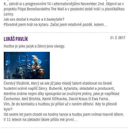
K., zahrál si s progresivními T4 i alternativnějšími November 2nd. Objevil se v
projektu Filipa Benešovského The Wall a v poslední době hrál i s písničkářkou
Lenny.
Jak ses dostal k muzice a k baskytaře?
Původně jsem hrál na kytaru. Začal jsem relativně pozdě, kolem...
Lukáš Pavlík
21. 2. 2017
Hudba je jako jazyk a žánry jsou slangy.
Čerstvý třicátník, který se ale již jako mladý talent etabloval na české
hudební scéně napříč žánry. Bubeník, kytarista, skladatel a producent,
kterého známe nejen díky spolupráci se zvučnými jmény, jako je například
Čechomor, Aleš Brichta, Kamil Střihavka, David Kraus či Ewa Farna.
Vím, že do kontaktu s hudbou jsi přišel už v raném dětství. Kdy to přesně
bylo?
Od sedmi let jsem chodil na hodiny tance a hudbu jsem vnímal hlavně tělem.
V 11 letech na základní škole přišlo mé první...