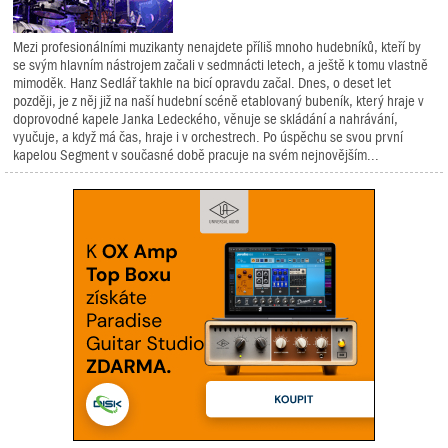
Mezi profesionálními muzikanty nenajdete příliš mnoho hudebníků, kteří by
se svým hlavním nástrojem začali v sedmnácti letech, a ještě k tomu vlastně
mimoděk. Hanz Sedlář takhle na bicí opravdu začal. Dnes, o deset let
později, je z něj již na naší hudební scéně etablovaný bubeník, který hraje v
doprovodné kapele Janka Ledeckého, věnuje se skládání a nahrávání,
vyučuje, a když má čas, hraje i v orchestrech. Po úspěchu se svou první
kapelou Segment v současné době pracuje na svém nejnovějším...