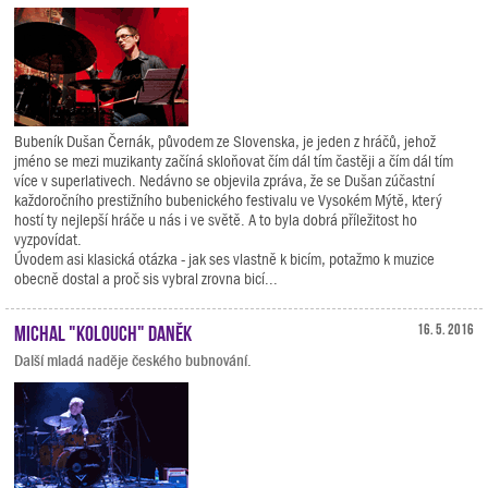
Bubeník Dušan Černák, původem ze Slovenska, je jeden z hráčů, jehož
jméno se mezi muzikanty začíná skloňovat čím dál tím častěji a čím dál tím
více v superlativech. Nedávno se objevila zpráva, že se Dušan zúčastní
každoročního prestižního bubenického festivalu ve Vysokém Mýtě, který
hostí ty nejlepší hráče u nás i ve světě. A to byla dobrá příležitost ho
vyzpovídat.
Úvodem asi klasická otázka - jak ses vlastně k bicím, potažmo k muzice
obecně dostal a proč sis vybral zrovna bicí...
Michal "Kolouch" Daněk
16. 5. 2016
Další mladá naděje českého bubnování.