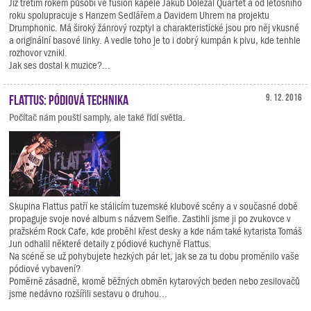
Již třetím rokem působí ve fusion kapele Jakub Doležal Quartet a od letošního
roku spolupracuje s Hanzem Sedlářem a Davidem Uhrem na projektu
Drumphonic. Má široký žánrový rozptyl a charakteristické jsou pro něj vkusné
a originální basové linky. A vedle toho je to i dobrý kumpán k pivu, kde tenhle
rozhovor vznikl.
Jak ses dostal k muzice?...
Flattus: pódiová technika
9. 12. 2016
Počítač nám pouští samply, ale také řídí světla.
Skupina Flattus patří ke stálicím tuzemské klubové scény a v současné době
propaguje svoje nové album s názvem Selfie. Zastihli jsme ji po zvukovce v
pražském Rock Cafe, kde proběhl křest desky a kde nám také kytarista Tomáš
Jun odhalil některé detaily z pódiové kuchyně Flattus.
Na scéně se už pohybujete hezkých pár let, jak se za tu dobu proměnilo vaše
pódiové vybavení?
Poměrně zásadně, kromě běžných obměn kytarových beden nebo zesilovačů
jsme nedávno rozšířili sestavu o druhou...