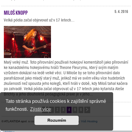
Miloš Knopp
5. 4. 2016
Velká pódia začal objevovat už v 17 letech...
Malý velký muž. Toto přirovnání používali hokejoví komentátoři jako přirovnání
ke kanadskému hokejovému hráči Theone Fleurymu, který svým malým
vzrůstem dokázal na ledě velké věci. U Miloše by se toho přirovnání dalo
parafrázovat jako mladý starý muž, jelikož má ve svém věku více hudebních
zkušeností než spousta jeho kolegů, kteří hráli v době, kdy Miloš tahal kačera
po zahradě. Velká pódia začal objevovat už v 17 letech jako kytarista Aleše
Brichty a jeho dlouholetá pedagogická praxe je v jeho...
Tato stránka používá cookies k zajištění správné
funkčnosti.
Zjistit více
1
2
3
4
5
6
Předchozí
Další
Rozumím
© ATLANTIDA spol. s r.o. |
Kontaktní údaje
| Hosting:
Váš Hosting