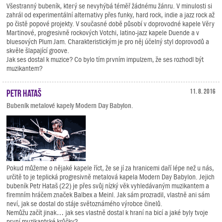
Všestranný bubeník, který se nevyhýbá téměř žádnému žánru. V minulosti si
zahrál od experimentální alternativy přes funky, hard rock, indie a jazz rock až
po čistě popové projekty. V současné době působí v doprovodné kapele Věry
Martinové, progresivně rockových Votchi, latino-jazz kapele Duende a v
bluesových Plum Jam. Charakteristickým je pro něj účelný styl doprovodů a
skvěle šlapající groove.
Jak ses dostal k muzice? Co bylo tím prvním impulzem, že ses rozhodl být
muzikantem?
Petr Hataš
11. 8. 2016
Bubeník metalové kapely Modern Day Babylon.
Pokud můžeme o nějaké kapele říct, že se jí za hranicemi daří lépe než u nás,
určitě to je teplická progresivně metalová kapela Modern Day Babylon. Jejich
bubeník Petr Hataš (22) je přes svůj nízký věk vyhledávaným muzikantem a
firemním hráčem značek Balbex a Meinl. Jak sám prozradil, vlastně ani sám
neví, jak se dostal do stáje světoznámého výrobce činelů.
Nemůžu začít jinak… jak ses vlastně dostal k hraní na bicí a jaké byly tvoje
první muzikantské krůčky?