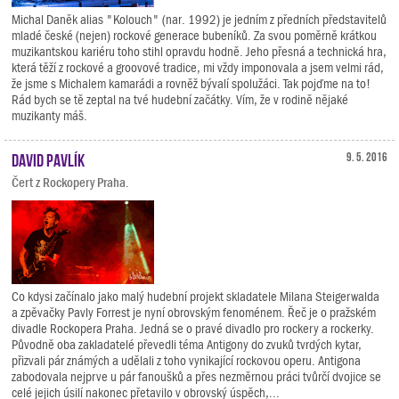
Michal Daněk alias "Kolouch" (nar. 1992) je jedním z předních představitelů
mladé české (nejen) rockové generace bubeníků. Za svou poměrně krátkou
muzikantskou kariéru toho stihl opravdu hodně. Jeho přesná a technická hra,
která těží z rockové a groovové tradice, mi vždy imponovala a jsem velmi rád,
že jsme s Michalem kamarádi a rovněž bývalí spolužáci. Tak pojďme na to!
Rád bych se tě zeptal na tvé hudební začátky. Vím, že v rodině nějaké
muzikanty máš.
David Pavlík
9. 5. 2016
Čert z Rockopery Praha.
Co kdysi začínalo jako malý hudební projekt skladatele Milana Steigerwalda
a zpěvačky Pavly Forrest je nyní obrovským fenoménem. Řeč je o pražském
divadle Rockopera Praha. Jedná se o pravé divadlo pro rockery a rockerky.
Původně oba zakladatelé převedli téma Antigony do zvuků tvrdých kytar,
přizvali pár známých a udělali z toho vynikající rockovou operu. Antigona
zabodovala nejprve u pár fanoušků a přes nezměrnou práci tvůrčí dvojice se
celé jejich úsilí nakonec přetavilo v obrovský úspěch,...