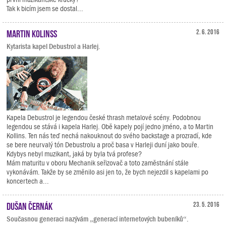
Tak k bicím jsem se dostal...
Martin Kolinss
2. 6. 2016
Kytarista kapel Debustrol a Harlej.
Kapela Debustrol je legendou české thrash metalové scény. Podobnou
legendou se stává i kapela Harlej. Obě kapely pojí jedno jméno, a to Martin
Kollins. Ten nás teď nechá nakouknout do svého backstage a prozradí, kde
se bere neurvalý tón Debustrolu a proč basa v Harleji duní jako bouře.
Kdybys nebyl muzikant, jaká by byla tvá profese?
Mám maturitu v oboru Mechanik seřizovač a toto zaměstnání stále
vykonávám. Takže by se změnilo asi jen to, že bych nejezdil s kapelami po
koncertech a...
Dušan Černák
23. 5. 2016
Současnou generaci nazývám „generací internetových bubeníků“.