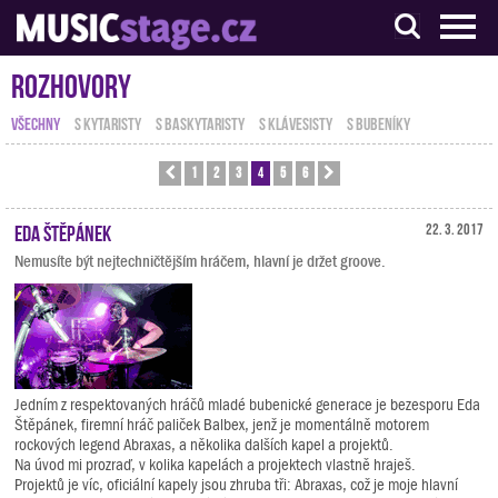
S muzikanty pro muzikanty
Rozhovory
VŠECHNY
S KYTARISTY
S BASKYTARISTY
S KLÁVESISTY
S BUBENÍKY
1
2
3
4
5
6
Předchozí
Další
Eda Štěpánek
22. 3. 2017
Nemusíte být nejtechničtějším hráčem, hlavní je držet groove.
Jedním z respektovaných hráčů mladé bubenické generace je bezesporu Eda
Štěpánek, firemní hráč paliček Balbex, jenž je momentálně motorem
rockových legend Abraxas, a několika dalších kapel a projektů.
Na úvod mi prozraď, v kolika kapelách a projektech vlastně hraješ.
Projektů je víc, oficiální kapely jsou zhruba tři: Abraxas, což je moje hlavní