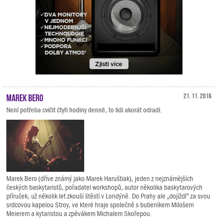
Marek Bero
21. 11. 2016
Není potřeba cvičit čtyři hodiny denně, to lidi akorát odradí.
Marek Bero (dříve známý jako Marek Haruštiak), jeden z nejznámějších
českých baskytaristů, pořadatel workshopů, autor několika baskytarových
příruček, už několik let zkouší štěstí v Londýně. Do Prahy ale „dojíždí“ za svou
srdcovou kapelou Stroy, ve které hraje společně s bubeníkem Milošem
Meierem a kytaristou a zpěvákem Michalem Skořepou.