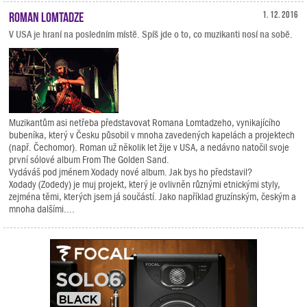
Roman Lomtadze
1. 12. 2016
V USA je hraní na posledním místě. Spíš jde o to, co muzikanti nosí na sobě.
Muzikantům asi netřeba představovat Romana Lomtadzeho, vynikajícího
bubeníka, který v Česku působil v mnoha zavedených kapelách a projektech
(např. Čechomor). Roman už několik let žije v USA, a nedávno natočil svoje
první sólové album From The Golden Sand.
Vydáváš pod jménem Xodady nové album. Jak bys ho představil?
Xodady (Zodedy) je muj projekt, který je ovlivněn různými etnickými styly,
zejména těmi, kterých jsem já součástí. Jako například gruzínským, českým a
mnoha dalšími....