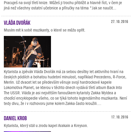
Pracuješ na svojí třetí knize. Můžeš ji trochu přiblížit a hlavně říct, v čem je
jiná než všechny ostatní učebnice a příručky na téma "Jak se naučit...
Vláďa Dvořák
27. 10. 2016
Musím mít k sobě muzikanty, o které se můžu opřít.
Kytarista a zpěvák Vláďa Dvořák má za sebou desítky let aktivního hraní na
českých pódiích a bohatou hudební minulost, například Precedens, R-Force,
Merlin. Už dvacet let se především věnuje svojí hardrockové kapele
Lokomotiva Planet, se kterou v těchto dnech vydává třetí album Back Into
The USSR. Vláďa je asi největším fanouškem kytaristy Zakka Wyldea a
chodící encyklopedie všeho, co se týká tohoto legendárního muzikanta. Není
tedy divu, že i v rozhovoru jsme kolem Zakka často kroužili....
Daniel Krob
17. 10. 2016
Kytarista, který stál u zrodu kapel Arakain a Kreyson.