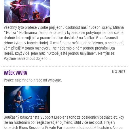
Všechny tyto profese v sobě pojí jednu osobnost naší hudební scény, Milana
"Hofika" Hoffmanna. Tento nenápadný kytarista se pohybuje na naší scéně
drahně let a svojí pílí a pracovitostí se dostal až na špičku. V současnosti
drhne kytaru v kapele Harlej. O cestě na na svůj hudební olymp, a nejen o ní,
vám přiblíží v tomto rozhovoru. Ne nadarmo o něm jednou prohlásil Ota
Hereš, když viděl jeho hru: "O tobě ještě jednou uslyšíme". Nemýlil se.
Pojďme nahlédnout do jeho...
Vašek Vávra
6. 3. 2017
Pozice nájemného hráče mi vyhovuje.
Současný baskytarista Support Lesbiens toho za posledních patnáct let, kdy
lze na hudebním poli registrovat jeho jméno, stihl více než dost. Hraje v
kapelách Blues Session a Private Earthquake, dlouhodobě hostuje s Annou