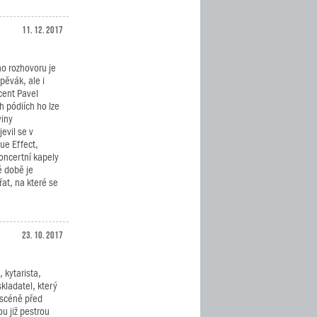
11. 12. 2017
o rozhovoru je
zpěvák, ale i
cent Pavel
 pódiích ho lze
viny
evil se v
ue Effect,
oncertní kapely
é době je
at, na které se
23. 10. 2017
, kytarista,
kladatel, který
 scéně před
ou již pestrou