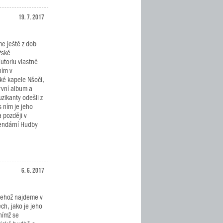
19. 7. 2017
e ještě z dob
žské
utoriu vlastně
ním v
ské kapele Nšoči,
rvní album a
zikanty odešli z
 ním je jeho
a později v
gendární Hudby
6. 6. 2017
 jehož najdeme v
ech, jako je jeho
nímž se