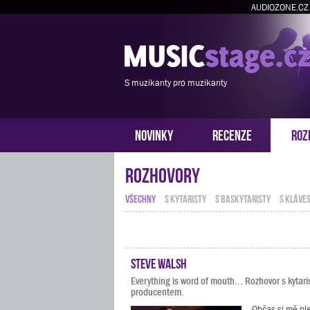
AUDIOZONE.CZ
S muzikanty pro muzikanty
NOVINKY
RECENZE
ROZ
Rozhovory
VŠECHNY
S KYTARISTY
S BASKYTARISTY
S KLÁVES
Steve Walsh
Everything is word of mouth... Rozhovor s kytar
producentem.
„Občas si mě p