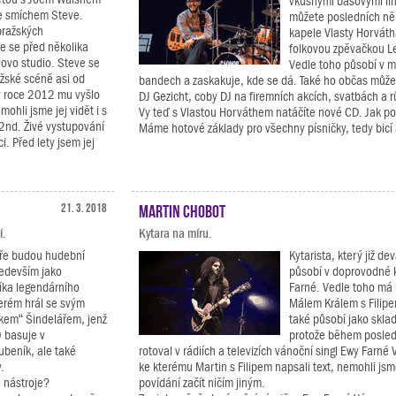
vkusnými basovými li
se smíchem Steve.
můžete posledních něko
pražských
kapele Vlasty Horváth
e se před několika
folkovou zpěvačkou L
evovo studio. Steve se
Vedle toho působí v 
žské scéně asi od
bandech a zaskakuje, kde se dá. Také ho občas může
(v roce 2012 mu vyšlo
DJ Gezicht, coby DJ na firemních akcích, svatbách a r
ohli jsme jej vidět i s
Vy teď s Vlastou Horváthem natáčíte nové CD. Jak p
nd. Živé vystupování
Máme hotové základy pro všechny písničky, tedy bicí 
. Před lety jsem jej
21. 3. 2018
Martin Chobot
í.
Kytara na míru.
áře budou hudební
Kytarista, který již d
ředevším jako
působí v doprovodné 
íka legendárního
Farné. Vedle toho má i
terém hrál se svým
Málem Králem s Filip
dkem“ Šindelářem, jenž
také působí jako sklad
 basuje v
protože během posled
ubeník, ale také
rotoval v rádiích a televizích vánoční singl Ewy Farné
.
ke kterému Martin s Filipem napsali text, nemohli js
é nástroje?
povídání začít ničím jiným.