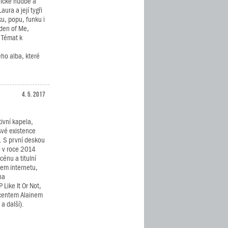
rické hudbě a
ura a její tygři
ku, popu, funku i
den of Me,
. Témat k
ho alba, které
4. 5. 2017
tivní kapela,
 své existence
. S první deskou
 v roce 2014
énu a titulní
item internetu,
na
 Like It Or Not,
ucentem Alainem
a další).