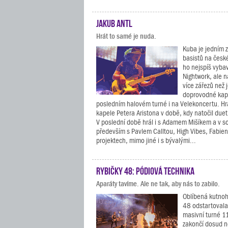
Jakub Antl
Hrát to samé je nuda.
Kuba je jedním z
basistů na české
ho nejspíš vyba
Nightwork, ale 
více zářezů než j
doprovodné kap
posledním halovém turné i na Velekoncertu. Hr
kapele Petera Aristona v době, kdy natočil duet 
V poslední době hrál i s Adamem Mišíkem a v s
především s Pavlem Calltou, High Vibes, Fabien
projektech, mimo jiné i s bývalými...
Rybičky 48: Pódiová technika
Aparáty tavíme. Ale ne tak, aby nás to zabilo.
Oblíbená kutnoh
48 odstartovala
masivní turné 11
zakončí dosud 