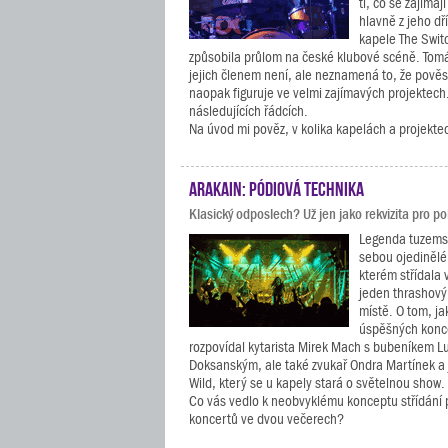
ti, co se zajíma
hlavně z jeho dř
kapele The Switc
způsobila průlom na české klubové scéně. Tomá
jejich členem není, ale neznamená to, že pověsil
naopak figuruje ve velmi zajímavých projektech.
následujících řádcích.
Na úvod mi pověz, v kolika kapelách a projektec
Arakain: pódiová technika
Klasický odposlech? Už jen jako rekvizita pro 
Legenda tuzems
sebou ojedinělé 
kterém střídala 
jeden thrashový
místě. O tom, ja
úspěšných konce
rozpovídal kytarista Mirek Mach s bubeníkem 
Doksanským, ale také zvukař Ondra Martínek a
Wild, který se u kapely stará o světelnou show.
Co vás vedlo k neobvyklému konceptu střídání
koncertů ve dvou večerech?