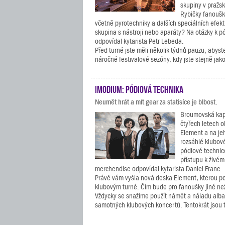
skupiny v pražs
Rybičky fanoušk
včetně pyrotechniky a dalších speciálních efekt
skupina s nástroji nebo aparáty? Na otázky k p
odpovídal kytarista Petr Lebeda.
Před turné jste měli několik týdnů pauzu, abyst
náročné festivalové sezóny, kdy jste stejně jako 
Imodium: Pódiová technika
Neumět hrát a mít gear za statisíce je blbost.
Broumovská kap
čtyřech letech 
Element a na je
rozsáhlé klubové
pódiové technice
přístupu k živé
merchendise odpovídal kytarista Daniel Franc.
Právě vám vyšla nová deska Element, kterou po
klubovým turné. Čím bude pro fanoušky jiné ne
Vždycky se snažíme použít námět a náladu alba 
samotných klubových koncertů. Tentokrát jsou 