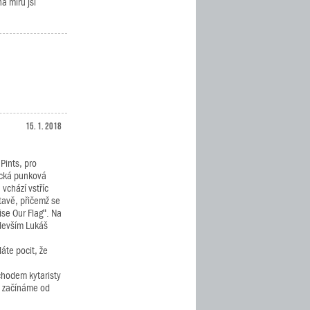
a míru jsi
15. 1. 2018
Pints, pro
tická punková
 vchází vstříc
tavě, přičemž se
ise Our Flag“. Na
devším Lukáš
áte pocit, že
chodem kytaristy
e začínáme od