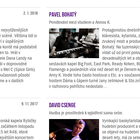
2. 1. 2018
Pavel Bohatý
Pendlování mezi studiem a Annou K.
 nejvytíženějších
Protagonistou dnešníh
 scéně. Většina lidí si
klávesista, kytarista, 
ví v úspěšných
zvukový mistr a produ
na kontě má podstatně
Bohatý. Na tuzemských
en to. Hrál v
vídat už od první polo
ele Dana Landy na
devadesátých let a obj
ál v doprovodné
sestavách kapel Big Foot, East Park, Ready Kirken, Bl
s Mel C (Spice Girls).
Flamengo a posledních více než deset let je členem k
oučasnosti působí
Anny K. Vedle toho často hostoval s Etc. a v současn
ne a v dalších
hostem Dáma s čápem turné Jany Jelínkové & Sto zvíř
v rozhovoru pohříchu nedostalo....
9. 11. 2017
David Csenge
Hudba je prostředek k vyjádření sama sebe.
orská kapela Rybičky
Vynikající baskytarista
 začátkem listopadu
hudební producent a s
5 let R48, které
se objevil na hudební
největším koncertem
deseti lety, má za seb