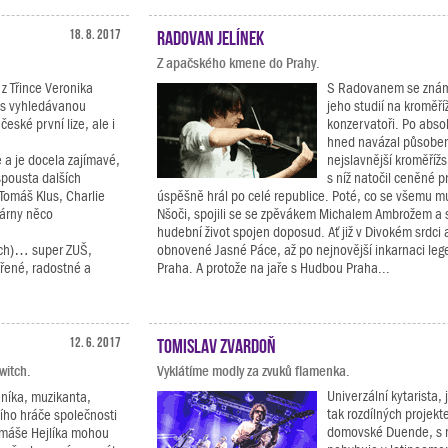
18. 8. 2017
Radovan Jelínek
Z apačského kmene do Prahy.
z Třince Veronika
S Radovanem se znám
es vyhledávanou
jeho studií na kroměří
eské první lize, ale i
konzervatoři. Po absol
hned navázal působe
e a je docela zajímavé,
nejslavnější kroměříž
spousta dalších
s níž natočil ceněné p
 Tomáš Klus, Charlie
úspěšně hrál po celé republice. Poté, co se všemu mu
ezárny něco
Nšoči, spojili se se zpěvákem Michalem Ambrožem a s
hudební život spojen doposud. Ať již v Divokém srdci 
ích)… super ZUŠ,
obnovené Jasné Páce, až po nejnovější inkarnaci le
vřené, radostné a
Praha. A protože na jaře s Hudbou Praha...
12. 6. 2017
Tomislav Zvardoň
witch.
Vyklátíme modly za zvuků flamenka.
Univerzální kytarista,
níka, muzikanta,
tak rozdílných projekt
ního hráče společnosti
domovské Duende, s 
omáše Hejlíka mohou