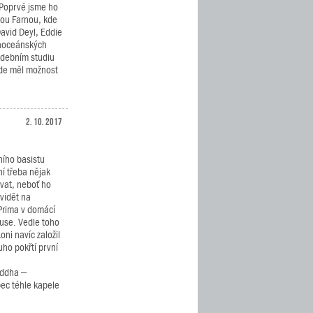
Poprvé jsme ho
wou Farnou, kde
David Deyl, Eddie
 zaoceánských
udebním studiu
kde měl možnost
2. 10. 2017
lního basistu
í třeba nějak
vat, neboť ho
vidět na
Prima v domácí
use. Vedle toho
oni navíc založil
uho pokřtí první
Buddha –
ec téhle kapele