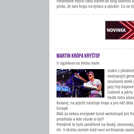
Paradoxně nejvíc času trávím se svojí sólovou
proto, že tam hraju na kytaru a zpívám. Co se tý
Martin Krópa Kryštof
S cigárkem na břehu moře.
Jeden z předních
nastupující gene
současné době 
jazz/hip hopov
Cabinet a párty
Vedle toho působ
Roland, na jejichž nástroje hraje a pro něž děl
Evropě.
Máš za sebou evropské turné workshopů pro fir
probíhalo a kde všude si byl?
Primárně to bylo zaměřené na český, slovenský
trh. V těchto zemích totiž není od Rolandu zast