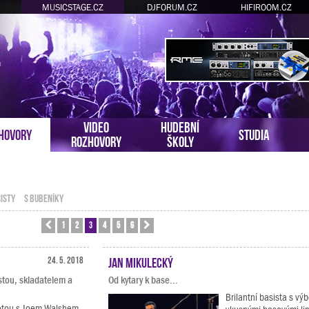
MUSICSTAGE.CZ
DJFORUM.CZ
HIFIROOM.CZ
VIDEO
HUDEBNÍ
HOVORY
STUDIA
ROZHOVORY
ŠKOLY
ISTY
S BUBENÍKY
1
2
3
4
5
6
Předchozí
Další
24. 5. 2018
Jan Mikulecký
istou, skladatelem a
Od kytary k base...
Brilantní basista s v
letou s Joem Walshem