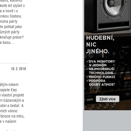
nkami, kterého
lik let slyšet v
a a nově i s
enkou Slabou.
mnoha párty
te potkat jako
ůzných párty.
okračuje práce?
a basu....
19. 2. 2018
evátým rokem
kapele Ewy
 vlastní projekt
em Sázavským a
atel a textař. A
ních vánoc
 Vánoce na míru,
me v našem