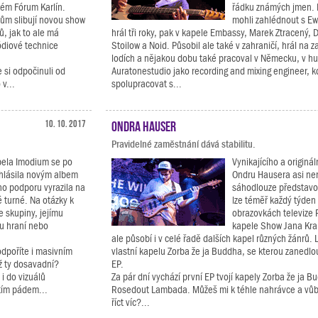
kém Fórum Karlín.
řádku známých jmen. 
ům slibují novou show
mohli zahlédnout s E
ů, jak to ale má
hrál tři roky, pak v kapele Embassy, Marek Ztracený, 
ódiové technice
Stoilow a Noid. Působil ale také v zahraničí, hrál na
lodích a nějakou dobu také pracoval v Německu, v h
e si odpočinuli od
Auratonestudio jako recording and mixing engineer, 
v...
spolupracovat s...
10. 10. 2017
Ondra Hauser
Pravidelné zaměstnání dává stabilitu.
ela Imodium se po
Vynikajícího a originá
ohlásila novým albem
Ondru Hausera asi nen
ho podporu vyrazila na
sáhodlouze představo
 turné. Na otázky k
lze téměř každý týden 
 skupiny, jejímu
obrazovkách televize 
mu hraní nebo
kapele Show Jana Kra
ale působí i v celé řadě dalších kapel různých žánrů. L
dpoříte i masivním
vlastní kapelu Zorba že ja Buddha, se kterou zanedlo
ž ty dosavadní?
EP.
i do vizuálů
Za pár dní vychází první EP tvojí kapely Zorba že ja 
tím pádem...
Rosedout Lambada. Můžeš mi k téhle nahrávce a vůb
říct víc?...