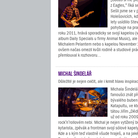
z Eagles,“ říká 
Sešli jsme se v 
Holešovicích, kd
lety usídlilo St
pohybuje na pra
roku 2011, hrává sporadicky se svojí kapelou 
album Daily Specials u firmy Animal Music), ale m
Michalem Pelantem nebo s kapelou November 2
ovšem načas omezil kvůli rodině a studiové práci
přemlouval k rozhovoru...
Michal Šindelář
Důležité je nejen cvičit, ale i krmit hlavu inspirac
Michala Šindel
fanoušci znát p
bývalého buben
Katapultu, ve k
tátou Jiřím „Dě
už od roku 2009
rock’n’rollovém nebi. Michal je nejen vytížený b
kytarista, zpěvák a frontman svojí sólové kapely
Kde a s kým teď vlastně všude hraješ, a na jak