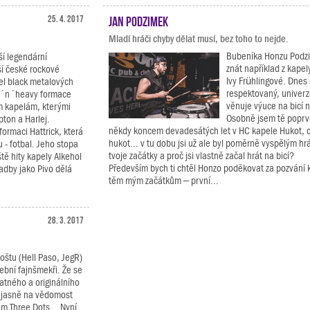
25. 4. 2017
Jan Podzimek
Mladí hráči chyby dělat musí, bez toho to nejde.
Bubeníka Honzu Podz
ší legendární
znát například z kapel
í české rockové
Ivy Frühlingové. Dnes 
el black metalových
respektovaný, univerz
rd´n´heavy formace
věnuje výuce na bicí n
ím kapelám, kterými
Osobně jsem tě poprvé
pton a Harlej.
někdy koncem devadesátých let v HC kapele Hukot, c
formaci Hattrick, která
hukot... v tu dobu jsi už ale byl poměrně vyspělým hr
 - fotbal. Jeho stopa
tvoje začátky a proč jsi vlastně začal hrát na bicí?
tě hity kapely Alkehol
Především bych ti chtěl Honzo poděkovat za pozvání 
ladby jako Pivo dělá
těm mým začátkům – první...
28. 3. 2017
Voštu (Hell Paso, JegR)
dební fajnšmekři. Že se
atného a originálního
 jasně na vědomost
m Three Dots... Nyní