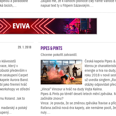
 kapelou a paradoxně
Zaujalo mě, že k vánoční písničce Ewy Farné Vánoce n
ká bicích,...
napsal text ty s Filipem Sázavským....
29. 1. 2018
Pipes & Pints
Chceme pokořit zahraničí.
 klávesistů
Česká kapela Pipes & 
race, který v
kterou je charakteris
působí především v
energie a hra na dudy,
ém seskupení Carpet
roku 2018 v nové ses
 kapele Aurora Band.
už uvedla singlem „Ra
í jako firemní hráč
otázky odpovídali pře
á workshopy ve střední
„Vinca“ Vincour a hráč na dudy Vojta Kalina.
Pipes & Pints po téměř deseti letech mění zpěváka. M
mu Roland. Jak to
začínáte znovu?
Vinca: Je pravda, že se změnou zpěváka Travise a pří
, maďarský a polský
Rafana začíná nová éra kapely, ale nemáme pocit, ž
oupený...
nuly....