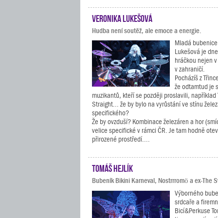
Veronika Lukešová
Hudba není soutěž, ale emoce a energie.
Mladá bubenice 
Lukešová je dn
hráčkou nejen v č
v zahraničí.
Pocházíš z Třinc
že odtamtud je 
muzikantů, kteří se později proslavili, například
Straight... že by bylo na vyrůstání ve stínu žel
specifického?
Že by ovzduší? Kombinace železáren a hor (sm
velice specifické v rámci ČR. Je tam hodně ote
přirozené prostředí....
Tomáš Hejlík
Bubeník Bikini Karneval, Nostrrromö a ex-The S
Výborného bube
srdcaře a firem
Bicí&Perkuse T