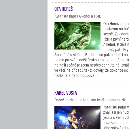
Ota Hereš
Kytarista kapel Alkehol a Törr.
Ota Hereš je dal
postavou na naš
scéně. Zakladat
Törr a pivní ha
Alkehol. K dalš
prošel, patří Kry
Společně s Alešem Brichtou se pak podílel i na 
pojala po svém další českou oblíbenou tématiku
na naší scéně je zcela nepřeslechnutelná. Zvláš
ve většině případů tak zlidověly, že dokonce sk
hezká těla nebo Houbová...
Karel Vošta
Dobrý muzikant je ten, kdo tvoří dobrou muziku.
Kytaristu Karla 
znají asi jen hu
jedná o velmi zd
muzikanta, dalo
jeho sólové albu