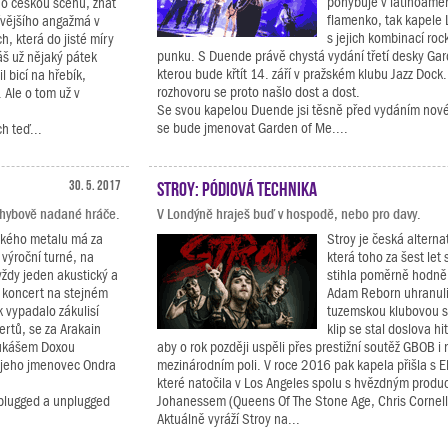
pohybuje v latinoame
jí o českou scénu, znát
flamenko, tak kapele La
ívějšího angažmá v
s jejich kombinací roc
h, která do jisté míry
punku. S Duende právě chystá vydání třetí desky Gar
š už nějaký pátek
kterou bude křtít 14. září v pražském klubu Jazz Dock
 bicí na hřebík,
rozhovoru se proto našlo dost a dost.
 Ale o tom už v
Se svou kapelou Duende jsi těsně před vydáním nové
se bude jmenovat Garden of Me....
h teď...
30. 5. 2017
Stroy: pódiová technika
pohybově nadané hráče.
V Londýně hraješ buď v hospodě, nebo pro davy.
kého metalu má za
Stroy je česká alterna
výroční turné, na
která toho za šest let
vždy jeden akustický a
stihla poměrně hodně
 koncert na stejném
Adam Reborn uhranuli
k vypadalo zákulisí
tuzemskou klubovou sc
rtů, se za Arakain
klip se stal doslova h
Lukášem Doxou
aby o rok později uspěli přes prestižní soutěž GBOB i 
 jeho jmenovec Ondra
mezinárodním poli. V roce 2016 pak kapela přišla s EP
které natočila v Los Angeles spolu s hvězdným prod
 plugged a unplugged
Johanessem (Queens Of The Stone Age, Chris Cornell 
Aktuálně vyráží Stroy na...