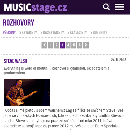
S muzikanty pro muzikanty
Rozhovory
VŠECHNY
S KYTARISTY
S BASKYTARISTY
S KLÁVESISTY
S BUBENÍKY
1
2
3
4
5
6
Předchozí
Další
Steve Walsh
24. 5. 2018
Everything is word of mouth... Rozhovor s kytaristou, skladatelem a
producentem.
„Občas si mě pletou s Joem Walshem z Eagles,“ říká se smíchem Steve. Sešli
jsme se v pražských Holešovicích, kde se před několika lety usídlilo Stevovo
studio. Steve se pohybuje na pražské scéně asi od roku 2011, hrává
sporadicky se svojí kapelou (v roce 2012 mu vyšlo album Daily Specials u