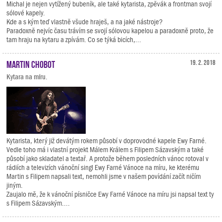
Michal je nejen vytížený bubeník, ale také kytarista, zpěvák a frontman svojí
sólové kapely.
Kde a s kým teď vlastně všude hraješ, a na jaké nástroje?
Paradoxně nejvíc času trávím se svojí sólovou kapelou a paradoxně proto, že
tam hraju na kytaru a zpívám. Co se týká bicích,...
Martin Chobot
19. 2. 2018
Kytara na míru.
Kytarista, který již devátým rokem působí v doprovodné kapele Ewy Farné.
Vedle toho má i vlastní projekt Málem Králem s Filipem Sázavským a také
působí jako skladatel a textař. A protože během posledních vánoc rotoval v
rádiích a televizích vánoční singl Ewy Farné Vánoce na míru, ke kterému
Martin s Filipem napsali text, nemohli jsme v našem povídání začít ničím
jiným.
Zaujalo mě, že k vánoční písničce Ewy Farné Vánoce na míru jsi napsal text ty
s Filipem Sázavským....