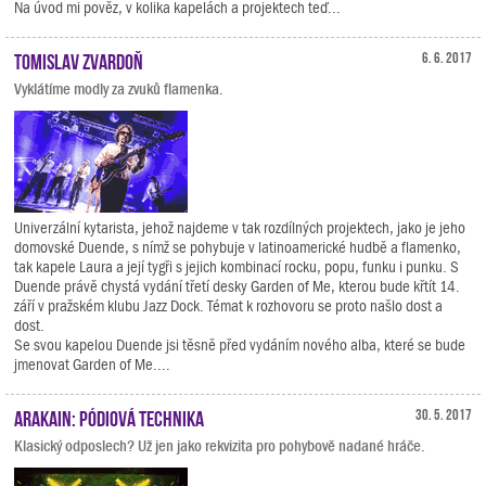
Na úvod mi pověz, v kolika kapelách a projektech teď...
Tomislav Zvardoň
6. 6. 2017
Vyklátíme modly za zvuků flamenka.
Univerzální kytarista, jehož najdeme v tak rozdílných projektech, jako je jeho
domovské Duende, s nímž se pohybuje v latinoamerické hudbě a flamenko,
tak kapele Laura a její tygři s jejich kombinací rocku, popu, funku i punku. S
Duende právě chystá vydání třetí desky Garden of Me, kterou bude křtít 14.
září v pražském klubu Jazz Dock. Témat k rozhovoru se proto našlo dost a
dost.
Se svou kapelou Duende jsi těsně před vydáním nového alba, které se bude
jmenovat Garden of Me....
Arakain: pódiová technika
30. 5. 2017
Klasický odposlech? Už jen jako rekvizita pro pohybově nadané hráče.