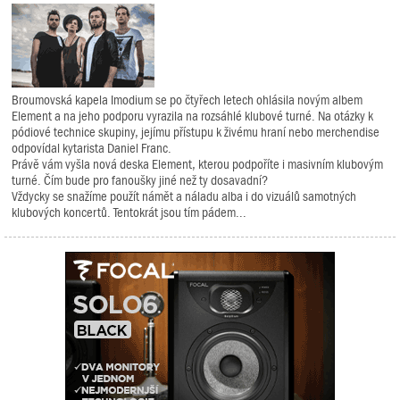
Broumovská kapela Imodium se po čtyřech letech ohlásila novým albem
Element a na jeho podporu vyrazila na rozsáhlé klubové turné. Na otázky k
pódiové technice skupiny, jejímu přístupu k živému hraní nebo merchendise
odpovídal kytarista Daniel Franc.
Právě vám vyšla nová deska Element, kterou podpoříte i masivním klubovým
turné. Čím bude pro fanoušky jiné než ty dosavadní?
Vždycky se snažíme použít námět a náladu alba i do vizuálů samotných
klubových koncertů. Tentokrát jsou tím pádem...