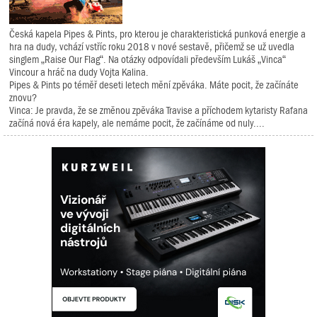
Česká kapela Pipes & Pints, pro kterou je charakteristická punková energie a
hra na dudy, vchází vstříc roku 2018 v nové sestavě, přičemž se už uvedla
singlem „Raise Our Flag“. Na otázky odpovídali především Lukáš „Vinca“
Vincour a hráč na dudy Vojta Kalina.
Pipes & Pints po téměř deseti letech mění zpěváka. Máte pocit, že začínáte
znovu?
Vinca: Je pravda, že se změnou zpěváka Travise a příchodem kytaristy Rafana
začíná nová éra kapely, ale nemáme pocit, že začínáme od nuly....