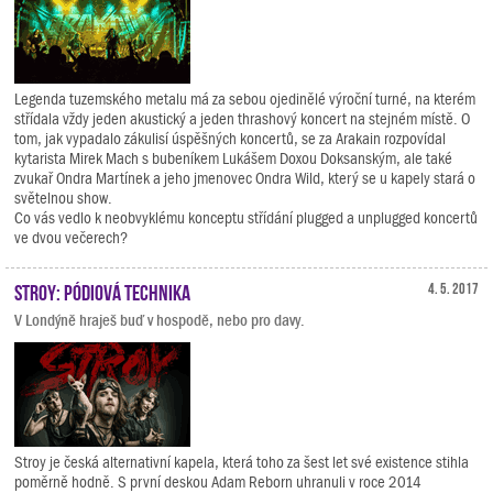
Legenda tuzemského metalu má za sebou ojedinělé výroční turné, na kterém
střídala vždy jeden akustický a jeden thrashový koncert na stejném místě. O
tom, jak vypadalo zákulisí úspěšných koncertů, se za Arakain rozpovídal
kytarista Mirek Mach s bubeníkem Lukášem Doxou Doksanským, ale také
zvukař Ondra Martínek a jeho jmenovec Ondra Wild, který se u kapely stará o
světelnou show.
Co vás vedlo k neobvyklému konceptu střídání plugged a unplugged koncertů
ve dvou večerech?
Stroy: pódiová technika
4. 5. 2017
V Londýně hraješ buď v hospodě, nebo pro davy.
Stroy je česká alternativní kapela, která toho za šest let své existence stihla
poměrně hodně. S první deskou Adam Reborn uhranuli v roce 2014