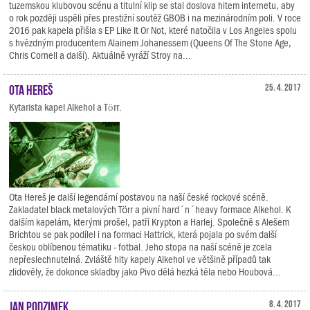
tuzemskou klubovou scénu a titulní klip se stal doslova hitem internetu, aby
o rok později uspěli přes prestižní soutěž GBOB i na mezinárodním poli. V roce
2016 pak kapela přišla s EP Like It Or Not, které natočila v Los Angeles spolu
s hvězdným producentem Alainem Johanessem (Queens Of The Stone Age,
Chris Cornell a další). Aktuálně vyráží Stroy na...
Ota Hereš
25. 4. 2017
Kytarista kapel Alkehol a Törr.
Ota Hereš je další legendární postavou na naší české rockové scéně.
Zakladatel black metalových Törr a pivní hard´n´heavy formace Alkehol. K
dalším kapelám, kterými prošel, patří Krypton a Harlej. Společně s Alešem
Brichtou se pak podílel i na formaci Hattrick, která pojala po svém další
českou oblíbenou tématiku - fotbal. Jeho stopa na naší scéně je zcela
nepřeslechnutelná. Zvláště hity kapely Alkehol ve většině případů tak
zlidověly, že dokonce skladby jako Pivo dělá hezká těla nebo Houbová...
Jan Podzimek
8. 4. 2017