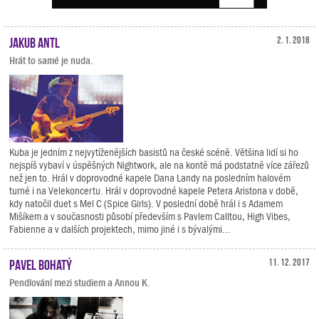
Jakub Antl
2. 1. 2018
Hrát to samé je nuda.
Kuba je jedním z nejvytíženějších basistů na české scéně. Většina lidí si ho
nejspíš vybaví v úspěšných Nightwork, ale na kontě má podstatně více zářezů
než jen to. Hrál v doprovodné kapele Dana Landy na posledním halovém
turné i na Velekoncertu. Hrál v doprovodné kapele Petera Aristona v době,
kdy natočil duet s Mel C (Spice Girls). V poslední době hrál i s Adamem
Mišíkem a v současnosti působí především s Pavlem Calltou, High Vibes,
Fabienne a v dalších projektech, mimo jiné i s bývalými...
Pavel Bohatý
11. 12. 2017
Pendlování mezi studiem a Annou K.