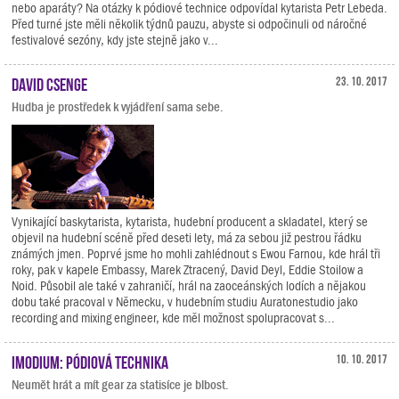
nebo aparáty? Na otázky k pódiové technice odpovídal kytarista Petr Lebeda.
Před turné jste měli několik týdnů pauzu, abyste si odpočinuli od náročné
festivalové sezóny, kdy jste stejně jako v...
David Csenge
23. 10. 2017
Hudba je prostředek k vyjádření sama sebe.
Vynikající baskytarista, kytarista, hudební producent a skladatel, který se
objevil na hudební scéně před deseti lety, má za sebou již pestrou řádku
známých jmen. Poprvé jsme ho mohli zahlédnout s Ewou Farnou, kde hrál tři
roky, pak v kapele Embassy, Marek Ztracený, David Deyl, Eddie Stoilow a
Noid. Působil ale také v zahraničí, hrál na zaoceánských lodích a nějakou
dobu také pracoval v Německu, v hudebním studiu Auratonestudio jako
recording and mixing engineer, kde měl možnost spolupracovat s...
Imodium: Pódiová technika
10. 10. 2017
Neumět hrát a mít gear za statisíce je blbost.