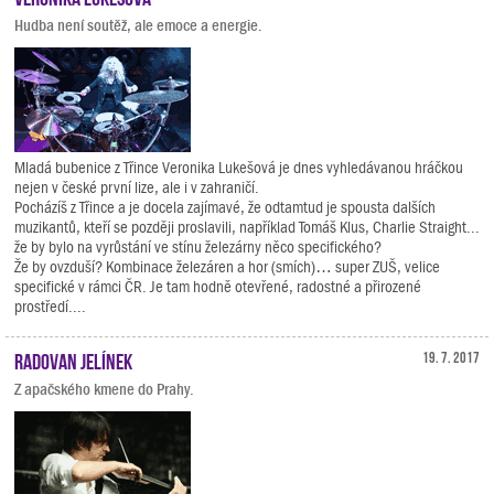
Hudba není soutěž, ale emoce a energie.
Mladá bubenice z Třince Veronika Lukešová je dnes vyhledávanou hráčkou
nejen v české první lize, ale i v zahraničí.
Pocházíš z Třince a je docela zajímavé, že odtamtud je spousta dalších
muzikantů, kteří se později proslavili, například Tomáš Klus, Charlie Straight...
že by bylo na vyrůstání ve stínu železárny něco specifického?
Že by ovzduší? Kombinace železáren a hor (smích)… super ZUŠ, velice
specifické v rámci ČR. Je tam hodně otevřené, radostné a přirozené
prostředí....
Radovan Jelínek
19. 7. 2017
Z apačského kmene do Prahy.