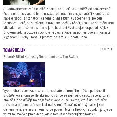
S Radovanem se známe ještě z dob jeho studií na kroměřížské konzervatoři.
Po absolutoriu vlastně hned navázal působením v nejslavnější kroměřížské
kapele Nšoči, s níž natočil ceněné první album a úspěšně hrál po celé
republice. Poté, co se všemu muzikanty odešli z Nšoči, spojili se se zpěvákem
Michalem Ambrožem a s ním je jeho hudební život spojen doposud. Ať již v
Divokém srdci a později v obnovené Jasné Páce, až po nejnovější inkarnaci
legendární Hudby Praha. A protože na jaře s Hudbou Praha...
Tomáš Hejlík
12. 6. 2017
Bubeník Bikini Karneval, Nostrrromö a ex-The Switch.
Výborného bubeníka, muzikanta, srdcaře a firemního hráče společnosti
Bicí&Perkuse Tomáše Hejlíka mohou ti, co se zajímají o českou scénu, znát
hlavně z jeho dřívějšího angažmá v kapele The Switch, která do jisté míry
způsobila průlom na české klubové scéně. Tomáš už nějaký pátek jejich
členem není, ale neznamená to, že pověsil bicí na hřebík, naopak figuruje ve
velmi zajímavých projektech. Ale o tom už v následujících řádcích.