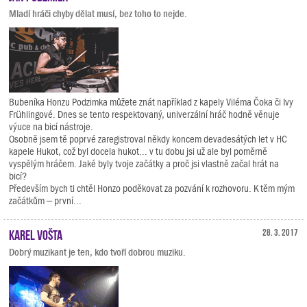
Mladí hráči chyby dělat musí, bez toho to nejde.
Bubeníka Honzu Podzimka můžete znát například z kapely Viléma Čoka či Ivy
Frühlingové. Dnes se tento respektovaný, univerzální hráč hodně věnuje
výuce na bicí nástroje.
Osobně jsem tě poprvé zaregistroval někdy koncem devadesátých let v HC
kapele Hukot, což byl docela hukot... v tu dobu jsi už ale byl poměrně
vyspělým hráčem. Jaké byly tvoje začátky a proč jsi vlastně začal hrát na
bicí?
Především bych ti chtěl Honzo poděkovat za pozvání k rozhovoru. K těm mým
začátkům – první...
Karel Vošta
28. 3. 2017
Dobrý muzikant je ten, kdo tvoří dobrou muziku.