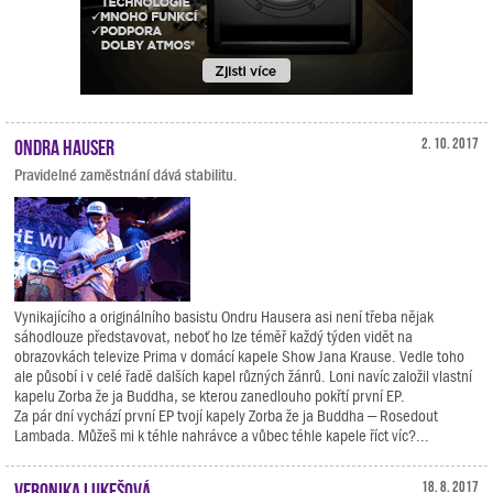
Ondra Hauser
2. 10. 2017
Pravidelné zaměstnání dává stabilitu.
Vynikajícího a originálního basistu Ondru Hausera asi není třeba nějak
sáhodlouze představovat, neboť ho lze téměř každý týden vidět na
obrazovkách televize Prima v domácí kapele Show Jana Krause. Vedle toho
ale působí i v celé řadě dalších kapel různých žánrů. Loni navíc založil vlastní
kapelu Zorba že ja Buddha, se kterou zanedlouho pokřtí první EP.
Za pár dní vychází první EP tvojí kapely Zorba že ja Buddha – Rosedout
Lambada. Můžeš mi k téhle nahrávce a vůbec téhle kapele říct víc?...
Veronika Lukešová
18. 8. 2017