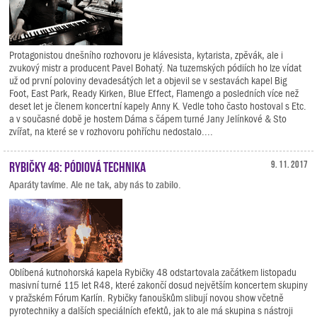
Protagonistou dnešního rozhovoru je klávesista, kytarista, zpěvák, ale i
zvukový mistr a producent Pavel Bohatý. Na tuzemských pódiích ho lze vídat
už od první poloviny devadesátých let a objevil se v sestavách kapel Big
Foot, East Park, Ready Kirken, Blue Effect, Flamengo a posledních více než
deset let je členem koncertní kapely Anny K. Vedle toho často hostoval s Etc.
a v současné době je hostem Dáma s čápem turné Jany Jelínkové & Sto
zvířat, na které se v rozhovoru pohříchu nedostalo....
Rybičky 48: Pódiová technika
9. 11. 2017
Aparáty tavíme. Ale ne tak, aby nás to zabilo.
Oblíbená kutnohorská kapela Rybičky 48 odstartovala začátkem listopadu
masivní turné 115 let R48, které zakončí dosud největším koncertem skupiny
v pražském Fórum Karlín. Rybičky fanouškům slibují novou show včetně
pyrotechniky a dalších speciálních efektů, jak to ale má skupina s nástroji