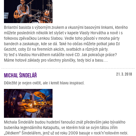
Brilantní basista s výborným zvukem a vkusnými basovými linkami, kterého
můžete posledních několik let slyšet v kapele Vlasty Horvátha a nově i s
folkovou zpěvačkou Lenkou Slabou. Vedle toho působí v mnoha párty
bandech a zaskakuje, kde se dá. Také ho občas můžete potkat jako DJ
Gezicht, coby DJ na firemních akcích, svatbách a různých párty.
Vy teď s Vlastou Horváthem natáčíte nové CD. Jak pokračuje práce?
Máme hotové základy pro všechny písničky, tedy bicí a basu....
Michal Šindelář
21. 3. 2018
Důležité je nejen cvičit, ale i krmit hlavu inspirací.
Michala Šindeláře budou hudební fanoušci znát především jako bývalého
bubeníka legendárního Katapultu, ve kterém hrál se svým tátou Jiřím
„Dědkem“ Šindelářem, jenž už od roku 2009 basuje v rock’n’rollovém nebi.