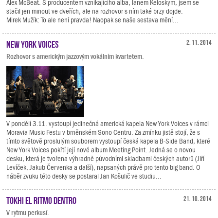
Alex McBeat. S producentem vznikajícího alba, Ianem Keloskym, jsem se
stačil jen minout ve dveřích, ale na rozhovor s ním také brzy dojde.
Mirek Mužík: To ale není pravda! Naopak se naše sestava mění...
New York Voices
2. 11. 2014
Rozhovor s americkým jazzovým vokálním kvartetem.
V pondělí 3.11. vystoupí jedinečná americká kapela New York Voices v rámci
Moravia Music Festu v brněnském Sono Centru. Za zmínku jistě stojí, že s
tímto světově proslulým souborem vystoupí česká kapela B-Side Band, které
New York Voices pokřtí její nové album Meeting Point. Jedná se o novou
desku, která je tvořena výhradně původními skladbami českých autorů (Jiří
Levíček, Jakub Červenka a další), napsaných právě pro tento big band. O
náběr zvuku této desky se postaral Jan Košulič ve studiu...
Tokhi El Ritmo Dentro
21. 10. 2014
V rytmu perkusí.