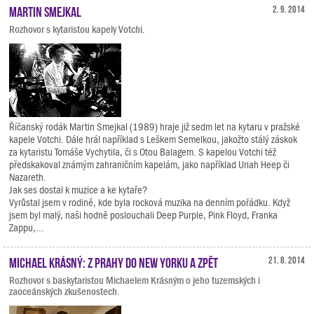
Martin Smejkal
2. 9. 2014
Rozhovor s kytaristou kapely Votchi.
Říčanský rodák Martin Smejkal (1989) hraje již sedm let na kytaru v pražské
kapele Votchi. Dále hrál například s Leškem Semelkou, jakožto stálý záskok
za kytaristu Tomáše Vychytila, či s Otou Balagem. S kapelou Votchi též
předskakoval známým zahraničním kapelám, jako například Uriah Heep či
Nazareth.
Jak ses dostal k muzice a ke kytaře?
Vyrůstal jsem v rodině, kde byla rocková muzika na denním pořádku. Když
jsem byl malý, naši hodně poslouchali Deep Purple, Pink Floyd, Franka
Zappu,...
Michael Krásný: Z Prahy do New Yorku a zpět
21. 8. 2014
Rozhovor s baskytaristou Michaelem Krásným o jeho tuzemských i
zaoceánských zkušenostech.