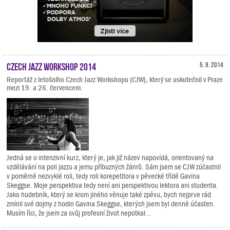
Czech Jazz Workshop 2014
5. 9. 2014
Reportáž z letošního Czech Jazz Workshopu (CJW), který se uskutečnil v Praze
mezi 19. a 26. červencem.
Jedná se o intenzivní kurz, který je, jak již název napovídá, orientovaný na
vzdělávání na poli jazzu a jemu příbuzných žánrů. Sám jsem se CJW zúčastnil
v poměrně nezvyklé roli, tedy roli korepetitora v pěvecké třídě Gavina
Skeggse. Moje perspektiva tedy není ani perspektivou lektora ani studenta.
Jako hudebník, který se krom jiného věnuje také zpěvu, bych nejprve rád
zmínil své dojmy z hodin Gavina Skeggse, kterých jsem byl denně účasten.
Musím říci, že jsem za svůj profesní život nepotkal...