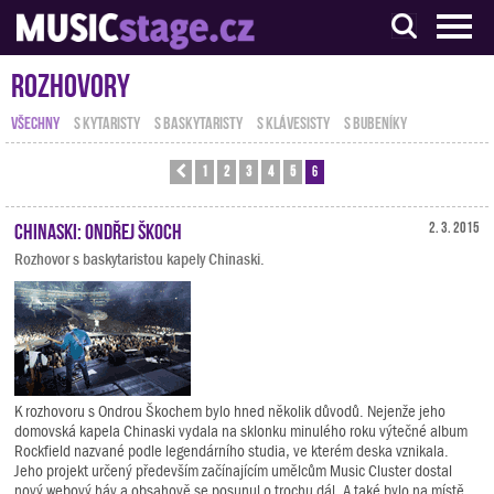
S muzikanty pro muzikanty
Rozhovory
VŠECHNY
S KYTARISTY
S BASKYTARISTY
S KLÁVESISTY
S BUBENÍKY
1
2
3
4
5
6
Předchozí
Chinaski: Ondřej Škoch
2. 3. 2015
Rozhovor s baskytaristou kapely Chinaski.
K rozhovoru s Ondrou Škochem bylo hned několik důvodů. Nejenže jeho
domovská kapela Chinaski vydala na sklonku minulého roku výtečné album
Rockfield nazvané podle legendárního studia, ve kterém deska vznikala.
Jeho projekt určený především začínajícím umělcům Music Cluster dostal
nový webový háv a obsahově se posunul o trochu dál. A také bylo na místě