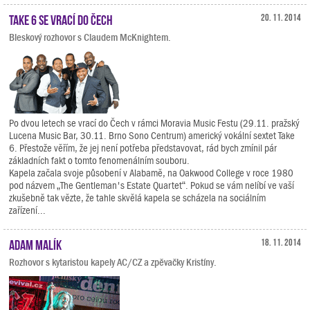
Take 6 se vrací do Čech
20. 11. 2014
Bleskový rozhovor s Claudem McKnightem.
Po dvou letech se vrací do Čech v rámci Moravia Music Festu (29.11. pražský
Lucena Music Bar, 30.11. Brno Sono Centrum) americký vokální sextet Take
6. Přestože věřím, že jej není potřeba představovat, rád bych zmínil pár
základních fakt o tomto fenomenálním souboru.
Kapela začala svoje působení v Alabamě, na Oakwood College v roce 1980
pod názvem „The Gentleman's Estate Quartet“. Pokud se vám nelíbí ve vaší
zkušebně tak vězte, že tahle skvělá kapela se scházela na sociálním
zařízení...
Adam Malík
18. 11. 2014
Rozhovor s kytaristou kapely AC/CZ a zpěvačky Kristíny.