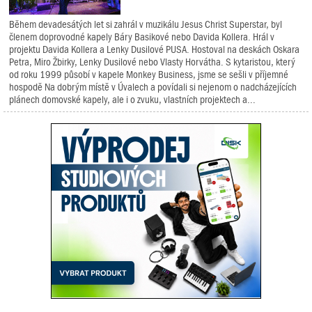
Během devadesátých let si zahrál v muzikálu Jesus Christ Superstar, byl
členem doprovodné kapely Báry Basikové nebo Davida Kollera. Hrál v
projektu Davida Kollera a Lenky Dusilové PUSA. Hostoval na deskách Oskara
Petra, Miro Žbirky, Lenky Dusilové nebo Vlasty Horvátha. S kytaristou, který
od roku 1999 působí v kapele Monkey Business, jsme se sešli v příjemné
hospodě Na dobrým místě v Úvalech a povídali si nejenom o nadcházejících
plánech domovské kapely, ale i o zvuku, vlastních projektech a...