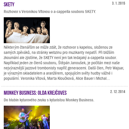
SKETY
3. 1. 2015
Rozhovor s Veronikou Vítovou o a-cappella souboru SKETY.
Některým čtenářům se může zdát, že rozhovor s kapelou, složenou ze
samých zpěváků, na stránky webzinu pro muzikanty nepatří. Při bližším
zkoumání ale zjistíme, že SKETY není jen tak ledajaký a-cappella soubor.
Například jeden ze členů souboru, Štěpán Janoušek, je počítán mezi naše
nejvýraznější jazzové trombonisty napříč generacemi. Další člen, Petr Wajsar,
je výrazným skladatelem a aranžérem, spojujícím světy hudby vážné i
populární. Veronika Vítová, Marta Kloučková, Alice Bauer i Michal...
Monkey Business: Olda Krejčoves
2. 12. 2014
Do hlubin kytarového zvuku s kytaristou Monkey Business.