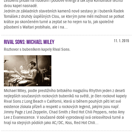
Lesbiens přidali na hudební i pódiové energii a tak byla kombinace těchto
dvou kapel nasnadě.
Jedním ze základních stavebních kamenů nové sestavy je i bubeník Radek
Tomášek z druhdy úspěšných Clou, se kterým jsme měli možnost se potkat
krátce po skončeném turné a zeptat se ho nejen na to, jak společné
působení s Waltari probíhalo, ale i na...
Rival Sons: Michael Miley
11. 1. 2015
Rozhovor s bubeníkem kapely Rival Sons.
Michael Miley, podle prestižního britského magazínu Rhythm jeden z deseti
nejlepších současných rockových bubeníků na světě, je člen rockové kapely
Rival Sons z Long Beach v Californii, která si během pouhých pěti let své
existence získala přízeň a respekt u rockových legend, jakými jsou např.
Jimmy Page z Led Zeppelin, Chad Smith z Red Hot Chili Peppers, nebo Amy
Lee z Evanescence. V současné době vyprodavají svá celosvětová turné a
hrají na stejných pódiích jako AC/DC, Kiss, Red Hot Chili...