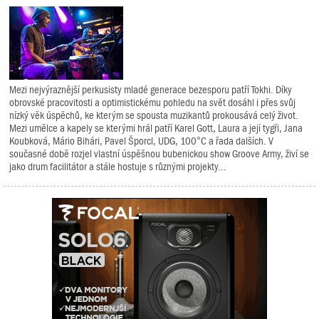
Mezi nejvýraznější perkusisty mladé generace bezesporu patří Tokhi. Díky
obrovské pracovitosti a optimistickému pohledu na svět dosáhl i přes svůj
nízký věk úspěchů, ke kterým se spousta muzikantů prokousává celý život.
Mezi umělce a kapely se kterými hrál patří Karel Gott, Laura a její tygři, Jana
Koubková, Mário Bihári, Pavel Šporcl, UDG, 100°C a řada dalších. V
současné době rozjel vlastní úspěšnou bubenickou show Groove Army, živí se
jako drum facilitátor a stále hostuje s různými projekty...