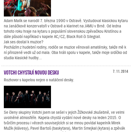
Adam Malík se narodil 7. března 1990 v Ostravě. Vystudoval klasickou kytaru
na Janáčkově konzervatoři v Ostravě a klarinet na JAMU v Brně. Od ledna
tohoto roku hraje na kytaru s populární slovenskou zpěvačkou Kristínou a
dále působí například v kapele AC/CZ, Black Roll či Silegrail.
Jak ses dostal k muzice?
Pocházím z hudební rodiny, rodiče se muzice věnovali amatérsky, takže mě k
ní přirozeně vedli už od mala. Oba hráli spolu v kapele, takže moje srdíčko od
studia klasické hudby...
Votchi chystají novou desku
7. 11. 2014
Rozhovor s kapelou nejen o natáčení desky.
Se členy skupiny Votchi jsem se sešel v jejich Žižkovské zkušebně, ve velmi
uvolněné atmosféře. Kapela chystá vydání nové desky na leden 2015. O
tvůrčím procesu i věcech souvisejících si se mnou povídal kapelník Mirek
Mužík (klávesy), Pavel Bartoš (baskytara), Martin Smejkal (kytara) a zpěvák