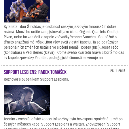
Kytarista Libor Šmoldas je osobnost českým jazzovým fanouškům dobře
známá. Mnozí ho určitě zaregistrovali jako člena Organic Quartetu Ondřeje
Pivce, nebo ho zahlédli v kapele zpěvačky Yvonne Sanchez. Souběžně s
těmito angažmá měl však Libor vždy svoji vlastní kapelu. Ta se po různých
personálních změnách ustálila ve složení Tomáš Hobzek (bicí), Josef Fečo
(kontrabas) a Petr Beneš (klavír). Kromě svého kvartetu hrává Libor Šmoldas
i v kapele zpěvačky Zeuritia, pedagogické činnosti se věnuje na...
Support Lesbiens: Radek Tomášek
26. 1. 2015
Rozhovor s bubeníkem Support Lesbiens.
Jedním z vrcholů loňské koncertní sezóny bylo bezesporu společné turné po
českých městech kapel Support Lesbiens a Waltari. Znovuzrození Support