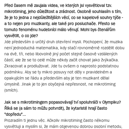
Před časem mě zaujala videa, ve kterých jsi vysvětloval tzv.
mikrotiming, jeho důležitost a zrádnost. Osobně souhlasím s tím,
že je to jedna z nejdůležitějších věcí, co se kapelové souhry týče -
a to nejen pro muzikanty, ale také pro posluchače. Přesto se
tomuto fenoménu hudebníci málo věnují. Mohl bys čtenářům
vysvětlit, o co jde?
Jde především o určitý druh otevření mysli. Pochopení, že muzika
není jednoduchá matematika, kdy stačí rovnoměrně rozdělit dobu
na dvě, tři, nebo libovolně jiný počet stejně časově vzdálených
částí, ale že se to celé může někdy začít chovat jako žvýkačka.
Zkracovat a prodlužovat. Jde tu ovšem o naprosto podstatnou
podmínku. Aby se ty mikro posuvy not děly v pravidelném a
opakujícím se řádu a především aby je ten muzikant dělal
úmyslně. Jinak je to jen obyčejná nepřesnost, ne mikrotiming
(smích).
Jak se s mikrotimingem popasovávají tví spoluhráči v Olympiku?
Říká se (a sám to můžu potvrdit), že kytaristé hrají často
"dopředu"...
Prozradím ti jednu věc. Ačkoliv mikrotiming často někomu
vysvětluji a myslím si, že mám objevenou dobrou osobní metodu,