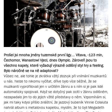
Prošel jsi mnoha jmény tuzemské první ligy… Vltava, -123 min,
Čechomor, Wanastowi Vjeci, dnes Olympic. Zároveň jsou to
všechno kapely, které vyžadují výrazně odlišný styl hry a feeling.
Bylo náročné se na ně adaptovat?
Vůbec ne, ale tohle je zkrátka vžitý zlozvyk při vnímání muzikantů
u nás. Nelze to nikomu vyčítat, dříve bylo více běžné, že se
muzikanti vyprofilovali jen v určitém žánru a s ním si je pak lidé
automaticky spojovali. Když se dotyčný pak ocitl v žánru odlišném,
nezapadalo jim to do jejich vžité představy o něm. Vzpomínám si,
jak mi taky kdysi přišlo zvláštní, že jazzový bubeník Vinnie Colaiuta
nahrál album s metalovou kapelou, myslím, že to byli Megadeth