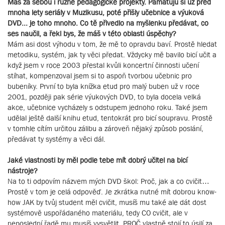
Máš za sebou i různé pedagogické projekty. Pamatuju si už před
mnoha lety seriály v Muzikusu, poté přišly učebnice a výuková
DVD... je toho mnoho. Co tě přivedlo na myšlenku předávat, co
ses naučil, a řekl bys, že máš v této oblasti úspěchy?
Mám asi dost výhodu v tom, že mě to opravdu baví. Prostě hledat
metodiku, systém, jak ty věci předat. Vždycky mě bavilo bicí učit a
když jsem v roce 2003 přestal kvůli koncertní činnosti učení
stíhat, kompenzoval jsem si to aspoň tvorbou učebnic pro
bubeníky. První to byla knížka etud pro malý buben už v roce
2001, později pak série výukových DVD, to byla docela velká
akce, učebnice vycházely s odstupem jednoho roku. Také jsem
udělal ještě další knihu etud, tentokrát pro bicí soupravu. Prostě
v tomhle cítím určitou zálibu a zároveň nějaký způsob poslání,
předávat ty systémy a věci dál.
Jaké vlastnosti by měl podle tebe mít dobrý učitel na bicí
nástroje?
Na to ti odpovím názvem mých DVD škol: Proč, jak a co cvičit…
Prostě v tom je celá odpověď. Je zkrátka nutné mít dobrou know-
how JAK by tvůj student měl cvičit, musíš mu také ale dát dost
systémově uspořádaného materiálu, tedy CO cvičit, ale v
neposlední řadě mu musíš vysvětlit, PROČ vlastně stojí to úsilí za