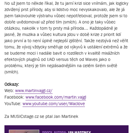
No už jsem to někde říkal, že tu jarní krizi sice vnímám, jak logicky
zdvižený prst přírody, aby si lidstvo moc nevyskakovalo, ale že já
jsem takovouhle výstrahu vůbec nepotřeboval, protože jsem si to
dobře uvědomoval už před tím (smích). A ono je taky vůbec
otázkou, nakolik v tom ty prsty má příroda… Každopádně je
jasné, že muzika a vůbec kultura jdou v době krize z priorit lidí
jako první a to není úplně nejlepší zjištění. Takže nezbývá než věřit
tomu, že vývoj vždycky směřuje od výkyvů k ustálení extrémů a že
se budeme moci i nadále bavit o rozdílech v kvalitě mixážních
efektových pluginů od UAD versus těch od Waves jako o
problému, který je tím nejzásadnějším na celém širém světě
(smích).
Odkazy:
Web:
www.martinvajgl.cz/
Facebook:
www.facebook.com/martin.vajgl
YouTube:
www.youtube.com/user/Waclove
Za MUSICstage.cz se ptal Jan Martinek
PROFIL AUTORA:
Jan Martinek