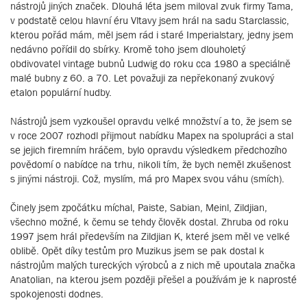
nástrojů jiných značek. Dlouhá léta jsem miloval zvuk firmy Tama,
v podstatě celou hlavní éru Vltavy jsem hrál na sadu Starclassic,
kterou pořád mám, měl jsem rád i staré Imperialstary, jedny jsem
nedávno pořídil do sbírky. Kromě toho jsem dlouholetý
obdivovatel vintage bubnů Ludwig do roku cca 1980 a speciálně
malé bubny z 60. a 70. Let považuji za nepřekonaný zvukový
etalon populární hudby.
Nástrojů jsem vyzkoušel opravdu velké množství a to, že jsem se
v roce 2007 rozhodl přijmout nabídku Mapex na spolupráci a stal
se jejich firemním hráčem, bylo opravdu výsledkem předchozího
povědomí o nabídce na trhu, nikoli tím, že bych neměl zkušenost
s jinými nástroji. Což, myslím, má pro Mapex svou váhu (smích).
Činely jsem zpočátku míchal, Paiste, Sabian, Meinl, Zildjian,
všechno možné, k čemu se tehdy člověk dostal. Zhruba od roku
1997 jsem hrál především na Zildjian K, které jsem měl ve velké
oblibě. Opět díky testům pro Muzikus jsem se pak dostal k
nástrojům malých tureckých výrobců a z nich mě upoutala značka
Anatolian, na kterou jsem později přešel a používám je k naprosté
spokojenosti dodnes.