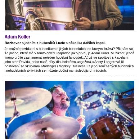
Adam Koller
Rozhovor s jedním z bubeníků Lucie a několika dalších kapel.
Je možné povídat si s bubeníkem o jiných bubenících, se kterými hrává? Přiznám se,
že jméno, které mě v tomto ohledu napadne jako první, je Adam Koller. Muzikant, jehož
jméno určitě zaznamenal nejeden hudební fanoušek. Ať už ve spojitosti s kapelami
jeho otce Davida, nebo např. díky dlouholetému angažmá u Anety Langerové či
hostování se skupinami Madfinger i Monkey Business. O jeho současných hudebních
i nehudebních aktivitách se můžete dočíst na následujících řádcích.