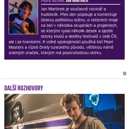
Jan Martinek je současně novinář a
hudebník. Přes den popisuje a komentuje
českou politickou scénu, o večerech hraje
na bicí v několika skupinách a projektech,
se kterými vydal několik desek a sjezdil
stovky klubů a desítky festivalů v celé ČR,
ale i za hranicemi. K velké spokojenosti používá bicí Pearl
Masters a různé činely tureckého původu, většinou méně
známých značek, kterých má pozoruhodnou sbírku.
Další rozhovory
r