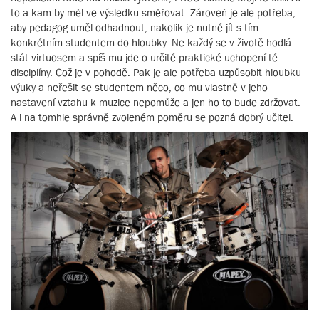
to a kam by měl ve výsledku směřovat. Zároveň je ale potřeba,
aby pedagog uměl odhadnout, nakolik je nutné jít s tím
konkrétním studentem do hloubky. Ne každý se v životě hodlá
stát virtuosem a spíš mu jde o určité praktické uchopení té
disciplíny. Což je v pohodě. Pak je ale potřeba uzpůsobit hloubku
výuky a neřešit se studentem něco, co mu vlastně v jeho
nastavení vztahu k muzice nepomůže a jen ho to bude zdržovat.
A i na tomhle správně zvoleném poměru se pozná dobrý učitel.