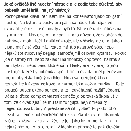
Jaké ovládáš jiné hudební nástroje a je podle tebe důležité, aby
bubeník uměl hrát i na jiný nástroj?
Pochopitelně klavír, ten jsem měl na konzervatoři jako obligátní
nástroj. Na kytaru a baskytaru jsem samouk, tak nějak ve
dvanácti jsem si našel hmaty a bylo to. Strašně rád si občas na
kytaru hraju. Navíc se mi to hodí i z toho důvodu, že si občas do
nahrávek mohu točit i další nástroje, ale vždycky jde o to, jakou
úlohu mají v té věci mít. Pokud má jít o kytarové sólo, nebo
nějaký sofistikovaný beglajt, samozřejmě oslovím kytaristu. Pokud
jde o strohý riff, nebo základní harmonický doprovod, nahrnu si
tam kytaru, nebo basu klidně sám. Baskytara, kytara, to jsou
nástroje, které by bubeník aspoň trochu ovládat měl především
proto, aby získal určitý nadhled. No a samozřejmě klavír,
respektive klávesy, celkově ta harmonická složka muziky… To je
protipól bubenického pohledu a to neuvěřitelně rozšíří vědomí.
Dělat si třeba komplet vlastní demáče je obrovská škola už v
tom, že člověk zjistí, že mu tam fungujou nejvíc třeba ty
nejjednodušší bubny. A přestane se cítit „blbě“, když do toho
nezahrál něco z bubenického hlediska. Zkrátka v ten okamžik
začne uvažovat jako aranžér, ne jen jako instrumentalista na
nějaký nástroj. A to je rozdíl. V ideálním případě to pak člověka