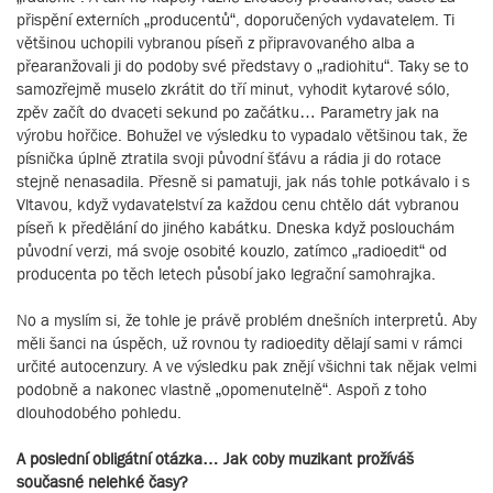
přispění externích „producentů“, doporučených vydavatelem. Ti
většinou uchopili vybranou píseň z připravovaného alba a
přearanžovali ji do podoby své představy o „radiohitu“. Taky se to
samozřejmě muselo zkrátit do tří minut, vyhodit kytarové sólo,
zpěv začít do dvaceti sekund po začátku… Parametry jak na
výrobu hořčice. Bohužel ve výsledku to vypadalo většinou tak, že
písnička úplně ztratila svoji původní šťávu a rádia ji do rotace
stejně nenasadila. Přesně si pamatuji, jak nás tohle potkávalo i s
Vltavou, když vydavatelství za každou cenu chtělo dát vybranou
píseň k předělání do jiného kabátku. Dneska když poslouchám
původní verzi, má svoje osobité kouzlo, zatímco „radioedit“ od
producenta po těch letech působí jako legrační samohrajka.
No a myslím si, že tohle je právě problém dnešních interpretů. Aby
měli šanci na úspěch, už rovnou ty radioedity dělají sami v rámci
určité autocenzury. A ve výsledku pak znějí všichni tak nějak velmi
podobně a nakonec vlastně „opomenutelně“. Aspoň z toho
dlouhodobého pohledu.
A poslední obligátní otázka… Jak coby muzikant prožíváš
současné nelehké časy?