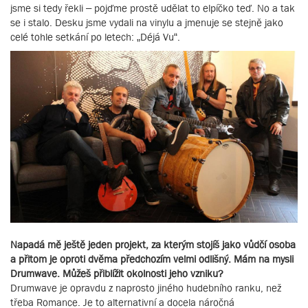
jsme si tedy řekli – pojďme prostě udělat to elpíčko teď. No a tak
se i stalo. Desku jsme vydali na vinylu a jmenuje se stejně jako
celé tohle setkání po letech: „Déjá Vu“.
Napadá mě ještě jeden projekt, za kterým stojíš jako vůdčí osoba
a přitom je oproti dvěma předchozím velmi odlišný. Mám na mysli
Drumwave. Můžeš přiblížit okolnosti jeho vzniku?
Drumwave je opravdu z naprosto jiného hudebního ranku, než
třeba Romance. Je to alternativní a docela náročná