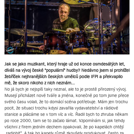
Jak se jako muzikant, který hraje už od konce osmdesátých let,
díváš na vývoj české "populární" hudby? Nedávno jsem si prohlížel
žebříček nejhranějších českých umělců podle IFPI a překvapilo
mě, že skoro nikoho z nich neznám...
No já bych je nejspíš taky neznal, ale to je prostě přirozený vývoj.
Musejí přicházet nové tváře a jména, konečně po tom jsme přece
svého času volali, že to domácí scéna potřebuje. Mám jen trochu
pocit, že situaci trochu kdysi zavařila vydavatelství a rádiové
stanice a plácáme se v tom víc a víc. Řadil bych to zhruba někam
po roce 2000, tam se to začalo lámat. Vzpomínám si, jak tehdy
všichni z firem jedním dechem opakovali, že po kapelách chtějí
„radiohit“. A tak ho kapely různě zkoušely produkovat, často za