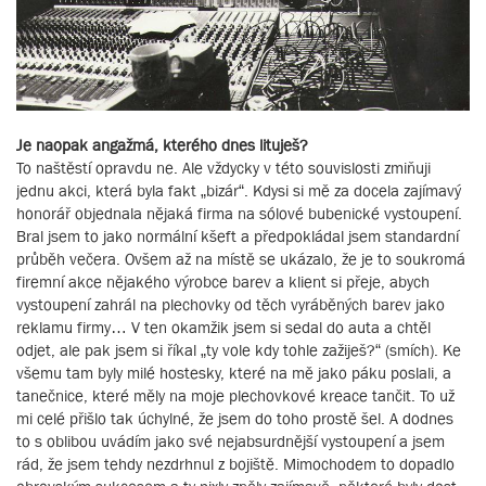
Je naopak angažmá, kterého dnes lituješ?
To naštěstí opravdu ne. Ale vždycky v této souvislosti zmiňuji
jednu akci, která byla fakt „bizár“. Kdysi si mě za docela zajímavý
honorář objednala nějaká firma na sólové bubenické vystoupení.
Bral jsem to jako normální kšeft a předpokládal jsem standardní
průběh večera. Ovšem až na místě se ukázalo, že je to soukromá
firemní akce nějakého výrobce barev a klient si přeje, abych
vystoupení zahrál na plechovky od těch vyráběných barev jako
reklamu firmy… V ten okamžik jsem si sedal do auta a chtěl
odjet, ale pak jsem si říkal „ty vole kdy tohle zažiješ?“ (smích). Ke
všemu tam byly milé hostesky, které na mě jako páku poslali, a
tanečnice, které měly na moje plechovkové kreace tančit. To už
mi celé přišlo tak úchylné, že jsem do toho prostě šel. A dodnes
to s oblibou uvádím jako své nejabsurdnější vystoupení a jsem
rád, že jsem tehdy nezdrhnul z bojiště. Mimochodem to dopadlo