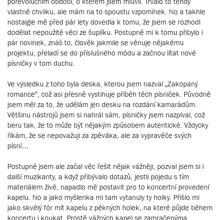
porevolučním období, o kterém jsem mluvil. Trvalo to tehdy
vlastně chvilku, ale mám na to spoustu vzpomínek. No a takhle
nostalgie mě před pár lety dovedla k tomu, že jsem se rozhodl
dodělat nepoužité věci ze šuplíku. Postupně mi k tomu přibylo i
pár novinek, znáš to, člověk jakmile se věnuje nějakému
projektu, přeladí se do příslušného módu a začnou lítat nové
písničky v tom duchu.
Ve výsledku z toho byla deska, kterou jsem nazval „Zakopaný
romance“, což asi přesně vystihuje příběh těch písniček. Původně
jsem měl za to, že udělám jen desku na rozdání kamarádům.
Většinu nástrojů jsem si nahrál sám, písničky jsem nazpíval, což
beru tak, že to může být nějakým způsobem autentické. Vždycky
říkám, že se nepovažuji za zpěváka, ale za vypravěče svých
písní…
Postupně jsem ale začal věc řešit nějak vážněji, pozval jsem si i
další muzikanty, a když přibývalo dotazů, jestli pojedu s tím
materiálem živě, napadlo mě postavit pro to koncertní provedení
kapelu. No a jako myšlenka mi tam vytanuly ty holky. Přišlo mi
jako skvělý fór mít kapelu z pěkných holek, na které půjde během
koncertu i koukat. Prostě vážných kapel se zamračenýma