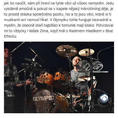
jak ho naučit, sám při hraní na tyhle věci už vůbec nemyslím. Jedu
vyloženě emočně a pokud se v kapele nějaký mikrotiming děje, je
to prostě otázka společného pocitu. No a to jsou věci, které si ti
muzikanti ani nemusí říkat. V Olympiku tohle funguje bezvadně a
myslím, že obecně staří bigbíťáci k tomuhle mají blízko. Potvrzoval
mi to vždycky i Vašek Zima, když hrál s Radimem Hladíkem v Blue
Effectu.