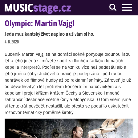
S muzikanty pro muzikanty
Olympic: Martin Vajgl
Jedu muzikantský život naplno a užívám si ho.
4. 8. 2020
Bubeník Martin Vajgl se na domácí scéně pohybuje dlouhou řadu
let a jeho jméno si můžete spojit s dlouhou řádkou domácích
kapel a interpretů. Podílel se na vzniku více než padesáti alb a
jeho jméno coby studiového hráče je podepsáno i pod řadou
nahrávek od filmové hudby až po reklamní snímky. Zároveň je už
od devadesátých let protřelým koncertním harcovníkem a s
kapelami projel křížem krážem Čechy a Slovensko i mnohé
zahraniční destinace včetně Číny a Mongolska. O tom všem jsme
si tentokrát povědět nestačili, ale přesto se podařilo uskutečnit
rozhovor tematicky poměrně široký.