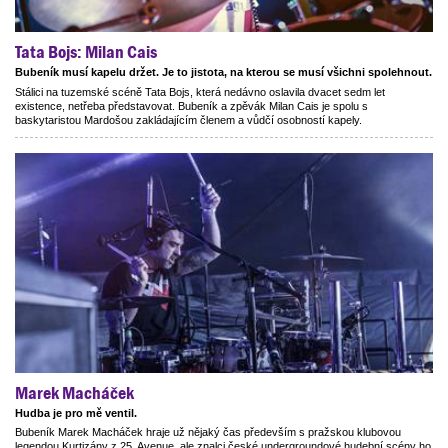
Tata Bojs: Milan Cais
Bubeník musí kapelu držet. Je to jistota, na kterou se musí všichni spolehnout.
Stálici na tuzemské scéně Tata Bojs, která nedávno oslavila dvacet sedm let
existence, netřeba představovat. Bubeník a zpěvák Milan Cais je spolu s
baskytaristou Mardošou zakládajícím členem a vůdčí osobností kapely.
Marek Macháček
Hudba je pro mě ventil.
Bubeník Marek Macháček hraje už nějaký čas především s pražskou klubovou
legendou Kurtizány z 25. Avenue, ale znalci české undergroundové hudební scény ho