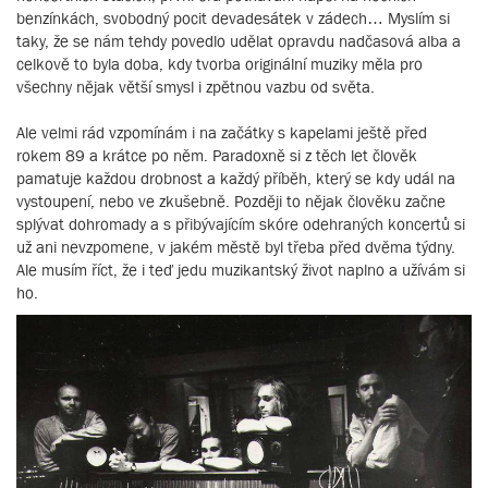
benzínkách, svobodný pocit devadesátek v zádech… Myslím si
taky, že se nám tehdy povedlo udělat opravdu nadčasová alba a
celkově to byla doba, kdy tvorba originální muziky měla pro
všechny nějak větší smysl i zpětnou vazbu od světa.
Ale velmi rád vzpomínám i na začátky s kapelami ještě před
rokem 89 a krátce po něm. Paradoxně si z těch let člověk
pamatuje každou drobnost a každý příběh, který se kdy udál na
vystoupení, nebo ve zkušebně. Později to nějak člověku začne
splývat dohromady a s přibývajícím skóre odehraných koncertů si
už ani nevzpomene, v jakém městě byl třeba před dvěma týdny.
Ale musím říct, že i teď jedu muzikantský život naplno a užívám si
ho.