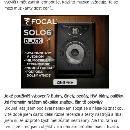
vycvičí umět zahrát jednoduše, když to muzika vyžaduje. To se
mezi muzikanty dost cení…
Jaké používáš vybavení? Bubny, činely, pedály, HW, blány, paličky.
Jsi firemním hráčem několika značek, čím tě oslovily?
Dlouhá léta jsem odolával nabídkám spojit se s nějakou značkou.
V té době jsem často dělal různé recenze a testy nástrojů a říkal
jsem si, že už proto bych měl zůstat nestranný. Ale troufám si
tvrdit, že i teď jsem objektivní a nemám problém ocenit kvalitu