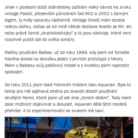
Jinak v poslední době sběratelsky zažívám velký návrat ke zvuku
vintage Paiste, především původních řad 602 a 2002 s černým
logem, ty hrály opravdu nádherně. Vintage činelů mám docela
velkou sbírku, občas se ke mně někde dostane Avedis ze 60. let,
nebo právě černé „dvatisícedvojky“ a to jsou nástroje, které není
rozumné pustit dál do světa (smích).
Paličky používám Balbex, už od roku 1999, kdy jsem od Tomáše
Havlína dostal na zkoušku jeden z prvních prototypů z hikory.
Mám u Balbexu svůj paličkový model a s kvalitou jsem naprosto
spokojen.
Od roku 2011 jsem také firemním hráčem blan Aquarian. Byla to
tehdy pro mě zajímavá změna po dvaceti letech používání
skvělých Remo, které jsem už ale znal „horem dolem“. Tady mám
zase možnost objevovat a zkoušet, Aquarian dělá těch modelů
přehršel. A to experimentování se zvukem mě baví.