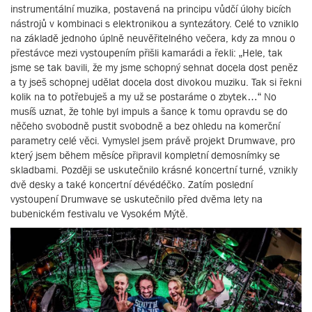
instrumentální muzika, postavená na principu vůdčí úlohy bicích
nástrojů v kombinaci s elektronikou a syntezátory. Celé to vzniklo
na základě jednoho úplně neuvěřitelného večera, kdy za mnou o
přestávce mezi vystoupením přišli kamarádi a řekli: „Hele, tak
jsme se tak bavili, že my jsme schopný sehnat docela dost peněz
a ty jseš schopnej udělat docela dost divokou muziku. Tak si řekni
kolik na to potřebuješ a my už se postaráme o zbytek…“ No
musíš uznat, že tohle byl impuls a šance k tomu opravdu se do
něčeho svobodně pustit svobodně a bez ohledu na komerční
parametry celé věci. Vymyslel jsem právě projekt Drumwave, pro
který jsem během měsíce připravil kompletní demosnímky se
skladbami. Později se uskutečnilo krásné koncertní turné, vznikly
dvě desky a také koncertní dévédéčko. Zatím poslední
vystoupení Drumwave se uskutečnilo před dvěma lety na
bubenickém festivalu ve Vysokém Mýtě.