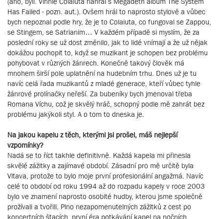
(ano, byli. Vinnie Colaiuta nahrál s Megadeth album The System
Has Failed - pozn. aut.). Ovšem hrál to naprosto stylově a vůbec
bych nepoznal podle hry, že je to Colaiuta, co fungoval se Zappou,
se Stingem, se Satrianim… V každém případě si myslím, že za
poslední roky se už dost změnilo, jak to lidé vnímají a že už nějak
dokážou pochopit to, když se muzikant je schopen bez problému
pohybovat v různých žánrech. Konečně takový člověk má
mnohem širší pole uplatnění na hudebním trhu. Dnes už je tu
navíc celá řada muzikantů z mladé generace, kteří vůbec tyhle
žánrové prolínačky neřeší. Za bubeníky bych jmenoval třeba
Romana Víchu, což je skvělý hráč, schopný podle mě zahrát bez
problému jakýkoli styl. A o tom to dneska je.
Na jakou kapelu z těch, kterými jsi prošel, máš nejlepší
vzpomínky?
Nadá se to říct takhle definitivně. Každá kapela mi přinesla
skvělé zážitky a zajímavé období. Zásadní pro mě určitě byla
Vltava, protože to bylo moje první profesionální angažmá. Navíc
celé to období od roku 1994 až do rozpadu kapely v roce 2003
bylo ve znamení naprosto osobité hudby, kterou jsme společně
prožívali a tvořili. Plno nezapomenutelných zážitků z cest po
koncertních štacích, první éra potkávání kapel na nočních