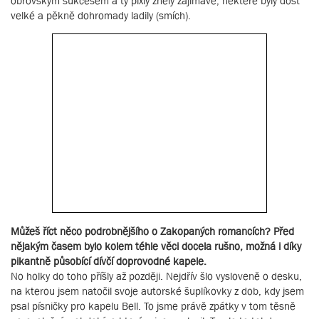
obrovským sukcesem a ty pixly zněly zajímavě, některé byly dost
velké a pěkně dohromady ladily (smích).
Můžeš říct něco podrobnějšího o Zakopaných romancích? Před
nějakým časem bylo kolem téhle věci docela rušno, možná i díky
pikantně působící dívčí doprovodné kapele.
No holky do toho příšly až později. Nejdřív šlo vysloveně o desku,
na kterou jsem natočil svoje autorské šuplíkovky z dob, kdy jsem
psal písničky pro kapelu Bell. To jsme právě zpátky v tom těsně