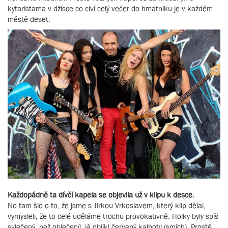
kytaristama v džísce co civí celý večer do hmatníku je v každém
městě deset.
Každopádně ta dívčí kapela se objevila už v klipu k desce.
No tam šlo o to, že jsme s Jirkou Vrkoslavem, který klip dělal,
vymysleli, že to celé uděláme trochu provokativně. Holky byly spíš
svlečený, než oblečený, já oblíkl červený kalhoty (smích). Prostě