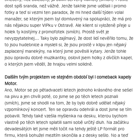
dost spíš sranda, než vážně. Jenže takhle jsme udělali i promo
fotky a teď si vezmi ten paradox, že mi hned další týden volal
manažer, se kterým jsem byl domluvený na spolupráci, že má pro
nás nějakou super VIPku v Ostravě. Ale klient si vyloženě přeje u
holek ty kostýmy z promofotek (smích). Prostě svět je
nevyzpytatelnej… Taky bylo zajímavý, že dost lidí nevěřilo tomu, že
to jsou hudebnice a mysleli si, že jsou prostě v klipu jen nějaký
zaplacený manekýny, na který jsme pověsili kytary. Jenže tohle
jsou opravdu dobré muzikantky, oslovil jsem holky z dívčích kapel,
o kterých jsem věděl, že hrajou velmi solidně.
Dalším tvým projektem ve stejném období byl i comeback kapely
Motor.
Ano, Motor se po pětadvaceti letech jednoho krásného dne sešel
na pivu a jen chvíli poté, co jsme se po těch letech poznali
(smích), jsme se shodli na tom, že by bylo dobré udělat nějaký
vzpomínkový koncert. Ten se opravdu odehrál a dost jsme se tím
pobavili. Tehdy také vzešla myšlenka na desku, kterou bychom
vlastně po těch letech splatili sami sobě určitý dluh. Na začátku
devadesátých let jsme měli točit na tehdy ještě LP formát pro
firmu, která bohužel mezitím skončila a z desky sešlo. No a teď