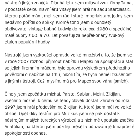
nástrojů jiných značek. Dlouhá léta jsem miloval zvuk firmy Tama,
v podstatě celou hlavní éru Vltavy jsem hrál na sadu Starclassic,
kterou pořád mám, měl jsem rád i staré Imperialstary, jedny jsem
nedávno pořídil do sbírky. Kromě toho jsem dlouholetý
obdivovatel vintage bubnů Ludwig do roku cca 1980 a speciálně
malé bubny z 60. a 70. Let považuji za nepřekonaný zvukový
etalon populární hudby.
Nástrojů jsem vyzkoušel opravdu velké množství a to, že jsem se
v roce 2007 rozhodl přijmout nabídku Mapex na spolupráci a stal
se jejich firemním hráčem, bylo opravdu výsledkem předchozího
povědomí o nabídce na trhu, nikoli tím, že bych neměl zkušenost
s jinými nástroji. Což, myslím, má pro Mapex svou váhu (smích).
Činely jsem zpočátku míchal, Paiste, Sabian, Meinl, Zildjian,
všechno možné, k čemu se tehdy člověk dostal. Zhruba od roku
1997 jsem hrál především na Zildjian K, které jsem měl ve velké
oblibě. Opět díky testům pro Muzikus jsem se pak dostal k
nástrojům malých tureckých výrobců a z nich mě upoutala značka
Anatolian, na kterou jsem později přešel a používám je k naprosté
spokojenosti dodnes.