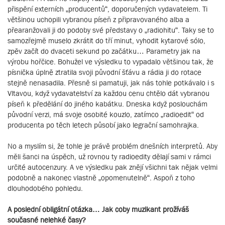
přispění externích „producentů“, doporučených vydavatelem. Ti
většinou uchopili vybranou píseň z připravovaného alba a
přearanžovali ji do podoby své představy o „radiohitu“. Taky se to
samozřejmě muselo zkrátit do tří minut, vyhodit kytarové sólo,
zpěv začít do dvaceti sekund po začátku… Parametry jak na
výrobu hořčice. Bohužel ve výsledku to vypadalo většinou tak, že
písnička úplně ztratila svoji původní šťávu a rádia ji do rotace
stejně nenasadila. Přesně si pamatuji, jak nás tohle potkávalo i s
Vltavou, když vydavatelství za každou cenu chtělo dát vybranou
píseň k předělání do jiného kabátku. Dneska když poslouchám
původní verzi, má svoje osobité kouzlo, zatímco „radioedit“ od
producenta po těch letech působí jako legrační samohrajka.
No a myslím si, že tohle je právě problém dnešních interpretů. Aby
měli šanci na úspěch, už rovnou ty radioedity dělají sami v rámci
určité autocenzury. A ve výsledku pak znějí všichni tak nějak velmi
podobně a nakonec vlastně „opomenutelně“. Aspoň z toho
dlouhodobého pohledu.
A poslední obligátní otázka… Jak coby muzikant prožíváš
současné nelehké časy?