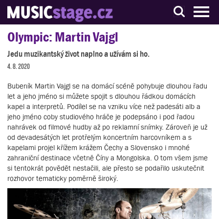
S muzikanty pro muzikanty
Olympic: Martin Vajgl
Jedu muzikantský život naplno a užívám si ho.
4. 8. 2020
Bubeník Martin Vajgl se na domácí scéně pohybuje dlouhou řadu
let a jeho jméno si můžete spojit s dlouhou řádkou domácích
kapel a interpretů. Podílel se na vzniku více než padesáti alb a
jeho jméno coby studiového hráče je podepsáno i pod řadou
nahrávek od filmové hudby až po reklamní snímky. Zároveň je už
od devadesátých let protřelým koncertním harcovníkem a s
kapelami projel křížem krážem Čechy a Slovensko i mnohé
zahraniční destinace včetně Číny a Mongolska. O tom všem jsme
si tentokrát povědět nestačili, ale přesto se podařilo uskutečnit
rozhovor tematicky poměrně široký.