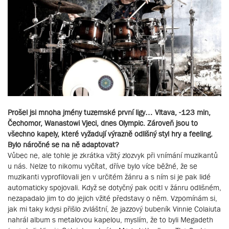
Prošel jsi mnoha jmény tuzemské první ligy… Vltava, -123 min,
Čechomor, Wanastowi Vjeci, dnes Olympic. Zároveň jsou to
všechno kapely, které vyžadují výrazně odlišný styl hry a feeling.
Bylo náročné se na ně adaptovat?
Vůbec ne, ale tohle je zkrátka vžitý zlozvyk při vnímání muzikantů
u nás. Nelze to nikomu vyčítat, dříve bylo více běžné, že se
muzikanti vyprofilovali jen v určitém žánru a s ním si je pak lidé
automaticky spojovali. Když se dotyčný pak ocitl v žánru odlišném,
nezapadalo jim to do jejich vžité představy o něm. Vzpomínám si,
jak mi taky kdysi přišlo zvláštní, že jazzový bubeník Vinnie Colaiuta
nahrál album s metalovou kapelou, myslím, že to byli Megadeth