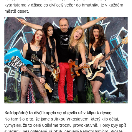
kytaristama v džísce co civí celý večer do hmatníku je v každém
městě deset.
Každopádně ta dívčí kapela se objevila už v klipu k desce.
No tam šlo o to, že jsme s Jirkou Vrkoslavem, který klip dělal,
vymysleli, že to celé uděláme trochu provokativně. Holky byly spíš
svlečený, než oblečený, já oblíkl červený kalhoty (smích). Prostě