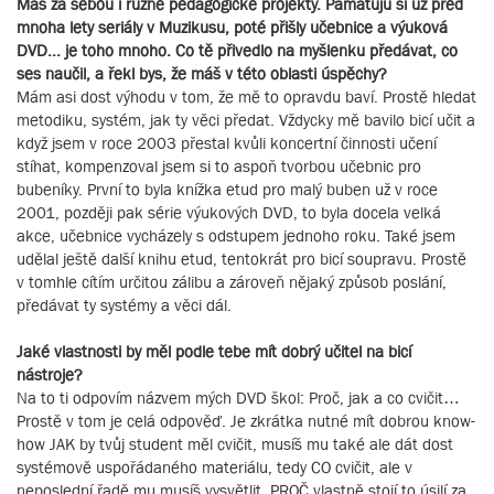
Máš za sebou i různé pedagogické projekty. Pamatuju si už před
mnoha lety seriály v Muzikusu, poté přišly učebnice a výuková
DVD... je toho mnoho. Co tě přivedlo na myšlenku předávat, co
ses naučil, a řekl bys, že máš v této oblasti úspěchy?
Mám asi dost výhodu v tom, že mě to opravdu baví. Prostě hledat
metodiku, systém, jak ty věci předat. Vždycky mě bavilo bicí učit a
když jsem v roce 2003 přestal kvůli koncertní činnosti učení
stíhat, kompenzoval jsem si to aspoň tvorbou učebnic pro
bubeníky. První to byla knížka etud pro malý buben už v roce
2001, později pak série výukových DVD, to byla docela velká
akce, učebnice vycházely s odstupem jednoho roku. Také jsem
udělal ještě další knihu etud, tentokrát pro bicí soupravu. Prostě
v tomhle cítím určitou zálibu a zároveň nějaký způsob poslání,
předávat ty systémy a věci dál.
Jaké vlastnosti by měl podle tebe mít dobrý učitel na bicí
nástroje?
Na to ti odpovím názvem mých DVD škol: Proč, jak a co cvičit…
Prostě v tom je celá odpověď. Je zkrátka nutné mít dobrou know-
how JAK by tvůj student měl cvičit, musíš mu také ale dát dost
systémově uspořádaného materiálu, tedy CO cvičit, ale v
neposlední řadě mu musíš vysvětlit, PROČ vlastně stojí to úsilí za