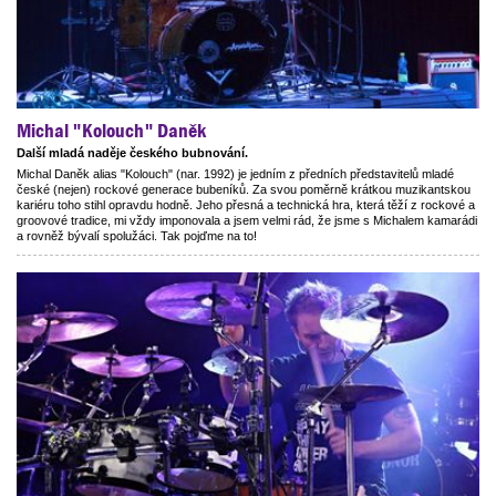
Michal "Kolouch" Daněk
Další mladá naděje českého bubnování.
Michal Daněk alias "Kolouch" (nar. 1992) je jedním z předních představitelů mladé
české (nejen) rockové generace bubeníků. Za svou poměrně krátkou muzikantskou
kariéru toho stihl opravdu hodně. Jeho přesná a technická hra, která těží z rockové a
groovové tradice, mi vždy imponovala a jsem velmi rád, že jsme s Michalem kamarádi
a rovněž bývalí spolužáci. Tak pojďme na to!