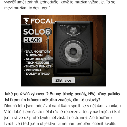
vycvičí umět zahrát jednoduše, když to muzika vyžaduje. To se
mezi muzikanty dost cení…
Jaké používáš vybavení? Bubny, činely, pedály, HW, blány, paličky.
Jsi firemním hráčem několika značek, čím tě oslovily?
Dlouhá léta jsem odolával nabídkám spojit se s nějakou značkou.
V té době jsem často dělal různé recenze a testy nástrojů a říkal
jsem si, že už proto bych měl zůstat nestranný. Ale troufám si
tvrdit, že i teď jsem objektivní a nemám problém ocenit kvalitu