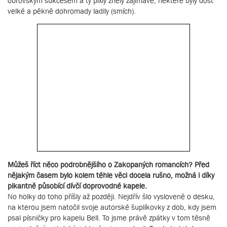
obrovským sukcesem a ty pixly zněly zajímavě, některé byly dost
velké a pěkně dohromady ladily (smích).
Můžeš říct něco podrobnějšího o Zakopaných romancích? Před
nějakým časem bylo kolem téhle věci docela rušno, možná i díky
pikantně působící dívčí doprovodné kapele.
No holky do toho příšly až později. Nejdřív šlo vysloveně o desku,
na kterou jsem natočil svoje autorské šuplíkovky z dob, kdy jsem
psal písničky pro kapelu Bell. To jsme právě zpátky v tom těsně