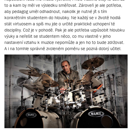
to a kam by měl ve výsledku směřovat. Zároveň je ale potřeba,
aby pedagog uměl odhadnout, nakolik je nutné jít s tím
konkrétním studentem do hloubky. Ne každý se v životě hodlá
stát virtuosem a spíš mu jde o určité praktické uchopení té
disciplíny. Což je v pohodě. Pak je ale potřeba uzpůsobit hloubku
výuky a neřešit se studentem něco, co mu vlastně v jeho
nastavení vztahu k muzice nepomůže a jen ho to bude zdržovat.
A i na tomhle správně zvoleném poměru se pozná dobrý učitel.