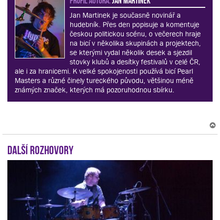
Jan Martinek je současně novinář a
hudebník. Přes den popisuje a komentuje
českou politickou scénu, o večerech hraje
na bicí v několika skupinách a projektech,
se kterými vydal několik desek a sjezdil
stovky klubů a desítky festivalů v celé ČR,
ale i za hranicemi. K velké spokojenosti používá bicí Pearl
Masters a různé činely tureckého původu, většinou méně
známých značek, kterých má pozoruhodnou sbírku.
Další rozhovory
r