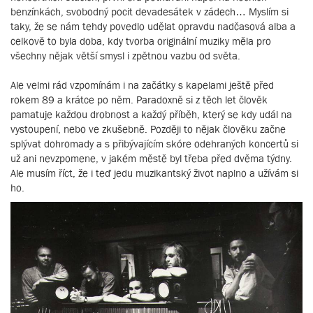
benzínkách, svobodný pocit devadesátek v zádech… Myslím si
taky, že se nám tehdy povedlo udělat opravdu nadčasová alba a
celkově to byla doba, kdy tvorba originální muziky měla pro
všechny nějak větší smysl i zpětnou vazbu od světa.
Ale velmi rád vzpomínám i na začátky s kapelami ještě před
rokem 89 a krátce po něm. Paradoxně si z těch let člověk
pamatuje každou drobnost a každý příběh, který se kdy udál na
vystoupení, nebo ve zkušebně. Později to nějak člověku začne
splývat dohromady a s přibývajícím skóre odehraných koncertů si
už ani nevzpomene, v jakém městě byl třeba před dvěma týdny.
Ale musím říct, že i teď jedu muzikantský život naplno a užívám si
ho.