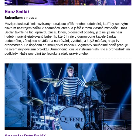
Hanz Sedlář
Bubeníkem z nouze.
Mezi profesionálními muzikanty nenajdete příliš mnoho hudebníků, kteří by se svým
hlavním nástrojem začali v sedmnácti letech, a ještě k tomu vlastně mimoděk. Hanz
Sedlář takhle na bicí opravdu začal. Dnes, o deset let později, je z něj již na naší
hudební scéně etablovaný bubeník, který hraje v doprovodné kapele Janka
Ledeckého, věnuje se skládání a nahrávání, vyučuje, a když má čas, hraje i v
orchestrech. Po úspěchu se svou první kapelou Segment v současné době pracuje
na svém nejnovějším projektu Drumphonic, což je instrumentální trio s orchestrálními
podklady. Naše povídání tak logicky začalo právě u toho.