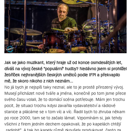
Jak se jako muzikant, který hraje už od konce osmdesátých let,
díváš na vývoj české "populární" hudby? Nedávno jsem si prohlížel
žebříček nejhranějších českých umělců podle IFPI a překvapilo
mě, že skoro nikoho z nich neznám...
No já bych je nejspíš taky neznal, ale to je prostě přirozený vývoj.
Musejí přicházet nové tváře a jména, konečně po tom jsme přece
svého času volali, že to domácí scéna potřebuje. Mám jen trochu
pocit, že situaci trochu kdysi zavařila vydavatelství a rádiové
stanice a plácáme se v tom víc a víc. Řadil bych to zhruba někam
po roce 2000, tam se to začalo lámat. Vzpomínám si, jak tehdy
všichni z firem jedním dechem opakovali, že po kapelách chtějí
„radiohit“. A tak ho kapely různě zkoušely produkovat, často za