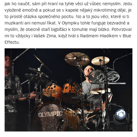
jak ho naučit, sám při hraní na tyhle věci už vůbec nemyslím. Jedu
vyloženě emočně a pokud se v kapele nějaký mikrotiming děje, je
to prostě otázka společného pocitu. No a to jsou věci, které si ti
muzikanti ani nemusí říkat. V Olympiku tohle funguje bezvadně a
myslím, že obecně staří bigbíťáci k tomuhle mají blízko. Potvrzoval
mi to vždycky i Vašek Zima, když hrál s Radimem Hladíkem v Blue
Effectu.