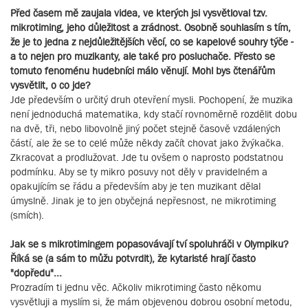
Před časem mě zaujala videa, ve kterých jsi vysvětloval tzv.
mikrotiming, jeho důležitost a zrádnost. Osobně souhlasím s tím,
že je to jedna z nejdůležitějších věcí, co se kapelové souhry týče -
a to nejen pro muzikanty, ale také pro posluchače. Přesto se
tomuto fenoménu hudebníci málo věnují. Mohl bys čtenářům
vysvětlit, o co jde?
Jde především o určitý druh otevření mysli. Pochopení, že muzika
není jednoduchá matematika, kdy stačí rovnoměrně rozdělit dobu
na dvě, tři, nebo libovolně jiný počet stejně časově vzdálených
částí, ale že se to celé může někdy začít chovat jako žvýkačka.
Zkracovat a prodlužovat. Jde tu ovšem o naprosto podstatnou
podmínku. Aby se ty mikro posuvy not děly v pravidelném a
opakujícím se řádu a především aby je ten muzikant dělal
úmyslně. Jinak je to jen obyčejná nepřesnost, ne mikrotiming
(smích).
Jak se s mikrotimingem popasovávají tví spoluhráči v Olympiku?
Říká se (a sám to můžu potvrdit), že kytaristé hrají často
"dopředu"...
Prozradím ti jednu věc. Ačkoliv mikrotiming často někomu
vysvětluji a myslím si, že mám objevenou dobrou osobní metodu,