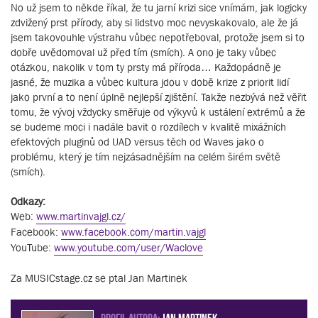
No už jsem to někde říkal, že tu jarní krizi sice vnímám, jak logicky
zdvižený prst přírody, aby si lidstvo moc nevyskakovalo, ale že já
jsem takovouhle výstrahu vůbec nepotřeboval, protože jsem si to
dobře uvědomoval už před tím (smích). A ono je taky vůbec
otázkou, nakolik v tom ty prsty má příroda… Každopádně je
jasné, že muzika a vůbec kultura jdou v době krize z priorit lidí
jako první a to není úplně nejlepší zjištění. Takže nezbývá než věřit
tomu, že vývoj vždycky směřuje od výkyvů k ustálení extrémů a že
se budeme moci i nadále bavit o rozdílech v kvalitě mixážních
efektových pluginů od UAD versus těch od Waves jako o
problému, který je tím nejzásadnějším na celém širém světě
(smích).
Odkazy:
Web:
www.martinvajgl.cz/
Facebook:
www.facebook.com/martin.vajgl
YouTube:
www.youtube.com/user/Waclove
Za MUSICstage.cz se ptal Jan Martinek
PROFIL AUTORA:
Jan Martinek