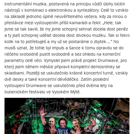
instrumentální muzika, postavená na principu vůdčí úlohy bicích
nástrojů v kombinaci s elektronikou a syntezátory. Celé to vzniklo
na základě jednoho úplně neuvěřitelného večera, kdy za mnou o
přestávce mezi vystoupením přišli kamarádi a řekli: „Hele, tak
jsme se tak bavili, že my jsme schopný sehnat docela dost peněz
a ty jseš schopnej udělat docela dost divokou muziku. Tak si řekni
kolik na to potřebuješ a my už se postaráme o zbytek…“ No
musíš uznat, že tohle byl impuls a šance k tomu opravdu se do
něčeho svobodně pustit svobodně a bez ohledu na komerční
parametry celé věci. Vymyslel jsem právě projekt Drumwave, pro
který jsem během měsíce připravil kompletní demosnímky se
skladbami. Později se uskutečnilo krásné koncertní turné, vznikly
dvě desky a také koncertní dévédéčko. Zatím poslední
vystoupení Drumwave se uskutečnilo před dvěma lety na
bubenickém festivalu ve Vysokém Mýtě.