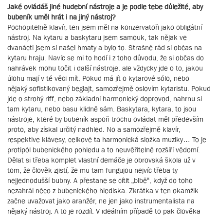
Jaké ovládáš jiné hudební nástroje a je podle tebe důležité, aby
bubeník uměl hrát i na jiný nástroj?
Pochopitelně klavír, ten jsem měl na konzervatoři jako obligátní
nástroj. Na kytaru a baskytaru jsem samouk, tak nějak ve
dvanácti jsem si našel hmaty a bylo to. Strašně rád si občas na
kytaru hraju. Navíc se mi to hodí i z toho důvodu, že si občas do
nahrávek mohu točit i další nástroje, ale vždycky jde o to, jakou
úlohu mají v té věci mít. Pokud má jít o kytarové sólo, nebo
nějaký sofistikovaný beglajt, samozřejmě oslovím kytaristu. Pokud
jde o strohý riff, nebo základní harmonický doprovod, nahrnu si
tam kytaru, nebo basu klidně sám. Baskytara, kytara, to jsou
nástroje, které by bubeník aspoň trochu ovládat měl především
proto, aby získal určitý nadhled. No a samozřejmě klavír,
respektive klávesy, celkově ta harmonická složka muziky… To je
protipól bubenického pohledu a to neuvěřitelně rozšíří vědomí.
Dělat si třeba komplet vlastní demáče je obrovská škola už v
tom, že člověk zjistí, že mu tam fungujou nejvíc třeba ty
nejjednodušší bubny. A přestane se cítit „blbě“, když do toho
nezahrál něco z bubenického hlediska. Zkrátka v ten okamžik
začne uvažovat jako aranžér, ne jen jako instrumentalista na
nějaký nástroj. A to je rozdíl. V ideálním případě to pak člověka