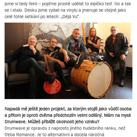
jsme si tedy řekli – pojďme prostě udělat to elpíčko teď. No a tak
se i stalo. Desku jsme vydali na vinylu a jmenuje se stejně jako
celé tohle setkání po letech: „Déjá Vu“.
Napadá mě ještě jeden projekt, za kterým stojíš jako vůdčí osoba
a přitom je oproti dvěma předchozím velmi odlišný. Mám na mysli
Drumwave. Můžeš přiblížit okolnosti jeho vzniku?
Drumwave je opravdu z naprosto jiného hudebního ranku, než
třeba Romance. Je to alternativní a docela náročná