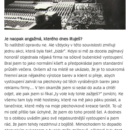
Je naopak angažmá, kterého dnes lituješ?
To naštěstí opravdu ne. Ale vždycky v této souvislosti zmiňuji
jednu akci, která byla fakt „bizár“. Kdysi si mě za docela zajímavý
honorář objednala nějaká firma na sólové bubenické vystoupení.
Bral jsem to jako normální kšeft a předpokládal jsem standardní
průběh večera. Ovšem až na místě se ukázalo, že je to soukromá
firemní akce nějakého výrobce barev a klient si přeje, abych
vystoupení zahrál na plechovky od těch vyráběných barev jako
reklamu firmy… V ten okamžik jsem si sedal do auta a chtěl
odjet, ale pak jsem si říkal „ty vole kdy tohle zažiješ?“ (smích). Ke
všemu tam byly milé hostesky, které na mě jako páku poslali, a
tanečnice, které měly na moje plechovkové kreace tančit. To už
mi celé přišlo tak úchylné, že jsem do toho prostě šel. A dodnes
to s oblibou uvádím jako své nejabsurdnější vystoupení a jsem
rád, že jsem tehdy nezdrhnul z bojiště. Mimochodem to dopadlo