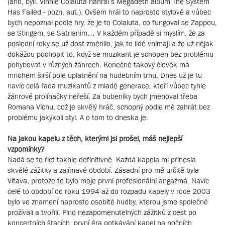
(ano, byli. Vinnie Colaiuta nahrál s Megadeth album The System
Has Failed - pozn. aut.). Ovšem hrál to naprosto stylově a vůbec
bych nepoznal podle hry, že je to Colaiuta, co fungoval se Zappou,
se Stingem, se Satrianim… V každém případě si myslím, že za
poslední roky se už dost změnilo, jak to lidé vnímají a že už nějak
dokážou pochopit to, když se muzikant je schopen bez problému
pohybovat v různých žánrech. Konečně takový člověk má
mnohem širší pole uplatnění na hudebním trhu. Dnes už je tu
navíc celá řada muzikantů z mladé generace, kteří vůbec tyhle
žánrové prolínačky neřeší. Za bubeníky bych jmenoval třeba
Romana Víchu, což je skvělý hráč, schopný podle mě zahrát bez
problému jakýkoli styl. A o tom to dneska je.
Na jakou kapelu z těch, kterými jsi prošel, máš nejlepší
vzpomínky?
Nadá se to říct takhle definitivně. Každá kapela mi přinesla
skvělé zážitky a zajímavé období. Zásadní pro mě určitě byla
Vltava, protože to bylo moje první profesionální angažmá. Navíc
celé to období od roku 1994 až do rozpadu kapely v roce 2003
bylo ve znamení naprosto osobité hudby, kterou jsme společně
prožívali a tvořili. Plno nezapomenutelných zážitků z cest po
koncertních štacích, první éra potkávání kapel na nočních