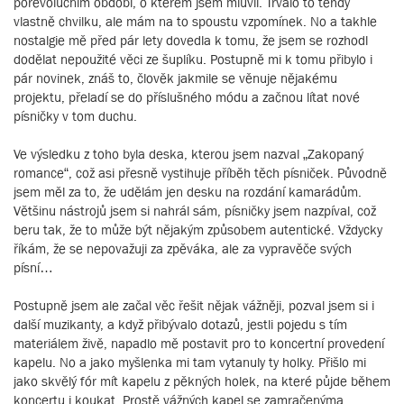
porevolučním období, o kterém jsem mluvil. Trvalo to tehdy
vlastně chvilku, ale mám na to spoustu vzpomínek. No a takhle
nostalgie mě před pár lety dovedla k tomu, že jsem se rozhodl
dodělat nepoužité věci ze šuplíku. Postupně mi k tomu přibylo i
pár novinek, znáš to, člověk jakmile se věnuje nějakému
projektu, přeladí se do příslušného módu a začnou lítat nové
písničky v tom duchu.
Ve výsledku z toho byla deska, kterou jsem nazval „Zakopaný
romance“, což asi přesně vystihuje příběh těch písniček. Původně
jsem měl za to, že udělám jen desku na rozdání kamarádům.
Většinu nástrojů jsem si nahrál sám, písničky jsem nazpíval, což
beru tak, že to může být nějakým způsobem autentické. Vždycky
říkám, že se nepovažuji za zpěváka, ale za vypravěče svých
písní…
Postupně jsem ale začal věc řešit nějak vážněji, pozval jsem si i
další muzikanty, a když přibývalo dotazů, jestli pojedu s tím
materiálem živě, napadlo mě postavit pro to koncertní provedení
kapelu. No a jako myšlenka mi tam vytanuly ty holky. Přišlo mi
jako skvělý fór mít kapelu z pěkných holek, na které půjde během
koncertu i koukat. Prostě vážných kapel se zamračenýma