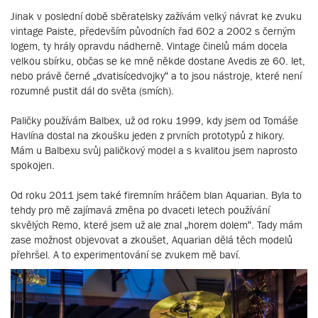
Jinak v poslední době sběratelsky zažívám velký návrat ke zvuku
vintage Paiste, především původních řad 602 a 2002 s černým
logem, ty hrály opravdu nádherně. Vintage činelů mám docela
velkou sbírku, občas se ke mně někde dostane Avedis ze 60. let,
nebo právě černé „dvatisícedvojky“ a to jsou nástroje, které není
rozumné pustit dál do světa (smích).
Paličky používám Balbex, už od roku 1999, kdy jsem od Tomáše
Havlína dostal na zkoušku jeden z prvních prototypů z hikory.
Mám u Balbexu svůj paličkový model a s kvalitou jsem naprosto
spokojen.
Od roku 2011 jsem také firemním hráčem blan Aquarian. Byla to
tehdy pro mě zajímavá změna po dvaceti letech používání
skvělých Remo, které jsem už ale znal „horem dolem“. Tady mám
zase možnost objevovat a zkoušet, Aquarian dělá těch modelů
přehršel. A to experimentování se zvukem mě baví.