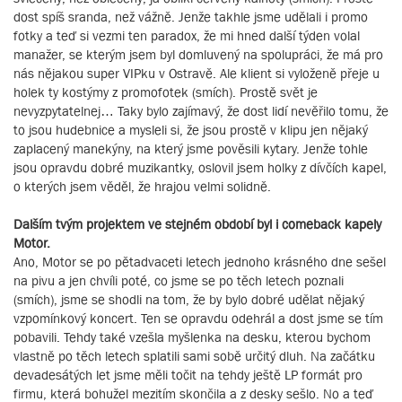
dost spíš sranda, než vážně. Jenže takhle jsme udělali i promo
fotky a teď si vezmi ten paradox, že mi hned další týden volal
manažer, se kterým jsem byl domluvený na spolupráci, že má pro
nás nějakou super VIPku v Ostravě. Ale klient si vyloženě přeje u
holek ty kostýmy z promofotek (smích). Prostě svět je
nevyzpytatelnej… Taky bylo zajímavý, že dost lidí nevěřilo tomu, že
to jsou hudebnice a mysleli si, že jsou prostě v klipu jen nějaký
zaplacený manekýny, na který jsme pověsili kytary. Jenže tohle
jsou opravdu dobré muzikantky, oslovil jsem holky z dívčích kapel,
o kterých jsem věděl, že hrajou velmi solidně.
Dalším tvým projektem ve stejném období byl i comeback kapely
Motor.
Ano, Motor se po pětadvaceti letech jednoho krásného dne sešel
na pivu a jen chvíli poté, co jsme se po těch letech poznali
(smích), jsme se shodli na tom, že by bylo dobré udělat nějaký
vzpomínkový koncert. Ten se opravdu odehrál a dost jsme se tím
pobavili. Tehdy také vzešla myšlenka na desku, kterou bychom
vlastně po těch letech splatili sami sobě určitý dluh. Na začátku
devadesátých let jsme měli točit na tehdy ještě LP formát pro
firmu, která bohužel mezitím skončila a z desky sešlo. No a teď