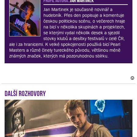
Jan Martinek je současně novinář a
hudebník. Přes den popisuje a komentuje
českou politickou scénu, o večerech hraje
na bicí v několika skupinách a projektech,
se kterými vydal několik desek a sjezdil
stovky klubů a desítky festivalů v celé ČR,
ale i za hranicemi. K velké spokojenosti používá bicí Pearl
Masters a různé činely tureckého původu, většinou méně
známých značek, kterých má pozoruhodnou sbírku.
Další rozhovory
r