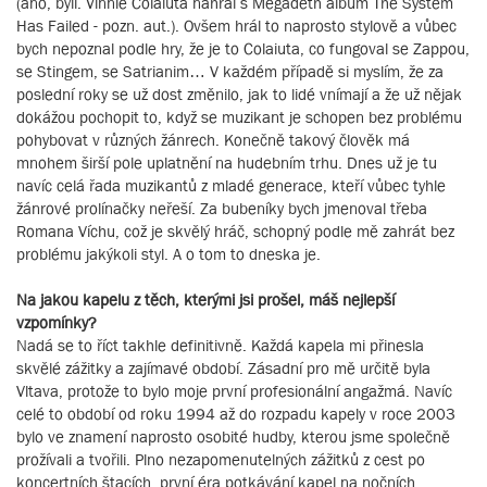
(ano, byli. Vinnie Colaiuta nahrál s Megadeth album The System
Has Failed - pozn. aut.). Ovšem hrál to naprosto stylově a vůbec
bych nepoznal podle hry, že je to Colaiuta, co fungoval se Zappou,
se Stingem, se Satrianim… V každém případě si myslím, že za
poslední roky se už dost změnilo, jak to lidé vnímají a že už nějak
dokážou pochopit to, když se muzikant je schopen bez problému
pohybovat v různých žánrech. Konečně takový člověk má
mnohem širší pole uplatnění na hudebním trhu. Dnes už je tu
navíc celá řada muzikantů z mladé generace, kteří vůbec tyhle
žánrové prolínačky neřeší. Za bubeníky bych jmenoval třeba
Romana Víchu, což je skvělý hráč, schopný podle mě zahrát bez
problému jakýkoli styl. A o tom to dneska je.
Na jakou kapelu z těch, kterými jsi prošel, máš nejlepší
vzpomínky?
Nadá se to říct takhle definitivně. Každá kapela mi přinesla
skvělé zážitky a zajímavé období. Zásadní pro mě určitě byla
Vltava, protože to bylo moje první profesionální angažmá. Navíc
celé to období od roku 1994 až do rozpadu kapely v roce 2003
bylo ve znamení naprosto osobité hudby, kterou jsme společně
prožívali a tvořili. Plno nezapomenutelných zážitků z cest po
koncertních štacích, první éra potkávání kapel na nočních