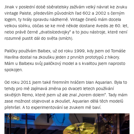
Jinak v poslední době sběratelsky zažívám velký návrat ke zvuku
vintage Paiste, především původních řad 602 a 2002 s černým
logem, ty hrály opravdu nádherně. Vintage činelů mám docela
velkou sbírku, občas se ke mně někde dostane Avedis ze 60. let,
nebo právě černé „dvatisícedvojky“ a to jsou nástroje, které není
rozumné pustit dál do světa (smích).
Paličky používám Balbex, už od roku 1999, kdy jsem od Tomáše
Havlína dostal na zkoušku jeden z prvních prototypů z hikory.
Mám u Balbexu svůj paličkový model a s kvalitou jsem naprosto
spokojen.
Od roku 2011 jsem také firemním hráčem blan Aquarian. Byla to
tehdy pro mě zajímavá změna po dvaceti letech používání
skvělých Remo, které jsem už ale znal „horem dolem“. Tady mám
zase možnost objevovat a zkoušet, Aquarian dělá těch modelů
přehršel. A to experimentování se zvukem mě baví.