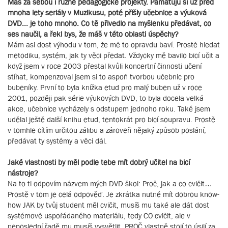
Máš za sebou i různé pedagogické projekty. Pamatuju si už před
mnoha lety seriály v Muzikusu, poté přišly učebnice a výuková
DVD... je toho mnoho. Co tě přivedlo na myšlenku předávat, co
ses naučil, a řekl bys, že máš v této oblasti úspěchy?
Mám asi dost výhodu v tom, že mě to opravdu baví. Prostě hledat
metodiku, systém, jak ty věci předat. Vždycky mě bavilo bicí učit a
když jsem v roce 2003 přestal kvůli koncertní činnosti učení
stíhat, kompenzoval jsem si to aspoň tvorbou učebnic pro
bubeníky. První to byla knížka etud pro malý buben už v roce
2001, později pak série výukových DVD, to byla docela velká
akce, učebnice vycházely s odstupem jednoho roku. Také jsem
udělal ještě další knihu etud, tentokrát pro bicí soupravu. Prostě
v tomhle cítím určitou zálibu a zároveň nějaký způsob poslání,
předávat ty systémy a věci dál.
Jaké vlastnosti by měl podle tebe mít dobrý učitel na bicí
nástroje?
Na to ti odpovím názvem mých DVD škol: Proč, jak a co cvičit…
Prostě v tom je celá odpověď. Je zkrátka nutné mít dobrou know-
how JAK by tvůj student měl cvičit, musíš mu také ale dát dost
systémově uspořádaného materiálu, tedy CO cvičit, ale v
neposlední řadě mu musíš vysvětlit, PROČ vlastně stojí to úsilí za