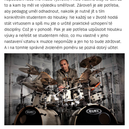
to a kam by měl ve výsledku směřovat. Zároveň je ale potřeba,
aby pedagog uměl odhadnout, nakolik je nutné jít s tím
konkrétním studentem do hloubky. Ne každý se v životě hodlá
stát virtuosem a spíš mu jde o určité praktické uchopení té
disciplíny. Což je v pohodě. Pak je ale potřeba uzpůsobit hloubku
výuky a neřešit se studentem něco, co mu vlastně v jeho
nastavení vztahu k muzice nepomůže a jen ho to bude zdržovat.
A i na tomhle správně zvoleném poměru se pozná dobrý učitel.