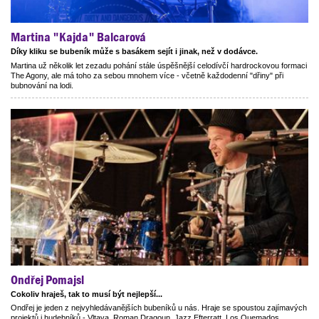
Martina "Kajda" Balcarová
Díky kliku se bubeník může s basákem sejít i jinak, než v dodávce.
Martina už několik let zezadu pohání stále úspěšnější celodívčí hardrockovou formaci
The Agony, ale má toho za sebou mnohem více - včetně každodenní "dřiny" při
bubnování na lodi.
Ondřej Pomajsl
Cokoliv hraješ, tak to musí být nejlepší...
Ondřej je jeden z nejvyhledávanějších bubeníků u nás. Hraje se spoustou zajímavých
projektů i hudebníků - Vltava, Roman Dragoun, Jazz Efterratt, Los Quemados,