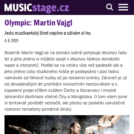
S muzikanty pro muzikanty
Olympic: Martin Vajgl
Jedu muzikantský život naplno a užívám si ho.
4. 8. 2020
Bubeník Martin Vajgl se na domácí scéně pohybuje dlouhou řadu
let a jeho jméno si můžete spojit s dlouhou řádkou domácích
kapel a interpretů. Podílel se na vzniku více než padesáti alb a
jeho jméno coby studiového hráče je podepsáno i pod řadou
nahrávek od filmové hudby až po reklamní snímky. Zároveň je už
od devadesátých let protřelým koncertním harcovníkem a s
kapelami projel křížem krážem Čechy a Slovensko i mnohé
zahraniční destinace včetně Číny a Mongolska. O tom všem jsme
si tentokrát povědět nestačili, ale přesto se podařilo uskutečnit
rozhovor tematicky poměrně široký.