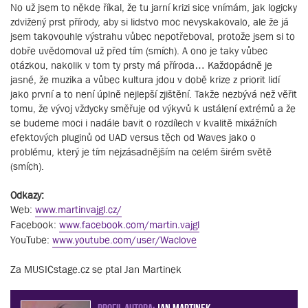
No už jsem to někde říkal, že tu jarní krizi sice vnímám, jak logicky
zdvižený prst přírody, aby si lidstvo moc nevyskakovalo, ale že já
jsem takovouhle výstrahu vůbec nepotřeboval, protože jsem si to
dobře uvědomoval už před tím (smích). A ono je taky vůbec
otázkou, nakolik v tom ty prsty má příroda… Každopádně je
jasné, že muzika a vůbec kultura jdou v době krize z priorit lidí
jako první a to není úplně nejlepší zjištění. Takže nezbývá než věřit
tomu, že vývoj vždycky směřuje od výkyvů k ustálení extrémů a že
se budeme moci i nadále bavit o rozdílech v kvalitě mixážních
efektových pluginů od UAD versus těch od Waves jako o
problému, který je tím nejzásadnějším na celém širém světě
(smích).
Odkazy:
Web:
www.martinvajgl.cz/
Facebook:
www.facebook.com/martin.vajgl
YouTube:
www.youtube.com/user/Waclove
Za MUSICstage.cz se ptal Jan Martinek
PROFIL AUTORA:
Jan Martinek