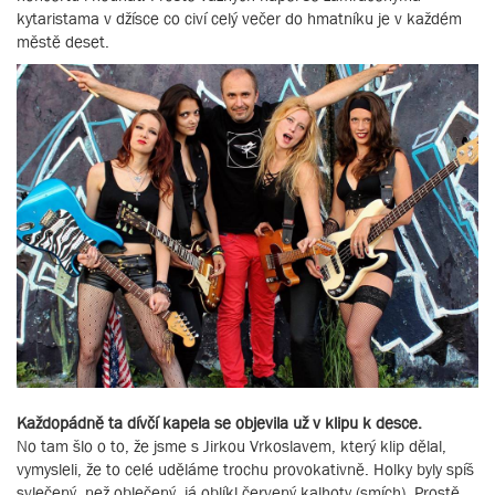
kytaristama v džísce co civí celý večer do hmatníku je v každém
městě deset.
Každopádně ta dívčí kapela se objevila už v klipu k desce.
No tam šlo o to, že jsme s Jirkou Vrkoslavem, který klip dělal,
vymysleli, že to celé uděláme trochu provokativně. Holky byly spíš
svlečený, než oblečený, já oblíkl červený kalhoty (smích). Prostě