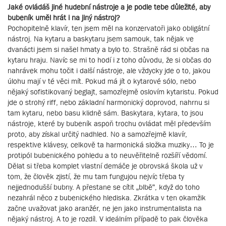
Jaké ovládáš jiné hudební nástroje a je podle tebe důležité, aby
bubeník uměl hrát i na jiný nástroj?
Pochopitelně klavír, ten jsem měl na konzervatoři jako obligátní
nástroj. Na kytaru a baskytaru jsem samouk, tak nějak ve
dvanácti jsem si našel hmaty a bylo to. Strašně rád si občas na
kytaru hraju. Navíc se mi to hodí i z toho důvodu, že si občas do
nahrávek mohu točit i další nástroje, ale vždycky jde o to, jakou
úlohu mají v té věci mít. Pokud má jít o kytarové sólo, nebo
nějaký sofistikovaný beglajt, samozřejmě oslovím kytaristu. Pokud
jde o strohý riff, nebo základní harmonický doprovod, nahrnu si
tam kytaru, nebo basu klidně sám. Baskytara, kytara, to jsou
nástroje, které by bubeník aspoň trochu ovládat měl především
proto, aby získal určitý nadhled. No a samozřejmě klavír,
respektive klávesy, celkově ta harmonická složka muziky… To je
protipól bubenického pohledu a to neuvěřitelně rozšíří vědomí.
Dělat si třeba komplet vlastní demáče je obrovská škola už v
tom, že člověk zjistí, že mu tam fungujou nejvíc třeba ty
nejjednodušší bubny. A přestane se cítit „blbě“, když do toho
nezahrál něco z bubenického hlediska. Zkrátka v ten okamžik
začne uvažovat jako aranžér, ne jen jako instrumentalista na
nějaký nástroj. A to je rozdíl. V ideálním případě to pak člověka