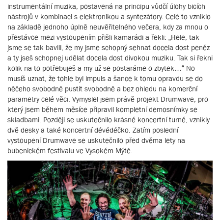
instrumentální muzika, postavená na principu vůdčí úlohy bicích
nástrojů v kombinaci s elektronikou a syntezátory. Celé to vzniklo
na základě jednoho úplně neuvěřitelného večera, kdy za mnou o
přestávce mezi vystoupením přišli kamarádi a řekli: „Hele, tak
jsme se tak bavili, že my jsme schopný sehnat docela dost peněz
a ty jseš schopnej udělat docela dost divokou muziku. Tak si řekni
kolik na to potřebuješ a my už se postaráme o zbytek…“ No
musíš uznat, že tohle byl impuls a šance k tomu opravdu se do
něčeho svobodně pustit svobodně a bez ohledu na komerční
parametry celé věci. Vymyslel jsem právě projekt Drumwave, pro
který jsem během měsíce připravil kompletní demosnímky se
skladbami. Později se uskutečnilo krásné koncertní turné, vznikly
dvě desky a také koncertní dévédéčko. Zatím poslední
vystoupení Drumwave se uskutečnilo před dvěma lety na
bubenickém festivalu ve Vysokém Mýtě.