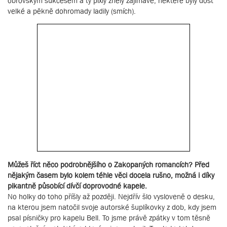
obrovským sukcesem a ty pixly zněly zajímavě, některé byly dost
velké a pěkně dohromady ladily (smích).
Můžeš říct něco podrobnějšího o Zakopaných romancích? Před
nějakým časem bylo kolem téhle věci docela rušno, možná i díky
pikantně působící dívčí doprovodné kapele.
No holky do toho příšly až později. Nejdřív šlo vysloveně o desku,
na kterou jsem natočil svoje autorské šuplíkovky z dob, kdy jsem
psal písničky pro kapelu Bell. To jsme právě zpátky v tom těsně