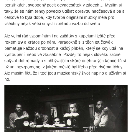
benzínkách, svobodný pocit devadesátek v zádech… Myslím si
taky, že se nám tehdy povedlo udělat opravdu nadčasová alba a
celkově to byla doba, kdy tvorba originální muziky měla pro
všechny nějak větší smysl i zpětnou vazbu od světa.
Ale velmi rád vzpomínám i na začátky s kapelami ještě před
rokem 89 a krátce po něm. Paradoxně si z těch let člověk
pamatuje každou drobnost a každý příběh, který se kdy udál na
vystoupení, nebo ve zkušebně. Později to nějak člověku začne
splývat dohromady a s přibývajícím skóre odehraných koncertů si
už ani nevzpomene, v jakém městě byl třeba před dvěma týdny.
Ale musím říct, že i teď jedu muzikantský život naplno a užívám si
ho.