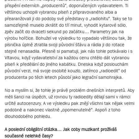
přispění externích „producentů“, doporučených vydavatelem. Ti
většinou uchopili vybranou píseň z připravovaného alba a
přearanžovali ji do podoby své představy o „radiohitu“. Taky se to
samozřejmě muselo zkrátit do tří minut, vyhodit kytarové sólo,
zpěv začít do dvaceti sekund po začátku… Parametry jak na
výrobu hořčice. Bohužel ve výsledku to vypadalo většinou tak, že
písnička úplně ztratila svoji původní šťávu a rádia ji do rotace
stejně nenasadila. Přesně si pamatuji, jak nás tohle potkávalo i s
Vltavou, když vydavatelství za každou cenu chtělo dát vybranou
píseň k předělání do jiného kabátku. Dneska když poslouchám
původní verzi, má svoje osobité kouzlo, zatímco „radioedit“ od
producenta po těch letech působí jako legrační samohrajka.
No a myslím si, že tohle je právě problém dnešních interpretů. Aby
měli šanci na úspěch, už rovnou ty radioedity dělají sami v rámci
určité autocenzury. A ve výsledku pak znějí všichni tak nějak velmi
podobně a nakonec vlastně „opomenutelně“. Aspoň z toho
dlouhodobého pohledu.
A poslední obligátní otázka… Jak coby muzikant prožíváš
současné nelehké časy?