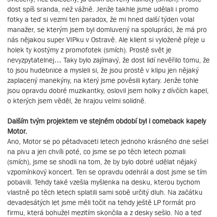
dost spíš sranda, než vážně. Jenže takhle jsme udělali i promo
fotky a teď si vezmi ten paradox, že mi hned další týden volal
manažer, se kterým jsem byl domluvený na spolupráci, že má pro
nás nějakou super VIPku v Ostravě. Ale klient si vyloženě přeje u
holek ty kostýmy z promofotek (smích). Prostě svět je
nevyzpytatelnej… Taky bylo zajímavý, že dost lidí nevěřilo tomu, že
to jsou hudebnice a mysleli si, že jsou prostě v klipu jen nějaký
zaplacený manekýny, na který jsme pověsili kytary. Jenže tohle
jsou opravdu dobré muzikantky, oslovil jsem holky z dívčích kapel,
o kterých jsem věděl, že hrajou velmi solidně.
Dalším tvým projektem ve stejném období byl i comeback kapely
Motor.
Ano, Motor se po pětadvaceti letech jednoho krásného dne sešel
na pivu a jen chvíli poté, co jsme se po těch letech poznali
(smích), jsme se shodli na tom, že by bylo dobré udělat nějaký
vzpomínkový koncert. Ten se opravdu odehrál a dost jsme se tím
pobavili. Tehdy také vzešla myšlenka na desku, kterou bychom
vlastně po těch letech splatili sami sobě určitý dluh. Na začátku
devadesátých let jsme měli točit na tehdy ještě LP formát pro
firmu, která bohužel mezitím skončila a z desky sešlo. No a teď