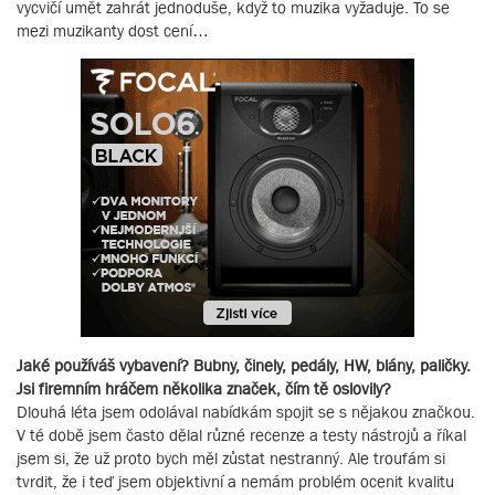
vycvičí umět zahrát jednoduše, když to muzika vyžaduje. To se
mezi muzikanty dost cení…
Jaké používáš vybavení? Bubny, činely, pedály, HW, blány, paličky.
Jsi firemním hráčem několika značek, čím tě oslovily?
Dlouhá léta jsem odolával nabídkám spojit se s nějakou značkou.
V té době jsem často dělal různé recenze a testy nástrojů a říkal
jsem si, že už proto bych měl zůstat nestranný. Ale troufám si
tvrdit, že i teď jsem objektivní a nemám problém ocenit kvalitu