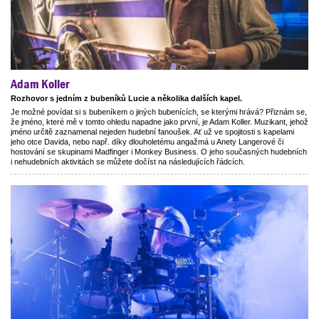
Adam Koller
Rozhovor s jedním z bubeníků Lucie a několika dalších kapel.
Je možné povídat si s bubeníkem o jiných bubenících, se kterými hrává? Přiznám se,
že jméno, které mě v tomto ohledu napadne jako první, je Adam Koller. Muzikant, jehož
jméno určitě zaznamenal nejeden hudební fanoušek. Ať už ve spojitosti s kapelami
jeho otce Davida, nebo např. díky dlouholetému angažmá u Anety Langerové či
hostování se skupinami Madfinger i Monkey Business. O jeho současných hudebních
i nehudebních aktivitách se můžete dočíst na následujících řádcích.