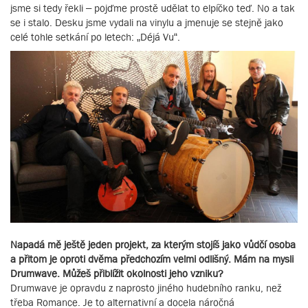
jsme si tedy řekli – pojďme prostě udělat to elpíčko teď. No a tak
se i stalo. Desku jsme vydali na vinylu a jmenuje se stejně jako
celé tohle setkání po letech: „Déjá Vu“.
Napadá mě ještě jeden projekt, za kterým stojíš jako vůdčí osoba
a přitom je oproti dvěma předchozím velmi odlišný. Mám na mysli
Drumwave. Můžeš přiblížit okolnosti jeho vzniku?
Drumwave je opravdu z naprosto jiného hudebního ranku, než
třeba Romance. Je to alternativní a docela náročná