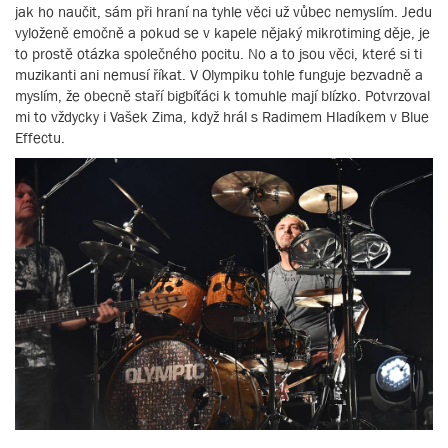
jak ho naučit, sám při hraní na tyhle věci už vůbec nemyslím. Jedu
vyloženě emočně a pokud se v kapele nějaký mikrotiming děje, je
to prostě otázka společného pocitu. No a to jsou věci, které si ti
muzikanti ani nemusí říkat. V Olympiku tohle funguje bezvadně a
myslím, že obecně staří bigbíťáci k tomuhle mají blízko. Potvrzoval
mi to vždycky i Vašek Zima, když hrál s Radimem Hladíkem v Blue
Effectu.