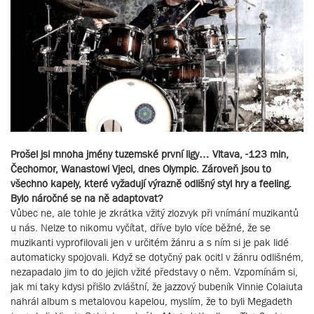
Prošel jsi mnoha jmény tuzemské první ligy… Vltava, -123 min,
Čechomor, Wanastowi Vjeci, dnes Olympic. Zároveň jsou to
všechno kapely, které vyžadují výrazně odlišný styl hry a feeling.
Bylo náročné se na ně adaptovat?
Vůbec ne, ale tohle je zkrátka vžitý zlozvyk při vnímání muzikantů
u nás. Nelze to nikomu vyčítat, dříve bylo více běžné, že se
muzikanti vyprofilovali jen v určitém žánru a s ním si je pak lidé
automaticky spojovali. Když se dotyčný pak ocitl v žánru odlišném,
nezapadalo jim to do jejich vžité představy o něm. Vzpomínám si,
jak mi taky kdysi přišlo zvláštní, že jazzový bubeník Vinnie Colaiuta
nahrál album s metalovou kapelou, myslím, že to byli Megadeth