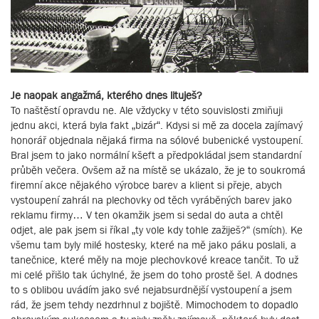
Je naopak angažmá, kterého dnes lituješ?
To naštěstí opravdu ne. Ale vždycky v této souvislosti zmiňuji
jednu akci, která byla fakt „bizár“. Kdysi si mě za docela zajímavý
honorář objednala nějaká firma na sólové bubenické vystoupení.
Bral jsem to jako normální kšeft a předpokládal jsem standardní
průběh večera. Ovšem až na místě se ukázalo, že je to soukromá
firemní akce nějakého výrobce barev a klient si přeje, abych
vystoupení zahrál na plechovky od těch vyráběných barev jako
reklamu firmy… V ten okamžik jsem si sedal do auta a chtěl
odjet, ale pak jsem si říkal „ty vole kdy tohle zažiješ?“ (smích). Ke
všemu tam byly milé hostesky, které na mě jako páku poslali, a
tanečnice, které měly na moje plechovkové kreace tančit. To už
mi celé přišlo tak úchylné, že jsem do toho prostě šel. A dodnes
to s oblibou uvádím jako své nejabsurdnější vystoupení a jsem
rád, že jsem tehdy nezdrhnul z bojiště. Mimochodem to dopadlo