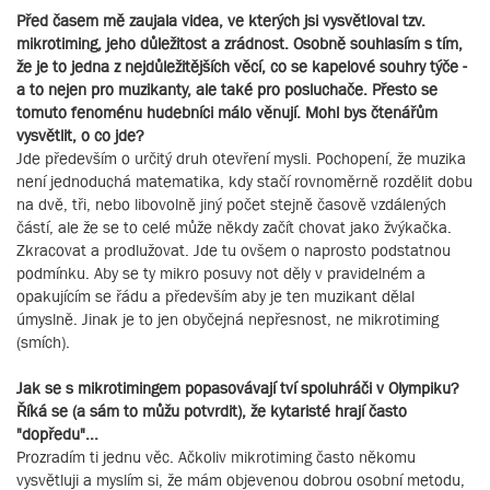
Před časem mě zaujala videa, ve kterých jsi vysvětloval tzv.
mikrotiming, jeho důležitost a zrádnost. Osobně souhlasím s tím,
že je to jedna z nejdůležitějších věcí, co se kapelové souhry týče -
a to nejen pro muzikanty, ale také pro posluchače. Přesto se
tomuto fenoménu hudebníci málo věnují. Mohl bys čtenářům
vysvětlit, o co jde?
Jde především o určitý druh otevření mysli. Pochopení, že muzika
není jednoduchá matematika, kdy stačí rovnoměrně rozdělit dobu
na dvě, tři, nebo libovolně jiný počet stejně časově vzdálených
částí, ale že se to celé může někdy začít chovat jako žvýkačka.
Zkracovat a prodlužovat. Jde tu ovšem o naprosto podstatnou
podmínku. Aby se ty mikro posuvy not děly v pravidelném a
opakujícím se řádu a především aby je ten muzikant dělal
úmyslně. Jinak je to jen obyčejná nepřesnost, ne mikrotiming
(smích).
Jak se s mikrotimingem popasovávají tví spoluhráči v Olympiku?
Říká se (a sám to můžu potvrdit), že kytaristé hrají často
"dopředu"...
Prozradím ti jednu věc. Ačkoliv mikrotiming často někomu
vysvětluji a myslím si, že mám objevenou dobrou osobní metodu,