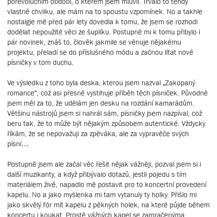
porevolučním období, o kterém jsem mluvil. Trvalo to tehdy
vlastně chvilku, ale mám na to spoustu vzpomínek. No a takhle
nostalgie mě před pár lety dovedla k tomu, že jsem se rozhodl
dodělat nepoužité věci ze šuplíku. Postupně mi k tomu přibylo i
pár novinek, znáš to, člověk jakmile se věnuje nějakému
projektu, přeladí se do příslušného módu a začnou lítat nové
písničky v tom duchu.
Ve výsledku z toho byla deska, kterou jsem nazval „Zakopaný
romance“, což asi přesně vystihuje příběh těch písniček. Původně
jsem měl za to, že udělám jen desku na rozdání kamarádům.
Většinu nástrojů jsem si nahrál sám, písničky jsem nazpíval, což
beru tak, že to může být nějakým způsobem autentické. Vždycky
říkám, že se nepovažuji za zpěváka, ale za vypravěče svých
písní…
Postupně jsem ale začal věc řešit nějak vážněji, pozval jsem si i
další muzikanty, a když přibývalo dotazů, jestli pojedu s tím
materiálem živě, napadlo mě postavit pro to koncertní provedení
kapelu. No a jako myšlenka mi tam vytanuly ty holky. Přišlo mi
jako skvělý fór mít kapelu z pěkných holek, na které půjde během
koncertu i koukat. Prostě vážných kapel se zamračenýma