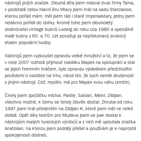
nástrojů jiných značek. Dlouhá léta jsem miloval zvuk firmy Tama,
v podstatě celou hlavní éru Vltavy jsem hrál na sadu Starclassic,
kterou pořád mám, měl jsem rád i staré Imperialstary, jedny jsem
nedávno pořídil do sbírky. Kromě toho jsem dlouholetý
obdivovatel vintage bubnů Ludwig do roku cca 1980 a speciálně
malé bubny z 60. a 70. Let považuji za nepřekonaný zvukový
etalon populární hudby.
Nástrojů jsem vyzkoušel opravdu velké množství a to, že jsem se
v roce 2007 rozhodl přijmout nabídku Mapex na spolupráci a stal
se jejich firemním hráčem, bylo opravdu výsledkem předchozího
povědomí o nabídce na trhu, nikoli tím, že bych neměl zkušenost
s jinými nástroji. Což, myslím, má pro Mapex svou váhu (smích).
Činely jsem zpočátku míchal, Paiste, Sabian, Meinl, Zildjian,
všechno možné, k čemu se tehdy člověk dostal. Zhruba od roku
1997 jsem hrál především na Zildjian K, které jsem měl ve velké
oblibě. Opět díky testům pro Muzikus jsem se pak dostal k
nástrojům malých tureckých výrobců a z nich mě upoutala značka
Anatolian, na kterou jsem později přešel a používám je k naprosté
spokojenosti dodnes.