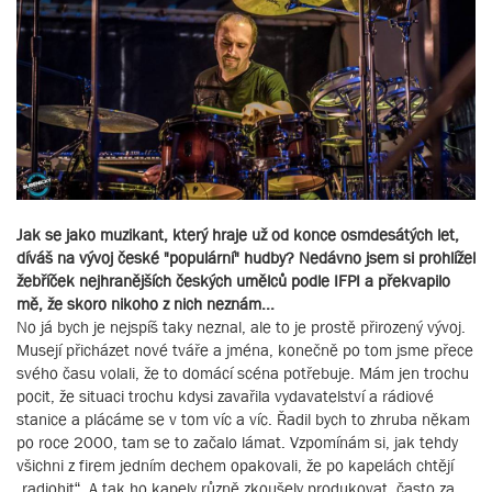
Jak se jako muzikant, který hraje už od konce osmdesátých let,
díváš na vývoj české "populární" hudby? Nedávno jsem si prohlížel
žebříček nejhranějších českých umělců podle IFPI a překvapilo
mě, že skoro nikoho z nich neznám...
No já bych je nejspíš taky neznal, ale to je prostě přirozený vývoj.
Musejí přicházet nové tváře a jména, konečně po tom jsme přece
svého času volali, že to domácí scéna potřebuje. Mám jen trochu
pocit, že situaci trochu kdysi zavařila vydavatelství a rádiové
stanice a plácáme se v tom víc a víc. Řadil bych to zhruba někam
po roce 2000, tam se to začalo lámat. Vzpomínám si, jak tehdy
všichni z firem jedním dechem opakovali, že po kapelách chtějí
„radiohit“. A tak ho kapely různě zkoušely produkovat, často za