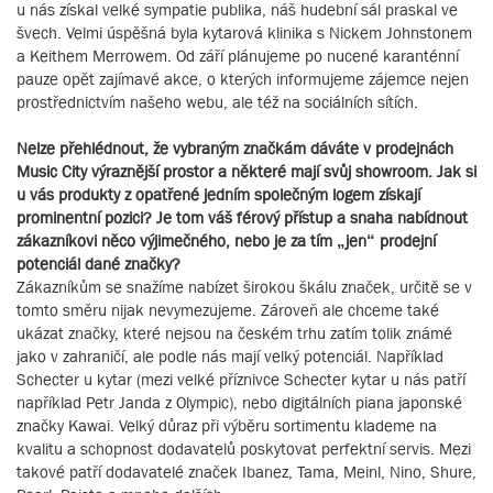
u nás získal velké sympatie publika, náš hudební sál praskal ve
švech. Velmi úspěšná byla kytarová klinika s Nickem Johnstonem
a Keithem Merrowem. Od září plánujeme po nucené karanténní
pauze opět zajímavé akce, o kterých informujeme zájemce nejen
prostřednictvím našeho webu, ale též na sociálních sítích.
Nelze přehlédnout, že vybraným značkám dáváte v prodejnách
Music City výraznější prostor a některé mají svůj showroom. Jak si
u vás produkty z opatřené jedním společným logem získají
prominentní pozici? Je tom váš férový přístup a snaha nabídnout
zákazníkovi něco výjimečného, nebo je za tím „jen“ prodejní
potenciál dané značky?
Zákazníkům se snažíme nabízet širokou škálu značek, určitě se v
tomto směru nijak nevymezujeme. Zároveň ale chceme také
ukázat značky, které nejsou na českém trhu zatím tolik známé
jako v zahraničí, ale podle nás mají velký potenciál. Například
Schecter u kytar (mezi velké příznivce Schecter kytar u nás patří
například Petr Janda z Olympic), nebo digitálních piana japonské
značky Kawai. Velký důraz při výběru sortimentu klademe na
kvalitu a schopnost dodavatelů poskytovat perfektní servis. Mezi
takové patří dodavatelé značek Ibanez, Tama, Meinl, Nino, Shure,