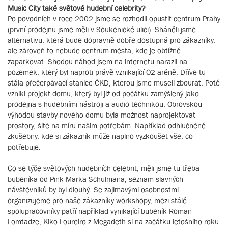
Music City také světové hudební celebrity?
Po povodních v roce 2002 jsme se rozhodli opustit centrum Prahy
(první prodejnu jsme měli v Soukenické ulici). Sháněli jsme
alternativu, která bude dopravně dobře dostupná pro zákazníky,
ale zároveň to nebude centrum města, kde je obtížné
zaparkovat. Shodou náhod jsem na internetu narazil na
pozemek, který byl naproti právě vznikající O2 aréně. Dříve tu
stála přečerpávací stanice ČKD, kterou jsme museli zbourat. Poté
vznikl projekt domu, který byl již od počátku zamýšlený jako
prodejna s hudebními nástroji a audio technikou. Obrovskou
výhodou stavby nového domu byla možnost naprojektovat
prostory, šité na míru našim potřebám. Například odhlučněné
zkušebny, kde si zákazník může naplno vyzkoušet vše, co
potřebuje.
Co se týče světových hudebních celebrit, měli jsme tu třeba
bubeníka od Pink Marka Schulmana, seznam slavných
návštěvníků by byl dlouhý. Se zajímavými osobnostmi
organizujeme pro naše zákazníky workshopy, mezi stálé
spolupracovníky patří například vynikající bubeník Roman
Lomtadze, Kiko Loureiro z Megadeth si na začátku letošního roku