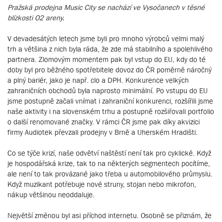
Pražská prodejna Music City se nachází ve Vysočanech v těsné
blízkosti O2 areny.
V devadesátých letech jsme byli pro mnoho výrobců velmi malý
trh a většina z nich byla ráda, že zde má stabilního a spolehlivého
partnera. Zlomovým momentem pak byl vstup do EU, kdy do té
doby byl pro běžného spotřebitele dovoz do ČR poměrně náročný
a plný bariér, jako je např. clo a DPH. Konkurence velkých
zahraničních obchodů byla naprosto minimální. Po vstupu do EU
jsme postupně začali vnímat i zahraniční konkurenci, rozšířili jsme
naše aktivity i na slovenském trhu a postupně rozšiřovali portfolio
o další renomované značky. V rámci ČR jsme pak díky akvizici
firmy Audiotek převzali prodejny v Brně a Uherském Hradišti.
Co se týče krizí, naše odvětví naštěstí není tak pro cyklické. Když
je hospodářská krize, tak to na některých segmentech pocítíme,
ale není to tak provázané jako třeba u automobilového průmyslu.
Když muzikant potřebuje nové struny, stojan nebo mikrofon,
nákup většinou neoddaluje.
Největší změnou byl asi příchod internetu. Osobně se přiznám, že