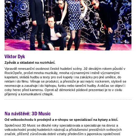
Viktor Dyk
Zpěvák a skladatel na roztrhání.
Vpravdě renesanční osobnost české hudební scény. Již devátým rokem působí v
RockOpeře, prošel mnoha muzikály, mnoha významnými i méně významnými
kapelami, skládá hudbu a texty pro své kapely i na zakázku pro jiné umělce, do
reklam i do filmu. Věnuje se produkci, a přestože je asi nejvíc rockerem, stylově se
neomezuje a zasahuje i do hiphopu, funku nebo taneční hudby. A občas se objeví i
coby herec před kamerou. Oproti až démonické pódiové prezentaci je to v civilu
příjemný a komunikativní chlapík.
Na návštěvě: 3D Music
Od velkoobchodu k prodejně a e-shopu se specializací na kytary a bicí.
Společnost 3D Music se dlouhé roky specializovala a specializuje na dovoz a
velkoobchodní prodej hudebních nástrojů a příslušenství prestižních světových
značek, přičemž zúročovala dobré vztahy především s japonskou společností