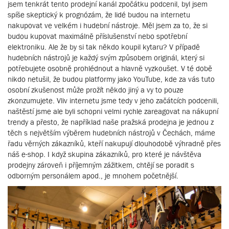
jsem tenkrát tento prodejní kanál zpočátku podcenil, byl jsem
spíše skeptický k prognózám, že lidé budou na internetu
nakupovat ve velkém i hudební nástroje. Měl jsem za to, že si
budou kupovat maximálně příslušenství nebo spotřební
elektroniku. Ale že by si tak někdo koupil kytaru? V případě
hudebních nástrojů je každý svým způsobem originál, který si
potřebujete osobně prohlédnout a hlavně vyzkoušet. V té době
nikdo netušil, že budou platformy jako YouTube, kde za vás tuto
osobní zkušenost může prožít někdo jiný a vy to pouze
zkonzumujete. Vliv internetu jsme tedy v jeho začátcích podcenili,
naštěstí jsme ale byli schopni velmi rychle zareagovat na nákupní
trendy a přesto, že například naše pražská prodejna je jednou z
těch s největším výběrem hudebních nástrojů v Čechách, máme
řadu věrných zákazníků, kteří nakupují dlouhodobě výhradně přes
náš e-shop. I když skupina zákazníků, pro které je návštěva
prodejny zároveň i příjemným zážitkem, chtějí se poradit s
odborným personálem apod., je mnohem početnější.