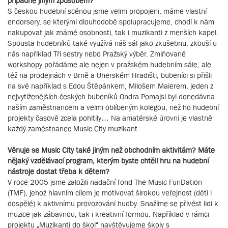
případně jiným způsobem?
S českou hudební scénou jsme velmi propojeni, máme vlastní
endorsery, se kterými dlouhodobě spolupracujeme, chodí k nám
nakupovat jak známé osobnosti, tak i muzikanti z menších kapel.
Spousta hudebníků také využívá náš sál jako zkušebnu, zkouší u
nás například Tři sestry nebo Pražský výběr. Zmiňované
workshopy pořádáme ale nejen v pražském hudebním sále, ale
též na prodejnách v Brně a Uherském Hradišti, bubeníci si přišli
na své například s Edou Štěpánkem, Milošem Maierem, jeden z
nejvytíženějších českých bubeníků Ondra Pomajsl byl donedávna
naším zaměstnancem a velmi oblíbeným kolegou, než ho hudební
projekty časově zcela pohltily… Na amatérské úrovni je vlastně
každý zaměstnanec Music City muzikant.
Věnuje se Music City také jiným než obchodním aktivitám? Máte
nějaký vzdělávací program, kterým byste chtěli hru na hudební
nástroje dostat třeba k dětem?
V roce 2005 jsme založili nadační fond The Music FunDation
(TMF), jehož hlavním cílem je motivovat širokou veřejnost (děti i
dospělé) k aktivnímu provozování hudby. Snažíme se přivést lidi k
muzice jak zábavnou, tak i kreativní formou. Například v rámci
projektu „Muzikanti do škol“ navštěvujeme školy s