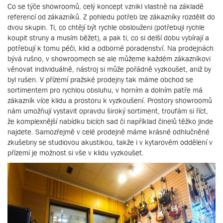
Co se týče showroomů, celý koncept vznikl vlastně na základě
referencí od zákazníků. Z pohledu potřeb lze zákazníky rozdělit do
dvou skupin. Ti, co chtějí být rychle obslouženi (potřebuji rychle
koupit struny a musím běžet), a pak ti, co si delší dobu vybírají a
potřebují k tomu péči, klid a odborné poradenství. Na prodejnách
bývá rušno, v showroomech se ale můžeme každém zákazníkovi
věnovat individuálně, nástroj si může pořádně vyzkoušet, aniž by
byl rušen. V přízemí pražské prodejny tak máme obchod se
sortimentem pro rychlou obsluhu, v horním a dolním patře má
zákazník více klidu a prostoru k vyzkoušení. Prostory showroomů
nám umožňují vystavit opravdu široký sortiment, troufám si říct,
že komplexnější nabídku bicích sad či například činelů těžko jinde
najdete. Samozřejmě v celé prodejně máme krásné odhlučněné
zkušebny se studiovou akustikou, takže i v kytarovém oddělení v
přízemí je možnost si vše v klidu vyzkoušet.