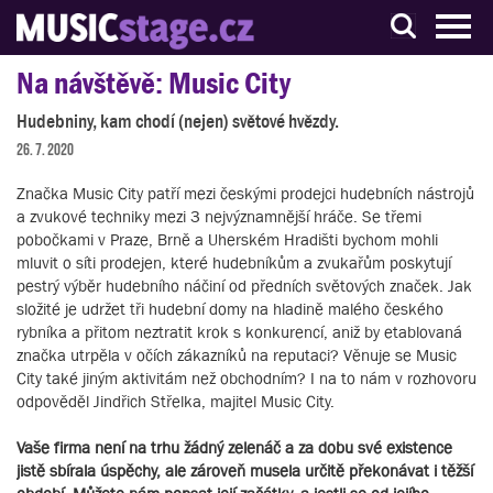
S muzikanty pro muzikanty
Na návštěvě: Music City
Hudebniny, kam chodí (nejen) světové hvězdy.
26. 7. 2020
Značka Music City patří mezi českými prodejci hudebních nástrojů
a zvukové techniky mezi 3 nejvýznamnější hráče. Se třemi
pobočkami v Praze, Brně a Uherském Hradišti bychom mohli
mluvit o síti prodejen, které hudebníkům a zvukařům poskytují
pestrý výběr hudebního náčiní od předních světových značek. Jak
složité je udržet tři hudební domy na hladině malého českého
rybníka a přitom neztratit krok s konkurencí, aniž by etablovaná
značka utrpěla v očích zákazníků na reputaci? Věnuje se Music
City také jiným aktivitám než obchodním? I na to nám v rozhovoru
odpověděl Jindřich Střelka, majitel Music City.
Vaše firma není na trhu žádný zelenáč a za dobu své existence
jistě sbírala úspěchy, ale zároveň musela určitě překonávat i těžší