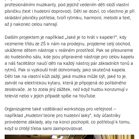
profesionálními muzikanty, pod jejichž vedením děti složí vlastní
písničku (text i hudební doprovod). Děti se dozví, co všechno je při
skládání písničky potřeba, tvoří rytmiku, harmonii, melodii a text,
až ji nakonec celou nahrají.
Dalším projektem je například „Jaké je to hrát v kapele?“, kdy
vezmeme třídu ze ZŠ k nám na prodejnu, projdeme celý obchod,
ukážeme dětem nástroje v reálném prostředí. Pak se přesuneme
do hudebního sálu, kde jsou připravené nástroje pro celou kapelu
a náš facilitátor naučí děti na každý nástroj pár základních tonů a
rytmů. Pak si vyzkouší hrát dohromady, jako skutečná kapela.
Děti tak na vlastní kůži zažijí, jaká muzika může být, jaké to je,
zahrát na elektrickou kytaru, která je připojená do pořádného
zesilovače. Je to zcela jiný zážitek, než když hudbu konzumují v
televizi nebo v jejich případě spíše na YouTube.
Organizujeme také vzdělávací workshopy pro veřejnost –
například „Hudební teorie pro hudební laiky“, kdy účastníky
provedeme základy, aby na konci pochopili, co potřebují k tomu,
když si chtějí třeba sami zaimprovizovat.