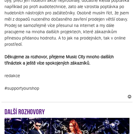
byly, přeci jen hudební akce neprobíhaly, dočasně klesla poptávka
například po profi audiotechnice, zato ale vzrostla poptávka po
hudebních nástrojích pro začátečníky. Osobně musím říct, že jsem
měl z dopadů nuceného dočasného zavření prodejen větší obavy.
Prodej se samozřejmě více přesunul na internet a my dále
pracujeme na mnoha dalších projektech, které zákazníkům
přinesou přidanou hodnotu. A to jak na prodejnách, tak v online
prostředí.
Děkujeme za rozhovor, přejeme Music City mnoho dalších
třináctek a ještě více spokojených zákazníků.
redakce
#supportyourshop
Další rozhovory
r