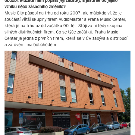
období. Můžete nám popsat její začátky, a jestli se od jejího
vzniku něco zásadního změnilo?
Music City působí na trhu od roku 2007, ale málokdo ví, že je
součástí větší skupiny firem AudioMaster a Praha Music Center,
která je na trhu už od začátku 90. let. Stojí za ní tedy skupina
silných distribučních firem. Co se týče začátků, Praha Music
Center je jedna z prvních firem, která se v ČR zabývala distribucí
a zároveň i maloobchodem.