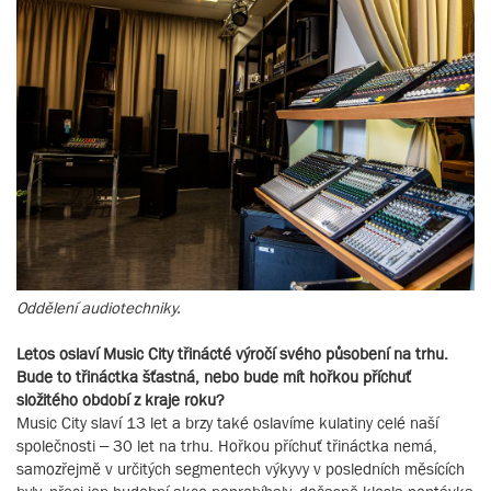
Oddělení audiotechniky.
Letos oslaví Music City třinácté výročí svého působení na trhu.
Bude to třináctka šťastná, nebo bude mít hořkou příchuť
složitého období z kraje roku?
Music City slaví 13 let a brzy také oslavíme kulatiny celé naší
společnosti – 30 let na trhu. Hořkou příchuť třináctka nemá,
samozřejmě v určitých segmentech výkyvy v posledních měsících