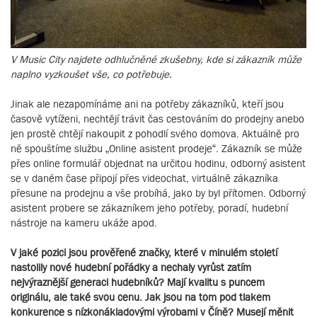
V Music City najdete odhlučněné zkušebny, kde si zákazník může
naplno vyzkoušet vše, co potřebuje.
Jinak ale nezapomínáme ani na potřeby zákazníků, kteří jsou
časově vytíženi, nechtějí trávit čas cestováním do prodejny anebo
jen prostě chtějí nakoupit z pohodlí svého domova. Aktuálně pro
ně spouštíme službu „Online asistent prodeje“. Zákazník se může
přes online formulář objednat na určitou hodinu, odborný asistent
se v daném čase připojí přes videochat, virtuálně zákazníka
přesune na prodejnu a vše probíhá, jako by byl přítomen. Odborný
asistent probere se zákazníkem jeho potřeby, poradí, hudební
nástroje na kameru ukáže apod.
V jaké pozici jsou prověřené značky, které v minulém století
nastolily nové hudební pořádky a nechaly vyrůst zatím
nejvýraznější generaci hudebníků? Mají kvalitu s puncem
originálu, ale také svou cenu. Jak jsou na tom pod tlakem
konkurence s nízkonákladovými výrobami v Číně? Musejí měnit