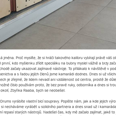
ména. Proč myslíte, že si hráči takového kalibru vybírají právě váš 
l první, kdo myšlenku zřídit speciálku na bubny myslel vážně a brzy zač
bchodě začaly ukazovat zajímavé nástroje. To přilákalo k návštěvě v po
nictva a s řadou jejích členů jsme kamarádi dodnes. Dnes si už všichni
ech je zřejmé, že lidem nevadí ani vzdálenost od centra, prostě že důleži
ožné číslo používám proto, že bez pravé ruky, odborníka a dnes si trouf
 okolí, Zbyňka Raaba, bych se neobešel.
ums vyrábíte vlastní bicí soupravy. Popište nám, jak a kde jejich výr
é si necháváme vyrábět u solidního partnera a dnes snad už i kamarád
 repasí starých nástrojů. Nadešel čas, kdy mě začalo zajímat, jaké to j