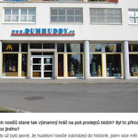
ch nosičů stane tak významný hráč na poli prodejců bicích? Byl to přiro
co jiného?
 kdy už bylo jasné, že hudební nosiče odcházejí do historie, jsem sice m