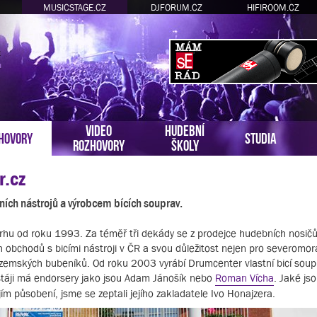
MUSICSTAGE.CZ
DJFORUM.CZ
HIFIROOM.CZ
VIDEO
HUDEBNÍ
HOVORY
STUDIA
ROZHOVORY
ŠKOLY
r.cz
ch nástrojů a výrobcem bících souprav.
rhu od roku 1993. Za téměř tři dekády se z prodejce hudebních nosič
h obchodů s bicími nástroji v ČR a svou důležitost nejen pro severomor
tuzemských bubeníků. Od roku 2003 vyrábí Drumcenter vlastní bicí sou
áji má endorsery jako jsou Adam Jánošík nebo
Roman Vícha
. Jaké jso
jím působení, jsme se zeptali jejího zakladatele Ivo Honajzera.