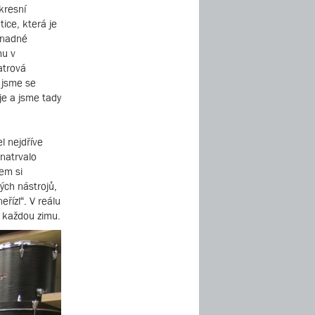
kresní
ice, která je
 snadné
mu v
patrová
 jsme se
je a jsme tady
l nejdříve
 natrvalo
em si
ých nástrojů,
řízl“. V reálu
d každou zimu.