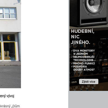
zený vývoj
ěl krásný „Dům