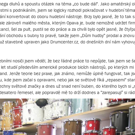
mega dluhů a spoustu otázek na téma „co bude dál“. Jako amatérský o
ostmi s podnikáním, jsem se logicky rozhodl pokračovat v hudební témat
kání konvertovat do oboru hudební nástroje. Brzy bylo jasné, že to tak
ale zároveň malého města, kterým Opava je, bude nemožné udržet fir
kancl, šel za pult, pustil se do práce a za chvíli bylo opět jasné, že čtyř
ání obchodu s bubny to pravé, takže jsem „Dům hudby“ prodal a znovu
yl už stavebně upraven jako Drumcenter.cz, do dnešních dní nám vyhovu
ními nosiči jsem věděl, že bez řádné práce to nepůjde, tak jsem se še
let studií především americké produkce bicích nástrojů, po kterých mi
land. Jenže teorie bez praxe, jak známo, nemůže úplně fungovat, tak js
, kde jsem začal s opravami, nebo jak se světově říká „repasemi“ star
echny světové značky a dnes už snad není buben, do kterého bych si „ne
 desatero řemesel, ale popravdě mě to drží dodnes a “zarepasuji” si rá