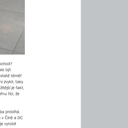
obchod?
alo být
dstatě téměř
 zvykli, taky
tější je fakt,
nu říci, že
oba probíhá.
a v Číně a DC
e vyrobit