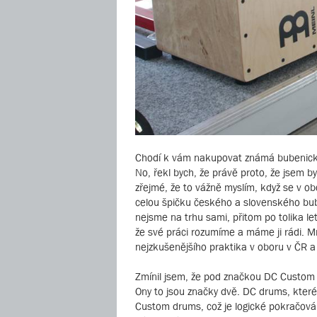
Chodí k vám nakupovat známá bubenická j
No, řekl bych, že právě proto, že jsem by
zřejmé, že to vážně myslím, když se v o
celou špičku českého a slovenského bube
nejsme na trhu sami, přitom po tolika let
že své práci rozumíme a máme ji rádi. Mn
nejzkušenějšího praktika v oboru v ČR a
Zmínil jsem, že pod značkou DC Custom Dr
Ony to jsou značky dvě. DC drums, kter
Custom drums, což je logické pokračování