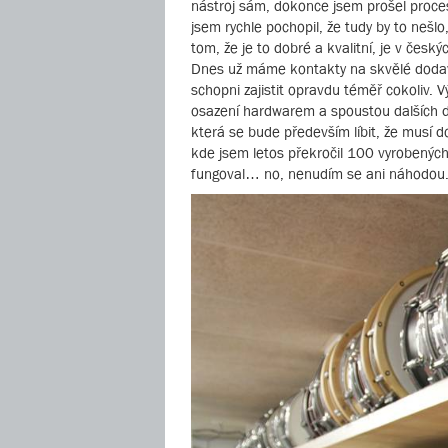
nástroj sám, dokonce jsem prošel proce
jsem rychle pochopil, že tudy by to nešlo
tom, že je to dobré a kvalitní, je v čes
Dnes už máme kontakty na skvělé dodava
schopni zajistit opravdu téměř cokoliv. V
osazení hardwarem a spoustou dalších det
která se bude především líbit, že musí d
kde jsem letos překročil 100 vyrobenýc
fungoval… no, nenudím se ani náhodou