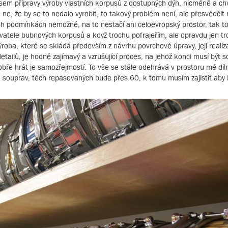
sem přípravy výroby vlastních korpusů z dostupných dýh, nicméně a c
, ne, že by se to nedalo vyrobit, to takový problém není, ale přesvědčit 
kých podmínkách nemožné, na to nestačí ani celoevropský prostor, tak to
tele bubnových korpusů a když trochu pofrajeřím, ale opravdu jen tr
ýroba, které se skládá především z návrhu povrchové úpravy, její realiz
ailů, je hodně zajímavý a vzrušující proces, na jehož konci musí být 
obře hrát je samozřejmostí. To vše se stále odehrává v prostoru mé díl
h souprav, těch repasovaných bude přes 60, k tomu musím zajistit aby
.