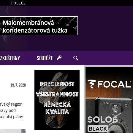
PIXEL.CZ
ZKUŠEBNY
SOUTĚŽE
19. 7. 2020
ů
avský region
pravy pod
u další plány