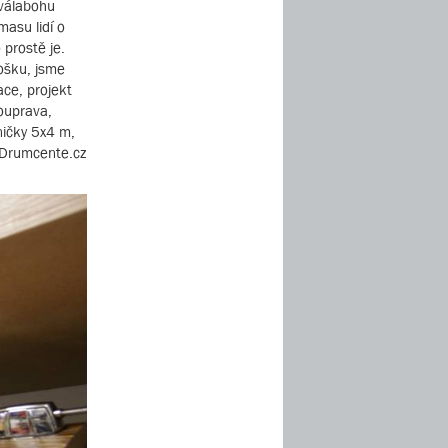
hválabohu
masu lidí o
 prostě je.
ošku, jsme
ace, projekt
souprava,
ničky 5x4 m,
 Drumcente.cz