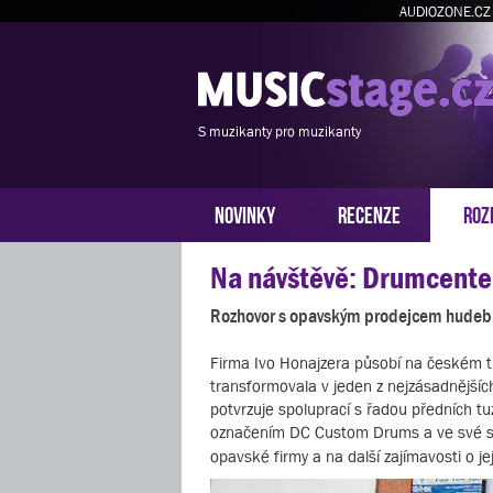
AUDIOZONE.CZ
S muzikanty pro muzikanty
NOVINKY
RECENZE
ROZ
Na návštěvě: Drumcente
Rozhovor s opavským prodejcem hudební
Firma Ivo Honajzera působí na českém t
transformovala v jeden z nejzásadnějšíc
potvrzuje spoluprací s řadou předních 
označením DC Custom Drums a ve své st
opavské firmy a na další zajímavosti o je