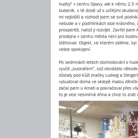
hudby“ v centru Opavy, ale k němu 2,5 
bubeník, v té době už s určitými zkušen
mi nejbližší a rozhodl jsem se své podni
nebude a v podmínkách sice krásného, 
prosperitě, natož ji rozvíjet. Zavřel jsem 
prodejna v centru města není pro budov
stěhovali. Objekt, ve kterém sídlíme, b
velice spokojení.
Po sedmnácti letech obchodování s hudeb
vyučit „bubnářem“, což obnášelo několik 
zůstaly pod kůži značky Ludwig a Slinger
vybudoval doma ve sklepě malou dílničku
začal jsem u Amati a pokračoval přes vš
to je sice nesmírná dřina a chce to znát