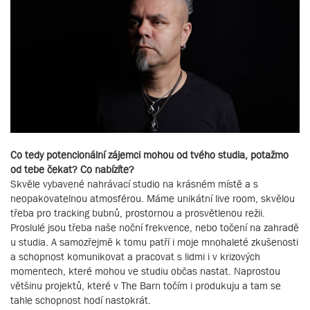
Co tedy potencionální zájemci mohou od tvého studia, potažmo
od tebe čekat? Co nabízíte?
Skvěle vybavené nahrávací studio na krásném místě a s
neopakovatelnou atmosférou. Máme unikátní live room, skvělou
třeba pro tracking bubnů, prostornou a prosvětlenou režii.
Proslulé jsou třeba naše noční frekvence, nebo točení na zahradě
u studia. A samozřejmě k tomu patří i moje mnohaleté zkušenosti
a schopnost komunikovat a pracovat s lidmi i v krizových
momentech, které mohou ve studiu občas nastat. Naprostou
většinu projektů, které v The Barn točím i produkuju a tam se
tahle schopnost hodí nastokrát.