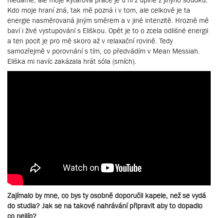
Kdo moje hraní zná, tak mě pozná i v tom, ale celkově je ta
energie nasměrovaná jiným směrem a v jiné intenzitě. Hrozně mě
baví i živé vystupování s Eliškou. Opět je to o zcela odlišné energii
a ten pocit je pro mě skoro až v relaxační rovině. Tedy
samozřejmě v porovnání s tím, co předvádím v Mean Messiah.
Eliška mi navíc zakázala hrát sóla (smích).
Zajímalo by mne, co bys ty osobně doporučil kapele, než se vydá
do studia? Jak se na takové nahrávání připravit aby to dopadlo
co nejlíp?