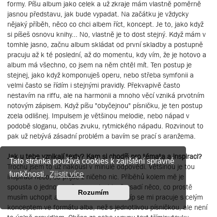
formy. Píšu album jako celek a už zkraje mám vlastně poměrně
jasnou představu, jak bude vypadat. Na začátku je vždycky
nějaký příběh, něco co chci albem říct, koncept. Je to, jako když
si píšeš osnovu knihy... No, vlastně je to dost stejný. Když mám v
tomhle jasno, začnu album skládat od první skladby a postupně
pracuju až k té poslední, až do momentu, kdy vím, že je hotovo a
album má všechno, co jsem na něm chtěl mít. Ten postup je
stejnej, jako když komponuješ operu, nebo střeba symfonii a
velmi často se řídím i stejnými pravidly. Překvapivě často
nestavím na riffu, ale na harmonii a mnoho věcí vzniká prvotním
notovým zápisem. Když píšu "obyčejnou" písničku, je ten postup
zcela odlišnej. Impulsem je většinou melodie, nebo nápad v
podobě sloganu, občas zvuku, rytmického nápadu. Rozvinout to
pak už nebývá zásadní problém a bavím se prací s aranžema.
Jak u tebe vznikají texty? Kam si chodíš pro témata a inspiraci?
Tato stránka používá cookies k zajištění správné
Trochu jsem to už nakousl v minulé odpovědi. Většinou je tou
funkčnosti.
Zjistit více
inspirací něco, co přijde z ničeho nic. Příběhů kolem mě je
spousta o jednou za čas se mi v hlavě usadí něco, co prostě
Rozumím
musím uchopit a rozvinout. Paradoxně, líp se mi pracuje s celým
konceptem ve formátu alba, než s jednotlivou písničkou, ale není