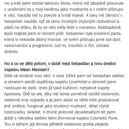
nic a kde jsem dostal takovou školu, která mě zásadně posunula
v uvažování co s mojí kariérou jako muzikanta a v celém přístupu
k věci. Naučilo mě to pokoře a tvrdě makat. A taky mě členství v
Sebastian naučilo, byť za cenu mnohých chybných rozhodnutí a
pádů na držku, že by se věci měly řešit s rozvahou. Každopádně,
lepší rozjezd jsem si nemohl přát. Sebastian byla kreativní parta,
která si nekladla žádný hranice, ve svém přístupu jsme byli dost
nekonvenční a progresivní, což mi, troufám si říct, zůstalo
dodnes.
No a co se dělo potom, v době mezi Sebastian a tvou dnešní
kapelou Mean Messiah?
Dělo se strašně moc věcí. V roce 1994 jsem od Sebastian odešel
a obratem založil úspěšnou kapelu LoveHotel a zároveň jsem
nastoupil do další, dnes již také kultovní, metalové kapely
Apostasy. Obě se ale, díky mé tehdy poměrně složité osobnosti,
relativně brzy rozpadly a já jsem začal ve větší míře produkovat
jiné umělce, fungovat jako studiový muzikant, dělat různé
hostovačky, skládat. V druhé polovině devadesátých let jsem
ještě s několika dalšími lidmi zformoval kapelu Cosmetic Punk.
Tou si během její zhruba pětileté existence prošla plejáda