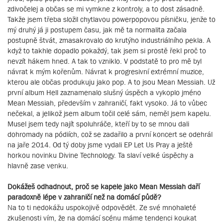
zdivočelej a občas se mi vymkne z kontroly, a to dost zásadně.
Takže jsem třeba složil chytlavou powerpopovou písničku, jenže to
mý druhý já ji postupem času, jak mě ta normalita začala
postupně štvát, zmasakrovalo do krutýho industriálního pekla. A
když to takhle dopadlo pokaždý, tak jsem si prostě řekl proč to
nevzít hákem hned. A tak to vzniklo. V podstatě to pro mě byl
návrat k mým kořenům. Návrat k progresivní extrémní muzice,
kterou ale občas produkuju jako pop. A to jsou Mean Messiah. Už
první album Hell zaznamenalo slušný úspěch a vykoplo jméno
Mean Messiah, především v zahraničí, fakt vysoko. Já to vůbec
nečekal, a jelikož jsem album točil celé sám, neměl jsem kapelu.
Musel jsem tedy najít spoluhráče, kteří by to se mnou dali
dohromady na pódiích, což se zadařilo a první koncert se odehrál
na jaře 2014. Od tý doby jsme vydali EP Let Us Pray a ještě
horkou novinku Divine Technology. Ta slaví velké úspěchy a
hlavně zase venku.
Dokážeš odhadnout, proč se kapele jako Mean Messiah daří
paradoxně lépe v zahraničí než na domácí půdě?
Na to ti nedokážu uspokojivě odpovědět. Ze své mnohaleté
zkušenosti vím, že na domácí scénu máme tendenci koukat