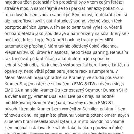
najednou těch potenciálních problémů bylo v tom celým řetězci
strašně moc. A samozřejmě se to i párkrát nehezky pokazilo. Z
toho důvodu jsem znovu sáhnul po Kemperovi, tentokrát jsem si
ale naprofiloval svůj vlastní studiový sound, včetně všech těch
postprodukčních úprav. A tím se to definitivně vyřešilo, včetně
onboard efektů jako jsou delaye a harmonizéry na sóla, který se z
počítače, kde v Logic Pro X běží backing tracky, přes MIDI
automaticky přepínají. Mám takhle ošetřený úplně všechno.
Přepínání zvuků, úrovně hlasitosti, nebo třeba panning. Nemusím
tak tancovat po krabičkách a kontrolerem jen spouštím
jednotlivé skladby. Na klubová vystoupení si beru i svoje Latté, na
open-airy, nebo větší pódia beru jenom rack s Kemperem. V
Mean Messiah hraju výhradně na Kramery, ve studiu používám
Kramer Stagemaster se snímačema EMG 81TW a dvěma singly
EMG SA a na sóla Kramer Striker osazený Seymour Duncan SH6
a dvěma singly Kramer Dual Rail. Live pak hraju na hodně
modifikovanej Kramer Vanguard, osazený dvěma EMG 81,
původní tremolo Kramer jsem vyměnil za Schaller, odstranil jsem
tónovou clonu, na její místo přesunul volume potenciometr, abych
si během hraní neseslaboval kytaru, a místo původního volume
jsem nechal instalovat killswitch. Jako backup používám úplně
stejný model Kramer Vanguard, ale ve zcela původním osazení,