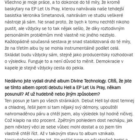
Všechno je moje práce, a to dokonce do té míry, že kromě
baskytary na EP Let Us Pray, kterou nahrávala naše tehdejší
basistka Veronika Smetanová, nahrávám ve studiu veškeré
nástroje já sám. Ne snad proto, že bych k tomu nechtěl nikoho
pustit, ale vždycky se to tak nějak sešlo, že díky roztodivným
personálním problémům mně vlastně nic jiného nezbylo.
Každopádně současná sestava je snad stabilizovaná do té míry,
že na třetím albu by se mohla instrumentálně podílet celá.
Skládat budu vždycky sám, stejně jako producentsky rozhodovat
o výsledku. Funguje to a není důvod to měnit. Demokracie v
kapele je stejně vždycky cesta do pekla.
Nedávno jste vydali druhé album Divine Technology. Cítíš, že jste
se tímto albem oproti debutu Hell a EP Let Us Pray, někam
posunuli? Ať už hudebně nebo jiným způsobem?
Ten posun je tam po všech stránkách. Debut Hell byl dost temnej
a chladnej, řešil jsem si tam nějaký svý démony, upouštěl
nahromaděnou páru a chtěl jsem, aby výsledek byl hodně ničivej.
Což klaplo na sto procent. Zpětným pohledem dost nechápu, jak
jsem některý věci ze sebe vůbec mohl dostat a co jsem tím
vlastně chtěl říct. Až v takovým stavu to album vznikalo.
Neskutečných sedm let. Ale pořád jsem na něj strašně hrdej a