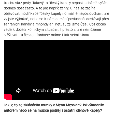
trochu skrz prsty. Takový to "český kapely neposlouchám" slyším
dodnes dost často. A to jde napříč žánry. U nás se začíná
objevovat modifikace "český kapely normálně neposlouchám, ale
vy jste výjimka", nebo se k nám domácí posluchači dostávají přes
zahraniční kanály a mnohdy ani netuší, že jsme Češi. Což občas
vede k docela komickým situacím. I přesto si ale nemůžeme
stěžovat, tu českou fanbase máme i tak velmi silnou.
Jak je to se skládáním muziky v Mean Messiah? Jsi výhradním
autorem nebo se na muzice podílejí i ostatní členové kapely?