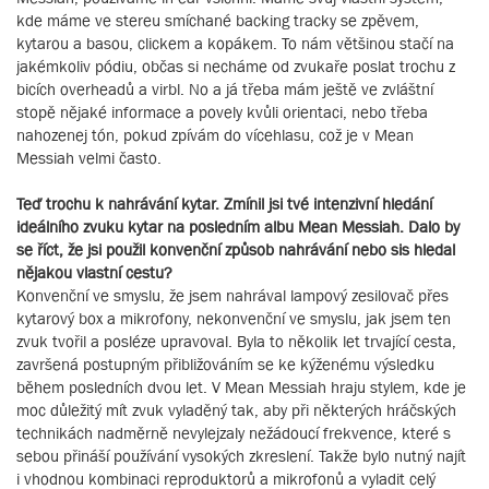
kde máme ve stereu smíchané backing tracky se zpěvem,
kytarou a basou, clickem a kopákem. To nám většinou stačí na
jakémkoliv pódiu, občas si necháme od zvukaře poslat trochu z
bicích overheadů a virbl. No a já třeba mám ještě ve zvláštní
stopě nějaké informace a povely kvůli orientaci, nebo třeba
nahozenej tón, pokud zpívám do vícehlasu, což je v Mean
Messiah velmi často.
Teď trochu k nahrávání kytar. Zmínil jsi tvé intenzivní hledání
ideálního zvuku kytar na posledním albu Mean Messiah. Dalo by
se říct, že jsi použil konvenční způsob nahrávání nebo sis hledal
nějakou vlastní cestu?
Konvenční ve smyslu, že jsem nahrával lampový zesilovač přes
kytarový box a mikrofony, nekonvenční ve smyslu, jak jsem ten
zvuk tvořil a posléze upravoval. Byla to několik let trvající cesta,
završená postupným přibližováním se ke kýženému výsledku
během posledních dvou let. V Mean Messiah hraju stylem, kde je
moc důležitý mít zvuk vyladěný tak, aby při některých hráčských
technikách nadměrně nevylejzaly nežádoucí frekvence, které s
sebou přináší používání vysokých zkreslení. Takže bylo nutný najít
i vhodnou kombinaci reproduktorů a mikrofonů a vyladit celý