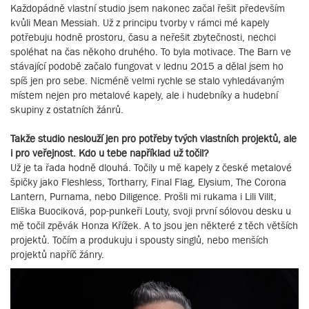
Každopádně vlastní studio jsem nakonec začal řešit především
kvůli Mean Messiah. Už z principu tvorby v rámci mé kapely
potřebuju hodně prostoru, času a neřešit zbytečnosti, nechci
spoléhat na čas někoho druhého. To byla motivace. The Barn ve
stávající podobě začalo fungovat v lednu 2015 a dělal jsem ho
spíš jen pro sebe. Nicméně velmi rychle se stalo vyhledávaným
místem nejen pro metalové kapely, ale i hudebníky a hudební
skupiny z ostatních žánrů.
Takže studio neslouží jen pro potřeby tvých vlastních projektů, ale
i pro veřejnost. Kdo u tebe například už točil?
Už je ta řada hodně dlouhá. Točily u mě kapely z české metalové
špičky jako Fleshless, Tortharry, Final Flag, Elysium, The Corona
Lantern, Purnama, nebo Diligence. Prošli mi rukama i Lili Vilit,
Eliška Buociková, pop-punkeři Louty, svoji první sólovou desku u
mě točil zpěvák Honza Křížek. A to jsou jen některé z těch větších
projektů. Točím a produkuju i spousty singlů, nebo menších
projektů napříč žánry.