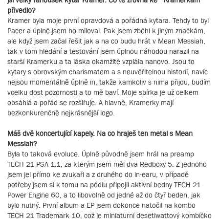
přivedlo?
Kramer byla moje první opravdová a pořádná kytara. Tehdy to byl
Pacer a úplně jsem ho miloval. Pak jsem zběhl k jiným značkám,
ale když jsem začal řešit jak a na co budu hrát v Mean Messiah,
tak v tom hledání a testování jsem úplnou náhodou narazil na
starší Kramerku a ta láska okamžitě vzplála nanovo. Jsou to
kytary s obrovským charismatem a s neuvěřitelnou historií, navíc
nejsou momentálně úplně in, takže kamkoliv s nima přijdu, budím
vcelku dost pozornosti a to mě baví. Moje sbírka je už celkem
obsáhlá a pořád se rozšiřuje. A hlavně, Kramerky mají
bezkonkurenčně nejkrásnější logo.
Máš dvě koncertující kapely. Na co hraješ ten metal s Mean
Messiah?
Byla to taková evoluce. Úplně původně jsem hrál na preamp
TECH 21 PSA 1.1, za kterým jsem měl dva Redboxy 5. Z jednoho
jsem jel přímo ke zvukaři a z druhého do in-earu, v případě
potřeby jsem si k tomu na pódiu připojil aktivní bedny TECH 21
Power Engine 60, a to libovolně od jedné až do čtyř beden, jak
bylo nutný. První album a EP jsem dokonce natočil na kombo
TECH 21 Trademark 10, což je miniaturní desetiwattový kombíčko