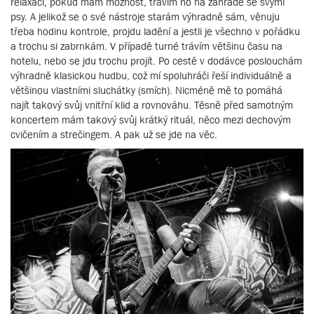
relaxaci, pokud mám možnost, trávím ho na zahradě se svými
psy. A jelikož se o své nástroje starám výhradně sám, věnuju
třeba hodinu kontrole, projdu ladění a jestli je všechno v pořádku
a trochu si zabrnkám. V případě turné trávím většinu času na
hotelu, nebo se jdu trochu projít. Po cestě v dodávce poslouchám
výhradně klasickou hudbu, což mí spoluhráči řeší individuálně a
většinou vlastními sluchátky (smích). Nicméně mě to pomáhá
najít takový svůj vnitřní klid a rovnováhu. Těsně před samotným
koncertem mám takový svůj krátký rituál, něco mezi dechovým
cvičením a strečingem. A pak už se jde na věc.