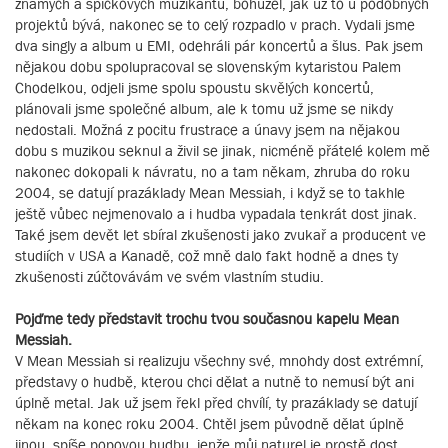
známých a špičkových muzikantů, bohužel, jak už to u podobných
projektů bývá, nakonec se to celý rozpadlo v prach. Vydali jsme
dva singly a album u EMI, odehráli pár koncertů a šlus. Pak jsem
nějakou dobu spolupracoval se slovenským kytaristou Palem
Chodelkou, odjeli jsme spolu spoustu skvělých koncertů,
plánovali jsme společné album, ale k tomu už jsme se nikdy
nedostali. Možná z pocitu frustrace a únavy jsem na nějakou
dobu s muzikou seknul a živil se jinak, nicméně přátelé kolem mě
nakonec dokopali k návratu, no a tam někam, zhruba do roku
2004, se datují prazáklady Mean Messiah, i když se to takhle
ještě vůbec nejmenovalo a i hudba vypadala tenkrát dost jinak.
Také jsem devět let sbíral zkušenosti jako zvukař a producent ve
studiích v USA a Kanadě, což mně dalo fakt hodně a dnes ty
zkušenosti zúčtovávám ve svém vlastním studiu.
Pojďme tedy představit trochu tvou současnou kapelu Mean
Messiah.
V Mean Messiah si realizuju všechny své, mnohdy dost extrémní,
představy o hudbě, kterou chci dělat a nutně to nemusí být ani
úplně metal. Jak už jsem řekl před chvílí, ty prazáklady se datují
někam na konec roku 2004. Chtěl jsem původně dělat úplně
jinou, spíše popovou hudbu, jenže můj naturel je prostě dost