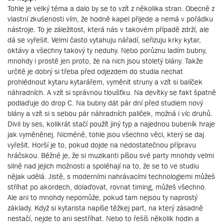
Tohle je velký téma a dalo by se to vzít z několika stran. Obecně z
vlastní zkušenosti vím, že hodně kapel přijede a nemá v pořádku
nástroje. To je záležitost, která nás v takovém případě zdrží, ale
dá se vyřešit. Velmi často vytahuju nářadí, seřizuju krky kytar,
oktávy a všechny takový ty neduhy. Nebo porůznu ladím bubny,
mnohdy i prostě jen proto, že na nich jsou stoletý blány. Takže
určitě je dobrý si třeba před odjezdem do studia nechat
prohlédnout kytaru kytarářem, vyměnit struny a vzít si balíček
náhradních. A vzít si správnou tloušťku. Na devítky se fakt špatně
podlaďuje do drop C. Na bubny dát pár dní před studiem nový
blány a vzít si s sebou pár náhradních paliček, možná i víc druhů.
Divil by ses, kolikrát stačí použít jiný typ a najednou bubeník hraje
jak vyměněnej. Nicméně, tohle jsou všechno věci, který se daj
vyřešit. Horší je to, pokud dojde na nedostatečnou přípravu
hráčskou. Běžné je, že si muzikanti píšou své party mnohdy velmi
silně nad jejich možnosti a spoléhají na to, že se to ve studiu
nějak udělá. Jistě, s moderními nahrávacími technologiemi můžeš
stříhat po akordech, dolaďovat, rovnat timing, můžeš všechno.
Ale ani to mnohdy nepomůže, pokud tam nejsou ty naprostý
základy. Když si kytarista napíše těžkej part, na který zásadně
nestačí, nejde to ani sestříhat. Nebo to řešíš několik hodin a