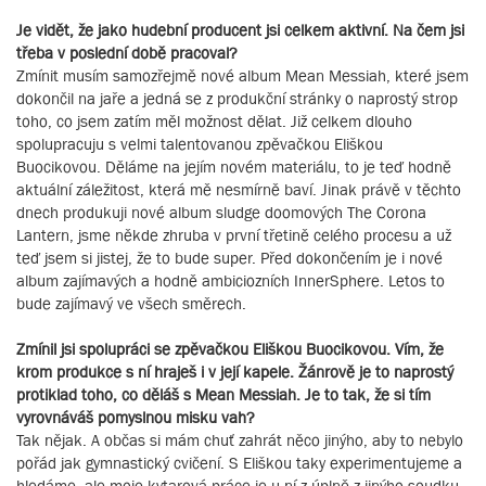
Je vidět, že jako hudební producent jsi celkem aktivní. Na čem jsi
třeba v poslední době pracoval?
Zmínit musím samozřejmě nové album Mean Messiah, které jsem
dokončil na jaře a jedná se z produkční stránky o naprostý strop
toho, co jsem zatím měl možnost dělat. Již celkem dlouho
spolupracuju s velmi talentovanou zpěvačkou Eliškou
Buocikovou. Děláme na jejím novém materiálu, to je teď hodně
aktuální záležitost, která mě nesmírně baví. Jinak právě v těchto
dnech produkuji nové album sludge doomových The Corona
Lantern, jsme někde zhruba v první třetině celého procesu a už
teď jsem si jistej, že to bude super. Před dokončením je i nové
album zajímavých a hodně ambiciozních InnerSphere. Letos to
bude zajímavý ve všech směrech.
Zmínil jsi spolupráci se zpěvačkou Eliškou Buocikovou. Vím, že
krom produkce s ní hraješ i v její kapele. Žánrově je to naprostý
protiklad toho, co děláš s Mean Messiah. Je to tak, že si tím
vyrovnáváš pomyslnou misku vah?
Tak nějak. A občas si mám chuť zahrát něco jinýho, aby to nebylo
pořád jak gymnastický cvičení. S Eliškou taky experimentujeme a
hledáme, ale moje kytarová práce je u ní z úplně z jinýho soudku.