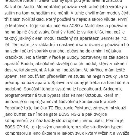
republice Antonín Salva, známý spíš pod jeho firemní značkou
Salvation Audio. Momentálně používám výhradně jeho výrobky a
zatím na tom nehodlám nic měnit. V tuhle chvíli mám moduly čtyři,
tři z nich tvoří základ, který používám nejvíc a skoro všude. První
je Matchvox, to je kombinace Vox AC30 a Matchless a používám
ho na úplně čisté zvuky. Druhý v řadě je vynikající Selma, což je
takový jiskřivý clean modul založený na aparátech Selmer ze 70.
let. Ten mám již v základním nastavení saturovaný a používám ho
na velmi pěkný sparkly crunche, občas ho dokrmím i nějakou
krabičkou. No a třetím v řadě je Buddy, postavenej na základech
aparátů Budda, absolutně skvělej crunch modul, který zmákne i
dost velký zkreslení. A tak ho i používám. Ve skříňce mám ještě
Spawn, ten používám především ve studiu na hi-gain zvuky. Je to
preamp na bázi aparátu Splawn a vhodný je třeba na hard core a
podobně. Součástí tohoto systému je i pedalboard. Srdcem je
programovatelná true bypass lišta Palmer Octobus, která mi
umožňuje si naprogramovat libovolnou kombinaci krabiček.
Popořadě to je ladička TC Electronic Polytune, zároveň mi slouží
jako buffer, za ní noise gate BOSS NS-2 a pak dvojice
kompresorů, z nichž každý slouží úplně jinému účelu. Prvním je
BOSS CP-1X, ten je svým charakterem spíše studiovým typem
kompresoru a jeho úkolem je jakoby zvuk kytary vyžehlit a vyvážit