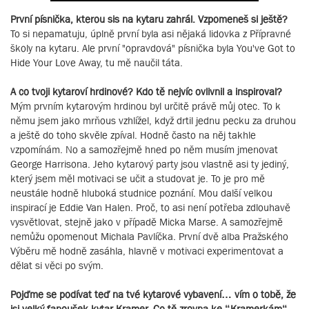
První písnička, kterou sis na kytaru zahrál. Vzpomeneš si ještě?
To si nepamatuju, úplně první byla asi nějaká lidovka z Přípravné
školy na kytaru. Ale první "opravdová" písnička byla You've Got to
Hide Your Love Away, tu mě naučil táta.
A co tvoji kytaroví hrdinové? Kdo tě nejvíc ovlivnil a inspiroval?
Mým prvním kytarovým hrdinou byl určitě právě můj otec. To k
němu jsem jako mrňous vzhlížel, když drtil jednu pecku za druhou
a ještě do toho skvěle zpíval. Hodně často na něj takhle
vzpomínám. No a samozřejmě hned po něm musím jmenovat
George Harrisona. Jeho kytarový party jsou vlastně asi ty jediný,
který jsem měl motivaci se učit a studovat je. To je pro mě
neustále hodně hluboká studnice poznání. Mou další velkou
inspirací je Eddie Van Halen. Proč, to asi není potřeba zdlouhavě
vysvětlovat, stejně jako v případě Micka Marse. A samozřejmě
nemůžu opomenout Michala Pavlíčka. První dvě alba Pražského
Výběru mě hodně zasáhla, hlavně v motivaci experimentovat a
dělat si věci po svým.
Pojďme se podívat teď na tvé kytarové vybavení… vím o tobě, že
jsi velký fanoušek kytar Kramer. Co tě zrovna ke “Kramerkám“