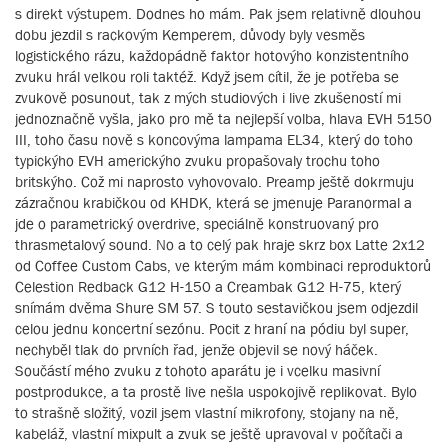
s direkt výstupem. Dodnes ho mám. Pak jsem relativně dlouhou
dobu jezdil s rackovým Kemperem, důvody byly vesměs
logistického rázu, každopádně faktor hotovýho konzistentního
zvuku hrál velkou roli taktéž. Když jsem cítil, že je potřeba se
zvukově posunout, tak z mých studiových i live zkušeností mi
jednoznačně vyšla, jako pro mě ta nejlepší volba, hlava EVH 5150
III, toho času nově s koncovýma lampama EL34, který do toho
typickýho EVH americkýho zvuku propašovaly trochu toho
britskýho. Což mi naprosto vyhovovalo. Preamp ještě dokrmuju
zázračnou krabičkou od KHDK, která se jmenuje Paranormal a
jde o parametrický overdrive, speciálně konstruovaný pro
thrasmetalový sound. No a to celý pak hraje skrz box Latte 2x12
od Coffee Custom Cabs, ve kterým mám kombinaci reproduktorů
Celestion Redback G12 H-150 a Creambak G12 H-75, který
snímám dvěma Shure SM 57. S touto sestavičkou jsem odjezdil
celou jednu koncertní sezónu. Pocit z hraní na pódiu byl super,
nechyběl tlak do prvních řad, jenže objevil se nový háček.
Součástí mého zvuku z tohoto aparátu je i vcelku masivní
postprodukce, a ta prostě live nešla uspokojivě replikovat. Bylo
to strašně složitý, vozil jsem vlastní mikrofony, stojany na ně,
kabeláž, vlastní mixpult a zvuk se ještě upravoval v počítači a