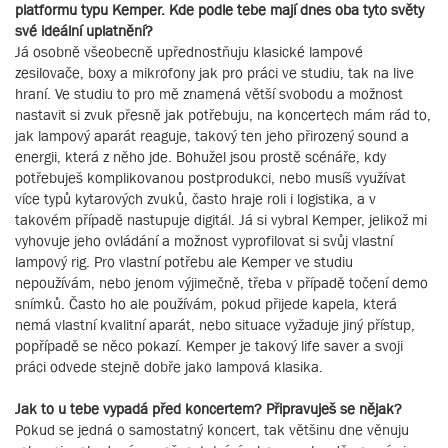
platformu typu Kemper. Kde podle tebe mají dnes oba tyto světy
své ideální uplatnění?
Já osobně všeobecně upřednostňuju klasické lampové
zesilovače, boxy a mikrofony jak pro práci ve studiu, tak na live
hraní. Ve studiu to pro mě znamená větší svobodu a možnost
nastavit si zvuk přesně jak potřebuju, na koncertech mám rád to,
jak lampový aparát reaguje, takový ten jeho přirozený sound a
energii, která z něho jde. Bohužel jsou prostě scénáře, kdy
potřebuješ komplikovanou postprodukci, nebo musíš využívat
více typů kytarových zvuků, často hraje roli i logistika, a v
takovém případě nastupuje digitál. Já si vybral Kemper, jelikož mi
vyhovuje jeho ovládání a možnost vyprofilovat si svůj vlastní
lampový rig. Pro vlastní potřebu ale Kemper ve studiu
nepoužívám, nebo jenom výjimečně, třeba v případě točení demo
snímků. Často ho ale používám, pokud přijede kapela, která
nemá vlastní kvalitní aparát, nebo situace vyžaduje jiný přístup,
popřípadě se něco pokazí. Kemper je takový life saver a svoji
práci odvede stejně dobře jako lampová klasika.
Jak to u tebe vypadá před koncertem? Připravuješ se nějak?
Pokud se jedná o samostatný koncert, tak většinu dne věnuju