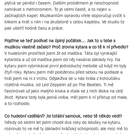
plýtvá se penězi i časem. Dalším problémem je neschopnost
nahrávat s metronomem. To je velmi časté, a to nejen u
začínajících kapel. Muzikantům opravdu vřele doporučuji cvičit s
klikem a hrát s ním i na zkušebně s celou kapelou. Ve studiu to
pak ušetří hodně času a práce.
Pojďme se teď podívat na úplný počátek… Jak to u tebe s
muzikou vlastně začalo? Proč zrovna kytara a co tě k ní přivedlo?
V hudebním prostředí jsem žil od malička. Táta byl vynikající
kytarista a už od malička jsem od něj nasával základy hry. Na
kytaru jsem vybrnkával první jednoduchý melodie už když mi byly
čtyři roky. Kytaru jsem měl položenou před sebou na podlaze a
hrál jsem na ni z vrchu. Odjakživa se u nás hrála z kotoučáku
rozličná muzika, od Led Zeppelin až po The Beatles. Ti mě
fascinovali už jako malýho kluka a stala se z nich láska na celý
život. Kytara tedy byla jasná volba, měl jsem k ní přístup od mala,
a to rozhodlo.
Co hudební vzdělání? Jsi totální samouk, nebo tě někdo vedl?
Někdy od sedmi let jsem chodil dva roky do lidušky na kytaru,
rozvinulo to ve mě ty základní hráčský schopnosti, ale moc mě to