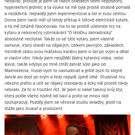
nebavilo, protože já jsem ve všech ohledech velmi neposedný,
hyperaktivní jedinec a ta výuka na mě byla prostě strašně pomalá
a nezáživná. Nejraději jsem experimentoval a šel si svou cestou.
Doma jsem navíc měl už tehdy přístup k tátově elektrické kytaře,
a ta mě totálně fascinovala. Na to se prostě učebnice hry na
kytaru a nekonečný vybrnkávání "Ó řebíčku zahradnický"
absolutně nechytali. Takže co se týče kytary, jsem vlastně
samouk, který stavěl na nějakých, celkem pevných, základech.
Nicméně celou svou hráčskou kariéru jsem si šel po svým a dělal
si vlastní věci. Nikdy jsem nesjížděl žádný kytarový videa, nebo
lekce, takže kdybys po mně chtěl zahrát sólo jako od
Malmsteena, musel bych to nastudovat a ještě bych to stejně
zahrál asi dost po svým a tedy nejspíš úplně blbě. Studovat hru
někoho jiného a učit se nějaký standardy a licky mě prostě nikdy
nebralo. Za to si troufám říct, že jsem si našel takový svůj styl,
který podle všeho hodně lidí baví a proto se mnou rádi
spolupracují. Později jsem se věnoval studiu skladby, jezdil na
stáže jako zvukař a producent.