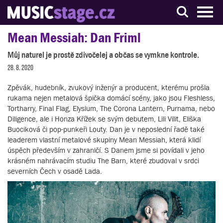
S muzikanty pro muzikanty
Mean Messiah: Dan Friml
Můj naturel je prostě zdivočelej a občas se vymkne kontrole.
28. 8. 2020
Zpěvák, hudebník, zvukový inženýr a producent, kterému prošla
rukama nejen metalová špička domácí scény, jako jsou Fleshless,
Tortharry, Final Flag, Elysium, The Corona Lantern, Purnama, nebo
Diligence, ale i Honza Křížek se svým debutem, Lili Vilit, Eliška
Buociková či pop-punkeři Louty. Dan je v neposlední řadě také
leaderem vlastní metalové skupiny Mean Messiah, která klidí
úspěch především v zahraničí. S Danem jsme si povídali v jeho
krásném nahrávacím studiu The Barn, které zbudoval v srdci
severních Čech v osadě Lada.