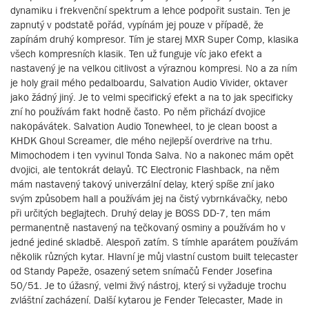
dynamiku i frekvenční spektrum a lehce podpořit sustain. Ten je
zapnutý v podstatě pořád, vypínám jej pouze v případě, že
zapínám druhý kompresor. Tím je starej MXR Super Comp, klasika
všech kompresních klasik. Ten už funguje víc jako efekt a
nastavený je na velkou citlivost a výraznou kompresi. No a za ním
je holy grail mého pedalboardu, Salvation Audio Vivider, oktaver
jako žádný jiný. Je to velmi specifický efekt a na to jak specificky
zní ho používám fakt hodně často. Po něm přichází dvojice
nakopávátek. Salvation Audio Tonewheel, to je clean boost a
KHDK Ghoul Screamer, dle mého nejlepší overdrive na trhu.
Mimochodem i ten vyvinul Tonda Salva. No a nakonec mám opět
dvojici, ale tentokrát delayů. TC Electronic Flashback, na něm
mám nastavený takový univerzální delay, který spíše zní jako
svým způsobem hall a používám jej na čistý vybrnkávačky, nebo
při určitých beglajtech. Druhý delay je BOSS DD-7, ten mám
permanentně nastavený na tečkovaný osminy a používám ho v
jedné jediné skladbě. Alespoň zatím. S tímhle aparátem používám
několik různých kytar. Hlavní je můj vlastní custom built telecaster
od Standy Papeže, osazený setem snímačů Fender Josefina
50/51. Je to úžasný, velmi živý nástroj, který si vyžaduje trochu
zvláštní zacházení. Další kytarou je Fender Telecaster, Made in