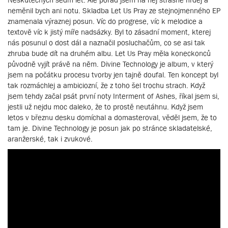
neměnil bych ani notu. Skladba Let Us Pray ze stejnojmenného EP
znamenala výraznej posun. Víc do progrese, víc k melodice a
textově víc k jistý míře nadsázky. Byl to zásadní moment, kterej
nás posunul o dost dál a naznačil posluchačům, co se asi tak
zhruba bude dít na druhém albu. Let Us Pray měla koneckonců
původně vyjít právě na něm. Divine Technology je album, v který
jsem na počátku procesu tvorby jen tajně doufal. Ten koncept byl
tak rozmáchlej a ambiciozní, že z toho šel trochu strach. Když
jsem tehdy začal psát první noty Interment of Ashes, říkal jsem si,
jestli už nejdu moc daleko, že to prostě neutáhnu. Když jsem
letos v březnu desku domíchal a domasteroval, věděl jsem, že to
tam je. Divine Technology je posun jak po stránce skladatelské,
aranžerské, tak i zvukové.