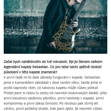
Začal bych nahlédnutím do tvé minulosti. Byl jsi členem celkem
legendární kapely Sebastian. Co pro tebe takto zpětně období
působení v této kapele znamená?
V první řadě mi to dalo základy fungování v kapele. Sebastian
jsme s kamarádem zakládali v dost raném věku, takže jsme si
prošli naprosto vším, co takovou kapelu může vůbec potkat.
Prošel jsem si celou tu cestu od naivních klukovských ideálů, přes
první kloudnou složenou písničku, první neshody v kapele, první
kompromisy a první zákaz činnosti. Po revoluci pak strmý let
vzhůru, první pořádný studio, kde jsem zjistil, že neumím vůbec