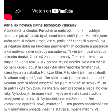
Kdy a jak novinka Divine Technology vznikala?
V bolestech a dlouho. Původně to měla být mnohem rychlejší
akce, ale jak už to tak bývá, osud tomu chtěl jinak. Materiál jsem
začal psát už někdy v roce 2015, jenže náš tehdejší bubeník byl
už nějakou dobu na takovém permanentním odchodu a postrádal
jaksi motivaci nové skladby nastudovat. Takže jsem psal skladby
a trochu doufal, že se dá zase dohromady. Takhle to trvalo dva
roky a na konci roku 2017 od nás stejně odešel. No a asi měsíc
po něm kapelu opustila i baskytaristka Veronika Smetanová,
která kývla na nabídku Horkýže Slíže. V tu chvíli jsem se rozhodl,
že album stůj co stůj natočím sám, a tak jsem se do toho pustil.
Nekladl jsem si žádná omezení, šel jsem striktně za svou vizí. Do
té patřil i kytarový zvuk, na kterém jsem pracoval a hledal ho dva
roky. Výhodou je, že mám vlastní vybavené nahrávací studio a
mohl jsem si to dovolit. Vyzkoušel jsem možné i nemožné
kombinace aparátů, boxů, mikrofonů... Ten proces nahrávání alba
by v normálním případě vyšel na statisíce, možná miliony. Ve