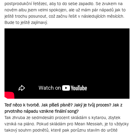
postprodukční řetězec, aby to do sebe zapadlo. Se zvukem na
novém albu jsem velmi spokojen, ale už mám pár nápadů jak to
ještě trochu posunout, což začnu řešit v následujících měsících.
Bude to ještě zajímavý.
Teď něco k tvorbě. Jak píšeš písně? Jaký je tvůj proces? Jak z
prvotního nápadu vznikne finální song?
Tak zhruba ze sedmdesáti procent skládám s kytarou, zbytek
vzniká na piáno. Pokud skládám pro Mean Messiah, je to vždycky
takový souhrn podnětů, které pak porůznu stavím do určité