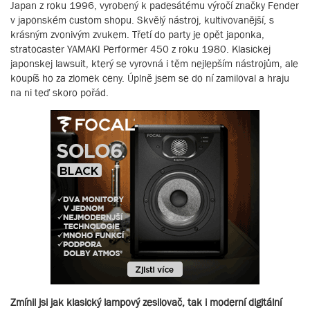
Japan z roku 1996, vyrobený k padesátému výročí značky Fender
v japonském custom shopu. Skvělý nástroj, kultivovanější, s
krásným zvonivým zvukem. Třetí do party je opět japonka,
stratocaster YAMAKI Performer 450 z roku 1980. Klasickej
japonskej lawsuit, který se vyrovná i těm nejlepším nástrojům, ale
koupíš ho za zlomek ceny. Úplně jsem se do ní zamiloval a hraju
na ni teď skoro pořád.
Zmínil jsi jak klasický lampový zesilovač, tak i moderní digitální