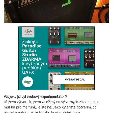
Vždycky jsi byl zvukový experimentátor?
Já jsem výtvarník, jsem založený na výtvarných základech, a
muzika pro mě funguje stejně. Jako kytarista dotvářím, co
písnička potřebuje, je to jako když maluješ obraz.