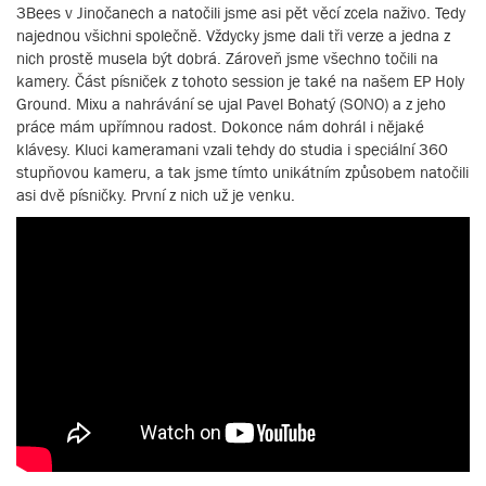
3Bees v Jinočanech a natočili jsme asi pět věcí zcela naživo. Tedy
najednou všichni společně. Vždycky jsme dali tři verze a jedna z
nich prostě musela být dobrá. Zároveň jsme všechno točili na
kamery. Část písniček z tohoto session je také na našem EP Holy
Ground. Mixu a nahrávání se ujal Pavel Bohatý (SONO) a z jeho
práce mám upřímnou radost. Dokonce nám dohrál i nějaké
klávesy. Kluci kameramani vzali tehdy do studia i speciální 360
stupňovou kameru, a tak jsme tímto unikátním způsobem natočili
asi dvě písničky. První z nich už je venku.