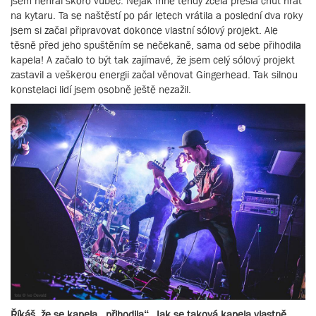
jsem nehrál skoro vůbec. Nějak mne tehdy zcela přešla chuť hrát
na kytaru. Ta se naštěstí po pár letech vrátila a poslední dva roky
jsem si začal připravovat dokonce vlastní sólový projekt. Ale
těsně před jeho spuštěním se nečekaně, sama od sebe přihodila
kapela! A začalo to být tak zajímavé, že jsem celý sólový projekt
zastavil a veškerou energii začal věnovat Gingerhead. Tak silnou
konstelaci lidí jsem osobně ještě nezažil.
Říkáš, že se kapela „přihodila“. Jak se taková kapela vlastně