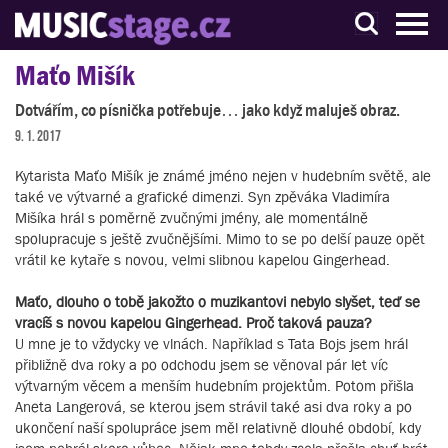
S muzikanty pro muzikanty
Maťo Mišík
Dotvářím, co písnička potřebuje… jako když maluješ obraz.
9. 1. 2017
Kytarista Maťo Mišík je známé jméno nejen v hudebním světě, ale
také ve výtvarné a grafické dimenzi. Syn zpěváka Vladimíra
Mišíka hrál s poměrně zvučnými jmény, ale momentálně
spolupracuje s ještě zvučnějšími. Mimo to se po delší pauze opět
vrátil ke kytaře s novou, velmi slibnou kapelou Gingerhead.
Maťo, dlouho o tobě jakožto o muzikantovi nebylo slyšet, teď se
vracíš s novou kapelou Gingerhead. Proč taková pauza?
U mne je to vždycky ve vlnách. Například s Tata Bojs jsem hrál
přibližně dva roky a po odchodu jsem se věnoval pár let víc
výtvarným věcem a menším hudebním projektům. Potom přišla
Aneta Langerová, se kterou jsem strávil také asi dva roky a po
ukončení naší spolupráce jsem měl relativně dlouhé období, kdy