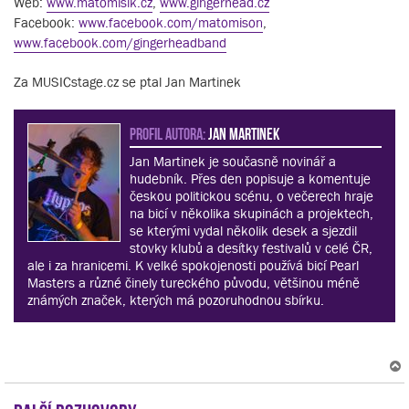
Web:
www.matomisik.cz
,
www.gingerhead.cz
Facebook:
www.facebook.com/matomison
,
www.facebook.com/gingerheadband
Za MUSICstage.cz se ptal Jan Martinek
PROFIL AUTORA:
Jan Martinek
Jan Martinek je současně novinář a
hudebník. Přes den popisuje a komentuje
českou politickou scénu, o večerech hraje
na bicí v několika skupinách a projektech,
se kterými vydal několik desek a sjezdil
stovky klubů a desítky festivalů v celé ČR,
ale i za hranicemi. K velké spokojenosti používá bicí Pearl
Masters a různé činely tureckého původu, většinou méně
známých značek, kterých má pozoruhodnou sbírku.