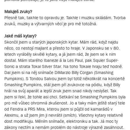
Maluješ zvuky?
Přesně tak, takhle to opravdu je. Takhle i muziku skládám. Tvorba
zvuků, muziky a výtvarných věcí je pro mě totožná.
Jaké máš kytary?
Skončil jsem u starých japonských kytar. Mám rád, když najdu
něco, co nestojí majlant a přesto to hraje. V Japonsku se v 80.
letech vyráběly skvělé kytary, a já jsem rád, že jsem se k nim
dostal. Mám starého Ibaneze á la Les Paul, pak Squier Super-
Sonic a strata Tokai Silver Star. Na toho Tokaie hraju teď hodně.
Dal jsem si na něj snímače DiMarzio Billy Corgan (Smashing
Pumpkins). S Tondou Salvou jsem byl totiž několikrát na koncertě
Smashing Pumpkins, stál jsem při zvukovce na pódiu, když Billy
hrál na svůj aparát a lepší zvuk jsem snad nikdy neslyšel. Tak
jsem si řekl, že tohle asi chci. Setkání se Smashing Pumpkins byla
pro mě vůbec ohromná zkušenost. Jo a taky mám ještě starý tele
od Fendra a PRS Mira, kterou jsem si půjčil od kamarádů v
Aleximu, a už jsem jim ji nevrátil (smích). Všechny kytary relativně
dost modifikuju. Měním snímače, elektroniku a tak. Já moc ty
zákony nectím a nemám problém do nástroje výrazně zasáhnout.