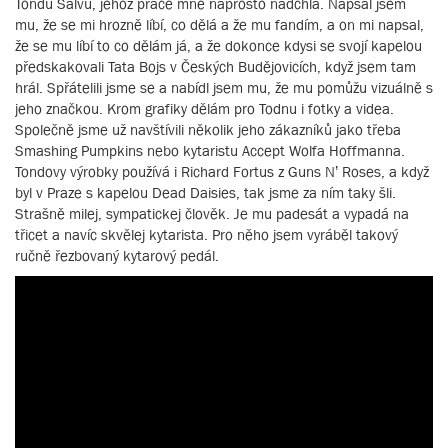
Tondu Salvu, jehož práce mne naprosto nadchla. Napsal jsem
mu, že se mi hrozně líbí, co dělá a že mu fandím, a on mi napsal,
že se mu líbí to co dělám já, a že dokonce kdysi se svojí kapelou
předskakovali Tata Bojs v Českých Budějovicích, když jsem tam
hrál. Spřátelili jsme se a nabídl jsem mu, že mu pomůžu vizuálně s
jeho značkou. Krom grafiky dělám pro Todnu i fotky a videa.
Společně jsme už navštívili několik jeho zákazníků jako třeba
Smashing Pumpkins nebo kytaristu Accept Wolfa Hoffmanna.
Tondovy výrobky používá i Richard Fortus z Guns N’ Roses, a když
byl v Praze s kapelou Dead Daisies, tak jsme za ním taky šli.
Strašně milej, sympatickej člověk. Je mu padesát a vypadá na
třicet a navíc skvělej kytarista. Pro něho jsem vyráběl takový
ručně řezbovaný kytarový pedál.