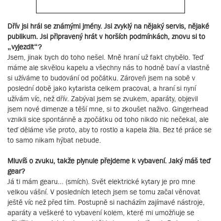
Dřív jsi hrál se známými jmény. Jsi zvyklý na nějaký servis, nějaké
publikum. Jsi připravený hrát v horších podmínkách, znovu si to
„vyjezdit“?
Jsem, jinak bych do toho nešel. Mně hraní už fakt chybělo. Teď
máme ale skvělou kapelu a všechny nás to hodně baví a vlastně
si užíváme to budování od počátku. Zároveň jsem na sobě v
poslední době jako kytarista celkem pracoval, a hraní si nyní
užívám víc, než dřív. Zabýval jsem se zvukem, aparáty, objevil
jsem nové dimenze a těší mne, si to zkoušet naživo. Gingerhead
vznikli sice spontánně a zpočátku od toho nikdo nic nečekal, ale
teď děláme vše proto, aby to rostlo a kapela žila. Bez té práce se
to samo nikam hýbat nebude.
Mluvíš o zvuku, takže plynule přejdeme k vybavení. Jaký máš teď
gear?
Já ti mám gearu... (smích). Svět elektrické kytary je pro mne
velkou vášní. V posledních letech jsem se tomu začal věnovat
ještě víc než před tím. Postupně si nacházím zajímavé nástroje,
aparáty a veškeré to vybavení kolem, které mi umožňuje se