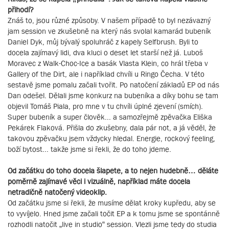
přihodí?
Znáš to, jsou různé způsoby. V našem případě to byl nezávazný
jam session ve zkušebně na který nás svolal kamarád bubeník
Daniel Dyk, můj bývalý spoluhráč z kapely Selfbrush. Byli to
docela zajímavý lidi, dva kluci o deset let starší než já. Luboš
Moravec z Walk-Choc-Ice a basák Vlasta Klein, co hrál třeba v
Gallery of the Dirt, ale i například chvíli u Ringo Čecha. V této
sestavě jsme pomalu začali tvořit. Po natočení základů EP od nás
Dan odešel. Dělali jsme konkurz na bubeníka a díky bohu se tam
objevil Tomáš Piala, pro mne v tu chvíli úplné zjevení (smích).
Super bubeník a super člověk... a samozřejmě zpěvačka Eliška
Pekárek Flaková. Přišla do zkušebny, dala pár not, a já věděl, že
takovou zpěvačku jsem vždycky hledal. Energie, rockový feeling,
boží bytost... takže jsme si řekli, že do toho jdeme.
Od začátku do toho docela šlapete, a to nejen hudebně… děláte
poměrně zajímavé věci i vizuálně, například máte docela
netradičně natočený videoklip.
Od začátku jsme si řekli, že musíme dělat kroky kupředu, aby se
to vyvíjelo. Hned jsme začali točit EP a k tomu jsme se spontánně
rozhodli natočit „live in studio“ session. Vlezli jsme tedy do studia