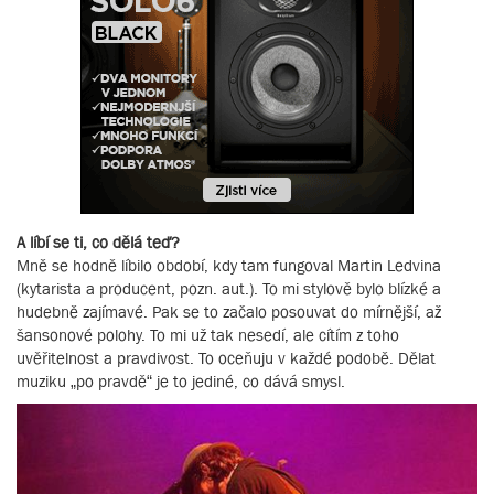
A líbí se ti, co dělá teď?
Mně se hodně líbilo období, kdy tam fungoval Martin Ledvina
(kytarista a producent, pozn. aut.). To mi stylově bylo blízké a
hudebně zajímavé. Pak se to začalo posouvat do mírnější, až
šansonové polohy. To mi už tak nesedí, ale cítím z toho
uvěřitelnost a pravdivost. To oceňuju v každé podobě. Dělat
muziku „po pravdě“ je to jediné, co dává smysl.