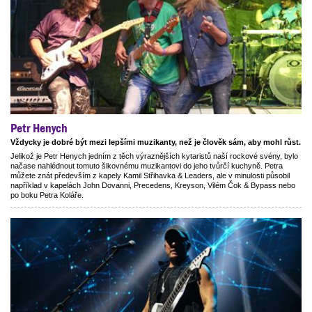
Petr Henych
Vždycky je dobré být mezi lepšími muzikanty, než je člověk sám, aby mohl růst.
Jelikož je Petr Henych jedním z těch výraznějších kytaristů naší rockové svény, bylo
načase nahlédnout tomuto šikovnému muzikantovi do jeho tvůrčí kuchyně. Petra
můžete znát především z kapely Kamil Střihavka & Leaders, ale v minulosti působil
například v kapelách John Dovanni, Precedens, Kreyson, Vilém Čok & Bypass nebo
po boku Petra Koláře.