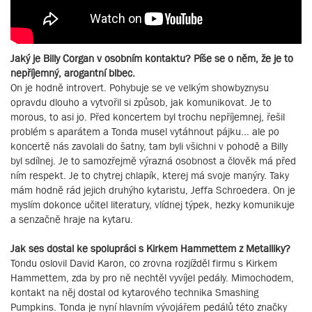
Jaký je Billy Corgan v osobním kontaktu? Píše se o něm, že je to
nepříjemný, arogantní blbec.
On je hodně introvert. Pohybuje se ve velkým showbyznysu
opravdu dlouho a vytvořil si způsob, jak komunikovat. Je to
morous, to asi jo. Před koncertem byl trochu nepříjemnej, řešil
problém s aparátem a Tonda musel vytáhnout pájku... ale po
koncertě nás zavolali do šatny, tam byli všichni v pohodě a Billy
byl sdílnej. Je to samozřejmě výrazná osobnost a člověk má před
ním respekt. Je to chytrej chlapík, kterej má svoje manýry. Taky
mám hodně rád jejich druhýho kytaristu, Jeffa Schroedera. On je
myslím dokonce učitel literatury, vlídnej týpek, hezky komunikuje
a senzačně hraje na kytaru.
Jak ses dostal ke spolupráci s Kirkem Hammettem z Metalliky?
Tondu oslovil David Karon, co zrovna rozjížděl firmu s Kirkem
Hammettem, zda by pro ně nechtěl vyvíjel pedály. Mimochodem,
kontakt na něj dostal od kytarového technika Smashing
Pumpkins. Tonda je nyní hlavním vývojářem pedálů této značky