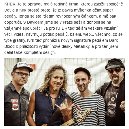
KHDK. Je to opravdu malá rodinná firma, kterou založili společně
David a Kirk prostě proto, že je bavila myšlenka dělat super
pedály. Tonda se stal třetím rovnocenným článkem, a mě pak
doporučil. S Davidem jsme se v Praze sešli a dohodli se na
vzájemné spolupráci. Já pro KHDK teď dělám veškeré vizuální
věci, videa, navrhuju potisk pedálů, balení, web... všechno, co se
týče grafiky. Kirk teď přichází s novým signature pedálem Dark
Blood k příležitosti vydání nové desky Metalliky, a pro ten jsem
dělal také kompletní design.