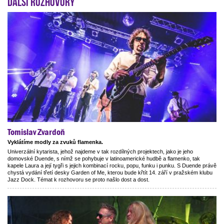
Další rozhovory
r
Tomislav Zvardoň
Vyklátíme modly za zvuků flamenka.
Univerzální kytarista, jehož najdeme v tak rozdílných projektech, jako je jeho
domovské Duende, s nímž se pohybuje v latinoamerické hudbě a flamenko, tak
kapele Laura a její tygři s jejich kombinací rocku, popu, funku i punku. S Duende právě
chystá vydání třetí desky Garden of Me, kterou bude křtít 14. září v pražském klubu
Jazz Dock. Témat k rozhovoru se proto našlo dost a dost.