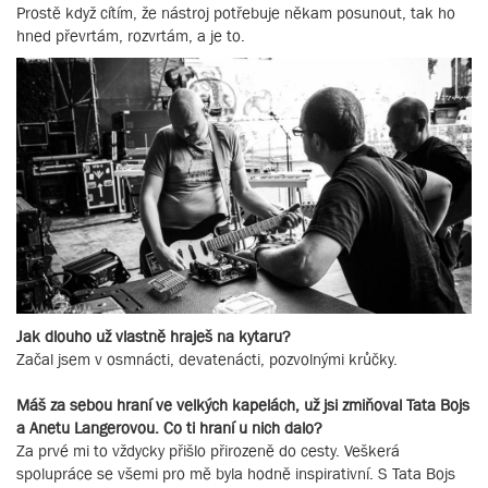
Prostě když cítím, že nástroj potřebuje někam posunout, tak ho
hned převrtám, rozvrtám, a je to.
Jak dlouho už vlastně hraješ na kytaru?
Začal jsem v osmnácti, devatenácti, pozvolnými krůčky.
Máš za sebou hraní ve velkých kapelách, už jsi zmiňoval Tata Bojs
a Anetu Langerovou. Co ti hraní u nich dalo?
Za prvé mi to vždycky přišlo přirozeně do cesty. Veškerá
spolupráce se všemi pro mě byla hodně inspirativní. S Tata Bojs