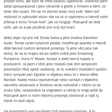
přiblížit tomu, jak bych se chtěl kytarou vyjadřovat. Dokonce jsem
začal spolupracovat i jako výtvarník a grafik s firmami a lidmi, co
tyhle věci vyrábí. Tím se mi otevřel zcela nový svět. Mám teď
možnost si vyzkoušet skoro vše na co si vzpomenu a hlavně mám
přístup k tomu "know how", jak co funguje. Postupně se tedy
učím, jak co a jak používat pro svůj styl hraní.
Velký objev byl pro mě Tonda Salva a jeho značka Salvation
Audio. Tonda vyrábí kytarové pedály, modifikuje aparáty a hlavně
dělá takové custom lampové preampy. Ty jeho věci jsou tak
dobrý, že na to hrajou lidi po celém světě jako Smashing
Pumpkins, Guns N’ Roses, Accept a další slavný kapely a
producenti. Já jsem z těch jeho modulů (tak těm lampovým
preampům říká) úplně nadšenej. Je to unikátní modulární systém,
který vymyslel pan Egnater a nějakou dobu to v licenci dělal
Randall. Každý modul reprezentuje nebo vychází z nějakého
slavného zesilovače a Tondova verze rozhodně v ničem co se
zvuku týče, nezaostává za originálem a někdy to hraje ještě líp.
Postupně jsem si mohl všechny preampy otestovat a najít ty,
které mi sedí nejvíc.
Na koncertech nyní používám čtyři preampy (moduly). A to