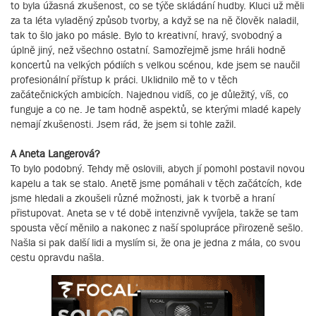
to byla úžasná zkušenost, co se týče skládání hudby. Kluci už měli
za ta léta vyladěný způsob tvorby, a když se na ně člověk naladil,
tak to šlo jako po másle. Bylo to kreativní, hravý, svobodný a
úplně jiný, než všechno ostatní. Samozřejmě jsme hráli hodně
koncertů na velkých pódiích s velkou scénou, kde jsem se naučil
profesionální přístup k práci. Uklidnilo mě to v těch
začátečnických ambicích. Najednou vidíš, co je důležitý, víš, co
funguje a co ne. Je tam hodně aspektů, se kterými mladé kapely
nemají zkušenosti. Jsem rád, že jsem si tohle zažil.
A Aneta Langerová?
To bylo podobný. Tehdy mě oslovili, abych jí pomohl postavil novou
kapelu a tak se stalo. Anetě jsme pomáhali v těch začátcích, kde
jsme hledali a zkoušeli různé možnosti, jak k tvorbě a hraní
přistupovat. Aneta se v té době intenzivně vyvíjela, takže se tam
spousta věcí měnilo a nakonec z naší spolupráce přirozeně sešlo.
Našla si pak další lidi a myslím si, že ona je jedna z mála, co svou
cestu opravdu našla.