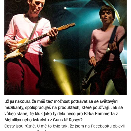
Už jsi nakousl, že máš teď možnost potkávat se se světovými
muzikanty, spolupracuješ na produktech, které používají. Jak se
vůbec stane, že kluk jako ty dělá něco pro Kirka Hammetta z
Metallica nebo kytaristu z Guns N' Roses?
Cesty jsou různé. U mě to bylo tak, že jsem na Facebooku objevil