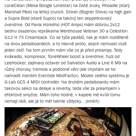
LoneClean (Mesa Boogie Lonestar) na čisté zvuky, Rhoadie (starý
Marshall Plexi) na lehký crunch, Shiver (Bogner Shiva) na high gain
a Supra Bold (staré Supro) na takový ten zeppelinovský
overdrive. Od Pavla Horkého (HOT Amps) mám dobrou 2x12
bednu osazenou reprákama Werehouse Veteran 30 a Celestion
G12 H 75 Creamback. Co se týče pedálů, tak je mám rozdělené
na dvou pedalboardech, a to hlavně proto, abych nemusel vozit
jeden obří. Na tom prvním mám vše co je před preampy. Tedy
kvákadlo, kompresor, ToneWheel boost a overdrive, fuzz od
LeeHooker, zajímavý octaver od Salvation Audio a Line 6 M9 na
různý chorusy, tremola a podobné věci (ale chystám se ho
nahradit menším Eventide ModFactor). Mozek celého systému je
G-Lab GCS 4 MIDI controller. Na druhém pedalboardu mám
takovou sekci na delaye a reverby, teda vše za preampem v
efektové smyčce. Mám toho hodně, v kapele mě kvůli tomu
nemají rádi, ale já to měl takhle vždycky... (smích)