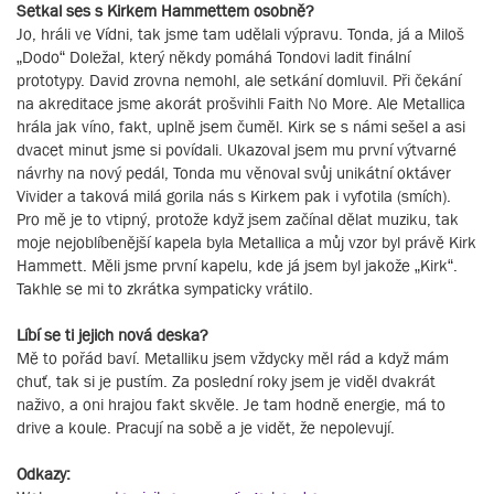
Setkal ses s Kirkem Hammettem osobně?
Jo, hráli ve Vídni, tak jsme tam udělali výpravu. Tonda, já a Miloš
„Dodo“ Doležal, který někdy pomáhá Tondovi ladit finální
prototypy. David zrovna nemohl, ale setkání domluvil. Při čekání
na akreditace jsme akorát prošvihli Faith No More. Ale Metallica
hrála jak víno, fakt, uplně jsem čuměl. Kirk se s námi sešel a asi
dvacet minut jsme si povídali. Ukazoval jsem mu první výtvarné
návrhy na nový pedál, Tonda mu věnoval svůj unikátní oktáver
Vivider a taková milá gorila nás s Kirkem pak i vyfotila (smích).
Pro mě je to vtipný, protože když jsem začínal dělat muziku, tak
moje nejoblíbenější kapela byla Metallica a můj vzor byl právě Kirk
Hammett. Měli jsme první kapelu, kde já jsem byl jakože „Kirk“.
Takhle se mi to zkrátka sympaticky vrátilo.
Líbí se ti jejich nová deska?
Mě to pořád baví. Metalliku jsem vždycky měl rád a když mám
chuť, tak si je pustím. Za poslední roky jsem je viděl dvakrát
naživo, a oni hrajou fakt skvěle. Je tam hodně energie, má to
drive a koule. Pracují na sobě a je vidět, že nepolevují.
Odkazy: