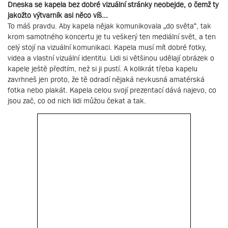
Dneska se kapela bez dobré vizuální stránky neobejde, o čemž ty
jakožto výtvarník asi něco víš...
To máš pravdu. Aby kapela nějak komunikovala „do světa“, tak
krom samotného koncertu je tu veškerý ten mediální svět, a ten
celý stojí na vizuální komunikaci. Kapela musí mít dobré fotky,
videa a vlastní vizuální identitu. Lidi si většinou udělají obrázek o
kapele ještě předtím, než si ji pustí. A kolikrát třeba kapelu
zavrhneš jen proto, že tě odradí nějaká nevkusná amatérská
fotka nebo plakát. Kapela celou svojí prezentací dává najevo, co
jsou zač, co od nich lidi můžou čekat a tak.