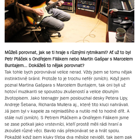
Můžeš porovnat, jak se ti hraje s různými rytmikami? Ať už to byl
Petr Ptáček s Ondřejem Filákem nebo Martin Gašpar s Marcelem
Buntajem... Dokážeš to nějak porovnat?
Tak tohle bych porovnával velice nerad. Vždy jsem se tomu nějak
instinktivně bránil. Protože to je trochu nefér (smích). Když jsem
poznal Martina Gašpara s Marcelem Buntajem, tak oni byli už
hotoví muzikanti se spoustou zkušeností a velice dlouhým
životopisem. Jako teenager jsem poslouchal desky Petera Lipy,
Andreje Šebana, Richarda Mullera aj., které tito kluci nahrávali.
Já jsem byl v kapele za nejmladšího a nutilo mě to hodně dřít. A
stále nutí (smích). S Petrem Ptáčkem a Ondřejem Filákem jsme
se zase potkali jako vrstevníci, kteří prostě měli rádi hraní a
zkoušeli různé věci. Bavilo nás překonávat se a hrát spolu.
Pokaždé když jsem kluky třeba dva měsíce neviděl, tak jsem pak