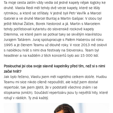
Ta moje cesta zatím vždy vedla od jedné kapely nějak logicky ke
druhé. Vlasta Redl měl tehdy dvě verze kapely, které se lišily
rytmikou, a které se střídaly. V jedné byli Petr Vavřík a Marcel
Gabriel a ve druhé Marcel Buntaj a Martin Gašpar. V obou byl
ještě Michal Žáček, Borek Nedorost a já. Martin s Marcelem
tehdy potřebovali kytaristu do slovenské rockové kapely
Dilemma, ve které jsem se potkal taky se skvělým klavíristou
Jurajem Tatárem. Juraj spolupracuje s Paľem Haberou od roku
1995 a je členem Teamu už dlouhé roky. V roce 2013 mě oslovil
s nabídkou hrát s nimi dva festivaly na Slovensku. Team byl
headliner a na každém z těch koncertů bylo asi 15 000 lidí.
Poslouchal jsi oba svoje slavné kapelníky před tím, než si s nimi
začal hrát?
Jak bylo řečeno, Vlastu jsem měl najetého celkem dobře. Hudbu
Teamu mi sice nikdo cíleně nepouštěl, ale když jsem dostal
repertoár, tak jsem zjistil, že v podstatě všechno znám i se
stopkama (smích). Součástí repertoáru jsou ty největší hity, které
rotují v rádiích. Ty zná každý.