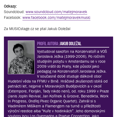
Odkazy:
Soundcloud:
www.soundcloud.com/matejmoravek
Facebook:
www.facebook.com/matejmoravekmusic
Za MUSICstage.cz se ptal Jakub Doležal
PROFIL AUTORA:
Jakub Doležal
Vystudoval saxofon na Konzervatoři a VOŠ
Jaroslava Ježka (1999-2006). Po ročním
studijním pobytu v Amsterdamu se v roce
2009 vrátil do Prahy, kde působí jako
pedagog na Konzervatoři Jaroslava Ježka.
V současné době studuje dálkově obor
Hudební věda na FFMU v Brně. Hráčské zkušenosti sbírá od
patnácti let, nejprve v Moravských Budějovicích a v okolí
(Extempore, Floriján, Tady nikdo není), od. roku 1999 v Praze
(Janis Joplin Revival, Jan Kořínek & Groove, Benedikta, Work
In Progress, Ondřej Pivec Organic Quartet). Zahrál si s
Vladimírem Mišíkem a Flamengem na turné u příležitosti
výroční reedice alba “Kuře v hodinkách”. Jeho domovskými
soubory jsou Los Quemados a Prague Connection, jako