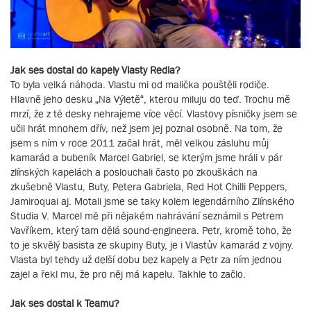
Jak ses dostal do kapely Vlasty Redla?
To byla velká náhoda. Vlastu mi od malička pouštěli rodiče.
Hlavně jeho desku „Na Výletě“, kterou miluju do teď. Trochu mě
mrzí, že z té desky nehrajeme více věcí. Vlastovy písničky jsem se
učil hrát mnohem dřív, než jsem jej poznal osobně. Na tom, že
jsem s ním v roce 2011 začal hrát, měl velkou zásluhu můj
kamarád a bubeník Marcel Gabriel, se kterým jsme hráli v pár
zlínských kapelách a poslouchali často po zkouškách na
zkušebně Vlastu, Buty, Petera Gabriela, Red Hot Chilli Peppers,
Jamiroquai aj. Motali jsme se taky kolem legendárního Zlínského
Studia V. Marcel mě při nějakém nahrávání seznámil s Petrem
Vavříkem, který tam dělá sound-engineera. Petr, kromě toho, že
to je skvělý basista ze skupiny Buty, je i Vlastův kamarád z vojny.
Vlasta byl tehdy už delší dobu bez kapely a Petr za ním jednou
zajel a řekl mu, že pro něj má kapelu. Takhle to začlo.
Jak ses dostal k Teamu?