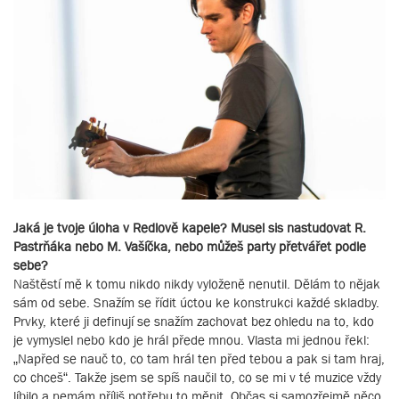
Jaká je tvoje úloha v Redlově kapele? Musel sis nastudovat R.
Pastrňáka nebo M. Vašíčka, nebo můžeš party přetvářet podle
sebe?
Naštěstí mě k tomu nikdo nikdy vyloženě nenutil. Dělám to nějak
sám od sebe. Snažím se řídit úctou ke konstrukci každé skladby.
Prvky, které ji definují se snažím zachovat bez ohledu na to, kdo
je vymyslel nebo kdo je hrál přede mnou. Vlasta mi jednou řekl:
„Napřed se nauč to, co tam hrál ten před tebou a pak si tam hraj,
co chceš“. Takže jsem se spíš naučil to, co se mi v té muzice vždy
líbilo a nemám příliš potřebu to měnit. Občas si samozřejmě něco