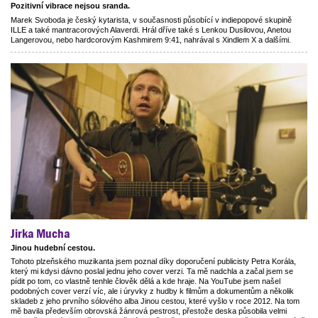
Pozitivní vibrace nejsou sranda.
Marek Svoboda je český kytarista, v současnosti působící v indiepopové skupině
ILLE a také mantracorových Alaverdi. Hrál dříve také s Lenkou Dusilovou, Anetou
Langerovou, nebo hardcorovým Kashmirem 9:41, nahrával s Xindlem X a dalšími.
Jirka Mucha
Jinou hudební cestou.
Tohoto plzeňského muzikanta jsem poznal díky doporučení publicisty Petra Korála,
který mi kdysi dávno poslal jednu jeho cover verzi. Ta mě nadchla a začal jsem se
pídit po tom, co vlastně tenhle člověk dělá a kde hraje. Na YouTube jsem našel
podobných cover verzí víc, ale i úryvky z hudby k filmům a dokumentům a několik
skladeb z jeho prvního sólového alba Jinou cestou, které vyšlo v roce 2012. Na tom
mě bavila především obrovská žánrová pestrost, přestože deska působila velmi