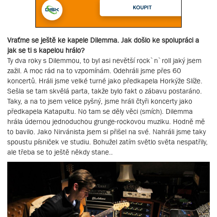
Vraťme se ještě ke kapele Dilemma. Jak došlo ke spolupráci a
jak se ti s kapelou hrálo?
Ty dva roky s Dilemmou, to byl asi nevětší rock`n`roll jaký jsem
zažil. A moc rád na to vzpomínám. Odehráli jsme přes 60
koncertů. Hráli jsme velké turné jako předkapela Horkýže Slíže.
Sešla se tam skvělá parta, takže bylo fakt o zábavu postaráno.
Taky, a na to jsem velice pyšný, jsme hráli čtyři koncerty jako
předkapela Katapultu. No tam se děly věci (smích). Dilemma
hrála údernou jednoduchou grunge-rockovou muziku. Hodně mě
to bavilo. Jako Nirvánista jsem si přišel na své. Nahráli jsme taky
spoustu písniček ve studiu. Bohužel zatím světlo světa nespatřily,
ale třeba se to ještě někdy stane..