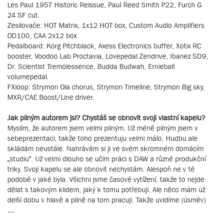
Les Paul 1957 Historic Reissue, Paul Reed Smith P22, Furch G
24 SF cut.
Zesilovače: HOT Matrix, 1x12 HOT box, Custom Audio Amplifiers
OD100, CAA 2x12 box
Pedalboard: Korg Pitchblack, Axess Electronics buffer, Xotix RC
booster, Voodoo Lab Proctavia, Lovepedal Zendrive, Ibanez SD9,
Dr. Scientist Tremolessence, Budda Budwah, Ernieball
volumepedal.
FXloop: Strymon Ola chorus, Strymon Timeline, Strymon Big sky,
MXR/CAE Boost/Line driver.
Jak pilným autorem jsi? Chystáš se obnovit svoji vlastní kapelu?
Myslím, že autorem jsem velmi pilným. Už méně pilným jsem v
sebeprezentaci, takže toho prezentuju velmi málo. Hudbu ale
skládám neustále. Nahrávám si ji ve svém skromném domácím
„studiu“. Už velmi dlouho se učím práci s DAW a různé produkční
triky. Svoji kapelu se ale obnovit nechystám. Alespoň ne v té
podobě v jaké byla. Všichni jsme časově vytížení, takže to nejde
dělat s takovým klidem, jaký k tomu potřebuji. Ale něco mám už
delší dobu v hlavě a pilně na tom pracuji. Takže uvidíme (úsměv)
…