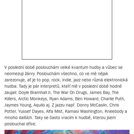
V poslední době poslouchám velké kvantum hudby a vůbec se
neomezuji žánry. Poslouchám všechno, co ve mě nějak
zarezonuje, ať je to pop, rock, indie, jazz nebo různá elektronická
hudba. Tady je pár interpretů, kteří mě v poslední době hodně
zaujali: Doyle Bramhall II, The War On Drugs, James Bay, The
Killers, Arctic Monkeys, Ryan Adams, Ben Howard, Charlie Puth,
Jaymes Young, Aquilo aj. Z jazzu např. Donny McCaslin, Chris
Potter, Yussef Dayes, Alfa Mist, Kamasi Washington, Kneebody a
mnoho dalších. Taky se často vracím k hudbě, kterou jsem
poslouchal dříve.