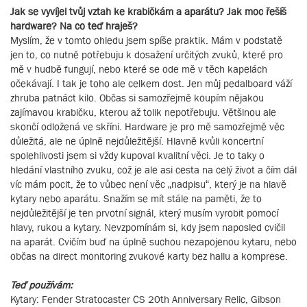
Jak se vyvíjel tvůj vztah ke krabičkám a aparátu? Jak moc řešíš
hardware? Na co teď hraješ?
Myslím, že v tomto ohledu jsem spíše praktik. Mám v podstatě
jen to, co nutně potřebuju k dosažení určitých zvuků, které pro
mě v hudbě fungují, nebo které se ode mě v těch kapelách
očekávají. I tak je toho ale celkem dost. Jen můj pedalboard váží
zhruba patnáct kilo. Občas si samozřejmě koupím nějakou
zajímavou krabičku, kterou až tolik nepotřebuju. Většinou ale
skončí odložená ve skříni. Hardware je pro mě samozřejmě věc
důležitá, ale ne úplně nejdůležitější. Hlavně kvůli koncertní
spolehlivosti jsem si vždy kupoval kvalitní věci. Je to taky o
hledání vlastního zvuku, což je ale asi cesta na celý život a čím dál
víc mám pocit, že to vůbec není věc „nadpisu“, který je na hlavě
kytary nebo aparátu. Snažím se mít stále na paměti, že to
nejdůležitější je ten prvotní signál, který musím vyrobit pomocí
hlavy, rukou a kytary. Nevzpomínám si, kdy jsem naposled cvičil
na aparát. Cvičím buď na úplně suchou nezapojenou kytaru, nebo
občas na direct monitoring zvukové karty bez hallu a komprese.
Teď používám:
Kytary: Fender Stratocaster CS 20th Anniversary Relic, Gibson