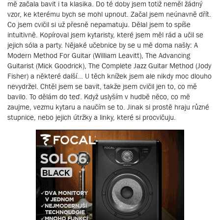
mě začala bavit i ta klasika. Do té doby jsem totiž neměl žádný
vzor, ke kterému bych se mohl upnout. Začal jsem neúnavně dřít.
Co jsem cvičil si už přesně nepamatuju. Dělal jsem to spíše
intuitivně. Kopíroval jsem kytaristy, které jsem měl rád a učil se
jejich sóla a party. Nějaké učebnice by se u mě doma našly: A
Modern Method For Guitar (William Leavitt), The Advancing
Guitarist (Mick Goodrick), The Complete Jazz Guitar Method (Jody
Fisher) a některé další... U těch knížek jsem ale nikdy moc dlouho
nevydržel. Chtěl jsem se bavit, takže jsem cvičil jen to, co mě
bavilo. To dělám do teď. Když uslyším v hudbě něco, co mě
zaujme, vezmu kytaru a naučím se to. Jinak si prostě hraju různé
stupnice, nebo jejich útržky a linky, které si procvičuju.