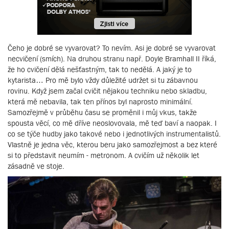
Čeho je dobré se vyvarovat? To nevím. Asi je dobré se vyvarovat
necvičení (smích). Na druhou stranu např. Doyle Bramhall II říká,
že ho cvičení dělá nešťastným, tak to nedělá. A jaký je to
kytarista… Pro mě bylo vždy důležité udržet si tu zábavnou
rovinu. Když jsem začal cvičit nějakou techniku nebo skladbu,
která mě nebavila, tak ten přínos byl naprosto minimální.
Samozřejmě v průběhu času se proměnil i můj vkus, takže
spousta věcí, co mě dříve neoslovovala, mě teď baví a naopak. I
co se týče hudby jako takové nebo i jednotlivých instrumentalistů.
Vlastně je jedna věc, kterou beru jako samozřejmost a bez které
si to představit neumím - metronom. A cvičím už několik let
zásadně ve stoje.