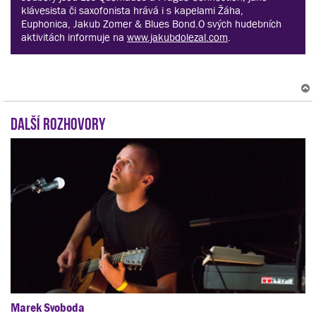
klávesista či saxofonista hrává i s kapelami Žáha,
Euphonica, Jakub Zomer & Blues Bond.O svých hudebních
aktivitách informuje na
www.jakubdolezal.com
.
Další rozhovory
r
Marek Svoboda