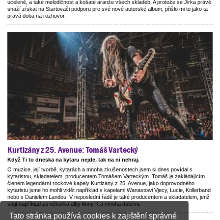
uceleně, a také melodičnost a košaté aranže všech skladeb. A protože se Jirka právě
snaží získat na Startovači podporu pro své nové autorské album, přišlo mi to jako ta
pravá doba na rozhovor.
Kurtizány z 25. Avenue: Tomáš Vartecký
Když Ti to dneska na kytaru nejde, tak na ni nehraj.
O muzice, její tvorbě, kytarách a mnoha zkušenostech jsem si dnes povídal s
kytaristou, skladatelem, producentem Tomášem Varteckým. Tomáš je zakládajícím
členem legendární rockové kapely Kurtizány z 25. Avenue, jako doprovodného
kytaristu jsme ho mohli vidět například s kapelami Wanastowi Vjecy, Lucie, Kollerband
nebo s Danielem Landou. V neposlední řadě je také producentem a skladatelem, jenž
stojí například za několika alby Anny K a mnoha dalšími.
Tato stránka používá cookies k zajištění správné