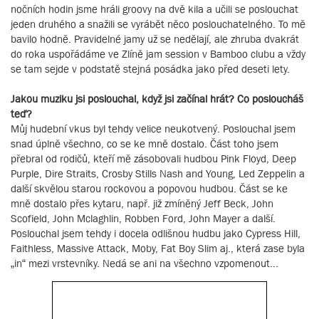
nočních hodin jsme hráli groovy na dvě kila a učili se poslouchat
jeden druhého a snažili se vyrábět něco poslouchatelného. To mě
bavilo hodně. Pravidelné jamy už se nedělají, ale zhruba dvakrát
do roka uspořádáme ve Zlíně jam session v Bamboo clubu a vždy
se tam sejde v podstatě stejná posádka jako před deseti lety.
Jakou muziku jsi poslouchal, když jsi začínal hrát? Co posloucháš
teď?
Můj hudební vkus byl tehdy velice neukotvený. Poslouchal jsem
snad úplně všechno, co se ke mně dostalo. Část toho jsem
přebral od rodičů, kteří mě zásobovali hudbou Pink Floyd, Deep
Purple, Dire Straits, Crosby Stills Nash and Young, Led Zeppelin a
další skvělou starou rockovou a popovou hudbou. Část se ke
mně dostalo přes kytaru, např. již zmíněný Jeff Beck, John
Scofield, John Mclaghlin, Robben Ford, John Mayer a další.
Poslouchal jsem tehdy i docela odlišnou hudbu jako Cypress Hill,
Faithless, Massive Attack, Moby, Fat Boy Slim aj., která zase byla
„in“ mezi vrstevníky. Nedá se ani na všechno vzpomenout...