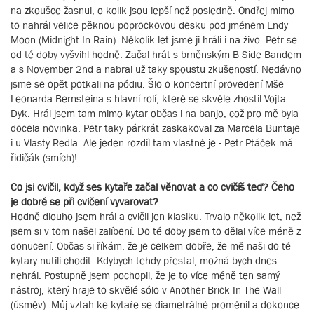
na zkoušce žasnul, o kolik jsou lepší než posledně. Ondřej mimo
to nahrál velice pěknou poprockovou desku pod jménem Endy
Moon (Midnight In Rain). Několik let jsme ji hráli i na živo. Petr se
od té doby vyšvihl hodně. Začal hrát s brněnským B-Side Bandem
a s November 2nd a nabral už taky spoustu zkušeností. Nedávno
jsme se opět potkali na pódiu. Šlo o koncertní provedení Mše
Leonarda Bernsteina s hlavní rolí, které se skvěle zhostil Vojta
Dyk. Hrál jsem tam mimo kytar občas i na banjo, což pro mě byla
docela novinka. Petr taky párkrát zaskakoval za Marcela Buntaje
i u Vlasty Redla. Ale jeden rozdíl tam vlastně je - Petr Ptáček má
řidičák (smích)!
Co jsi cvičil, když ses kytaře začal věnovat a co cvičíš teď? Čeho
je dobré se při cvičení vyvarovat?
Hodně dlouho jsem hrál a cvičil jen klasiku. Trvalo několik let, než
jsem si v tom našel zalíbení. Do té doby jsem to dělal více méně z
donucení. Občas si říkám, že je celkem dobře, že mě naši do té
kytary nutili chodit. Kdybych tehdy přestal, možná bych dnes
nehrál. Postupně jsem pochopil, že je to více méně ten samý
nástroj, který hraje to skvělé sólo v Another Brick In The Wall
(úsměv). Můj vztah ke kytaře se diametrálně proměnil a dokonce