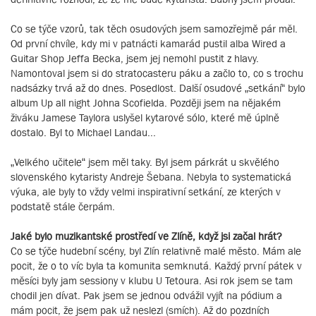
Co se týče vzorů, tak těch osudových jsem samozřejmě pár měl.
Od první chvíle, kdy mi v patnácti kamarád pustil alba Wired a
Guitar Shop Jeffa Becka, jsem jej nemohl pustit z hlavy.
Namontoval jsem si do stratocasteru páku a začlo to, co s trochu
nadsázky trvá až do dnes. Posedlost. Další osudové „setkání“ bylo
album Up all night Johna Scofielda. Později jsem na nějakém
živáku Jamese Taylora uslyšel kytarové sólo, které mě úplně
dostalo. Byl to Michael Landau...
„Velkého učitele“ jsem měl taky. Byl jsem párkrát u skvělého
slovenského kytaristy Andreje Šebana. Nebyla to systematická
výuka, ale byly to vždy velmi inspirativní setkání, ze kterých v
podstatě stále čerpám.
Jaké bylo muzikantské prostředí ve Zlíně, když jsi začal hrát?
Co se týče hudební scény, byl Zlín relativně malé město. Mám ale
pocit, že o to víc byla ta komunita semknutá. Každý první pátek v
měsíci byly jam sessiony v klubu U Tetoura. Asi rok jsem se tam
chodil jen dívat. Pak jsem se jednou odvážil vyjít na pódium a
mám pocit, že jsem pak už neslezl (smích). Až do pozdních