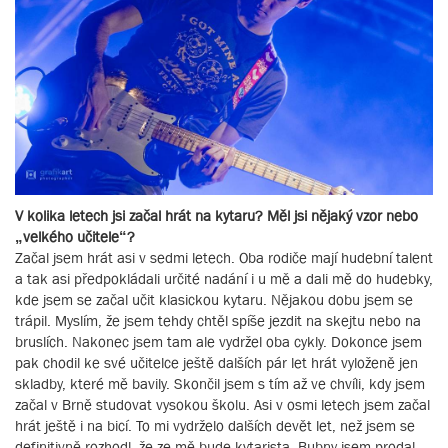
V kolika letech jsi začal hrát na kytaru? Měl jsi nějaký vzor nebo
„velkého učitele“?
Začal jsem hrát asi v sedmi letech. Oba rodiče mají hudební talent
a tak asi předpokládali určité nadání i u mě a dali mě do hudebky,
kde jsem se začal učit klasickou kytaru. Nějakou dobu jsem se
trápil. Myslím, že jsem tehdy chtěl spíše jezdit na skejtu nebo na
bruslích. Nakonec jsem tam ale vydržel oba cykly. Dokonce jsem
pak chodil ke své učitelce ještě dalších pár let hrát vyloženě jen
skladby, které mě bavily. Skončil jsem s tím až ve chvíli, kdy jsem
začal v Brně studovat vysokou školu. Asi v osmi letech jsem začal
hrát ještě i na bicí. To mi vydrželo dalších devět let, než jsem se
definitivně rozhodl, že ze mě bude kytarista. Bubny jsem prodal.