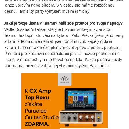
lehce upravím nebo přidám. S Vlastou ale máme roztočenou
desku. Tam si ty party vymyslet musím (smích).
Jaké je tvoje úloha v Teamu? Máš zde prostor pro svoje nápady?
Vedle Dušana Antalíka, který je hlavním sólovým kytaristou
Teamu, hrál spoustu věcí na kytaru i Paľo. Převzal jsem jeho party
a tam, kde on dříve nehrál, jsem doplnil zvuk kapely o další
kytaru. Paľo se tak může plně věnovat zpěvu a práci s publikem.
Prostoru pro kreativní seberealizaci je v té muzice pochopitelně
méně. Ale nešťastným mě to vůbec nedělá. Každá píseň a každý
part nabízí možnost zahrát jej vlastním stylem. Baví mě to.