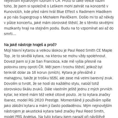
největším kytarovým vzorům v ČR. Proto si také velice vážím
toho, že jsem si společně s Leškem mohl zahrát na koncertě v
Kunovicích, kde před námi hrál Blue Effect s Radimem Hladíkem
a po nás Supergroup s Michalem Pavlíčkem. Došlo mi to až někdy
v půlce koncertu, jaké mám obrovské štěstí, že s těmito skvělými
muzikanty hraji na stejném podiu. Budu na to vzpomínat asi až do
smrti…
Na jaké nástroje hraješ a proč?
Mojí hlavní kytarou a velkou láskou je Paul Reed Smith CE Maple
Top. Je to skvělá kytara, na kterou se mohu vždy spolehnout.
Dovezl jsem si ji ze San Francisca, kde mě vyšla přesně na
polovinu ceny oproti ČR. Měl jsem i trochu štěstí, jelikož byl
tenkrát dolar za 16 korun (smích). Kytara je převážně z
mahagonu, takže je trošku těžší, ale zase má velmi barevný zvuk.
Dovolím si tvrdit, že se hodí do každého stylu, nabízí totiž
obrovskou škálu zvuků. Dále vlastním ještě jednu z mých prvních
kytar, ke které mám též velké citové pouto. Je to kytara značky
Ibanez, model RG 2620 Prestige. Momentálně ji používám spíše
jako záložní kytaru a mám ji často podladěnou. Mým nejnovějším
nástrojem je akustická kytara také značky Paul Reed Smith,
model PRS Angelus. Na tuto kytaru jsem narazil při návštěvě