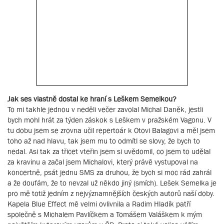
Jak ses vlastně dostal ke hraní s Leškem Semelkou?
To mi takhle jednou v neděli večer zavolal Michal Daněk, jestli
bych mohl hrát za týden záskok s Leškem v pražském Vagonu. V
tu dobu jsem se zrovna učil repertoár k Otovi Balagovi a měl jsem
toho až nad hlavu, tak jsem mu to odmítl se slovy, že bych to
nedal. Asi tak za třicet vteřin jsem si uvědomil, co jsem to udělal
za kravinu a začal jsem Michalovi, který právě vystupoval na
koncertně, psát jednu SMS za druhou, že bych si moc rád zahrál
a že doufám, že to nevzal už někdo jiný (smích). Lešek Semelka je
pro mě totiž jedním z nejvýznamnějších českých autorů naší doby.
Kapela Blue Effect mě velmi ovlivnila a Radim Hladík patří
společně s Michalem Pavlíčkem a Tomášem Valáškem k mým