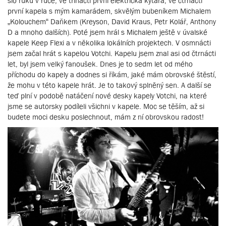
šlo ruku v ruce, ve třinácti první elektrická kytara, ve čtrnácti
první kapela s mým kamarádem, skvělým bubeníkem Michalem
„Kolouchem“ Daňkem (Kreyson, David Kraus, Petr Kolář, Anthony
D a mnoho dalších). Poté jsem hrál s Michalem ještě v úvalské
kapele Keep Flexi a v několika lokálních projektech. V osmnácti
jsem začal hrát s kapelou Votchi. Kapelu jsem znal asi od čtrnácti
let, byl jsem velký fanoušek. Dnes je to sedm let od mého
příchodu do kapely a dodnes si říkám, jaké mám obrovské štěstí,
že mohu v této kapele hrát. Je to takový splněný sen. A další se
teď plní v podobě natáčení nové desky kapely Votchi, na které
jsme se autorsky podíleli všichni v kapele. Moc se těším, až si
budete moci desku poslechnout, mám z ní obrovskou radost!