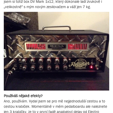
jsem si totiž box DV Mark 1x12, který dokonale ladí zvukově i
„velikostně“ s mým novým zesilovačem a váží jen 7 kg.
Používáš nějaké efekty?
Ano, používám. Vydal jsem se pro mě nejjednodušší cestou a to
cestou krabiček. Momentálně v mém pedalboardu ale naleznete
jen 3 krabičky. Je to v první řadě analogový delay od Electro