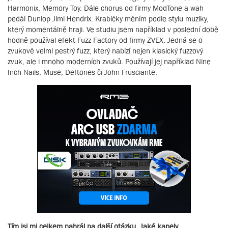
Harmonix, Memory Toy. Dále chorus od firmy ModTone a wah
pedál Dunlop Jimi Hendrix. Krabičky měním podle stylu muziky,
který momentálně hraji. Ve studiu jsem například v poslední době
hodně používal efekt Fuzz Factory od firmy ZVEX. Jedná se o
zvukově velmi pestrý fuzz, který nabízí nejen klasický fuzzový
zvuk, ale i mnoho moderních zvuků. Používají jej například Nine
Inch Nails, Muse, Deftones či John Frusciante.
Tím jsi mi celkem nahrál na další otázku. Jaké kapely