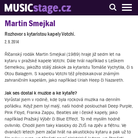
S muzikanty pro muzikanty
Martin Smejkal
Rozhovor s kytaristou kapely Votchi.
2. 9. 2014
Říčanský rodák Martin Smejkal (1989) hraje již sedm let na
kytaru v pražské kapele Votchi. Dále hrál například s Leškem
Semelkou, jakožto stálý záskok za kytaristu Tomáše Vychytila, či s
Otou Balagem. S kapelou Votchi též předskakoval známým
zahraničním kapelám, jako například Uriah Heep či Nazareth.
Jak ses dostal k muzice a ke kytaře?
Vyrůstal jsem v rodině, kde byla rocková muzika na denním
pořádku. Když jsem byl malý, naši hodně poslouchali Deep Purple,
Pink Floyd, Franka Zappu, Beatles ale i české kapely, jako
například Pražský Výběr či Blue Effect. To mě myslím hodně
ovlivnilo. Chodil jsem taky klasicky do ZUŠ na zpěv a flétnu. Ve
dvanácti letech jsem začal hrát na akustickou kytaru a pak už to