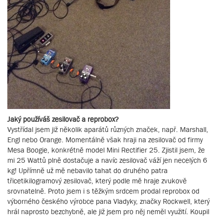
Jaký používáš zesilovač a reprobox?
Vystřídal jsem již několik aparátů různých značek, např. Marshall,
Engl nebo Orange. Momentálně však hraji na zesilovač od firmy
Mesa Boogie, konkrétně model Mini Rectifier 25. Zjistil jsem, že
mi 25 Wattů plně dostačuje a navíc zesilovač váží jen necelých 6
kg! Upřímně už mě nebavilo tahat do druhého patra
třicetikilogramový zesilovač, který podle mě hraje zvukově
srovnatelně. Proto jsem i s těžkým srdcem prodal reprobox od
výborného českého výrobce pana Vladyky, značky Rockwell, který
hrál naprosto bezchybně, ale již jsem pro něj neměl využití. Koupil