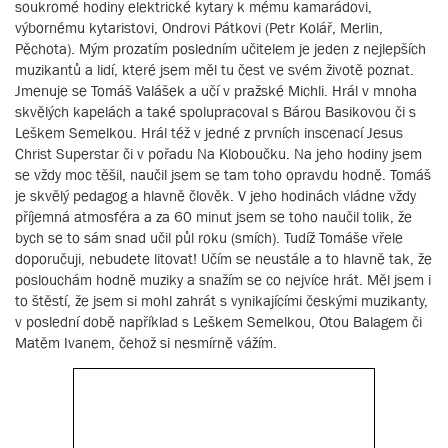
soukromé hodiny elektrické kytary k mému kamarádovi,
výbornému kytaristovi, Ondrovi Pátkovi (Petr Kolář, Merlin,
Pěchota). Mým prozatím posledním učitelem je jeden z nejlepších
muzikantů a lidí, které jsem měl tu čest ve svém životě poznat.
Jmenuje se Tomáš Valášek a učí v pražské Michli. Hrál v mnoha
skvělých kapelách a také spolupracoval s Bárou Basikovou či s
Leškem Semelkou. Hrál též v jedné z prvních inscenací Jesus
Christ Superstar či v pořadu Na Kloboučku. Na jeho hodiny jsem
se vždy moc těšil, naučil jsem se tam toho opravdu hodně. Tomáš
je skvělý pedagog a hlavně člověk. V jeho hodinách vládne vždy
příjemná atmosféra a za 60 minut jsem se toho naučil tolik, že
bych se to sám snad učil půl roku (smích). Tudíž Tomáše vřele
doporučuji, nebudete litovat! Učím se neustále a to hlavně tak, že
poslouchám hodně muziky a snažím se co nejvíce hrát. Měl jsem i
to štěstí, že jsem si mohl zahrát s vynikajícími českými muzikanty,
v poslední době například s Leškem Semelkou, Otou Balagem či
Matěm Ivanem, čehož si nesmírně vážím.