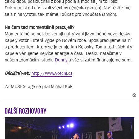
celou dobu poslouchali z boku pódia a moc se jim to líbilo!
Dokonce si od nás vzali všechny cédéčka (smích). Naštěstí jsme
se s nimi vyfotili, tak máme i důkaz pro vnoučata (smích).
Na čem teď momentálně pracuješ?
Momentálně se nejvíce věnuji nahrávání již zmíněné nové desky
kapely Votchi, která vyjde po Novém roce. Spolupracujeme na ní
s producentem, který se jmenuje Ian Kelosky. Tomu teď všichni v
kapele věnujeme nejvíce energie a času. Desku natáčíme v
našem „domácím“ studiu
Dunny
a vše si zatím financujeme sami.
Oficiální web:
http://www.votchi.cz
Za MUSICstage se ptal Michal Suk
Další rozhovory
r