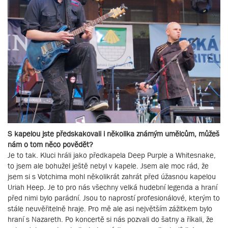
S kapelou jste předskakovali i několika známým umělcům, můžeš
nám o tom něco povědět?
Je to tak. Kluci hráli jako předkapela Deep Purple a Whitesnake,
to jsem ale bohužel ještě nebyl v kapele. Jsem ale moc rád, že
jsem si s Votchima mohl několikrát zahrát před úžasnou kapelou
Uriah Heep. Je to pro nás všechny velká hudební legenda a hraní
před nimi bylo parádní. Jsou to naprostí profesionálové, kterým to
stále neuvěřitelně hraje. Pro mě ale asi největším zážitkem bylo
hraní s Nazareth. Po koncertě si nás pozvali do šatny a říkali, že