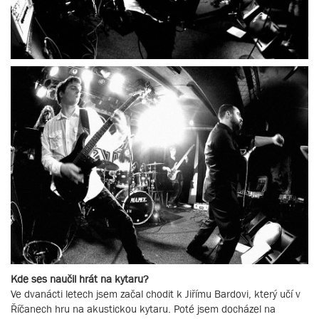
Kde ses naučil hrát na kytaru?
Ve dvanácti letech jsem začal chodit k Jiřímu Bardovi, který učí v
Říčanech hru na akustickou kytaru. Poté jsem docházel na