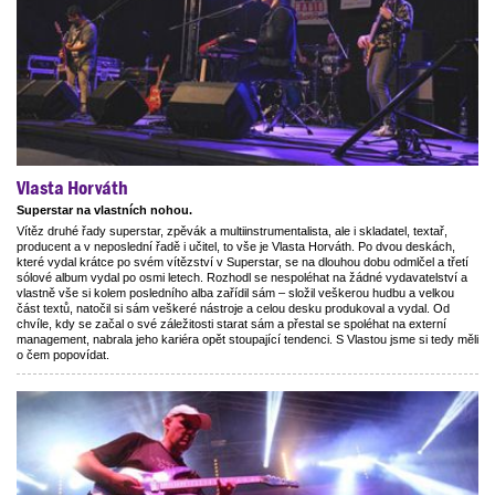
Vlasta Horváth
Superstar na vlastních nohou.
Vítěz druhé řady superstar, zpěvák a multiinstrumentalista, ale i skladatel, textař,
producent a v neposlední řadě i učitel, to vše je Vlasta Horváth. Po dvou deskách,
které vydal krátce po svém vítězství v Superstar, se na dlouhou dobu odmlčel a třetí
sólové album vydal po osmi letech. Rozhodl se nespoléhat na žádné vydavatelství a
vlastně vše si kolem posledního alba zařídil sám – složil veškerou hudbu a velkou
část textů, natočil si sám veškeré nástroje a celou desku produkoval a vydal. Od
chvíle, kdy se začal o své záležitosti starat sám a přestal se spoléhat na externí
management, nabrala jeho kariéra opět stoupající tendenci. S Vlastou jsme si tedy měli
o čem popovídat.