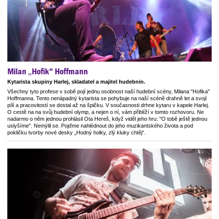
Milan „Hofik" Hoffmann
Kytarista skupiny Harlej, skladatel a majitel hudebnin.
Všechny tyto profese v sobě pojí jednu osobnost naší hudební scény, Milana "Hofika"
Hoffmanna. Tento nenápadný kytarista se pohybuje na naší scéně drahně let a svojí
pílí a pracovitostí se dostal až na špičku. V současnosti drhne kytaru v kapele Harlej.
O cestě na na svůj hudební olymp, a nejen o ní, vám přiblíží v tomto rozhovoru. Ne
nadarmo o něm jednou prohlásil Ota Hereš, když viděl jeho hru: "O tobě ještě jednou
uslyšíme". Nemýlil se. Pojďme nahlédnout do jeho muzikantského života a pod
pokličku tvorby nové desky „Hodný holky, zlý kluky chtěj“.