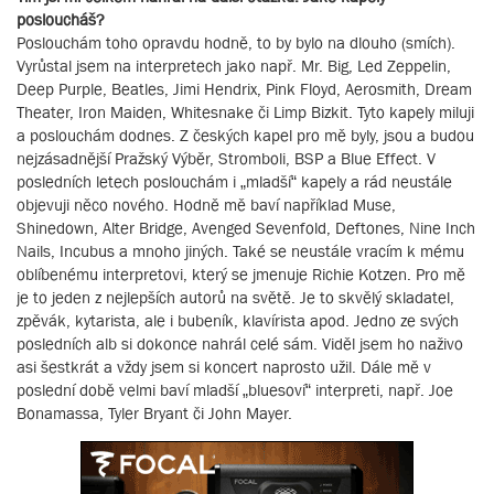
posloucháš?
Poslouchám toho opravdu hodně, to by bylo na dlouho (smích).
Vyrůstal jsem na interpretech jako např. Mr. Big, Led Zeppelin,
Deep Purple, Beatles, Jimi Hendrix, Pink Floyd, Aerosmith, Dream
Theater, Iron Maiden, Whitesnake či Limp Bizkit. Tyto kapely miluji
a poslouchám dodnes. Z českých kapel pro mě byly, jsou a budou
nejzásadnější Pražský Výběr, Stromboli, BSP a Blue Effect. V
posledních letech poslouchám i „mladší“ kapely a rád neustále
objevuji něco nového. Hodně mě baví například Muse,
Shinedown, Alter Bridge, Avenged Sevenfold, Deftones, Nine Inch
Nails, Incubus a mnoho jiných. Také se neustále vracím k mému
oblíbenému interpretovi, který se jmenuje Richie Kotzen. Pro mě
je to jeden z nejlepších autorů na světě. Je to skvělý skladatel,
zpěvák, kytarista, ale i bubeník, klavírista apod. Jedno ze svých
posledních alb si dokonce nahrál celé sám. Viděl jsem ho naživo
asi šestkrát a vždy jsem si koncert naprosto užil. Dále mě v
poslední době velmi baví mladší „bluesoví“ interpreti, např. Joe
Bonamassa, Tyler Bryant či John Mayer.