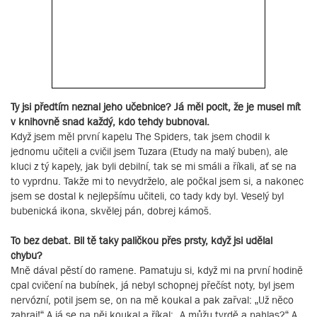
Ty jsi předtím neznal jeho učebnice? Já měl pocit, že je musel mít
v knihovně snad každý, kdo tehdy bubnoval.
Když jsem měl první kapelu The Spiders, tak jsem chodil k
jednomu učiteli a cvičil jsem Tuzara (Etudy na malý buben), ale
kluci z tý kapely, jak byli debilní, tak se mi smáli a říkali, ať se na
to vyprdnu. Takže mi to nevydrželo, ale počkal jsem si, a nakonec
jsem se dostal k nejlepšímu učiteli, co tady kdy byl. Veselý byl
bubenická ikona, skvělej pán, dobrej kámoš.
To bez debat. Bil tě taky paličkou přes prsty, když jsi udělal
chybu?
Mně dával pěstí do ramene. Pamatuju si, když mi na první hodině
cpal cvičení na bubínek, já nebyl schopnej přečíst noty, byl jsem
nervózní, potil jsem se, on na mě koukal a pak zařval: „Už něco
zahraj!“ A já se na něj koukal a říkal: „A můžu tvrdě a nahlas?“ A