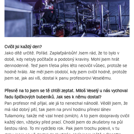
Cvičil jsi každý den?
Jako dítě určitě. Pořád. Zaplaťpánbůh! Jsem rád, že to bylo v
době, kdy nebyly počítače a podobný kraviny. Mohl jsem hrát
dennodenně. Teď jsem třeba přes léto necvičil vůbec, protože se
hodně hrálo. Ale měl jsem období, kdy jsem cvičil hodně, protože
jsem se, jak asi víš, dostal k panu profesorovi Veselému.
Přesně na to jsem se tě chtěl zeptat. Miloš Veselý u nás vychoval
řadu špičkových bubeníků. Jak ses k němu dostal?
Pan profesor mě přijal, ale já to nenechal náhodě. Věděl jsem, že
má rád dobrý pití, tak jsem na první hodinu přinesl láhev
Tullamorky, takže mě vzal hned (smích). A to jsem doopravdy cvičil
každý den, vždycky před prací. Chodil jsem do zkušebny na půl
šestou ráno. To mi vydrželo rok. Pak jsem trochu polevil, v tu