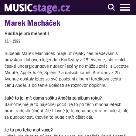
S muzikanty pro muzikanty
Marek Macháček
Hudba je pro mě ventil.
13. 1. 2022
Bubeník Marek Macháček hraje už nějaký čas především s
pražskou klubovou legendou Kurtizány z 25. Avenue, ale znalci
české undergroundové hudební scény ho můžou znát i z Cocotte
Minute, Apple Juice, Spleen? a dalších kapel. Kurtizány z 25.
Avenue dostaly letos za své poslední album Honzíkova cesta
cenu Anděl, a od téhle události se rozhovor odpíchnul.
Jaké to je, mít doma sošku Anděla za album roku?
Samozřejmě je to báječnej pocit. Je to po těch mnoha letech
hraní zadostiučinění. Ale hlavně je to cena nejen za minulost, ale
za budoucnost. Člověk to bude chtít dělat dál.
Je to pro tebe motivace?