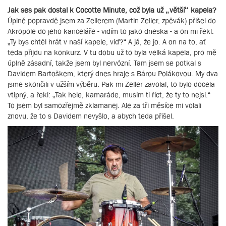
Jak ses pak dostal k Cocotte Minute, což byla už „větší“ kapela?
Úplně popravdě jsem za Zellerem (Martin Zeller, zpěvák) přišel do
Akropole do jeho kanceláře - vidím to jako dneska - a on mi řekl:
„Ty bys chtěl hrát v naší kapele, viď?“ A já, že jo. A on na to, ať
teda přijdu na konkurz. V tu dobu už to byla velká kapela, pro mě
úplně zásadní, takže jsem byl nervózní. Tam jsem se potkal s
Davidem Bartoškem, který dnes hraje s Bárou Polákovou. My dva
jsme skončili v užším výběru. Pak mi Zeller zavolal, to bylo docela
vtipný, a řekl: „Tak hele, kamaráde, musím ti říct, že ty to nejsi.“
To jsem byl samozřejmě zklamanej. Ale za tři měsíce mi volali
znovu, že to s Davidem nevyšlo, a abych teda přišel.