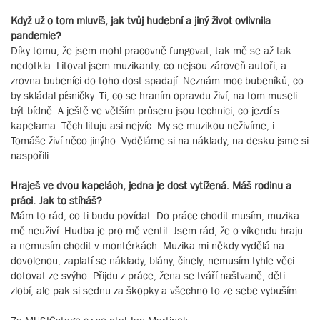
Když už o tom mluvíš, jak tvůj hudební a jiný život ovlivnila
pandemie?
Díky tomu, že jsem mohl pracovně fungovat, tak mě se až tak
nedotkla. Litoval jsem muzikanty, co nejsou zároveň autoři, a
zrovna bubeníci do toho dost spadají. Neznám moc bubeníků, co
by skládal písničky. Ti, co se hraním opravdu živí, na tom museli
být bídně. A ještě ve větším průseru jsou technici, co jezdí s
kapelama. Těch lituju asi nejvíc. My se muzikou neživíme, i
Tomáše živí něco jinýho. Vyděláme si na náklady, na desku jsme si
naspořili.
Hraješ ve dvou kapelách, jedna je dost vytížená. Máš rodinu a
práci. Jak to stíháš?
Mám to rád, co ti budu povídat. Do práce chodit musím, muzika
mě neuživí. Hudba je pro mě ventil. Jsem rád, že o víkendu hraju
a nemusím chodit v montérkách. Muzika mi někdy vydělá na
dovolenou, zaplatí se náklady, blány, činely, nemusím tyhle věci
dotovat ze svýho. Přijdu z práce, žena se tváří naštvaně, děti
zlobí, ale pak si sednu za škopky a všechno to ze sebe vybuším.