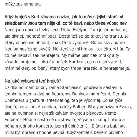
může zaznamenat.
Když hraješ s Kurtizánama naživo, jak to máš s jejich staršími
skladbami? Jsou tam nějaké, co tě baví, nebo třeba vůbec ne?
Něco jsou docela těžký věci. Třeba Evelynn. Tam je jednoduchej,
ale divnej, monotónní beat. Dostaneš se do takovýho transu, ze
kterýho nesmíš uhnout, jinak tě to vykopne. Bohoušovy bubny
jsou samozřejmě skvělý. Některý se mi hrajou líp, některý hůř. Ty,
co mě nebaví, tak nehrajem. My máme písniček mraky a ty
zásadní hrajeme. Jako fanoušek Kurtizán, co na nich vyrostl,
mám některý oblíbený, který bych třeba hrál rád, a nehrajeme je.
Na jaké vybavení teď hraješ?
Už dlouho mám bubny Tama Starclassic, používám sestavu s
jedním tomem a dvěma floortomy. Bubínek mám Pearl, Dennis
Chambers Signature, freefloating, ten je výbornej. Co se týče
činelů, používám Anatolian, paličky Balbex. Blány používám Evans,
ale na bubínek si nejradši dávám dvojitou pískovou Remo
Emperor. Hodně často se mi stávalo, že jsem si koupil blánu a
během jednoho koncertu jsem ji úplně zničil. Blána na bubínku
musí být opravdu hodně pevná. Když vymlátíš během prvního