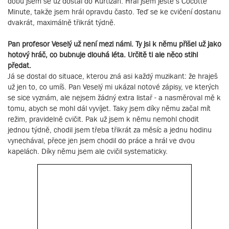
dobu jsem se už dostal do Kurtizán. Hrál jsem ještě s Cocotte
Minute, takže jsem hrál opravdu často. Teď se ke cvičení dostanu
dvakrát, maximálně třikrát týdně.
Pan profesor Veselý už není mezi námi. Ty jsi k němu přišel už jako
hotový hráč, co bubnuje dlouhá léta. Určitě ti ale něco stihl
předat.
Já se dostal do situace, kterou zná asi každý muzikant: že hraješ
už jen to, co umíš. Pan Veselý mi ukázal notové zápisy, ve kterých
se sice vyznám, ale nejsem žádný extra listař - a nasměroval mě k
tomu, abych se mohl dál vyvíjet. Taky jsem díky němu začal mít
režim, pravidelně cvičit. Pak už jsem k němu nemohl chodit
jednou týdně, chodil jsem třeba třikrát za měsíc a jednu hodinu
vynechával, přece jen jsem chodil do práce a hrál ve dvou
kapelách. Díky němu jsem ale cvičil systematicky.