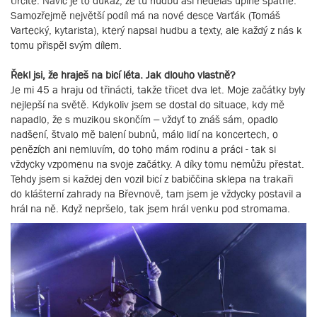
Určitě. Navíc je to důkaz, že tu hudbu asi neděláš úplně špatně.
Samozřejmě největší podíl má na nové desce Varťák (Tomáš
Vartecký, kytarista), který napsal hudbu a texty, ale každý z nás k
tomu přispěl svým dílem.
Řekl jsi, že hraješ na bicí léta. Jak dlouho vlastně?
Je mi 45 a hraju od třinácti, takže třicet dva let. Moje začátky byly
nejlepší na světě. Kdykoliv jsem se dostal do situace, kdy mě
napadlo, že s muzikou skončím – vždyť to znáš sám, opadlo
nadšení, štvalo mě balení bubnů, málo lidí na koncertech, o
penězích ani nemluvím, do toho mám rodinu a práci - tak si
vždycky vzpomenu na svoje začátky. A díky tomu nemůžu přestat.
Tehdy jsem si každej den vozil bicí z babiččina sklepa na trakaři
do klášterní zahrady na Břevnově, tam jsem je vždycky postavil a
hrál na ně. Když nepršelo, tak jsem hrál venku pod stromama.