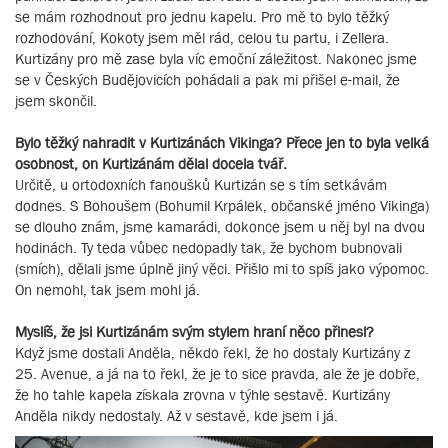
se mám rozhodnout pro jednu kapelu. Pro mě to bylo těžký
rozhodování, Kokoty jsem měl rád, celou tu partu, i Zellera.
Kurtizány pro mě zase byla víc emoční záležitost. Nakonec jsme
se v Českých Budějovicích pohádali a pak mi přišel e-mail, že
jsem skončil.
Bylo těžký nahradit v Kurtizánách Vikinga? Přece jen to byla velká
osobnost, on Kurtizánám dělal docela tvář.
Určitě, u ortodoxních fanoušků Kurtizán se s tím setkávám
dodnes. S Bohoušem (Bohumil Krpálek, občanské jméno Vikinga)
se dlouho znám, jsme kamarádi, dokonce jsem u něj byl na dvou
hodinách. Ty teda vůbec nedopadly tak, že bychom bubnovali
(smích), dělali jsme úplně jiný věci. Přišlo mi to spíš jako výpomoc.
On nemohl, tak jsem mohl já.
Myslíš, že jsi Kurtizánám svým stylem hraní něco přinesl?
Když jsme dostali Anděla, někdo řekl, že ho dostaly Kurtizány z
25. Avenue, a já na to řekl, že je to sice pravda, ale že je dobře,
že ho tahle kapela získala zrovna v týhle sestavě. Kurtizány
Anděla nikdy nedostaly. Až v sestavě, kde jsem i já.