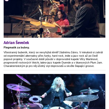
Adrian Ševeček
Flegmatik za bubny.
Všestranný bubeník, který se nevyhýbá téměř žádnému žánru. V minulosti si zahrál
od experimentální alternativy přes funky, hard rock, indie a jazz rock až po čistě
popové projekty. V současné době působí v doprovodné kapele Věry Martinové,
progresivně rockových Votchi, latino-jazz kapele Duende a v bluesových Plum Jam.
Charakteristickým je pro něj účelný styl doprovodů a skvěle šlapající groove.