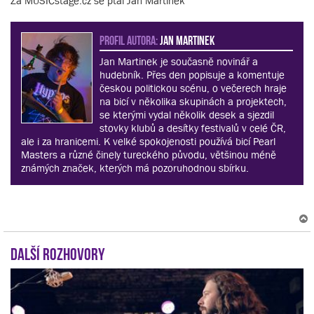
Za MUSICstage.cz se ptal Jan Martinek
PROFIL AUTORA:
Jan Martinek
Jan Martinek je současně novinář a
hudebník. Přes den popisuje a komentuje
českou politickou scénu, o večerech hraje
na bicí v několika skupinách a projektech,
se kterými vydal několik desek a sjezdil
stovky klubů a desítky festivalů v celé ČR,
ale i za hranicemi. K velké spokojenosti používá bicí Pearl
Masters a různé činely tureckého původu, většinou méně
známých značek, kterých má pozoruhodnou sbírku.
Další rozhovory
r