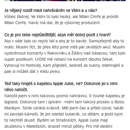
Je nějaký rozdíl mezi nahráváním ve Vídni a u nás?
Vůbec žádnej. Ve Vídni to bylo hezký, ale Milan Cimfe je prostě
Milan Cimfe. Navíc má dar, že je výbornej producent.
Co je pro tebe nejdůležitější, abys měl dobrý pocit z hraní?
Aby v sále bylo co nejvíc lidí a aby je to bavilo. Samozřejmě aby to
hrálo. Musím říct, že přes léto jsme měli pár skvělých akcí. Musím
vyzdvihnout koncerty v Rakovníku a Žďáru nad Sázavou, tam bylo
super publikum. Určitě mě nebaví na koncert dlouho čekat.
Vyhovují mi festivaly, kam přijedeš, sedneš za bubny, odehraješ a
pak si můžeš dát v klidu pivko.
Teď taky hraješ s kapelou Apple Juice, ne? Dokonce jsi s nimi
něco natočil.
Natočil jsem s nimi takovou promo nahrávku. S touhle kapelou je
legrace. Dokonce tam i zpívám - mám tam takový proslov o Bobu
Marleym. Tohle vzniklo krásně. Měl jsem čas a přišel covid, takže
mi zavolali kámoši, že jim odešel bubeník, co dělám, a jestli bych
to nechtěl zkusit. Bydlím ve Strašnicích, Apple Juice mají
zkušebnu v Malešicích, dvacet minut pěšky. Pro mě ideální.