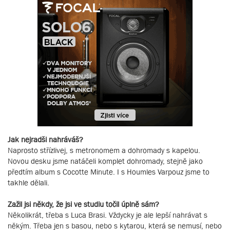
Jak nejradši nahráváš?
Naprosto střízlivej, s metronomem a dohromady s kapelou.
Novou desku jsme natáčeli komplet dohromady, stejně jako
předtím album s Cocotte Minute. I s Houmles Varpouz jsme to
takhle dělali.
Zažil jsi někdy, že jsi ve studiu točil úplně sám?
Několikrát, třeba s Luca Brasi. Vždycky je ale lepší nahrávat s
někým. Třeba jen s basou, nebo s kytarou, která se nemusí, nebo