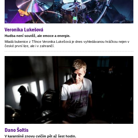
Veronika Lukešová
Hudba není soutěž, ale emoce a energie.
Mladá bubenice z Třince Veronika Lukešová je dnes vyhledávanou hráčkou nejen v
české první lize, ale i v zahraničí.
Dano Šoltis
V karanténě znovu cvičím pět až šest hodin.