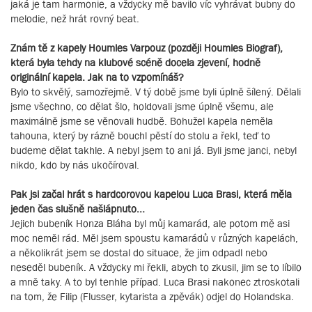
jaká je tam harmonie, a vždycky mě bavilo víc vyhrávat bubny do
melodie, než hrát rovný beat.
Znám tě z kapely Houmles Varpouz (později Houmles Biograf),
která byla tehdy na klubové scéně docela zjevení, hodně
originální kapela. Jak na to vzpomínáš?
Bylo to skvělý, samozřejmě. V tý době jsme byli úplně šílený. Dělali
jsme všechno, co dělat šlo, holdovali jsme úplně všemu, ale
maximálně jsme se věnovali hudbě. Bohužel kapela neměla
tahouna, který by rázně bouchl pěstí do stolu a řekl, teď to
budeme dělat takhle. A nebyl jsem to ani já. Byli jsme janci, nebyl
nikdo, kdo by nás ukočíroval.
Pak jsi začal hrát s hardcorovou kapelou Luca Brasi, která měla
jeden čas slušně našlápnuto...
Jejich bubeník Honza Bláha byl můj kamarád, ale potom mě asi
moc neměl rád. Měl jsem spoustu kamarádů v různých kapelách,
a několikrát jsem se dostal do situace, že jim odpadl nebo
neseděl bubeník. A vždycky mi řekli, abych to zkusil, jim se to líbilo
a mně taky. A to byl tenhle případ. Luca Brasi nakonec ztroskotali
na tom, že Filip (Flusser, kytarista a zpěvák) odjel do Holandska.