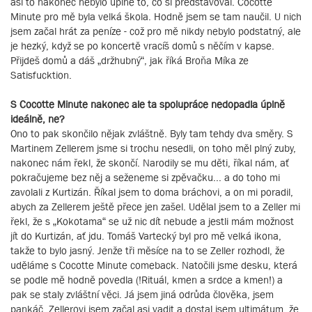
asi to nakonec nebylo úplně to, co si představoval. Cocotte
Minute pro mě byla velká škola. Hodně jsem se tam naučil. U nich
jsem začal hrát za peníze - což pro mě nikdy nebylo podstatný, ale
je hezký, když se po koncertě vracíš domů s něčím v kapse.
Přijdeš domů a dáš „držhubný“, jak říká Broňa Míka ze
Satisfucktion.
S Cocotte Minute nakonec ale ta spolupráce nedopadla úplně
ideálně, ne?
Ono to pak skončilo nějak zvláštně. Byly tam tehdy dva směry. S
Martinem Zellerem jsme si trochu nesedli, on toho měl plný zuby,
nakonec nám řekl, že skončí. Narodily se mu děti, říkal nám, ať
pokračujeme bez něj a seženeme si zpěvačku... a do toho mi
zavolali z Kurtizán. Říkal jsem to doma bráchovi, a on mi poradil,
abych za Zellerem ještě přece jen zašel. Udělal jsem to a Zeller mi
řekl, že s „Kokotama“ se už nic dít nebude a jestli mám možnost
jít do Kurtizán, ať jdu. Tomáš Vartecký byl pro mě velká ikona,
takže to bylo jasný. Jenže tři měsíce na to se Zeller rozhodl, že
uděláme s Cocotte Minute comeback. Natočili jsme desku, která
se podle mě hodně povedla (!Rituál, kmen a srdce a kmen!) a
pak se staly zvláštní věci. Já jsem jiná odrůda člověka, jsem
pankáč. Zellerovi jsem začal asi vadit a dostal jsem ultimátum, že