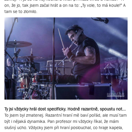
on, že jo, tak jsem začal hrát a on na to: „Ty vole, to má koule!“ A
tam se to zlomilo.
Ty jsi vždycky hrál dost specificky. Hodně razantně, spoustu not...
To jsem byl zmatenej. Razantní hraní mě baví pořád, ale musí tam
být i nějaká dynamika. Pan profesor mi vždycky říkal, že mám
slušný ucho. Vždycky jsem při hraní poslouchal, co hraje kapela,