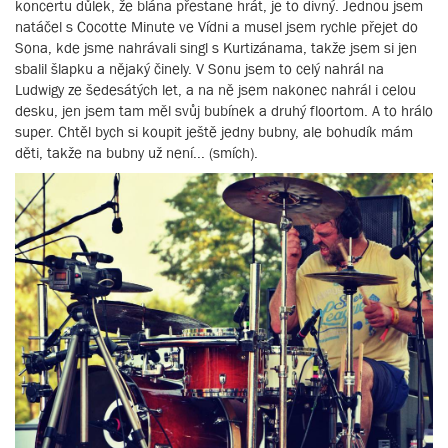
koncertu důlek, že blána přestane hrát, je to divný. Jednou jsem
natáčel s Cocotte Minute ve Vídni a musel jsem rychle přejet do
Sona, kde jsme nahrávali singl s Kurtizánama, takže jsem si jen
sbalil šlapku a nějaký činely. V Sonu jsem to celý nahrál na
Ludwigy ze šedesátých let, a na ně jsem nakonec nahrál i celou
desku, jen jsem tam měl svůj bubínek a druhý floortom. A to hrálo
super. Chtěl bych si koupit ještě jedny bubny, ale bohudík mám
děti, takže na bubny už není... (smích).