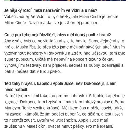
Je nějaký rozdíl mezi nahráváním ve Vídni a u nás?
Vůbec žádnej. Ve Vídni to bylo hezký, ale Milan Cimfe je prostě
Milan Cimfe. Navíc má dar, že je výbornej producent.
Co je pro tebe nejdůležitější, abys měl dobrý pocit z hraní?
Aby v sále bylo co nejvíc lidí a aby je to bavilo. Samozřejmě aby to
hrálo. Musím říct, že přes léto jsme měli pár skvělých akcí. Musím
vyzdvihnout koncerty v Rakovníku a Žďáru nad Sázavou, tam bylo
super publikum. Určitě mě nebaví na koncert dlouho čekat.
Vyhovují mi festivaly, kam přijedeš, sedneš za bubny, odehraješ a
pak si můžeš dát v klidu pivko.
Teď taky hraješ s kapelou Apple Juice, ne? Dokonce jsi s nimi
něco natočil.
Natočil jsem s nimi takovou promo nahrávku. S touhle kapelou je
legrace. Dokonce tam i zpívám - mám tam takový proslov o Bobu
Marleym. Tohle vzniklo krásně. Měl jsem čas a přišel covid, takže
mi zavolali kámoši, že jim odešel bubeník, co dělám, a jestli bych
to nechtěl zkusit. Bydlím ve Strašnicích, Apple Juice mají
zkušebnu v Malešicích, dvacet minut pěšky. Pro mě ideální.