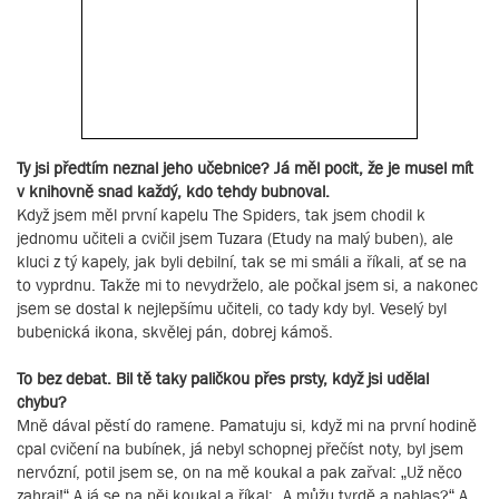
Ty jsi předtím neznal jeho učebnice? Já měl pocit, že je musel mít
v knihovně snad každý, kdo tehdy bubnoval.
Když jsem měl první kapelu The Spiders, tak jsem chodil k
jednomu učiteli a cvičil jsem Tuzara (Etudy na malý buben), ale
kluci z tý kapely, jak byli debilní, tak se mi smáli a říkali, ať se na
to vyprdnu. Takže mi to nevydrželo, ale počkal jsem si, a nakonec
jsem se dostal k nejlepšímu učiteli, co tady kdy byl. Veselý byl
bubenická ikona, skvělej pán, dobrej kámoš.
To bez debat. Bil tě taky paličkou přes prsty, když jsi udělal
chybu?
Mně dával pěstí do ramene. Pamatuju si, když mi na první hodině
cpal cvičení na bubínek, já nebyl schopnej přečíst noty, byl jsem
nervózní, potil jsem se, on na mě koukal a pak zařval: „Už něco
zahraj!“ A já se na něj koukal a říkal: „A můžu tvrdě a nahlas?“ A