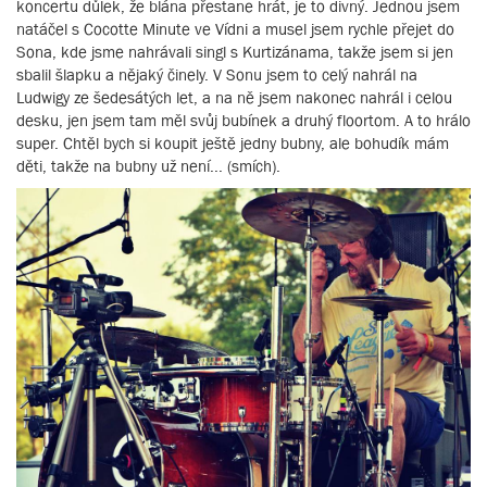
koncertu důlek, že blána přestane hrát, je to divný. Jednou jsem
natáčel s Cocotte Minute ve Vídni a musel jsem rychle přejet do
Sona, kde jsme nahrávali singl s Kurtizánama, takže jsem si jen
sbalil šlapku a nějaký činely. V Sonu jsem to celý nahrál na
Ludwigy ze šedesátých let, a na ně jsem nakonec nahrál i celou
desku, jen jsem tam měl svůj bubínek a druhý floortom. A to hrálo
super. Chtěl bych si koupit ještě jedny bubny, ale bohudík mám
děti, takže na bubny už není... (smích).