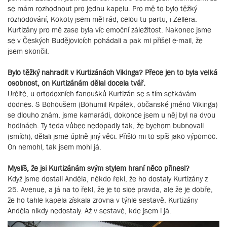
se mám rozhodnout pro jednu kapelu. Pro mě to bylo těžký
rozhodování, Kokoty jsem měl rád, celou tu partu, i Zellera.
Kurtizány pro mě zase byla víc emoční záležitost. Nakonec jsme
se v Českých Budějovicích pohádali a pak mi přišel e-mail, že
jsem skončil.
Bylo těžký nahradit v Kurtizánách Vikinga? Přece jen to byla velká
osobnost, on Kurtizánám dělal docela tvář.
Určitě, u ortodoxních fanoušků Kurtizán se s tím setkávám
dodnes. S Bohoušem (Bohumil Krpálek, občanské jméno Vikinga)
se dlouho znám, jsme kamarádi, dokonce jsem u něj byl na dvou
hodinách. Ty teda vůbec nedopadly tak, že bychom bubnovali
(smích), dělali jsme úplně jiný věci. Přišlo mi to spíš jako výpomoc.
On nemohl, tak jsem mohl já.
Myslíš, že jsi Kurtizánám svým stylem hraní něco přinesl?
Když jsme dostali Anděla, někdo řekl, že ho dostaly Kurtizány z
25. Avenue, a já na to řekl, že je to sice pravda, ale že je dobře,
že ho tahle kapela získala zrovna v týhle sestavě. Kurtizány
Anděla nikdy nedostaly. Až v sestavě, kde jsem i já.