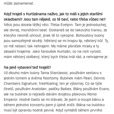
může zaznamenat.
Když hraješ s Kurtizánama naživo, jak to máš s jejich staršími
skladbami? Jsou tam nějaké, co tě baví, nebo třeba vůbec ne?
Něco jsou docela těžký věci. Třeba Evelynn. Tam je jednoduchej,
ale divnej, monotónní beat. Dostaneš se do takovýho transu, ze
kterýho nesmíš uhnout, jinak tě to vykopne. Bohoušovy bubny
jsou samozřejmě skvělý. Některý se mi hrajou líp, některý hůř. Ty,
co mě nebaví, tak nehrajem. My máme písniček mraky a ty
zásadní hrajeme. Jako fanoušek Kurtizán, co na nich vyrostl,
mám některý oblíbený, který bych třeba hrál rád, a nehrajeme je.
Na jaké vybavení teď hraješ?
Už dlouho mám bubny Tama Starclassic, používám sestavu s
jedním tomem a dvěma floortomy. Bubínek mám Pearl, Dennis
Chambers Signature, freefloating, ten je výbornej. Co se týče
činelů, používám Anatolian, paličky Balbex. Blány používám Evans,
ale na bubínek si nejradši dávám dvojitou pískovou Remo
Emperor. Hodně často se mi stávalo, že jsem si koupil blánu a
během jednoho koncertu jsem ji úplně zničil. Blána na bubínku
musí být opravdu hodně pevná. Když vymlátíš během prvního