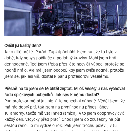
Cvičil jsi každý den?
Jako dítě určitě. Pořád. Zaplaťpánbůh! Jsem rád, že to bylo v
době, kdy nebyly počítače a podobný kraviny. Mohl jsem hrát
dennodenně. Teď jsem třeba přes léto necvičil vůbec, protože se
hodně hrálo. Ale měl jsem období, kdy jsem cvičil hodně, protože
jsem se, jak asi víš, dostal k panu profesorovi Veselému.
Přesně na to jsem se tě chtěl zeptat. Miloš Veselý u nás vychoval
řadu špičkových bubeníků. Jak ses k němu dostal?
Pan profesor mě přijal, ale já to nenechal náhodě. Věděl jsem, že
má rád dobrý pití, tak jsem na první hodinu přinesl láhev
Tullamorky, takže mě vzal hned (smích). A to jsem doopravdy cvičil
každý den, vždycky před prací. Chodil jsem do zkušebny na půl
šestou ráno. To mi vydrželo rok. Pak jsem trochu polevil, v tu