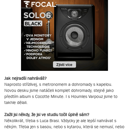
Jak nejradši nahráváš?
Naprosto střízlivej, s metronomem a dohromady s kapelou.
Novou desku jsme natáčeli komplet dohromady, stejně jako
předtím album s Cocotte Minute. I s Houmles Varpouz jsme to
takhle dělali.
Zažil jsi někdy, že jsi ve studiu točil úplně sám?
Několikrát, třeba s Luca Brasi. Vždycky je ale lepší nahrávat s
někým. Třeba jen s basou, nebo s kytarou, která se nemusí, nebo