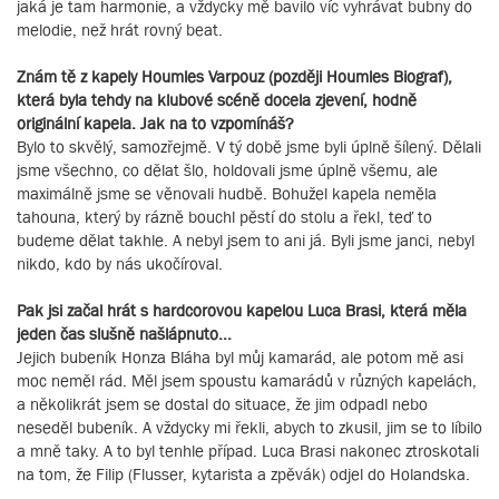
jaká je tam harmonie, a vždycky mě bavilo víc vyhrávat bubny do
melodie, než hrát rovný beat.
Znám tě z kapely Houmles Varpouz (později Houmles Biograf),
která byla tehdy na klubové scéně docela zjevení, hodně
originální kapela. Jak na to vzpomínáš?
Bylo to skvělý, samozřejmě. V tý době jsme byli úplně šílený. Dělali
jsme všechno, co dělat šlo, holdovali jsme úplně všemu, ale
maximálně jsme se věnovali hudbě. Bohužel kapela neměla
tahouna, který by rázně bouchl pěstí do stolu a řekl, teď to
budeme dělat takhle. A nebyl jsem to ani já. Byli jsme janci, nebyl
nikdo, kdo by nás ukočíroval.
Pak jsi začal hrát s hardcorovou kapelou Luca Brasi, která měla
jeden čas slušně našlápnuto...
Jejich bubeník Honza Bláha byl můj kamarád, ale potom mě asi
moc neměl rád. Měl jsem spoustu kamarádů v různých kapelách,
a několikrát jsem se dostal do situace, že jim odpadl nebo
neseděl bubeník. A vždycky mi řekli, abych to zkusil, jim se to líbilo
a mně taky. A to byl tenhle případ. Luca Brasi nakonec ztroskotali
na tom, že Filip (Flusser, kytarista a zpěvák) odjel do Holandska.