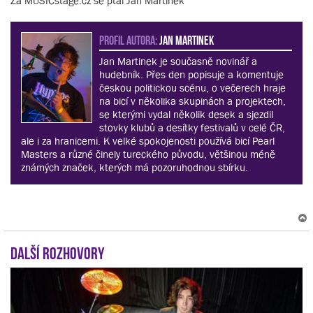
Za MUSICstage.cz se ptal Jan Martinek
PROFIL AUTORA:
Jan Martinek
Jan Martinek je současně novinář a
hudebník. Přes den popisuje a komentuje
českou politickou scénu, o večerech hraje
na bicí v několika skupinách a projektech,
se kterými vydal několik desek a sjezdil
stovky klubů a desítky festivalů v celé ČR,
ale i za hranicemi. K velké spokojenosti používá bicí Pearl
Masters a různé činely tureckého původu, většinou méně
známých značek, kterých má pozoruhodnou sbírku.
Další rozhovory
r