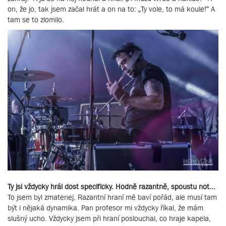
on, že jo, tak jsem začal hrát a on na to: „Ty vole, to má koule!“ A
tam se to zlomilo.
Ty jsi vždycky hrál dost specificky. Hodně razantně, spoustu not...
To jsem byl zmatenej. Razantní hraní mě baví pořád, ale musí tam
být i nějaká dynamika. Pan profesor mi vždycky říkal, že mám
slušný ucho. Vždycky jsem při hraní poslouchal, co hraje kapela,