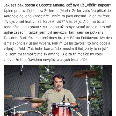
Jak ses pak dostal k Cocotte Minute, což byla už „větší“ kapela?
Úplně popravdě jsem za Zellerem (Martin Zeller, zpěvák) přišel do
Akropole do jeho kanceláře - vidím to jako dneska - a on mi řekl:
„Ty bys chtěl hrát v naší kapele, viď?“ A já, že jo. A on na to, ať
teda přijdu na konkurz. V tu dobu už to byla velká kapela, pro mě
úplně zásadní, takže jsem byl nervózní. Tam jsem se potkal s
Davidem Bartoškem, který dnes hraje s Bárou Polákovou. My dva
jsme skončili v užším výběru. Pak mi Zeller zavolal, to bylo docela
vtipný, a řekl: „Tak hele, kamaráde, musím ti říct, že ty to nejsi.“
To jsem byl samozřejmě zklamanej. Ale za tři měsíce mi volali
znovu, že to s Davidem nevyšlo, a abych teda přišel.