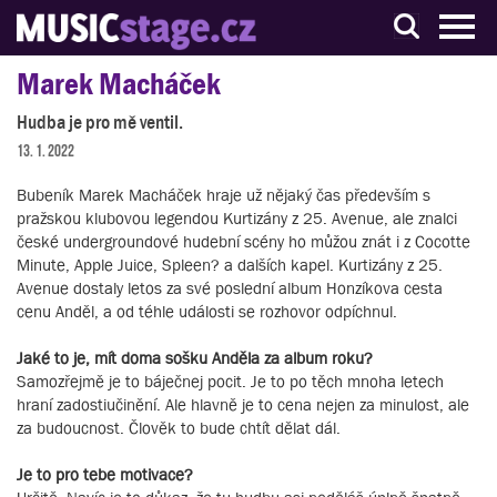
S muzikanty pro muzikanty
Marek Macháček
Hudba je pro mě ventil.
13. 1. 2022
Bubeník Marek Macháček hraje už nějaký čas především s
pražskou klubovou legendou Kurtizány z 25. Avenue, ale znalci
české undergroundové hudební scény ho můžou znát i z Cocotte
Minute, Apple Juice, Spleen? a dalších kapel. Kurtizány z 25.
Avenue dostaly letos za své poslední album Honzíkova cesta
cenu Anděl, a od téhle události se rozhovor odpíchnul.
Jaké to je, mít doma sošku Anděla za album roku?
Samozřejmě je to báječnej pocit. Je to po těch mnoha letech
hraní zadostiučinění. Ale hlavně je to cena nejen za minulost, ale
za budoucnost. Člověk to bude chtít dělat dál.
Je to pro tebe motivace?