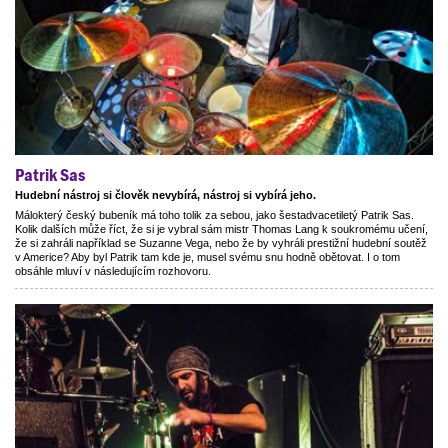
Patrik Sas
Hudební nástroj si člověk nevybírá, nástroj si vybírá jeho.
Málokterý český bubeník má toho tolik za sebou, jako šestadvacetiletý Patrik Sas.
Kolik dalších může říct, že si je vybral sám mistr Thomas Lang k soukromému učení,
že si zahráli například se Suzanne Vega, nebo že by vyhráli prestižní hudební soutěž
v Americe? Aby byl Patrik tam kde je, musel svému snu hodně obětovat. I o tom
obsáhle mluví v následujícím rozhovoru.