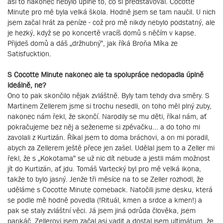
asi to nakonec nebylo úplně to, co si představoval. Cocotte
Minute pro mě byla velká škola. Hodně jsem se tam naučil. U nich
jsem začal hrát za peníze - což pro mě nikdy nebylo podstatný, ale
je hezký, když se po koncertě vracíš domů s něčím v kapse.
Přijdeš domů a dáš „držhubný“, jak říká Broňa Míka ze
Satisfucktion.
S Cocotte Minute nakonec ale ta spolupráce nedopadla úplně
ideálně, ne?
Ono to pak skončilo nějak zvláštně. Byly tam tehdy dva směry. S
Martinem Zellerem jsme si trochu nesedli, on toho měl plný zuby,
nakonec nám řekl, že skončí. Narodily se mu děti, říkal nám, ať
pokračujeme bez něj a seženeme si zpěvačku... a do toho mi
zavolali z Kurtizán. Říkal jsem to doma bráchovi, a on mi poradil,
abych za Zellerem ještě přece jen zašel. Udělal jsem to a Zeller mi
řekl, že s „Kokotama“ se už nic dít nebude a jestli mám možnost
jít do Kurtizán, ať jdu. Tomáš Vartecký byl pro mě velká ikona,
takže to bylo jasný. Jenže tři měsíce na to se Zeller rozhodl, že
uděláme s Cocotte Minute comeback. Natočili jsme desku, která
se podle mě hodně povedla (!Rituál, kmen a srdce a kmen!) a
pak se staly zvláštní věci. Já jsem jiná odrůda člověka, jsem
pankáč. Zellerovi jsem začal asi vadit a dostal jsem ultimátum, že