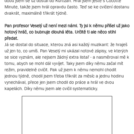
dobu jsem se už dostal do Kurtizán. Hrál jsem ještě s Cocotte
Minute, takže jsem hrál opravdu často. Teď se ke cvičení dostanu
dvakrát, maximálně třikrát týdně.
Pan profesor Veselý už není mezi námi. Ty jsi k němu přišel už jako
hotový hráč, co bubnuje dlouhá léta. Určitě ti ale něco stihl
předat.
Já se dostal do situace, kterou zná asi každý muzikant: že hraješ
už jen to, co umíš. Pan Veselý mi ukázal notové zápisy, ve kterých
se sice vyznám, ale nejsem žádný extra listař - a nasměroval mě k
tomu, abych se mohl dál vyvíjet. Taky jsem díky němu začal mít
režim, pravidelně cvičit. Pak už jsem k němu nemohl chodit
jednou týdně, chodil jsem třeba třikrát za měsíc a jednu hodinu
vynechával, přece jen jsem chodil do práce a hrál ve dvou
kapelách. Díky němu jsem ale cvičil systematicky.