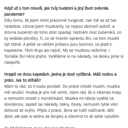
Když už o tom mluvíš, jak tvůj hudební a jiný život ovlivnila
pandemie?
Díky tomu, že jsem mohl pracovně fungovat, tak mě se až tak
nedotkla. Litoval jsem muzikanty, co nejsou zároveň autoři, a
zrovna bubeníci do toho dost spadají. Neznám moc bubeníků, co
by skládal písničky. Ti, co se hraním opravdu živí, na tom museli
být bídně. A ještě ve větším průseru jsou technici, co jezdí s
kapelama. Těch lituju asi nejvíc. My se muzikou neživíme, i
Tomáše živí něco jinýho. Vyděláme si na náklady, na desku jsme si
naspořili.
Hraješ ve dvou kapelách, jedna je dost vytížená. Máš rodinu a
práci. Jak to stíháš?
Mám to rád, co ti budu povídat. Do práce chodit musím, muzika
mě neuživí. Hudba je pro mě ventil. Jsem rád, že o víkendu hraju
a nemusím chodit v montérkách. Muzika mi někdy vydělá na
dovolenou, zaplatí se náklady, blány, činely, nemusím tyhle věci
dotovat ze svýho. Přijdu z práce, žena se tváří naštvaně, děti
zlobí, ale pak si sednu za škopky a všechno to ze sebe vybuším.