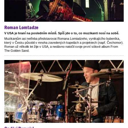
Roman Lomtadze
V USA je hraní na posledním místě. Spíš jde o to, co muzikanti nosí na sobě.
Muzikantům asi netřeba představovat Romana Lomtadzeho, vynikajícího bubeníka,
který v Česku působil v mnoha zavedených kapelách a projektech (např. Čechomor).
Roman už několik let žije v USA, a nedávno natočil svoje první sólové album From
The Golden Sand.