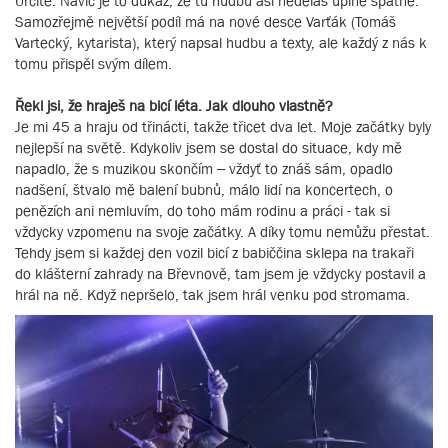
Určitě. Navíc je to důkaz, že tu hudbu asi neděláš úplně špatně.
Samozřejmě největší podíl má na nové desce Varťák (Tomáš
Vartecký, kytarista), který napsal hudbu a texty, ale každý z nás k
tomu přispěl svým dílem.
Řekl jsi, že hraješ na bicí léta. Jak dlouho vlastně?
Je mi 45 a hraju od třinácti, takže třicet dva let. Moje začátky byly
nejlepší na světě. Kdykoliv jsem se dostal do situace, kdy mě
napadlo, že s muzikou skončím – vždyť to znáš sám, opadlo
nadšení, štvalo mě balení bubnů, málo lidí na koncertech, o
penězích ani nemluvím, do toho mám rodinu a práci - tak si
vždycky vzpomenu na svoje začátky. A díky tomu nemůžu přestat.
Tehdy jsem si každej den vozil bicí z babiččina sklepa na trakaři
do klášterní zahrady na Břevnově, tam jsem je vždycky postavil a
hrál na ně. Když nepršelo, tak jsem hrál venku pod stromama.