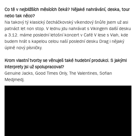
Co tě v nejbližších měsících čeká? Nějaké nahrávání, deska, tour
nebo tak něco?
Na takový tý klasický čecháčkovský víkendový šnůře jsem už asi
patnáct let non stop. V lednu jdu nahrávat s Vikingem další desku
a 3.12. máme poslední letošní koncert v Café V lese s Viah, kde
budem hrát s kapelou celou naší poslední desku Drag i nějaký
úplně nový písničky.
Krom vlastní tvorby se věnuješ také hudební produkci. S jakými
interprety jsi už spolupracoval?
Genuine Jacks, Good Times Only, The Valentines, Sofian
Medjmedj.