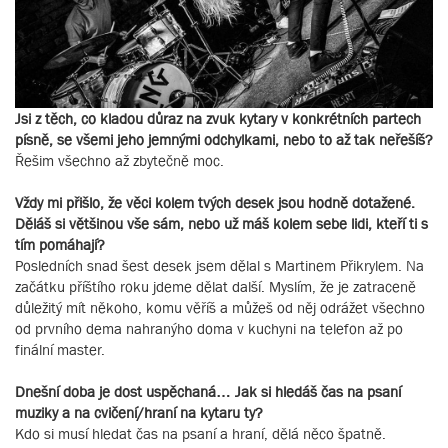
Jsi z těch, co kladou důraz na zvuk kytary v konkrétních partech
písně, se všemi jeho jemnými odchylkami, nebo to až tak neřešíš?
Řešim všechno až zbytečně moc.
Vždy mi přišlo, že věci kolem tvých desek jsou hodně dotažené.
Děláš si většinou vše sám, nebo už máš kolem sebe lidi, kteří ti s
tím pomáhají?
Posledních snad šest desek jsem dělal s Martinem Přikrylem. Na
začátku příštího roku jdeme dělat další. Myslím, že je zatraceně
důležitý mít někoho, komu věříš a můžeš od něj odrážet všechno
od prvního dema nahranýho doma v kuchyni na telefon až po
finální master.
Dnešní doba je dost uspěchaná… Jak si hledáš čas na psaní
muziky a na cvičení/hraní na kytaru ty?
Kdo si musí hledat čas na psaní a hraní, dělá něco špatně.