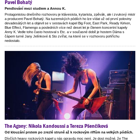
Pavel Bohatý
Pendlování mezi studiem a Annou K.
Protagonistou dnešního rozhovoru je klávesista, kytarista, zpěvák, ale i zvukový mistr
a producent Pavel Bohatý. Na tuzemských pódiích ho lze vídat už od první poloviny
devadesátých let a objevil se v sestavách kapel Big Foot, East Park, Ready Kirken,
Blue Effect, Flamengo a posledních více než deset let je členem koncertní kapely
Anny K. Vedle toho často hostoval s Etc. a v současné době je hostem Dáma s
čápem turné Jany Jelínkové & Sto zvířat, na které se v rozhovoru pohříchu
nedostalo.
The Agony: Nikola Kandoussi a Tereza Pšenčíková
Od klouzání prstem po zrezlé struně až k rockovým riffům na velkých pódiích.
Dívčích heavy rockových kapel u nás opravdu moc není. Je dost možné, že The