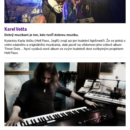
Karel Vošta
Dobrý muzikant je ten, kdo tvoří dobrou muziku.
Kytaristu Karla Voštu (Hell Paso, JegR) znají asi jen hudební fajnšmekři. Že se jedná o
velmi zdatného a originálního muzikanta, dalo jasně na vědomost jeho sólové album
Three Dots... Nyní vydává nové album se svým hudebně dost svébytným projektem
Hell Paso.