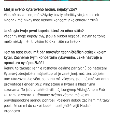
Měl jsi svého kytarového hrdinu, nějaký vzor?
Vlastně asi ani ne, mě vždycky bavily písničky víc jako celek.
Naopak mě nikdy moc nebavil koncept jakejchkoliv hrdinů.
Jaká byla tvoje první kapela, která za něco stála?
Všechny moje kapely byly, jsou a budou nejlepší. Kdyby se tohle
mělo někdy měnit, věším to okamžitě na hřebík.
Teď na tebe budu mít pár takových techničtějších otázek kolem
kytar. Začneme tvým koncertním vybavením. Jaké nástroje a
aparaturu nyní používáš?
Řeknu to takhle: Tenhle rozhovor děláme pár týdnů po natočení
Kytarový zbrojnice a můj setup už je zase jinej, než ten, co jsem
tam ukazoval. Ale věci, co budu mít vždycky, jsou nějaká varianta
Brownface Fender 6G2 Princetonu a kytara s hlazenýma
strunama. To jsou v tuhle chvíli můj LongAmp Viking Amp a Fab
Guitars Lazerbird. S těmahle dvěma věcma mě velmi
pravděpodobně jednou pohřběj. Poslední dobou začínám mít taky
pocit, že se mi do rakve bude muset ještě vejít Hudson
Broadcast.