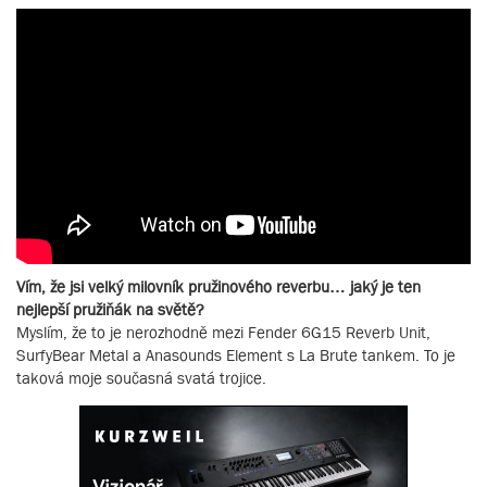
Vím, že jsi velký milovník pružinového reverbu… jaký je ten
nejlepší pružiňák na světě?
Myslím, že to je nerozhodně mezi Fender 6G15 Reverb Unit,
SurfyBear Metal a Anasounds Element s La Brute tankem. To je
taková moje současná svatá trojice.