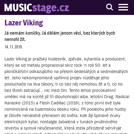
S muzikanty pro muzikanty
Lazer Viking
Já nemám koníčky. Já dělám jenom věci, bez kterých bych
nemohl žít.
14. 11. 2019
Lazer Viking je pražský hudebník, zpěvák, kytarista a producent,
který se od metalu propracoval skrz rock 'n roll 50. let k
písničkářství odkazujícího na přelom šedesátých a sedmdesátých
let. Jeho nekompromisně upřímný projev rozděluje jeho
posluchače na dva tábory, ti co bez něj nemohou žít a ti, co ho
bez lítosti zatracují... nic mezi tím. Tento lehce provokativní
umělec má na kontě již tři dlouhohrající alba, letošní Drag, Radical
Karaoke (2015) a Flesh Cadillac (2016), z toho první dvě byla
nominovaná na tuzemskou desku roku. Při poslechu jeho hudby
je člověk nenásilně přenesen do světa, kde žijí špinavé zvuky
elektrických kytar, nostalgie zabalená v tunách pružinového
reverbu a syrová neučesanost, která zcela přirozeně servíruje