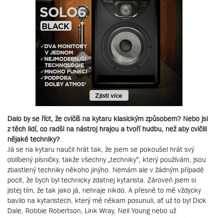
Dalo by se říct, že cvičíš na kytaru klasickým způsobem? Nebo jsi
z těch lidí, co radši na nástroj hrajou a tvoří hudbu, než aby cvičili
nějaké techniky?
Já se na kytaru naučil hrát tak, že jsem se pokoušel hrát svý
oblíbený písničky, takže všechny „techniky“, který používám, jsou
zbastlený techniky někoho jinýho. Nemám ale v žádným případě
pocit, že bych byl technicky zdatnej kytarista. Zároveň jsem si
jistej tím, že tak jako já, nehraje nikdo. A přesně to mě vždycky
bavilo na kytaristech, který mě někam posunuli, ať už to byl Dick
Dale, Robbie Robertson, Link Wray, Neil Young nebo už