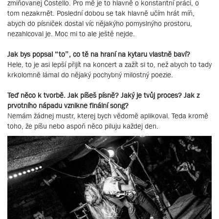
zmiňovanej Costello. Pro mě je to hlavně o konstantní práci, o
tom nezakrnět. Poslední dobou se tak hlavně učím hrát míň,
abych do písniček dostal víc nějakýho pomyslnýho prostoru,
nezahlcoval je. Moc mi to ale ještě nejde.
Jak bys popsal “to”, co tě na hraní na kytaru vlastně baví?
Hele, to je asi lepší přijít na koncert a zažít si to, než abych to tady
krkolomně lámal do nějaký pochybný milostný poezie.
Teď něco k tvorbě. Jak píšeš písně? Jaký je tvůj proces? Jak z
prvotního nápadu vznikne finální song?
Nemám žádnej mustr, kterej bych vědomě aplikoval. Teda kromě
toho, že píšu nebo aspoň něco piluju každej den.