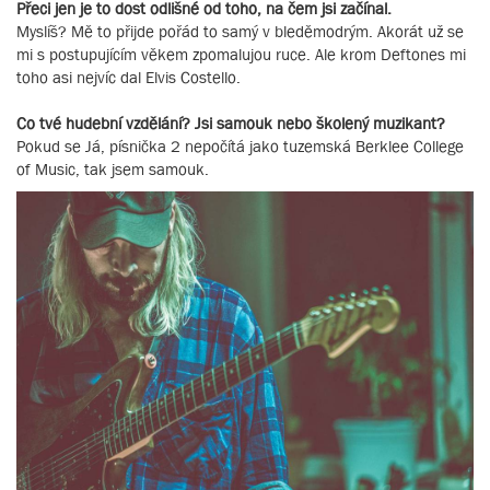
Přeci jen je to dost odlišné od toho, na čem jsi začínal.
Myslíš? Mě to přijde pořád to samý v bleděmodrým. Akorát už se
mi s postupujícím věkem zpomalujou ruce. Ale krom Deftones mi
toho asi nejvíc dal Elvis Costello.
Co tvé hudební vzdělání? Jsi samouk nebo školený muzikant?
Pokud se Já, písnička 2 nepočítá jako tuzemská Berklee College
of Music, tak jsem samouk.