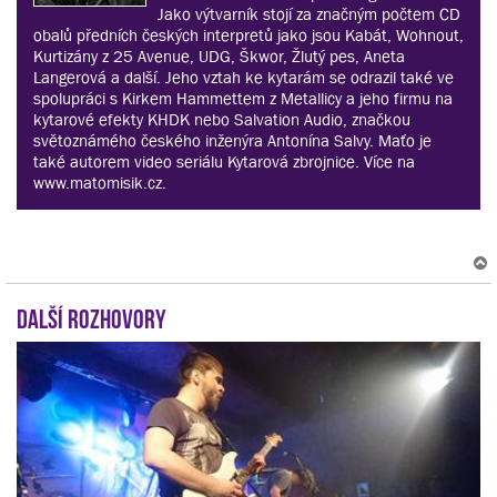
Jako výtvarník stojí za značným počtem CD
obalů předních českých interpretů jako jsou Kabát, Wohnout,
Kurtizány z 25 Avenue, UDG, Škwor, Žlutý pes, Aneta
Langerová a další. Jeho vztah ke kytarám se odrazil také ve
spolupráci s Kirkem Hammettem z Metallicy a jeho firmu na
kytarové efekty KHDK nebo Salvation Audio, značkou
světoznámého českého inženýra Antonína Salvy. Maťo je
také autorem video seriálu Kytarová zbrojnice. Více na
www.matomisik.cz.
Další rozhovory
r