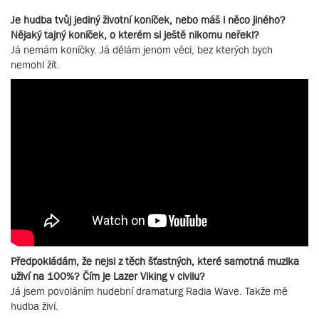
Je hudba tvůj jediný životní koníček, nebo máš i něco jiného?
Nějaký tajný koníček, o kterém si ještě nikomu neřekl?
Já nemám koníčky. Já dělám jenom věci, bez kterých bych
nemohl žít.
Předpokládám, že nejsi z těch šťastných, které samotná muzika
uživí na 100%? Čím je Lazer Viking v civilu?
Já jsem povoláním hudební dramaturg Radia Wave. Takže mě
hudba živí.