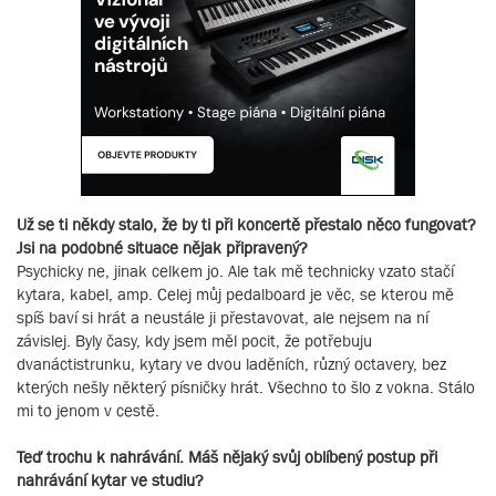
Už se ti někdy stalo, že by ti při koncertě přestalo něco fungovat?
Jsi na podobné situace nějak připravený?
Psychicky ne, jinak celkem jo. Ale tak mě technicky vzato stačí
kytara, kabel, amp. Celej můj pedalboard je věc, se kterou mě
spíš baví si hrát a neustále ji přestavovat, ale nejsem na ní
závislej. Byly časy, kdy jsem měl pocit, že potřebuju
dvanáctistrunku, kytary ve dvou laděních, různý octavery, bez
kterých nešly některý písničky hrát. Všechno to šlo z vokna. Stálo
mi to jenom v cestě.
Teď trochu k nahrávání. Máš nějaký svůj oblíbený postup při
nahrávání kytar ve studiu?