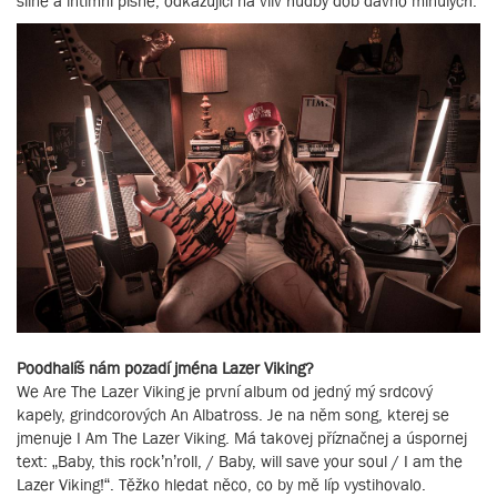
silné a intimní písně, odkazující na vliv hudby dob dávno minulých.
Poodhalíš nám pozadí jména Lazer Viking?
We Are The Lazer Viking je první album od jedný mý srdcový
kapely, grindcorových An Albatross. Je na něm song, kterej se
jmenuje I Am The Lazer Viking. Má takovej příznačnej a úspornej
text: „Baby, this rock’n’roll, / Baby, will save your soul / I am the
Lazer Viking!“. Těžko hledat něco, co by mě líp vystihovalo.