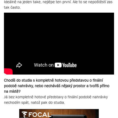
Ideálně na jeden take, nejlépe ten první. Ale to se nepoštěstí zas
tak často.
Chodíš do studia s kompletně hotovou představou o finální
podobě nahrávky, nebo necháváš nějaký prostor a tvoříš přímo
na místě?
Já bez kompletně hotové představy o finální podobě nahrávky
nechodím spát, natož pak do studia.