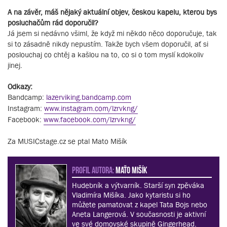
A na závěr, máš nějaký aktuální objev, českou kapelu, kterou bys
posluchačům rád doporučil?
Já jsem si nedávno všiml, že když mi někdo něco doporučuje, tak
si to zásadně nikdy nepustím. Takže bych všem doporučil, ať si
poslouchaj co chtěj a kašlou na to, co si o tom myslí kdokoliv
jinej.
Odkazy:
Bandcamp:
lazerviking.bandcamp.com
Instagram:
www.instagram.com/lzrvkng/
Facebook:
www.facebook.com/lzrvkng/
Za MUSICstage.cz se ptal Mato Mišík
PROFIL AUTORA:
Maťo Mišík
Hudebník a výtvarník. Starší syn zpěváka
Vladimíra Mišíka. Jako kytaristu si ho
můžete pamatovat z kapel Tata Bojs nebo
Aneta Langerová. V současnosti je aktivní
ve své domovské skupině Gingerhead.