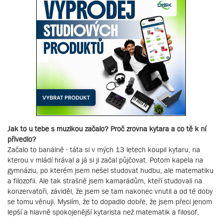
Jak to u tebe s muzikou začalo? Proč zrovna kytara a co tě k ní
přivedlo?
Začalo to banálně - táta si v mých 13 letech koupil kytaru, na
kterou v mládí hrával a já si ji začal půjčovat. Potom kapela na
gymnáziu, po kterém jsem nešel studovat hudbu, ale matematiku
a filozofii. Ale tak strašně jsem kamarádům, kteří studovali na
konzervatoři, záviděl, že jsem se tam nakonec vnutil a od té doby
se tomu věnuji. Myslím, že to dopadlo dobře, že jsem přeci jenom
lepší a hlavně spokojenější kytarista než matematik a filosof.