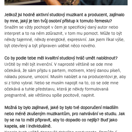
Jelikož jsi hodně aktivní studiový muzikant a producent, zajímalo
by mne, jaký je ten tvůj osobní přístup k tomuto řemeslu?
Snažím se vždy pochopit v čem je specifický daný autor nebo
interpret a to na něm zdůraznit, v tom mu pomoct. Může to být
někdy tajemné, někdy energické, expresivní. Jak jsem říkal výše,
být otevřený a být připraven udělat něco nového.
Co by podle tebe měl kvalitní studiový hráč umět nabídnout?
Určitě by měl být invenční. V naprosté většině se ode mne
očekává, že sám přijdu s partem, motivem, který danou píseň,
náladu posune, umocní. Musím nabízet a na producentovi je, aby
si z toho vybral. Nebo se musím napojit na to, co se ode mne
očekává a tuhle představu, která je někdy formulovaná
pregnantně, ale většinou spíše pocitově, naplnit.
Možná by bylo zajímavé, jaké by bylo tvé doporučení mladším
nebo méně zkušeným muzikantům, pro nahrávání ve studiu. Jak
by se na to měli připravit, aby to dopadlo co nejlíp? Buď jako
kapela, ale i individuálně.