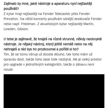
Zajímalo by mne, jaké nástroje a aparaturu nyní nejčastěji
používáš?
Z kytar hraji nejčastěji na Fender Telecaster přes Fender
Princeton. Na větší koncerty používám silnější zesilovače Fender
nebo např. Friedman. Z akustických kytar nejčastěji Martin,
Lowden, Gibson.
U tebe je zajímavé, že hraješ na různé strunné, někdy neobvyklé
nástroje. Je nějaký nástroj, který ještě nemáš nebo na něj
nehraješ a rád bys ho prozkoumal a pořídil si ho?
Tím, že se tomu věnuji už docela dlouho, tak toho mám už
opravdu dost, takže toho zase tolik nezbývá. Ale je velký prostor
pro upgrade v jednotlivých kategoriích, takže o zábavu není
nouze.