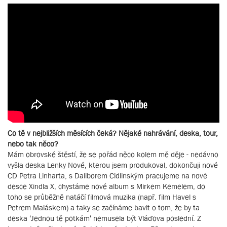
Co tě v nejbližších měsících čeká? Nějaké nahrávání, deska, tour,
nebo tak něco?
Mám obrovské štěstí, že se pořád něco kolem mě děje - nedávno
vyšla deska Lenky Nové, kterou jsem produkoval, dokončuji nové
CD Petra Linharta, s Daliborem Cidlinským pracujeme na nové
desce Xindla X, chystáme nové album s Mirkem Kemelem, do
toho se průběžně natáčí filmová muzika (např. film Havel s
Petrem Maláskem) a taky se začínáme bavit o tom, že by ta
deska ‘Jednou tě potkám‘ nemusela být Vláďova poslední. Z