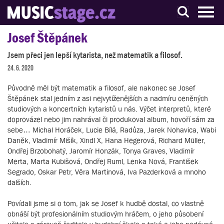
S muzikanty pro muzikanty
Josef Štěpánek
Jsem přeci jen lepší kytarista, než matematik a filosof.
24. 6. 2020
Původně měl být matematik a filosof, ale nakonec se Josef
Štěpánek stal jedním z asi nejvytíženějších a nadmíru ceněných
studiových a koncertních kytaristů u nás. Výčet interpretů, které
doprovázel nebo jim nahrával či produkoval album, hovoří sám za
sebe… Michal Horáček, Lucie Bílá, Radůza, Jarek Nohavica, Wabi
Daněk, Vladimír Mišík, Xindl X, Hana Hegerová, Richard Müller,
Ondřej Brzobohatý, Jaromír Honzák, Tonya Graves, Vladimír
Merta, Marta Kubišová, Ondřej Ruml, Lenka Nová, František
Segrado, Oskar Petr, Věra Martinová, Iva Pazderková a mnoho
dalších.
Povídali jsme si o tom, jak se Josef k hudbě dostal, co vlastně
obnáší být profesionálním studiovým hráčem, o jeho působení