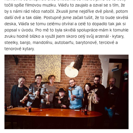
točili spíše filmovou muziku. Vláďu to zaujalo a ozval se s tím, že
by s námi rád něco natočil. Zkusili jsme nejdříve dvě písně, potom
další dvě a tak dále. Postupně jsme začali tušit, že to bude skvělá
deska, Vláďa se tomu celému otvíral a celé to dopadlo tak jak si
popsal v úvodu. Pro mě to byla skvělá spolupráce-mám k tomuhle
zvuku hodně blízko a využil jsem skoro celý svůj arzenál - kytary,
steelky, banjo, mandolínu, autobarfu, barytonové, terciové a
tenorové kytary.