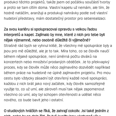
produkci těchto projektů, takže jsem od počátku součástí tvorby
a proto se tam cítím doma. Vlastní kapelu už nemám, ale tím, že
hodně natáčím, aranžuji a produkuji nahrávky podle své vlastní
hudební představy, mám dostatečný prostor pro seberealizaci.
Za svou kariéru si spolupracoval opravdu s velkou řadou
interpretů a kapel. Zajímalo by mne, které z nich pro tebe byli
nějak významné, nebo osobně důležité či výjimečné?
Strašně rád bych se vyhnul klišé, že všechny mé spolupráce byly a
jsou pro mě důležité, ale je to tak. Míra toho, co se člověk naučí
během nějaké spolupráce, není úměrná počtu diváků na
koncertech nebo množství prodaných cédéček. Je to překvapivý
proces, kdy se člověk může něco zajímavého dozvědět například
během práce na hudebně ne úplně zajímavém projektu. Pro mou
cestu bylo vždycky zásadní být otevřený každé nové spolupráci,
každou z nich brát jako nový začátek, kdy člověk samozřejmě
využije to, co už umí, ale zároveň musí tak nějak zapomenout
všechno co umí, aby byl schopen otevřenosti a udělat něco
nového, co bude bavit jeho i ostatní.
O studiových hráčích se říká, že zahrají cokoliv. Jsi také jedním z