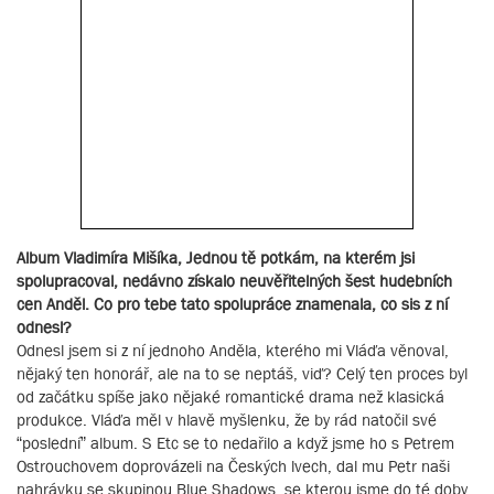
Album Vladimíra Mišíka, Jednou tě potkám, na kterém jsi
spolupracoval, nedávno získalo neuvěřitelných šest hudebních
cen Anděl. Co pro tebe tato spolupráce znamenala, co sis z ní
odnesl?
Odnesl jsem si z ní jednoho Anděla, kterého mi Vláďa věnoval,
nějaký ten honorář, ale na to se neptáš, viď? Celý ten proces byl
od začátku spíše jako nějaké romantické drama než klasická
produkce. Vláďa měl v hlavě myšlenku, že by rád natočil své
“poslední” album. S Etc se to nedařilo a když jsme ho s Petrem
Ostrouchovem doprovázeli na Českých lvech, dal mu Petr naši
nahrávku se skupinou Blue Shadows, se kterou jsme do té doby