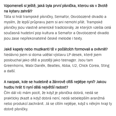
Vzpomeneš si ještě, jaká byla první písnička, kterou sis v životě
na kytaru zahrál?
Táta si hrál trampské písničky, Semafor, Osvobozené divadlo a
myslím, že lepší průpravu jsem si ani nemohl přát. Trampské
písničky jsou vlastně americké tradicionály, ze kterých vzešla celá
současná hudební pop kultura a Semafor a Osvobozené divadlo
jsou zase nepřekonatelné české melodie i texty.
Jaké kapely nebo muzikanti tě v počátcích formovali a ovlivnili?
Nedávno jsem si doma udělal výstavu LP desek, které jsem
poslouchal jako dítě a později jako teenager. Jsou tam
Greenhorns, Wabi Daněk, Beatles, Abba, U2, Chick Corea, Sting
a další.
A naopak, kde se hudebně a žánrově cítíš nejlépe nyní? Jakou
hudbu hrát ti nyní dělá největší radost?
Čím dál víc mám pocit, že když je písnička dobrá, nedá se
prakticky zkazit a když dobrá není, nedá sebelepším aranžmá
nebo produkcí zachránit. Já se cítím nejlépe, když s někým hraji ty
dobré písničky.