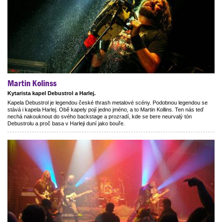
Martin Kolinss
Kytarista kapel Debustrol a Harlej.
Kapela Debustrol je legendou české thrash metalové scény. Podobnou legendou se
stává i kapela Harlej. Obě kapely pojí jedno jméno, a to Martin Kollins. Ten nás teď
nechá nakouknout do svého backstage a prozradí, kde se bere neurvalý tón
Debustrolu a proč basa v Harleji duní jako bouře.