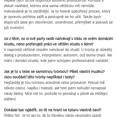
Kapele bych určitě doporučil dobrého producenta. Pomůže jí
získat nadhled, kterou ona sama většinou mít nemůže.
Individuálně je to obtížnější. Je to hodně specifický proces, který
je opravdu potřeba zažít a postupně se ho učit. Takže bych
doporučil zase jen otevřenost, uvolněnost, přemýšlet a pokusit se
být invenční.
Jsi z těch, co si své party radši nahrávají v klidu ve svém domácím
studiu, nebo preferuješ práci ve větším studiu s lidmi?
V naprosté většině chodím nahrávat do studií. U tvorby je důležitý
dialog s producentem, interpretem, autorem, což doma chybí. Ale
mám i domácí studio, kde jsem schopen profesionálně natáčet.
Jak je to u tebe se samotnou tvorbou? Píšeš vlastní muziku?
Jsou součástí této tvorby například i texty?
Nejčastěji je tou tvorbou aranžmá nebo produkce. Pokud mě
někdo osloví, napíšu i melodii, ale text jsem bohužel nenapsal
nikdy žádný. Mrzí mě to, protože to považuji u písně za stěžejní
sdělení.
Dokázal bys vyjádřit, co tě na hraní na kytaru vlastně baví?
Těžko říct. Je to asi to, že to člověku nikdy neumožní úplně