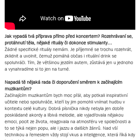
Jak vypadá tvá příprava přímo před koncertem? Rozehrávaní se,
protáhnutí těla, nějaké rituály či dokonce stimulanty…
Žádné specifické rituály nemám. Je příjemné se trochu rozehrát,
zklidnit a uvolnit, čemuž pomáhá občas i rituální drink se
spoluhráči. Tím, že většinou jezdím autem, zůstává jen u jednoho
a vynahradíme si to jen na turné.
Napadá tě nějaká rada či doporučení směrem k začínajícím
muzikantům?
Začínajícím muzikantům bych moc přál, aby potkali inspirativní
učitele nebo spoluhráče, kteří by jim pomohli vnímat hudbu v
kontextu celé kultury. Dobrá písnička nikdy nebyla jen dobře
poskládané akordy a líbivá melodie, ale vyjadřovala nějakou
emoci, pocit ze života, reagovala na atmosféru ve společnosti a
to se týká nejen popu, ale i jazzu a dalších žánrů. Nad vší
technikou a řemeslem vždy stojí vkus a inteligence, která říká kdy