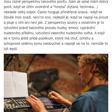
Jsou různé perspektivy takového pocitu. Sám ze sebe mám dobrý
pocit, když se cítím uvolněně a “hmota” (kytara, technika...)
neklade velký odpor. Často funguje přiměřená únava - když se
člověk moc snaží, není to ono, nejlepší je, když se napojí na proud
a pluje s ním ani neví jak. Z perspektivy souhry s ostatními je to
vytvoření právě takového proudu hudby, emocí, vyprávění
hudebního příběhu, vytvoření vlastního hudebního světa. A když
se k tomu ještě přidá publikum, které má chuť, ochotu a
schopnost celému tomu naslouchat a napojit se na to, nemůže to
být lepší.