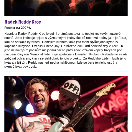
Radek Reddy Kroc
Rocker na 200 %.
Kytarista Radek Reddy Kroc je velmi známá postava na české rockově metalové
scéně. Jeho jméno je spjato s významnými jmény české rockové scény jako je Ferat,
kde se setkal s kytaristou Danielem Krobem, dále jste mohli slyšet jeho kytaru v
kapelách Krayson, Excalibur nebo Joy. Od března 2016 drtí pekelné riffy v Torru. K
jeho nejnovějším počinům ale jednoznačně patří znovuoživení kapely Kreyson pod
názvem Kreyson Memorial, kde hraje společně s Danielem Krobem. Nebudeme se ale
zabývat bulvárem, který se strhl okolo tohoto projektu. Za Reddyho vždy mluvila jeho
kytara a její tón. Reddy nás teď nechá nahlédnout, kde se bere ten jeho ostrý a
syrový kytarový zvuk.