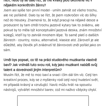
nich, nebo by se dalo říct, že tvé kvality jsou ukotvené víc v
nějakém konkrétním žánru?
Jsem asi spíše ten první model - umím zahrát od všeho trochu,
ale nic pořádně. Dalo by se říct, že jsem rozkročen víc do šířky
než do hloubky. Znamená to, že když pracuji na nějaké desce a
producent by tam chtěl trochu jazzové kytary tak to zvládnu, ale
pokud by to měla být konceptuální jazzová deska, znám množství
kolegů, kteří by to zahráli mnohem lépe. To samé platí o dalších
žánrech - country, rocku, alternativě, klasice atd. Zároveň je ale
důležité, aby člověk při zvládnutí té žánrovosti zněl pořád jako on
sám.
Uměl bys popsat, co tě na práci studiového muzikanta vlastně
baví? Jak vnímáš tuto svou roli, kdy jako muzikant nabízíš svůj
talent a dovednosti jiným interpretům?
Musím říct, že mě to moc baví a snad i čím dál tím víc. Celý ten
kreativní proces, kdy se z myšlenky rodí celý nový hudební svět,
mi připadá krásný a vzrušující. Navíc můžu hrát na spoustu
nástrojů, vytvářet množství barev, což mi naživo vždycky chybí.