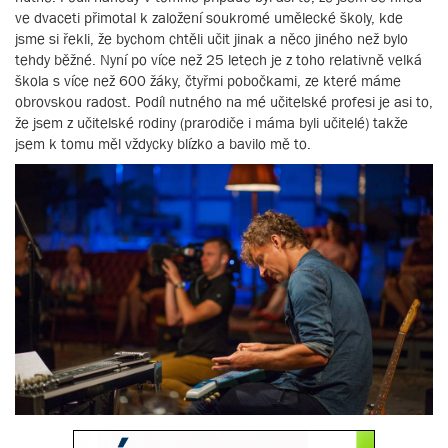
ve dvaceti přimotal k založení soukromé umělecké školy, kde
jsme si řekli, že bychom chtěli učit jinak a něco jiného než bylo
tehdy běžné. Nyní po více než 25 letech je z toho relativně velká
škola s více než 600 žáky, čtyřmi pobočkami, ze které máme
obrovskou radost. Podíl nutného na mé učitelské profesi je asi to,
že jsem z učitelské rodiny (prarodiče i máma byli učitelé) takže
jsem k tomu měl vždycky blízko a bavilo mě to.