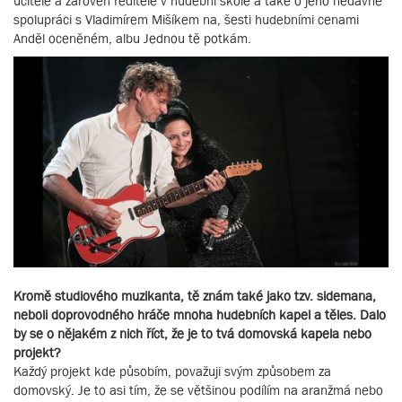
učitele a zároveň ředitele v hudební škole a také o jeho nedávné
spolupráci s Vladimírem Mišíkem na, šesti hudebními cenami
Anděl oceněném, albu Jednou tě potkám.
Kromě studiového muzikanta, tě znám také jako tzv. sidemana,
neboli doprovodného hráče mnoha hudebních kapel a těles. Dalo
by se o nějakém z nich říct, že je to tvá domovská kapela nebo
projekt?
Každý projekt kde působím, považuji svým způsobem za
domovský. Je to asi tím, že se většinou podílím na aranžmá nebo