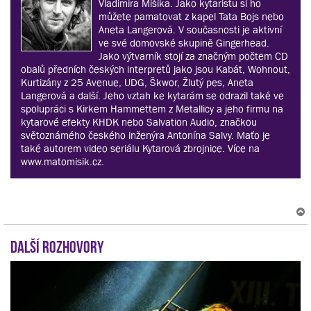
Vladimíra Mišíka. Jako kytaristu si ho
můžete pamatovat z kapel Tata Bojs nebo
Aneta Langerová. V současnosti je aktivní
ve své domovské skupině Gingerhead.
Jako výtvarník stojí za značným počtem CD
obalů předních českých interpretů jako jsou Kabát, Wohnout,
Kurtizány z 25 Avenue, UDG, Škwor, Žlutý pes, Aneta
Langerová a další. Jeho vztah ke kytarám se odrazil také ve
spolupráci s Kirkem Hammettem z Metallicy a jeho firmu na
kytarové efekty KHDK nebo Salvation Audio, značkou
světoznámého českého inženýra Antonína Salvy. Maťo je
také autorem video seriálu Kytarová zbrojnice. Více na
www.matomisik.cz.
Další rozhovory
r