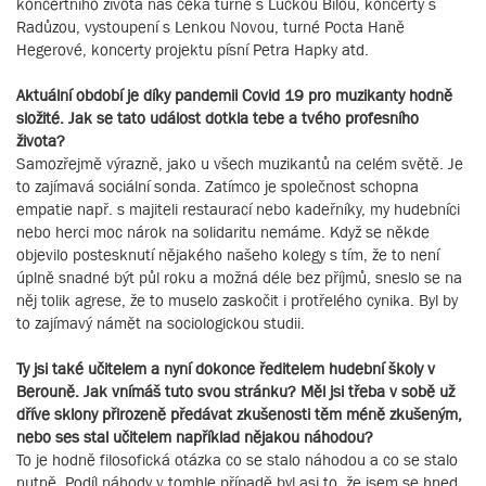
koncertního života nás čeká turné s Luckou Bílou, koncerty s
Radůzou, vystoupení s Lenkou Novou, turné Pocta Haně
Hegerové, koncerty projektu písní Petra Hapky atd.
Aktuální období je díky pandemii Covid 19 pro muzikanty hodně
složité. Jak se tato událost dotkla tebe a tvého profesního
života?
Samozřejmě výrazně, jako u všech muzikantů na celém světě. Je
to zajímavá sociální sonda. Zatímco je společnost schopna
empatie např. s majiteli restaurací nebo kadeřníky, my hudebníci
nebo herci moc nárok na solidaritu nemáme. Když se někde
objevilo postesknutí nějakého našeho kolegy s tím, že to není
úplně snadné být půl roku a možná déle bez příjmů, sneslo se na
něj tolik agrese, že to muselo zaskočit i protřelého cynika. Byl by
to zajímavý námět na sociologickou studii.
Ty jsi také učitelem a nyní dokonce ředitelem hudební školy v
Berouně. Jak vnímáš tuto svou stránku? Měl jsi třeba v sobě už
dříve sklony přirozeně předávat zkušenosti těm méně zkušeným,
nebo ses stal učitelem například nějakou náhodou?
To je hodně filosofická otázka co se stalo náhodou a co se stalo
nutně. Podíl náhody v tomhle případě byl asi to, že jsem se hned