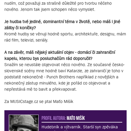
nudím, což považuji za strašně důležité pro tvorbu něčeho
nového. Jenom tak jsem schopen něco vymyslet.
Je hudba tvé jediné, dominantní téma v životě, nebo máš i jiné
záliby či koníčky?
Kromě hudby se věnuji hodně sportu, architektuře, designu, mám
rád film, televizi, seriály.
A na závěr, máš nějaký aktuální objev - domácí či zahraniční
kapelu, kterou bys posluchačům rád doporučil?
Snažím se neustále objevovat něco nového. Ze současné česko-
slovenské scény mne hodně baví Katarzie, ze zahraničí je toho v
podstatě nekonečně - Punch Brothers například z novějších a
nekonečný zástup minulého, kde je pořád co objevovat a
nepřestává mě to bavit a překvapovat.
Za MUSICstage.cz se ptal Maťo Mišík
PROFIL AUTORA:
Maťo Mišík
Hudebník a výtvarník. Starší syn zpěváka