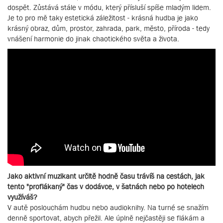
dospět. Zůstává stále v módu, který přísluší spíše mladým lidem.
Je to pro mě taky estetická záležitost - krásná hudba je jako
krásný obraz, dům, prostor, zahrada, park, město, příroda - tedy
vnášení harmonie do jinak chaotického světa a života.
Jako aktivní muzikant určitě hodně času trávíš na cestách, jak
tento "proflákaný" čas v dodávce, v šatnách nebo po hotelech
využíváš?
V autě poslouchám hudbu nebo audioknihy. Na turné se snažím
denně sportovat, abych přežil. Ale úplně nejčastěji se flákám a