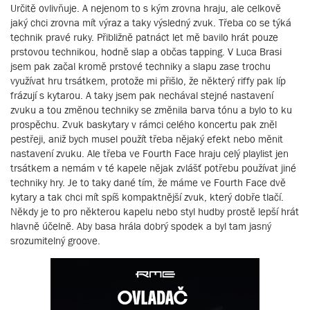
Určitě ovlivňuje. A nejenom to s kým zrovna hraju, ale celkově
jaký chci zrovna mít výraz a taky výsledný zvuk. Třeba co se týká
technik pravé ruky. Přibližně patnáct let mě bavilo hrát pouze
prstovou technikou, hodně slap a občas tapping. V Luca Brasi
jsem pak začal kromě prstové techniky a slapu zase trochu
využívat hru trsátkem, protože mi přišlo, že některý riffy pak líp
frázují s kytarou. A taky jsem pak nechával stejné nastavení
zvuku a tou změnou techniky se změnila barva tónu a bylo to ku
prospěchu. Zvuk baskytary v rámci celého koncertu pak zněl
pestřeji, aniž bych musel použít třeba nějaký efekt nebo měnit
nastavení zvuku. Ale třeba ve Fourth Face hraju celý playlist jen
trsátkem a nemám v té kapele nějak zvlášť potřebu používat jiné
techniky hry. Je to taky dané tím, že máme ve Fourth Face dvě
kytary a tak chci mít spíš kompaktnější zvuk, který dobře tlačí.
Někdy je to pro některou kapelu nebo styl hudby prostě lepší hrát
hlavně účelně. Aby basa hrála dobrý spodek a byl tam jasný
srozumitelný groove.