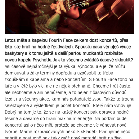
Letos máte s kapelou Fourth Face celkem dost koncertů, přes
léto jste hráli na hodně festivalech. Spoustu času věnuješ výuce
baskytary a k tomu ještě s další partou muzikantů rozbíháte
novou kapelu Psychotix. Jak to všechno zvládáš časově skloubit?
Asi časově nejnáročnější je ta výuka. Výhodou ale je, že můžu
domlouvat s žáky termíny dopředu a uzpůsobit to třeba
zkouškám s kapelama a nebo koncertům. S Fourth Face toho na
jaře a v létě bylo víc, ale ne nějak přehnaně. Chceme hrát často,
ale nechceme a ani nemůžeme, a to nejen z časových důvodů,
jezdit na všechny akce, kam nás pořadatelé zvou. Takže to trochu
selektujeme a výsledkem je počet koncertů, který nám vyhovuje.
Dobrý na tom je to, že se na každý koncert pak opravdu hodně
těšíme a dáváme do hraní maximum energie. Na podzim bude
koncertů asi o něco míň, protože se chceme víc věnovat nové
tvorbě. Máme rozpracovaných několik skladeb. Plánujeme něco
nahrát a postupně pak taky začít nový materiál hrát na živo.