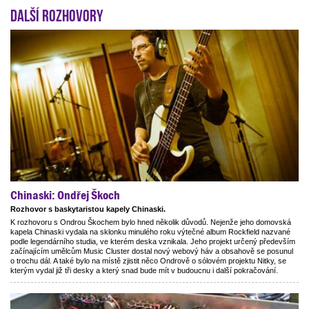
Další rozhovory
r
Chinaski: Ondřej Škoch
Rozhovor s baskytaristou kapely Chinaski.
K rozhovoru s Ondrou Škochem bylo hned několik důvodů. Nejenže jeho domovská
kapela Chinaski vydala na sklonku minulého roku výtečné album Rockfield nazvané
podle legendárního studia, ve kterém deska vznikala. Jeho projekt určený především
začínajícím umělcům Music Cluster dostal nový webový háv a obsahově se posunul
o trochu dál. A také bylo na místě zjistit něco Ondrově o sólovém projektu Nitky, se
kterým vydal již tři desky a který snad bude mít v budoucnu i další pokračování.