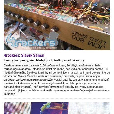
4rockers: Slávek Šámal
Lampy jsou pro ty, kteří hledají pocit, feeling a radost ze hry.
Onehdá se mi stalo, že moje 5150 počala topit tak, že si bylo možné na chladicí
mřížce ugrilovat steak. Nedalo se dělat nic jiného, než vyhledat odbornou pomoc. Při
hledání šikovného člověka, který by mi pomohl, jsem narazil na firmu 4rockers, kterou
vlastní pan Slávek Šámal. Při bližším průzkum jsem zjistil, že pan Šámal nejen
opravuje, ale také modifikuje zesilovače, vyrábí aparáty a efekty. Krom toho je aktivní
muzikant a kytarovému zvuku rozumí jako málokdo. Jeho práce je ceněna i u
zahraničních kytaristů, kteří neváhají přivézt své aparáty do Prahy a nechat si je
poupravit. I já jsem podlehl a zvuk mého upraveného zesilovače je najednou mnohem
luxusnější.