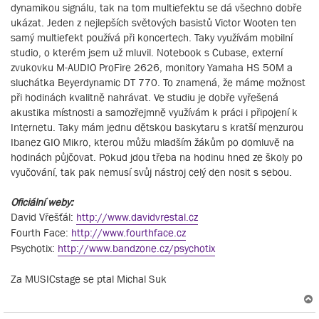
dynamikou signálu, tak na tom multiefektu se dá všechno dobře
ukázat. Jeden z nejlepších světových basistů Victor Wooten ten
samý multiefekt používá při koncertech. Taky využívám mobilní
studio, o kterém jsem už mluvil. Notebook s Cubase, externí
zvukovku M-AUDIO ProFire 2626, monitory Yamaha HS 50M a
sluchátka Beyerdynamic DT 770. To znamená, že máme možnost
při hodinách kvalitně nahrávat. Ve studiu je dobře vyřešená
akustika místnosti a samozřejmně využívám k práci i připojení k
Internetu. Taky mám jednu dětskou baskytaru s kratší menzurou
Ibanez GIO Mikro, kterou můžu mladším žákům po domluvě na
hodinách půjčovat. Pokud jdou třeba na hodinu hned ze školy po
vyučování, tak pak nemusí svůj nástroj celý den nosit s sebou.
Oficiální weby:
David Vřešťál:
http://www.davidvrestal.cz
Fourth Face:
http://www.fourthface.cz
Psychotix:
http://www.bandzone.cz/psychotix
Za MUSICstage se ptal Michal Suk