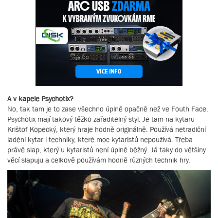
A v kapele Psychotix?
No, tak tam je to zase všechno úplně opačně než ve Fouth Face.
Psychotix mají takový těžko zařaditelný styl. Je tam na kytaru
Krištof Kopecký, který hraje hodně originálně. Používá netradiční
ladění kytar i techniky, které moc kytaristů nepoužívá. Třeba
právě slap, který u kytaristů není úplně běžný. Já taky do většiny
věcí slapuju a celkově používám hodně různých technik hry.