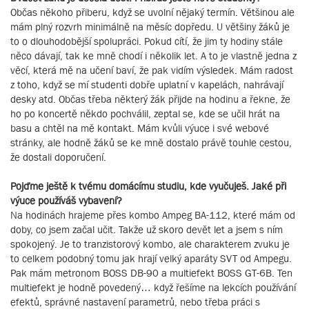
Občas někoho přiberu, když se uvolní nějaký termín. Většinou ale
mám plný rozvrh minimálně na měsíc dopředu. U většiny žáků je
to o dlouhodobější spolupráci. Pokud cítí, že jim ty hodiny stále
něco dávají, tak ke mně chodí i několik let. A to je vlastně jedna z
věcí, která mě na učení baví, že pak vidím výsledek. Mám radost
z toho, když se mí studenti dobře uplatní v kapelách, nahrávají
desky atd. Občas třeba některý žák přijde na hodinu a řekne, že
ho po koncertě někdo pochválil, zeptal se, kde se učil hrát na
basu a chtěl na mě kontakt. Mám kvůli výuce i své webové
stránky, ale hodně žáků se ke mně dostalo právě touhle cestou,
že dostali doporučení.
Pojďme ještě k tvému domácímu studiu, kde vyučuješ. Jaké při
výuce používáš vybavení?
Na hodinách hrajeme přes kombo Ampeg BA-112, které mám od
doby, co jsem začal učit. Takže už skoro devět let a jsem s ním
spokojený. Je to tranzistorový kombo, ale charakterem zvuku je
to celkem podobný tomu jak hrají velký aparáty SVT od Ampegu.
Pak mám metronom BOSS DB-90 a multiefekt BOSS GT-6B. Ten
multiefekt je hodně povedený… když řešíme na lekcích používání
efektů, správné nastavení parametrů, nebo třeba práci s