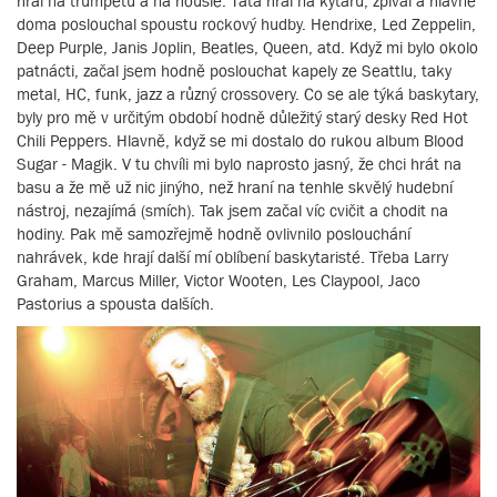
hrál na trumpetu a na housle. Táta hrál na kytaru, zpíval a hlavně
doma poslouchal spoustu rockový hudby. Hendrixe, Led Zeppelin,
Deep Purple, Janis Joplin, Beatles, Queen, atd. Když mi bylo okolo
patnácti, začal jsem hodně poslouchat kapely ze Seattlu, taky
metal, HC, funk, jazz a různý crossovery. Co se ale týká baskytary,
byly pro mě v určitým období hodně důležitý starý desky Red Hot
Chili Peppers. Hlavně, když se mi dostalo do rukou album Blood
Sugar - Magik. V tu chvíli mi bylo naprosto jasný, že chci hrát na
basu a že mě už nic jinýho, než hraní na tenhle skvělý hudební
nástroj, nezajímá (smích). Tak jsem začal víc cvičit a chodit na
hodiny. Pak mě samozřejmě hodně ovlivnilo poslouchání
nahrávek, kde hrají další mí oblíbení baskytaristé. Třeba Larry
Graham, Marcus Miller, Victor Wooten, Les Claypool, Jaco
Pastorius a spousta dalších.