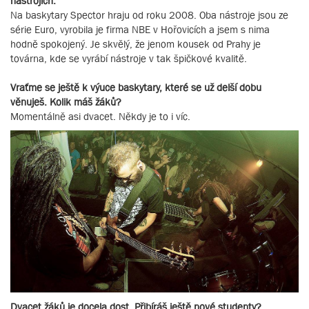
nástrojích.
Na baskytary Spector hraju od roku 2008. Oba nástroje jsou ze
série Euro, vyrobila je firma NBE v Hořovicích a jsem s nima
hodně spokojený. Je skvělý, že jenom kousek od Prahy je
továrna, kde se vyrábí nástroje v tak špičkové kvalitě.
Vraťme se ještě k výuce baskytary, které se už delší dobu
věnuješ. Kolik máš žáků?
Momentálně asi dvacet. Někdy je to i víc.
Dvacet žáků je docela dost. Přibíráš ještě nové studenty?