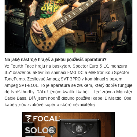
Na jaké nástroje hraješ a jakou používáš aparaturu?
Ve Fourth Face hraju na baskytaru Spector Euro 5 LX, menzura
35“ osazenou aktivními snímači EMG DC a elektronikou Spector
TonePump. Zesilovač Ampeg SVT-3PRO v kombinaci s boxem
Ampeg SVT-810E. To je aparatura se zvukem, který dobře funguje
do tvrdší hudby. Dál už jenom kvalitní kabel… teď zrovna Monster
Cable Bass. Dřív jsem hodně dlouho používal kabel DiMarzio. Oba
kabely jsou zvukově super a skoro nezničitelný.