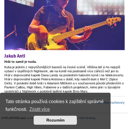
Jakub Antl
Hrát to samé je nuda.
Kuba je jedním z nejvytíženějších basistů na české scéně. Většina lidí si ho nejspíš
vybaví v úspěšných Nightwork, ale na kontě má podstatně více zářezů než jen to.
Hrál v doprovodné kapele Dana Landy na posledním halovém turné i na Velekoncertu.
Hrál v doprovodné kapele Petera Aristona v době, kdy natočil duet s Mel C (Spice
Girls). V poslední době hrál i s Adamem Mišíkem a v současnosti působí především s
Pavlem Calltou, High Vibes, Fabienne a v dalších projektech, mimo jiné i s bývalými
spoluhráči z Nightwork v podobně laděné kapele Brno Mars.
Tato stránka používá cookies k zajištění správné
...všechny rozhovory
funkčnosti.
Zjistit více
© ATLANTIDA spol. s r.o. |
Kontaktní údaje
| Hosting:
Váš Hosting
Rozumím