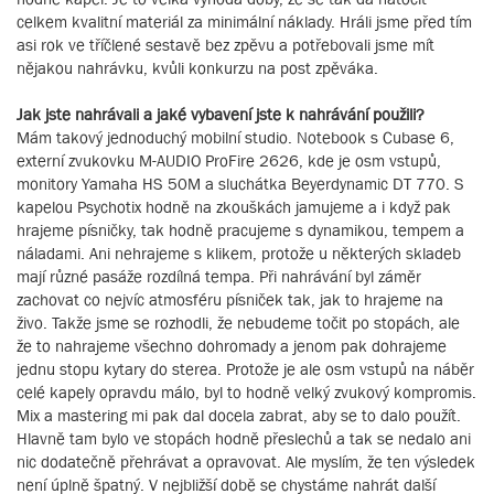
celkem kvalitní materiál za minimální náklady. Hráli jsme před tím
asi rok ve tříčlené sestavě bez zpěvu a potřebovali jsme mít
nějakou nahrávku, kvůli konkurzu na post zpěváka.
Jak jste nahrávali a jaké vybavení jste k nahrávání použili?
Mám takový jednoduchý mobilní studio. Notebook s Cubase 6,
externí zvukovku M-AUDIO ProFire 2626, kde je osm vstupů,
monitory Yamaha HS 50M a sluchátka Beyerdynamic DT 770. S
kapelou Psychotix hodně na zkouškách jamujeme a i když pak
hrajeme písničky, tak hodně pracujeme s dynamikou, tempem a
náladami. Ani nehrajeme s klikem, protože u některých skladeb
mají různé pasáže rozdílná tempa. Při nahrávání byl záměr
zachovat co nejvíc atmosféru písniček tak, jak to hrajeme na
živo. Takže jsme se rozhodli, že nebudeme točit po stopách, ale
že to nahrajeme všechno dohromady a jenom pak dohrajeme
jednu stopu kytary do sterea. Protože je ale osm vstupů na náběr
celé kapely opravdu málo, byl to hodně velký zvukový kompromis.
Mix a mastering mi pak dal docela zabrat, aby se to dalo použít.
Hlavně tam bylo ve stopách hodně přeslechů a tak se nedalo ani
nic dodatečně přehrávat a opravovat. Ale myslím, že ten výsledek
není úplně špatný. V nejbližší době se chystáme nahrát další