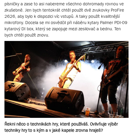
písničky a zase to asi nabereme všechno dohromady rovnou ve
zkušebně. Jen bych tentokrát chtěl použít dvě zvukovky ProFire
2626, aby bylo k dispozici víc vstupů. A taky použít kvalitnější
mikrofony. Docela se mi osvědčil při náběru kytary Palmer PDI-09
kytarový DI box, který se zapojuje mezi zesilovač a bednu. Ten
bych chtěl použít znovu.
Řekni něco o technikách hry, které používáš. Ovlivňuje výběr
techniky hry to s kým a v jaké kapele zrovna hraješ?