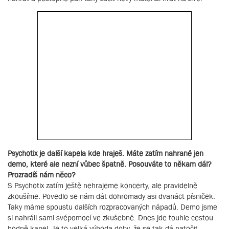
Psychotix je další kapela kde hraješ. Máte zatím nahrané jen
demo, které ale nezní vůbec špatně. Posouváte to někam dál?
Prozradíš nám něco?
S Psychotix zatím ještě nehrajeme koncerty, ale pravidelně
zkoušíme. Povedlo se nám dát dohromady asi dvanáct písniček.
Taky máme spoustu dalších rozpracovaných nápadů. Demo jsme
si nahráli sami svépomocí ve zkušebně. Dnes jde touhle cestou
hodně kapel. Je to velká výhoda doby, že se tak dá natočit