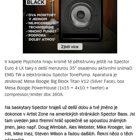
V kapele Psychotix hraju kromě té pětistrunky ještě na Spector
Euro 4 LX taky s delší menzurou 35“ osazenou aktivními snímači
EMG TW a elektronikou Spector TonePump. Aparatura je
zesilovač Mesa Boogie Big Block Titan V12 (Silver Face), box
Mesa Boogie PowerHouse (1x15 + 4x10 + tweter) a
compressor/limiter dbx 160A.
Na baskytary Spector hraješ už delší dobu a tvé jméno je
dokonce v Artist Zone na amerických stránkách Spector Bass. Jsi
tam uveden jako firemní hráč společně se spoustou známých
jmen, jako např. Doug Wimbish, Alex Webster, Mike Kroeger, Ian
Hill, Mike Inez, Steven Wilson a řadou dalších. Řekni něco o těch