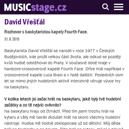
S muzikanty pro muzikanty
David Vřešťál
Rozhovor s baskytaristou kapely Fourth Face.
31. 8. 2015
Baskytarista David Vřešťál se narodil v roce 1977 v Českých
Budějovicích, kde prožil velkou část života, ale odkud se později
kvůli hudbě odstěhoval do Prahy. V současné době hraje v
hardcore-crossoverové kapele Fourth Face. Dříve hrál například v
crossoverové kapele Luca Brasi a v řadě dalších. Posledních osm
let se mimo jiných hudebních aktivit intenzivně věnuje výuce hry
na baskytaru.
V kolika letech jsi začal hrát na baskytaru, jaké byly tvé hudební
začátky a co tě nejvíc ovlivnilo?
Na baskytaru hraju od čtrnácti. Před tím jsem trochu hrál na
kytaru a vždy mě bavilo zkoušet hrát na skoro všechny hudební
nástroje. Hudba mě hodně obklopovala už od dětství. Můj děda