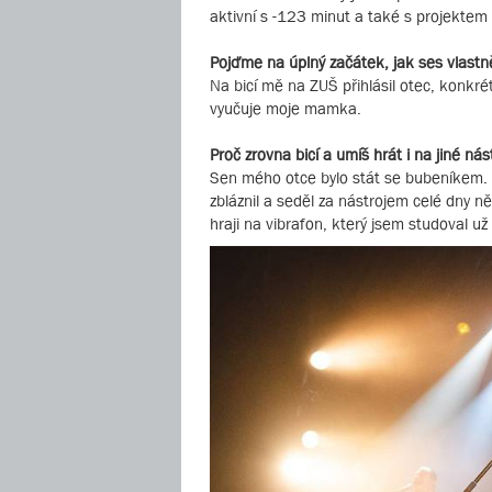
aktivní s -123 minut a také s projekt
Pojďme na úplný začátek, jak ses vlastně
Na bicí mě na ZUŠ přihlásil otec, konkré
vyučuje moje mamka.
Proč zrovna bicí a umíš hrát i na jiné nás
Sen mého otce bylo stát se bubeníkem. J
zbláznil a seděl za nástrojem celé dny ně
hraji na vibrafon, který jsem studoval u