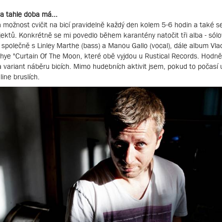
va tahle doba má...
h možnost cvičit na bicí pravidelně každý den kolem 5-6 hodin a také s
jektů. Konkrétně se mi povedlo během karantény natočit tři alba - sól
 společně s Linley Marthe (bass) a Manou Gallo (vocal), dále album Vla
hye "Curtain Of The Moon, které obě vyjdou u Rustical Records. Hodn
 variant náběru bicích. Mimo hudebních aktivit jsem, pokud to počasí 
line bruslích.