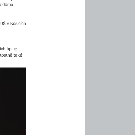
ko doma.
ZUŠ v Košicích
ích úplně
itostně také