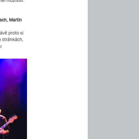
 měl možnost
ach, Martin
ávě proto si
h stránkách,
u