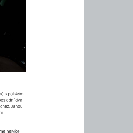
lně s polským
poslední dva
nchez, Janou
i..
sme nejvíce