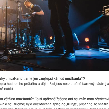
 taky „muzikant“, a ne jen „nejlepší kámoš muzikanta“?
ptu hudebního průběhu a děje. Bicí jsou neskutečně barevný nástroj a
é nabízí.
 jako většina muzikantů? To si upřímně řečeno ani neumím moc předsta
vala se Dillema) byla orientována spíše do grunge, případně se snažila