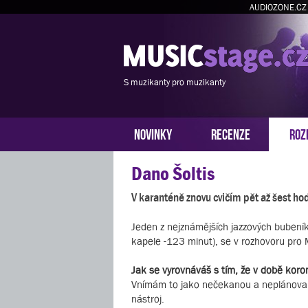
AUDIOZONE.CZ
S muzikanty pro muzikanty
NOVINKY
RECENZE
ROZ
Dano Šoltis
V karanténě znovu cvičím pět až šest hod
Jeden z nejznámějších jazzových bubeníků
kapele -123 minut), se v rozhovoru pro MU
Jak se vyrovnáváš s tím, že v době koro
Vnímám to jako nečekanou a neplánovano
nástroj.