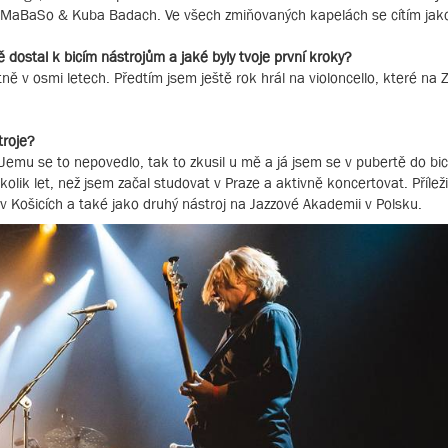
em MaBaSo & Kuba Badach. Ve všech zmiňovaných kapelách se cítím ja
 dostal k bicím nástrojům a jaké byly tvoje první kroky?
tně v osmi letech. Předtím jsem ještě rok hrál na violoncello, které na 
troje?
emu se to nepovedlo, tak to zkusil u mě a já jsem se v pubertě do bic
kolik let, než jsem začal studovat v Praze a aktivně koncertovat. Přílež
ž v Košicích a také jako druhý nástroj na Jazzové Akademii v Polsku.