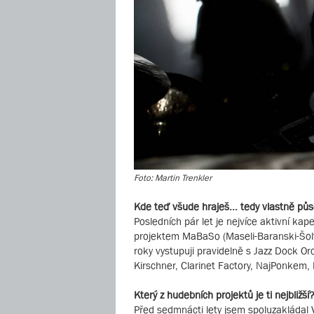
Foto: Martin Trenkler
Kde teď všude hraješ... tedy vlastně půs
Posledních pár let je nejvíce aktivní ka
projektem MaBaSo (Maseli-Baranski-Šol
roky vystupuji pravidelně s Jazz Dock Or
Kirschner, Clarinet Factory, NajPonke
Který z hudebních projektů je ti nejbližší
Před sedmnácti lety jsem spoluzakládal 