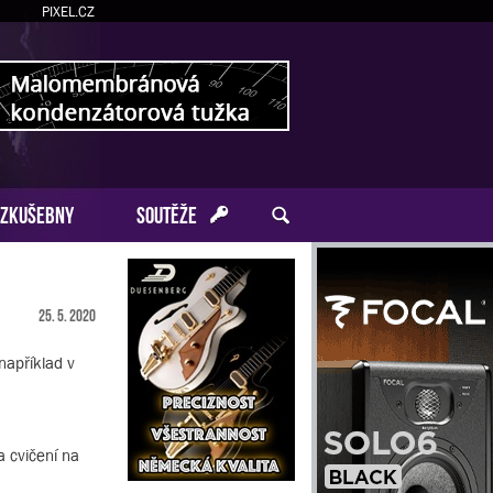
PIXEL.CZ
ZKUŠEBNY
SOUTĚŽE
25. 5. 2020
například v
 cvičení na