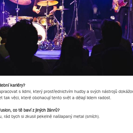
dební kariéry?
pracovat s lidmi, který prostřednictvím hudby a svých nástrojů dokážo
 tak věci, které obohacují tento svět a dělají lidem radost.
usion, co tě baví z jiných žánrů?
, rád bych si zkusil pekelně našlapaný metal (smích).