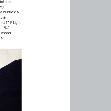
ední dobou
wig
na bubínek a
étně
 14'' K Light
používám
 model ''
 a