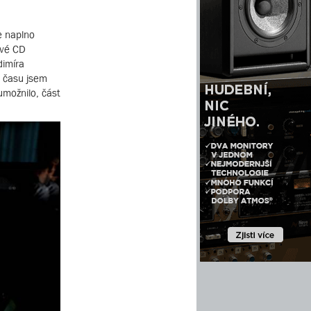
e naplno
ové CD
dimíra
ě času jsem
umožnilo, část