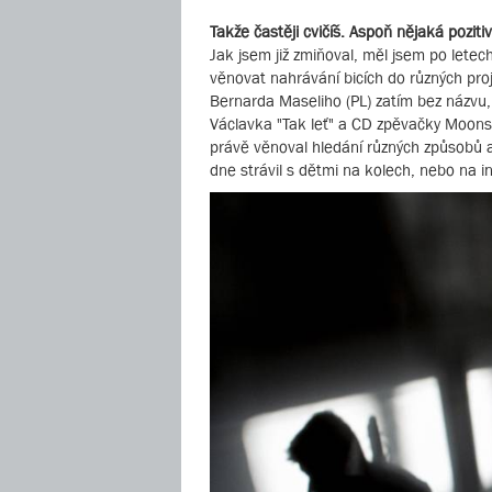
Takže častěji cvičíš. Aspoň nějaká poziti
Jak jsem již zmiňoval, měl jsem po letec
věnovat nahrávání bicích do různých pro
Bernarda Maseliho (PL) zatím bez názvu,
Václavka "Tak leť" a CD zpěvačky Moons
právě věnoval hledání různých způsobů a
dne strávil s dětmi na kolech, nebo na in