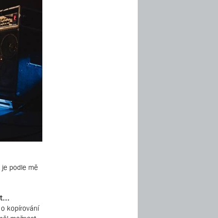
 je podle mě
vit…
 o kopírování