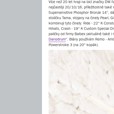
Více než 20 let hraji na bicí značky DW
nejčastěji 20/10/16, příležitostně tak
Supersensitive Phosphor Bronze 14'', dá
stoličku Tama, stojany na činely Pearl,
kombinuji tyto činely: Ride - 22'' K Con
Hihats, Crash - 19'' K Custom Special 
paličky od firmy Balbex (aktuálně také i
Danodrum
''. Blány používám Remo - Am
Powerstroke 3 (na 20'' kopák).