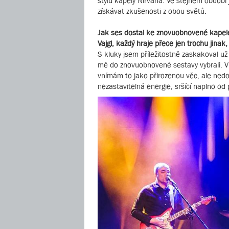
stylu kapely Nirvana. Ve stejném obdob
získávat zkušenosti z obou světů.
Jak ses dostal ke znovuobnovené kapele 
Vajgl, každý hraje přece jen trochu jinak,
S kluky jsem příležitostně zaskakoval už
mě do znovuobnovené sestavy vybrali. V
vnímám to jako přirozenou věc, ale nedok
nezastavitelná energie, sršící naplno od