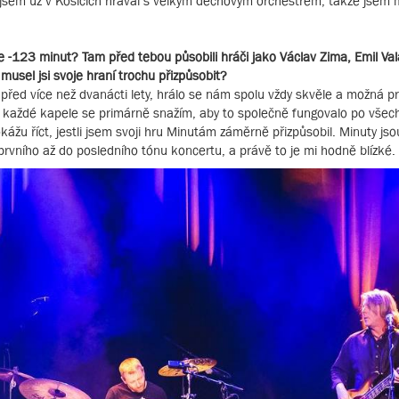
í jsem už v Košicích hrával s velkým dechovým orchestrem, takže jsem
-123 minut? Tam před tebou působili hráči jako Václav Zima, Emil Val
 musel jsi svoje hraní trochu přizpůsobit?
 před více než dvanácti lety, hrálo se nám spolu vždy skvěle a možná pr
 každé kapele se primárně snažím, aby to společně fungovalo po všec
ážu říct, jestli jsem svoji hru Minutám záměrně přizpůsobil. Minuty jso
 prvního až do posledního tónu koncertu, a právě to je mi hodně blízké.