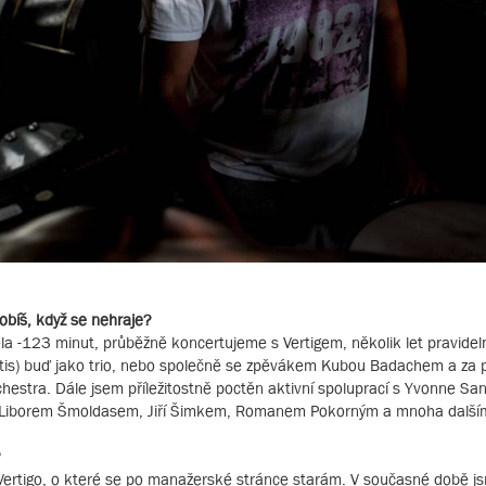
obíš, když se nehraje?
pela -123 minut, průběžně koncertujeme s Vertigem, několik let pravide
tis) buď jako trio, nebo společně se zpěvákem Kubou Badachem a za 
chestra. Dále jsem příležitostně poctěn aktivní spoluprací s Yvonne Sa
m, Liborem Šmoldasem, Jiří Šimkem, Romanem Pokorným a mnoha dalším
?
Vertigo, o které se po manažerské stránce starám. V současné době j