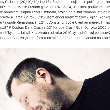
 řady Collector (20/10/12/14/16). Sadu kombinuji podle potřeby, posl
é na Yamaha Maple Custom (jazz set 18/12/14). Bubínek používám Lud
le hardware: šlapka Pearl Eliminator, stojan na hi-hat Yamaha, stojan 
 Gibraltar a Tama. Od roku 2017 jsem endorserem značky Zildjian, konkr
stantinopole Renaissance, 22'' K Constantinopole Overhammered, HiHat -
Dry,18'' K Custom Dark Crash a 20“ Kerope Crash Ride. Od roku 2002 
 metličky a mallet stick) a zhruba od roku 2010 výhradně svůj podpisový
basador Coated (na bubínek a na 18“ kopák) Emperor Coated na kotle