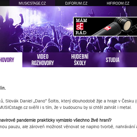
MUSICSTAGE.CZ
DJFORUM.CZ
HIFIROOM.CZ
VIDEO
HUDEBNÍ
HOVORY
STUDIA
ROZHOVORY
ŠKOLY
in.
, Slovák Daniel „Dano“ Šoltis, který dlouhodobě žije a hraje v Česku (
SICstage.cz svěřil i s tím, že v budoucnu by si chtěl zahrát i metal.
navirové pandemie prakticky vymizelo všechno živé hraní?
u pauzu, ale zároveň možnost věnovat se naplno tvorbě, nahrávání a