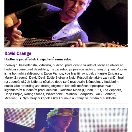
David Csenge
Hudba je prostředek k vyjádření sama sebe.
Vynikající baskytarista, kytarista, hudební producent a skladatel, který se objevil na
hudební scéně před deseti lety, má za sebou již pestrou řádku známých jmen. Poprvé
jsme ho mohli zahlédnout s Ewou Farnou, kde hrál tři roky, pak v kapele Embassy,
Marek Ztracený, David Deyl, Eddie Stoilow a Noid. Působil ale také v zahraničí, hrál
na zaoceánských lodích a nějakou dobu také pracoval v Německu, v hudebním
studiu jako recording and mixing engineer, kde měl možnost spolupracovat s
legendárním hudebním producentem - Reinhold Mack (Queen, ELO, Led Zeppelin,
Deep Purple, Rolling Stones, Whitesnake, Rainbow, Scorpions, Black Sabbath,
Meatloaf…). Nyní hraje v kapele Olgy Lounové a věnuje se produkci a skladbě.