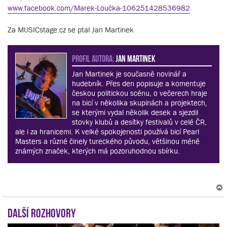
www.facebook.com/Marek-Loučka-106251428536982
Za MUSICstage.cz se ptal Jan Martinek
PROFIL AUTORA:
Jan Martinek
Jan Martinek je současně novinář a
hudebník. Přes den popisuje a komentuje
českou politickou scénu, o večerech hraje
na bicí v několika skupinách a projektech,
se kterými vydal několik desek a sjezdil
stovky klubů a desítky festivalů v celé ČR,
ale i za hranicemi. K velké spokojenosti používá bicí Pearl
Masters a různé činely tureckého původu, většinou méně
známých značek, kterých má pozoruhodnou sbírku.
Další rozhovory
r