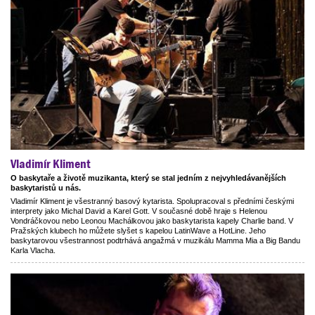
Vladimír Kliment
O baskytaře a životě muzikanta, který se stal jedním z nejvyhledávanějších
baskytaristů u nás.
Vladimír Kliment je všestranný basový kytarista. Spolupracoval s předními českými
interprety jako Michal David a Karel Gott. V současné době hraje s Helenou
Vondráčkovou nebo Leonou Machálkovou jako baskytarista kapely Charlie band. V
Pražských klubech ho můžete slyšet s kapelou LatinWave a HotLine. Jeho
baskytarovou všestrannost podtrhává angažmá v muzikálu Mamma Mia a Big Bandu
Karla Vlacha.