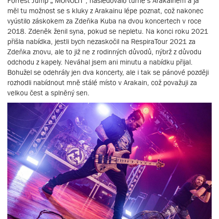
Forrest Jump „ MONOLIT“, následovalo turné s Arakainem a já
měl tu možnost se s kluky z Arakainu lépe poznat, což nakonec
vyústilo záskokem za Zdeňka Kuba na dvou koncertech v roce
2018. Zdeněk ženil syna, pokud se nepletu. Na konci roku 2021
přišla nabídka, jestli bych nezaskočil na RespiraTour 2021 za
Zdeňka znovu, ale to již ne z rodinných důvodů, nýbrž z důvodu
odchodu z kapely. Neváhal jsem ani minutu a nabídku přijal.
Bohužel se odehrály jen dva koncerty, ale i tak se pánové později
rozhodli nabídnout mně stálé místo v Arakain, což považuji za
velkou čest a splněný sen.