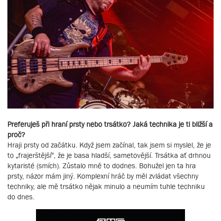
Preferuješ při hraní prsty nebo trsátko? Jaká technika je ti bližší a
proč?
Hraji prsty od začátku. Když jsem začínal, tak jsem si myslel, že je
to „frajerštější“, že je basa hladší, sametovější. Trsátka ať drhnou
kytaristé (smích). Zůstalo mně to dodnes. Bohužel jen ta hra
prsty, názor mám jiný. Komplexní hráč by měl zvládat všechny
techniky, ale mě trsátko nějak minulo a neumím tuhle techniku
do dnes.