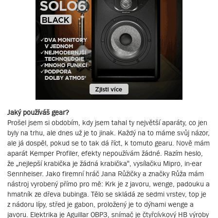
Jaký používáš gear?
Prošel jsem si obdobím, kdy jsem tahal ty největší aparáty, co jen
byly na trhu, ale dnes už je to jinak. Každý na to máme svůj názor,
ale já dospěl, pokud se to tak dá říct, k tomuto gearu. Nově mám
aparát Kemper Profiler, efekty nepoužívám žádné. Razím heslo,
že „nejlepší krabička je žádná krabička“, vysílačku Mipro, in-ear
Sennheiser. Jako firemní hráč Jana Růžičky a značky Růža mám
nástroj vyrobený přímo pro mě: Krk je z javoru, wenge, padouku a
hmatník ze dřeva bubinga. Tělo se skládá ze sedmi vrstev, top je
z nádoru lípy, střed je gabon, proložený je to dýhami wenge a
javoru. Elektrika je Aguillar OBP3, snímač je čtyřcívkový HB výroby