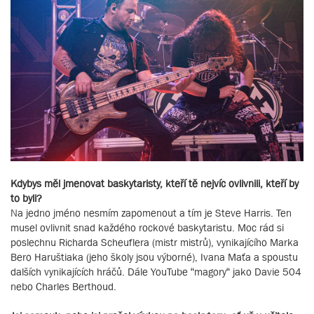
Kdybys měl jmenovat baskytaristy, kteří tě nejvíc ovlivnili, kteří by
to byli?
Na jedno jméno nesmím zapomenout a tím je Steve Harris. Ten
musel ovlivnit snad každého rockové baskytaristu. Moc rád si
poslechnu Richarda Scheuflera (mistr mistrů), vynikajícího Marka
Bero Haruštiaka (jeho školy jsou výborné), Ivana Maťa a spoustu
dalších vynikajících hráčů. Dále YouTube “magory“ jako Davie 504
nebo Charles Berthoud.