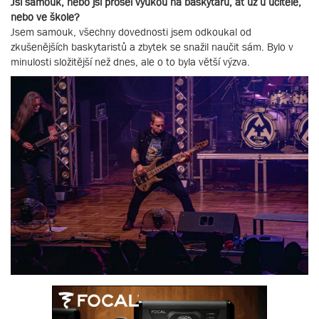
Jsi samouk, nebo jsi prošel výukou na baskytaru, ať už u učitele,
nebo ve škole?
Jsem samouk, všechny dovednosti jsem odkoukal od
zkušenějších baskytaristů a zbytek se snažil naučit sám. Bylo v
minulosti složitější než dnes, ale o to byla větší výzva.