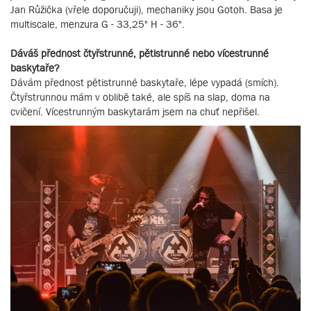
Jan Růžička (vřele doporučuji), mechaniky jsou Gotoh. Basa je
multiscale, menzura G - 33,25" H - 36".
Dáváš přednost čtyřstrunné, pětistrunné nebo vícestrunné
baskytaře?
Dávám přednost pětistrunné baskytaře, lépe vypadá (smích).
Čtyřstrunnou mám v oblibě také, ale spíš na slap, doma na
cvičení. Vícestrunným baskytarám jsem na chuť nepřišel.