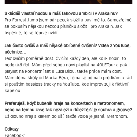
Skládáš vlastní hudbu a máš takovou ambici i v Arakainu?
Pro Forrest Jump jsem pár pecek složil a baví mě to. Samozřejmě
se pokusím nějakou hezkou písničku složit i pro Arakain. Jak
úspěšně, to se teprve uvidí.
Jak často cvičíš a máš nějaké oblíbené cvičení? Videa z YouTube,
učebnice…
Teď cvičím poměrně dost. Cvičím každý den, ale kolik hodin, to
nedokáži říct. Mám před sebou nový playlist na 40LETour a pak i
playlist na koncertní set s Lucii Bílou, takže práce mám dost.
Mám doma školy od Marka Bera, těma se pomalu prodírám a rád
si pouštím bassless tracky na YouTube, kde improvizuji k fiktivní
kapelou.
Preferuješ, když bubeník hraje na koncertech s metronomem,
nebo na tempu zase tak nezáleží a důležitější je souhra a groove?
Už dlouho hraji s klikem do uší, takže volba je jasná. Metronom.
Odkazy
Facebook: