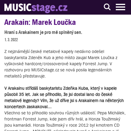
S muzikanty pro muzikanty
Arakain: Marek Loučka
Hraní s Arakainem je pro mě splněný sen.
1. 3. 2022
Z nejznámější české metalové kapely nedávno odešel
baskytarista Zdeněk Kub a jeho místo zaujal Marek Loučka z
vyškovské hardcore/crossoverové kapely Forrest Jump. V
rozhovoru pro MUSICstage.cz se nová posila legendárních
metalistů představuje.
V Arakainu střídáš baskytaristu Zdeňka Kuba, který v kapele
působil 35 let. Jak se přihodilo, že jsi dostal lano do české
metalové legendy? Vím, že už dříve jsi s Arakainem na některých
koncertech zaskakoval…
Všechno se to přihodilo souhrou různých událostí. Pepa Michálek,
frontman Forrest Jump, kde jsem dřív hrál, a Honza Toužimský
jsou kamarádi. Honza Toužimský v roce 2012 byl kmotrem CD