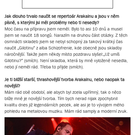
Jak dlouho trvalo naučit se repertoár Arakainu a jsou v něm
písně, s kterými jsi měl problémy nebo ti nesedly?
Moc času na přípravu jsem neměl. Bylo to asi 10 dnů a musel
jsem se naučit 18 songů. Narazím na druhou část otázky. Z těch
osmnácti skladeb jsem se nebyl schopný za takový krátký čas
naučit „Gilotinu“ z alba Schizofrenie, kde obecně jsou skladby
náročnější. Takže jsem někdy místo pozdravu slyšel:„Už umíš
Gilotinu?“ (smích). Není skladba, která by mně vyloženě nesedla,
nebo jí neměl rád. Třeba to přijde (smích).
Je ti bližší starší, thrashovější tvorba Arakainu, nebo naopak ta
novější?
Mám rád obě období, ale abych byl zcela upřímný, tak o něco
blíže mně je novější tvorba. Tím bych nerad nijak zpochybnil
kvalitu dnes již legendárních pecek, ale asi je to vývojem mého
pohledu na metalovou muziku. Mám rád samply a moderní zvuk.