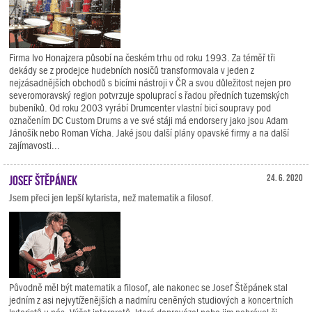
Firma Ivo Honajzera působí na českém trhu od roku 1993. Za téměř tři
dekády se z prodejce hudebních nosičů transformovala v jeden z
nejzásadnějších obchodů s bicími nástroji v ČR a svou důležitost nejen pro
severomoravský region potvrzuje spoluprací s řadou předních tuzemských
bubeníků. Od roku 2003 vyrábí Drumcenter vlastní bicí soupravy pod
označením DC Custom Drums a ve své stáji má endorsery jako jsou Adam
Jánošík nebo Roman Vícha. Jaké jsou další plány opavské firmy a na další
zajímavosti...
Josef Štěpánek
24. 6. 2020
Jsem přeci jen lepší kytarista, než matematik a filosof.
Původně měl být matematik a filosof, ale nakonec se Josef Štěpánek stal
jedním z asi nejvytíženějších a nadmíru ceněných studiových a koncertních