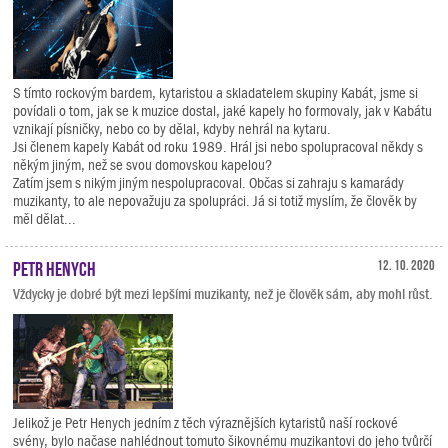
S tímto rockovým bardem, kytaristou a skladatelem skupiny Kabát, jsme si
povídali o tom, jak se k muzice dostal, jaké kapely ho formovaly, jak v Kabátu
vznikají písničky, nebo co by dělal, kdyby nehrál na kytaru.
Jsi členem kapely Kabát od roku 1989. Hrál jsi nebo spolupracoval někdy s
někým jiným, než se svou domovskou kapelou?
Zatím jsem s nikým jiným nespolupracoval. Občas si zahraju s kamarády
muzikanty, to ale nepovažuju za spolupráci. Já si totiž myslím, že člověk by
měl dělat...
Petr Henych
12. 10. 2020
Vždycky je dobré být mezi lepšími muzikanty, než je člověk sám, aby mohl růst.
Jelikož je Petr Henych jedním z těch výraznějších kytaristů naší rockové
svény, bylo načase nahlédnout tomuto šikovnému muzikantovi do jeho tvůrčí