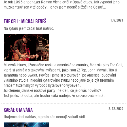
Je rok 1995 a teenager Roman Vícha cvičí v Opavě etudy. Jak vypadal jeho
muzikantský sen v té době? . Tehdy jsem hodně sjížděl na České...
The Cell: Michal Beneš
1. 5. 2021
Na kytaru jsem začal hrát natruc.
Milovník blues, jižanského rocku a amerického country, člen skupiny The Cell,
která si zahrála s takovými hvězdami, jako jsou ZZ Top, John Mayall, Tito &
Tarantula nebo Sweet. Povídali jsme si o tourování po Americe, budování
vlastního studia, hledání kytarového zvuku nebo jaké to je být firemním
hráčem tuzemských výrobců kytarového vybavení.
Jsi členem jižanské rockové party The Cell, co je o vás nového?
Teď je složitá doba, ale trochu svítá naděje, že se zase začne hrát....
Kabát: Ota Váňa
2. 12. 2020
Hrajeme dost nahlas, a proto nás nemají zvukaři rádi.