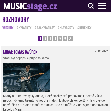
S muzikanty pro muzikanty
Rozhovory
VŠECHNY
S KYTARISTY
S BASKYTARISTY
S KLÁVESISTY
S BUBENÍKY
1
2
3
4
5
6
Další
Mirai: Tomáš Javůrek
7. 12. 2022
Stačí být nejlepší a přijde to samo.
Mladý a talentovaný kytarista, který se díky své pracovitosti, pevné vůli a
nepochybnému talentu vyhoupl z malých klubových koncertů v Havířove do
největších hal a arén v naší republice, kde ho můžete vídat s jeho domovskou
kapelou Mirai.