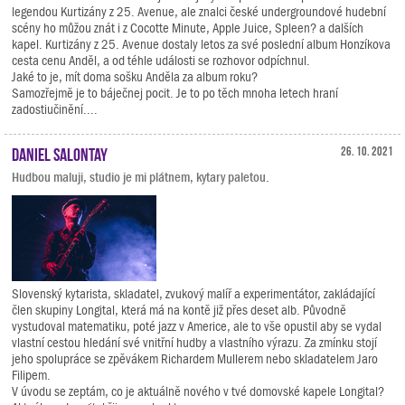
legendou Kurtizány z 25. Avenue, ale znalci české undergroundové hudební
scény ho můžou znát i z Cocotte Minute, Apple Juice, Spleen? a dalších
kapel. Kurtizány z 25. Avenue dostaly letos za své poslední album Honzíkova
cesta cenu Anděl, a od téhle události se rozhovor odpíchnul.
Jaké to je, mít doma sošku Anděla za album roku?
Samozřejmě je to báječnej pocit. Je to po těch mnoha letech hraní
zadostiučinění....
Daniel Salontay
26. 10. 2021
Hudbou maluji, studio je mi plátnem, kytary paletou.
Slovenský kytarista, skladatel, zvukový malíř a experimentátor, zakládající
člen skupiny Longital, která má na kontě již přes deset alb. Původně
vystudoval matematiku, poté jazz v Americe, ale to vše opustil aby se vydal
vlastní cestou hledání své vnitřní hudby a vlastního výrazu. Za zmínku stojí
jeho spolupráce se zpěvákem Richardem Mullerem nebo skladatelem Jaro
Filipem.
V úvodu se zeptám, co je aktuálně nového v tvé domovské kapele Longital?