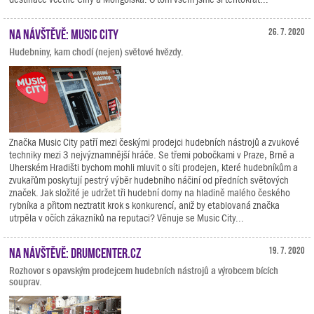
Na návštěvě: Music City
26. 7. 2020
Hudebniny, kam chodí (nejen) světové hvězdy.
Značka Music City patří mezi českými prodejci hudebních nástrojů a zvukové
techniky mezi 3 nejvýznamnější hráče. Se třemi pobočkami v Praze, Brně a
Uherském Hradišti bychom mohli mluvit o síti prodejen, které hudebníkům a
zvukařům poskytují pestrý výběr hudebního náčiní od předních světových
značek. Jak složité je udržet tři hudební domy na hladině malého českého
rybníka a přitom neztratit krok s konkurencí, aniž by etablovaná značka
utrpěla v očích zákazníků na reputaci? Věnuje se Music City...
Na návštěvě: Drumcenter.cz
19. 7. 2020
Rozhovor s opavským prodejcem hudebních nástrojů a výrobcem bících
souprav.