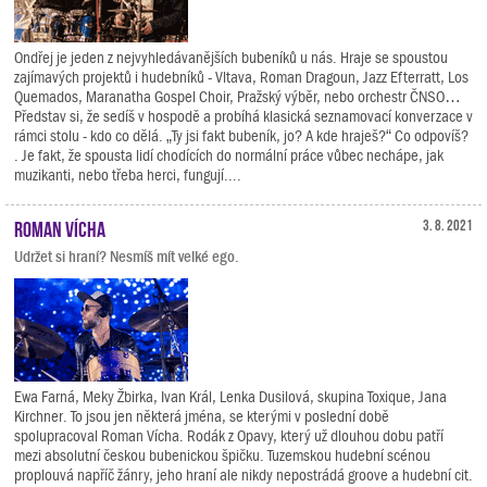
Ondřej je jeden z nejvyhledávanějších bubeníků u nás. Hraje se spoustou
zajímavých projektů i hudebníků - Vltava, Roman Dragoun, Jazz Efterratt, Los
Quemados, Maranatha Gospel Choir, Pražský výběr, nebo orchestr ČNSO…
Představ si, že sedíš v hospodě a probíhá klasická seznamovací konverzace v
rámci stolu - kdo co dělá. „Ty jsi fakt bubeník, jo? A kde hraješ?“ Co odpovíš?
. Je fakt, že spousta lidí chodících do normální práce vůbec nechápe, jak
muzikanti, nebo třeba herci, fungují....
Roman Vícha
3. 8. 2021
Udržet si hraní? Nesmíš mít velké ego.
Ewa Farná, Meky Žbirka, Ivan Král, Lenka Dusilová, skupina Toxique, Jana
Kirchner. To jsou jen některá jména, se kterými v poslední době
spolupracoval Roman Vícha. Rodák z Opavy, který už dlouhou dobu patří
mezi absolutní českou bubenickou špičku. Tuzemskou hudební scénou
proplouvá napříč žánry, jeho hraní ale nikdy nepostrádá groove a hudební cit.