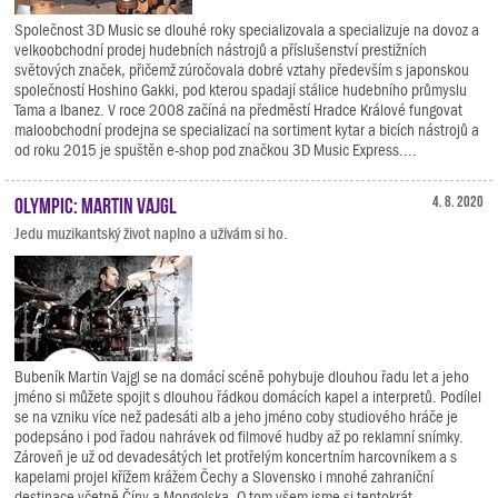
Společnost 3D Music se dlouhé roky specializovala a specializuje na dovoz a
velkoobchodní prodej hudebních nástrojů a příslušenství prestižních
světových značek, přičemž zúročovala dobré vztahy především s japonskou
společností Hoshino Gakki, pod kterou spadají stálice hudebního průmyslu
Tama a Ibanez. V roce 2008 začíná na předměstí Hradce Králové fungovat
maloobchodní prodejna se specializací na sortiment kytar a bicích nástrojů a
od roku 2015 je spuštěn e-shop pod značkou 3D Music Express....
Olympic: Martin Vajgl
4. 8. 2020
Jedu muzikantský život naplno a užívám si ho.
Bubeník Martin Vajgl se na domácí scéně pohybuje dlouhou řadu let a jeho
jméno si můžete spojit s dlouhou řádkou domácích kapel a interpretů. Podílel
se na vzniku více než padesáti alb a jeho jméno coby studiového hráče je
podepsáno i pod řadou nahrávek od filmové hudby až po reklamní snímky.
Zároveň je už od devadesátých let protřelým koncertním harcovníkem a s
kapelami projel křížem krážem Čechy a Slovensko i mnohé zahraniční
destinace včetně Číny a Mongolska. O tom všem jsme si tentokrát...