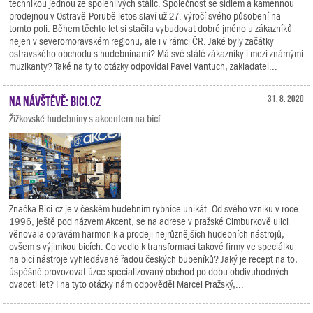
technikou jednou ze spolehlivých stálic. Společnost se sídlem a kamennou
prodejnou v Ostravě-Porubě letos slaví už 27. výročí svého působení na
tomto poli. Během těchto let si stačila vybudovat dobré jméno u zákazníků
nejen v severomoravském regionu, ale i v rámci ČR. Jaké byly začátky
ostravského obchodu s hudebninami? Má své stálé zákazníky i mezi známými
muzikanty? Také na ty to otázky odpovídal Pavel Vantuch, zakladatel...
Na návštěvě: Bici.cz
31. 8. 2020
Žižkovské hudebniny s akcentem na bicí.
Značka Bici.cz je v českém hudebním rybníce unikát. Od svého vzniku v roce
1996, ještě pod názvem Akcent, se na adrese v pražské Cimburkově ulici
věnovala opravám harmonik a prodeji nejrůznějších hudebních nástrojů,
ovšem s výjimkou bicích. Co vedlo k transformaci takové firmy ve speciálku
na bicí nástroje vyhledávané řadou českých bubeníků? Jaký je recept na to,
úspěšně provozovat úzce specializovaný obchod po dobu obdivuhodných
dvaceti let? I na tyto otázky nám odpověděl Marcel Pražský,...