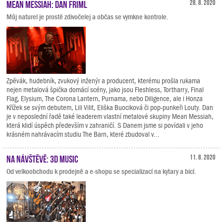
Mean Messiah: Dan Friml
28. 8. 2020
Můj naturel je prostě zdivočelej a občas se vymkne kontrole.
Zpěvák, hudebník, zvukový inženýr a producent, kterému prošla rukama
nejen metalová špička domácí scény, jako jsou Fleshless, Tortharry, Final
Flag, Elysium, The Corona Lantern, Purnama, nebo Diligence, ale i Honza
Křížek se svým debutem, Lili Vilit, Eliška Buociková či pop-punkeři Louty. Dan
je v neposlední řadě také leaderem vlastní metalové skupiny Mean Messiah,
která klidí úspěch především v zahraničí. S Danem jsme si povídali v jeho
krásném nahrávacím studiu The Barn, které zbudoval v...
Na návštěvě: 3D Music
11. 8. 2020
Od velkoobchodu k prodejně a e-shopu se specializací na kytary a bicí.