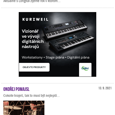
Aktuálne s Longital žijeme rok v ktorom...
Ondřej Pomajsl
13. 9. 2021
Cokoliv hraješ, tak to musí být nejlepší...