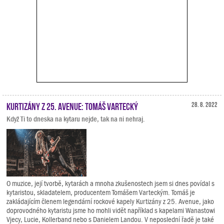
Kurtizány z 25. Avenue: Tomáš Vartecký
28. 8. 2022
Když Ti to dneska na kytaru nejde, tak na ni nehraj.
O muzice, její tvorbě, kytarách a mnoha zkušenostech jsem si dnes povídal s
kytaristou, skladatelem, producentem Tomášem Varteckým. Tomáš je
zakládajícím členem legendární rockové kapely Kurtizány z 25. Avenue, jako
doprovodného kytaristu jsme ho mohli vidět například s kapelami Wanastowi
Vjecy, Lucie, Kollerband nebo s Danielem Landou. V neposlední řadě je také