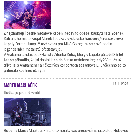
Z nejznámější české metalové kapely nedávno odešel baskytarista Zdeněk
Kub a jeho místo zaujal Marek Loučka z vyškovské hardcore/crossoverové
kapely Forrest Jump. V rozhovoru pro MUSICstage.cz se nová posila
legendárních metalistů představuje.
V Arakainu střídáš baskytaristu Zdeňka Kuba, který v kapele působil 35 let.
Jak se přihodilo, že jsi dostal lano do české metalové legendy? Vím, že už
dříve jsi s Arakainem na některých koncertech zaskakoval…. Všechno se to
přihodilo souhrou různých...
Marek Macháček
13. 1. 2022
Hudba je pro mě ventil.
Bubeník Marek Macháček hraje už nějaký čas především s pražskou klubovou