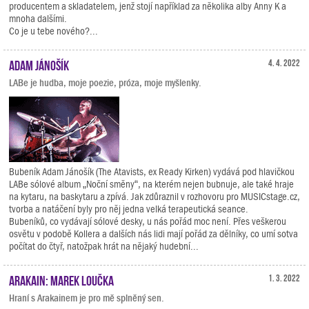
producentem a skladatelem, jenž stojí například za několika alby Anny K a
mnoha dalšími.
Co je u tebe nového?...
Adam Jánošík
4. 4. 2022
LABe je hudba, moje poezie, próza, moje myšlenky.
Bubeník Adam Jánošík (The Atavists, ex Ready Kirken) vydává pod hlavičkou
LABe sólové album „Noční směny“, na kterém nejen bubnuje, ale také hraje
na kytaru, na baskytaru a zpívá. Jak zdůraznil v rozhovoru pro MUSICstage.cz,
tvorba a natáčení byly pro něj jedna velká terapeutická seance.
Bubeníků, co vydávají sólové desky, u nás pořád moc není. Přes veškerou
osvětu v podobě Kollera a dalších nás lidi mají pořád za dělníky, co umí sotva
počítat do čtyř, natožpak hrát na nějaký hudební...
Arakain: Marek Loučka
1. 3. 2022
Hraní s Arakainem je pro mě splněný sen.