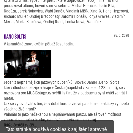
kytaristů u nás. Výčet interpretů, které doprovázel nebo jim nahrával či
produkoval album, hovoří sám za sebe… Michal Horáček, Lucie Bílá,
Radůza, Jarek Nohavica, Wabi Daněk, Vladimír Mišík, Xindl X, Hana Hegerová,
Richard Müller, Ondřej Brzobohatý, Jaromír Honzák, Tonya Graves, Vladimír
Merta, Marta Kubišová, Ondřej Ruml, Lenka Nová, František...
Dano Šoltis
25. 5. 2020
V karanténě znovu cvičím pět až šest hodin.
Jeden z nejznámějších jazzových bubeníků, Slovák Daniel „Dano“ Šoltis,
který dlouhodobě žije a hraje v Česku (například v kapele -123 minut), se v
rozhovoru pro MUSICstage.cz svěřil i s tím, že v budoucnu by si chtěl zahrát i
metal.
Jak se vyrovnáváš s tím, že v době koronavirové pandemie prakticky vymizelo
všechno živé hraní?
Vnímám to jako nečekanou a neplánovanou pauzu, ale zároveň možnost
věnovat se naplno tvorbě, nahrávání a cvičení na nástroj.
Takže častěji cvičíš....
Tato stránka používá cookies k zajištění správné