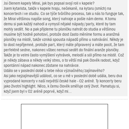
Jsi členem kapely Mirai, jak bys popsal svojí roli v kapele?
Jsem kytarista, takže v kapele hraju, nečekaně, na kytaru (smích) na
koncertech i ve studiu. Co se týče tvůrčího procesu, tak u nás to funguje tak,
že Mirai většinou napíše song, který nahraje a pošle nám demo. K tomu
demu si pak každý nahodí a vymyslí nějaké nápady/party, které by tam
mohly sedět. No a pak přijdeme tu písničku nahrát do studia a většinou
musíme být hodně pohotoví, protože dost často měníme formu a aranžmá
písničky na místě, takže vzniká spousta nápadů přímo u nahrávání. Někdy je
to dost nepříjemné, protože part, který máte připravený a máte pocit, že tam
perfektně sedne, nakonec vůbec nemusí sedět do finální aranže písničky.
Takže je to velmi často vymýšlení vyhrávek, melodií a sól přímo na místě. Což
je někdy zábava a někdy velký stres, o to větší má pak člověk radost, když
spontánní nápad nakonec zůstane na nahrávce.
Událo se v poslední době u tebe něco význačného/zajímavého?
Asi jako nejzajímavější událost, co se u mě v poslední době udála, beru dva
vyprodané koncerty v naší největší české hale - O2 aréně. Ty koncerty beru
jako životní highlight. Něco, k čemu člověk směřuje celý život. Pamatuju si,
když jsem byl v O2 aréně poprvé, když mi...