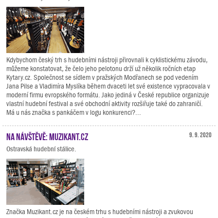
Kdybychom český trh s hudebními nástroji přirovnali k cyklistickému závodu,
můžeme konstatovat, že čelo jeho pelotonu drží už několik ročních etap
Kytary.cz. Společnost se sídlem v pražských Modřanech se pod vedením
Jana Pilse a Vladimíra Myslíka během dvaceti let své existence vypracovala v
moderní firmu evropského formátu. Jako jediná v České republice organizuje
vlastní hudební festival a své obchodní aktivity rozšiřuje také do zahraničí.
Má u nás značka s pankáčem v logu konkurenci?...
Na návštěvě: Muzikant.cz
9. 9. 2020
Ostravská hudební stálice.
Značka Muzikant.cz je na českém trhu s hudebními nástroji a zvukovou