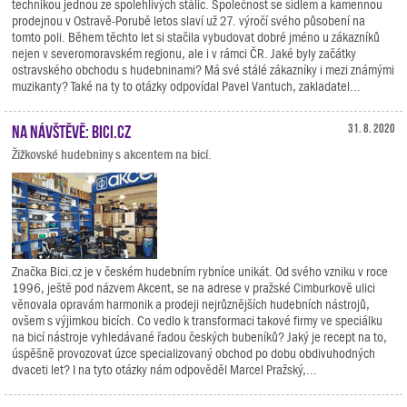
technikou jednou ze spolehlivých stálic. Společnost se sídlem a kamennou
prodejnou v Ostravě-Porubě letos slaví už 27. výročí svého působení na
tomto poli. Během těchto let si stačila vybudovat dobré jméno u zákazníků
nejen v severomoravském regionu, ale i v rámci ČR. Jaké byly začátky
ostravského obchodu s hudebninami? Má své stálé zákazníky i mezi známými
muzikanty? Také na ty to otázky odpovídal Pavel Vantuch, zakladatel...
Na návštěvě: Bici.cz
31. 8. 2020
Žižkovské hudebniny s akcentem na bicí.
Značka Bici.cz je v českém hudebním rybníce unikát. Od svého vzniku v roce
1996, ještě pod názvem Akcent, se na adrese v pražské Cimburkově ulici
věnovala opravám harmonik a prodeji nejrůznějších hudebních nástrojů,
ovšem s výjimkou bicích. Co vedlo k transformaci takové firmy ve speciálku
na bicí nástroje vyhledávané řadou českých bubeníků? Jaký je recept na to,
úspěšně provozovat úzce specializovaný obchod po dobu obdivuhodných
dvaceti let? I na tyto otázky nám odpověděl Marcel Pražský,...