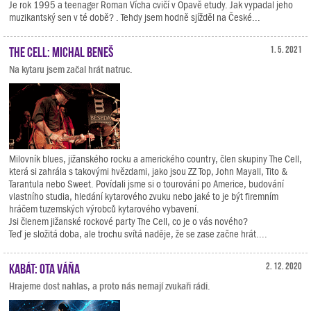
Je rok 1995 a teenager Roman Vícha cvičí v Opavě etudy. Jak vypadal jeho
muzikantský sen v té době? . Tehdy jsem hodně sjížděl na České...
The Cell: Michal Beneš
1. 5. 2021
Na kytaru jsem začal hrát natruc.
Milovník blues, jižanského rocku a amerického country, člen skupiny The Cell,
která si zahrála s takovými hvězdami, jako jsou ZZ Top, John Mayall, Tito &
Tarantula nebo Sweet. Povídali jsme si o tourování po Americe, budování
vlastního studia, hledání kytarového zvuku nebo jaké to je být firemním
hráčem tuzemských výrobců kytarového vybavení.
Jsi členem jižanské rockové party The Cell, co je o vás nového?
Teď je složitá doba, ale trochu svítá naděje, že se zase začne hrát....
Kabát: Ota Váňa
2. 12. 2020
Hrajeme dost nahlas, a proto nás nemají zvukaři rádi.