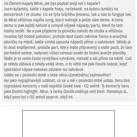
Jsi členem kapely Mirai, jak bys popsal svojí roli v kapele?
Jsem kytarista, takže v kapele hraju, nečekaně, na kytaru (smích) na
koncertech i ve studiu. Co se týče tvůrčího procesu, tak u nás to funguje tak,
že Mirai většinou napíše song, který nahraje a pošle nám demo. K tomu
demu si pak každý nahodí a vymyslí nějaké nápady/party, které by tam
mohly sedět. No a pak přijdeme tu písničku nahrát do studia a většinou
musíme být hodně pohotoví, protože dost často měníme formu a aranžmá
písničky na místě, takže vzniká spousta nápadů přímo u nahrávání. Někdy je
to dost nepříjemné, protože part, který máte připravený a máte pocit, že tam
perfektně sedne, nakonec vůbec nemusí sedět do finální aranže písničky.
Takže je to velmi často vymýšlení vyhrávek, melodií a sól přímo na místě. Což
je někdy zábava a někdy velký stres, o to větší má pak člověk radost, když
spontánní nápad nakonec zůstane na nahrávce.
Událo se v poslední době u tebe něco význačného/zajímavého?
Asi jako nejzajímavější událost, co se u mě v poslední době udála, beru dva
vyprodané koncerty v naší největší české hale - O2 aréně. Ty koncerty beru
jako životní highlight. Něco, k čemu člověk směřuje celý život. Pamatuju si,
když jsem byl v O2 aréně poprvé, když mi...