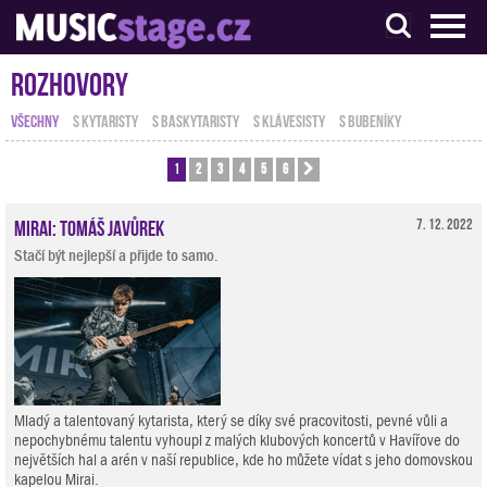
S muzikanty pro muzikanty
Rozhovory
VŠECHNY
S KYTARISTY
S BASKYTARISTY
S KLÁVESISTY
S BUBENÍKY
1
2
3
4
5
6
Další
Mirai: Tomáš Javůrek
7. 12. 2022
Stačí být nejlepší a přijde to samo.
Mladý a talentovaný kytarista, který se díky své pracovitosti, pevné vůli a
nepochybnému talentu vyhoupl z malých klubových koncertů v Havířove do
největších hal a arén v naší republice, kde ho můžete vídat s jeho domovskou
kapelou Mirai.