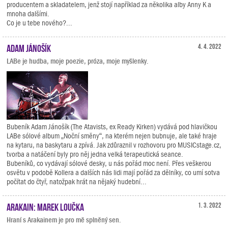
producentem a skladatelem, jenž stojí například za několika alby Anny K a
mnoha dalšími.
Co je u tebe nového?...
Adam Jánošík
4. 4. 2022
LABe je hudba, moje poezie, próza, moje myšlenky.
Bubeník Adam Jánošík (The Atavists, ex Ready Kirken) vydává pod hlavičkou
LABe sólové album „Noční směny“, na kterém nejen bubnuje, ale také hraje
na kytaru, na baskytaru a zpívá. Jak zdůraznil v rozhovoru pro MUSICstage.cz,
tvorba a natáčení byly pro něj jedna velká terapeutická seance.
Bubeníků, co vydávají sólové desky, u nás pořád moc není. Přes veškerou
osvětu v podobě Kollera a dalších nás lidi mají pořád za dělníky, co umí sotva
počítat do čtyř, natožpak hrát na nějaký hudební...
Arakain: Marek Loučka
1. 3. 2022
Hraní s Arakainem je pro mě splněný sen.