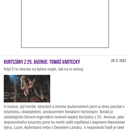
Kurtizány z 25. Avenue: Tomáš Vartecký
28. 8. 2022
Když Ti to dneska na kytaru nejde, tak na ni nehraj.
O muzice, její tvorbě, kytarách a mnoha zkušenostech jsem si dnes povídal s
kytaristou, skladatelem, producentem Tomášem Varteckým. Tomáš je
zakládajícím členem legendární rockové kapely Kurtizány z 25. Avenue, jako
doprovodného kytaristu jsme ho mohli vidět například s kapelami Wanastowi
Vjecy, Lucie, Kollerband nebo s Danielem Landou. V neposlední řadě je také