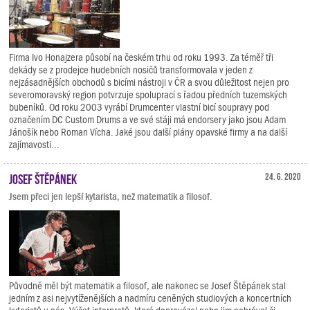
Firma Ivo Honajzera působí na českém trhu od roku 1993. Za téměř tři
dekády se z prodejce hudebních nosičů transformovala v jeden z
nejzásadnějších obchodů s bicími nástroji v ČR a svou důležitost nejen pro
severomoravský region potvrzuje spoluprací s řadou předních tuzemských
bubeníků. Od roku 2003 vyrábí Drumcenter vlastní bicí soupravy pod
označením DC Custom Drums a ve své stáji má endorsery jako jsou Adam
Jánošík nebo Roman Vícha. Jaké jsou další plány opavské firmy a na další
zajímavosti...
Josef Štěpánek
24. 6. 2020
Jsem přeci jen lepší kytarista, než matematik a filosof.
Původně měl být matematik a filosof, ale nakonec se Josef Štěpánek stal
jedním z asi nejvytíženějších a nadmíru ceněných studiových a koncertních