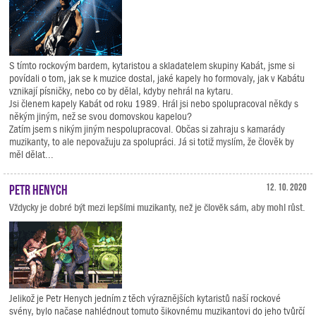
S tímto rockovým bardem, kytaristou a skladatelem skupiny Kabát, jsme si
povídali o tom, jak se k muzice dostal, jaké kapely ho formovaly, jak v Kabátu
vznikají písničky, nebo co by dělal, kdyby nehrál na kytaru.
Jsi členem kapely Kabát od roku 1989. Hrál jsi nebo spolupracoval někdy s
někým jiným, než se svou domovskou kapelou?
Zatím jsem s nikým jiným nespolupracoval. Občas si zahraju s kamarády
muzikanty, to ale nepovažuju za spolupráci. Já si totiž myslím, že člověk by
měl dělat...
Petr Henych
12. 10. 2020
Vždycky je dobré být mezi lepšími muzikanty, než je člověk sám, aby mohl růst.
Jelikož je Petr Henych jedním z těch výraznějších kytaristů naší rockové
svény, bylo načase nahlédnout tomuto šikovnému muzikantovi do jeho tvůrčí