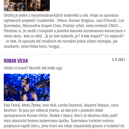
Ondřej je jeden z nejvyhledávanějších bubeníků u nás. Hraje se spoustou
zajímavých projektů i hudebníků - Vltava, Roman Dragoun, Jazz Efterratt, Los
Quemados, Maranatha Gospel Choir, Pražský výběr, nebo orchestr ČNSO…
Představ si, že sedíš v hospodě a probíhá klasická seznamovací konverzace v
rámci stolu - kdo co dělá. „Ty jsi fakt bubeník, jo? A kde hraješ?“ Co odpovíš?
. Je fakt, že spousta lidí chodících do normální práce vůbec nechápe, jak
muzikanti, nebo třeba herci, fungují....
Roman Vícha
3. 8. 2021
Udržet si hraní? Nesmíš mít velké ego.
Ewa Farná, Meky Žbirka, Ivan Král, Lenka Dusilová, skupina Toxique, Jana
Kirchner. To jsou jen některá jména, se kterými v poslední době
spolupracoval Roman Vícha. Rodák z Opavy, který už dlouhou dobu patří
mezi absolutní českou bubenickou špičku. Tuzemskou hudební scénou
proplouvá napříč žánry, jeho hraní ale nikdy nepostrádá groove a hudební cit.