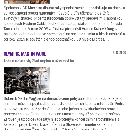
Společnost 3D Music se dlouhé roky specializovala a specializuje na dovoz a
velkoobchodní prodej hudebních nástrojů a příslušenství prestižních
světových značek, přičemž zúročovala dobré vztahy především s japonskou
společností Hoshino Gakki, pod kterou spadají stálice hudebního průmyslu
Tama a Ibanez. V roce 2008 začíná na předměstí Hradce Králové fungovat
maloobchodní prodejna se specializací na sortiment kytar a bicích nástrojů a
od roku 2015 je spuštěn e-shop pod značkou 3D Music Express....
Olympic: Martin Vajgl
4. 8. 2020
Jedu muzikantský život naplno a užívám si ho.
Bubeník Martin Vajgl se na domácí scéně pohybuje dlouhou řadu let a jeho
jméno si můžete spojit s dlouhou řádkou domácích kapel a interpretů. Podílel
se na vzniku více než padesáti alb a jeho jméno coby studiového hráče je
podepsáno i pod řadou nahrávek od filmové hudby až po reklamní snímky.
Zároveň je už od devadesátých let protřelým koncertním harcovníkem a s
kapelami projel křížem krážem Čechy a Slovensko i mnohé zahraniční
destinace včetně Číny a Mongolska. O tom všem jsme si tentokrát...