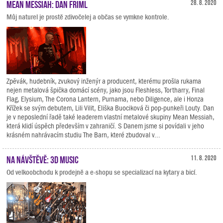
Mean Messiah: Dan Friml
28. 8. 2020
Můj naturel je prostě zdivočelej a občas se vymkne kontrole.
Zpěvák, hudebník, zvukový inženýr a producent, kterému prošla rukama
nejen metalová špička domácí scény, jako jsou Fleshless, Tortharry, Final
Flag, Elysium, The Corona Lantern, Purnama, nebo Diligence, ale i Honza
Křížek se svým debutem, Lili Vilit, Eliška Buociková či pop-punkeři Louty. Dan
je v neposlední řadě také leaderem vlastní metalové skupiny Mean Messiah,
která klidí úspěch především v zahraničí. S Danem jsme si povídali v jeho
krásném nahrávacím studiu The Barn, které zbudoval v...
Na návštěvě: 3D Music
11. 8. 2020
Od velkoobchodu k prodejně a e-shopu se specializací na kytary a bicí.