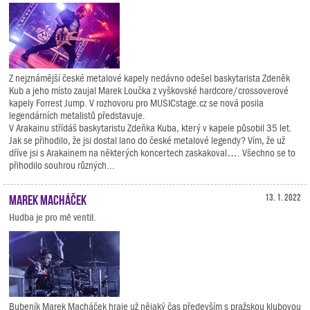
Z nejznámější české metalové kapely nedávno odešel baskytarista Zdeněk
Kub a jeho místo zaujal Marek Loučka z vyškovské hardcore/crossoverové
kapely Forrest Jump. V rozhovoru pro MUSICstage.cz se nová posila
legendárních metalistů představuje.
V Arakainu střídáš baskytaristu Zdeňka Kuba, který v kapele působil 35 let.
Jak se přihodilo, že jsi dostal lano do české metalové legendy? Vím, že už
dříve jsi s Arakainem na některých koncertech zaskakoval…. Všechno se to
přihodilo souhrou různých...
Marek Macháček
13. 1. 2022
Hudba je pro mě ventil.
Bubeník Marek Macháček hraje už nějaký čas především s pražskou klubovou