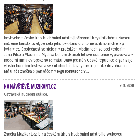
Kdybychom český trh s hudebními nástroji přirovnali k cyklistickému závodu,
můžeme konstatovat, že čelo jeho pelotonu drží už několik ročních etap
Kytary.cz. Společnost se sídlem v pražských Modřanech se pod vedením
Jana Pilse a Vladimíra Myslíka během dvaceti let své existence vypracovala v
moderní firmu evropského formátu. Jako jediná v České republice organizuje
vlastní hudební festival a své obchodní aktivity rozšiřuje také do zahraničí.
Má u nás značka s pankáčem v logu konkurenci?...
Na návštěvě: Muzikant.cz
9. 9. 2020
Ostravská hudební stálice.
Značka Muzikant.cz je na českém trhu s hudebními nástroji a zvukovou