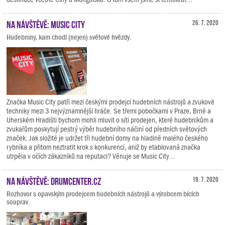
Na návštěvě: Music City
26. 7. 2020
Hudebniny, kam chodí (nejen) světové hvězdy.
Značka Music City patří mezi českými prodejci hudebních nástrojů a zvukové
techniky mezi 3 nejvýznamnější hráče. Se třemi pobočkami v Praze, Brně a
Uherském Hradišti bychom mohli mluvit o síti prodejen, které hudebníkům a
zvukařům poskytují pestrý výběr hudebního náčiní od předních světových
značek. Jak složité je udržet tři hudební domy na hladině malého českého
rybníka a přitom neztratit krok s konkurencí, aniž by etablovaná značka
utrpěla v očích zákazníků na reputaci? Věnuje se Music City...
Na návštěvě: Drumcenter.cz
19. 7. 2020
Rozhovor s opavským prodejcem hudebních nástrojů a výrobcem bících
souprav.