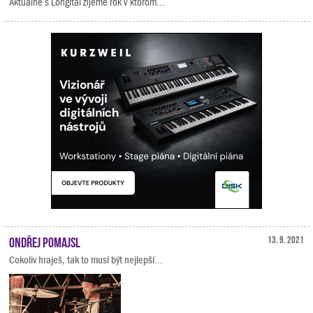
Aktuálne s Longital žijeme rok v ktorom...
Ondřej Pomajsl
13. 9. 2021
Cokoliv hraješ, tak to musí být nejlepší...