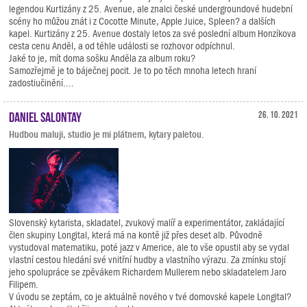
legendou Kurtizány z 25. Avenue, ale znalci české undergroundové hudební
scény ho můžou znát i z Cocotte Minute, Apple Juice, Spleen? a dalších
kapel. Kurtizány z 25. Avenue dostaly letos za své poslední album Honzíkova
cesta cenu Anděl, a od téhle události se rozhovor odpíchnul.
Jaké to je, mít doma sošku Anděla za album roku?
Samozřejmě je to báječnej pocit. Je to po těch mnoha letech hraní
zadostiučinění....
Daniel Salontay
26. 10. 2021
Hudbou maluji, studio je mi plátnem, kytary paletou.
Slovenský kytarista, skladatel, zvukový malíř a experimentátor, zakládající
člen skupiny Longital, která má na kontě již přes deset alb. Původně
vystudoval matematiku, poté jazz v Americe, ale to vše opustil aby se vydal
vlastní cestou hledání své vnitřní hudby a vlastního výrazu. Za zmínku stojí
jeho spolupráce se zpěvákem Richardem Mullerem nebo skladatelem Jaro
Filipem.
V úvodu se zeptám, co je aktuálně nového v tvé domovské kapele Longital?