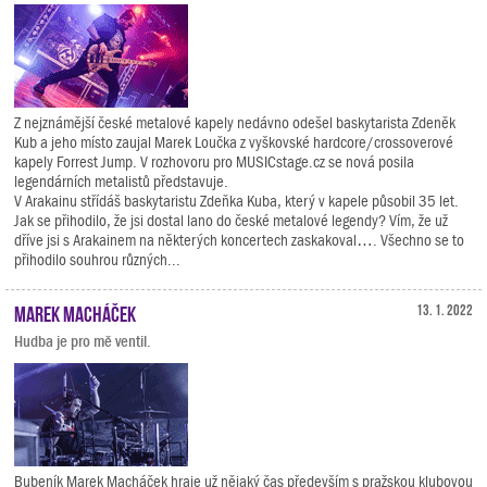
Z nejznámější české metalové kapely nedávno odešel baskytarista Zdeněk
Kub a jeho místo zaujal Marek Loučka z vyškovské hardcore/crossoverové
kapely Forrest Jump. V rozhovoru pro MUSICstage.cz se nová posila
legendárních metalistů představuje.
V Arakainu střídáš baskytaristu Zdeňka Kuba, který v kapele působil 35 let.
Jak se přihodilo, že jsi dostal lano do české metalové legendy? Vím, že už
dříve jsi s Arakainem na některých koncertech zaskakoval…. Všechno se to
přihodilo souhrou různých...
Marek Macháček
13. 1. 2022
Hudba je pro mě ventil.
Bubeník Marek Macháček hraje už nějaký čas především s pražskou klubovou