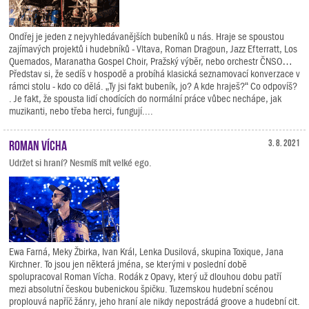
Ondřej je jeden z nejvyhledávanějších bubeníků u nás. Hraje se spoustou
zajímavých projektů i hudebníků - Vltava, Roman Dragoun, Jazz Efterratt, Los
Quemados, Maranatha Gospel Choir, Pražský výběr, nebo orchestr ČNSO…
Představ si, že sedíš v hospodě a probíhá klasická seznamovací konverzace v
rámci stolu - kdo co dělá. „Ty jsi fakt bubeník, jo? A kde hraješ?“ Co odpovíš?
. Je fakt, že spousta lidí chodících do normální práce vůbec nechápe, jak
muzikanti, nebo třeba herci, fungují....
Roman Vícha
3. 8. 2021
Udržet si hraní? Nesmíš mít velké ego.
Ewa Farná, Meky Žbirka, Ivan Král, Lenka Dusilová, skupina Toxique, Jana
Kirchner. To jsou jen některá jména, se kterými v poslední době
spolupracoval Roman Vícha. Rodák z Opavy, který už dlouhou dobu patří
mezi absolutní českou bubenickou špičku. Tuzemskou hudební scénou
proplouvá napříč žánry, jeho hraní ale nikdy nepostrádá groove a hudební cit.