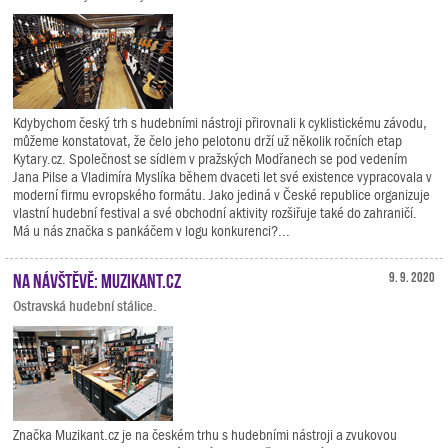
Kdybychom český trh s hudebními nástroji přirovnali k cyklistickému závodu,
můžeme konstatovat, že čelo jeho pelotonu drží už několik ročních etap
Kytary.cz. Společnost se sídlem v pražských Modřanech se pod vedením
Jana Pilse a Vladimíra Myslíka během dvaceti let své existence vypracovala v
moderní firmu evropského formátu. Jako jediná v České republice organizuje
vlastní hudební festival a své obchodní aktivity rozšiřuje také do zahraničí.
Má u nás značka s pankáčem v logu konkurenci?...
Na návštěvě: Muzikant.cz
9. 9. 2020
Ostravská hudební stálice.
Značka Muzikant.cz je na českém trhu s hudebními nástroji a zvukovou