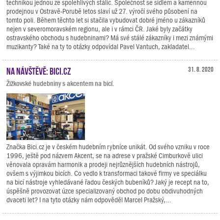
technikou jednou ze spolehlivých stálic. Společnost se sídlem a kamennou
prodejnou v Ostravě-Porubě letos slaví už 27. výročí svého působení na
tomto poli. Během těchto let si stačila vybudovat dobré jméno u zákazníků
nejen v severomoravském regionu, ale i v rámci ČR. Jaké byly začátky
ostravského obchodu s hudebninami? Má své stálé zákazníky i mezi známými
muzikanty? Také na ty to otázky odpovídal Pavel Vantuch, zakladatel...
Na návštěvě: Bici.cz
31. 8. 2020
Žižkovské hudebniny s akcentem na bicí.
Značka Bici.cz je v českém hudebním rybníce unikát. Od svého vzniku v roce
1996, ještě pod názvem Akcent, se na adrese v pražské Cimburkově ulici
věnovala opravám harmonik a prodeji nejrůznějších hudebních nástrojů,
ovšem s výjimkou bicích. Co vedlo k transformaci takové firmy ve speciálku
na bicí nástroje vyhledávané řadou českých bubeníků? Jaký je recept na to,
úspěšně provozovat úzce specializovaný obchod po dobu obdivuhodných
dvaceti let? I na tyto otázky nám odpověděl Marcel Pražský,...