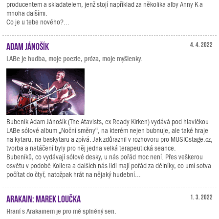
producentem a skladatelem, jenž stojí například za několika alby Anny K a
mnoha dalšími.
Co je u tebe nového?...
Adam Jánošík
4. 4. 2022
LABe je hudba, moje poezie, próza, moje myšlenky.
Bubeník Adam Jánošík (The Atavists, ex Ready Kirken) vydává pod hlavičkou
LABe sólové album „Noční směny“, na kterém nejen bubnuje, ale také hraje
na kytaru, na baskytaru a zpívá. Jak zdůraznil v rozhovoru pro MUSICstage.cz,
tvorba a natáčení byly pro něj jedna velká terapeutická seance.
Bubeníků, co vydávají sólové desky, u nás pořád moc není. Přes veškerou
osvětu v podobě Kollera a dalších nás lidi mají pořád za dělníky, co umí sotva
počítat do čtyř, natožpak hrát na nějaký hudební...
Arakain: Marek Loučka
1. 3. 2022
Hraní s Arakainem je pro mě splněný sen.