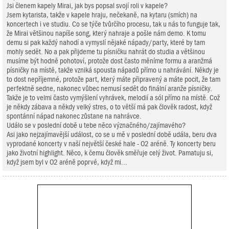
Jsi členem kapely Mirai, jak bys popsal svojí roli v kapele?
Jsem kytarista, takže v kapele hraju, nečekaně, na kytaru (smích) na
koncertech i ve studiu. Co se týče tvůrčího procesu, tak u nás to funguje tak,
že Mirai většinou napíše song, který nahraje a pošle nám demo. K tomu
demu si pak každý nahodí a vymyslí nějaké nápady/party, které by tam
mohly sedět. No a pak přijdeme tu písničku nahrát do studia a většinou
musíme být hodně pohotoví, protože dost často měníme formu a aranžmá
písničky na místě, takže vzniká spousta nápadů přímo u nahrávání. Někdy je
to dost nepříjemné, protože part, který máte připravený a máte pocit, že tam
perfektně sedne, nakonec vůbec nemusí sedět do finální aranže písničky.
Takže je to velmi často vymýšlení vyhrávek, melodií a sól přímo na místě. Což
je někdy zábava a někdy velký stres, o to větší má pak člověk radost, když
spontánní nápad nakonec zůstane na nahrávce.
Událo se v poslední době u tebe něco význačného/zajímavého?
Asi jako nejzajímavější událost, co se u mě v poslední době udála, beru dva
vyprodané koncerty v naší největší české hale - O2 aréně. Ty koncerty beru
jako životní highlight. Něco, k čemu člověk směřuje celý život. Pamatuju si,
když jsem byl v O2 aréně poprvé, když mi...