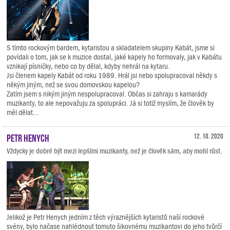
S tímto rockovým bardem, kytaristou a skladatelem skupiny Kabát, jsme si
povídali o tom, jak se k muzice dostal, jaké kapely ho formovaly, jak v Kabátu
vznikají písničky, nebo co by dělal, kdyby nehrál na kytaru.
Jsi členem kapely Kabát od roku 1989. Hrál jsi nebo spolupracoval někdy s
někým jiným, než se svou domovskou kapelou?
Zatím jsem s nikým jiným nespolupracoval. Občas si zahraju s kamarády
muzikanty, to ale nepovažuju za spolupráci. Já si totiž myslím, že člověk by
měl dělat...
Petr Henych
12. 10. 2020
Vždycky je dobré být mezi lepšími muzikanty, než je člověk sám, aby mohl růst.
Jelikož je Petr Henych jedním z těch výraznějších kytaristů naší rockové
svény, bylo načase nahlédnout tomuto šikovnému muzikantovi do jeho tvůrčí