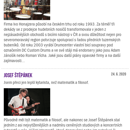
Firma Ivo Honajzera působí na českém trhu od roku 1993. Za téměř tři
dekády se z prodejce hudebních nosičů transformovala v jeden z
nejzásadnějších obchodů s bicími nástroji v ČR a svou důležitost nejen pro
severomoravský region potvrzuje spoluprací s řadou předních tuzemských
bubeníků. Od roku 2003 vyrábí Drumcenter vlastní bicí soupravy pod
označením DC Custom Drums a ve své stáji má endorsery jako jsou Adam
Jánošík nebo Roman Vícha. Jaké jsou další plány opavské firmy a na další
zajímavosti...
Josef Štěpánek
24. 6. 2020
Jsem přeci jen lepší kytarista, než matematik a filosof.
Původně měl být matematik a filosof, ale nakonec se Josef Štěpánek stal
jedním z asi nejvytíženějších a nadmíru ceněných studiových a koncertních