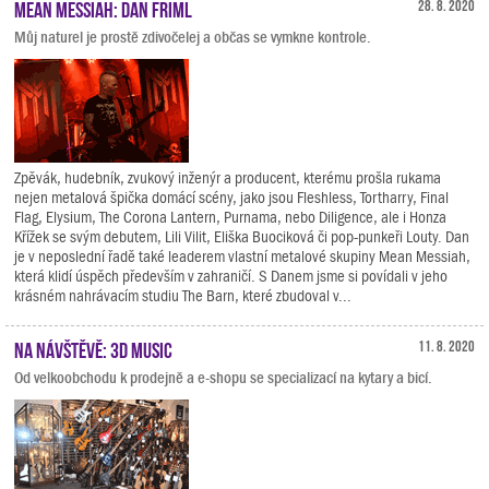
Mean Messiah: Dan Friml
28. 8. 2020
Můj naturel je prostě zdivočelej a občas se vymkne kontrole.
Zpěvák, hudebník, zvukový inženýr a producent, kterému prošla rukama
nejen metalová špička domácí scény, jako jsou Fleshless, Tortharry, Final
Flag, Elysium, The Corona Lantern, Purnama, nebo Diligence, ale i Honza
Křížek se svým debutem, Lili Vilit, Eliška Buociková či pop-punkeři Louty. Dan
je v neposlední řadě také leaderem vlastní metalové skupiny Mean Messiah,
která klidí úspěch především v zahraničí. S Danem jsme si povídali v jeho
krásném nahrávacím studiu The Barn, které zbudoval v...
Na návštěvě: 3D Music
11. 8. 2020
Od velkoobchodu k prodejně a e-shopu se specializací na kytary a bicí.