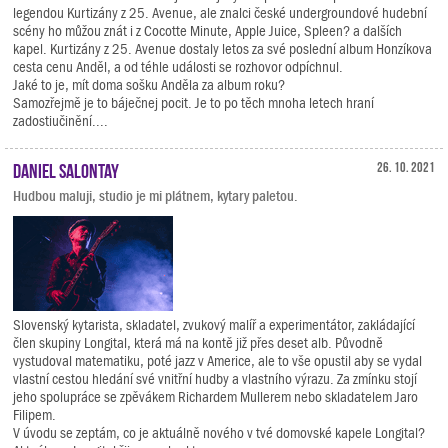
legendou Kurtizány z 25. Avenue, ale znalci české undergroundové hudební
scény ho můžou znát i z Cocotte Minute, Apple Juice, Spleen? a dalších
kapel. Kurtizány z 25. Avenue dostaly letos za své poslední album Honzíkova
cesta cenu Anděl, a od téhle události se rozhovor odpíchnul.
Jaké to je, mít doma sošku Anděla za album roku?
Samozřejmě je to báječnej pocit. Je to po těch mnoha letech hraní
zadostiučinění....
Daniel Salontay
26. 10. 2021
Hudbou maluji, studio je mi plátnem, kytary paletou.
Slovenský kytarista, skladatel, zvukový malíř a experimentátor, zakládající
člen skupiny Longital, která má na kontě již přes deset alb. Původně
vystudoval matematiku, poté jazz v Americe, ale to vše opustil aby se vydal
vlastní cestou hledání své vnitřní hudby a vlastního výrazu. Za zmínku stojí
jeho spolupráce se zpěvákem Richardem Mullerem nebo skladatelem Jaro
Filipem.
V úvodu se zeptám, co je aktuálně nového v tvé domovské kapele Longital?