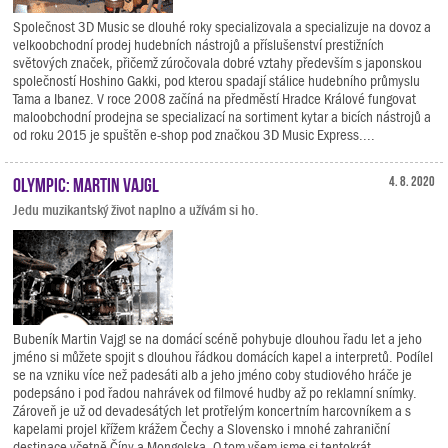
Společnost 3D Music se dlouhé roky specializovala a specializuje na dovoz a
velkoobchodní prodej hudebních nástrojů a příslušenství prestižních
světových značek, přičemž zúročovala dobré vztahy především s japonskou
společností Hoshino Gakki, pod kterou spadají stálice hudebního průmyslu
Tama a Ibanez. V roce 2008 začíná na předměstí Hradce Králové fungovat
maloobchodní prodejna se specializací na sortiment kytar a bicích nástrojů a
od roku 2015 je spuštěn e-shop pod značkou 3D Music Express....
Olympic: Martin Vajgl
4. 8. 2020
Jedu muzikantský život naplno a užívám si ho.
Bubeník Martin Vajgl se na domácí scéně pohybuje dlouhou řadu let a jeho
jméno si můžete spojit s dlouhou řádkou domácích kapel a interpretů. Podílel
se na vzniku více než padesáti alb a jeho jméno coby studiového hráče je
podepsáno i pod řadou nahrávek od filmové hudby až po reklamní snímky.
Zároveň je už od devadesátých let protřelým koncertním harcovníkem a s
kapelami projel křížem krážem Čechy a Slovensko i mnohé zahraniční
destinace včetně Číny a Mongolska. O tom všem jsme si tentokrát...