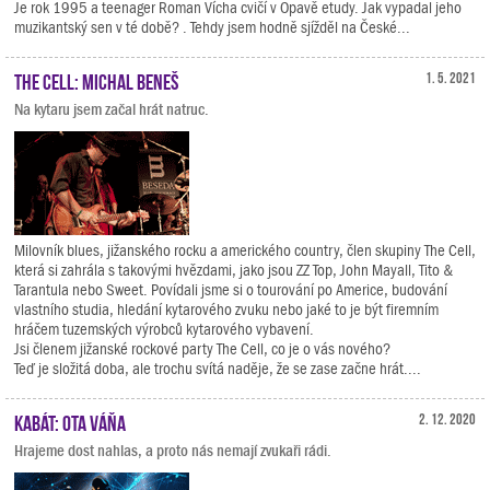
Je rok 1995 a teenager Roman Vícha cvičí v Opavě etudy. Jak vypadal jeho
muzikantský sen v té době? . Tehdy jsem hodně sjížděl na České...
The Cell: Michal Beneš
1. 5. 2021
Na kytaru jsem začal hrát natruc.
Milovník blues, jižanského rocku a amerického country, člen skupiny The Cell,
která si zahrála s takovými hvězdami, jako jsou ZZ Top, John Mayall, Tito &
Tarantula nebo Sweet. Povídali jsme si o tourování po Americe, budování
vlastního studia, hledání kytarového zvuku nebo jaké to je být firemním
hráčem tuzemských výrobců kytarového vybavení.
Jsi členem jižanské rockové party The Cell, co je o vás nového?
Teď je složitá doba, ale trochu svítá naděje, že se zase začne hrát....
Kabát: Ota Váňa
2. 12. 2020
Hrajeme dost nahlas, a proto nás nemají zvukaři rádi.