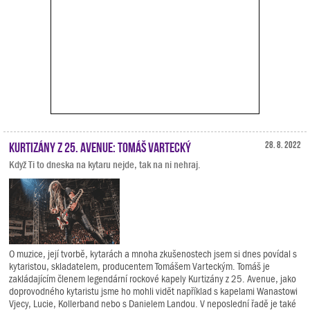
Kurtizány z 25. Avenue: Tomáš Vartecký
28. 8. 2022
Když Ti to dneska na kytaru nejde, tak na ni nehraj.
O muzice, její tvorbě, kytarách a mnoha zkušenostech jsem si dnes povídal s
kytaristou, skladatelem, producentem Tomášem Varteckým. Tomáš je
zakládajícím členem legendární rockové kapely Kurtizány z 25. Avenue, jako
doprovodného kytaristu jsme ho mohli vidět například s kapelami Wanastowi
Vjecy, Lucie, Kollerband nebo s Danielem Landou. V neposlední řadě je také