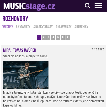
S muzikanty pro muzikanty
Rozhovory
VŠECHNY
S KYTARISTY
S BASKYTARISTY
S KLÁVESISTY
S BUBENÍKY
1
2
3
4
5
6
Další
Mirai: Tomáš Javůrek
7. 12. 2022
Stačí být nejlepší a přijde to samo.
Mladý a talentovaný kytarista, který se díky své pracovitosti, pevné vůli a
nepochybnému talentu vyhoupl z malých klubových koncertů v Havířove do
největších hal a arén v naší republice, kde ho můžete vídat s jeho domovskou
kapelou Mirai.