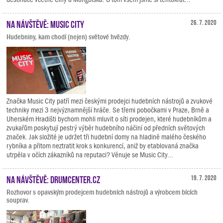
Na návštěvě: Music City
26. 7. 2020
Hudebniny, kam chodí (nejen) světové hvězdy.
Značka Music City patří mezi českými prodejci hudebních nástrojů a zvukové
techniky mezi 3 nejvýznamnější hráče. Se třemi pobočkami v Praze, Brně a
Uherském Hradišti bychom mohli mluvit o síti prodejen, které hudebníkům a
zvukařům poskytují pestrý výběr hudebního náčiní od předních světových
značek. Jak složité je udržet tři hudební domy na hladině malého českého
rybníka a přitom neztratit krok s konkurencí, aniž by etablovaná značka
utrpěla v očích zákazníků na reputaci? Věnuje se Music City...
Na návštěvě: Drumcenter.cz
19. 7. 2020
Rozhovor s opavským prodejcem hudebních nástrojů a výrobcem bících
souprav.