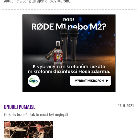
Aktuálne s Longital žijeme rok v ktorom...
Ondřej Pomajsl
13. 9. 2021
Cokoliv hraješ, tak to musí být nejlepší...