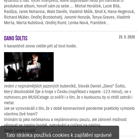
kytaristů u nás. Výčet interpretů, které doprovázel nebo jim nahrával či
produkoval album, hovoří sám za sebe… Michal Horáček, Lucie Bílá,
Radůza, Jarek Nohavica, Wabi Daněk, Vladimír Mišík, Xindl X, Hana Hegerová,
Richard Müller, Ondřej Brzobohatý, Jaromír Honzák, Tonya Graves, Vladimír
Merta, Marta Kubišová, Ondřej Ruml, Lenka Nová, František...
Dano Šoltis
25. 5. 2020
V karanténě znovu cvičím pět až šest hodin.
Jeden z nejznámějších jazzových bubeníků, Slovák Daniel „Dano“ Šoltis,
který dlouhodobě žije a hraje v Česku (například v kapele -123 minut), se v
rozhovoru pro MUSICstage.cz svěřil i s tím, že v budoucnu by si chtěl zahrát i
metal.
Jak se vyrovnáváš s tím, že v době koronavirové pandemie prakticky vymizelo
všechno živé hraní?
Vnímám to jako nečekanou a neplánovanou pauzu, ale zároveň možnost
věnovat se naplno tvorbě, nahrávání a cvičení na nástroj.
Takže častěji cvičíš....
Tato stránka používá cookies k zajištění správné