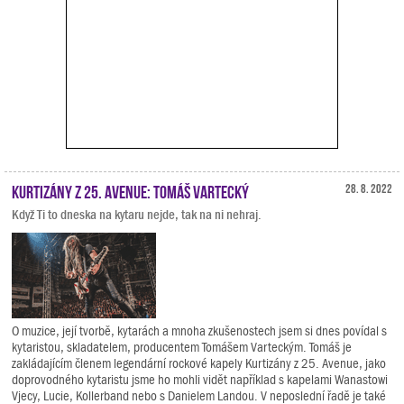
Kurtizány z 25. Avenue: Tomáš Vartecký
28. 8. 2022
Když Ti to dneska na kytaru nejde, tak na ni nehraj.
O muzice, její tvorbě, kytarách a mnoha zkušenostech jsem si dnes povídal s
kytaristou, skladatelem, producentem Tomášem Varteckým. Tomáš je
zakládajícím členem legendární rockové kapely Kurtizány z 25. Avenue, jako
doprovodného kytaristu jsme ho mohli vidět například s kapelami Wanastowi
Vjecy, Lucie, Kollerband nebo s Danielem Landou. V neposlední řadě je také