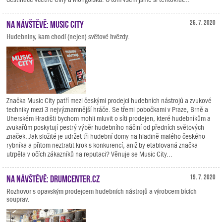
Na návštěvě: Music City
26. 7. 2020
Hudebniny, kam chodí (nejen) světové hvězdy.
Značka Music City patří mezi českými prodejci hudebních nástrojů a zvukové
techniky mezi 3 nejvýznamnější hráče. Se třemi pobočkami v Praze, Brně a
Uherském Hradišti bychom mohli mluvit o síti prodejen, které hudebníkům a
zvukařům poskytují pestrý výběr hudebního náčiní od předních světových
značek. Jak složité je udržet tři hudební domy na hladině malého českého
rybníka a přitom neztratit krok s konkurencí, aniž by etablovaná značka
utrpěla v očích zákazníků na reputaci? Věnuje se Music City...
Na návštěvě: Drumcenter.cz
19. 7. 2020
Rozhovor s opavským prodejcem hudebních nástrojů a výrobcem bících
souprav.