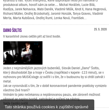
kytaristů u nás. Výčet interpretů, které doprovázel nebo jim nahrával či
produkoval album, hovoří sám za sebe… Michal Horáček, Lucie Bílá,
Radůza, Jarek Nohavica, Wabi Daněk, Vladimír Mišík, Xindl X, Hana Hegerová,
Richard Müller, Ondřej Brzobohatý, Jaromír Honzák, Tonya Graves, Vladimír
Merta, Marta Kubišová, Ondřej Ruml, Lenka Nová, František...
Dano Šoltis
25. 5. 2020
V karanténě znovu cvičím pět až šest hodin.
Jeden z nejznámějších jazzových bubeníků, Slovák Daniel „Dano“ Šoltis,
který dlouhodobě žije a hraje v Česku (například v kapele -123 minut), se v
rozhovoru pro MUSICstage.cz svěřil i s tím, že v budoucnu by si chtěl zahrát i
metal.
Jak se vyrovnáváš s tím, že v době koronavirové pandemie prakticky vymizelo
všechno živé hraní?
Vnímám to jako nečekanou a neplánovanou pauzu, ale zároveň možnost
věnovat se naplno tvorbě, nahrávání a cvičení na nástroj.
Takže častěji cvičíš....
Tato stránka používá cookies k zajištění správné