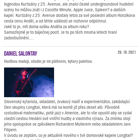
legendou Kurtizány z 25. Avenue, ale znalci české undergroundové hudební
scény ho můžou znát i z Cocotte Minute, Apple Juice, Spleen? a dalších
kapel. Kurtizány z 25. Avenue dostaly letos za své poslední album Honzíkova
cesta cenu Anděl, a od téhle události se rozhovor odpíchnul.
Jaké to je, mít doma sošku Anděla za album roku?
Samozřejmě je to báječnej pocit. Je to po těch mnoha letech hraní
zadostiučinění....
Daniel Salontay
26. 10. 2021
Hudbou maluji, studio je mi plátnem, kytary paletou.
Slovenský kytarista, skladatel, zvukový malíř a experimentátor, zakládající
člen skupiny Longital, která má na kontě již přes deset alb. Původně
vystudoval matematiku, poté jazz v Americe, ale to vše opustil aby se vydal
vlastní cestou hledání své vnitřní hudby a vlastního výrazu. Za zmínku stojí
jeho spolupráce se zpěvákem Richardem Mullerem nebo skladatelem Jaro
Filipem.
V úvodu se zeptám, co je aktuálně nového v tvé domovské kapele Longital?