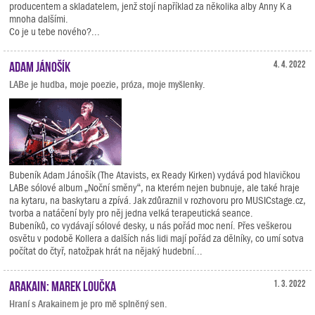
producentem a skladatelem, jenž stojí například za několika alby Anny K a
mnoha dalšími.
Co je u tebe nového?...
Adam Jánošík
4. 4. 2022
LABe je hudba, moje poezie, próza, moje myšlenky.
Bubeník Adam Jánošík (The Atavists, ex Ready Kirken) vydává pod hlavičkou
LABe sólové album „Noční směny“, na kterém nejen bubnuje, ale také hraje
na kytaru, na baskytaru a zpívá. Jak zdůraznil v rozhovoru pro MUSICstage.cz,
tvorba a natáčení byly pro něj jedna velká terapeutická seance.
Bubeníků, co vydávají sólové desky, u nás pořád moc není. Přes veškerou
osvětu v podobě Kollera a dalších nás lidi mají pořád za dělníky, co umí sotva
počítat do čtyř, natožpak hrát na nějaký hudební...
Arakain: Marek Loučka
1. 3. 2022
Hraní s Arakainem je pro mě splněný sen.