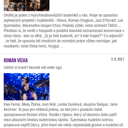
Ondřej je jeden z nejvyhledávanějších bubeníků u nás. Hraje se spoustou
zajímavých projektů i hudebníků - Vltava, Roman Dragoun, Jazz Efterratt, Los
Quemados, Maranatha Gospel Choir, Pražský výběr, nebo orchestr ČNSO…
Představ si, že sedíš v hospodě a probíhá klasická seznamovací konverzace v
rámci stolu - kdo co dělá. „Ty jsi fakt bubeník, jo? A kde hraješ?“ Co odpovíš?
. Je fakt, že spousta lidí chodících do normální práce vůbec nechápe, jak
muzikanti, nebo třeba herci, fungují....
Roman Vícha
3. 8. 2021
Udržet si hraní? Nesmíš mít velké ego.
Ewa Farná, Meky Žbirka, Ivan Král, Lenka Dusilová, skupina Toxique, Jana
Kirchner. To jsou jen některá jména, se kterými v poslední době
spolupracoval Roman Vícha. Rodák z Opavy, který už dlouhou dobu patří
mezi absolutní českou bubenickou špičku. Tuzemskou hudební scénou
proplouvá napříč žánry, jeho hraní ale nikdy nepostrádá groove a hudební cit.