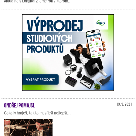
Aktuálne s Longital žijeme rok v ktorom...
Ondřej Pomajsl
13. 9. 2021
Cokoliv hraješ, tak to musí být nejlepší...