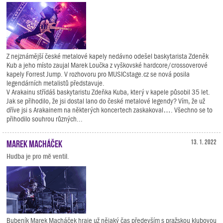
Z nejznámější české metalové kapely nedávno odešel baskytarista Zdeněk
Kub a jeho místo zaujal Marek Loučka z vyškovské hardcore/crossoverové
kapely Forrest Jump. V rozhovoru pro MUSICstage.cz se nová posila
legendárních metalistů představuje.
V Arakainu střídáš baskytaristu Zdeňka Kuba, který v kapele působil 35 let.
Jak se přihodilo, že jsi dostal lano do české metalové legendy? Vím, že už
dříve jsi s Arakainem na některých koncertech zaskakoval…. Všechno se to
přihodilo souhrou různých...
Marek Macháček
13. 1. 2022
Hudba je pro mě ventil.
Bubeník Marek Macháček hraje už nějaký čas především s pražskou klubovou