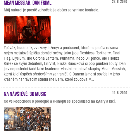
Mean Messiah: Dan Friml
28. 8. 2020
Můj naturel je prostě zdivočelej a občas se vymkne kontrole.
Zpěvák, hudebník, zvukový inženýr a producent, kterému prošla rukama
nejen metalová špička domácí scény, jako jsou Fleshless, Tortharry, Final
Flag, Elysium, The Corona Lantern, Purnama, nebo Diligence, ale i Honza
Křížek se svým debutem, Lili Vilit, Eliška Buociková či pop-punkeři Louty. Dan
je v neposlední řadě také leaderem vlastní metalové skupiny Mean Messiah,
která klidí úspěch především v zahraničí. S Danem jsme si povídali v jeho
krásném nahrávacím studiu The Barn, které zbudoval v...
Na návštěvě: 3D Music
11. 8. 2020
Od velkoobchodu k prodejně a e-shopu se specializací na kytary a bicí.