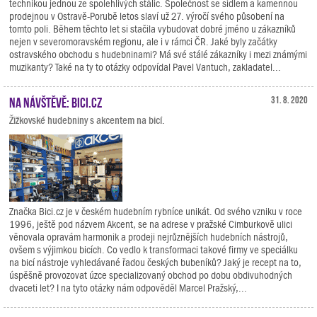
technikou jednou ze spolehlivých stálic. Společnost se sídlem a kamennou
prodejnou v Ostravě-Porubě letos slaví už 27. výročí svého působení na
tomto poli. Během těchto let si stačila vybudovat dobré jméno u zákazníků
nejen v severomoravském regionu, ale i v rámci ČR. Jaké byly začátky
ostravského obchodu s hudebninami? Má své stálé zákazníky i mezi známými
muzikanty? Také na ty to otázky odpovídal Pavel Vantuch, zakladatel...
Na návštěvě: Bici.cz
31. 8. 2020
Žižkovské hudebniny s akcentem na bicí.
Značka Bici.cz je v českém hudebním rybníce unikát. Od svého vzniku v roce
1996, ještě pod názvem Akcent, se na adrese v pražské Cimburkově ulici
věnovala opravám harmonik a prodeji nejrůznějších hudebních nástrojů,
ovšem s výjimkou bicích. Co vedlo k transformaci takové firmy ve speciálku
na bicí nástroje vyhledávané řadou českých bubeníků? Jaký je recept na to,
úspěšně provozovat úzce specializovaný obchod po dobu obdivuhodných
dvaceti let? I na tyto otázky nám odpověděl Marcel Pražský,...