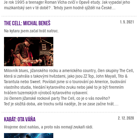
Je rok 1995 a teenager Roman Vícha cvičí v Opavě etudy. Jak vypadal jeho
muzikantský sen v té době? . Tehdy jsem hodně sjížděl na České...
The Cell: Michal Beneš
1. 5. 2021
Na kytaru jsem začal hrát natruc.
Milovník blues, jižanského rocku a amerického country, člen skupiny The Cell,
která si zahrála s takovými hvězdami, jako jsou ZZ Top, John Mayall, Tito &
Tarantula nebo Sweet. Povídali jsme si o tourování po Americe, budování
vlastního studia, hledání kytarového zvuku nebo jaké to je být firemním
hráčem tuzemských výrobců kytarového vybavení.
Jsi členem jižanské rockové party The Cell, co je o vás nového?
Teď je složitá doba, ale trochu svítá naděje, že se zase začne hrát....
Kabát: Ota Váňa
2. 12. 2020
Hrajeme dost nahlas, a proto nás nemají zvukaři rádi.