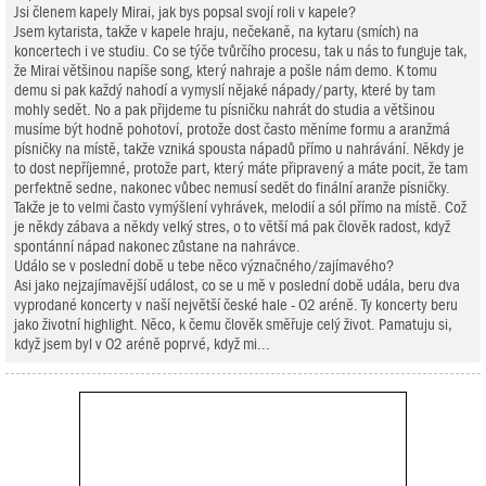
Jsi členem kapely Mirai, jak bys popsal svojí roli v kapele?
Jsem kytarista, takže v kapele hraju, nečekaně, na kytaru (smích) na
koncertech i ve studiu. Co se týče tvůrčího procesu, tak u nás to funguje tak,
že Mirai většinou napíše song, který nahraje a pošle nám demo. K tomu
demu si pak každý nahodí a vymyslí nějaké nápady/party, které by tam
mohly sedět. No a pak přijdeme tu písničku nahrát do studia a většinou
musíme být hodně pohotoví, protože dost často měníme formu a aranžmá
písničky na místě, takže vzniká spousta nápadů přímo u nahrávání. Někdy je
to dost nepříjemné, protože part, který máte připravený a máte pocit, že tam
perfektně sedne, nakonec vůbec nemusí sedět do finální aranže písničky.
Takže je to velmi často vymýšlení vyhrávek, melodií a sól přímo na místě. Což
je někdy zábava a někdy velký stres, o to větší má pak člověk radost, když
spontánní nápad nakonec zůstane na nahrávce.
Událo se v poslední době u tebe něco význačného/zajímavého?
Asi jako nejzajímavější událost, co se u mě v poslední době udála, beru dva
vyprodané koncerty v naší největší české hale - O2 aréně. Ty koncerty beru
jako životní highlight. Něco, k čemu člověk směřuje celý život. Pamatuju si,
když jsem byl v O2 aréně poprvé, když mi...