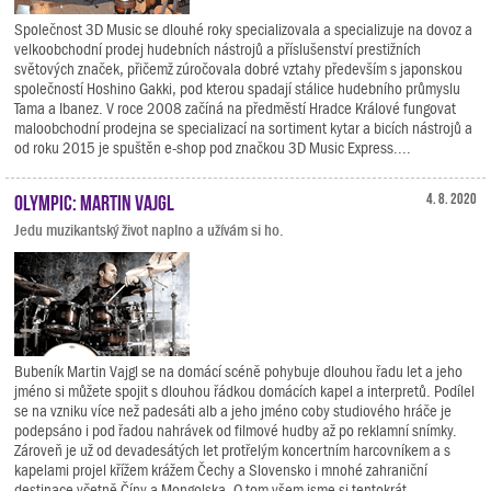
Společnost 3D Music se dlouhé roky specializovala a specializuje na dovoz a
velkoobchodní prodej hudebních nástrojů a příslušenství prestižních
světových značek, přičemž zúročovala dobré vztahy především s japonskou
společností Hoshino Gakki, pod kterou spadají stálice hudebního průmyslu
Tama a Ibanez. V roce 2008 začíná na předměstí Hradce Králové fungovat
maloobchodní prodejna se specializací na sortiment kytar a bicích nástrojů a
od roku 2015 je spuštěn e-shop pod značkou 3D Music Express....
Olympic: Martin Vajgl
4. 8. 2020
Jedu muzikantský život naplno a užívám si ho.
Bubeník Martin Vajgl se na domácí scéně pohybuje dlouhou řadu let a jeho
jméno si můžete spojit s dlouhou řádkou domácích kapel a interpretů. Podílel
se na vzniku více než padesáti alb a jeho jméno coby studiového hráče je
podepsáno i pod řadou nahrávek od filmové hudby až po reklamní snímky.
Zároveň je už od devadesátých let protřelým koncertním harcovníkem a s
kapelami projel křížem krážem Čechy a Slovensko i mnohé zahraniční
destinace včetně Číny a Mongolska. O tom všem jsme si tentokrát...