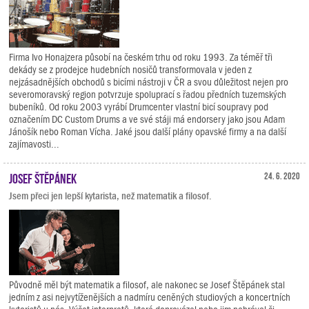
Firma Ivo Honajzera působí na českém trhu od roku 1993. Za téměř tři
dekády se z prodejce hudebních nosičů transformovala v jeden z
nejzásadnějších obchodů s bicími nástroji v ČR a svou důležitost nejen pro
severomoravský region potvrzuje spoluprací s řadou předních tuzemských
bubeníků. Od roku 2003 vyrábí Drumcenter vlastní bicí soupravy pod
označením DC Custom Drums a ve své stáji má endorsery jako jsou Adam
Jánošík nebo Roman Vícha. Jaké jsou další plány opavské firmy a na další
zajímavosti...
Josef Štěpánek
24. 6. 2020
Jsem přeci jen lepší kytarista, než matematik a filosof.
Původně měl být matematik a filosof, ale nakonec se Josef Štěpánek stal
jedním z asi nejvytíženějších a nadmíru ceněných studiových a koncertních