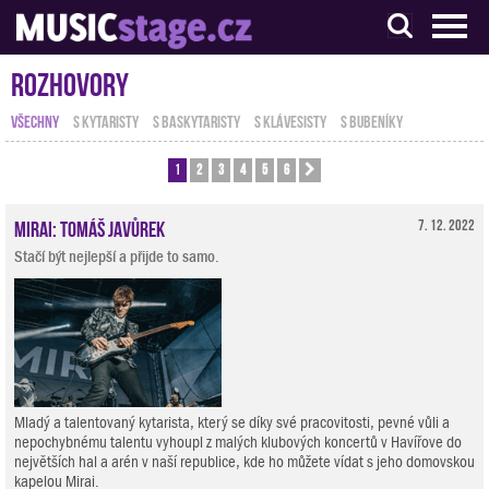
S muzikanty pro muzikanty
Rozhovory
VŠECHNY
S KYTARISTY
S BASKYTARISTY
S KLÁVESISTY
S BUBENÍKY
1
2
3
4
5
6
Další
Mirai: Tomáš Javůrek
7. 12. 2022
Stačí být nejlepší a přijde to samo.
Mladý a talentovaný kytarista, který se díky své pracovitosti, pevné vůli a
nepochybnému talentu vyhoupl z malých klubových koncertů v Havířove do
největších hal a arén v naší republice, kde ho můžete vídat s jeho domovskou
kapelou Mirai.