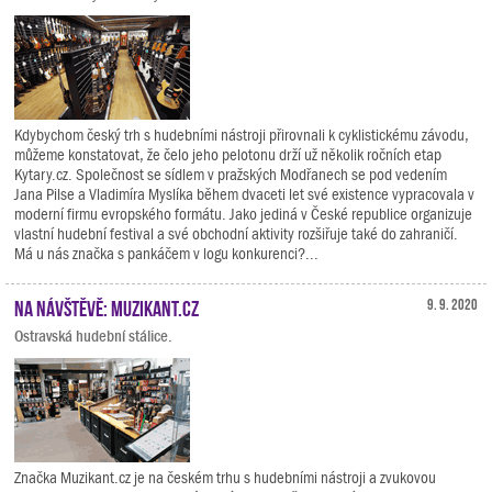
Kdybychom český trh s hudebními nástroji přirovnali k cyklistickému závodu,
můžeme konstatovat, že čelo jeho pelotonu drží už několik ročních etap
Kytary.cz. Společnost se sídlem v pražských Modřanech se pod vedením
Jana Pilse a Vladimíra Myslíka během dvaceti let své existence vypracovala v
moderní firmu evropského formátu. Jako jediná v České republice organizuje
vlastní hudební festival a své obchodní aktivity rozšiřuje také do zahraničí.
Má u nás značka s pankáčem v logu konkurenci?...
Na návštěvě: Muzikant.cz
9. 9. 2020
Ostravská hudební stálice.
Značka Muzikant.cz je na českém trhu s hudebními nástroji a zvukovou