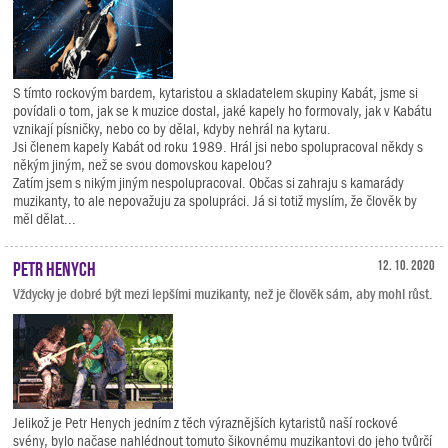
S tímto rockovým bardem, kytaristou a skladatelem skupiny Kabát, jsme si
povídali o tom, jak se k muzice dostal, jaké kapely ho formovaly, jak v Kabátu
vznikají písničky, nebo co by dělal, kdyby nehrál na kytaru.
Jsi členem kapely Kabát od roku 1989. Hrál jsi nebo spolupracoval někdy s
někým jiným, než se svou domovskou kapelou?
Zatím jsem s nikým jiným nespolupracoval. Občas si zahraju s kamarády
muzikanty, to ale nepovažuju za spolupráci. Já si totiž myslím, že člověk by
měl dělat...
Petr Henych
12. 10. 2020
Vždycky je dobré být mezi lepšími muzikanty, než je člověk sám, aby mohl růst.
Jelikož je Petr Henych jedním z těch výraznějších kytaristů naší rockové
svény, bylo načase nahlédnout tomuto šikovnému muzikantovi do jeho tvůrčí