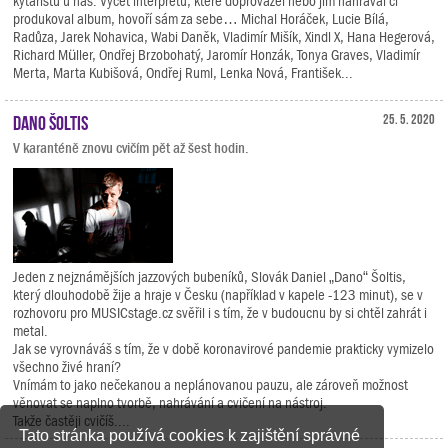
kytaristů u nás. Výčet interpretů, které doprovázel nebo jim nahrával či
produkoval album, hovoří sám za sebe… Michal Horáček, Lucie Bílá,
Radůza, Jarek Nohavica, Wabi Daněk, Vladimír Mišík, Xindl X, Hana Hegerová,
Richard Müller, Ondřej Brzobohatý, Jaromír Honzák, Tonya Graves, Vladimír
Merta, Marta Kubišová, Ondřej Ruml, Lenka Nová, František...
Dano Šoltis
25. 5. 2020
V karanténě znovu cvičím pět až šest hodin.
Jeden z nejznámějších jazzových bubeníků, Slovák Daniel „Dano“ Šoltis,
který dlouhodobě žije a hraje v Česku (například v kapele -123 minut), se v
rozhovoru pro MUSICstage.cz svěřil i s tím, že v budoucnu by si chtěl zahrát i
metal.
Jak se vyrovnáváš s tím, že v době koronavirové pandemie prakticky vymizelo
všechno živé hraní?
Vnímám to jako nečekanou a neplánovanou pauzu, ale zároveň možnost
věnovat se naplno tvorbě, nahrávání a cvičení na nástroj.
Takže častěji cvičíš....
Tato stránka používá cookies k zajištění správné