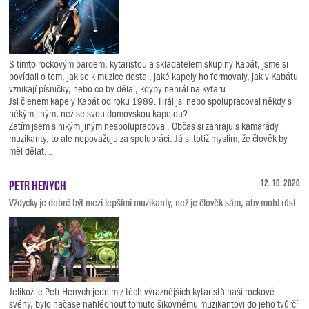
S tímto rockovým bardem, kytaristou a skladatelem skupiny Kabát, jsme si
povídali o tom, jak se k muzice dostal, jaké kapely ho formovaly, jak v Kabátu
vznikají písničky, nebo co by dělal, kdyby nehrál na kytaru.
Jsi členem kapely Kabát od roku 1989. Hrál jsi nebo spolupracoval někdy s
někým jiným, než se svou domovskou kapelou?
Zatím jsem s nikým jiným nespolupracoval. Občas si zahraju s kamarády
muzikanty, to ale nepovažuju za spolupráci. Já si totiž myslím, že člověk by
měl dělat...
Petr Henych
12. 10. 2020
Vždycky je dobré být mezi lepšími muzikanty, než je člověk sám, aby mohl růst.
Jelikož je Petr Henych jedním z těch výraznějších kytaristů naší rockové
svény, bylo načase nahlédnout tomuto šikovnému muzikantovi do jeho tvůrčí