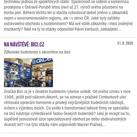
technikou jednou ze spolehlivých stálic. Společnost se sídlem a kamennou
prodejnou v Ostravě-Porubě letos slaví už 27. výročí svého působení na
tomto poli. Během těchto let si stačila vybudovat dobré jméno u zákazníků
nejen v severomoravském regionu, ale i v rámci ČR. Jaké byly začátky
ostravského obchodu s hudebninami? Má své stálé zákazníky i mezi známými
muzikanty? Také na ty to otázky odpovídal Pavel Vantuch, zakladatel...
Na návštěvě: Bici.cz
31. 8. 2020
Žižkovské hudebniny s akcentem na bicí.
Značka Bici.cz je v českém hudebním rybníce unikát. Od svého vzniku v roce
1996, ještě pod názvem Akcent, se na adrese v pražské Cimburkově ulici
věnovala opravám harmonik a prodeji nejrůznějších hudebních nástrojů,
ovšem s výjimkou bicích. Co vedlo k transformaci takové firmy ve speciálku
na bicí nástroje vyhledávané řadou českých bubeníků? Jaký je recept na to,
úspěšně provozovat úzce specializovaný obchod po dobu obdivuhodných
dvaceti let? I na tyto otázky nám odpověděl Marcel Pražský,...