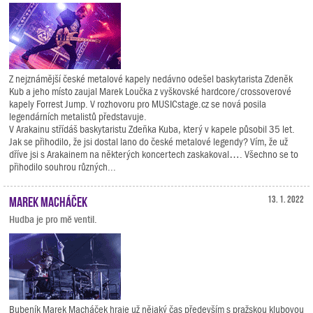
Z nejznámější české metalové kapely nedávno odešel baskytarista Zdeněk
Kub a jeho místo zaujal Marek Loučka z vyškovské hardcore/crossoverové
kapely Forrest Jump. V rozhovoru pro MUSICstage.cz se nová posila
legendárních metalistů představuje.
V Arakainu střídáš baskytaristu Zdeňka Kuba, který v kapele působil 35 let.
Jak se přihodilo, že jsi dostal lano do české metalové legendy? Vím, že už
dříve jsi s Arakainem na některých koncertech zaskakoval…. Všechno se to
přihodilo souhrou různých...
Marek Macháček
13. 1. 2022
Hudba je pro mě ventil.
Bubeník Marek Macháček hraje už nějaký čas především s pražskou klubovou