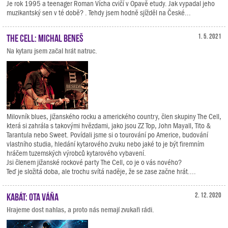
Je rok 1995 a teenager Roman Vícha cvičí v Opavě etudy. Jak vypadal jeho
muzikantský sen v té době? . Tehdy jsem hodně sjížděl na České...
The Cell: Michal Beneš
1. 5. 2021
Na kytaru jsem začal hrát natruc.
Milovník blues, jižanského rocku a amerického country, člen skupiny The Cell,
která si zahrála s takovými hvězdami, jako jsou ZZ Top, John Mayall, Tito &
Tarantula nebo Sweet. Povídali jsme si o tourování po Americe, budování
vlastního studia, hledání kytarového zvuku nebo jaké to je být firemním
hráčem tuzemských výrobců kytarového vybavení.
Jsi členem jižanské rockové party The Cell, co je o vás nového?
Teď je složitá doba, ale trochu svítá naděje, že se zase začne hrát....
Kabát: Ota Váňa
2. 12. 2020
Hrajeme dost nahlas, a proto nás nemají zvukaři rádi.