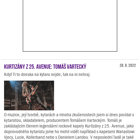
Kurtizány z 25. Avenue: Tomáš Vartecký
28. 8. 2022
Když Ti to dneska na kytaru nejde, tak na ni nehraj.
O muzice, její tvorbě, kytarách a mnoha zkušenostech jsem si dnes povídal s
kytaristou, skladatelem, producentem Tomášem Varteckým. Tomáš je
zakládajícím členem legendární rockové kapely Kurtizány z 25. Avenue, jako
doprovodného kytaristu jsme ho mohli vidět například s kapelami Wanastowi
Vjecy, Lucie, Kollerband nebo s Danielem Landou. V neposlední řadě je také