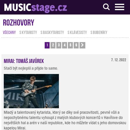
S muzikanty pro muzikanty
Rozhovory
VŠECHNY
S KYTARISTY
S BASKYTARISTY
S KLÁVESISTY
S BUBENÍKY
1
2
3
4
5
6
Další
Mirai: Tomáš Javůrek
7. 12. 2022
Stačí být nejlepší a přijde to samo.
Mladý a talentovaný kytarista, který se díky své pracovitosti, pevné vůli a
nepochybnému talentu vyhoupl z malých klubových koncertů v Havířove do
největších hal a arén v naší republice, kde ho můžete vídat s jeho domovskou
kapelou Mirai.