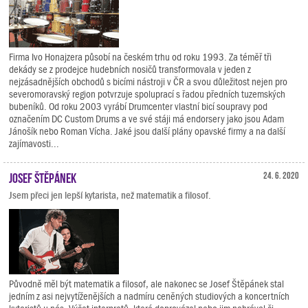
Firma Ivo Honajzera působí na českém trhu od roku 1993. Za téměř tři
dekády se z prodejce hudebních nosičů transformovala v jeden z
nejzásadnějších obchodů s bicími nástroji v ČR a svou důležitost nejen pro
severomoravský region potvrzuje spoluprací s řadou předních tuzemských
bubeníků. Od roku 2003 vyrábí Drumcenter vlastní bicí soupravy pod
označením DC Custom Drums a ve své stáji má endorsery jako jsou Adam
Jánošík nebo Roman Vícha. Jaké jsou další plány opavské firmy a na další
zajímavosti...
Josef Štěpánek
24. 6. 2020
Jsem přeci jen lepší kytarista, než matematik a filosof.
Původně měl být matematik a filosof, ale nakonec se Josef Štěpánek stal
jedním z asi nejvytíženějších a nadmíru ceněných studiových a koncertních