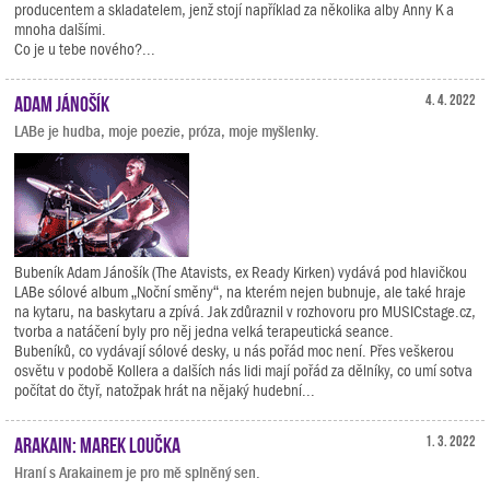
producentem a skladatelem, jenž stojí například za několika alby Anny K a
mnoha dalšími.
Co je u tebe nového?...
Adam Jánošík
4. 4. 2022
LABe je hudba, moje poezie, próza, moje myšlenky.
Bubeník Adam Jánošík (The Atavists, ex Ready Kirken) vydává pod hlavičkou
LABe sólové album „Noční směny“, na kterém nejen bubnuje, ale také hraje
na kytaru, na baskytaru a zpívá. Jak zdůraznil v rozhovoru pro MUSICstage.cz,
tvorba a natáčení byly pro něj jedna velká terapeutická seance.
Bubeníků, co vydávají sólové desky, u nás pořád moc není. Přes veškerou
osvětu v podobě Kollera a dalších nás lidi mají pořád za dělníky, co umí sotva
počítat do čtyř, natožpak hrát na nějaký hudební...
Arakain: Marek Loučka
1. 3. 2022
Hraní s Arakainem je pro mě splněný sen.