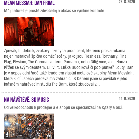
Mean Messiah: Dan Friml
28. 8. 2020
Můj naturel je prostě zdivočelej a občas se vymkne kontrole.
Zpěvák, hudebník, zvukový inženýr a producent, kterému prošla rukama
nejen metalová špička domácí scény, jako jsou Fleshless, Tortharry, Final
Flag, Elysium, The Corona Lantern, Purnama, nebo Diligence, ale i Honza
Křížek se svým debutem, Lili Vilit, Eliška Buociková či pop-punkeři Louty. Dan
je v neposlední řadě také leaderem vlastní metalové skupiny Mean Messiah,
která klidí úspěch především v zahraničí. S Danem jsme si povídali v jeho
krásném nahrávacím studiu The Barn, které zbudoval v...
Na návštěvě: 3D Music
11. 8. 2020
Od velkoobchodu k prodejně a e-shopu se specializací na kytary a bicí.