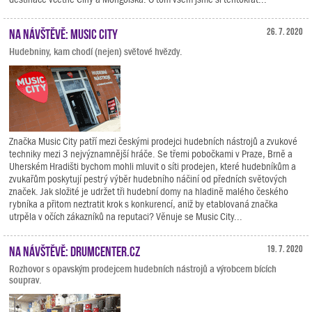
Na návštěvě: Music City
26. 7. 2020
Hudebniny, kam chodí (nejen) světové hvězdy.
Značka Music City patří mezi českými prodejci hudebních nástrojů a zvukové
techniky mezi 3 nejvýznamnější hráče. Se třemi pobočkami v Praze, Brně a
Uherském Hradišti bychom mohli mluvit o síti prodejen, které hudebníkům a
zvukařům poskytují pestrý výběr hudebního náčiní od předních světových
značek. Jak složité je udržet tři hudební domy na hladině malého českého
rybníka a přitom neztratit krok s konkurencí, aniž by etablovaná značka
utrpěla v očích zákazníků na reputaci? Věnuje se Music City...
Na návštěvě: Drumcenter.cz
19. 7. 2020
Rozhovor s opavským prodejcem hudebních nástrojů a výrobcem bících
souprav.