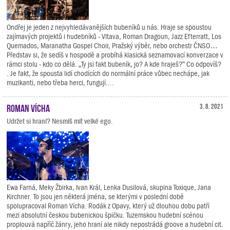
Ondřej je jeden z nejvyhledávanějších bubeníků u nás. Hraje se spoustou
zajímavých projektů i hudebníků - Vltava, Roman Dragoun, Jazz Efterratt, Los
Quemados, Maranatha Gospel Choir, Pražský výběr, nebo orchestr ČNSO…
Představ si, že sedíš v hospodě a probíhá klasická seznamovací konverzace v
rámci stolu - kdo co dělá. „Ty jsi fakt bubeník, jo? A kde hraješ?“ Co odpovíš?
. Je fakt, že spousta lidí chodících do normální práce vůbec nechápe, jak
muzikanti, nebo třeba herci, fungují....
Roman Vícha
3. 8. 2021
Udržet si hraní? Nesmíš mít velké ego.
Ewa Farná, Meky Žbirka, Ivan Král, Lenka Dusilová, skupina Toxique, Jana
Kirchner. To jsou jen některá jména, se kterými v poslední době
spolupracoval Roman Vícha. Rodák z Opavy, který už dlouhou dobu patří
mezi absolutní českou bubenickou špičku. Tuzemskou hudební scénou
proplouvá napříč žánry, jeho hraní ale nikdy nepostrádá groove a hudební cit.