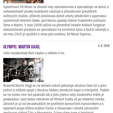
Společnost 3D Music se dlouhé roky specializovala a specializuje na dovoz a
velkoobchodní prodej hudebních nástrojů a příslušenství prestižních
světových značek, přičemž zúročovala dobré vztahy především s japonskou
společností Hoshino Gakki, pod kterou spadají stálice hudebního průmyslu
Tama a Ibanez. V roce 2008 začíná na předměstí Hradce Králové fungovat
maloobchodní prodejna se specializací na sortiment kytar a bicích nástrojů a
od roku 2015 je spuštěn e-shop pod značkou 3D Music Express....
Olympic: Martin Vajgl
4. 8. 2020
Jedu muzikantský život naplno a užívám si ho.
Bubeník Martin Vajgl se na domácí scéně pohybuje dlouhou řadu let a jeho
jméno si můžete spojit s dlouhou řádkou domácích kapel a interpretů. Podílel
se na vzniku více než padesáti alb a jeho jméno coby studiového hráče je
podepsáno i pod řadou nahrávek od filmové hudby až po reklamní snímky.
Zároveň je už od devadesátých let protřelým koncertním harcovníkem a s
kapelami projel křížem krážem Čechy a Slovensko i mnohé zahraniční
destinace včetně Číny a Mongolska. O tom všem jsme si tentokrát...