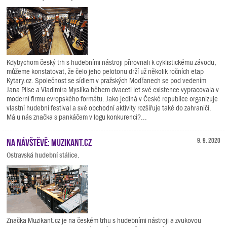
Kdybychom český trh s hudebními nástroji přirovnali k cyklistickému závodu,
můžeme konstatovat, že čelo jeho pelotonu drží už několik ročních etap
Kytary.cz. Společnost se sídlem v pražských Modřanech se pod vedením
Jana Pilse a Vladimíra Myslíka během dvaceti let své existence vypracovala v
moderní firmu evropského formátu. Jako jediná v České republice organizuje
vlastní hudební festival a své obchodní aktivity rozšiřuje také do zahraničí.
Má u nás značka s pankáčem v logu konkurenci?...
Na návštěvě: Muzikant.cz
9. 9. 2020
Ostravská hudební stálice.
Značka Muzikant.cz je na českém trhu s hudebními nástroji a zvukovou