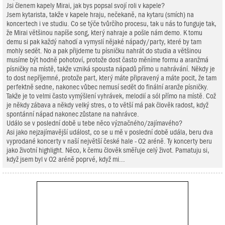
Jsi členem kapely Mirai, jak bys popsal svojí roli v kapele?
Jsem kytarista, takže v kapele hraju, nečekaně, na kytaru (smích) na
koncertech i ve studiu. Co se týče tvůrčího procesu, tak u nás to funguje tak,
že Mirai většinou napíše song, který nahraje a pošle nám demo. K tomu
demu si pak každý nahodí a vymyslí nějaké nápady/party, které by tam
mohly sedět. No a pak přijdeme tu písničku nahrát do studia a většinou
musíme být hodně pohotoví, protože dost často měníme formu a aranžmá
písničky na místě, takže vzniká spousta nápadů přímo u nahrávání. Někdy je
to dost nepříjemné, protože part, který máte připravený a máte pocit, že tam
perfektně sedne, nakonec vůbec nemusí sedět do finální aranže písničky.
Takže je to velmi často vymýšlení vyhrávek, melodií a sól přímo na místě. Což
je někdy zábava a někdy velký stres, o to větší má pak člověk radost, když
spontánní nápad nakonec zůstane na nahrávce.
Událo se v poslední době u tebe něco význačného/zajímavého?
Asi jako nejzajímavější událost, co se u mě v poslední době udála, beru dva
vyprodané koncerty v naší největší české hale - O2 aréně. Ty koncerty beru
jako životní highlight. Něco, k čemu člověk směřuje celý život. Pamatuju si,
když jsem byl v O2 aréně poprvé, když mi...