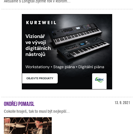
Aktuálne s Longital žijeme rok v ktorom...
Ondřej Pomajsl
13. 9. 2021
Cokoliv hraješ, tak to musí být nejlepší...