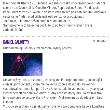
legendou Kurtizány z 25. Avenue, ale znalci české undergroundové hudební
scény ho můžou znát i z Cocotte Minute, Apple Juice, Spleen? a dalších
kapel. Kurtizány z 25. Avenue dostaly letos za své poslední album Honzíkova
cesta cenu Anděl, a od téhle události se rozhovor odpíchnul.
Jaké to je, mít doma sošku Anděla za album roku?
Samozřejmě je to báječnej pocit. Je to po těch mnoha letech hraní
zadostiučinění....
Daniel Salontay
26. 10. 2021
Hudbou maluji, studio je mi plátnem, kytary paletou.
Slovenský kytarista, skladatel, zvukový malíř a experimentátor, zakládající
člen skupiny Longital, která má na kontě již přes deset alb. Původně
vystudoval matematiku, poté jazz v Americe, ale to vše opustil aby se vydal
vlastní cestou hledání své vnitřní hudby a vlastního výrazu. Za zmínku stojí
jeho spolupráce se zpěvákem Richardem Mullerem nebo skladatelem Jaro
Filipem.
V úvodu se zeptám, co je aktuálně nového v tvé domovské kapele Longital?