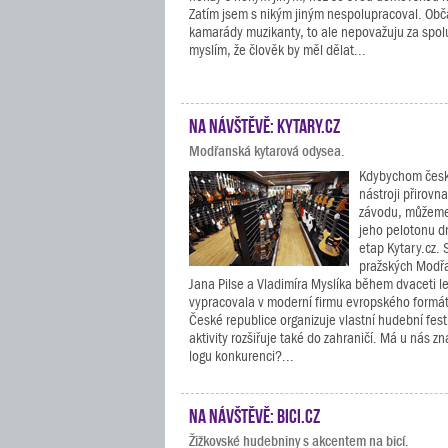
Zatím jsem s nikým jiným nespolupracoval. Obča
kamarády muzikanty, to ale nepovažuju za spolup
myslím, že člověk by měl dělat...
Na návštěvě: Kytary.cz
Modřanská kytarová odysea.
Kdybychom česk
nástroji přirovna
závodu, můžeme 
jeho pelotonu dr
etap Kytary.cz. 
pražských Modř
Jana Pilse a Vladimíra Myslíka během dvaceti le
vypracovala v moderní firmu evropského formát
České republice organizuje vlastní hudební fest
aktivity rozšiřuje také do zahraničí. Má u nás 
logu konkurenci?...
Na návštěvě: Bici.cz
Žižkovské hudebniny s akcentem na bicí.