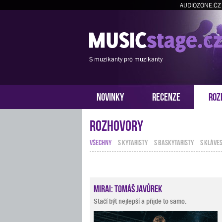
AUDIOZONE.CZ
S muzikanty pro muzikanty
NOVINKY
RECENZE
ROZ
Rozhovory
VŠECHNY
S KYTARISTY
S BASKYTARISTY
S KLÁVES
Mirai: Tomáš Javůrek
Stačí být nejlepší a přijde to samo.