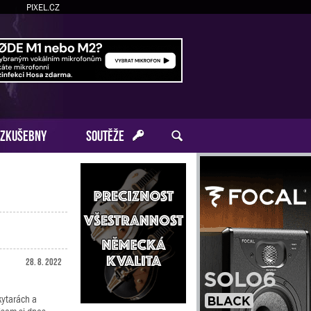
PIXEL.CZ
ZKUŠEBNY
SOUTĚŽE
28. 8. 2022
 kytarách a