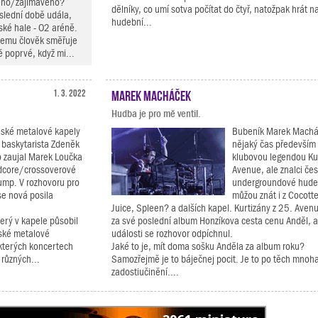
ného/zajímavého?
dělníky, co umí sotva počítat do čtyř, natožpak hrát n
oslední době udála,
hudební...
ské hale - O2 aréně.
k čemu člověk směřuje
ě poprvé, když mi...
1. 3. 2022
Marek Macháček
Hudba je pro mě ventil.
eské metalové kapely
Bubeník Marek Macháč
baskytarista Zdeněk
nějaký čas především
o zaujal Marek Loučka
klubovou legendou Kur
rdcore/crossoverové
Avenue, ale znalci če
Jump. V rozhovoru pro
undergroundové hude
e nová posila
můžou znát i z Cocott
Juice, Spleen? a dalších kapel. Kurtizány z 25. Avenu
erý v kapele působil
za své poslední album Honzíkova cesta cenu Anděl, a
české metalové
události se rozhovor odpíchnul.
ěkterých koncertech
Jaké to je, mít doma sošku Anděla za album roku?
různých...
Samozřejmě je to báječnej pocit. Je to po těch mnoha
zadostiučinění....