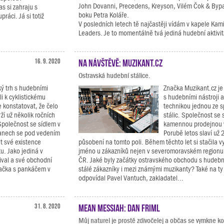
John Dovanni, Precedens, Kreyson, Vilém Čok & Byp
s si zahraju s
boku Petra Koláře.
ráci. Já si totiž
V posledních letech tě najčastěji vídám v kapele Kam
Leaders. Je to momentálně tvá jediná hudební aktivi
16. 9. 2020
Na návštěvě: Muzikant.cz
Ostravská hudební stálice.
ý trh s hudebními
Značka Muzikant.cz je
li k cyklistickému
s hudebními nástroji 
konstatovat, že čelo
technikou jednou ze s
ží už několik ročních
stálic. Společnost se 
Společnost se sídlem v
kamennou prodejnou v
anech se pod vedením
Porubě letos slaví už 
t své existence
působení na tomto poli. Během těchto let si stačila 
u. Jako jediná v
jméno u zákazníků nejen v severomoravském regionu, 
ival a své obchodní
ČR. Jaké byly začátky ostravského obchodu s hudeb
značka s pankáčem v
stálé zákazníky i mezi známými muzikanty? Také na ty
odpovídal Pavel Vantuch, zakladatel...
31. 8. 2020
Mean Messiah: Dan Friml
Můj naturel je prostě zdivočelej a občas se vymkne ko