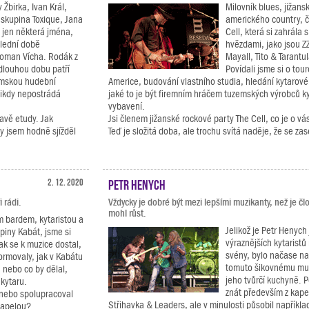
Žbirka, Ivan Král,
Milovník blues, jižans
 skupina Toxique, Jana
amerického country, č
u jen některá jména,
Cell, která si zahrála 
slední době
hvězdami, jako jsou Z
Roman Vícha. Rodák z
Mayall, Tito & Tarant
 dlouhou dobu patří
Povídali jsme si o tou
emskou hudební
Americe, budování vlastního studia, hledání kytarov
nikdy nepostrádá
jaké to je být firemním hráčem tuzemských výrobců k
vybavení.
avě etudy. Jak
Jsi členem jižanské rockové party The Cell, co je o v
y jsem hodně sjížděl
Teď je složitá doba, ale trochu svítá naděje, že se zas
2. 12. 2020
Petr Henych
 rádi.
Vždycky je dobré být mezi lepšími muzikanty, než je č
mohl růst.
m bardem, kytaristou a
Jelikož je Petr Henych
piny Kabát, jsme si
výraznějších kytaristů
jak se k muzice dostal,
svény, bylo načase n
ormovaly, jak v Kabátu
tomuto šikovnému muz
, nebo co by dělal,
jeho tvůrčí kuchyně. 
 kytaru.
znát především z kape
 nebo spolupracoval
Střihavka & Leaders, ale v minulosti působil napříkla
kapelou?