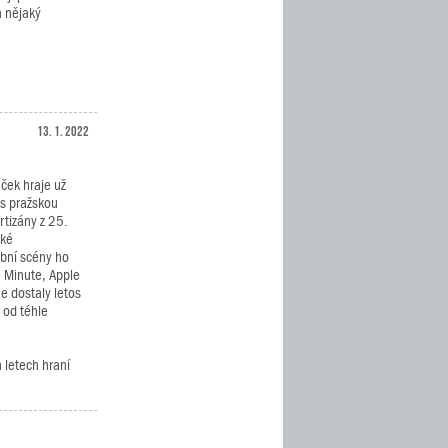
a nějaký
13. 1. 2022
ek hraje už
 s pražskou
tizány z 25.
ské
bní scény ho
e Minute, Apple
e dostaly letos
 od téhle
 letech hraní