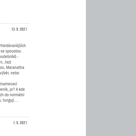
13. 9. 2021
vyhledávanějších
 se spoustou
 hudebníků -
n, Jazz
dos, Maranatha
 výběr, nebo
seznamovací
beník, jo? A kde
ích do normální
 fungují....
1. 5. 2021