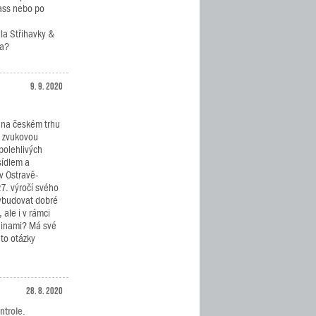
ass nebo po
ila Střihavky &
ta?
9. 9. 2020
 na českém trhu
a zvukovou
polehlivých
sídlem a
 Ostravě-
27. výročí svého
vybudovat dobré
ale i v rámci
ninami? Má své
 to otázky
28. 8. 2020
ntrole.