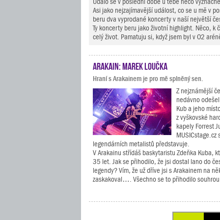
Událo se v poslední době u tebe něco význač
Asi jako nejzajímavější událost, co se u mě v p
beru dva vyprodané koncerty v naší největší če
Ty koncerty beru jako životní highlight. Něco, 
celý život. Pamatuju si, když jsem byl v O2 arén
Arakain: Marek Loučka
Hraní s Arakainem je pro mě splněný sen.
Z nejznámější č
nedávno odešel 
Kub a jeho míst
z vyškovské ha
kapely Forrest 
MUSICstage.cz s
legendárních metalistů představuje.
V Arakainu střídáš baskytaristu Zdeňka Kuba, kt
35 let. Jak se přihodilo, že jsi dostal lano do 
legendy? Vím, že už dříve jsi s Arakainem na n
zaskakoval…. Všechno se to přihodilo souhrou 