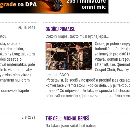
26. 10. 2021
Ondřej Pomajsl
etou.
Cokoliv hraješ, tak to musí být nejlepší...
sta, skladatel,
Ondřej je jeden z nej
experimentátor,
bubeníků u nás. Hraje
skupiny Longital, která
zajímavých projektů i
přes deset alb.
Vltava, Roman Dragou
oval matematiku, poté
Efterratt, Los Quema
ale to vše opustil aby
Gospel Choir, Pražský
y a vlastního výrazu.
orchestr ČNSO…
Richardem Mullerem
Představ si, že sedíš v hospodě a probíhá klasická 
konverzace v rámci stolu - kdo co dělá. „Ty jsi fakt bu
vé domovské kapele
hraješ?“ Co odpovíš? . Je fakt, že spousta lidí chodíc
práce vůbec nechápe, jak muzikanti, nebo třeba herci,
3. 8. 2021
The Cell: Michal Beneš
Na kytaru jsem začal hrát natruc.