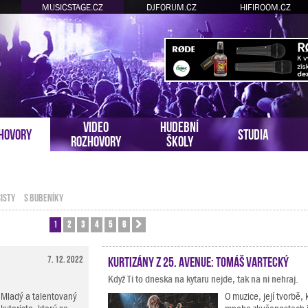
MUSICSTAGE.CZ
DJFORUM.CZ
HIFIROOM.CZ
VIDEO
HUDEBNÍ
HOVORY
STUDIA
ROZHOVORY
ŠKOLY
ISTY
S BUBENÍKY
1
2
3
4
5
6
Další
7. 12. 2022
Kurtizány z 25. Avenue: Tomáš Vartecký
Když Ti to dneska na kytaru nejde, tak na ni nehraj.
Mladý a talentovaný
O muzice, její tvorbě,