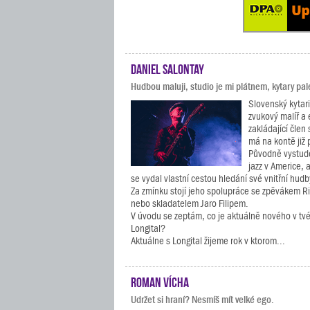
Daniel Salontay
Hudbou maluji, studio je mi plátnem, kytary pal
Slovenský kytari
zvukový malíř a 
zakládající člen 
má na kontě již 
Původně vystud
jazz v Americe, 
se vydal vlastní cestou hledání své vnitřní hudb
Za zmínku stojí jeho spolupráce se zpěvákem 
nebo skladatelem Jaro Filipem.
V úvodu se zeptám, co je aktuálně nového v t
Longital?
Aktuálne s Longital žijeme rok v ktorom...
Roman Vícha
Udržet si hraní? Nesmíš mít velké ego.