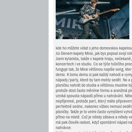
kde ho můžete vídat s jeho domovskou kapelou 
Jsi členem kapely Mirai, jak bys popsal svojí rol
Jsem kytarista, takže v kapele hraju, nečekaně,
koncertech i ve studiu. Co se týče tvůrčího proc
funguje tak, že Mirai většinou napíše song, kte
demo. K tomu demu si pak každý nahodí a vymy
nápady/party, které by tam mohly sedět. No a 
písničku nahrát do studia a většinou musíme b
protože dost často měníme formu a aranžmá pís
vzniká spousta nápadů přímo u nahrávání. Někd
nepříjemné, protože part, který máte připraven
perfektně sedne, nakonec vůbec nemusí sedět 
písničky. Takže je to velmi často vymýšlení vyhr
přímo na místě. Což je někdy zábava a někdy vel
má pak člověk radost, když spontánní nápad n
nahrávce.