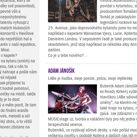
kytarista, který se
mnoha zkušenostech j
díky své pracovitosti,
povídal s kytaristou, 
pevné vůli a
producentem Tomáše
nepochybnému
Tomáš je zakládajícím
talentu vyhoupl z
legendární rockové ka
malých klubových
25. Avenue, jako doprovodného kytaristu jsme ho moh
koncertů v Havířove
například s kapelami Wanastowi Vjecy, Lucie, Koller
do největších hal a
Danielem Landou. V neposlední řadě je také produc
arén v naší republice,
skladatelem, jenž stojí například za několika alby A
Mirai.
dalšími.
i v kapele?
Co je u tebe nového?...
 na kytaru (smích) na
esu, tak u nás to
Adam Jánošík
rý nahraje a pošle nám
slí nějaké
LABe je hudba, moje poezie, próza, moje myšlenky.
pak přijdeme tu
Bubeník Adam Jánošík 
ýt hodně pohotoví,
ex Ready Kirken) vyd
ničky na místě, takže
hlavičkou LABe sólov
y je to dost
směny“, na kterém ne
ý a máte pocit, že tam
také hraje na kytaru, 
do finální aranže
zpívá. Jak zdůraznil v
ávek, melodií a sól
MUSICstage.cz, tvorba a natáčení byly pro něj jedna 
ký stres, o to větší
terapeutická seance.
akonec zůstane na
Bubeníků, co vydávají sólové desky, u nás pořád moc
veškerou osvětu v podobě Kollera a dalších nás lidi m