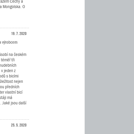
krážem Čechy a
 a Mongolska. O
19. 7. 2020
a výrobcem
působí na českém
téměř tři
 hudebních
 v jeden z
dů s bicími
ůležitost nejen
dou předních
r vlastní bicí
táji má
 Jaké jsou další
25. 5. 2020