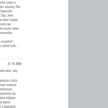
kého rocku a
len skupiny The
s takovými
Z Top, John
ula nebo Sweet.
rování po
ého zvuku nebo
ytarového
ás nového?
e začne hrát....
12. 10. 2020
lověk sám, aby
 jedním z těch
 naší rockové
ahlédnout
ikantovi do
Petra můžete
ly Kamil
d v kapelách