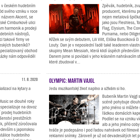
je v českém hudebním
Zpěvák, hudebník, zvu
Od svého vzniku v roce
producent, kterému p
 názvem Akcent, se
nejen metalová špičk
žské Cimburkově ulici
jako jsou Fleshless, To
m harmonik a prodeji
Flag, Elysium, The Co
udebních nástrojů,
Purnama, nebo Diligen
ci takové firmy ve
Křížek se svým debutem, Lili Vilit, Eliška Buociková č
českých bubeníků?
Louty. Dan je v neposlední řadě také leaderem vlast
 specializovaný obchod
skupiny Mean Messiah, která klidí úspěch především 
otázky nám odpověděl
Danem jsme si povídali v jeho krásném nahrávacím s
které zbudoval v...
11. 8. 2020
Olympic: Martin Vajgl
lizací na kytary a
Jedu muzikantský život naplno a užívám si ho.
Bubeník Martin Vajgl 
usic se dlouhé roky
scéně pohybuje dlouho
 specializuje na dovoz
jeho jméno si můžete 
 prodej hudebních
řádkou domácích kapel
ušenství prestižních
Podílel se na vzniku v
k, přičemž zúročovala
alb a jeho jméno coby
edevším s japonskou
hráče je podepsáno i pod řadou nahrávek od filmové
stálice hudebního
reklamní snímky. Zároveň je už od devadesátých let p