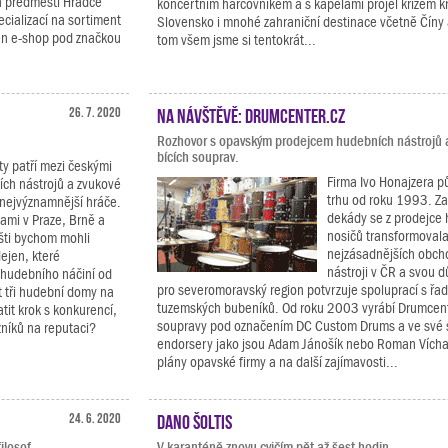
a předměstí Hradce
koncertním harcovníkem a s kapelami projel křížem 
cializací na sortiment
Slovensko i mnohé zahraniční destinace včetně Číny
těn e-shop pod značkou
tom všem jsme si tentokrát...
26. 7. 2020
Na návštěvě: Drumcenter.cz
Rozhovor s opavským prodejcem hudebních nástrojů 
bících souprav.
ty patří mezi českými
Firma Ivo Honajzera 
ích nástrojů a zvukové
trhu od roku 1993. Za 
 nejvýznamnější hráče.
dekády se z prodejce
ami v Praze, Brně a
nosičů transformovala
šti bychom mohli
nejzásadnějších obcho
dejen, které
nástroji v ČR a svou d
 hudebního náčiní od
pro severomoravský region potvrzuje spoluprací s řa
t tři hudební domy na
tuzemských bubeníků. Od roku 2003 vyrábí Drumcente
tit krok s konkurencí,
soupravy pod označením DC Custom Drums a ve své s
zníků na reputaci?
endorsery jako jsou Adam Jánošík nebo Roman Vícha.
plány opavské firmy a na další zajímavosti...
24. 6. 2020
Dano Šoltis
ilosof.
V karanténě znovu cvičím pět až šest hodin.