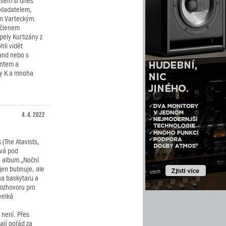
sem si dnes
skladatelem,
m Varteckým.
 členem
pely Kurtizány z
li vidět
band nebo s
entem a
nny K a mnoha
4. 4. 2022
(The Atavists,
ává pod
é album „Noční
jen bubnuje, ale
na baskytaru a
 rozhovoru pro
velká
 není. Přes
ají pořád za