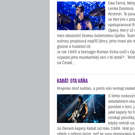
Ewa Farná, Meky 
Lenka Dusilová,
Kirchner. To jso
se kterými v po
spolupracoval 
Opavy, který už
mezi absolutní českou bubenickou špičku. Tuz
scénou proplouvá napříč žánry, jeho hraní ale 
groove a hudební cit.
Je rok 1995 a teenager Roman Vícha cvičí v Op
vypadal jeho muzikantský sen v té době? . Tehd
na České...
Kabát: Ota Váňa
Hrajeme dost nahlas, a proto nás nemají zvukaři
S tímto rockový
skladatelem sku
povídali o tom, 
jaké kapely ho f
vznikají písničky
kdyby nehrál na
Jsi členem kapely Kabát od roku 1989. Hrál jsi
někdy s někým jiným, než se svou domovskou 