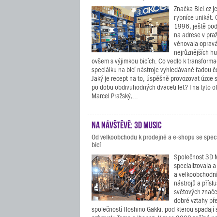
Značka Bici.cz 
rybníce unikát. 
1996, ještě pod
na adrese v pra
věnovala opravá
nejrůznějších h
ovšem s výjimkou bicích. Co vedlo k transforma
speciálku na bicí nástroje vyhledávané řadou 
Jaký je recept na to, úspěšně provozovat úzce
po dobu obdivuhodných dvaceti let? I na tyto 
Marcel Pražský,...
Na návštěvě: 3D Music
Od velkoobchodu k prodejně a e-shopu se specia
bicí.
Společnost 3D M
specializovala a
a velkoobchodní
nástrojů a přísl
světových znače
dobré vztahy př
společností Hoshino Gakki, pod kterou spadají 