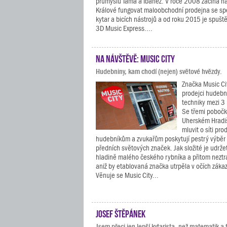
průmyslu Tama a Ibanez. V roce 2008 začíná n
Králové fungovat maloobchodní prodejna se spe
kytar a bicích nástrojů a od roku 2015 je spuš
3D Music Express....
Na návštěvě: Music City
Hudebniny, kam chodí (nejen) světové hvězdy.
Značka Music Ci
prodejci hudebn
techniky mezi 3
Se třemi pobočk
Uherském Hradi
mluvit o síti pro
hudebníkům a zvukařům poskytují pestrý výběr
předních světových značek. Jak složité je udrže
hladině malého českého rybníka a přitom neztra
aniž by etablovaná značka utrpěla v očích záka
Věnuje se Music City...
Josef Štěpánek
Jsem přeci jen lepší kytarista, než matematik a f