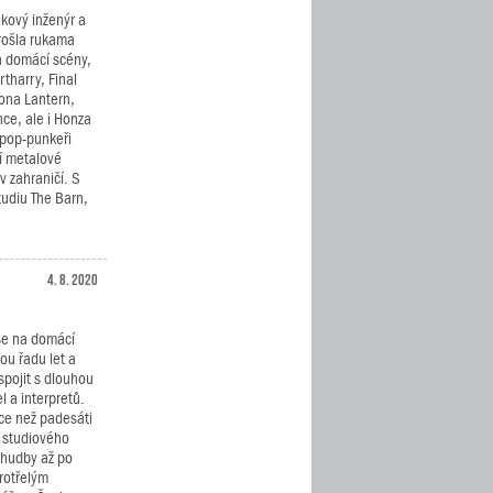
kový inženýr a
rošla rukama
a domácí scény,
rtharry, Final
rona Lantern,
ce, ale i Honza
i pop-punkeři
ní metalové
v zahraničí. S
tudiu The Barn,
4. 8. 2020
se na domácí
u řadu let a
spojit s dlouhou
 a interpretů.
íce než padesáti
 studiového
 hudby až po
rotřelým