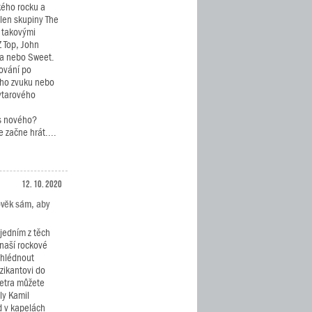
kého rocku a
len skupiny The
s takovými
Z Top, John
ula nebo Sweet.
rování po
ého zvuku nebo
ytarového
ás nového?
e začne hrát....
12. 10. 2020
lověk sám, aby
 jedním z těch
 naší rockové
ahlédnout
ikantovi do
Petra můžete
ly Kamil
d v kapelách