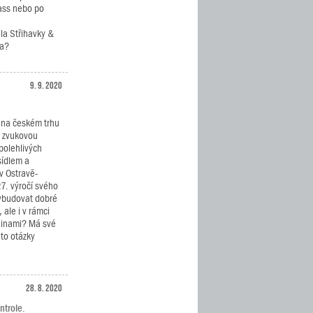
ass nebo po
ila Střihavky &
ta?
9. 9. 2020
 na českém trhu
a zvukovou
polehlivých
sídlem a
 Ostravě-
27. výročí svého
vybudovat dobré
ale i v rámci
ninami? Má své
 to otázky
28. 8. 2020
ntrole.