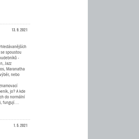
13. 9. 2021
vyhledávanějších
 se spoustou
 hudebníků -
n, Jazz
dos, Maranatha
 výběr, nebo
seznamovací
beník, jo? A kde
ích do normální
 fungují....
1. 5. 2021