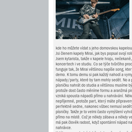
kde ho můžete vídat s jeho domovskou kapelou 
Jsi členem kapely Mirai, jak bys popsal svojí rol
Jsem kytarista, takže v kapele hraju, nečekaně,
koncertech i ve studiu. Co se týče tvůrčího proc
funguje tak, že Mirai většinou napíše song, kte
demo. K tomu demu si pak každý nahodí a vymy
nápady/party, které by tam mohly sedět. No a 
písničku nahrát do studia a většinou musíme b
protože dost často měníme formu a aranžmá pís
vzniká spousta nápadů přímo u nahrávání. Někd
nepříjemné, protože part, který máte připraven
perfektně sedne, nakonec vůbec nemusí sedět 
písničky. Takže je to velmi často vymýšlení vyhr
přímo na místě. Což je někdy zábava a někdy vel
má pak člověk radost, když spontánní nápad n
nahrávce.