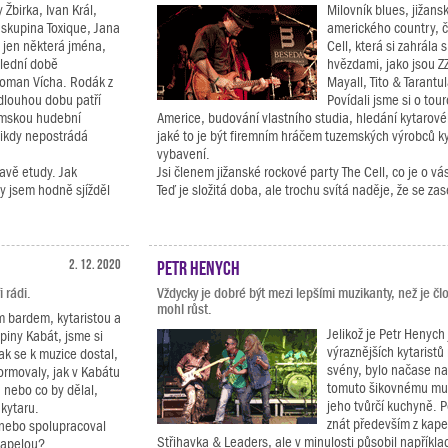
Žbirka, Ivan Král,
Milovník blues, jižans
 skupina Toxique, Jana
amerického country, č
u jen některá jména,
Cell, která si zahrála 
slední době
hvězdami, jako jsou Z
Roman Vícha. Rodák z
Mayall, Tito & Tarant
 dlouhou dobu patří
Povídali jsme si o tou
emskou hudební
Americe, budování vlastního studia, hledání kytarov
nikdy nepostrádá
jaké to je být firemním hráčem tuzemských výrobců k
vybavení.
avě etudy. Jak
Jsi členem jižanské rockové party The Cell, co je o v
y jsem hodně sjížděl
Teď je složitá doba, ale trochu svítá naděje, že se zas
2. 12. 2020
Petr Henych
 rádi.
Vždycky je dobré být mezi lepšími muzikanty, než je č
mohl růst.
m bardem, kytaristou a
Jelikož je Petr Henych
piny Kabát, jsme si
výraznějších kytaristů
jak se k muzice dostal,
svény, bylo načase n
ormovaly, jak v Kabátu
tomuto šikovnému muz
, nebo co by dělal,
jeho tvůrčí kuchyně. 
 kytaru.
znát především z kape
 nebo spolupracoval
Střihavka & Leaders, ale v minulosti působil napříkla
kapelou?