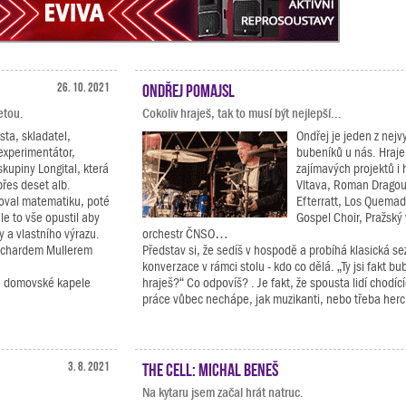
26. 10. 2021
Ondřej Pomajsl
etou.
Cokoliv hraješ, tak to musí být nejlepší...
sta, skladatel,
Ondřej je jeden z nej
experimentátor,
bubeníků u nás. Hraje
skupiny Longital, která
zajímavých projektů i
přes deset alb.
Vltava, Roman Dragou
oval matematiku, poté
Efterratt, Los Quema
ale to vše opustil aby
Gospel Choir, Pražský
y a vlastního výrazu.
orchestr ČNSO…
Richardem Mullerem
Představ si, že sedíš v hospodě a probíhá klasická 
konverzace v rámci stolu - kdo co dělá. „Ty jsi fakt bu
vé domovské kapele
hraješ?“ Co odpovíš? . Je fakt, že spousta lidí chodíc
práce vůbec nechápe, jak muzikanti, nebo třeba herci,
3. 8. 2021
The Cell: Michal Beneš
Na kytaru jsem začal hrát natruc.