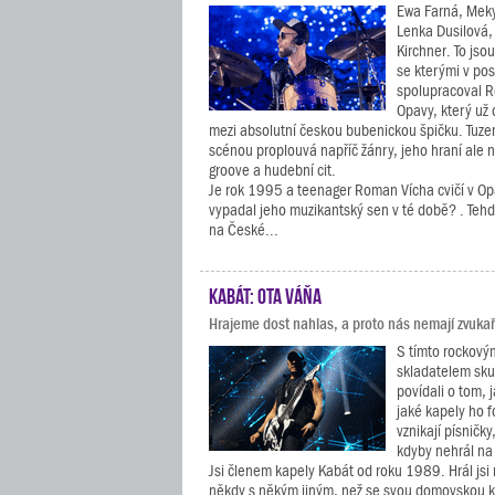
Ewa Farná, Meky 
Lenka Dusilová,
Kirchner. To jso
se kterými v po
spolupracoval 
Opavy, který už
mezi absolutní českou bubenickou špičku. Tuz
scénou proplouvá napříč žánry, jeho hraní ale 
groove a hudební cit.
Je rok 1995 a teenager Roman Vícha cvičí v Op
vypadal jeho muzikantský sen v té době? . Tehd
na České...
Kabát: Ota Váňa
Hrajeme dost nahlas, a proto nás nemají zvukaři
S tímto rockový
skladatelem sku
povídali o tom, 
jaké kapely ho f
vznikají písničky
kdyby nehrál na
Jsi členem kapely Kabát od roku 1989. Hrál jsi
někdy s někým jiným, než se svou domovskou 