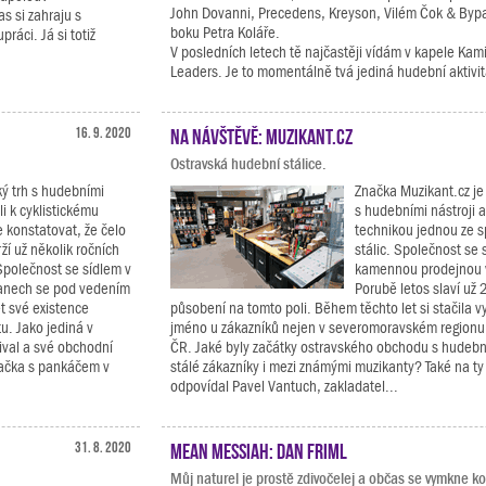
John Dovanni, Precedens, Kreyson, Vilém Čok & Byp
s si zahraju s
boku Petra Koláře.
ráci. Já si totiž
V posledních letech tě najčastěji vídám v kapele Kam
Leaders. Je to momentálně tvá jediná hudební aktivi
16. 9. 2020
Na návštěvě: Muzikant.cz
Ostravská hudební stálice.
ý trh s hudebními
Značka Muzikant.cz je
li k cyklistickému
s hudebními nástroji 
konstatovat, že čelo
technikou jednou ze s
ží už několik ročních
stálic. Společnost se 
Společnost se sídlem v
kamennou prodejnou v
anech se pod vedením
Porubě letos slaví už 
t své existence
působení na tomto poli. Během těchto let si stačila 
u. Jako jediná v
jméno u zákazníků nejen v severomoravském regionu, 
ival a své obchodní
ČR. Jaké byly začátky ostravského obchodu s hudeb
značka s pankáčem v
stálé zákazníky i mezi známými muzikanty? Také na ty
odpovídal Pavel Vantuch, zakladatel...
31. 8. 2020
Mean Messiah: Dan Friml
Můj naturel je prostě zdivočelej a občas se vymkne ko