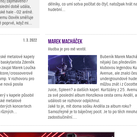
ného/zajímavého?
dělníky, co umí sotva počítat do čtyř, natožpak hrát n
oslední době udála,
hudební...
ské hale - O2 aréně.
k čemu člověk směřuje
ě poprvé, když mi...
1. 3. 2022
Marek Macháček
Hudba je pro mě ventil.
eské metalové kapely
Bubeník Marek Macháč
baskytarista Zdeněk
nějaký čas především
o zaujal Marek Loučka
klubovou legendou Kur
rdcore/crossoverové
Avenue, ale znalci če
Jump. V rozhovoru pro
undergroundové hude
e nová posila
můžou znát i z Cocott
Juice, Spleen? a dalších kapel. Kurtizány z 25. Avenu
erý v kapele působil
za své poslední album Honzíkova cesta cenu Anděl, a
české metalové
události se rozhovor odpíchnul.
ěkterých koncertech
Jaké to je, mít doma sošku Anděla za album roku?
různých...
Samozřejmě je to báječnej pocit. Je to po těch mnoha
zadostiučinění....