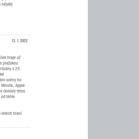
a nějaký
13. 1. 2022
ek hraje už
 s pražskou
tizány z 25.
ské
bní scény ho
e Minute, Apple
e dostaly letos
 od téhle
 letech hraní