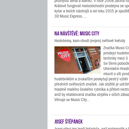
průmyslu Tama a Ibanez. V roce 2008 začíná n
Králové fungovat maloobchodní prodejna se spe
kytar a bicích nástrojů a od roku 2015 je spuš
3D Music Express....
Na návštěvě: Music City
Hudebniny, kam chodí (nejen) světové hvězdy.
Značka Music Ci
prodejci hudebn
techniky mezi 3
Se třemi pobočk
Uherském Hradi
mluvit o síti pro
hudebníkům a zvukařům poskytují pestrý výběr
předních světových značek. Jak složité je udrže
hladině malého českého rybníka a přitom neztra
aniž by etablovaná značka utrpěla v očích záka
Věnuje se Music City...
Josef Štěpánek
Jsem přeci jen lepší kytarista, než matematik a f