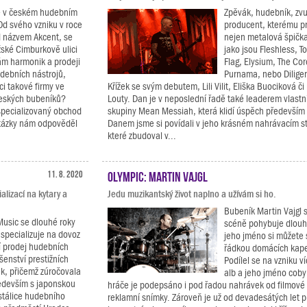
je v českém hudebním
Zpěvák, hudebník, zvu
Od svého vzniku v roce
producent, kterému p
 názvem Akcent, se
nejen metalová špičk
žské Cimburkově ulici
jako jsou Fleshless, To
m harmonik a prodeji
Flag, Elysium, The Co
udebních nástrojů,
Purnama, nebo Diligen
ci takové firmy ve
Křížek se svým debutem, Lili Vilit, Eliška Buociková č
českých bubeníků?
Louty. Dan je v neposlední řadě také leaderem vlast
 specializovaný obchod
skupiny Mean Messiah, která klidí úspěch především 
otázky nám odpověděl
Danem jsme si povídali v jeho krásném nahrávacím s
které zbudoval v...
11. 8. 2020
Olympic: Martin Vajgl
lizací na kytary a
Jedu muzikantský život naplno a užívám si ho.
Bubeník Martin Vajgl 
usic se dlouhé roky
scéně pohybuje dlouho
 specializuje na dovoz
jeho jméno si můžete 
 prodej hudebních
řádkou domácích kapel
ušenství prestižních
Podílel se na vzniku v
k, přičemž zúročovala
alb a jeho jméno coby
edevším s japonskou
hráče je podepsáno i pod řadou nahrávek od filmové
stálice hudebního
reklamní snímky. Zároveň je už od devadesátých let p