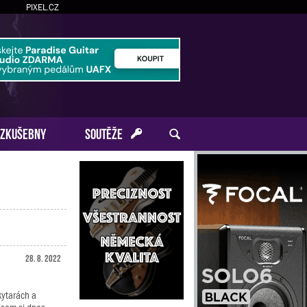
PIXEL.CZ
ZKUŠEBNY
SOUTĚŽE
28. 8. 2022
 kytarách a