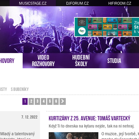
MUSICSTAGE.CZ
DJFORUM.CZ
HIFIROOM.CZ
VIDEO
HUDEBNÍ
HOVORY
STUDIA
ROZHOVORY
ŠKOLY
ISTY
S BUBENÍKY
1
2
3
4
5
6
Další
7. 12. 2022
Kurtizány z 25. Avenue: Tomáš Vartecký
Když Ti to dneska na kytaru nejde, tak na ni nehraj.
Mladý a talentovaný
O muzice, její tvorbě,