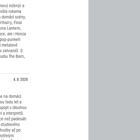
kový inženýr a
rošla rukama
a domácí scény,
rtharry, Final
rona Lantern,
ce, ale i Honza
i pop-punkeři
ní metalové
v zahraničí. S
tudiu The Barn,
4. 8. 2020
se na domácí
u řadu let a
spojit s dlouhou
 a interpretů.
íce než padesáti
 studiového
 hudby až po
rotřelým