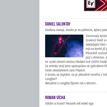
Daniel Salontay
Hudbou maluji, studio je mi plátnem, kytary pal
Slovenský kytari
zvukový malíř a 
zakládající člen 
má na kontě již 
Původně vystud
jazz v Americe, 
se vydal vlastní cestou hledání své vnitřní hudb
Za zmínku stojí jeho spolupráce se zpěvákem 
nebo skladatelem Jaro Filipem.
V úvodu se zeptám, co je aktuálně nového v t
Longital?
Aktuálne s Longital žijeme rok v ktorom...
Roman Vícha
Udržet si hraní? Nesmíš mít velké ego.