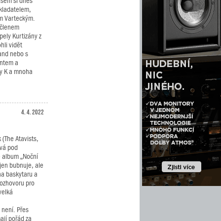
sem si dnes
skladatelem,
m Varteckým.
 členem
pely Kurtizány z
li vidět
band nebo s
entem a
nny K a mnoha
4. 4. 2022
(The Atavists,
ává pod
é album „Noční
jen bubnuje, ale
na baskytaru a
 rozhovoru pro
velká
 není. Přes
ají pořád za