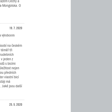
krážem Čechy a
 a Mongolska. O
19. 7. 2020
a výrobcem
působí na českém
téměř tři
 hudebních
 v jeden z
dů s bicími
ůležitost nejen
dou předních
r vlastní bicí
táji má
 Jaké jsou další
25. 5. 2020