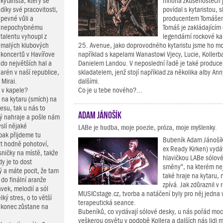
kytarista, který se
mnoha zkušenostech j
díky své pracovitosti,
povídal s kytaristou, 
pevné vůli a
producentem Tomáše
nepochybnému
Tomáš je zakládajícím
talentu vyhoupl z
legendární rockové ka
malých klubových
25. Avenue, jako doprovodného kytaristu jsme ho moh
koncertů v Havířove
například s kapelami Wanastowi Vjecy, Lucie, Koller
do největších hal a
Danielem Landou. V neposlední řadě je také produc
arén v naší republice,
skladatelem, jenž stojí například za několika alby A
Mirai.
dalšími.
i v kapele?
Co je u tebe nového?...
 na kytaru (smích) na
esu, tak u nás to
Adam Jánošík
rý nahraje a pošle nám
slí nějaké
LABe je hudba, moje poezie, próza, moje myšlenky.
pak přijdeme tu
Bubeník Adam Jánošík 
ýt hodně pohotoví,
ex Ready Kirken) vyd
ničky na místě, takže
hlavičkou LABe sólov
y je to dost
směny“, na kterém ne
ý a máte pocit, že tam
také hraje na kytaru, 
do finální aranže
zpívá. Jak zdůraznil v
ávek, melodií a sól
MUSICstage.cz, tvorba a natáčení byly pro něj jedna 
ký stres, o to větší
terapeutická seance.
akonec zůstane na
Bubeníků, co vydávají sólové desky, u nás pořád moc
veškerou osvětu v podobě Kollera a dalších nás lidi m