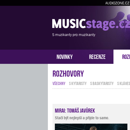
AUDIOZONE.CZ
S muzikanty pro muzikanty
NOVINKY
RECENZE
ROZ
Rozhovory
VŠECHNY
S KYTARISTY
S BASKYTARISTY
S KLÁVES
Mirai: Tomáš Javůrek
Stačí být nejlepší a přijde to samo.