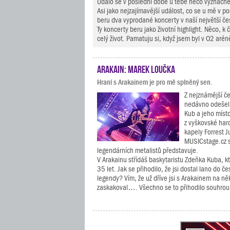
Událo se v poslední době u tebe něco význač
Asi jako nejzajímavější událost, co se u mě v p
beru dva vyprodané koncerty v naší největší če
Ty koncerty beru jako životní highlight. Něco, 
celý život. Pamatuju si, když jsem byl v O2 arén
Arakain: Marek Loučka
Hraní s Arakainem je pro mě splněný sen.
Z nejznámější č
nedávno odešel 
Kub a jeho míst
z vyškovské ha
kapely Forrest 
MUSICstage.cz s
legendárních metalistů představuje.
V Arakainu střídáš baskytaristu Zdeňka Kuba, kt
35 let. Jak se přihodilo, že jsi dostal lano do 
legendy? Vím, že už dříve jsi s Arakainem na n
zaskakoval…. Všechno se to přihodilo souhrou 