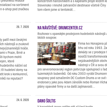
a předměstí Hradce
koncertním harcovníkem a s kapelami projel křížem 
cializací na sortiment
Slovensko i mnohé zahraniční destinace včetně Číny
těn e-shop pod značkou
tom všem jsme si tentokrát...
26. 7. 2020
Na návštěvě: Drumcenter.cz
Rozhovor s opavským prodejcem hudebních nástrojů 
bících souprav.
ty patří mezi českými
Firma Ivo Honajzera 
ích nástrojů a zvukové
trhu od roku 1993. Za 
 nejvýznamnější hráče.
dekády se z prodejce
ami v Praze, Brně a
nosičů transformovala
šti bychom mohli
nejzásadnějších obcho
dejen, které
nástroji v ČR a svou d
 hudebního náčiní od
pro severomoravský region potvrzuje spoluprací s řa
t tři hudební domy na
tuzemských bubeníků. Od roku 2003 vyrábí Drumcente
tit krok s konkurencí,
soupravy pod označením DC Custom Drums a ve své s
zníků na reputaci?
endorsery jako jsou Adam Jánošík nebo Roman Vícha.
plány opavské firmy a na další zajímavosti...
24. 6. 2020
Dano Šoltis
ilosof.
V karanténě znovu cvičím pět až šest hodin.