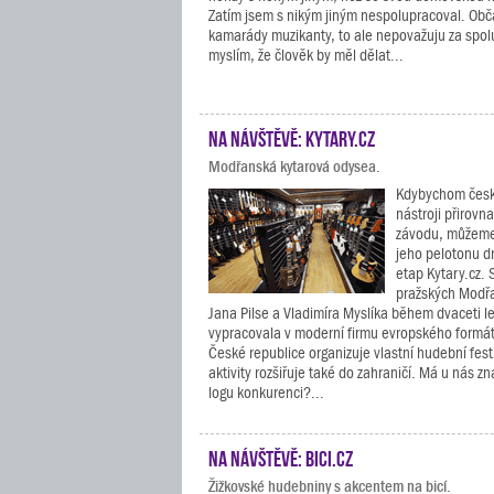
Zatím jsem s nikým jiným nespolupracoval. Obča
kamarády muzikanty, to ale nepovažuju za spolup
myslím, že člověk by měl dělat...
Na návštěvě: Kytary.cz
Modřanská kytarová odysea.
Kdybychom česk
nástroji přirovna
závodu, můžeme 
jeho pelotonu dr
etap Kytary.cz. 
pražských Modř
Jana Pilse a Vladimíra Myslíka během dvaceti le
vypracovala v moderní firmu evropského formát
České republice organizuje vlastní hudební fest
aktivity rozšiřuje také do zahraničí. Má u nás 
logu konkurenci?...
Na návštěvě: Bici.cz
Žižkovské hudebniny s akcentem na bicí.