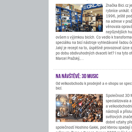
Značka Bici.cz 
rybníce unikát. 
1996, ještě pod
na adrese v pra
věnovala opravá
nejrůznějších h
ovšem s výjimkou bicích. Co vedlo k transforma
speciálku na bicí nástroje vyhledávané řadou 
Jaký je recept na to, úspěšně provozovat úzce
po dobu obdivuhodných dvaceti let? I na tyto 
Marcel Pražský,...
Na návštěvě: 3D Music
Od velkoobchodu k prodejně a e-shopu se specia
bicí.
Společnost 3D M
specializovala a
a velkoobchodní
nástrojů a přísl
světových znače
dobré vztahy př
společností Hoshino Gakki, pod kterou spadají 