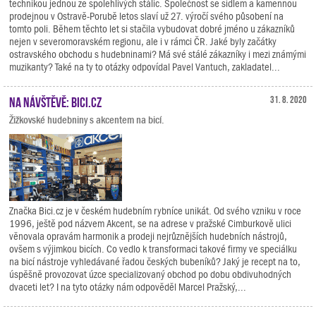
technikou jednou ze spolehlivých stálic. Společnost se sídlem a kamennou
prodejnou v Ostravě-Porubě letos slaví už 27. výročí svého působení na
tomto poli. Během těchto let si stačila vybudovat dobré jméno u zákazníků
nejen v severomoravském regionu, ale i v rámci ČR. Jaké byly začátky
ostravského obchodu s hudebninami? Má své stálé zákazníky i mezi známými
muzikanty? Také na ty to otázky odpovídal Pavel Vantuch, zakladatel...
Na návštěvě: Bici.cz
31. 8. 2020
Žižkovské hudebniny s akcentem na bicí.
Značka Bici.cz je v českém hudebním rybníce unikát. Od svého vzniku v roce
1996, ještě pod názvem Akcent, se na adrese v pražské Cimburkově ulici
věnovala opravám harmonik a prodeji nejrůznějších hudebních nástrojů,
ovšem s výjimkou bicích. Co vedlo k transformaci takové firmy ve speciálku
na bicí nástroje vyhledávané řadou českých bubeníků? Jaký je recept na to,
úspěšně provozovat úzce specializovaný obchod po dobu obdivuhodných
dvaceti let? I na tyto otázky nám odpověděl Marcel Pražský,...