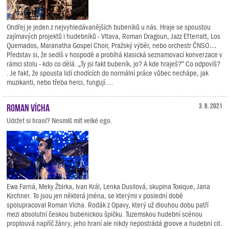
Ondřej je jeden z nejvyhledávanějších bubeníků u nás. Hraje se spoustou
zajímavých projektů i hudebníků - Vltava, Roman Dragoun, Jazz Efterratt, Los
Quemados, Maranatha Gospel Choir, Pražský výběr, nebo orchestr ČNSO…
Představ si, že sedíš v hospodě a probíhá klasická seznamovací konverzace v
rámci stolu - kdo co dělá. „Ty jsi fakt bubeník, jo? A kde hraješ?“ Co odpovíš?
. Je fakt, že spousta lidí chodících do normální práce vůbec nechápe, jak
muzikanti, nebo třeba herci, fungují....
Roman Vícha
3. 8. 2021
Udržet si hraní? Nesmíš mít velké ego.
Ewa Farná, Meky Žbirka, Ivan Král, Lenka Dusilová, skupina Toxique, Jana
Kirchner. To jsou jen některá jména, se kterými v poslední době
spolupracoval Roman Vícha. Rodák z Opavy, který už dlouhou dobu patří
mezi absolutní českou bubenickou špičku. Tuzemskou hudební scénou
proplouvá napříč žánry, jeho hraní ale nikdy nepostrádá groove a hudební cit.