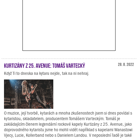
Kurtizány z 25. Avenue: Tomáš Vartecký
28. 8. 2022
Když Ti to dneska na kytaru nejde, tak na ni nehraj.
O muzice, její tvorbě, kytarách a mnoha zkušenostech jsem si dnes povídal s
kytaristou, skladatelem, producentem Tomášem Varteckým. Tomáš je
zakládajícím členem legendární rockové kapely Kurtizány z 25. Avenue, jako
doprovodného kytaristu jsme ho mohli vidět například s kapelami Wanastowi
Vjecy, Lucie, Kollerband nebo s Danielem Landou. V neposlední řadě je také