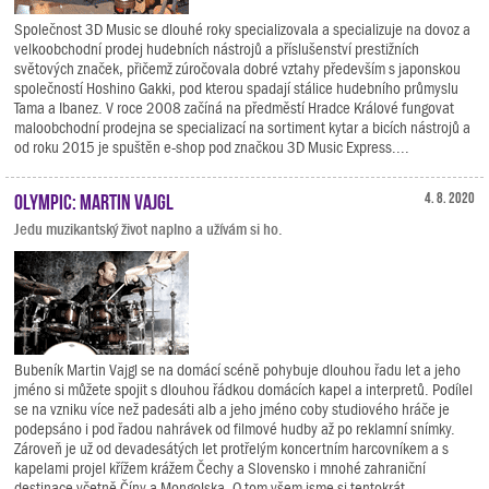
Společnost 3D Music se dlouhé roky specializovala a specializuje na dovoz a
velkoobchodní prodej hudebních nástrojů a příslušenství prestižních
světových značek, přičemž zúročovala dobré vztahy především s japonskou
společností Hoshino Gakki, pod kterou spadají stálice hudebního průmyslu
Tama a Ibanez. V roce 2008 začíná na předměstí Hradce Králové fungovat
maloobchodní prodejna se specializací na sortiment kytar a bicích nástrojů a
od roku 2015 je spuštěn e-shop pod značkou 3D Music Express....
Olympic: Martin Vajgl
4. 8. 2020
Jedu muzikantský život naplno a užívám si ho.
Bubeník Martin Vajgl se na domácí scéně pohybuje dlouhou řadu let a jeho
jméno si můžete spojit s dlouhou řádkou domácích kapel a interpretů. Podílel
se na vzniku více než padesáti alb a jeho jméno coby studiového hráče je
podepsáno i pod řadou nahrávek od filmové hudby až po reklamní snímky.
Zároveň je už od devadesátých let protřelým koncertním harcovníkem a s
kapelami projel křížem krážem Čechy a Slovensko i mnohé zahraniční
destinace včetně Číny a Mongolska. O tom všem jsme si tentokrát...