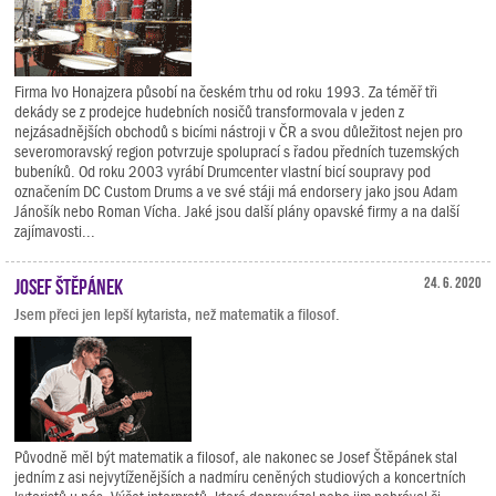
Firma Ivo Honajzera působí na českém trhu od roku 1993. Za téměř tři
dekády se z prodejce hudebních nosičů transformovala v jeden z
nejzásadnějších obchodů s bicími nástroji v ČR a svou důležitost nejen pro
severomoravský region potvrzuje spoluprací s řadou předních tuzemských
bubeníků. Od roku 2003 vyrábí Drumcenter vlastní bicí soupravy pod
označením DC Custom Drums a ve své stáji má endorsery jako jsou Adam
Jánošík nebo Roman Vícha. Jaké jsou další plány opavské firmy a na další
zajímavosti...
Josef Štěpánek
24. 6. 2020
Jsem přeci jen lepší kytarista, než matematik a filosof.
Původně měl být matematik a filosof, ale nakonec se Josef Štěpánek stal
jedním z asi nejvytíženějších a nadmíru ceněných studiových a koncertních