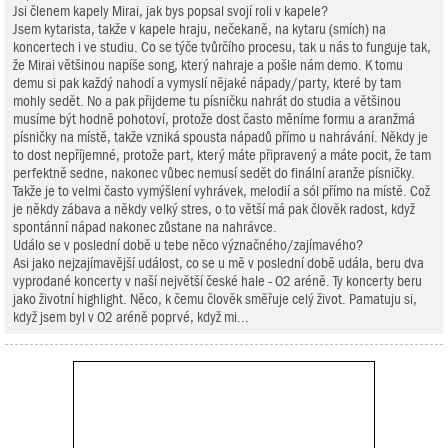
Jsi členem kapely Mirai, jak bys popsal svojí roli v kapele?
Jsem kytarista, takže v kapele hraju, nečekaně, na kytaru (smích) na
koncertech i ve studiu. Co se týče tvůrčího procesu, tak u nás to funguje tak,
že Mirai většinou napíše song, který nahraje a pošle nám demo. K tomu
demu si pak každý nahodí a vymyslí nějaké nápady/party, které by tam
mohly sedět. No a pak přijdeme tu písničku nahrát do studia a většinou
musíme být hodně pohotoví, protože dost často měníme formu a aranžmá
písničky na místě, takže vzniká spousta nápadů přímo u nahrávání. Někdy je
to dost nepříjemné, protože part, který máte připravený a máte pocit, že tam
perfektně sedne, nakonec vůbec nemusí sedět do finální aranže písničky.
Takže je to velmi často vymýšlení vyhrávek, melodií a sól přímo na místě. Což
je někdy zábava a někdy velký stres, o to větší má pak člověk radost, když
spontánní nápad nakonec zůstane na nahrávce.
Událo se v poslední době u tebe něco význačného/zajímavého?
Asi jako nejzajímavější událost, co se u mě v poslední době udála, beru dva
vyprodané koncerty v naší největší české hale - O2 aréně. Ty koncerty beru
jako životní highlight. Něco, k čemu člověk směřuje celý život. Pamatuju si,
když jsem byl v O2 aréně poprvé, když mi...