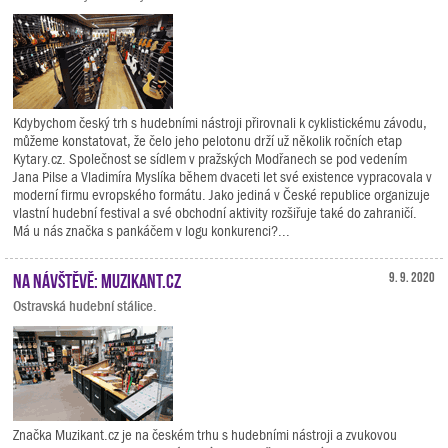
Kdybychom český trh s hudebními nástroji přirovnali k cyklistickému závodu,
můžeme konstatovat, že čelo jeho pelotonu drží už několik ročních etap
Kytary.cz. Společnost se sídlem v pražských Modřanech se pod vedením
Jana Pilse a Vladimíra Myslíka během dvaceti let své existence vypracovala v
moderní firmu evropského formátu. Jako jediná v České republice organizuje
vlastní hudební festival a své obchodní aktivity rozšiřuje také do zahraničí.
Má u nás značka s pankáčem v logu konkurenci?...
Na návštěvě: Muzikant.cz
9. 9. 2020
Ostravská hudební stálice.
Značka Muzikant.cz je na českém trhu s hudebními nástroji a zvukovou