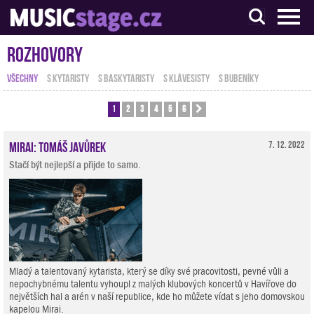
S muzikanty pro muzikanty
Rozhovory
VŠECHNY
S KYTARISTY
S BASKYTARISTY
S KLÁVESISTY
S BUBENÍKY
1
2
3
4
5
6
Další
Mirai: Tomáš Javůrek
7. 12. 2022
Stačí být nejlepší a přijde to samo.
Mladý a talentovaný kytarista, který se díky své pracovitosti, pevné vůli a
nepochybnému talentu vyhoupl z malých klubových koncertů v Havířove do
největších hal a arén v naší republice, kde ho můžete vídat s jeho domovskou
kapelou Mirai.