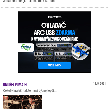
Aktuálne s Longital žijeme rok v ktorom...
Ondřej Pomajsl
13. 9. 2021
Cokoliv hraješ, tak to musí být nejlepší...