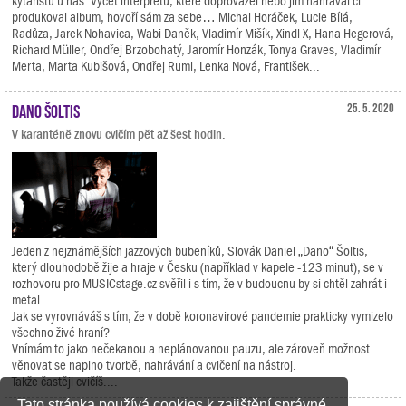
kytaristů u nás. Výčet interpretů, které doprovázel nebo jim nahrával či
produkoval album, hovoří sám za sebe… Michal Horáček, Lucie Bílá,
Radůza, Jarek Nohavica, Wabi Daněk, Vladimír Mišík, Xindl X, Hana Hegerová,
Richard Müller, Ondřej Brzobohatý, Jaromír Honzák, Tonya Graves, Vladimír
Merta, Marta Kubišová, Ondřej Ruml, Lenka Nová, František...
Dano Šoltis
25. 5. 2020
V karanténě znovu cvičím pět až šest hodin.
Jeden z nejznámějších jazzových bubeníků, Slovák Daniel „Dano“ Šoltis,
který dlouhodobě žije a hraje v Česku (například v kapele -123 minut), se v
rozhovoru pro MUSICstage.cz svěřil i s tím, že v budoucnu by si chtěl zahrát i
metal.
Jak se vyrovnáváš s tím, že v době koronavirové pandemie prakticky vymizelo
všechno živé hraní?
Vnímám to jako nečekanou a neplánovanou pauzu, ale zároveň možnost
věnovat se naplno tvorbě, nahrávání a cvičení na nástroj.
Takže častěji cvičíš....
Tato stránka používá cookies k zajištění správné