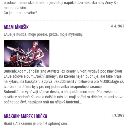
producentem a skladatelem, jenž stojí například za několika alby Anny K a
mnoha dalšími.
Co je u tebe nového?...
Adam Jánošík
4. 4. 2022
LABe je hudba, moje poezie, próza, moje myšlenky.
Bubeník Adam Jánošík (The Atavists, ex Ready Kirken) vydává pod hlavičkou
LABe sólové album „Noční směny“, na kterém nejen bubnuje, ale také hraje
na kytaru, na baskytaru a zpívá. Jak zdůraznil v rozhovoru pro MUSICstage.cz,
tvorba a natáčení byly pro něj jedna velká terapeutická seance.
Bubeníků, co vydávají sólové desky, u nás pořád moc není. Přes veškerou
osvětu v podobě Kollera a dalších nás lidi mají pořád za dělníky, co umí sotva
počítat do čtyř, natožpak hrát na nějaký hudební...
Arakain: Marek Loučka
1. 3. 2022
Hraní s Arakainem je pro mě splněný sen.