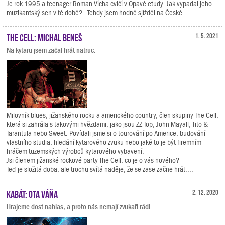
Je rok 1995 a teenager Roman Vícha cvičí v Opavě etudy. Jak vypadal jeho
muzikantský sen v té době? . Tehdy jsem hodně sjížděl na České...
The Cell: Michal Beneš
1. 5. 2021
Na kytaru jsem začal hrát natruc.
Milovník blues, jižanského rocku a amerického country, člen skupiny The Cell,
která si zahrála s takovými hvězdami, jako jsou ZZ Top, John Mayall, Tito &
Tarantula nebo Sweet. Povídali jsme si o tourování po Americe, budování
vlastního studia, hledání kytarového zvuku nebo jaké to je být firemním
hráčem tuzemských výrobců kytarového vybavení.
Jsi členem jižanské rockové party The Cell, co je o vás nového?
Teď je složitá doba, ale trochu svítá naděje, že se zase začne hrát....
Kabát: Ota Váňa
2. 12. 2020
Hrajeme dost nahlas, a proto nás nemají zvukaři rádi.