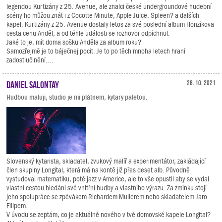
legendou Kurtizány z 25. Avenue, ale znalci české undergroundové hudební
scény ho můžou znát i z Cocotte Minute, Apple Juice, Spleen? a dalších
kapel. Kurtizány z 25. Avenue dostaly letos za své poslední album Honzíkova
cesta cenu Anděl, a od téhle události se rozhovor odpíchnul.
Jaké to je, mít doma sošku Anděla za album roku?
Samozřejmě je to báječnej pocit. Je to po těch mnoha letech hraní
zadostiučinění....
Daniel Salontay
26. 10. 2021
Hudbou maluji, studio je mi plátnem, kytary paletou.
Slovenský kytarista, skladatel, zvukový malíř a experimentátor, zakládající
člen skupiny Longital, která má na kontě již přes deset alb. Původně
vystudoval matematiku, poté jazz v Americe, ale to vše opustil aby se vydal
vlastní cestou hledání své vnitřní hudby a vlastního výrazu. Za zmínku stojí
jeho spolupráce se zpěvákem Richardem Mullerem nebo skladatelem Jaro
Filipem.
V úvodu se zeptám, co je aktuálně nového v tvé domovské kapele Longital?