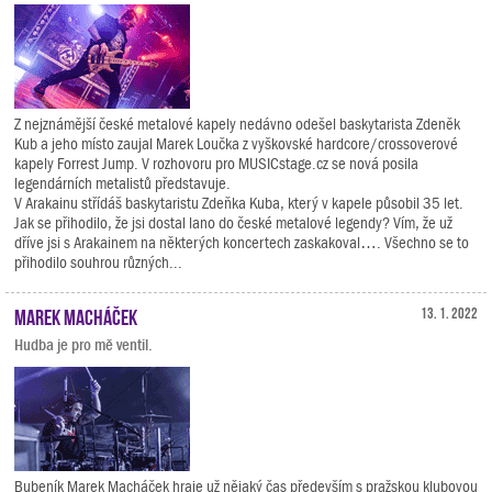
Z nejznámější české metalové kapely nedávno odešel baskytarista Zdeněk
Kub a jeho místo zaujal Marek Loučka z vyškovské hardcore/crossoverové
kapely Forrest Jump. V rozhovoru pro MUSICstage.cz se nová posila
legendárních metalistů představuje.
V Arakainu střídáš baskytaristu Zdeňka Kuba, který v kapele působil 35 let.
Jak se přihodilo, že jsi dostal lano do české metalové legendy? Vím, že už
dříve jsi s Arakainem na některých koncertech zaskakoval…. Všechno se to
přihodilo souhrou různých...
Marek Macháček
13. 1. 2022
Hudba je pro mě ventil.
Bubeník Marek Macháček hraje už nějaký čas především s pražskou klubovou