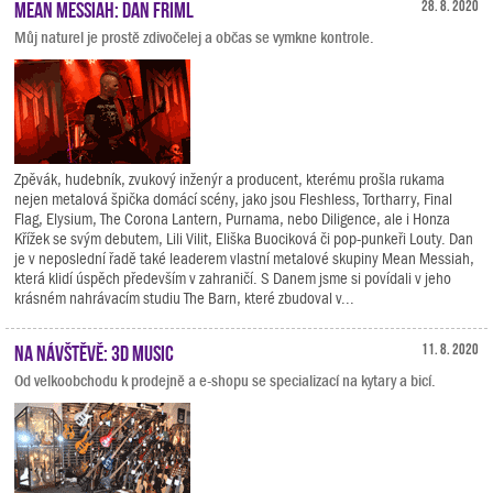
Mean Messiah: Dan Friml
28. 8. 2020
Můj naturel je prostě zdivočelej a občas se vymkne kontrole.
Zpěvák, hudebník, zvukový inženýr a producent, kterému prošla rukama
nejen metalová špička domácí scény, jako jsou Fleshless, Tortharry, Final
Flag, Elysium, The Corona Lantern, Purnama, nebo Diligence, ale i Honza
Křížek se svým debutem, Lili Vilit, Eliška Buociková či pop-punkeři Louty. Dan
je v neposlední řadě také leaderem vlastní metalové skupiny Mean Messiah,
která klidí úspěch především v zahraničí. S Danem jsme si povídali v jeho
krásném nahrávacím studiu The Barn, které zbudoval v...
Na návštěvě: 3D Music
11. 8. 2020
Od velkoobchodu k prodejně a e-shopu se specializací na kytary a bicí.