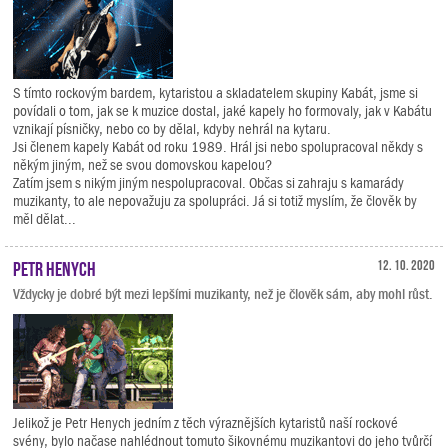
S tímto rockovým bardem, kytaristou a skladatelem skupiny Kabát, jsme si
povídali o tom, jak se k muzice dostal, jaké kapely ho formovaly, jak v Kabátu
vznikají písničky, nebo co by dělal, kdyby nehrál na kytaru.
Jsi členem kapely Kabát od roku 1989. Hrál jsi nebo spolupracoval někdy s
někým jiným, než se svou domovskou kapelou?
Zatím jsem s nikým jiným nespolupracoval. Občas si zahraju s kamarády
muzikanty, to ale nepovažuju za spolupráci. Já si totiž myslím, že člověk by
měl dělat...
Petr Henych
12. 10. 2020
Vždycky je dobré být mezi lepšími muzikanty, než je člověk sám, aby mohl růst.
Jelikož je Petr Henych jedním z těch výraznějších kytaristů naší rockové
svény, bylo načase nahlédnout tomuto šikovnému muzikantovi do jeho tvůrčí