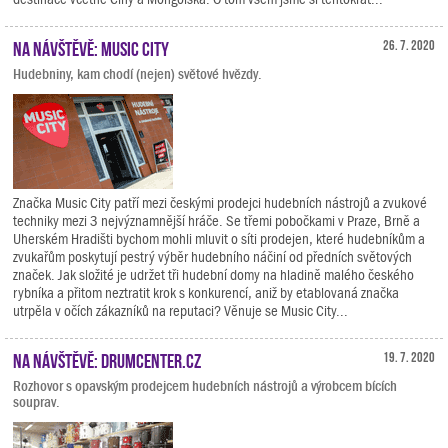
Na návštěvě: Music City
26. 7. 2020
Hudebniny, kam chodí (nejen) světové hvězdy.
Značka Music City patří mezi českými prodejci hudebních nástrojů a zvukové
techniky mezi 3 nejvýznamnější hráče. Se třemi pobočkami v Praze, Brně a
Uherském Hradišti bychom mohli mluvit o síti prodejen, které hudebníkům a
zvukařům poskytují pestrý výběr hudebního náčiní od předních světových
značek. Jak složité je udržet tři hudební domy na hladině malého českého
rybníka a přitom neztratit krok s konkurencí, aniž by etablovaná značka
utrpěla v očích zákazníků na reputaci? Věnuje se Music City...
Na návštěvě: Drumcenter.cz
19. 7. 2020
Rozhovor s opavským prodejcem hudebních nástrojů a výrobcem bících
souprav.