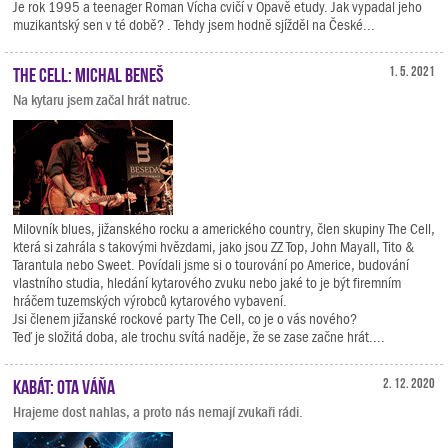
Je rok 1995 a teenager Roman Vícha cvičí v Opavě etudy. Jak vypadal jeho
muzikantský sen v té době? . Tehdy jsem hodně sjížděl na České...
The Cell: Michal Beneš
1. 5. 2021
Na kytaru jsem začal hrát natruc.
Milovník blues, jižanského rocku a amerického country, člen skupiny The Cell,
která si zahrála s takovými hvězdami, jako jsou ZZ Top, John Mayall, Tito &
Tarantula nebo Sweet. Povídali jsme si o tourování po Americe, budování
vlastního studia, hledání kytarového zvuku nebo jaké to je být firemním
hráčem tuzemských výrobců kytarového vybavení.
Jsi členem jižanské rockové party The Cell, co je o vás nového?
Teď je složitá doba, ale trochu svítá naděje, že se zase začne hrát....
Kabát: Ota Váňa
2. 12. 2020
Hrajeme dost nahlas, a proto nás nemají zvukaři rádi.