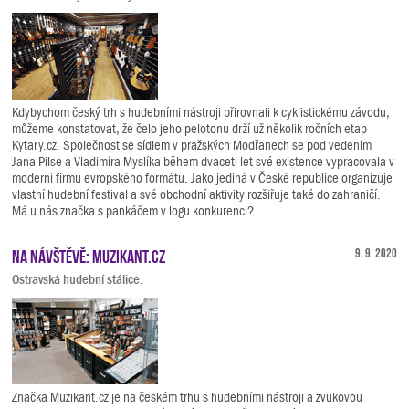
Kdybychom český trh s hudebními nástroji přirovnali k cyklistickému závodu,
můžeme konstatovat, že čelo jeho pelotonu drží už několik ročních etap
Kytary.cz. Společnost se sídlem v pražských Modřanech se pod vedením
Jana Pilse a Vladimíra Myslíka během dvaceti let své existence vypracovala v
moderní firmu evropského formátu. Jako jediná v České republice organizuje
vlastní hudební festival a své obchodní aktivity rozšiřuje také do zahraničí.
Má u nás značka s pankáčem v logu konkurenci?...
Na návštěvě: Muzikant.cz
9. 9. 2020
Ostravská hudební stálice.
Značka Muzikant.cz je na českém trhu s hudebními nástroji a zvukovou