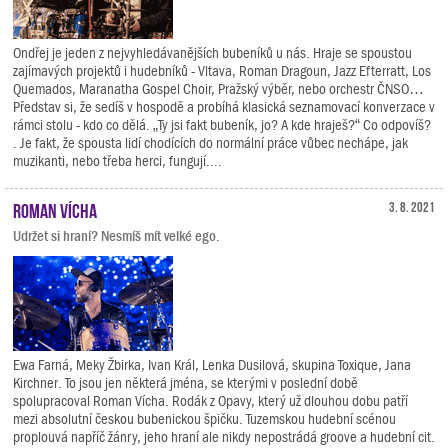
Ondřej je jeden z nejvyhledávanějších bubeníků u nás. Hraje se spoustou
zajímavých projektů i hudebníků - Vltava, Roman Dragoun, Jazz Efterratt, Los
Quemados, Maranatha Gospel Choir, Pražský výběr, nebo orchestr ČNSO…
Představ si, že sedíš v hospodě a probíhá klasická seznamovací konverzace v
rámci stolu - kdo co dělá. „Ty jsi fakt bubeník, jo? A kde hraješ?“ Co odpovíš?
. Je fakt, že spousta lidí chodících do normální práce vůbec nechápe, jak
muzikanti, nebo třeba herci, fungují....
Roman Vícha
3. 8. 2021
Udržet si hraní? Nesmíš mít velké ego.
Ewa Farná, Meky Žbirka, Ivan Král, Lenka Dusilová, skupina Toxique, Jana
Kirchner. To jsou jen některá jména, se kterými v poslední době
spolupracoval Roman Vícha. Rodák z Opavy, který už dlouhou dobu patří
mezi absolutní českou bubenickou špičku. Tuzemskou hudební scénou
proplouvá napříč žánry, jeho hraní ale nikdy nepostrádá groove a hudební cit.