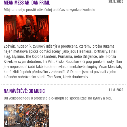
Mean Messiah: Dan Friml
28. 8. 2020
Můj naturel je prostě zdivočelej a občas se vymkne kontrole.
Zpěvák, hudebník, zvukový inženýr a producent, kterému prošla rukama
nejen metalová špička domácí scény, jako jsou Fleshless, Tortharry, Final
Flag, Elysium, The Corona Lantern, Purnama, nebo Diligence, ale i Honza
Křížek se svým debutem, Lili Vilit, Eliška Buociková či pop-punkeři Louty. Dan
je v neposlední řadě také leaderem vlastní metalové skupiny Mean Messiah,
která klidí úspěch především v zahraničí. S Danem jsme si povídali v jeho
krásném nahrávacím studiu The Barn, které zbudoval v...
Na návštěvě: 3D Music
11. 8. 2020
Od velkoobchodu k prodejně a e-shopu se specializací na kytary a bicí.