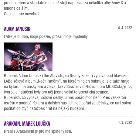
producentem a skladatelem, jenž stojí například za několika alby Anny K a
mnoha dalšími.
Co je u tebe nového?...
Adam Jánošík
4. 4. 2022
LABe je hudba, moje poezie, próza, moje myšlenky.
Bubeník Adam Jánošík (The Atavists, ex Ready Kirken) vydává pod hlavičkou
LABe sólové album „Noční směny“, na kterém nejen bubnuje, ale také hraje
na kytaru, na baskytaru a zpívá. Jak zdůraznil v rozhovoru pro MUSICstage.cz,
tvorba a natáčení byly pro něj jedna velká terapeutická seance.
Bubeníků, co vydávají sólové desky, u nás pořád moc není. Přes veškerou
osvětu v podobě Kollera a dalších nás lidi mají pořád za dělníky, co umí sotva
počítat do čtyř, natožpak hrát na nějaký hudební...
Arakain: Marek Loučka
1. 3. 2022
Hraní s Arakainem je pro mě splněný sen.