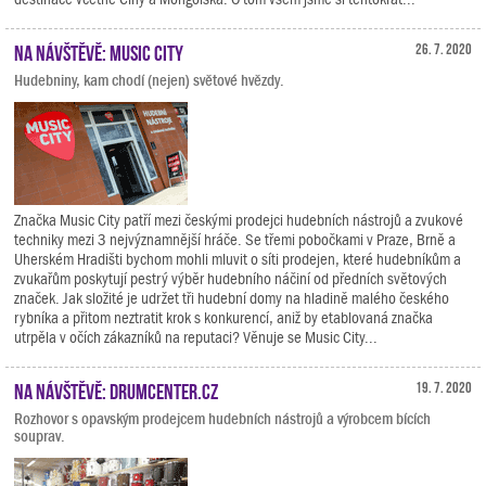
Na návštěvě: Music City
26. 7. 2020
Hudebniny, kam chodí (nejen) světové hvězdy.
Značka Music City patří mezi českými prodejci hudebních nástrojů a zvukové
techniky mezi 3 nejvýznamnější hráče. Se třemi pobočkami v Praze, Brně a
Uherském Hradišti bychom mohli mluvit o síti prodejen, které hudebníkům a
zvukařům poskytují pestrý výběr hudebního náčiní od předních světových
značek. Jak složité je udržet tři hudební domy na hladině malého českého
rybníka a přitom neztratit krok s konkurencí, aniž by etablovaná značka
utrpěla v očích zákazníků na reputaci? Věnuje se Music City...
Na návštěvě: Drumcenter.cz
19. 7. 2020
Rozhovor s opavským prodejcem hudebních nástrojů a výrobcem bících
souprav.