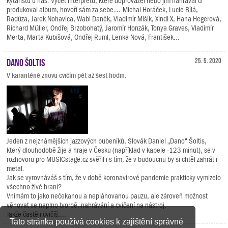
kytaristů u nás. Výčet interpretů, které doprovázel nebo jim nahrával či
produkoval album, hovoří sám za sebe… Michal Horáček, Lucie Bílá,
Radůza, Jarek Nohavica, Wabi Daněk, Vladimír Mišík, Xindl X, Hana Hegerová,
Richard Müller, Ondřej Brzobohatý, Jaromír Honzák, Tonya Graves, Vladimír
Merta, Marta Kubišová, Ondřej Ruml, Lenka Nová, František...
Dano Šoltis
25. 5. 2020
V karanténě znovu cvičím pět až šest hodin.
Jeden z nejznámějších jazzových bubeníků, Slovák Daniel „Dano“ Šoltis,
který dlouhodobě žije a hraje v Česku (například v kapele -123 minut), se v
rozhovoru pro MUSICstage.cz svěřil i s tím, že v budoucnu by si chtěl zahrát i
metal.
Jak se vyrovnáváš s tím, že v době koronavirové pandemie prakticky vymizelo
všechno živé hraní?
Vnímám to jako nečekanou a neplánovanou pauzu, ale zároveň možnost
věnovat se naplno tvorbě, nahrávání a cvičení na nástroj.
Takže častěji cvičíš....
Tato stránka používá cookies k zajištění správné