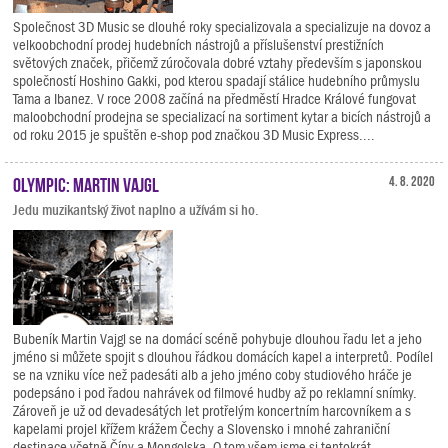
Společnost 3D Music se dlouhé roky specializovala a specializuje na dovoz a
velkoobchodní prodej hudebních nástrojů a příslušenství prestižních
světových značek, přičemž zúročovala dobré vztahy především s japonskou
společností Hoshino Gakki, pod kterou spadají stálice hudebního průmyslu
Tama a Ibanez. V roce 2008 začíná na předměstí Hradce Králové fungovat
maloobchodní prodejna se specializací na sortiment kytar a bicích nástrojů a
od roku 2015 je spuštěn e-shop pod značkou 3D Music Express....
Olympic: Martin Vajgl
4. 8. 2020
Jedu muzikantský život naplno a užívám si ho.
Bubeník Martin Vajgl se na domácí scéně pohybuje dlouhou řadu let a jeho
jméno si můžete spojit s dlouhou řádkou domácích kapel a interpretů. Podílel
se na vzniku více než padesáti alb a jeho jméno coby studiového hráče je
podepsáno i pod řadou nahrávek od filmové hudby až po reklamní snímky.
Zároveň je už od devadesátých let protřelým koncertním harcovníkem a s
kapelami projel křížem krážem Čechy a Slovensko i mnohé zahraniční
destinace včetně Číny a Mongolska. O tom všem jsme si tentokrát...