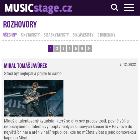
S muzikanty pro muzikanty
Rozhovory
VŠECHNY
S KYTARISTY
S BASKYTARISTY
S KLÁVESISTY
S BUBENÍKY
1
2
3
4
5
6
Další
Mirai: Tomáš Javůrek
7. 12. 2022
Stačí být nejlepší a přijde to samo.
Mladý a talentovaný kytarista, který se díky své pracovitosti, pevné vůli a
nepochybnému talentu vyhoupl z malých klubových koncertů v Havířove do
největších hal a arén v naší republice, kde ho můžete vídat s jeho domovskou
kapelou Mirai.