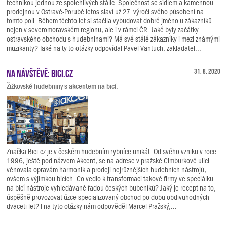
technikou jednou ze spolehlivých stálic. Společnost se sídlem a kamennou
prodejnou v Ostravě-Porubě letos slaví už 27. výročí svého působení na
tomto poli. Během těchto let si stačila vybudovat dobré jméno u zákazníků
nejen v severomoravském regionu, ale i v rámci ČR. Jaké byly začátky
ostravského obchodu s hudebninami? Má své stálé zákazníky i mezi známými
muzikanty? Také na ty to otázky odpovídal Pavel Vantuch, zakladatel...
Na návštěvě: Bici.cz
31. 8. 2020
Žižkovské hudebniny s akcentem na bicí.
Značka Bici.cz je v českém hudebním rybníce unikát. Od svého vzniku v roce
1996, ještě pod názvem Akcent, se na adrese v pražské Cimburkově ulici
věnovala opravám harmonik a prodeji nejrůznějších hudebních nástrojů,
ovšem s výjimkou bicích. Co vedlo k transformaci takové firmy ve speciálku
na bicí nástroje vyhledávané řadou českých bubeníků? Jaký je recept na to,
úspěšně provozovat úzce specializovaný obchod po dobu obdivuhodných
dvaceti let? I na tyto otázky nám odpověděl Marcel Pražský,...