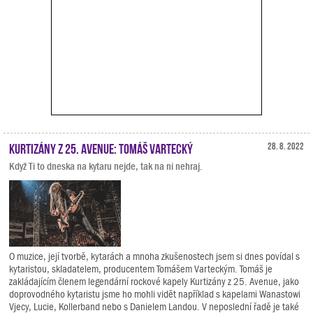
Kurtizány z 25. Avenue: Tomáš Vartecký
28. 8. 2022
Když Ti to dneska na kytaru nejde, tak na ni nehraj.
O muzice, její tvorbě, kytarách a mnoha zkušenostech jsem si dnes povídal s
kytaristou, skladatelem, producentem Tomášem Varteckým. Tomáš je
zakládajícím členem legendární rockové kapely Kurtizány z 25. Avenue, jako
doprovodného kytaristu jsme ho mohli vidět například s kapelami Wanastowi
Vjecy, Lucie, Kollerband nebo s Danielem Landou. V neposlední řadě je také