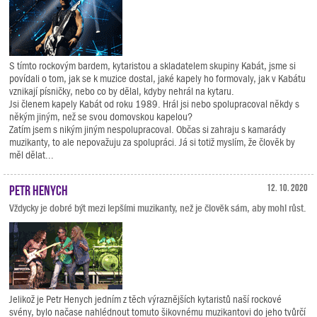
S tímto rockovým bardem, kytaristou a skladatelem skupiny Kabát, jsme si
povídali o tom, jak se k muzice dostal, jaké kapely ho formovaly, jak v Kabátu
vznikají písničky, nebo co by dělal, kdyby nehrál na kytaru.
Jsi členem kapely Kabát od roku 1989. Hrál jsi nebo spolupracoval někdy s
někým jiným, než se svou domovskou kapelou?
Zatím jsem s nikým jiným nespolupracoval. Občas si zahraju s kamarády
muzikanty, to ale nepovažuju za spolupráci. Já si totiž myslím, že člověk by
měl dělat...
Petr Henych
12. 10. 2020
Vždycky je dobré být mezi lepšími muzikanty, než je člověk sám, aby mohl růst.
Jelikož je Petr Henych jedním z těch výraznějších kytaristů naší rockové
svény, bylo načase nahlédnout tomuto šikovnému muzikantovi do jeho tvůrčí