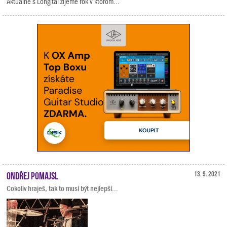
Aktuálne s Longital žijeme rok v ktorom...
Ondřej Pomajsl
13. 9. 2021
Cokoliv hraješ, tak to musí být nejlepší...