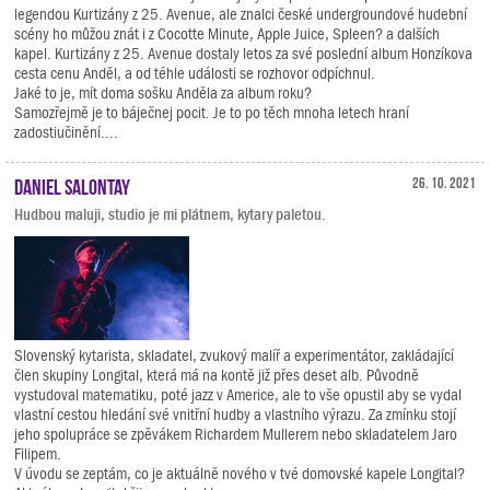
legendou Kurtizány z 25. Avenue, ale znalci české undergroundové hudební
scény ho můžou znát i z Cocotte Minute, Apple Juice, Spleen? a dalších
kapel. Kurtizány z 25. Avenue dostaly letos za své poslední album Honzíkova
cesta cenu Anděl, a od téhle události se rozhovor odpíchnul.
Jaké to je, mít doma sošku Anděla za album roku?
Samozřejmě je to báječnej pocit. Je to po těch mnoha letech hraní
zadostiučinění....
Daniel Salontay
26. 10. 2021
Hudbou maluji, studio je mi plátnem, kytary paletou.
Slovenský kytarista, skladatel, zvukový malíř a experimentátor, zakládající
člen skupiny Longital, která má na kontě již přes deset alb. Původně
vystudoval matematiku, poté jazz v Americe, ale to vše opustil aby se vydal
vlastní cestou hledání své vnitřní hudby a vlastního výrazu. Za zmínku stojí
jeho spolupráce se zpěvákem Richardem Mullerem nebo skladatelem Jaro
Filipem.
V úvodu se zeptám, co je aktuálně nového v tvé domovské kapele Longital?