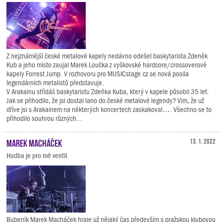
Z nejznámější české metalové kapely nedávno odešel baskytarista Zdeněk
Kub a jeho místo zaujal Marek Loučka z vyškovské hardcore/crossoverové
kapely Forrest Jump. V rozhovoru pro MUSICstage.cz se nová posila
legendárních metalistů představuje.
V Arakainu střídáš baskytaristu Zdeňka Kuba, který v kapele působil 35 let.
Jak se přihodilo, že jsi dostal lano do české metalové legendy? Vím, že už
dříve jsi s Arakainem na některých koncertech zaskakoval…. Všechno se to
přihodilo souhrou různých...
Marek Macháček
13. 1. 2022
Hudba je pro mě ventil.
Bubeník Marek Macháček hraje už nějaký čas především s pražskou klubovou