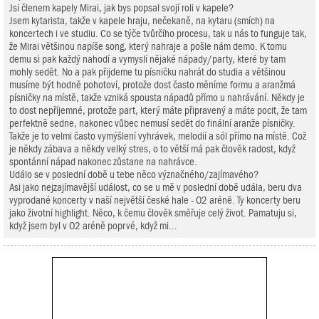
Jsi členem kapely Mirai, jak bys popsal svojí roli v kapele?
Jsem kytarista, takže v kapele hraju, nečekaně, na kytaru (smích) na
koncertech i ve studiu. Co se týče tvůrčího procesu, tak u nás to funguje tak,
že Mirai většinou napíše song, který nahraje a pošle nám demo. K tomu
demu si pak každý nahodí a vymyslí nějaké nápady/party, které by tam
mohly sedět. No a pak přijdeme tu písničku nahrát do studia a většinou
musíme být hodně pohotoví, protože dost často měníme formu a aranžmá
písničky na místě, takže vzniká spousta nápadů přímo u nahrávání. Někdy je
to dost nepříjemné, protože part, který máte připravený a máte pocit, že tam
perfektně sedne, nakonec vůbec nemusí sedět do finální aranže písničky.
Takže je to velmi často vymýšlení vyhrávek, melodií a sól přímo na místě. Což
je někdy zábava a někdy velký stres, o to větší má pak člověk radost, když
spontánní nápad nakonec zůstane na nahrávce.
Událo se v poslední době u tebe něco význačného/zajímavého?
Asi jako nejzajímavější událost, co se u mě v poslední době udála, beru dva
vyprodané koncerty v naší největší české hale - O2 aréně. Ty koncerty beru
jako životní highlight. Něco, k čemu člověk směřuje celý život. Pamatuju si,
když jsem byl v O2 aréně poprvé, když mi...