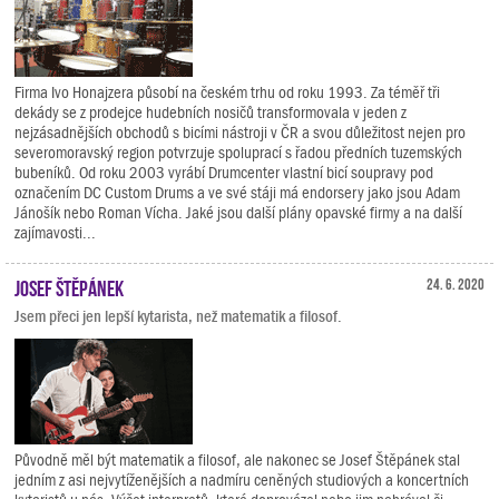
Firma Ivo Honajzera působí na českém trhu od roku 1993. Za téměř tři
dekády se z prodejce hudebních nosičů transformovala v jeden z
nejzásadnějších obchodů s bicími nástroji v ČR a svou důležitost nejen pro
severomoravský region potvrzuje spoluprací s řadou předních tuzemských
bubeníků. Od roku 2003 vyrábí Drumcenter vlastní bicí soupravy pod
označením DC Custom Drums a ve své stáji má endorsery jako jsou Adam
Jánošík nebo Roman Vícha. Jaké jsou další plány opavské firmy a na další
zajímavosti...
Josef Štěpánek
24. 6. 2020
Jsem přeci jen lepší kytarista, než matematik a filosof.
Původně měl být matematik a filosof, ale nakonec se Josef Štěpánek stal
jedním z asi nejvytíženějších a nadmíru ceněných studiových a koncertních