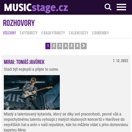
S muzikanty pro muzikanty
Rozhovory
VŠECHNY
S KYTARISTY
S BASKYTARISTY
S KLÁVESISTY
S BUBENÍKY
1
2
3
4
5
6
Další
Mirai: Tomáš Javůrek
7. 12. 2022
Stačí být nejlepší a přijde to samo.
Mladý a talentovaný kytarista, který se díky své pracovitosti, pevné vůli a
nepochybnému talentu vyhoupl z malých klubových koncertů v Havířove do
největších hal a arén v naší republice, kde ho můžete vídat s jeho domovskou
kapelou Mirai.