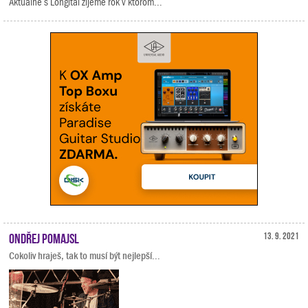
Aktuálne s Longital žijeme rok v ktorom...
Ondřej Pomajsl
13. 9. 2021
Cokoliv hraješ, tak to musí být nejlepší...