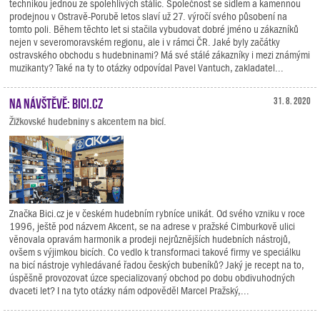
technikou jednou ze spolehlivých stálic. Společnost se sídlem a kamennou
prodejnou v Ostravě-Porubě letos slaví už 27. výročí svého působení na
tomto poli. Během těchto let si stačila vybudovat dobré jméno u zákazníků
nejen v severomoravském regionu, ale i v rámci ČR. Jaké byly začátky
ostravského obchodu s hudebninami? Má své stálé zákazníky i mezi známými
muzikanty? Také na ty to otázky odpovídal Pavel Vantuch, zakladatel...
Na návštěvě: Bici.cz
31. 8. 2020
Žižkovské hudebniny s akcentem na bicí.
Značka Bici.cz je v českém hudebním rybníce unikát. Od svého vzniku v roce
1996, ještě pod názvem Akcent, se na adrese v pražské Cimburkově ulici
věnovala opravám harmonik a prodeji nejrůznějších hudebních nástrojů,
ovšem s výjimkou bicích. Co vedlo k transformaci takové firmy ve speciálku
na bicí nástroje vyhledávané řadou českých bubeníků? Jaký je recept na to,
úspěšně provozovat úzce specializovaný obchod po dobu obdivuhodných
dvaceti let? I na tyto otázky nám odpověděl Marcel Pražský,...