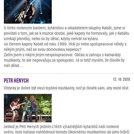
S tímto rockovým bardem, kytaristou a skladatelem skupiny Kabát, jsme si
povídali o tom, jak se k muzice dostal, jaké kapely ho formovaly, jak v Kabátu
vznikají písničky, nebo co by dělal, kdyby nehrál na kytaru.
Jsi členem kapely Kabát od roku 1989. Hrál jsi nebo spolupracoval někdy s
někým jiným, než se svou domovskou kapelou?
Zatím jsem s nikým jiným nespolupracoval. Občas si zahraju s kamarády
muzikanty, to ale nepovažuju za spolupráci. Já si totiž myslím, že člověk by
měl dělat...
Petr Henych
12. 10. 2020
Vždycky je dobré být mezi lepšími muzikanty, než je člověk sám, aby mohl růst.
Jelikož je Petr Henych jedním z těch výraznějších kytaristů naší rockové
svény, bylo načase nahlédnout tomuto šikovnému muzikantovi do jeho tvůrčí