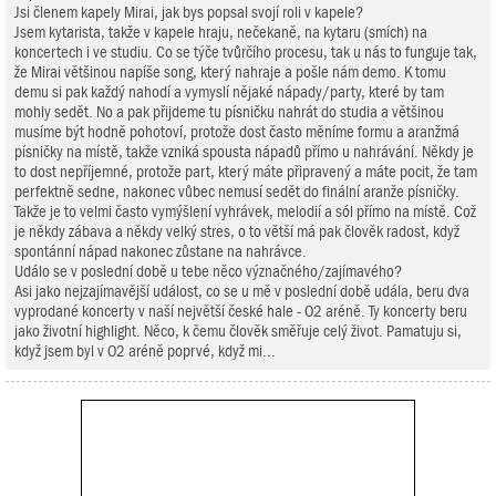
Jsi členem kapely Mirai, jak bys popsal svojí roli v kapele?
Jsem kytarista, takže v kapele hraju, nečekaně, na kytaru (smích) na
koncertech i ve studiu. Co se týče tvůrčího procesu, tak u nás to funguje tak,
že Mirai většinou napíše song, který nahraje a pošle nám demo. K tomu
demu si pak každý nahodí a vymyslí nějaké nápady/party, které by tam
mohly sedět. No a pak přijdeme tu písničku nahrát do studia a většinou
musíme být hodně pohotoví, protože dost často měníme formu a aranžmá
písničky na místě, takže vzniká spousta nápadů přímo u nahrávání. Někdy je
to dost nepříjemné, protože part, který máte připravený a máte pocit, že tam
perfektně sedne, nakonec vůbec nemusí sedět do finální aranže písničky.
Takže je to velmi často vymýšlení vyhrávek, melodií a sól přímo na místě. Což
je někdy zábava a někdy velký stres, o to větší má pak člověk radost, když
spontánní nápad nakonec zůstane na nahrávce.
Událo se v poslední době u tebe něco význačného/zajímavého?
Asi jako nejzajímavější událost, co se u mě v poslední době udála, beru dva
vyprodané koncerty v naší největší české hale - O2 aréně. Ty koncerty beru
jako životní highlight. Něco, k čemu člověk směřuje celý život. Pamatuju si,
když jsem byl v O2 aréně poprvé, když mi...