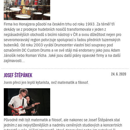
Firma Ivo Honajzera působí na českém trhu od roku 1993. Za téměř tři
dekády se z prodejce hudebních nosičů transformovala v jeden z
nejzásadnějších obchodů s bicími nástroji v ČR a svou důležitost nejen pro
severomoravský region potvrzuje spoluprací s řadou předních tuzemských
bubeníků. Od roku 2003 vyrábí Drumcenter vlastní bicí soupravy pod
označením DC Custom Drums a ve své stáji má endorsery jako jsou Adam
Jánošík nebo Roman Vícha. Jaké jsou další plány opavské firmy a na další
zajímavosti...
Josef Štěpánek
24. 6. 2020
Jsem přeci jen lepší kytarista, než matematik a filosof.
Původně měl být matematik a filosof, ale nakonec se Josef Štěpánek stal
jedním z asi nejvytíženějších a nadmíru ceněných studiových a koncertních