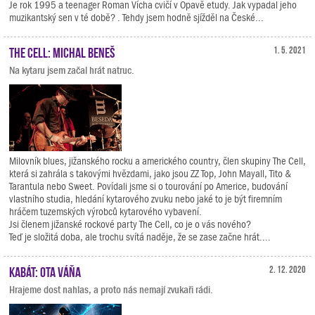
Je rok 1995 a teenager Roman Vícha cvičí v Opavě etudy. Jak vypadal jeho
muzikantský sen v té době? . Tehdy jsem hodně sjížděl na České...
The Cell: Michal Beneš
1. 5. 2021
Na kytaru jsem začal hrát natruc.
Milovník blues, jižanského rocku a amerického country, člen skupiny The Cell,
která si zahrála s takovými hvězdami, jako jsou ZZ Top, John Mayall, Tito &
Tarantula nebo Sweet. Povídali jsme si o tourování po Americe, budování
vlastního studia, hledání kytarového zvuku nebo jaké to je být firemním
hráčem tuzemských výrobců kytarového vybavení.
Jsi členem jižanské rockové party The Cell, co je o vás nového?
Teď je složitá doba, ale trochu svítá naděje, že se zase začne hrát....
Kabát: Ota Váňa
2. 12. 2020
Hrajeme dost nahlas, a proto nás nemají zvukaři rádi.