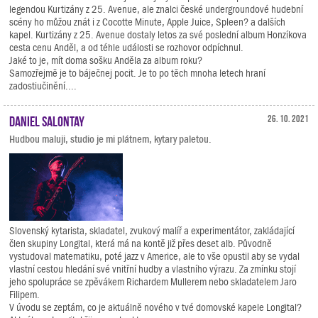
legendou Kurtizány z 25. Avenue, ale znalci české undergroundové hudební
scény ho můžou znát i z Cocotte Minute, Apple Juice, Spleen? a dalších
kapel. Kurtizány z 25. Avenue dostaly letos za své poslední album Honzíkova
cesta cenu Anděl, a od téhle události se rozhovor odpíchnul.
Jaké to je, mít doma sošku Anděla za album roku?
Samozřejmě je to báječnej pocit. Je to po těch mnoha letech hraní
zadostiučinění....
Daniel Salontay
26. 10. 2021
Hudbou maluji, studio je mi plátnem, kytary paletou.
Slovenský kytarista, skladatel, zvukový malíř a experimentátor, zakládající
člen skupiny Longital, která má na kontě již přes deset alb. Původně
vystudoval matematiku, poté jazz v Americe, ale to vše opustil aby se vydal
vlastní cestou hledání své vnitřní hudby a vlastního výrazu. Za zmínku stojí
jeho spolupráce se zpěvákem Richardem Mullerem nebo skladatelem Jaro
Filipem.
V úvodu se zeptám, co je aktuálně nového v tvé domovské kapele Longital?