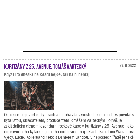
Kurtizány z 25. Avenue: Tomáš Vartecký
28. 8. 2022
Když Ti to dneska na kytaru nejde, tak na ni nehraj.
O muzice, její tvorbě, kytarách a mnoha zkušenostech jsem si dnes povídal s
kytaristou, skladatelem, producentem Tomášem Varteckým. Tomáš je
zakládajícím členem legendární rockové kapely Kurtizány z 25. Avenue, jako
doprovodného kytaristu jsme ho mohli vidět například s kapelami Wanastowi
Vjecy, Lucie, Kollerband nebo s Danielem Landou. V neposlední řadě je také