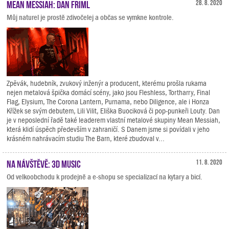
Mean Messiah: Dan Friml
28. 8. 2020
Můj naturel je prostě zdivočelej a občas se vymkne kontrole.
Zpěvák, hudebník, zvukový inženýr a producent, kterému prošla rukama
nejen metalová špička domácí scény, jako jsou Fleshless, Tortharry, Final
Flag, Elysium, The Corona Lantern, Purnama, nebo Diligence, ale i Honza
Křížek se svým debutem, Lili Vilit, Eliška Buociková či pop-punkeři Louty. Dan
je v neposlední řadě také leaderem vlastní metalové skupiny Mean Messiah,
která klidí úspěch především v zahraničí. S Danem jsme si povídali v jeho
krásném nahrávacím studiu The Barn, které zbudoval v...
Na návštěvě: 3D Music
11. 8. 2020
Od velkoobchodu k prodejně a e-shopu se specializací na kytary a bicí.