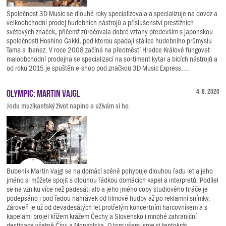
Společnost 3D Music se dlouhé roky specializovala a specializuje na dovoz a
velkoobchodní prodej hudebních nástrojů a příslušenství prestižních
světových značek, přičemž zúročovala dobré vztahy především s japonskou
společností Hoshino Gakki, pod kterou spadají stálice hudebního průmyslu
Tama a Ibanez. V roce 2008 začíná na předměstí Hradce Králové fungovat
maloobchodní prodejna se specializací na sortiment kytar a bicích nástrojů a
od roku 2015 je spuštěn e-shop pod značkou 3D Music Express....
Olympic: Martin Vajgl
4. 8. 2020
Jedu muzikantský život naplno a užívám si ho.
Bubeník Martin Vajgl se na domácí scéně pohybuje dlouhou řadu let a jeho
jméno si můžete spojit s dlouhou řádkou domácích kapel a interpretů. Podílel
se na vzniku více než padesáti alb a jeho jméno coby studiového hráče je
podepsáno i pod řadou nahrávek od filmové hudby až po reklamní snímky.
Zároveň je už od devadesátých let protřelým koncertním harcovníkem a s
kapelami projel křížem krážem Čechy a Slovensko i mnohé zahraniční
destinace včetně Číny a Mongolska. O tom všem jsme si tentokrát...