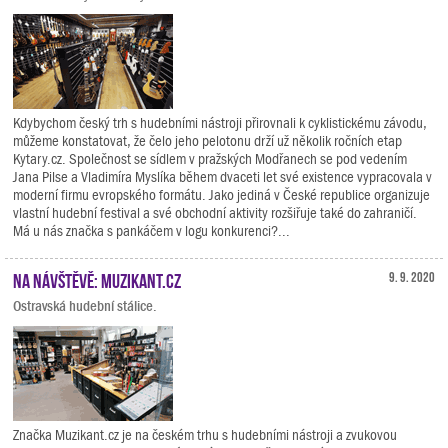
Kdybychom český trh s hudebními nástroji přirovnali k cyklistickému závodu,
můžeme konstatovat, že čelo jeho pelotonu drží už několik ročních etap
Kytary.cz. Společnost se sídlem v pražských Modřanech se pod vedením
Jana Pilse a Vladimíra Myslíka během dvaceti let své existence vypracovala v
moderní firmu evropského formátu. Jako jediná v České republice organizuje
vlastní hudební festival a své obchodní aktivity rozšiřuje také do zahraničí.
Má u nás značka s pankáčem v logu konkurenci?...
Na návštěvě: Muzikant.cz
9. 9. 2020
Ostravská hudební stálice.
Značka Muzikant.cz je na českém trhu s hudebními nástroji a zvukovou