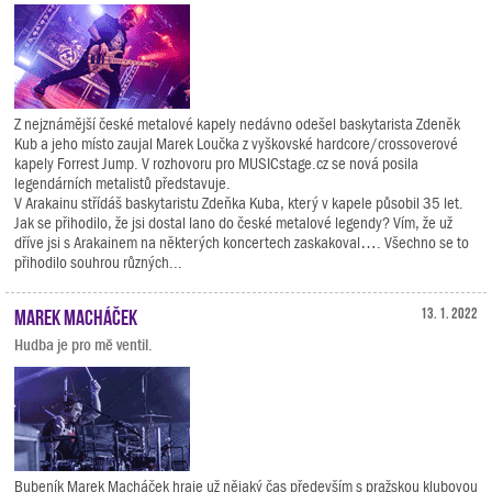
Z nejznámější české metalové kapely nedávno odešel baskytarista Zdeněk
Kub a jeho místo zaujal Marek Loučka z vyškovské hardcore/crossoverové
kapely Forrest Jump. V rozhovoru pro MUSICstage.cz se nová posila
legendárních metalistů představuje.
V Arakainu střídáš baskytaristu Zdeňka Kuba, který v kapele působil 35 let.
Jak se přihodilo, že jsi dostal lano do české metalové legendy? Vím, že už
dříve jsi s Arakainem na některých koncertech zaskakoval…. Všechno se to
přihodilo souhrou různých...
Marek Macháček
13. 1. 2022
Hudba je pro mě ventil.
Bubeník Marek Macháček hraje už nějaký čas především s pražskou klubovou