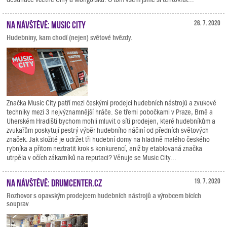
Na návštěvě: Music City
26. 7. 2020
Hudebniny, kam chodí (nejen) světové hvězdy.
Značka Music City patří mezi českými prodejci hudebních nástrojů a zvukové
techniky mezi 3 nejvýznamnější hráče. Se třemi pobočkami v Praze, Brně a
Uherském Hradišti bychom mohli mluvit o síti prodejen, které hudebníkům a
zvukařům poskytují pestrý výběr hudebního náčiní od předních světových
značek. Jak složité je udržet tři hudební domy na hladině malého českého
rybníka a přitom neztratit krok s konkurencí, aniž by etablovaná značka
utrpěla v očích zákazníků na reputaci? Věnuje se Music City...
Na návštěvě: Drumcenter.cz
19. 7. 2020
Rozhovor s opavským prodejcem hudebních nástrojů a výrobcem bících
souprav.