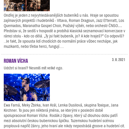
Ondřej je jeden z nejvyhledávanějších bubeníků u nás. Hraje se spoustou
zajímavých projektů i hudebníků - Vltava, Roman Dragoun, Jazz Efterratt, Los
Quemados, Maranatha Gospel Choir, Pražský výběr, nebo orchestr ČNSO…
Představ si, že sedíš v hospodě a probíhá klasická seznamovací konverzace v
rámci stolu - kdo co dělá. „Ty jsi fakt bubeník, jo? A kde hraješ?“ Co odpovíš?
. Je fakt, že spousta lidí chodících do normální práce vůbec nechápe, jak
muzikanti, nebo třeba herci, fungují....
Roman Vícha
3. 8. 2021
Udržet si hraní? Nesmíš mít velké ego.
Ewa Farná, Meky Žbirka, Ivan Král, Lenka Dusilová, skupina Toxique, Jana
Kirchner. To jsou jen některá jména, se kterými v poslední době
spolupracoval Roman Vícha. Rodák z Opavy, který už dlouhou dobu patří
mezi absolutní českou bubenickou špičku. Tuzemskou hudební scénou
proplouvá napříč žánry, jeho hraní ale nikdy nepostrádá groove a hudební cit.