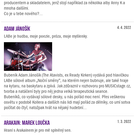
producentem a skladatelem, jenž stojí například za několika alby Anny K a
mnoha dalšími.
Co je u tebe nového?...
Adam Jánošík
4. 4. 2022
LABe je hudba, moje poezie, próza, moje myšlenky.
Bubeník Adam Jánošík (The Atavists, ex Ready Kirken) vydává pod hlavičkou
LABe sólové album „Noční směny“, na kterém nejen bubnuje, ale také hraje
na kytaru, na baskytaru a zpívá. Jak zdůraznil v rozhovoru pro MUSICstage.cz,
tvorba a natáčení byly pro něj jedna velká terapeutická seance.
Bubeníků, co vydávají sólové desky, u nás pořád moc není. Přes veškerou
osvětu v podobě Kollera a dalších nás lidi mají pořád za dělníky, co umí sotva
počítat do čtyř, natožpak hrát na nějaký hudební...
Arakain: Marek Loučka
1. 3. 2022
Hraní s Arakainem je pro mě splněný sen.