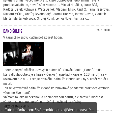
kytaristů u nás. Výčet interpretů, které doprovázel nebo jim nahrával či
produkoval album, hovoří sám za sebe… Michal Horáček, Lucie Bílá,
Radůza, Jarek Nohavica, Wabi Daněk, Vladimír Mišík, Xindl X, Hana Hegerová,
Richard Müller, Ondřej Brzobohatý, Jaromír Honzák, Tonya Graves, Vladimír
Merta, Marta Kubišová, Ondřej Ruml, Lenka Nová, František...
Dano Šoltis
25. 5. 2020
V karanténě znovu cvičím pět až šest hodin.
Jeden z nejznámějších jazzových bubeníků, Slovák Daniel „Dano“ Šoltis,
který dlouhodobě žije a hraje v Česku (například v kapele -123 minut), se v
rozhovoru pro MUSICstage.cz svěřil i s tím, že v budoucnu by si chtěl zahrát i
metal.
Jak se vyrovnáváš s tím, že v době koronavirové pandemie prakticky vymizelo
všechno živé hraní?
Vnímám to jako nečekanou a neplánovanou pauzu, ale zároveň možnost
věnovat se naplno tvorbě, nahrávání a cvičení na nástroj.
Takže častěji cvičíš....
Tato stránka používá cookies k zajištění správné